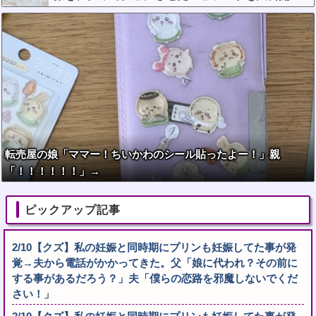
これガチだと思う？？？？？
転売屋の娘「ママー！ちいかわのシール貼ったよー！」親
「！！！！！！」→
ピックアップ記事
2/10【クズ】私の妊娠と同時期にプリンも妊娠してた事が発
覚→夫から電話がかかってきた。父「娘に代われ？その前に
する事があるだろう？」夫「僕らの恋路を邪魔しないでくだ
さい！」