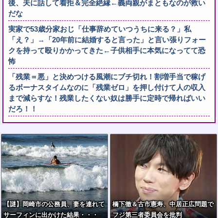
後、夫に話して着拒＆完全絶縁←義両親がまともなのが救い
だな
実家で53歳分家おじ「仕事辞めていつうちに来る？」私
「え？」→「20年前に結婚すると言った」と言い張りフォー
クを持って殴りかかってきた←子供相手に本気になってて恐
怖
「残業＝悪」と決めつける風潮にブチ切れ！割増手当で稼げ
るボーナスタイムなのに「残業ゼロ」を押し付けて人の収入
まで減らすな！残業したくない奴は勝手に定時で帰ればいい
だろ！！
【謎】岡崎市の公務員、妻を連れて
橋下徹＆古市憲寿、中居正広問題で
サーフィンに出かけた結果・・・
フジ第三者委員会を批判