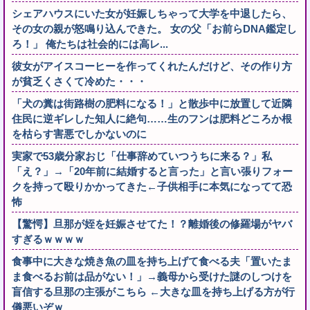
シェアハウスにいた女が妊娠しちゃって大学を中退したら、
その女の親が怒鳴り込んできた。 女の父「お前らDNA鑑定し
ろ！」 俺たちは社会的には高レ...
彼女がアイスコーヒーを作ってくれたんだけど、その作り方
が貧乏くさくて冷めた・・・
「犬の糞は街路樹の肥料になる！」と散歩中に放置して近隣
住民に逆ギレした知人に絶句……生のフンは肥料どころか根
を枯らす害悪でしかないのに
実家で53歳分家おじ「仕事辞めていつうちに来る？」私
「え？」→「20年前に結婚すると言った」と言い張りフォー
クを持って殴りかかってきた←子供相手に本気になってて恐
怖
【驚愕】旦那が姪を妊娠させてた！？離婚後の修羅場がヤバ
すぎるｗｗｗｗ
食事中に大きな焼き魚の皿を持ち上げて食べる夫「置いたま
ま食べるお前は品がない！」→義母から受けた謎のしつけを
盲信する旦那の主張がこちら ←大きな皿を持ち上げる方が行
儀悪いぞｗ