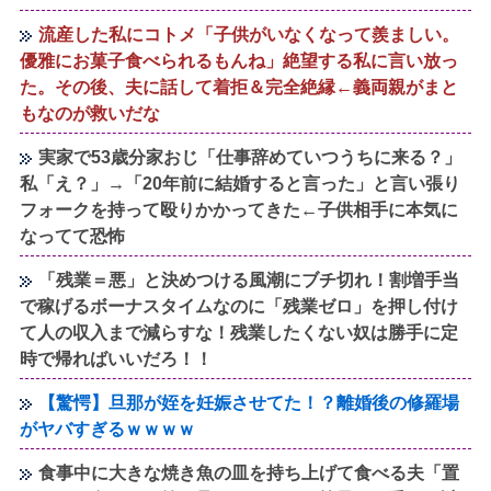
流産した私にコトメ「子供がいなくなって羨ましい。
優雅にお菓子食べられるもんね」絶望する私に言い放っ
た。その後、夫に話して着拒＆完全絶縁←義両親がまと
もなのが救いだな
実家で53歳分家おじ「仕事辞めていつうちに来る？」
私「え？」→「20年前に結婚すると言った」と言い張り
フォークを持って殴りかかってきた←子供相手に本気に
なってて恐怖
「残業＝悪」と決めつける風潮にブチ切れ！割増手当
で稼げるボーナスタイムなのに「残業ゼロ」を押し付け
て人の収入まで減らすな！残業したくない奴は勝手に定
時で帰ればいいだろ！！
【驚愕】旦那が姪を妊娠させてた！？離婚後の修羅場
がヤバすぎるｗｗｗｗ
食事中に大きな焼き魚の皿を持ち上げて食べる夫「置