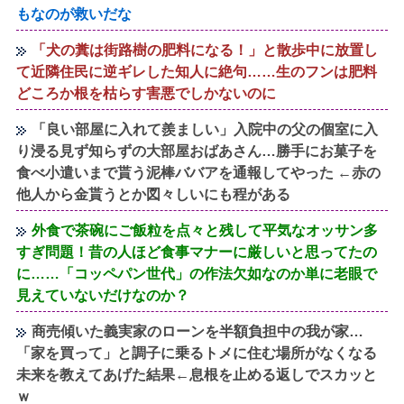
もなのが救いだな
「犬の糞は街路樹の肥料になる！」と散歩中に放置し
て近隣住民に逆ギレした知人に絶句……生のフンは肥料
どころか根を枯らす害悪でしかないのに
「良い部屋に入れて羨ましい」入院中の父の個室に入
り浸る見ず知らずの大部屋おばあさん…勝手にお菓子を
食べ小遣いまで貰う泥棒ババアを通報してやった ←赤の
他人から金貰うとか図々しいにも程がある
外食で茶碗にご飯粒を点々と残して平気なオッサン多
すぎ問題！昔の人ほど食事マナーに厳しいと思ってたの
に……「コッペパン世代」の作法欠如なのか単に老眼で
見えていないだけなのか？
商売傾いた義実家のローンを半額負担中の我が家…
「家を買って」と調子に乗るトメに住む場所がなくなる
未来を教えてあげた結果←息根を止める返しでスカッと
ｗ