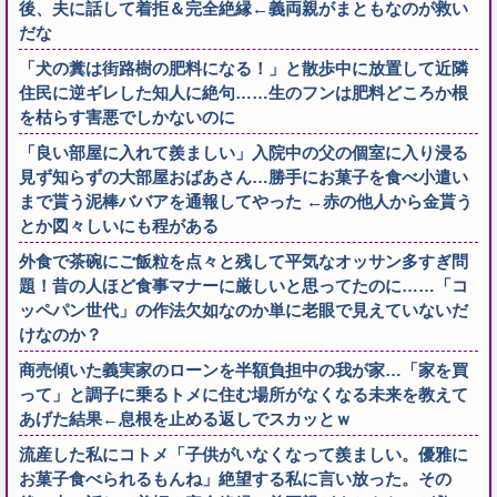
後、夫に話して着拒＆完全絶縁←義両親がまともなのが救い
だな
「犬の糞は街路樹の肥料になる！」と散歩中に放置して近隣
住民に逆ギレした知人に絶句……生のフンは肥料どころか根
を枯らす害悪でしかないのに
「良い部屋に入れて羨ましい」入院中の父の個室に入り浸る
見ず知らずの大部屋おばあさん…勝手にお菓子を食べ小遣い
まで貰う泥棒ババアを通報してやった ←赤の他人から金貰う
とか図々しいにも程がある
外食で茶碗にご飯粒を点々と残して平気なオッサン多すぎ問
題！昔の人ほど食事マナーに厳しいと思ってたのに……「コ
ッペパン世代」の作法欠如なのか単に老眼で見えていないだ
けなのか？
商売傾いた義実家のローンを半額負担中の我が家…「家を買
って」と調子に乗るトメに住む場所がなくなる未来を教えて
あげた結果←息根を止める返しでスカッとｗ
流産した私にコトメ「子供がいなくなって羨ましい。優雅に
お菓子食べられるもんね」絶望する私に言い放った。その