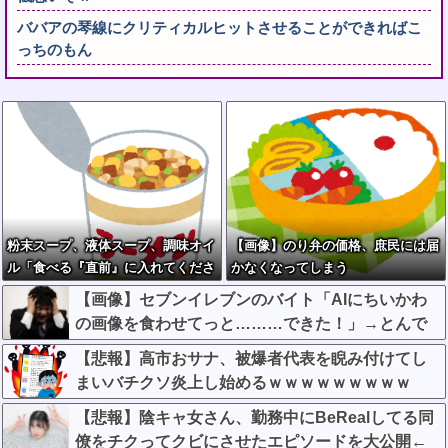
ババアの琴線にクリティカルヒットさせることができればこ
っちのもん
粉末スープ、液体スープ、調味オイ
【画像】のり弁の価格、庶民には届
ル「食べる『直前』に入れてくださ
かなくなってしまう
い！！」
【画像】セブンイレブンのバイト「AIにちいかわ
の画像を食わせてっと………できた！」→とんで
もないものが出来上がってしまうw w w w w
【悲報】高市おサナ、被爆者代表を睨み付けてし
まいバチクソ炎上し始めるｗｗｗｗｗｗｗｗｗ
【悲報】陰キャ女さん、勤務中にBeRealしてる同
僚をチクってクビにさせたエピソードを大公開←