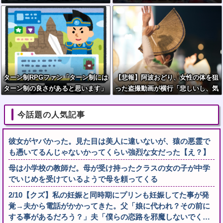
ターン制RPGファン「ターン制には
【悲報】阿波おどり、女性の体を狙
ターン制の良さがあると思います」
った盗撮動画が横行「悲しいし、気
持ち悪い」
今話題の人気記事
彼女がヤバかった。見た目は美人に違いないが、猿の悪霊で
も憑いてるんじゃないかってくらい強烈な女だった【え？】
母は小学校の教師だ。母が受け持ったクラスの女の子が中学
でいじめを受けているようで母を頼ってくる
2/10【クズ】私の妊娠と同時期にプリンも妊娠してた事が発
覚→夫から電話がかかってきた。父「娘に代われ？その前に
する事があるだろう？」夫「僕らの恋路を邪魔しないでく…