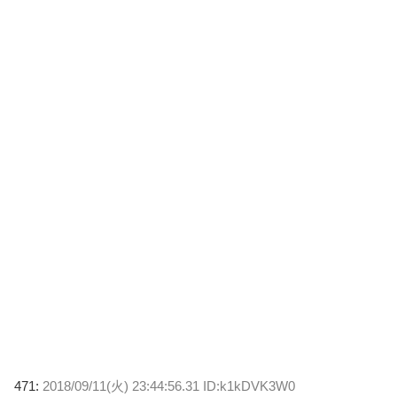
471:
2018/09/11(火) 23:44:56.31 ID:k1kDVK3W0