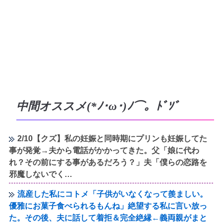
中間オススメ(*ﾉ･ω･)ﾉ⌒。ﾄﾞｿﾞ
2/10【クズ】私の妊娠と同時期にプリンも妊娠してた
事が発覚→夫から電話がかかってきた。父「娘に代わ
れ？その前にする事があるだろう？」夫「僕らの恋路を
邪魔しないでく…
流産した私にコトメ「子供がいなくなって羨ましい。
優雅にお菓子食べられるもんね」絶望する私に言い放っ
た。その後、夫に話して着拒＆完全絶縁←義両親がまと