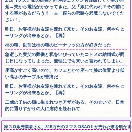
2/10【クズ】私の妊娠と同時期にプリンも妊娠してた事が発
覚→夫から電話がかかってきた。父「娘に代われ？その前に
する事があるだろう？」夫「僕らの恋路を邪魔しないでくだ
さい！」
昨日、お客様がお友達を連れて来た。そのお友達、何やらヒ
ーリングが出来るとか。【再】
柿の種、以前は柿の種のピーナッツの方が好きだった
急逝した実父の葬儀と私をいびっていたコトメの結婚式が同
じ日になってしまった。無理にでも来いと言われてしまい...
座高がすごく高いので、カフェとかで座って膝の位置より低
い高さのテーブルが苦痛だ
昨日、お客様がお友達を連れて来た。そのお友達、何やらヒ
ーリングが出来るとか。【再】
二歳の子供の顔に生まれつきアザがある。そのせいで、日常
的に通りすがりの人に虐待を疑われて...
家スロ販売業者さん、315万円のスマスロSAOⅡが売れた事を明か