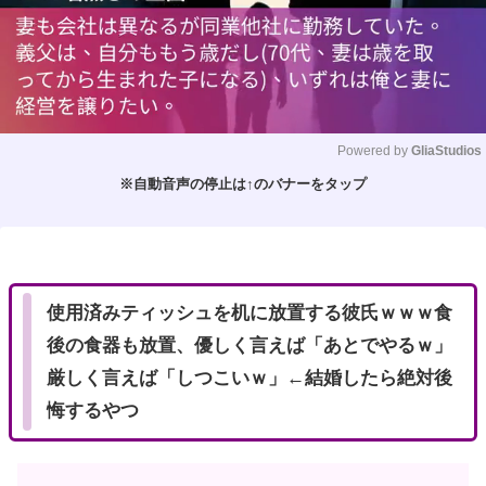
Powered by 
GliaStudios
※自動音声の停止は↑のバナーをタップ
M
u
t
e
使用済みティッシュを机に放置する彼氏ｗｗｗ食
後の食器も放置、優しく言えば「あとでやるｗ」
厳しく言えば「しつこいｗ」←結婚したら絶対後
悔するやつ