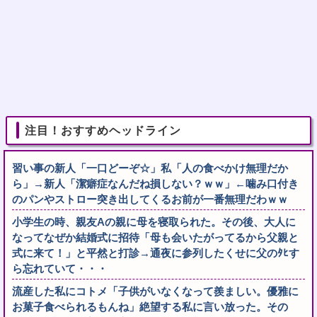
注目！おすすめヘッドライン
習い事の新人「一口どーぞ☆」私「人の食べかけ無理だか
ら」→新人「潔癖症なんだね損しない？ｗｗ」←噛み口付き
のパンやストロー突き出してくるお前が一番無理だわｗｗ
小学生の時、親友Aの親に母を寝取られた。その後、大人に
なってなぜか結婚式に招待「母も会いたがってるから父親と
式に来て！」と平然と打診→通夜に参列したくせに父のﾀﾋす
ら忘れていて・・・
流産した私にコトメ「子供がいなくなって羨ましい。優雅に
お菓子食べられるもんね」絶望する私に言い放った。その