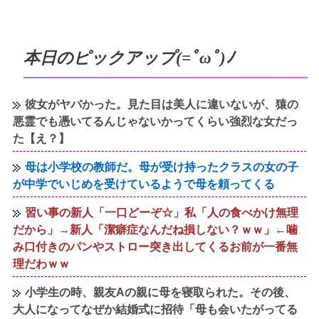
本日のピックアップ(=ﾟωﾟ)ﾉ
彼女がヤバかった。見た目は美人に違いないが、猿の
悪霊でも憑いてるんじゃないかってくらい強烈な女だっ
た【え？】
母は小学校の教師だ。母が受け持ったクラスの女の子
が中学でいじめを受けているようで母を頼ってくる
習い事の新人「一口どーぞ☆」私「人の食べかけ無理
だから」→新人「潔癖症なんだね損しない？ｗｗ」←噛
み口付きのパンやストロー突き出してくるお前が一番無
理だわｗｗ
小学生の時、親友Aの親に母を寝取られた。その後、
大人になってなぜか結婚式に招待「母も会いたがってる