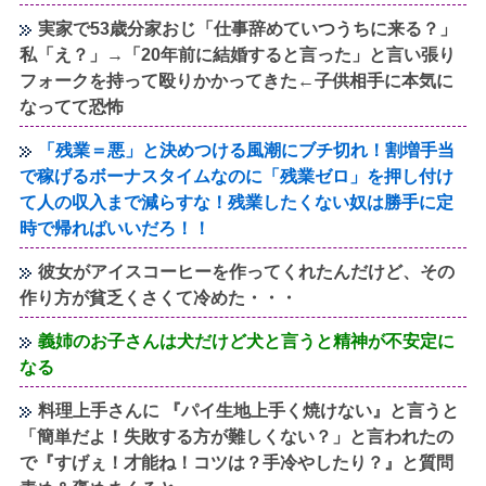
実家で53歳分家おじ「仕事辞めていつうちに来る？」
私「え？」→「20年前に結婚すると言った」と言い張り
フォークを持って殴りかかってきた←子供相手に本気に
なってて恐怖
「残業＝悪」と決めつける風潮にブチ切れ！割増手当
で稼げるボーナスタイムなのに「残業ゼロ」を押し付け
て人の収入まで減らすな！残業したくない奴は勝手に定
時で帰ればいいだろ！！
彼女がアイスコーヒーを作ってくれたんだけど、その
作り方が貧乏くさくて冷めた・・・
義姉のお子さんは犬だけど犬と言うと精神が不安定に
なる
料理上手さんに 『パイ生地上手く焼けない』と言うと
「簡単だよ！失敗する方が難しくない？」と言われたの
で『すげぇ！才能ね！コツは？手冷やしたり？』と質問