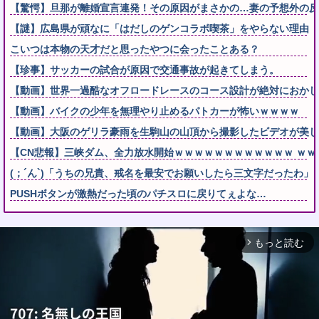
【驚愕】旦那が離婚宣言連発！その原因がまさかの…妻の予想外の反
【謎】広島県が頑なに「はだしのゲンコラボ喫茶」をやらない理由
こいつは本物の天才だと思ったやつに会ったことある？
【珍事】サッカーの試合が原因で交通事故が起きてしまう。
【動画】世界一過酷なオフロードレースのコース設計が絶対におかし
【動画】バイクの少年を無理やり止めるパトカーが怖いｗｗｗｗ
【動画】大阪のゲリラ豪雨を生駒山の山頂から撮影したビデオが美し
【CN悲報】三峡ダム、全力放水開始ｗｗｗｗｗｗｗｗｗｗｗｗ ｗｗ
(；´ん`)「うちの兄貴、戒名を最安でお願いしたら三文字だったわ」
PUSHボタンが激熱だった頃のパチスロに戻りてぇよな…
もっと読む
arrow_forward_ios