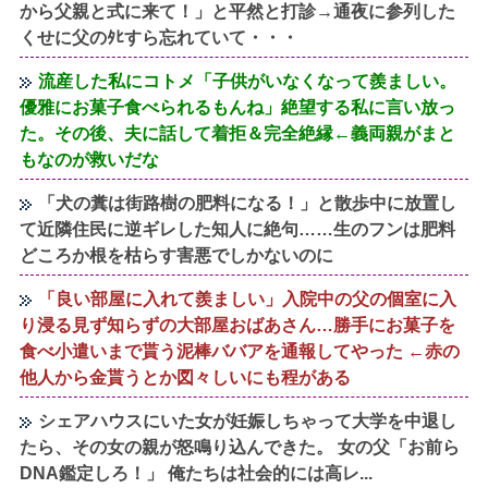
から父親と式に来て！」と平然と打診→通夜に参列した
くせに父のﾀﾋすら忘れていて・・・
流産した私にコトメ「子供がいなくなって羨ましい。
優雅にお菓子食べられるもんね」絶望する私に言い放っ
た。その後、夫に話して着拒＆完全絶縁←義両親がまと
もなのが救いだな
「犬の糞は街路樹の肥料になる！」と散歩中に放置し
て近隣住民に逆ギレした知人に絶句……生のフンは肥料
どころか根を枯らす害悪でしかないのに
「良い部屋に入れて羨ましい」入院中の父の個室に入
り浸る見ず知らずの大部屋おばあさん…勝手にお菓子を
食べ小遣いまで貰う泥棒ババアを通報してやった ←赤の
他人から金貰うとか図々しいにも程がある
シェアハウスにいた女が妊娠しちゃって大学を中退し
たら、その女の親が怒鳴り込んできた。 女の父「お前ら
DNA鑑定しろ！」 俺たちは社会的には高レ...