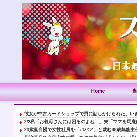
Home
当
彼女が中古カードショップで男に話しかけられた。いきな
2/2私「お義母さんには困るのよね…」夫「ママを馬鹿に
23歳妻自慢で女性社員を「ババア」と蔑む48歳無能主任