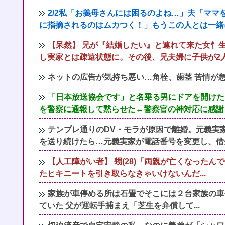
2/2私「お義母さんには困るのよね…」夫「マ
に指摘されるのはムカつく！」もうこの人とは一緒
【呆然】 兄が『結婚したい』と連れて来た女忄
し実家とは疎遠状態に。その後、兄夫婦に子供が2人生
ネットの広告が気持ち悪い…角栓、歯茎 苦情が
「日本放送協会です」と名乗る男にドアを開けた
を警察に通報して黙らせた←警察官の神対応に感謝
テンプレ通りのDV・モラが原因で離婚。元義実
を送り続けたら…元義実家が電話番号を変更し、借
【人工障がい者】 甥(28)「両親が亡くなった
たヒキニートを引き取らなきゃいけないんだ...
家族が車停める所は石畳でそこには２台家族の車
ていた 父が運転手捕まえ「芝生を弁償して...