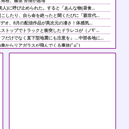
角栓、歯茎 苦情が急増
人)に呼び止められた。すると「あんな物(昼食...
起こしたり、自ら命を絶ったと聞くたびに「親世代...
ビデオ、8月の配信作品が異次元の凄さ！体感気...
ストップでトラックと衝突したドラレコが（ノ∇`...
フだけでなく直下型地震にも注意を」…中部各地に...
車からリアガラスが飛んでくる事故(ﾟoﾟ)
出してくる母親と彼氏うるさい…薬を飲まないと眠...
り、私を放置・差別してきた毒母→「馬鹿娘」と見...
反社自慢の毒叔母一家。法事でも虚偽の金銭要求と...
辞めた。労働局「パワハラの通報がありました」俺...
婚男性をからかうことを繰り返していた。その結果...