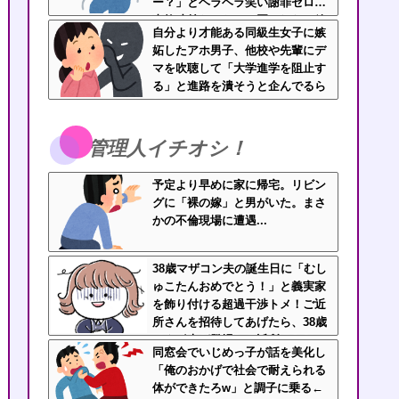
ー？」とヘラヘラ笑い謝罪ゼロ…
事故寸前だったのに悪びれない放
自分より才能ある同級生女子に嫉
置親なんなの？
妬したアホ男子、他校や先輩にデ
マを吹聴して「大学進学を阻止す
る」と進路を潰そうと企んでるら
しい
管理人イチオシ！
予定より早めに家に帰宅。リビン
グに「裸の嫁」と男がいた。まさ
かの不倫現場に遭遇...
38歳マザコン夫の誕生日に「むし
ゅこたんおめでとう！」と義実家
を飾り付ける超過干渉トメ！ご近
所さんを招待してあげたら、38歳
メタボ夫が登場して近所のおじい
同窓会でいじめっ子が話を美化し
さんが大爆発する事態に
「俺のおかげで社会で耐えられる
体ができたろw」と調子に乗る←