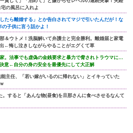
ー貸して」「泊めて」と嫌がらせレベルの連続突撃！夫経
自宅の風呂に入れよ
したら離婚する」とか告白されてマジで引いたんだが！な
年の子供に言う話かよ！
旦那＆ウトメ！洗脳解いて弁護士と完全勝利。離婚届と家電
出←悔し泣きしながらやることがエグくて草
家。法事でも虚偽の金銭要求と暴力で脅されトラウマに…
決意←自分の身の安全を最優先にして大正解
歳無能主任、「若い嫁がいるのに帰れない」とイキっていた
ｗ
た。すると「あんな物(昼食)を旦那さんに食べさせるなんて