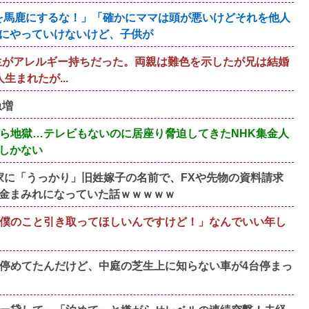
マを馬鹿にするな！」「確かにママは頭が悪いけどそれを他人
にやっていけないけど、子供が
生がアレルギー持ちだった。両親は難色を示したが兄は結婚
まれたが...
急増
ら地獄…テレビもないのに居座り脅迫してきたNHK集金人
しかない
家に「うっかり」旧姓嫁子の名前で、FXや先物の資料請求
金まみれになっていた話ｗｗｗｗｗ
んで僕のこと引き取ってほしいんですけど！」なんでいい年し
停めてたんだけど、中庭の芝生上に知らない車が4台停まっ