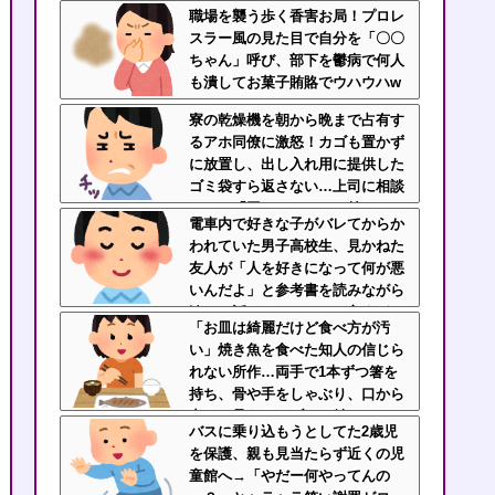
ま棚へ放置…あんなの初めて見
職場を襲う歩く香害お局！プロレ
た・・・
スラー風の見た目で自分を「〇〇
ちゃん」呼び、部下を鬱病で何人
も潰してお菓子賄賂でウハウハw
ｗｗ
寮の乾燥機を朝から晩まで占有す
るアホ同僚に激怒！カゴも置かず
に放置し、出し入れ用に提供した
ゴミ袋すら返さない…上司に相談
しても「困ってるのはお前だけだ
電車内で好きな子がバレてからか
から我慢しろ」←はぁ？！
われていた男子高校生、見かねた
友人が「人を好きになって何が悪
いんだよ」と参考書を読みながら
淡々と話してた←カッコ良すぎだ
「お皿は綺麗だけど食べ方が汚
ろ
い」焼き魚を食べた知人の信じら
れない所作…両手で1本ずつ箸を
持ち、骨や手をしゃぶり、口から
出した骨をテーブルに並べ
バスに乗り込もうとしてた2歳児
る・・・
を保護、親も見当たらず近くの児
童館へ→「やだー何やってんの