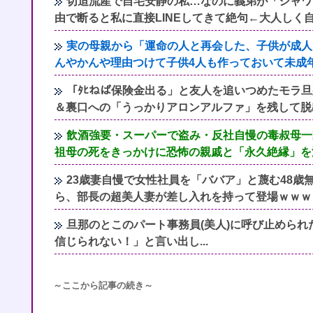
切迫流産で自宅安静の私…なのに義弟が「シャワ
由で断ると私に直接LINEしてきて絶句←大人しく
実の母親から「運命の人と再会した、子供が成人
んやかんや理由つけて子供4人も作っておいて未成
「ﾀﾋねば保険金出る」と友人を追いつめたモラ
＆裏口への「うっかりアロンアルファ」を残して脱
飲酒強要・スーパーで盗み・反社自慢の毒叔母一
祖母の死をきっかけに恐怖の親戚と「永久絶縁」を
23歳妻自慢で女性社員を「ババア」と蔑む48
ら、部長の超美人妻が差し入れを持って登場ｗｗｗ
旦那のとこのパート事務員(美人)に呼び止められ
信じられない！」と言い出し...
～ここから記事の続き～