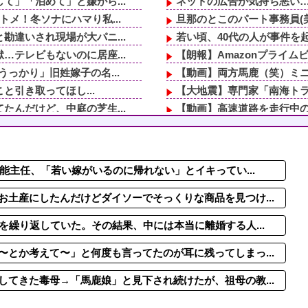
」「泊めて」と嫌がら...
ネットの広告が気持ち悪い…
メ！冬ソナにハマり私...
旦那のとこのパート事務員(美
違いされ現場が大パニ...
若い頃、40代の人が事件を
テレビもないのに居座...
【朗報】Amazonプライム
っかり」旧姓嫁子の名...
【動画】両方馬鹿（笑）ミニ
と引き取ってほし...
【大地震】専門家「南海トラ
んだけど、中庭の芝生...
【動画】高速道路を走行中の
ｗｗｗｗｗｗｗｗ...
人の睡眠と食事に過剰に口を
してないよ」←姉が寝...
容姿と成績で姉ばかり可愛が
ンがセール中...
飲酒強要・スーパーで盗み・
能主任、「若い嫁がいるのに帰れない」とイキってい...
の一方で、近所の婦人...
おっさんバイトが何も言わず
16歳から結婚するまで、既
土産にしたんだけどダイソーでそっくりな商品を見つけ...
を繰り返していた。その結果、中には本当に離婚する人...
とか考えて〜」と何度も言ってたのが耳に残ってしまっ...
てきた毒母→「馬鹿娘」と見下され続けたが、祖母の教...