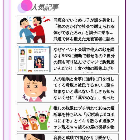
人気記事
同窓会でいじめっ子が話を美化し
「俺のおかげで社会で耐えられる
体ができたろw」と調子に乗る←
武道で体を鍛えた元被害者に詰め
寄られて顔面蒼白で平謝りｗｗｗ
なぜイベント会場で他人の顔を隠
さずSNSに無断で載せるの？自分
の顔も写り込んでてマジで胸糞悪
いんだが！！食べ物の画像上げた
ほうがよっぽど有意義だわ
人の睡眠と食事に過剰に口を出し
てくる母親と彼氏うるさい…薬を
飲まないと眠れない苦しさも知ら
ないくせに「薬やめな」、食べた
くない時に「一口食べて」としつ
推しの脱退にブチ切れて10mの横
こい無神経すぎる！！
断幕を持ち込み「反対派はボコボ
コにする」とイキり散らす過激フ
ァン現るｗｗ後ろの席の視界を物
理的に破壊する過激ファンにイラ
容姿と成績で姉ばかり可愛がり、
イラが止まらん