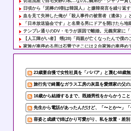
切迫流産で自宅安静の私…なのに義弟が「シャワー貸して
日頃から「泥棒の9割は韓国人」と嫌韓発言を繰り返すト
血を見て失神した俺が「殺人事件の被害者（遺体）」と勘
「日本放送協会です」と名乗る男にドアを開けたら地獄…
テンプレ通りのDV・モラが原因で離婚。元義実家に「う
【人工障がい者】 甥(28)「両親が亡くなったんで僕のこ
家族が車停める所は石畳でそこには２台家族の車停めてた
【画像】 北海道、推定300kgのヒグマ登場ｗｗｗｗｗｗ
姉「下着に違和感がある！イタズラしたでしょ！？」俺「
【セール】Dell、HP、NEC、ASUSなどのノートパソコ
23歳妻自慢で女性社員を「ババア」と蔑む48歳無
90年ぶりに誕生した待望の女の子。お祭り騒ぎの義実家
女子とアフタヌーンティーとか行ってみたかった
旅行先で綺麗なガラス工房の灰皿を愛煙家の父のお
16歳から結婚するまで、既婚男性をからかうこと
先生から電話があったんだけど、「〜とか〜」「〜
容姿と成績で姉ばかり可愛がり、私を放置・差別し