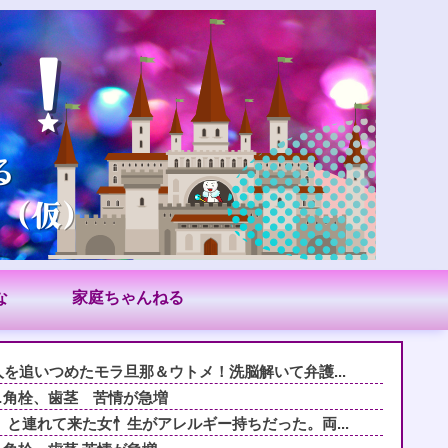
な
家庭ちゃんねる
人を追いつめたモラ旦那＆ウトメ！洗脳解いて弁護...
…角栓、歯茎 苦情が急増
』と連れて来た女忄生がアレルギー持ちだった。両...