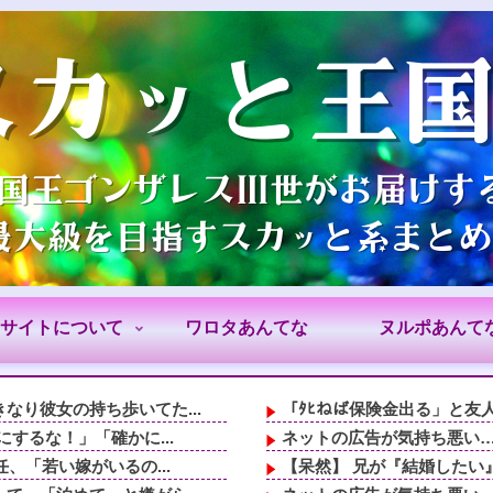
サイトについて
ワロタあんてな
ヌルポあんて
り彼女の持ち歩いてた...
「ﾀﾋねば保険金出る」と友
するな！」「確かに...
ネットの広告が気持ち悪い
、「若い嫁がいるの...
【呆然】 兄が『結婚したい