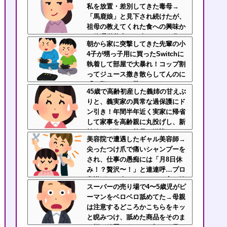
私を放置・差別してきた毒母→
「馬鹿娘」と見下され続けたが、
祖母の教えてくれた食への興味か
ら管理栄養士に→今はニート化し
朝から家に突撃してきた先輩の小
た姉と毒母に幸せな姿を見せつけ
4子が甥っ子用に買ったSwitchに
てるｗｗｗ
執着して部屋で大暴れ！コップ割
ってジュース撒き散らしてんのに
「お願いしたら貰えるかもｗ」と
45歳で高齢初産した義姉の甘えぶ
ヘラヘラ笑って片付けもしない…
りと、義実家の異常な過保護にド
先輩にブチ切れそう
ン引き！年間半年近く実家に帰省
して家事を高齢親に丸投げし、新
幹線の移動すら義兄に送迎させて
美容院で遭遇したギャル美容師→
いた・・・
尖ったつけ爪で痛いシャンプーを
され、仕事の愚痴には「月8日休
み！？贅沢〜！」と連連呼…プロ
意識ゼロの身だしなみと、客に嫉
スーパーの売り場で4〜5歳児がピ
妬してマウントを取ってくるのが
ーマンをベロベロ舐めてた→母親
不快すぎ・・・
は注意するどころかこちらをキッ
と睨みつけ、舐めた商品をそのま