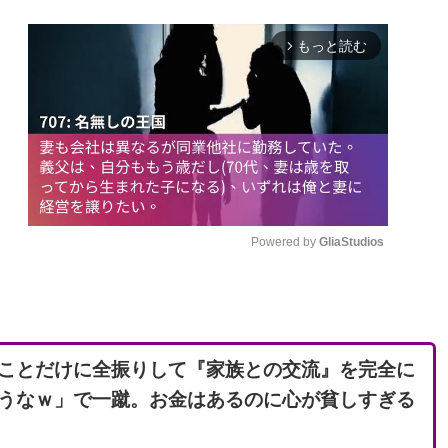
もっと読む
arrow_forward_ios
Powered by 
GliaStudios
M
u
t
ことだけに全振りして『家族との交流』を完全に
e
うなｗ」で一蹴。お金はあるのに心が貧しすぎる