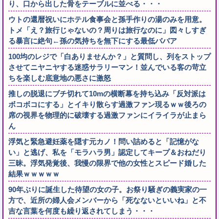
り、口から出した骨をテーブルに並べる・・・
ウトの還暦祝いにホテル食事会と孫手作りの湯のみを用意。
トメ「え？旅行じゃないの？周りは旅行なのに」図々しすぎ
る暴言に絶句←孫の気持ちを無下にする最低ババア
100均のレジで「白ありませんか？」と質問し、列をストップ
させてニヤニヤする迷惑サラリーマン！並んでいる客の苛立
ちを楽しむ底意地の悪さに激怒
推しの脱退にブチ切れて10mの横断幕を持ち込み「反対派は
ボコボコにする」とイキり散らす過激ファン現るｗｗ後ろの
席の視界を物理的に破壊する過激ファンにイライラが止まら
ん
浮気と緊急避妊薬を隠す元カノ！問い詰めると「記憶がな
い」と逃げ、私を「モラハラ男」認定してキープ＆おねだり
三昧。浮気発覚後、我慢の限界で他の女性とスピード婚した
結果ｗｗｗｗｗ
90年ぶりに誕生した待望の女の子。お祭り騒ぎの義実家の一
方で、近所の婦人会メンバーから「死なないといいね」と不
吉な言葉を何度も繰り返されてしまう・・・