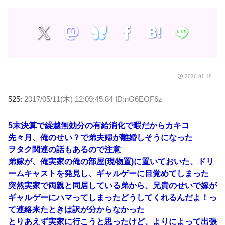
2026.01.18
525:
2017/05/11(木) 12:09:45.84 ID:nG6EOF6z
5末決算で繰越無効分の有給消化で暇だからカキコ
先々月、俺のせい？で弟夫婦が離婚しそうになった
ヲタク関連の話もあるので注意
弟嫁が、俺実家の俺の部屋(現物置)に置いておいた、ドリ
ームキャストを発見し、ギャルゲーに目覚めてしまった
突然実家で両親と同居している弟から、兄貴のせいで嫁が
ギャルゲーにハマってしまったどうしてくれるんだよ！っ
て連絡来たときは訳が分からなかった
とりあえず実家に行こうと思ったけど、よりによって出張