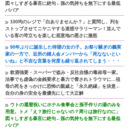
図々しすぎる暴言に絶句←孫の気持ちを無下にする最低
ババア
100均のレジで「白ありませんか？」と質問し、列を
ストップさせてニヤニヤする迷惑サラリーマン！並んで
いる客の苛立ちを楽しむ底意地の悪さに激怒
90年ぶりに誕生した待望の女の子。お祭り騒ぎの義実
家の一方で、近所の婦人会メンバーから「死なないとい
いね」と不吉な言葉を何度も繰り返されてしまう・・・
飲酒強要・スーパーで盗み・反社自慢の毒叔母一家。
法事でも虚偽の金銭要求と暴力で脅されトラウマに…祖
母の死をきっかけに恐怖の親戚と「永久絶縁」を決意←
自分の身の安全を最優先にして大正解
ウトの還暦祝いにホテル食事会と孫手作りの湯のみを
用意。トメ「え？旅行じゃないの？周りは旅行なのに」
図々しすぎる暴言に絶句←孫の気持ちを無下にする最低
ババア