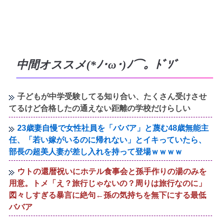
中間オススメ(*ﾉ･ω･)ﾉ⌒。ﾄﾞｿﾞ
子どもが中学受験してる知り合い、たくさん受けさせ
てるけど合格したの通えない距離の学校だけらしい
23歳妻自慢で女性社員を「ババア」と蔑む48歳無能主
任、「若い嫁がいるのに帰れない」とイキっていたら、
部長の超美人妻が差し入れを持って登場ｗｗｗｗ
ウトの還暦祝いにホテル食事会と孫手作りの湯のみを
用意。トメ「え？旅行じゃないの？周りは旅行なのに」
図々しすぎる暴言に絶句←孫の気持ちを無下にする最低
ババア