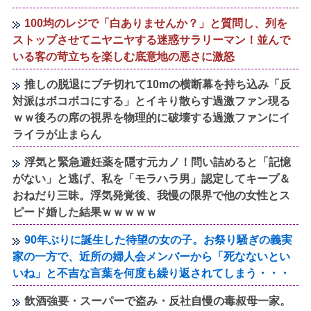
100均のレジで「白ありませんか？」と質問し、列を
ストップさせてニヤニヤする迷惑サラリーマン！並んで
いる客の苛立ちを楽しむ底意地の悪さに激怒
推しの脱退にブチ切れて10mの横断幕を持ち込み「反
対派はボコボコにする」とイキり散らす過激ファン現る
ｗｗ後ろの席の視界を物理的に破壊する過激ファンにイ
ライラが止まらん
浮気と緊急避妊薬を隠す元カノ！問い詰めると「記憶
がない」と逃げ、私を「モラハラ男」認定してキープ＆
おねだり三昧。浮気発覚後、我慢の限界で他の女性とス
ピード婚した結果ｗｗｗｗｗ
90年ぶりに誕生した待望の女の子。お祭り騒ぎの義実
家の一方で、近所の婦人会メンバーから「死なないとい
いね」と不吉な言葉を何度も繰り返されてしまう・・・
飲酒強要・スーパーで盗み・反社自慢の毒叔母一家。