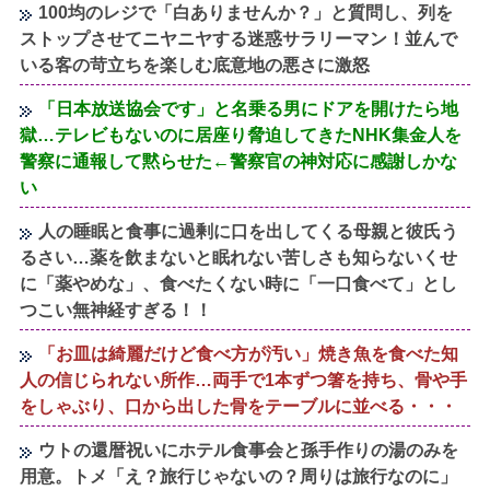
100均のレジで「白ありませんか？」と質問し、列を
ストップさせてニヤニヤする迷惑サラリーマン！並んで
いる客の苛立ちを楽しむ底意地の悪さに激怒
「日本放送協会です」と名乗る男にドアを開けたら地
獄…テレビもないのに居座り脅迫してきたNHK集金人を
警察に通報して黙らせた←警察官の神対応に感謝しかな
い
人の睡眠と食事に過剰に口を出してくる母親と彼氏う
るさい…薬を飲まないと眠れない苦しさも知らないくせ
に「薬やめな」、食べたくない時に「一口食べて」とし
つこい無神経すぎる！！
「お皿は綺麗だけど食べ方が汚い」焼き魚を食べた知
人の信じられない所作…両手で1本ずつ箸を持ち、骨や手
をしゃぶり、口から出した骨をテーブルに並べる・・・
ウトの還暦祝いにホテル食事会と孫手作りの湯のみを
用意。トメ「え？旅行じゃないの？周りは旅行なのに」