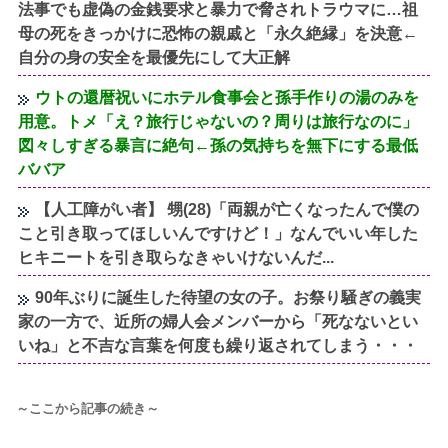
法事でも虚偽の金銭要求と暴力で脅されトラウマに…祖
母の死をきっかけに恐怖の親戚と「永久絶縁」を決意←
自分の身の安全を最優先にして大正解
ウトの還暦祝いにホテル食事会と孫手作りの湯のみを
用意。トメ「え？旅行じゃないの？周りは旅行なのに」
図々しすぎる暴言に絶句←孫の気持ちを無下にする最低
ババア
【人工障がい者】 甥(28)「両親が亡くなったんで僕の
こと引き取ってほしいんですけど！」なんでいい年した
ヒキニートを引き取らなきゃいけないんだ...
90年ぶりに誕生した待望の女の子。お祭り騒ぎの義実
家の一方で、近所の婦人会メンバーから「死なないとい
いね」と不吉な言葉を何度も繰り返されてしまう・・・
～ここから記事の続き～