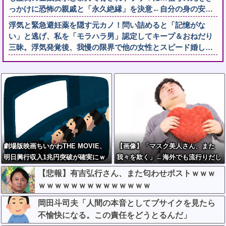
っかけに恐怖の親戚と「永久絶縁」を決意←自分の身の安…
浮気と緊急避妊薬を隠す元カノ！問い詰めると「記憶がな
い」と逃げ、私を「モラハラ男」認定してキープ＆おねだり
三昧。浮気発覚後、我慢の限界で他の女性とスピード婚し…
劇場版映画ちいかわTHE MOVIE、
【画像】「マスク美人さん、また
明日興行収入1兆円突破が確実にｗ
我々を欺く」←海外でも流行りだし
ｗｗｗｗｗｗｗｗｗｗｗｗ
た結果がこちらw w w w w w w
【悲報】有吉弘行さん、また匂わせポストｗｗｗ
ｗｗｗｗｗｗｗｗｗｗｗｗｗｗ
岡田斗司夫「人間の本音としてブサイクを見たら
不愉快になる。この責任をどうとるんだ」