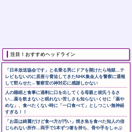
注目！おすすめヘッドライン
「日本放送協会です」と名乗る男にドアを開けたら地獄…テ
レビもないのに居座り脅迫してきたNHK集金人を警察に通報
して黙らせた←警察官の神対応に感謝しかない
人の睡眠と食事に過剰に口を出してくる母親と彼氏うるさ
い…薬を飲まないと眠れない苦しさも知らないくせに「薬や
めな」、食べたくない時に「一口食べて」としつこい無神経
すぎる！！
「お皿は綺麗だけど食べ方が汚い」焼き魚を食べた知人の信
じられない所作…両手で1本ずつ箸を持ち、骨や手をしゃぶ