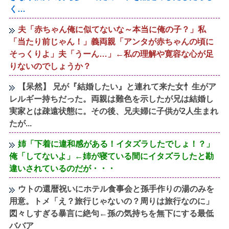
く…
夫「赤ちゃん俺に似てないな～本当に俺の子？」私
「当たり前じゃん！」義両親「アンタが赤ちゃんの頃に
そっくりよ」夫「うーん…」←私の理解や寛容な心が足
りないのでしょうか？
【呆然】 兄が『結婚したい』と連れて来た女忄生がア
レルギー持ちだった。両親は難色を示したが兄は結婚し
実家とは疎遠状態に。その後、兄夫婦に子供が2人生まれ
たが...
姉「下着に違和感がある！イタズラしたでしょ！？」
俺「してないよ」←姉が寝ている間にイタズラしたと勘
違いされているのだが・・・
ウトの還暦祝いにホテル食事会と孫手作りの湯のみを
用意。トメ「え？旅行じゃないの？周りは旅行なのに」
図々しすぎる暴言に絶句←孫の気持ちを無下にする最低
ババア