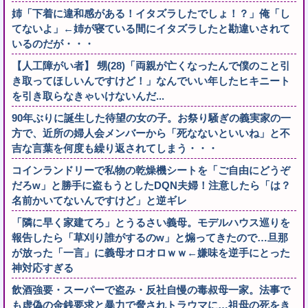
姉「下着に違和感がある！イタズラしたでしょ！？」俺「し
てないよ」←姉が寝ている間にイタズラしたと勘違いされて
いるのだが・・・
【人工障がい者】 甥(28)「両親が亡くなったんで僕のこと引
き取ってほしいんですけど！」なんでいい年したヒキニート
を引き取らなきゃいけないんだ...
90年ぶりに誕生した待望の女の子。お祭り騒ぎの義実家の一
方で、近所の婦人会メンバーから「死なないといいね」と不
吉な言葉を何度も繰り返されてしまう・・・
コインランドリーで私物の乾燥機シートを「ご自由にどうぞ
だろw」と勝手に盗もうとしたDQN夫婦！注意したら「は？
名前かいてないんですけど」と逆ギレ
「隣に早く家建てろ」とうるさい義母。モデルハウス巡りを
報告したら「草刈り誰がするのw」と煽ってきたので…旦那
が放った「一言」に義母オロオロｗｗ←嫌味を逆手にとった
神対応すぎる
飲酒強要・スーパーで盗み・反社自慢の毒叔母一家。法事で
も虚偽の金銭要求と暴力で脅されトラウマに…祖母の死をき