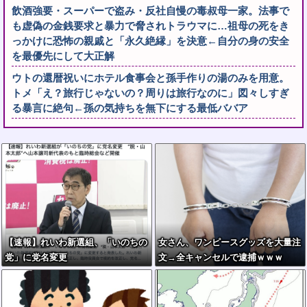
飲酒強要・スーパーで盗み・反社自慢の毒叔母一家。法事で
も虚偽の金銭要求と暴力で脅されトラウマに…祖母の死をき
っかけに恐怖の親戚と「永久絶縁」を決意←自分の身の安全
を最優先にして大正解
ウトの還暦祝いにホテル食事会と孫手作りの湯のみを用意。
トメ「え？旅行じゃないの？周りは旅行なのに」図々しすぎ
る暴言に絶句←孫の気持ちを無下にする最低ババア
【速報】れいわ新選組、「いのちの
女さん、ワンピースグッズを大量注
党」に党名変更
文→全キャンセルで逮捕ｗｗｗ