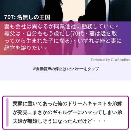
Powered by 
GliaStudios
※自動音声の停止は↑のバナーをタップ
M
u
t
e
実家に置いてあった俺のドリームキャストを弟嫁
が発見→まさかのギャルゲーにハマってしまい弟
夫婦が離婚しそうになったんだけど・・・