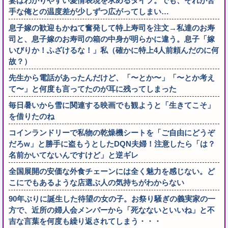
妻はわかりやすい愛情表現を求めるタイプ。でも、それが苦
手な俺との温度差が少しずつ広がってしまい…
息子嫁の歓迎もかねて奮発して特上寿司を注文→私達のお寿
司と、息子嫁のお寿司の箱の中身が明らかに違う。息子「嫁
いびりか！ふざけるな！」私（確かに特上4人前頼んだのに何
故？）
先生から電話があったんだけど、「〜とか〜」「〜とか考え
て〜」と何度も言ってたのが耳に残ってしまった
毎日暑いから雪に関連する映画でも観ようと「生きてこそ」
を借りたのね
コインランドリーで私物の乾燥機シートを「ご自由にどうぞ
だろw」と勝手に盗もうとしたDQN夫婦！注意したら「は？
名前かいてないんですけど」と逆ギレ
全国展開の安価な外食チェーンには全く魅力を感じない。ど
こにでもあるような店選ぶ人の気持ちがわからない
90年ぶりに誕生した待望の女の子。お祭り騒ぎの義実家の一
方で、近所の婦人会メンバーから「死なないといいね」と不
吉な言葉を何度も繰り返されてしまう・・・