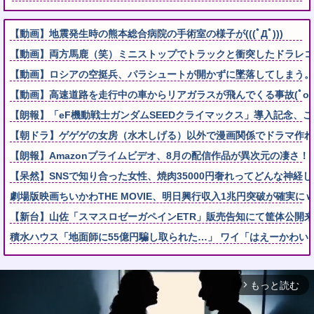
【動画】地震発生時の熊本総合病院の手術室の様子が(((ﾟДﾟ)))
【動画】両方馬鹿（笑）ミニストップでトラックと衝突したドラレコ
【動画】ロシアの空挺兵、パラシュートが開かずに墜落してしまう。
【動画】高速道路を走行中の車からリアガラスが飛んでくる事故(ﾟoﾟ
【朗報】「eF機動戦士ガンダムSEEDクライマックス」導入記念
【朝ドラ】ゲゲゲの女房（水木しげる）以外で漫画関係でドラマ作れ
【朗報】Amazonプライムビデオ、8月の配信作品が異次元の凄さ！
【呆然】SNSで知り合った女性、焼肉35000円奢れってどんな神経し
劇場版映画ちいかわTHE MOVIE、明日興行収入1兆円突破が確実に
【新台】山佐「スマスロゼーガペインETR」販売告知にて筐体公開
積水ハウス「地面師に55億円騙し取られた…」 ワイ「はえーかわい
もっと読む
arrow_forward_ios