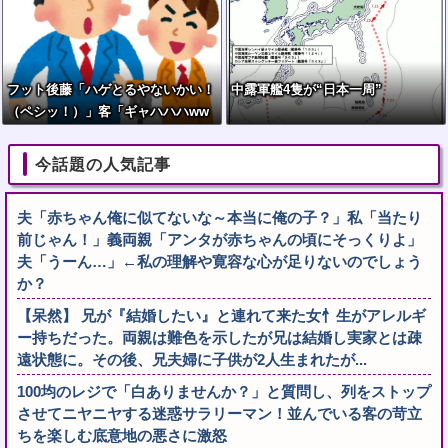
フット後藤「ハゲとるやないかい！
中露軍艦4隻が“日本一周”
（ペシッ！）」客「ギャハハハww
wwww」←何が面白いの？
今話題の人気記事
夫「赤ちゃん俺に似てないな～本当に俺の子？」私「当たり
前じゃん！」義両親「アンタが赤ちゃんの頃にそっくりよ」
夫「うーん…」←私の理解や寛容な心が足りないのでしょう
か？
【呆然】 兄が『結婚したい』と連れて来た女忄生がアレルギ
ー持ちだった。両親は難色を示したが兄は結婚し実家とは疎
遠状態に。その後、兄夫婦に子供が2人生まれたが...
100均のレジで「白ありませんか？」と質問し、列をストップ
させてニヤニヤする迷惑サラリーマン！並んでいる客の苛立
ちを楽しむ底意地の悪さに激怒