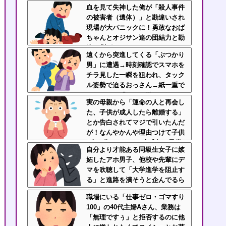
しても「困ってるのはお前だけだ
血を見て失神した俺が「殺人事件
から我慢しろ」←はぁ？！
の被害者（遺体）」と勘違いされ
現場が大パニックに！勇敢なおば
ちゃんとオジサン達の団結力と勘
違い劇がこちらｗｗ
遠くから突進してくる「ぶつかり
男」に遭遇→時刻確認でスマホを
チラ見した一瞬を狙われ、タック
ル姿勢で迫るおっさん→紙一重で
かわしたら「なんで避けられるん
実の母親から「運命の人と再会し
だよ！」と絶叫逃走
た、子供が成人したら離婚する」
とか告白されてマジで引いたんだ
が！なんやかんや理由つけて子供
4人も作っておいて未成年の子供
自分より才能ある同級生女子に嫉
に言う話かよ！
妬したアホ男子、他校や先輩にデ
マを吹聴して「大学進学を阻止す
る」と進路を潰そうと企んでるら
しい
職場にいる「仕事ゼロ・ゴマすり
100」の40代主婦Aさん、業務は
「無理ですぅ」と拒否するのに他