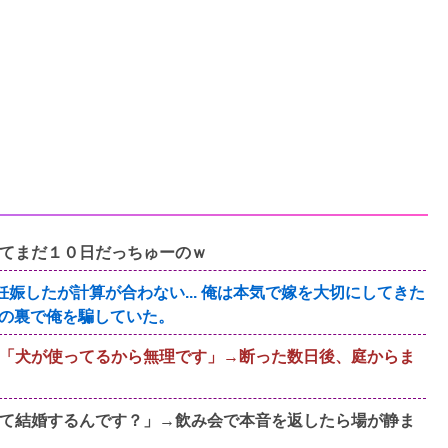
てまだ１０日だっちゅーのｗ
妊娠したが計算が合わない... 俺は本気で嫁を大切にしてきた
の裏で俺を騙していた。
「犬が使ってるから無理です」→断った数日後、庭からま
て結婚するんです？」→飲み会で本音を返したら場が静ま