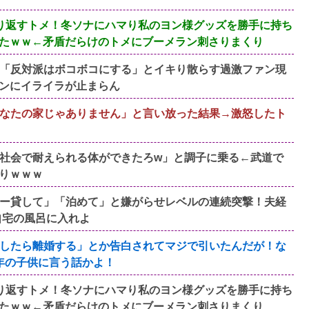
り返すトメ！冬ソナにハマり私のヨン様グッズを勝手に持ち
たｗｗ←矛盾だらけのトメにブーメラン刺さりまくり
み「反対派はボコボコにする」とイキり散らす過激ファン現
ンにイライラが止まらん
なたの家じゃありません」と言い放った結果→激怒したト
社会で耐えられる体ができたろw」と調子に乗る←武道で
りｗｗｗ
ー貸して」「泊めて」と嫌がらせレベルの連続突撃！夫経
自宅の風呂に入れよ
したら離婚する」とか告白されてマジで引いたんだが！な
年の子供に言う話かよ！
り返すトメ！冬ソナにハマり私のヨン様グッズを勝手に持ち
たｗｗ←矛盾だらけのトメにブーメラン刺さりまくり