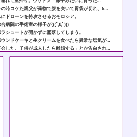
を連れて里帰り。ウザトメ「嫁子みたいに育った...
の時コケた親父が荷物で腹を突いて胃袋が切れ、5...
んにドローンを特攻させるおそロシア。
院の手術室の様子が(((ﾟДﾟ)))
パラシュートが開かずに墜落してしまう。
ウンドケーキと生クリームを食べたら異常な塩気が...
会した、子供が成人したら離婚する」とか告白され...
人」と嫌韓発言を繰り返すトメ！冬ソナにハマり私...
mの横断幕を持ち込み「反対派はボコボコにする」...
限界突破ｗｗｗｗｗｗ
感じるな…ドアスコープ見てみるか…」→元カノが...
「病気持ち」「カタワ」だのボロクソに言ってきた...