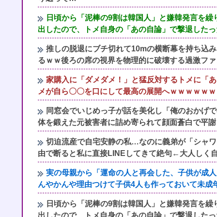
日頃から「泥棒の9割は韓国人」と嫌韓発言を繰
出したので、トメ自身の「あの自論」で撃退したっ
推しの脱退にブチ切れて10mの横断幕を持ち込
るｗｗ後ろの席の視界を物理的に破壊する過激ファ
家購入に「ダメダメ！」と猛反対するトメに「あ
メが自ら〇〇を口にして最高の展開へｗｗｗｗｗｗ
同窓会でいじめっ子が話を美化し「俺のおかげで
体を鍛えた元被害者に詰め寄られて顔面蒼白で平謝
切迫流産で自宅安静の私…なのに義弟が「シャワ
由で断ると私に直接LINEしてきて絶句←大人しく
実の母親から「運命の人と再会した、子供が成人
んやかんや理由つけて子供4人も作っておいて未成
日頃から「泥棒の9割は韓国人」と嫌韓発言を繰
出したので、トメ自身の「あの自論」で撃退したっ