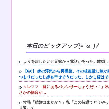
本日のピックアップ(=ﾟωﾟ)ﾉ
よりを戻したいと元嫁から電話があった。離婚し
【6/6】 嫁の浮気から再構築。その後復縁し嫁が
つもりだったし嫁も幸せそうだった。しかし嫁はそ
クレママ「庭にあるバウンサーちょうだい！」私
さかの物音が…
常務「結婚はまだか？」私「この待遇でどうやっ
り返って…