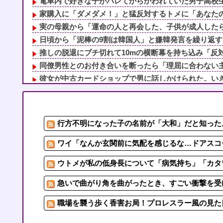
電車内で好きな子がバレてからかわれていた男子高校生、
家購入に「ダメダメ！」と猛反対するトメに「あなたの家
実の母親から「運命の人と再会した、子供が成人したら離
日頃から「泥棒の9割は韓国人」と嫌韓発言を繰り返すト
推しの脱退にブチ切れて10mの横断幕を持ち込み「反対
同僚男性とのお付き合いを断ったら「理屈に合わない主張
彼女が中古カードショップで男に話しかけられた。いきな
レストランで食事してたらいきなり後ろから髪を引っ張ら
ついに国産リアルヒューマノイドｷﾀ━━━━━━(ﾟ∀ﾟ)━━
「俺の事好きだよね？」と頻繁に確認してくる旦那がうざ
行方不明になった子の名前が「大和」だと知った。
兄貴が去年結婚したのだがしょーもないことで家族会
【スカッ】赤ちゃん(女児)を連れて里帰り。ウザトメ「嫁
ワイ「なんか玄関前に気配を感じるな…ドアスコー
ウトメが私の低身長について「病気持ち」「カタワ
急いで曲がり角を曲がったとき、すごい衝撃を受
職場を襲う歩く香害お局！プロレスラー風の見た目