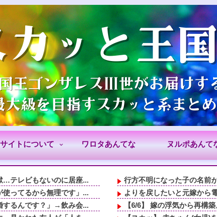
サイトについて
ワロタあんてな
ヌルポあんて
テレビもないのに居座...
行方不明になった子の名前が
ってるから無理です」...
よりを戻したいと元嫁から
るんです？」→飲み会...
【6/6】 嫁の浮気から再構