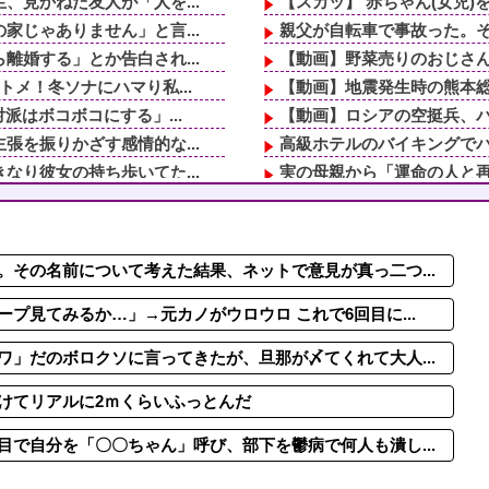
見かねた友人が「人を...
【スカッ】 赤ちゃん(女児)
じゃありません」と言...
親父が自転車で事故った。そ
婚する」とか告白され...
【動画】野菜売りのおじさ
メ！冬ソナにハマり私...
【動画】地震発生時の熊本総合病
派はボコボコにする」...
【動画】ロシアの空挺兵、
を振りかざす感情的な...
高級ホテルのバイキングでパ
り彼女の持ち歩いてた...
実の母親から「運命の人と再
れ、子供が悪戯してる...
日頃から「泥棒の9割は韓国
━━━━ !...
推しの脱退にブチ切れて10
い。結婚してもう６年...
【動画】新型のさすまた、
その名前について考えた結果、ネットで意見が真っ二つ...
議が開かれて…
ワイ「なんか玄関前に気配を
子みたいに育ったら...
ウトメが私の低身長について
プ見てみるか…」→元カノがウロウロ これで6回目に...
」だのボロクソに言ってきたが、旦那が〆てくれて大人...
けてリアルに2ｍくらいふっとんだ
で自分を「〇〇ちゃん」呼び、部下を鬱病で何人も潰し...