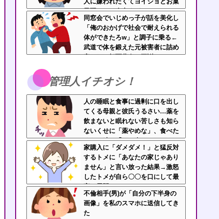
人に嫌われたくてヨイショとお菓
子配りだけ全力すぎる
同窓会でいじめっ子が話を美化し
「俺のおかげで社会で耐えられる
体ができたろw」と調子に乗る←
武道で体を鍛えた元被害者に詰め
寄られて顔面蒼白で平謝りｗｗｗ
管理人イチオシ！
人の睡眠と食事に過剰に口を出し
てくる母親と彼氏うるさい…薬を
飲まないと眠れない苦しさも知ら
ないくせに「薬やめな」、食べた
くない時に「一口食べて」としつ
家購入に「ダメダメ！」と猛反対
こい無神経すぎる！！
するトメに「あなたの家じゃあり
ません」と言い放った結果→激怒
したトメが自ら〇〇を口にして最
高の展開へｗｗｗｗｗｗ
不倫相手(男)が「自分の下半身の
画像」を私のスマホに送信してき
た