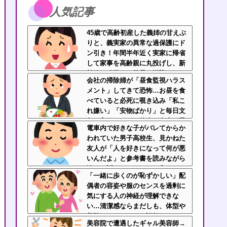
人気記事
45歳で高齢初産した義姉の甘えぶ
りと、義実家の異常な過保護にド
ン引き！年間半年近く実家に帰省
して家事を高齢親に丸投げし、新
幹線の移動すら義兄に送迎させて
会社の掃除婦が「昼食監視ハラス
いた・・・
メント」してきて恐怖…お昼を食
べていると必死に覗き込み「私こ
れ嫌い」「安物ばかり」と毎日文
句を言うんだが、他人の食事に異
電車内で好きな子がバレてからか
様な執着を見せるのまじでストレ
われていた男子高校生、見かねた
ス
友人が「人を好きになって何が悪
いんだよ」と参考書を読みながら
淡々と話してた←カッコ良すぎだ
「一緒に歩くのが恥ずかしい」配
ろ
偶者の容姿や服のセンスを過剰に
気にする人の神経が理解できな
い…清潔感ならまだしも、体型や
美醜でパートナーを評価するなよ
美容院で遭遇したギャル美容師→