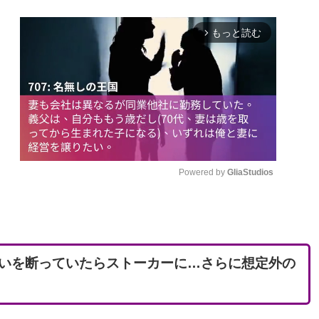
もっと読む
arrow_forward_ios
Powered by 
GliaStudios
M
u
t
いを断っていたらストーカーに…さらに想定外の
e