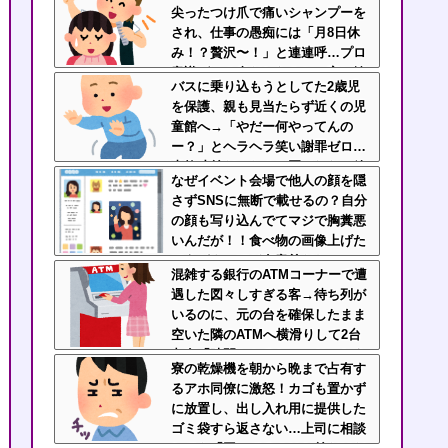
尖ったつけ爪で痛いシャンプーを
され、仕事の愚痴には「月8日休
み！？贅沢〜！」と連連呼…プロ
意識ゼロの身だしなみと、客に嫉
バスに乗り込もうとしてた2歳児
妬してマウントを取ってくるのが
を保護、親も見当たらず近くの児
不快すぎ・・・
童館へ→「やだー何やってんの
ー？」とヘラヘラ笑い謝罪ゼロ…
事故寸前だったのに悪びれない放
なぜイベント会場で他人の顔を隠
置親なんなの？
さずSNSに無断で載せるの？自分
の顔も写り込んでてマジで胸糞悪
いんだが！！食べ物の画像上げた
ほうがよっぽど有意義だわ
混雑する銀行のATMコーナーで遭
遇した図々しすぎる客→待ち列が
いるのに、元の台を確保したまま
空いた隣のATMへ横滑りして2台
占有「時間かかるねー」じゃねえ
寮の乾燥機を朝から晩まで占有す
よ横取りすんな！
るアホ同僚に激怒！カゴも置かず
に放置し、出し入れ用に提供した
ゴミ袋すら返さない…上司に相談