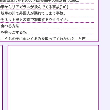
婚成立したものの 別居期間中の生活費で100...
車からリアガラスが飛んでくる事故(ﾟoﾟ)
。岐阜の川で外国人が溺れてしまう事故。
ンをネット発射装置で撃墜するウクライナ。
く食べる方法
を抱っこする🦦
「うちの子にぬいぐるみを取ってくれない？」と声...
たら不審者と間違われ警察沙汰にｗ必死にかばって...
に責められ育った私…３０歳の時、真夏に重度の熱...
まい、被害女性を守るため「俺にもやらせろ！」と...
催促したら小銭で1000円渡され『外食奢るか...
分ほどお待ちいただく事になります」友人「あ、じ...