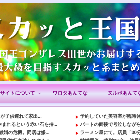
サイトについて
ワロタあんてな
ヌルポあんて
が子供連れて家出...
予約していた美容室が臨時
れるという赤い石を持...
パートの面接で号泣しながら
婚の危機。同居は嫌...
ラーメン屋にて。店員「30