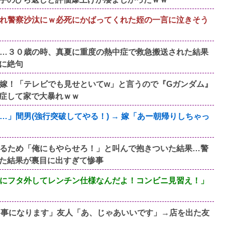
れ警察沙汰にｗ必死にかばってくれた姪の一言に泣きそう
…３０歳の時、真夏に重度の熱中症で救急搬送された結果
に絶句
嫁！「テレビでも見せといてw」と言うので『Gガンダム』
症して家で大暴れｗｗ
」間男(強行突破してやる！) → 嫁「あー朝帰りしちゃっ
るため「俺にもやらせろ！」と叫んで抱きついた結果…警
た結果が裏目に出すぎて惨事
にフタ外してレンチン仕様なんだよ！コンビニ見習え！」
く事になります」友人「あ、じゃあいいです」→店を出た友