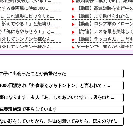
(強行突破してやる！...
離婚調停→裁判で5年、結局離
義両親に時給300...
【動画】高速道路を走行中の
これ遺影にピッタリね...
【動画】よく助けられたな
えてやる！」と怒鳴り...
【動画】ロシア軍のドロー
俺にもやらせろ！」と...
【討論】ナスを最も美味し
してレンチン仕様なん...
【動画】ラッコさん、こども
してレンチン仕様なん...
ゲーセンで、知らない親子に
ります」友人「あ、じ...
姪っ子とクレープを買ってい
援助したいと言い出し...
「お前は自分に甘い」と家族
上場企業だが 社内...
集団暴行の現場に遭遇してし
の子に出会ったことが衝撃だった
俺にもやらせろ！」と...
半年近く食費を払わない彼氏。
えてやる！」と怒鳴り...
ラーメン屋にて。店員「30
00円渡され『外食奢るからトントン』と言われて・...
事になります」友人「あ、じゃあいいです」→店を出た...
在養護施設で暮らしています
い顔をしていたから、理由を聞いてみたら、ほんのりだ...