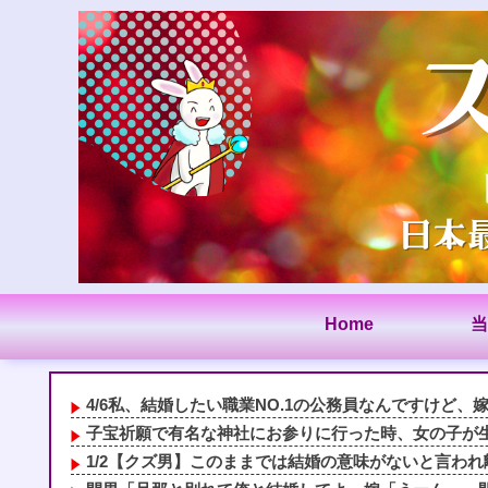
Home
当
4/6私、結婚したい職業NO.1の公務員なんですけど、嫁
子宝祈願で有名な神社にお参りに行った時、女の子が生ま
1/2【クズ男】このままでは結婚の意味がないと言われ離