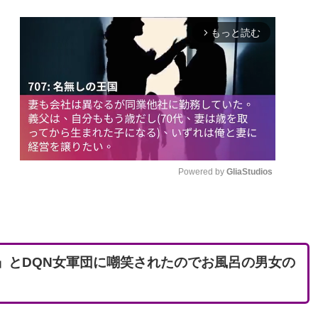
もっと読む
arrow_forward_ios
Powered by 
GliaStudios
M
u
t
」とDQN女軍団に嘲笑されたのでお風呂の男女の
e