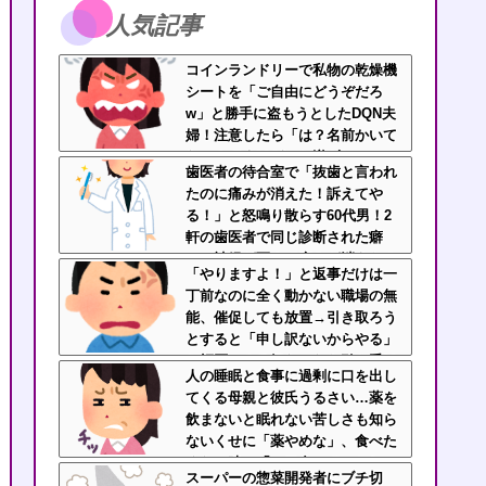
人気記事
コインランドリーで私物の乾燥機
シートを「ご自由にどうぞだろ
w」と勝手に盗もうとしたDQN夫
婦！注意したら「は？名前かいて
ないんですけど」と逆ギレ
歯医者の待合室で「抜歯と言われ
たのに痛みが消えた！訴えてや
る！」と怒鳴り散らす60代男！2
軒の歯医者で同じ診断された癖
に、神経が死んで痛みが消えたの
「やりますよ！」と返事だけは一
を「治った」と錯覚して逆ギレす
丁前なのに全く動かない職場の無
る地獄の迷惑ジジイに遭遇
能、催促しても放置→引き取ろう
とすると「申し訳ないからやる」
と拒否…やる気ないなら引き受け
人の睡眠と食事に過剰に口を出し
るなよ・・・
てくる母親と彼氏うるさい…薬を
飲まないと眠れない苦しさも知ら
ないくせに「薬やめな」、食べた
くない時に「一口食べて」としつ
スーパーの惣菜開発者にブチ切
こい無神経すぎる！！