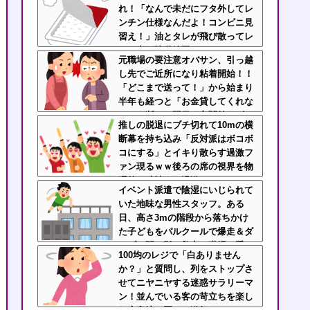
れ！「なんで未だにフタ外してレ
ンチン仕様なんだよ！コンビニ見
習え！」油とタレが飛び散ってレ
ンジ内が地獄絵図
元職場の要注意オバサン、引っ越
し先でご近所になり粘着開始！！
「どこまで送って！」から始まり
半年も経つと「お金貸してくれな
い？」断ると翌日、玄関前にゴミ
推しの脱退にブチ切れて10mの横
が置かれる
断幕を持ち込み「反対派はボコボ
コにする」とイキり散らす過激フ
ァン現るｗｗ後ろの席の視界を物
理的に破壊する過激ファンにイラ
イベント派遣で陰湿にいじられて
イラが止まらん
いた地味な男性スタッフ。ある
日、高さ3mの階段から落ちかけ
た子どもをパルクールで爆走＆ダ
イブし間一髪で救出！職場の手の
100均のレジで「白ありません
ひら返しと評価爆上げが凄まじか
か？」と質問し、列をストップさ
ったｗｗ
せてニヤニヤする迷惑サラリーマ
ン！並んでいる客の苛立ちを楽し