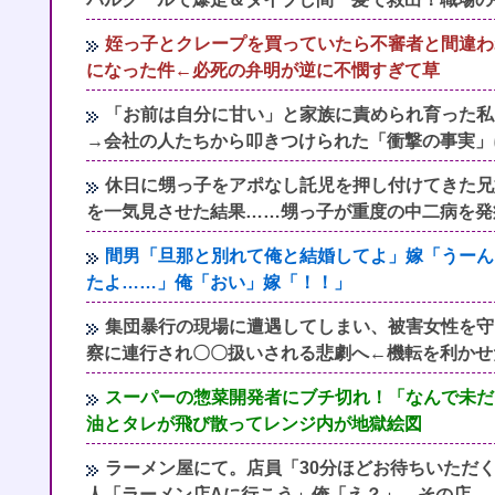
姪っ子とクレープを買っていたら不審者と間違わ
になった件←必死の弁明が逆に不憫すぎて草
「お前は自分に甘い」と家族に責められ育った私
→会社の人たちから叩きつけられた「衝撃の事実」
休日に甥っ子をアポなし託児を押し付けてきた兄
を一気見させた結果……甥っ子が重度の中二病を発
間男「旦那と別れて俺と結婚してよ」嫁「うーん…
たよ……」俺「おい」嫁「！！」
集団暴行の現場に遭遇してしまい、被害女性を守
察に連行され〇〇扱いされる悲劇へ←機転を利かせ
スーパーの惣菜開発者にブチ切れ！「なんで未だ
油とタレが飛び散ってレンジ内が地獄絵図
ラーメン屋にて。店員「30分ほどお待ちいただ
人「ラーメン店Aに行こう」俺「え？」→その店...