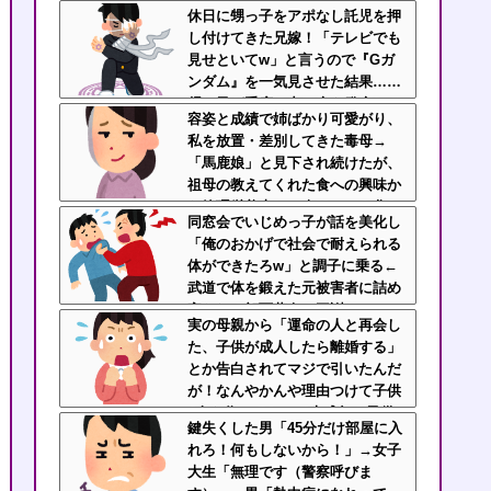
む底意地の悪さに激怒
休日に甥っ子をアポなし託児を押
し付けてきた兄嫁！「テレビでも
見せといてw」と言うので『Gガ
ンダム』を一気見させた結果……
甥っ子が重度の中二病を発症して
容姿と成績で姉ばかり可愛がり、
家で大暴れｗｗ
私を放置・差別してきた毒母→
「馬鹿娘」と見下され続けたが、
祖母の教えてくれた食への興味か
ら管理栄養士に→今はニート化し
同窓会でいじめっ子が話を美化し
た姉と毒母に幸せな姿を見せつけ
「俺のおかげで社会で耐えられる
てるｗｗｗ
体ができたろw」と調子に乗る←
武道で体を鍛えた元被害者に詰め
寄られて顔面蒼白で平謝りｗｗｗ
実の母親から「運命の人と再会し
た、子供が成人したら離婚する」
とか告白されてマジで引いたんだ
が！なんやかんや理由つけて子供
4人も作っておいて未成年の子供
鍵失くした男「45分だけ部屋に入
に言う話かよ！
れろ！何もしないから！」→女子
大生「無理です（警察呼びま