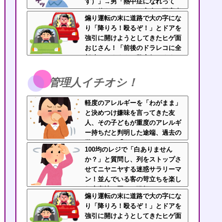
す）」→男「熱中症になれって
か！使えないな！」完全に不審者
煽り運転の末に道路で大の字にな
で草ｗｗｗ
り「降りろ！殴るぞ！」とドアを
強引に開けようとしてきたヒゲ面
おじさん！「前後のドラレコに全
部映ってますよ？警察行きます
ね」と伝えたら半泣きで謝罪ｗｗ
管理人イチオシ！
軽度のアレルギーを「わがまま」
と決めつけ嫌味を言ってきた友
人、その子どもが重度のアレルギ
ー持ちだと判明した途端、過去の
嫌がらせを「えーそうだったっ
100均のレジで「白ありません
け？」と白々しくスルー
か？」と質問し、列をストップさ
せてニヤニヤする迷惑サラリーマ
ン！並んでいる客の苛立ちを楽し
む底意地の悪さに激怒
煽り運転の末に道路で大の字にな
り「降りろ！殴るぞ！」とドアを
強引に開けようとしてきたヒゲ面