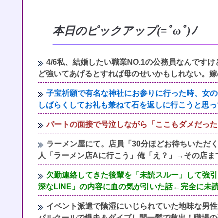
本日のピックアップ(=ﾟωﾟ)ﾉ
4/6私、結婚したい職業NO.1の公務員なんで
ど強いてあげるとすれば母のせいかもしれない。嫁
子宝祈願で有名な神社にお参りに行った時、女の
しばらくしてお礼も兼ねて石を返しに行こうと思っ
パートの面接で号泣しながら「ここもダメだった
ラーメン屋にて。店員「30分ほどお待ちいただ
人「ラーメン店Aに行こう」俺「え？」→その店ま
欠勤連絡してきた後輩を「未読スルー」して強引
深なLINE」の内容に血の気が引いた話←完全に未
イベント派遣で陰湿にいじられていた地味な男性
パルクールで爆走＆ダイブし間一髪で救出！職場の