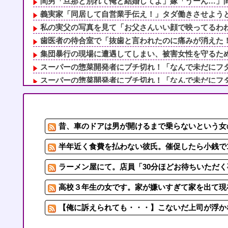
間男「旦那と別れて俺と結婚してよ」嫁「うーん…」間男
義実家「同居して自営業手伝え！」タダ働きさせようとする
私の実父の写真を見て「お父さんいい顔で映ってるわね。
歯医者の待合室で「抜歯と言われたのに痛みが消えた！訴
集団暴行の現場に遭遇してしまい、被害女性を守るため「
スーパーの惣菜開発者にブチ切れ！「なんで未だにフタ外
スーパーの惣菜開発者にブチ切れ！「なんで未だにフタ外
ラーメン屋にて。店員「30分ほどお待ちいただく事にな
【結婚式当日に】 義妹の不倫を暴露した私。でも旦那が
【夏ボーナス】初の100万円超え うちも有名メーカーで
昔、車のドアは男が開けるまで乗らないという女
集団暴行の現場に遭遇してしまい、被害女性を守るため「
歯医者の待合室で「抜歯と言われたのに痛みが消えた！訴
半年近く食費を払わない彼氏。催促したら小銭で10
ラーメン屋にて。店員「30分ほどお待ちいただく
高校３年生の女です。家が嫌いすぎて家を出て現
【俺に訴えられても・・・】こないだ上司が浮かな