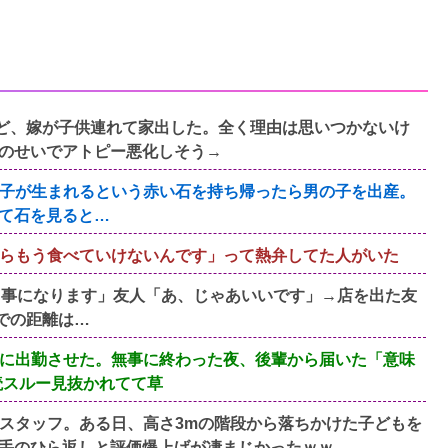
すけど、嫁が子供連れて家出した。全く理由は思いつかないけ
のせいでアトピー悪化しそう→
子が生まれるという赤い石を持ち帰ったら男の子を出産。
て石を見ると…
らもう食べていけないんです」って熱弁してた人がいた
く事になります」友人「あ、じゃあいいです」→店を出た友
での距離は…
に出勤させた。無事に終わった夜、後輩から届いた「意味
読スルー見抜かれてて草
スタッフ。ある日、高さ3mの階段から落ちかけた子どもを
手のひら返しと評価爆上げが凄まじかったｗｗ