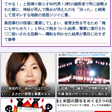
てやる！」と怒鳴り散らす60代男！2軒の歯医者で同じ診断さ
れた癖に、神経が死んで痛みが消えたのを「治った」と錯覚
して逆ギレする地獄の迷惑ジジイに遭...
集団暴行の現場に遭遇してしまい、被害女性を守るため「俺
にもやらせろ！」と叫んで抱きついた結果…警察に連行され
〇〇扱いされる悲劇へ←機転を利かせた結果が裏目に出すぎ
て惨事
大久保佳代子「休みの日はだいた
「盆踊り」は騒音か 苦情数件会場
い…」まさかの習慣を暴露ｗｗｗ
半減 無音の中イヤホンから流れる
曲に合わせ踊るサイレント盆ダンス
も