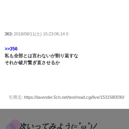
363:
2018/08/11(土) 15:23:06.14 0
>>356
私も全部とは言わないが割り返すな
それか破片繋ぎ直させるか
引用元:
https://lavender.5ch.net/test/read.cgi/live/1531580590/
次いってみよう(=ﾟωﾟ)ﾉ