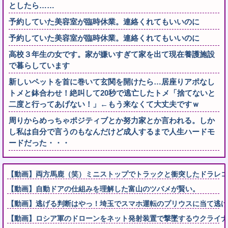
としたら……
予約していた美容室が臨時休業。連絡くれてもいいのに
予約していた美容室が臨時休業。連絡くれてもいいのに
高校３年生の女です。家が嫌いすぎて家を出て現在養護施設
で暮らしています
新しいペットを首に巻いて玄関を開けたら…居座りアポなし
トメと鉢合わせ！絶叫して20秒で逃亡したトメ「捨てないと
二度と行ってあげない！」←もう来なくて大丈夫ですｗ
周りからめっちゃポジティブとか努力家とか言われる。しか
し私は自分で言うのもなんだけど成人するまで人生ハードモ
ードだった・・・
【動画】両方馬鹿（笑）ミニストップでトラックと衝突したドラレコ
【動画】自動ドアの仕組みを理解した富山のツバメが賢い。
【動画】逃げる判断はやっ！埼玉でスマホ運転のプリウスに当て逃げ
【動画】ロシア軍のドローンをネット発射装置で撃墜するウクライナ