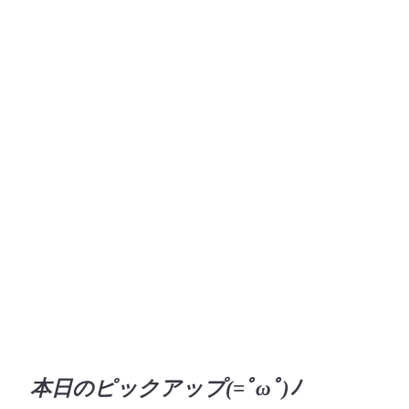
本日のピックアップ(=ﾟωﾟ)ﾉ