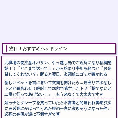
注目！おすすめヘッドライン
元職場の要注意オバサン、引っ越し先でご近所になり粘着開
始！！「どこまで送って！」から始まり半年も経つと「お金
貸してくれない？」断ると翌日、玄関前にゴミが置かれる
新しいペットを首に巻いて玄関を開けたら…居座りアポなし
トメと鉢合わせ！絶叫して20秒で逃亡したトメ「捨てないと
二度と行ってあげない！」←もう来なくて大丈夫ですｗ
姪っ子とクレープを買っていたら不審者と間違われ警察沙汰
にｗ必死にかばってくれた姪の一言に泣きそうになった件←
必死の弁明が逆に不憫すぎて草