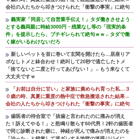
会社の人たちから叩きつけられた「衝撃の事実」に絶句
義実家「同居して自営業手伝え！」タダ働きさせよう
とする義両親に時給3000円・残業なし等の「現実的条
件」を提示したら、ブチギレられて絶句ｗｗ←タダで働
く嫁がいるわけないだろ
新しいペットを首に巻いて玄関を開けたら…居座りア
ポなしトメと鉢合わせ！絶叫して20秒で逃亡したトメ
「捨てないと二度と行ってあげない！」←もう来なくて
大丈夫ですｗ
「お前は自分に甘い」と家族に責められ育った私…３
０歳の時、真夏に重度の熱中症で救急搬送された結果→
会社の人たちから叩きつけられた「衝撃の事実」に絶句
歯医者の待合室で「抜歯と言われたのに痛みが消え
た！訴えてやる！」と怒鳴り散らす60代男！2軒の歯医者
で同じ診断された癖に、神経が死んで痛みが消えたのを
「治った」と錯覚して逆ギレする地獄の迷惑ジジイに