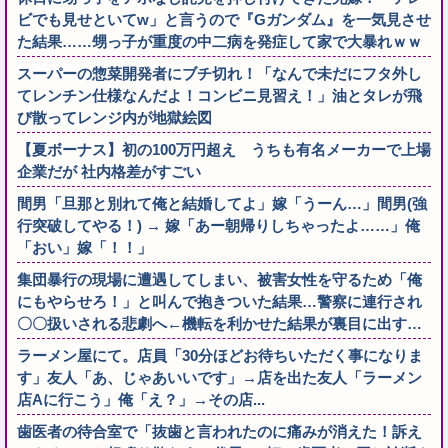
ビでも見せといてw」と言うので『Gガンダム』を一気見させ
た結果……甥っ子が重度の中二病を発症して家で大暴れｗｗ
スーパーの惣菜開発者にブチ切れ！「なんで未だにフタ外し
てレンチン仕様なんだよ！コンビニ見習え！」油とタレが飛
び散ってレンジ内が地獄絵図
【夏ボーナス】初の100万円超え うちも有名メーカーで上場
企業だが 社内格差がすごい
間男「旦那と別れて俺と結婚してよ」嫁「うーん…」間男(強
行突破してやる！) → 嫁「あー朝帰りしちゃったよ……」俺
「おい」嫁「！！」
集団暴行の現場に遭遇してしまい、被害女性を守るため「俺
にもやらせろ！」と叫んで抱きついた結果…警察に連行され
〇〇扱いされる悲劇へ←機転を利かせた結果が裏目に出す…
ラーメン屋にて。店員「30分ほどお待ちいただく事になりま
す」友人「あ、じゃあいいです」→店を出た友人「ラーメン
店Aに行こう」俺「え？」→その店...
歯医者の待合室で「抜歯と言われたのに痛みが消えた！訴え