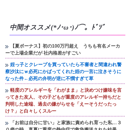
中間オススメ(*ﾉ･ω･)ﾉ⌒。ﾄﾞｿﾞ
【夏ボーナス】初の100万円超え うちも有名メーカ
ーで上場企業だが 社内格差がすごい
姪っ子とクレープを買っていたら不審者と間違われ警
察沙汰にｗ必死にかばってくれた姪の一言に泣きそうに
なった件←必死の弁明が逆に不憫すぎて草
軽度のアレルギーを「わがまま」と決めつけ嫌味を言
ってきた友人、その子どもが重度のアレルギー持ちだと
判明した途端、過去の嫌がらせを「えーそうだったっ
け？」と白々しくスルー
「お前は自分に甘い」と家族に責められ育った私…３
０歳の時、真夏に重度の熱中症で救急搬送された結果→