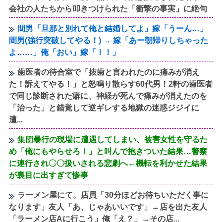
会社の人たちから叩きつけられた「衝撃の事実」に絶句
間男「旦那と別れて俺と結婚してよ」嫁「うーん…」
間男(強行突破してやる！) → 嫁「あー朝帰りしちゃった
よ……」俺「おい」嫁「！！」
歯医者の待合室で「抜歯と言われたのに痛みが消え
た！訴えてやる！」と怒鳴り散らす60代男！2軒の歯医者
で同じ診断された癖に、神経が死んで痛みが消えたのを
「治った」と錯覚して逆ギレする地獄の迷惑ジジイに
遭...
集団暴行の現場に遭遇してしまい、被害女性を守るた
め「俺にもやらせろ！」と叫んで抱きついた結果…警察
に連行され〇〇扱いされる悲劇へ←機転を利かせた結果
が裏目に出すぎて惨事
ラーメン屋にて。店員「30分ほどお待ちいただく事に
なります」友人「あ、じゃあいいです」→店を出た友人
「ラーメン店Aに行こう」俺「え？」→その店...