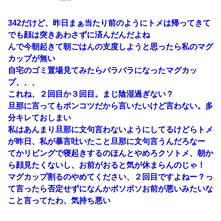
342だけど、昨日まぁ当たり前のようにトメは帰ってきて
でも顔は突きあわさずに済んだんだよね
んで今朝起きて朝ごはんの支度しようと思ったら私のマグ
カップが無い
自宅のゴミ置場見てみたらバラバラになったマグカッ
プ、、、
これね、２回目か３回目。まじ陰湿過ぎない？
旦那に言ってもポンコツだから言いたいけど言わない。多
分キレておしまい
私はあんまり旦那に文句言わないようにしてるけどらトメ
が昨日、私が暴言吐いたこと旦那に文句言うんだろなー
てかリビングで寝起きするのほんとやめろクソトメ、朝か
ら顔見たくないし、お前がおると気が休まらんのじゃ！
マグカップ割るのやめてください、２回目ですよねー？っ
て言ったら否定せずになんかボソボソお前が悪いみたいな
こと言ってたわ、気持ち悪い