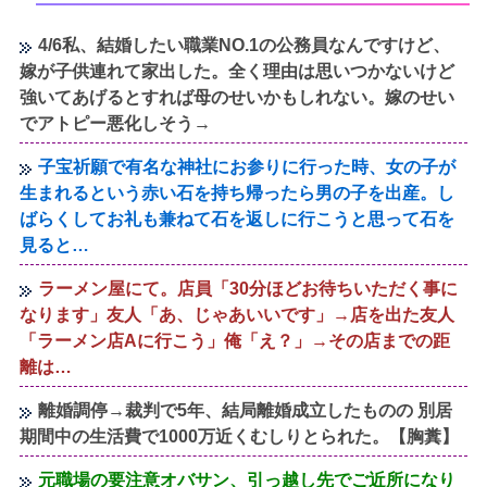
4/6私、結婚したい職業NO.1の公務員なんですけど、
嫁が子供連れて家出した。全く理由は思いつかないけど
強いてあげるとすれば母のせいかもしれない。嫁のせい
でアトピー悪化しそう→
子宝祈願で有名な神社にお参りに行った時、女の子が
生まれるという赤い石を持ち帰ったら男の子を出産。し
ばらくしてお礼も兼ねて石を返しに行こうと思って石を
見ると…
ラーメン屋にて。店員「30分ほどお待ちいただく事に
なります」友人「あ、じゃあいいです」→店を出た友人
「ラーメン店Aに行こう」俺「え？」→その店までの距
離は…
離婚調停→裁判で5年、結局離婚成立したものの 別居
期間中の生活費で1000万近くむしりとられた。【胸糞】
元職場の要注意オバサン、引っ越し先でご近所になり