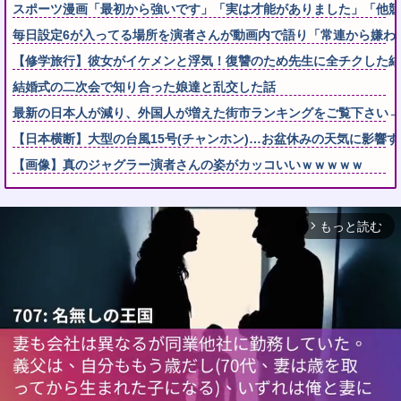
スポーツ漫画「最初から強いです」「実は才能がありました」「他競
毎日設定6が入ってる場所を演者さんが動画内で語り「常連から嫌わ
【修学旅行】彼女がイケメンと浮気！復讐のため先生に全チクした結
結婚式の二次会で知り合った娘達と乱交した話
最新の日本人が減り、外国人が増えた街市ランキングをご覧下さい→5
【日本横断】大型の台風15号(チャンホン)…お盆休みの天気に影響
【画像】真のジャグラー演者さんの姿がカッコいいｗｗｗｗｗ
もっと読む
arrow_forward_ios