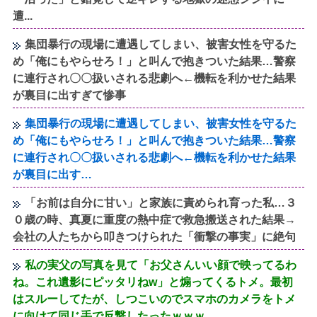
遭...
集団暴行の現場に遭遇してしまい、被害女性を守るた
め「俺にもやらせろ！」と叫んで抱きついた結果…警察
に連行され〇〇扱いされる悲劇へ←機転を利かせた結果
が裏目に出すぎて惨事
集団暴行の現場に遭遇してしまい、被害女性を守るた
め「俺にもやらせろ！」と叫んで抱きついた結果…警察
に連行され〇〇扱いされる悲劇へ←機転を利かせた結果
が裏目に出す…
「お前は自分に甘い」と家族に責められ育った私…３
０歳の時、真夏に重度の熱中症で救急搬送された結果→
会社の人たちから叩きつけられた「衝撃の事実」に絶句
私の実父の写真を見て「お父さんいい顔で映ってるわ
ね。これ遺影にピッタリねw」と煽ってくるトメ。最初
はスルーしてたが、しつこいのでスマホのカメラをトメ
に向けて同じ手で反撃したったｗｗｗ