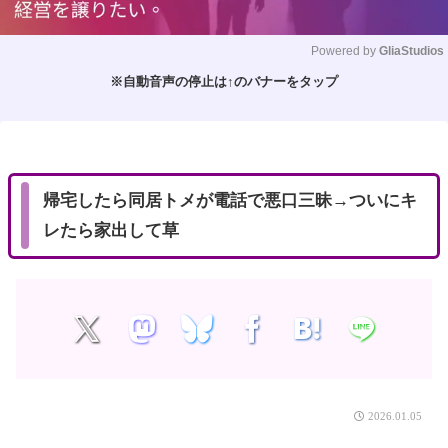
Powered by 
GliaStudios
※自動音声の停止は↑のバナーをタップ
M
u
t
e
帰宅したら同居トメが電話で悪口三昧→ついにキ
レたら家出して草
2026.01.05