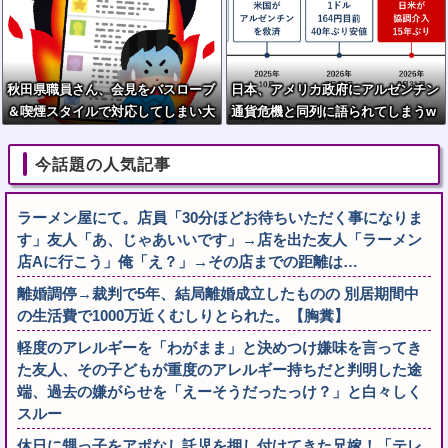
秋田県職員さん、会見をバスローブ
日本、アメリカ政府にアルゼンチン
＆喫煙スタイルで対応してしまい大
通貨危機と同列に語られてしまうw
炎上ｗ
wwwwwもうすでに158円に戻る
今話題の人気記事
ラーメン屋にて。店員「30分ほどお待ちいただく事になりま
す」友人「あ、じゃあいいです」→店を出た友人「ラーメン
店Aに行こう」俺「え？」→その店までの距離は…
離婚調停→裁判で5年、結局離婚成立したものの 別居期間中
の生活費で1000万近くむしりとられた。【胸糞】
軽度のアレルギーを「わがまま」と決めつけ嫌味を言ってき
た友人、その子どもが重度のアレルギー持ちだと判明した途
端、過去の嫌がらせを「えーそうだったっけ？」と白々しく
スルー
休日に甥っ子をアポなし託児を押し付けてきた兄嫁！「テレ