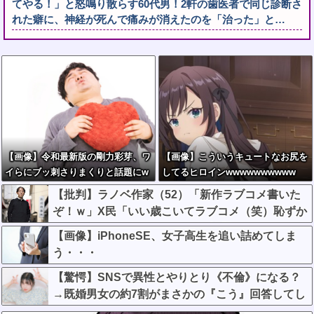
てやる！」と怒鳴り散らす60代男！2軒の歯医者で同じ診断さ
れた癖に、神経が死んで痛みが消えたのを「治った」と…
【画像】令和最新版の剛力彩芽、ワ
【画像】こういうキュートなお尻を
イらにブッ刺さりまくりと話題にw
してるヒロインwwwwwwwwww
w w w w w w w w w w w w
【批判】ラノベ作家（52）「新作ラブコメ書いた
ぞ！ｗ」X民「いい歳こいてラブコメ（笑）恥ずか
しくないの？」←やめたれｗと話題に
【画像】iPhoneSE、女子高生を追い詰めてしま
う・・・
【驚愕】SNSで異性とやりとり《不倫》になる？
→既婚男女の約7割がまさかの『こう』回答してし
まうw w w w w w w w