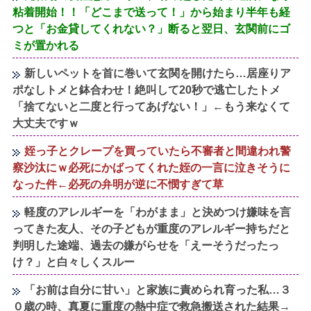
粘着開始！！「どこまで送って！」から始まり半年も経
つと「お金貸してくれない？」断ると翌日、玄関前にゴ
ミが置かれる
新しいペットを首に巻いて玄関を開けたら…居座りア
ポなしトメと鉢合わせ！絶叫して20秒で逃亡したトメ
「捨てないと二度と行ってあげない！」←もう来なくて
大丈夫ですｗ
姪っ子とクレープを買っていたら不審者と間違われ警
察沙汰にｗ必死にかばってくれた姪の一言に泣きそうに
なった件←必死の弁明が逆に不憫すぎて草
軽度のアレルギーを「わがまま」と決めつけ嫌味を言
ってきた友人、その子どもが重度のアレルギー持ちだと
判明した途端、過去の嫌がらせを「えーそうだったっ
け？」と白々しくスルー
「お前は自分に甘い」と家族に責められ育った私…３
０歳の時、真夏に重度の熱中症で救急搬送された結果→