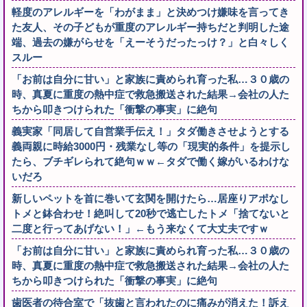
軽度のアレルギーを「わがまま」と決めつけ嫌味を言ってき
た友人、その子どもが重度のアレルギー持ちだと判明した途
端、過去の嫌がらせを「えーそうだったっけ？」と白々しく
スルー
「お前は自分に甘い」と家族に責められ育った私…３０歳の
時、真夏に重度の熱中症で救急搬送された結果→会社の人た
ちから叩きつけられた「衝撃の事実」に絶句
義実家「同居して自営業手伝え！」タダ働きさせようとする
義両親に時給3000円・残業なし等の「現実的条件」を提示し
たら、ブチギレられて絶句ｗｗ←タダで働く嫁がいるわけな
いだろ
新しいペットを首に巻いて玄関を開けたら…居座りアポなし
トメと鉢合わせ！絶叫して20秒で逃亡したトメ「捨てないと
二度と行ってあげない！」←もう来なくて大丈夫ですｗ
「お前は自分に甘い」と家族に責められ育った私…３０歳の
時、真夏に重度の熱中症で救急搬送された結果→会社の人た
ちから叩きつけられた「衝撃の事実」に絶句
歯医者の待合室で「抜歯と言われたのに痛みが消えた！訴え