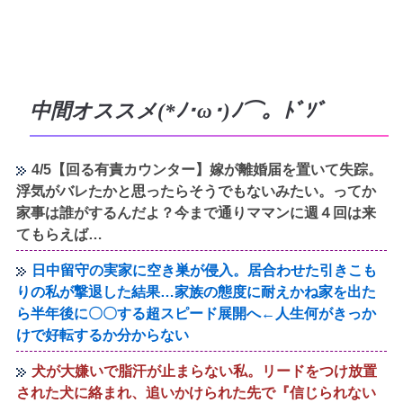
中間オススメ(*ﾉ･ω･)ﾉ⌒。ﾄﾞｿﾞ
4/5【回る有責カウンター】嫁が離婚届を置いて失踪。
浮気がバレたかと思ったらそうでもないみたい。ってか
家事は誰がするんだよ？今まで通りママンに週４回は来
てもらえば…
日中留守の実家に空き巣が侵入。居合わせた引きこも
りの私が撃退した結果…家族の態度に耐えかね家を出た
ら半年後に〇〇する超スピード展開へ←人生何がきっか
けで好転するか分からない
犬が大嫌いで脂汗が止まらない私。リードをつけ放置
された犬に絡まれ、追いかけられた先で『信じられない