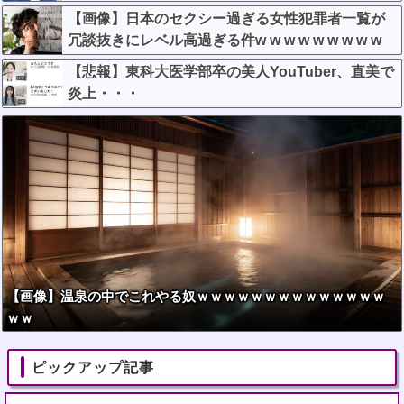
【画像】日本のセクシー過ぎる女性犯罪者一覧が
冗談抜きにレベル高過ぎる件w w w w w w w w w
【悲報】東科大医学部卒の美人YouTuber、直美で
炎上・・・
【画像】温泉の中でこれやる奴ｗｗｗｗｗｗｗｗｗｗｗｗｗｗ
ｗｗ
ピックアップ記事