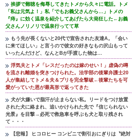
挨拶で難聴を侮辱してきたトメから久々に電話。トメ
「私は元気よ！」私「でもお義父さんから…」トメの
『痔』に効く温泉を紹介してあげたら大発狂した←お義
父さんノリノリで温泉行ってて草
もう先が長くないと20代で宣告された友達A。「会い
に来てほしい」と言うので彼女の好きなもの沢山もって
いったんだけど、なんとBが手渡した物は…
浮気夫とトメ「レスだったのは嫁のせい！」虚偽の噂
を流され離婚を突きつけられた。法学部の後輩弁護士20
人が集結してトメ＆夫＆プリを完全撃破←後輩たちを可
愛がっていた恩が最高形で返ってきた
犬が大嫌いで脂汗が止まらない私。リードをつけ放置
された犬に絡まれ、追いかけられた先で『信じられない
光景』を目撃→必死で救急車を呼ぶも犬と取り残され
て・・・
【悲報】 ヒコロヒー コンビニで割引おにぎりは〝絶対