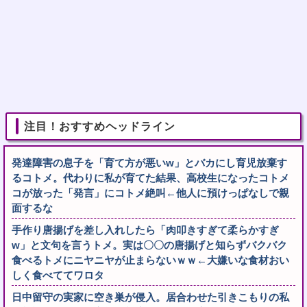
注目！おすすめヘッドライン
発達障害の息子を「育て方が悪いw」とバカにし育児放棄す
るコトメ。代わりに私が育てた結果、高校生になったコトメ
コが放った「発言」にコトメ絶叫←他人に預けっぱなしで親
面するな
手作り唐揚げを差し入れしたら「肉叩きすぎて柔らかすぎ
w」と文句を言うトメ。実は〇〇の唐揚げと知らずバクバク
食べるトメにニヤニヤが止まらないｗｗ←大嫌いな食材おい
しく食べててワロタ
日中留守の実家に空き巣が侵入。居合わせた引きこもりの私