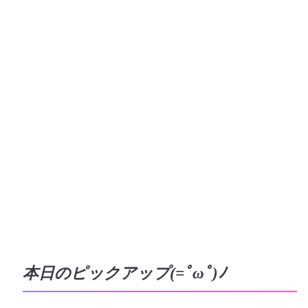
本日のピックアップ(=ﾟωﾟ)ﾉ