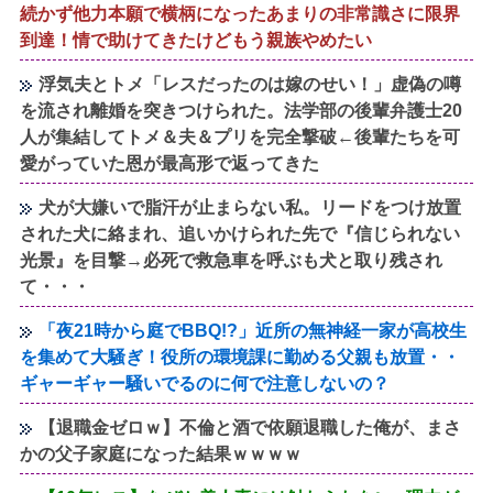
続かず他力本願で横柄になったあまりの非常識さに限界
到達！情で助けてきたけどもう親族やめたい
浮気夫とトメ「レスだったのは嫁のせい！」虚偽の噂
を流され離婚を突きつけられた。法学部の後輩弁護士20
人が集結してトメ＆夫＆プリを完全撃破←後輩たちを可
愛がっていた恩が最高形で返ってきた
犬が大嫌いで脂汗が止まらない私。リードをつけ放置
された犬に絡まれ、追いかけられた先で『信じられない
光景』を目撃→必死で救急車を呼ぶも犬と取り残され
て・・・
「夜21時から庭でBBQ!?」近所の無神経一家が高校生
を集めて大騒ぎ！役所の環境課に勤める父親も放置・・
ギャーギャー騒いでるのに何で注意しないの？
【退職金ゼロｗ】不倫と酒で依願退職した俺が、まさ
かの父子家庭になった結果ｗｗｗｗ