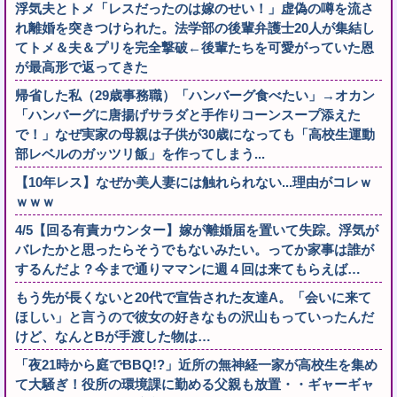
浮気夫とトメ「レスだったのは嫁のせい！」虚偽の噂を流さ
れ離婚を突きつけられた。法学部の後輩弁護士20人が集結し
てトメ＆夫＆プリを完全撃破←後輩たちを可愛がっていた恩
が最高形で返ってきた
帰省した私（29歳事務職）「ハンバーグ食べたい」→オカン
「ハンバーグに唐揚げサラダと手作りコーンスープ添えた
で！」なぜ実家の母親は子供が30歳になっても「高校生運動
部レベルのガッツリ飯」を作ってしまう...
【10年レス】なぜか美人妻には触れられない...理由がコレｗ
ｗｗｗ
4/5【回る有責カウンター】嫁が離婚届を置いて失踪。浮気が
バレたかと思ったらそうでもないみたい。ってか家事は誰が
するんだよ？今まで通りママンに週４回は来てもらえば…
もう先が長くないと20代で宣告された友達A。「会いに来て
ほしい」と言うので彼女の好きなもの沢山もっていったんだ
けど、なんとBが手渡した物は…
「夜21時から庭でBBQ!?」近所の無神経一家が高校生を集め
て大騒ぎ！役所の環境課に勤める父親も放置・・ギャーギャ