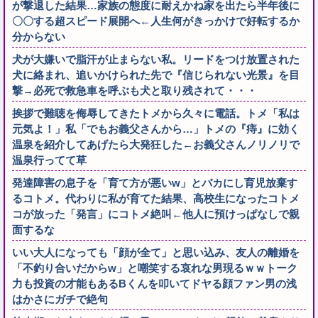
が撃退した結果…家族の態度に耐えかね家を出たら半年後に
〇〇する超スピード展開へ←人生何がきっかけで好転するか
分からない
犬が大嫌いで脂汗が止まらない私。リードをつけ放置された
犬に絡まれ、追いかけられた先で『信じられない光景』を目
撃→必死で救急車を呼ぶも犬と取り残されて・・・
挨拶で難聴を侮辱してきたトメから久々に電話。トメ「私は
元気よ！」私「でもお義父さんから…」トメの『痔』に効く
温泉を紹介してあげたら大発狂した←お義父さんノリノリで
温泉行ってて草
発達障害の息子を「育て方が悪いw」とバカにし育児放棄す
るコトメ。代わりに私が育てた結果、高校生になったコトメ
コが放った「発言」にコトメ絶叫←他人に預けっぱなしで親
面するな
いい大人になっても「顔が全て」と思い込み、友人の離婚を
「不釣り合いだからw」と嘲笑する哀れな男現るｗｗトーク
力も投資の才能もあるBくんを叩いてドヤる顔ファン男の浅
はかさにガチで絶句