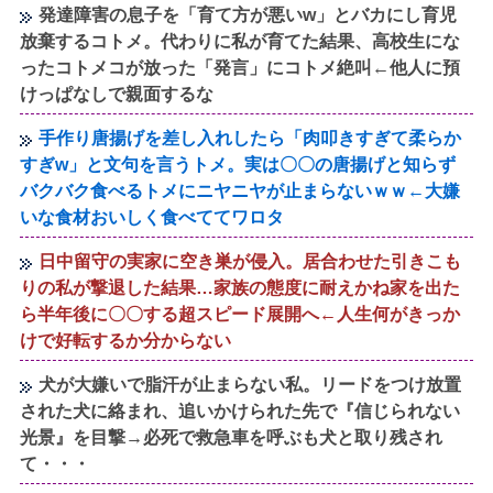
発達障害の息子を「育て方が悪いw」とバカにし育児
放棄するコトメ。代わりに私が育てた結果、高校生にな
ったコトメコが放った「発言」にコトメ絶叫←他人に預
けっぱなしで親面するな
手作り唐揚げを差し入れしたら「肉叩きすぎて柔らか
すぎw」と文句を言うトメ。実は〇〇の唐揚げと知らず
バクバク食べるトメにニヤニヤが止まらないｗｗ←大嫌
いな食材おいしく食べててワロタ
日中留守の実家に空き巣が侵入。居合わせた引きこも
りの私が撃退した結果…家族の態度に耐えかね家を出た
ら半年後に〇〇する超スピード展開へ←人生何がきっか
けで好転するか分からない
犬が大嫌いで脂汗が止まらない私。リードをつけ放置
された犬に絡まれ、追いかけられた先で『信じられない
光景』を目撃→必死で救急車を呼ぶも犬と取り残され
て・・・