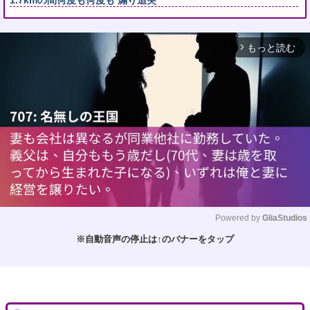
もっと読む
arrow_forward_ios
Powered by 
GliaStudios
※自動音声の停止は↑のバナーをタップ
M
u
t
e