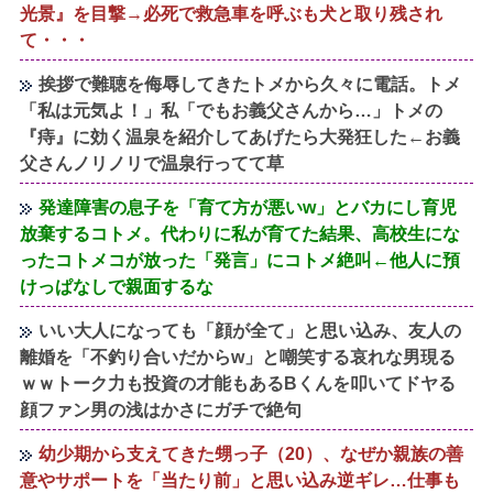
光景』を目撃→必死で救急車を呼ぶも犬と取り残され
て・・・
挨拶で難聴を侮辱してきたトメから久々に電話。トメ
「私は元気よ！」私「でもお義父さんから…」トメの
『痔』に効く温泉を紹介してあげたら大発狂した←お義
父さんノリノリで温泉行ってて草
発達障害の息子を「育て方が悪いw」とバカにし育児
放棄するコトメ。代わりに私が育てた結果、高校生にな
ったコトメコが放った「発言」にコトメ絶叫←他人に預
けっぱなしで親面するな
いい大人になっても「顔が全て」と思い込み、友人の
離婚を「不釣り合いだからw」と嘲笑する哀れな男現る
ｗｗトーク力も投資の才能もあるBくんを叩いてドヤる
顔ファン男の浅はかさにガチで絶句
幼少期から支えてきた甥っ子（20）、なぜか親族の善
意やサポートを「当たり前」と思い込み逆ギレ…仕事も