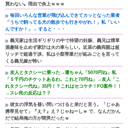
買わない〟理由で炎上ｗｗｗ
毎回いろんな営業が飛び込んできてカッとなった業者
「うちで飼ってる犬の散歩でも行きやがれ！」私「いい
んですか！」→ すると・・・
義兄家は生活ギリギリの中で待望の妊娠、義兄は煙草
酒趣味を止めず家計は火の車らしい。近居の義両親は超
リッチで超過干渉。私は小梨専業だが妬みごとを言って
くる義兄嫁が怖い
友人とタクシーに乗った→運ちゃん「5070円ね」私
「５千円のチケットあるわ。これと70円ね」→友人「こ
れタクシー代ね」35円！？これはセコケチ！FO案件！！
→スレ民の反応は？？
彼女の浮気を疑い問いつけると弟だと言う。「じゃあ
携帯見せて」『え？』え？じゃねーしｗ で、なんだかん
だで結局俺の方が間男だったｗ