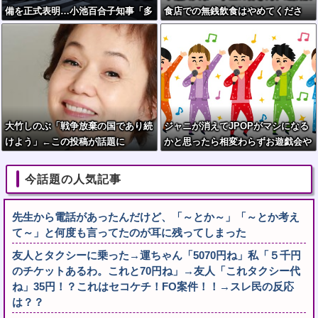
備を正式表明…小池百合子知事「多
食店での無銭飲食はやめてくださ
くの方が滞在、施設整備の効果高
い」
い」
大竹しのぶ「戦争放棄の国であり続
ジャニが消えてJPOPがマシになる
けよう」←この投稿が話題に
かと思ったら相変わらずお遊戯会や
ってて笑う
今話題の人気記事
先生から電話があったんだけど、「～とか～」「～とか考え
て～」と何度も言ってたのが耳に残ってしまった
友人とタクシーに乗った→運ちゃん「5070円ね」私「５千円
のチケットあるわ。これと70円ね」→友人「これタクシー代
ね」35円！？これはセコケチ！FO案件！！→スレ民の反応
は？？