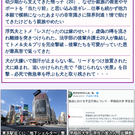
幼少期から支えてきた甥っ子（20）、なぜか親族の善意やサ
ポートを「当たり前」と思い込み逆ギレ…仕事も続かず他力
本願で横柄になったあまりの非常識さに限界到達！情で助け
てきたけどもう親族やめたい
浮気夫とトメ「レスだったのは嫁のせい！」虚偽の噂を流さ
れ離婚を突きつけられた。法学部の後輩弁護士20人が集結し
てトメ＆夫＆プリを完全撃破←後輩たちを可愛がっていた恩
が最高形で返ってきた
犬が大嫌いで脂汗が止まらない私。リードをつけ放置された
犬に絡まれ、追いかけられた先で『信じられない光景』を目
撃→必死で救急車を呼ぶも犬と取り残されて・・・
東京駅近くに「地下シェルター」整
早稲田大学「学生の皆さん、近隣飲