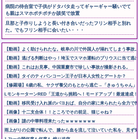
病院の待合室で子供がドタバタ走ってギャーギャー騒いでて
も親はスマホポチポチか談笑で放置
旦那と子作りしようと長い付き合いだったフリン相手と別れ
た。でもフリン相手に会いたい・・・
【動画】よく助けられたな。岐阜の川で外国人が溺れてしまう事故。
【動画】逃げる判断はやっ！埼玉でスマホ運転のプリウスに当て逃げ
【動画】これはお見事。中国重慶市で珍しい事故が撮影される。
【動画】タイのティパンコーン王子が日本人女性とデートか？
【修羅場】6歳の私、ヤクザ養父のもとから逃亡→「きゅうちゃん」
LモンキーターンRED「王道から挑戦へ！モードアップ！最速達成
【動画】移民受け入れ派のパヨおば、自分の家に来られたら全力で
【画像】十二支合体！！ところでその前足、猫じゃね？
【画像】謎の中華料理来たったｗｗｗｗｗｗｗ
雨上がりの公園で転んで、膝から血を流して泣いていた私を、見ず知
1.7kmの間何度も何度も 煽り追突