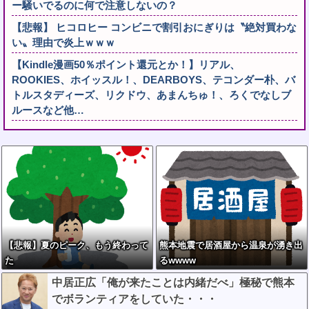
ー騒いでるのに何で注意しないの？
【悲報】 ヒコロヒー コンビニで割引おにぎりは〝絶対買わな
い〟理由で炎上ｗｗｗ
【Kindle漫画50％ポイント還元とか！】リアル、
ROOKIES、ホイッスル！、DEARBOYS、テコンダー朴、バ
トルスタディーズ、リクドウ、あまんちゅ！、ろくでなしブ
ルースなど他…
【悲報】夏のピーク、もう終わって
熊本地震で居酒屋から温泉が湧き出
た
るwwww
中居正広「俺が来たことは内緒だべ」極秘で熊本
でボランティアをしていた・・・