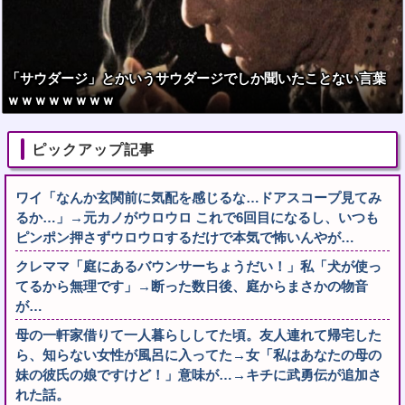
「サウダージ」とかいうサウダージでしか聞いたことない言葉
ｗｗｗｗｗｗｗｗ
ピックアップ記事
ワイ「なんか玄関前に気配を感じるな…ドアスコープ見てみ
るか…」→元カノがウロウロ これで6回目になるし、いつも
ピンポン押さずウロウロするだけで本気で怖いんやが…
クレママ「庭にあるバウンサーちょうだい！」私「犬が使っ
てるから無理です」→断った数日後、庭からまさかの物音
が…
母の一軒家借りて一人暮らししてた頃。友人連れて帰宅した
ら、知らない女性が風呂に入ってた→女「私はあなたの母の
妹の彼氏の娘ですけど！」意味が…→キチに武勇伝が追加さ
れた話。