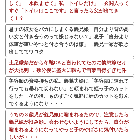
して」「水飲ませて」私「トイレだけ」→玄関入って
すぐ「トイレはここです」と言ったら父が出てき
て！？
息子の彼女をバカにしまくる義兄娘「自分より背の高
い女と付き合うのって嫌じゃない？」息子「自分より
体重が重いやつと付き合うのは嫌」→義兄一家が吹き
出しててワロタ
土足厳禁だから冬靴OKと言われてたのに義弟嫁だけ
が大批判 → 数分後に盛大に転んで自業自得すぎた件
美容師の資格持ちの私。義弟夫婦に「美容院に連れて
行っても暴れて切れない」と頼まれて姪っ子のカット
をした→その後、ものすごく気軽に姪のカットを頼ん
でくるようになり・・・
うちの３歳児が義兄娘に噛まれるたので、注意したら
義兄嫁が恨み顔。会わせないようにしてたら、自分が
噛まれるようになってやっと子のやばさに気付いたら
しいが・・・