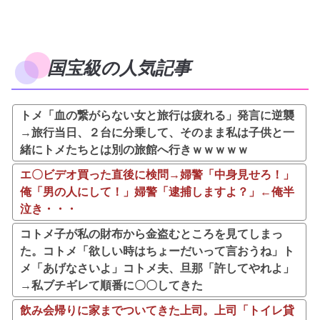
国宝級の人気記事
トメ「血の繋がらない女と旅行は疲れる」発言に逆襲
→旅行当日、２台に分乗して、そのまま私は子供と一
緒にトメたちとは別の旅館へ行きｗｗｗｗｗ
エ〇ビデオ買った直後に検問→婦警「中身見せろ！」
俺「男の人にして！」婦警「逮捕しますよ？」←俺半
泣き・・・
コトメ子が私の財布から金盗むところを見てしまっ
た。コトメ「欲しい時はちょーだいって言おうね」ト
メ「あげなさいよ」コトメ夫、旦那「許してやれよ」
→私ブチギレて順番に〇〇してきた
飲み会帰りに家までついてきた上司。上司「トイレ貸