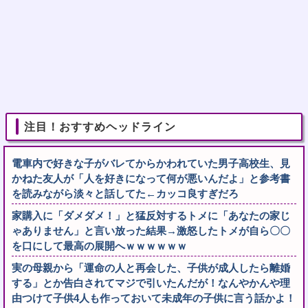
注目！おすすめヘッドライン
電車内で好きな子がバレてからかわれていた男子高校生、見
かねた友人が「人を好きになって何が悪いんだよ」と参考書
を読みながら淡々と話してた←カッコ良すぎだろ
家購入に「ダメダメ！」と猛反対するトメに「あなたの家じ
ゃありません」と言い放った結果→激怒したトメが自ら〇〇
を口にして最高の展開へｗｗｗｗｗｗ
実の母親から「運命の人と再会した、子供が成人したら離婚
する」とか告白されてマジで引いたんだが！なんやかんや理
由つけて子供4人も作っておいて未成年の子供に言う話かよ！