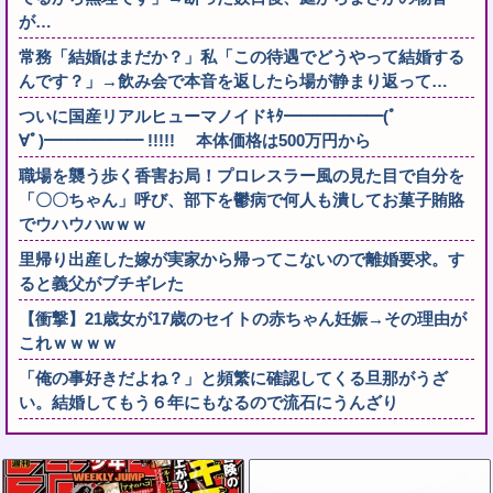
が…
常務「結婚はまだか？」私「この待遇でどうやって結婚する
んです？」→飲み会で本音を返したら場が静まり返って…
ついに国産リアルヒューマノイドｷﾀ━━━━━━(ﾟ
∀ﾟ)━━━━━━ !!!!! 本体価格は500万円から
職場を襲う歩く香害お局！プロレスラー風の見た目で自分を
「〇〇ちゃん」呼び、部下を鬱病で何人も潰してお菓子賄賂
でウハウハwｗｗ
里帰り出産した嫁が実家から帰ってこないので離婚要求。す
ると義父がブチギレた
【衝撃】21歳女が17歳のセイトの赤ちゃん妊娠→その理由が
これｗｗｗｗ
「俺の事好きだよね？」と頻繁に確認してくる旦那がうざ
い。結婚してもう６年にもなるので流石にうんざり