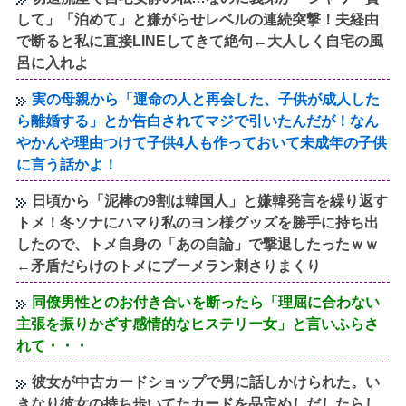
して」「泊めて」と嫌がらせレベルの連続突撃！夫経由
で断ると私に直接LINEしてきて絶句←大人しく自宅の風
呂に入れよ
実の母親から「運命の人と再会した、子供が成人した
ら離婚する」とか告白されてマジで引いたんだが！なん
やかんや理由つけて子供4人も作っておいて未成年の子供
に言う話かよ！
日頃から「泥棒の9割は韓国人」と嫌韓発言を繰り返す
トメ！冬ソナにハマり私のヨン様グッズを勝手に持ち出
したので、トメ自身の「あの自論」で撃退したったｗｗ
←矛盾だらけのトメにブーメラン刺さりまくり
同僚男性とのお付き合いを断ったら「理屈に合わない
主張を振りかざす感情的なヒステリー女」と言いふらさ
れて・・・
彼女が中古カードショップで男に話しかけられた。い
きなり彼女の持ち歩いてたカードを品定めしだしたらし