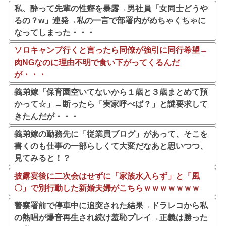
私、酔って先輩の性癖を暴露→男社員「女同士どうや
るの？w」連発→私の一言で部署内がめちゃくちゃに
なってしまった・・・
ソロキャンプ行くと言ったら同僚が強引に同行希望→
肉NGなのに理由不明で食い下がってくるんだ
が・・・
義弟嫁「保育園空いてないから１歳と３歳まとめて預
かって☆」→断ったら「実家呼べば？」と謎要求して
きたんだが・・・
義弟嫁の勤務先に「従業員ブログ」があって、そこを
書くのも仕事の一部らしくて大変だなあと思いつつ、
見てみると！？
披露宴後に二次会はせずに「家族水入らず」と「風
〇」で別行動した新婚夫婦がこちらｗｗｗｗｗｗｗ
警察署前で停車中に追突された結果→ドラレコから私
の熱唱が爆音再生され続け羞恥プレイ→正義は勝った