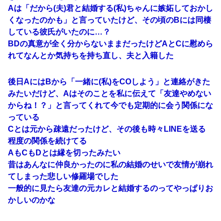
Aは「だから(夫)君と結婚する(私)ちゃんに嫉妬しておかし
くなったのかも」と言っていたけど、その頃のBには同棲
している彼氏がいたのに…？
BDの真意が全く分からないままだったけどAとCに慰めら
れてなんとか気持ちを持ち直し、夫と入籍した
後日AにはBから「一緒に(私)をCOしよう」と連絡がきた
みたいだけど、Aはそのことを私に伝えて「友達やめない
からね！？」と言ってくれて今でも定期的に会う関係にな
っている
Cとは元から疎遠だったけど、その後も時々LINEを送る
程度の関係を続けてる
AもCもDとは縁を切ったみたい
昔はあんなに仲良かったのに私の結婚のせいで友情が崩れ
てしまった悲しい修羅場でした
一般的に見たら友達の元カレと結婚するのってやっぱりお
かしいのかな