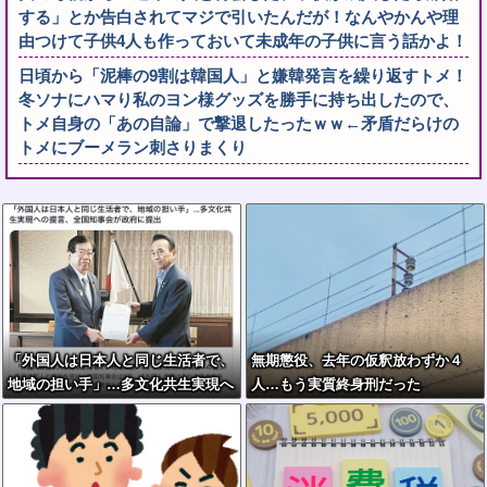
する」とか告白されてマジで引いたんだが！なんやかんや理
由つけて子供4人も作っておいて未成年の子供に言う話かよ！
日頃から「泥棒の9割は韓国人」と嫌韓発言を繰り返すトメ！
冬ソナにハマり私のヨン様グッズを勝手に持ち出したので、
トメ自身の「あの自論」で撃退したったｗｗ←矛盾だらけの
トメにブーメラン刺さりまくり
「外国人は日本人と同じ生活者で、
無期懲役、去年の仮釈放わずか４
地域の担い手」…多文化共生実現へ
人…もう実質終身刑だった
の提言、全国知事会が政府に提出