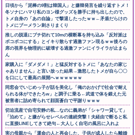
日頃から「泥棒の9割は韓国人」と嫌韓発言を繰り返すトメ！
冬ソナにハマり私のヨン様グッズを勝手に持ち出したので、
トメ自身の「あの自論」で撃退したったｗｗ←矛盾だらけの
トメにブーメラン刺さりまくり
推しの脱退にブチ切れて10mの横断幕を持ち込み「反対派は
ボコボコにする」とイキり散らす過激ファン現るｗｗ後ろの
席の視界を物理的に破壊する過激ファンにイライラが止まら
ん
家購入に「ダメダメ！」と猛反対するトメに「あなたの家じ
ゃありません」と言い放った結果→激怒したトメが自ら〇〇
を口にして最高の展開へｗｗｗｗｗｗ
同窓会でいじめっ子が話を美化し「俺のおかげで社会で耐え
られる体ができたろw」と調子に乗る←武道で体を鍛えた元
被害者に詰め寄られて顔面蒼白で平謝りｗｗｗ
切迫流産で自宅安静の私…なのに義弟が「シャワー貸して」
「泊めて」と嫌がらせレベルの連続突撃！夫経由で断ると私
に直接LINEしてきて絶句←大人しく自宅の風呂に入れよ
実の母親から「運命の人と再会した、子供が成人したら離婚