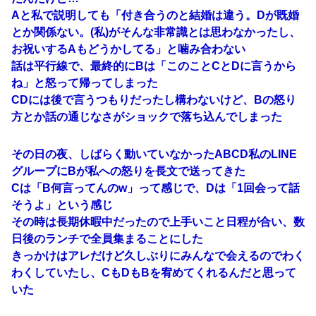
Aと私で説明しても「付き合うのと結婚は違う。Dが既婚
とか関係ない。(私)がそんな非常識とは思わなかったし、
お祝いするAもどうかしてる」と噛み合わない
話は平行線で、最終的にBは「このことCとDに言うから
ね」と怒って帰ってしまった
CDには後で言うつもりだったし構わないけど、Bの怒り
方とか話の通じなさがショックで落ち込んでしまった
その日の夜、しばらく動いていなかったABCD私のLINE
グループにBが私への怒りを長文で送ってきた
Cは「B何言ってんのw」って感じで、Dは「1回会って話
そうよ」という感じ
その時は長期休暇中だったので上手いこと日程が合い、数
日後のランチで全員集まることにした
きっかけはアレだけど久しぶりにみんなで会えるのでわく
わくしていたし、CもDもBを宥めてくれるんだと思って
いた