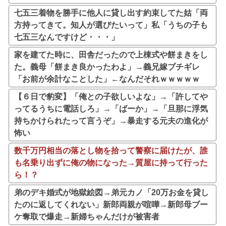
七五三着物を勝手に他人に貸し出す約束してた姑「両
方持ってきて。知人が選びたいって」私「うちの子も
七五三なんですけど・・・」
家を建てた時に、田舎だったので上棟式や餅まきをし
た。義母「餅まき良かったわよ」→義兄嫁ブチギレ
「お前が余計なことした」←なんだそれｗｗｗｗｗ
【６日で豹変】「俺との子欲しいよな」→「許してや
ってるうちに電話しろ」→「ばーか」→「旦那に浮気
持ちかけられたって言うぞ」→暴走する元夫の進化が
怖い
数千万円相当の落とし物を拾って警察に届けたが、誰
も名乗り出ずに俺の物になった→質屋に持って行った
ら！？
弟のデキ婚式が地獄絵図→弟元カノ「20万お金を貸し
たのに返してくれない」新郎両親が喧嘩→新郎母ブー
ケ奪取で爆走→新婦ちゃんだけが被害者