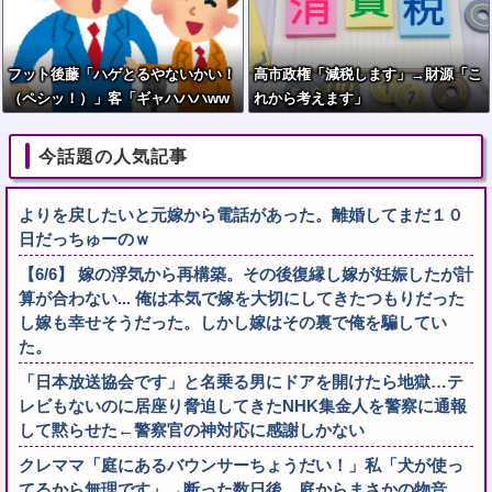
フット後藤「ハゲとるやないかい！
高市政権「減税します」→財源「こ
（ペシッ！）」客「ギャハハハww
れから考えます」
wwww」←何が面白いの？
今話題の人気記事
よりを戻したいと元嫁から電話があった。離婚してまだ１０
日だっちゅーのｗ
【6/6】 嫁の浮気から再構築。その後復縁し嫁が妊娠したが計
算が合わない... 俺は本気で嫁を大切にしてきたつもりだった
し嫁も幸せそうだった。しかし嫁はその裏で俺を騙してい
た。
「日本放送協会です」と名乗る男にドアを開けたら地獄…テ
レビもないのに居座り脅迫してきたNHK集金人を警察に通報
して黙らせた←警察官の神対応に感謝しかない
クレママ「庭にあるバウンサーちょうだい！」私「犬が使っ
てるから無理です」→断った数日後、庭からまさかの物音