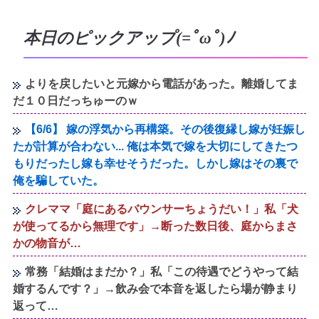
本日のピックアップ(=ﾟωﾟ)ﾉ
よりを戻したいと元嫁から電話があった。離婚してま
だ１０日だっちゅーのｗ
【6/6】 嫁の浮気から再構築。その後復縁し嫁が妊娠し
たが計算が合わない... 俺は本気で嫁を大切にしてきたつ
もりだったし嫁も幸せそうだった。しかし嫁はその裏で
俺を騙していた。
クレママ「庭にあるバウンサーちょうだい！」私「犬
が使ってるから無理です」→断った数日後、庭からまさ
かの物音が…
常務「結婚はまだか？」私「この待遇でどうやって結
婚するんです？」→飲み会で本音を返したら場が静まり
返って…