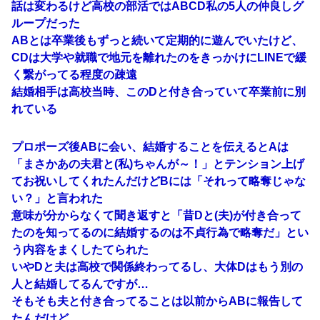
話は変わるけど高校の部活ではABCD私の5人の仲良しグ
ループだった
ABとは卒業後もずっと続いて定期的に遊んでいたけど、
CDは大学や就職で地元を離れたのをきっかけにLINEで緩
く繋がってる程度の疎遠
結婚相手は高校当時、このDと付き合っていて卒業前に別
れている
プロポーズ後ABに会い、結婚することを伝えるとAは
「まさかあの夫君と(私)ちゃんが～！」とテンション上げ
てお祝いしてくれたんだけどBには「それって略奪じゃな
い？」と言われた
意味が分からなくて聞き返すと「昔Dと(夫)が付き合って
たのを知ってるのに結婚するのは不貞行為で略奪だ」とい
う内容をまくしたてられた
いやDと夫は高校で関係終わってるし、大体Dはもう別の
人と結婚してるんですが…
そもそも夫と付き合ってることは以前からABに報告して
たんだけど…