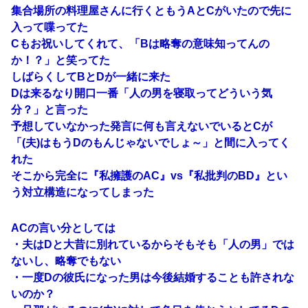
集合場所の料理屋さんに行くともうAとCがいたので先に
入って喋ってた
Cもお祝いしてくれて、「Bは略奪の意味知ってんの
か！？」と笑ってた
しばらくしてBとDが一緒に来た
Dは来るなり開口一番「人の男を寝取ってどういう気
分？」と言った
予想していなかった発言に何も言えないでいるとCが
「(夫)はもうDのもんじゃないでしょ～」と間に入ってく
れた
そこから完全に『私擁護のAC』vs『私批判のBD』とい
う対立構造になってしまった
ACの言い分としては
・夫はDと大昔に別れているからそもそも「人の男」では
ないし、略奪でもない
・一度Dの彼氏になった男は今後結婚することも許されな
いのか？