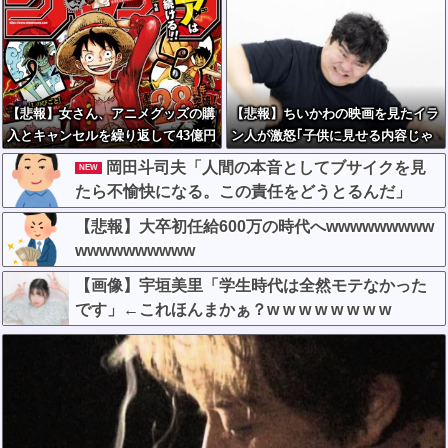
【悲報】女さん、アニメグッズの購
【悲報】ちいかわの映画を見たイラ
入とキャンセルを繰り返して43億円
ン人が激怒｢子供に見せる内容じゃ
の被害を与える
ない｡悪影響は計り知れない｣←これ
岡田斗司夫「人間の本音としてブサイクを見
NEW
w w w w w w w w w
たら不愉快になる。この責任をどうとるんだ」
【悲報】大卒初任給600万の時代へwwwwwwwww
wwwwwwwwww
【画像】宇垣美里「学生時代は全然モテなかった
です」←これほんまかぁ？w w w w w w w w