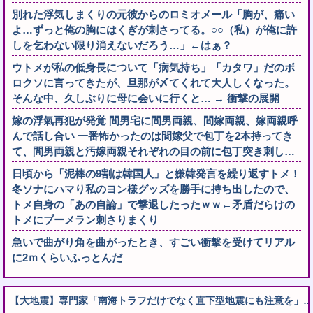
別れた浮気しまくりの元彼からのロミオメール「胸が、痛い
よ…ずっと俺の胸にはくぎが刺さってる。○○（私）が俺に許
しを乞わない限り消えないだろう…」←はぁ？
ウトメが私の低身長について「病気持ち」「カタワ」だのボ
ロクソに言ってきたが、旦那が〆てくれて大人しくなった。
そんな中、久しぶりに母に会いに行くと… → 衝撃の展開
嫁の浮氣再犯が発覚 間男宅に間男両親、間嫁両親、嫁両親呼
んで話し合い 一番怖かったのは間嫁父で包丁を2本持ってき
て、間男両親と汚嫁両親それぞれの目の前に包丁突き刺し…
日頃から「泥棒の9割は韓国人」と嫌韓発言を繰り返すトメ！
冬ソナにハマり私のヨン様グッズを勝手に持ち出したので、
トメ自身の「あの自論」で撃退したったｗｗ←矛盾だらけの
トメにブーメラン刺さりまくり
急いで曲がり角を曲がったとき、すごい衝撃を受けてリアル
に2ｍくらいふっとんだ
【大地震】専門家「南海トラフだけでなく直下型地震にも注意を」…