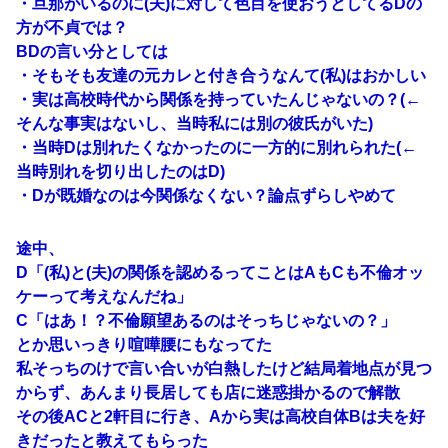
・旦那がいるのに(夫)に対して色目を使おうとしてるDの
方が不貞では？
BDの言い分としては
・そもそも友達の元カレと付き合うなんて(私)はおかしい
・実は高校時代から関係を持っていたんじゃないの？(←
そんな事実はないし、当時私には別の彼氏がいた)
・当時Dは別れたくなかったのに一方的に別れられた(←
当時別れを切り出したのはD)
・Dが既婚なのは今関係なくない？論点ずらしやめて
途中、
D「(私)と(夫)の関係を認めるってことはAもCも不倫オッ
ケーって考えなんだね」
C「はあ！？不倫願望あるのはそっちじゃないの？」
とか思いっきり喧嘩腰にもなってた
私そっちのけで言い合いが白熱したけど結局着地点が見つ
からず、あんまり長居しても店に迷惑掛かるので解散
その後ACと2軒目に行き、Aから実は高校自体Bは夫を好
きだったと教えてもらった