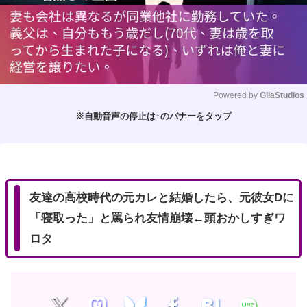
Powered by 
GliaStudios
※自動音声の停止は↑のバナーをタップ
M
u
t
e
友達の高校時代の元カレと結婚したら、元彼女Dに
「寝取った」と罵られ友情崩壊←頭おかしすぎワ
ロタ