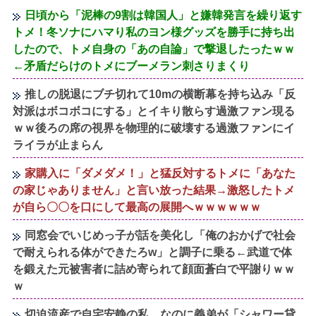
日頃から「泥棒の9割は韓国人」と嫌韓発言を繰り返す
トメ！冬ソナにハマり私のヨン様グッズを勝手に持ち出
したので、トメ自身の「あの自論」で撃退したったｗｗ
←矛盾だらけのトメにブーメラン刺さりまくり
推しの脱退にブチ切れて10mの横断幕を持ち込み「反
対派はボコボコにする」とイキり散らす過激ファン現る
ｗｗ後ろの席の視界を物理的に破壊する過激ファンにイ
ライラが止まらん
家購入に「ダメダメ！」と猛反対するトメに「あなた
の家じゃありません」と言い放った結果→激怒したトメ
が自ら〇〇を口にして最高の展開へｗｗｗｗｗｗ
同窓会でいじめっ子が話を美化し「俺のおかげで社会
で耐えられる体ができたろw」と調子に乗る←武道で体
を鍛えた元被害者に詰め寄られて顔面蒼白で平謝りｗｗ
ｗ
切迫流産で自宅安静の私…なのに義弟が「シャワー貸