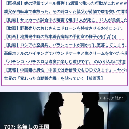
【既視感】嫁の浮気でメール爆弾！2度目で取った行動がこれｗｗｗ 
親父が自転車で事故った。その時コケた親父が荷物で腹を突いて胃袋
【動画】サッカーの試合中の落雷で選手1人が死亡、12人が負傷した
【動画】野菜売りのおじさんにドローンを特攻させるおそロシア。
【動画】地震発生時の熊本総合病院の手術室の様子が(((ﾟДﾟ)))
【動画】ロシアの空挺兵、パラシュートが開かずに墜落してしまう。
高級ホテルのバイキングでパウンドケーキと生クリームを食べたら異
「パチンコ・パチスロは適度に楽しむ遊びです。 のめり込みに注意
【悲報】中国籍の男性「中国では赤信号でも〇〇できます」←ヤバす
世界の「変わった自動販売機」を貼っていく【珍百景】
もっと読む
arrow_forward_ios