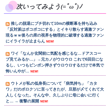
次いってみよう(=ﾟωﾟ)ﾉ
推しの脱退にブチ切れて10mの横断幕を持ち込み
「反対派はボコボコにする」とイキり散らす過激ファン
現るｗｗ後ろの席の視界を物理的に破壊する過激ファン
にイライラが止まらん
NEW!
ワイ「なんか玄関前に気配を感じるな…ドアスコー
プ見てみるか…」→元カノがウロウロ これで6回目にな
るし、いつもピンポン押さずウロウロするだけで本気で
怖いんやが…
NEW!
ウトメが私の低身長について「病気持ち」「カタ
ワ」だのボロクソに言ってきたが、旦那が〆てくれて大
人しくなった。そんな中、久しぶりに母に会いに行く
と… → 衝撃の展開
NEW!