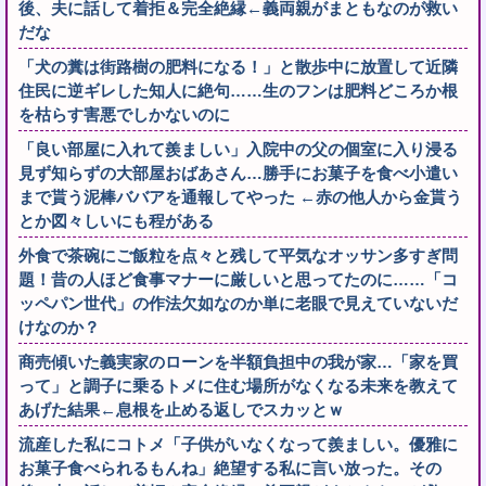
後、夫に話して着拒＆完全絶縁←義両親がまともなのが救い
だな
「犬の糞は街路樹の肥料になる！」と散歩中に放置して近隣
住民に逆ギレした知人に絶句……生のフンは肥料どころか根
を枯らす害悪でしかないのに
「良い部屋に入れて羨ましい」入院中の父の個室に入り浸る
見ず知らずの大部屋おばあさん…勝手にお菓子を食べ小遣い
まで貰う泥棒ババアを通報してやった ←赤の他人から金貰う
とか図々しいにも程がある
外食で茶碗にご飯粒を点々と残して平気なオッサン多すぎ問
題！昔の人ほど食事マナーに厳しいと思ってたのに……「コ
ッペパン世代」の作法欠如なのか単に老眼で見えていないだ
けなのか？
商売傾いた義実家のローンを半額負担中の我が家…「家を買
って」と調子に乗るトメに住む場所がなくなる未来を教えて
あげた結果←息根を止める返しでスカッとｗ
流産した私にコトメ「子供がいなくなって羨ましい。優雅に
お菓子食べられるもんね」絶望する私に言い放った。その