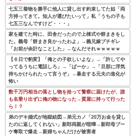
七五三着物を勝手に他人に貸し出す約束してた姑「両
方持ってきて。知人が選びたいって」私「うちの子も
七五三なんですけど・・・」
家を建てた時に、田舎だったので上棟式や餅まきをし
た。義母「餅まき良かったわよ」→義兄嫁ブチギレ
「お前が余計なことした」←なんだそれｗｗｗｗｗ
【６日で豹変】「俺との子欲しいよな」→「許してや
ってるうちに電話しろ」→「ばーか」→「旦那に浮気
持ちかけられたって言うぞ」→暴走する元夫の進化が
怖い
数千万円相当の落とし物を拾って警察に届けたが、誰
も名乗り出ずに俺の物になった→質屋に持って行った
ら！？
弟のデキ婚式が地獄絵図→弟元カノ「20万お金を貸し
たのに返してくれない」新郎両親が喧嘩→新郎母ブー
ケ奪取で爆走→新婦ちゃんだけが被害者