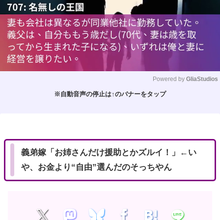
Powered by 
GliaStudios
※自動音声の停止は↑のバナーをタップ
M
u
t
e
義弟嫁「お姉さんだけ援助とかズルイ！」←い
や、お金より“自由”選んだのそっちやん