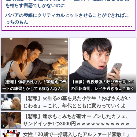
を枯らす害悪でしかないのに
ババアの琴線にクリティカルヒットさせることができればこ
っちのもん
【悲報】強者男性さん「30超えてデ
【画像】現役最強の呼び声が高いこ
ートの練習とかしてる奴なんなん
の回転寿司、レベチ過ぎる→ご覧く
だ？普通は10代の子供がいるぞ」
ださいw w w w w w w
【悲報】火垂るの墓を見た小学生「おばさんがい
じわる」←これ、年代とともに変わっていくよ
な…
【悲報】速水もこみちが新オープンしたカフェ、
サンドイッチ1つ3000円ｗｗｗｗｗｗｗｗｗｗｗ
ｗｗ
女性「20歳で一括購入したアルファード素敵！」