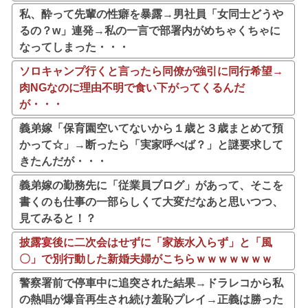
私、酔って先輩の性癖を暴露→男社員「女同士どうや
るの？w」連発→私の一言で部署内がめちゃくちゃに
なってしまった・・・
ソロキャンプ行くと言ったら同僚が強引に同行希望→
肉NGなのに理由不明で食い下がってくるんだ
が・・・
義弟嫁「保育園空いてないから１歳と３歳まとめて預
かって☆」→断ったら「実家呼べば？」と謎要求して
きたんだが・・・
義弟嫁の勤務先に「従業員ブログ」があって、そこを
書くのも仕事の一部らしくて大変だなあと思いつつ、
見てみると！？
披露宴後に二次会はせずに「家族水入らず」と「風
〇」で別行動した新婚夫婦がこちらｗｗｗｗｗｗｗ
警察署前で停車中に追突された結果→ドラレコから私
の熱唱が爆音再生され続け羞恥プレイ→正義は勝った