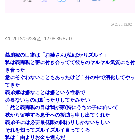
2025.12.02
44:
2019/06/28(金) 12:08:35.87 0
義弟嫁の口癖は「お姉さん(私)ばかりズルイ」
私は義両親と密に付き合ってて彼らのヤルヤル気質にも付
き合った
意にそぐわないこともあったけど自分の中で消化してやっ
てきた
義弟嫁は嫌なことは嫌という性格で
必要ないものは断ったりしてたみたい
自然と義両親の目は我が家(特にうちの子)に向いて
秋から留学する息子への援助も申し出てくれた
義弟子には必要最低限の関わりしかないらしい
それを知ってズルイズルイ言ってくる
私は自由よりお金を選んだ