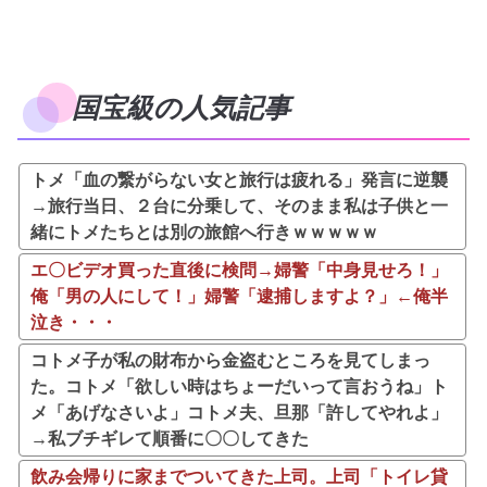
国宝級の人気記事
トメ「血の繋がらない女と旅行は疲れる」発言に逆襲
→旅行当日、２台に分乗して、そのまま私は子供と一
緒にトメたちとは別の旅館へ行きｗｗｗｗｗ
エ〇ビデオ買った直後に検問→婦警「中身見せろ！」
俺「男の人にして！」婦警「逮捕しますよ？」←俺半
泣き・・・
コトメ子が私の財布から金盗むところを見てしまっ
た。コトメ「欲しい時はちょーだいって言おうね」ト
メ「あげなさいよ」コトメ夫、旦那「許してやれよ」
→私ブチギレて順番に〇〇してきた
飲み会帰りに家までついてきた上司。上司「トイレ貸