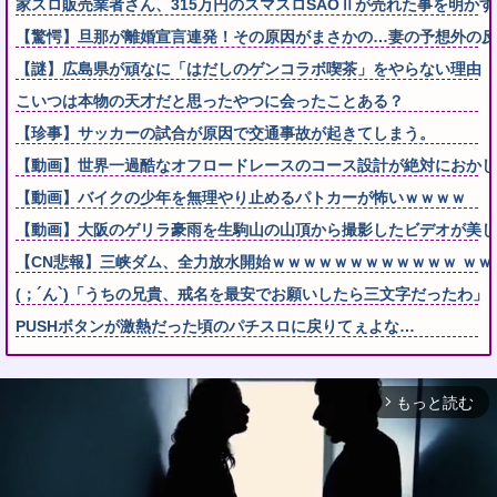
家スロ販売業者さん、315万円のスマスロSAOⅡが売れた事を明か
【驚愕】旦那が離婚宣言連発！その原因がまさかの…妻の予想外の反
【謎】広島県が頑なに「はだしのゲンコラボ喫茶」をやらない理由
こいつは本物の天才だと思ったやつに会ったことある？
【珍事】サッカーの試合が原因で交通事故が起きてしまう。
【動画】世界一過酷なオフロードレースのコース設計が絶対におかし
【動画】バイクの少年を無理やり止めるパトカーが怖いｗｗｗｗ
【動画】大阪のゲリラ豪雨を生駒山の山頂から撮影したビデオが美し
【CN悲報】三峡ダム、全力放水開始ｗｗｗｗｗｗｗｗｗｗｗｗ ｗｗ
(；´ん`)「うちの兄貴、戒名を最安でお願いしたら三文字だったわ」
PUSHボタンが激熱だった頃のパチスロに戻りてぇよな…
もっと読む
arrow_forward_ios