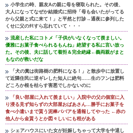
小学生の時、親友Aの親に母を寝取られた。その後、
大人になってなぜか結婚式に招待「母も会いたがってる
から父親と式に来て！」と平然と打診→通夜に参列した
くせに父のﾀﾋすら忘れていて・・・
流産した私にコトメ「子供がいなくなって羨ましい。
優雅にお菓子食べられるもんね」絶望する私に言い放っ
た。その後、夫に話して着拒＆完全絶縁←義両親がまと
もなのが救いだな
「犬の糞は街路樹の肥料になる！」と散歩中に放置し
て近隣住民に逆ギレした知人に絶句……生のフンは肥料
どころか根を枯らす害悪でしかないのに
「良い部屋に入れて羨ましい」入院中の父の個室に入
り浸る見ず知らずの大部屋おばあさん…勝手にお菓子を
食べ小遣いまで貰う泥棒ババアを通報してやった ←赤の
他人から金貰うとか図々しいにも程がある
シェアハウスにいた女が妊娠しちゃって大学を中退し