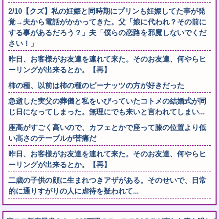
2/10【クズ】私の妊娠と同時期にプリンも妊娠してた事が発
覚→夫から電話がかかってきた。父「娘に代われ？その前に
する事があるだろう？」夫「僕らの恋路を邪魔しないでくだ
さい！」
昨日、お客様がお友達を連れて来た。そのお友達、何やらヒ
ーリングが出来るとか。【再】
柿の種、以前は柿の種のピーナッツの方が好きだった
急逝した実父の葬儀と私をいびっていたコトメの結婚式が同
じ日になってしまった。無理にでも来いと言われてしまい...
座高がすごく高いので、カフェとかで座って膝の位置より低
い高さのテーブルが苦痛だ
昨日、お客様がお友達を連れて来た。そのお友達、何やらヒ
ーリングが出来るとか。【再】
二歳の子供の顔に生まれつきアザがある。そのせいで、日常
的に通りすがりの人に虐待を疑われて...