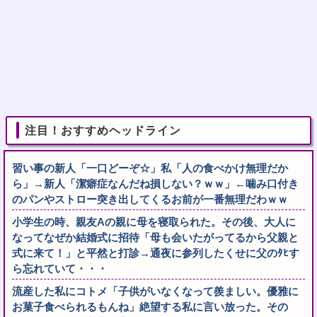
注目！おすすめヘッドライン
習い事の新人「一口どーぞ☆」私「人の食べかけ無理だか
ら」→新人「潔癖症なんだね損しない？ｗｗ」←噛み口付き
のパンやストロー突き出してくるお前が一番無理だわｗｗ
小学生の時、親友Aの親に母を寝取られた。その後、大人に
なってなぜか結婚式に招待「母も会いたがってるから父親と
式に来て！」と平然と打診→通夜に参列したくせに父のﾀﾋす
ら忘れていて・・・
流産した私にコトメ「子供がいなくなって羨ましい。優雅に
お菓子食べられるもんね」絶望する私に言い放った。その