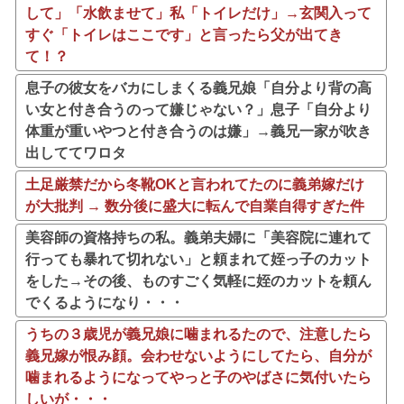
して」「水飲ませて」私「トイレだけ」→玄関入って
すぐ「トイレはここです」と言ったら父が出てき
て！？
息子の彼女をバカにしまくる義兄娘「自分より背の高
い女と付き合うのって嫌じゃない？」息子「自分より
体重が重いやつと付き合うのは嫌」→義兄一家が吹き
出しててワロタ
土足厳禁だから冬靴OKと言われてたのに義弟嫁だけ
が大批判 → 数分後に盛大に転んで自業自得すぎた件
美容師の資格持ちの私。義弟夫婦に「美容院に連れて
行っても暴れて切れない」と頼まれて姪っ子のカット
をした→その後、ものすごく気軽に姪のカットを頼ん
でくるようになり・・・
うちの３歳児が義兄娘に噛まれるたので、注意したら
義兄嫁が恨み顔。会わせないようにしてたら、自分が
噛まれるようになってやっと子のやばさに気付いたら
しいが・・・