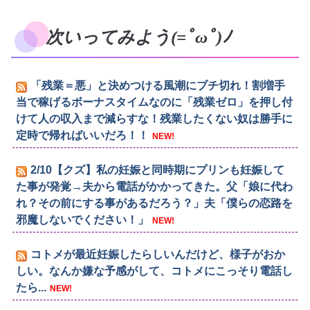
次いってみよう(=ﾟωﾟ)ﾉ
「残業＝悪」と決めつける風潮にブチ切れ！割増手
当で稼げるボーナスタイムなのに「残業ゼロ」を押し付
けて人の収入まで減らすな！残業したくない奴は勝手に
定時で帰ればいいだろ！！
NEW!
2/10【クズ】私の妊娠と同時期にプリンも妊娠して
た事が発覚→夫から電話がかかってきた。父「娘に代わ
れ？その前にする事があるだろう？」夫「僕らの恋路を
邪魔しないでください！」
NEW!
コトメが最近妊娠したらしいんだけど、様子がおか
しい。なんか嫌な予感がして、コトメにこっそり電話し
たら...
NEW!