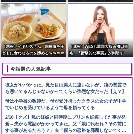
しまう
捕 岡山
【悲報】イギリスさん、国民食を子
【速報】WEST.重岡大毅＆濱田崇
どもに食わせるのを諦めるｗｗｗｗ
裕、『衝撃的な事実』が判明す
ｗｗｗ
る！！！！！！
今話題の人気記事
彼女がヤバかった。見た目は美人に違いないが、猿の悪霊で
も憑いてるんじゃないかってくらい強烈な女だった【え？】
母は小学校の教師だ。母が受け持ったクラスの女の子が中学
でいじめを受けているようで母を頼ってくる
2/10【クズ】私の妊娠と同時期にプリンも妊娠してた事が発
覚→夫から電話がかかってきた。父「娘に代われ？その前に
する事があるだろう？」夫「僕らの恋路を邪魔しないでく…