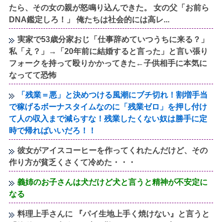
たら、その女の親が怒鳴り込んできた。 女の父「お前ら
DNA鑑定しろ！」 俺たちは社会的には高レ...
実家で53歳分家おじ「仕事辞めていつうちに来る？」
私「え？」→「20年前に結婚すると言った」と言い張り
フォークを持って殴りかかってきた←子供相手に本気に
なってて恐怖
「残業＝悪」と決めつける風潮にブチ切れ！割増手当
で稼げるボーナスタイムなのに「残業ゼロ」を押し付け
て人の収入まで減らすな！残業したくない奴は勝手に定
時で帰ればいいだろ！！
彼女がアイスコーヒーを作ってくれたんだけど、その
作り方が貧乏くさくて冷めた・・・
義姉のお子さんは犬だけど犬と言うと精神が不安定に
なる
料理上手さんに 『パイ生地上手く焼けない』と言うと