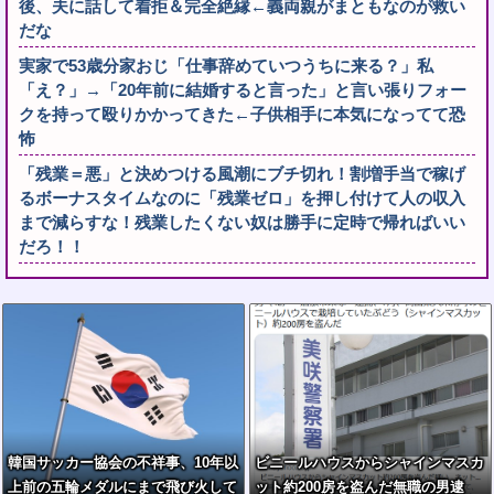
後、夫に話して着拒＆完全絶縁←義両親がまともなのが救い
だな
実家で53歳分家おじ「仕事辞めていつうちに来る？」私
「え？」→「20年前に結婚すると言った」と言い張りフォー
クを持って殴りかかってきた←子供相手に本気になってて恐
怖
「残業＝悪」と決めつける風潮にブチ切れ！割増手当で稼げ
るボーナスタイムなのに「残業ゼロ」を押し付けて人の収入
まで減らすな！残業したくない奴は勝手に定時で帰ればいい
だろ！！
韓国サッカー協会の不祥事、10年以
ビニールハウスからシャインマスカ
上前の五輪メダルにまで飛び火して
ット約200房を盗んだ無職の男逮