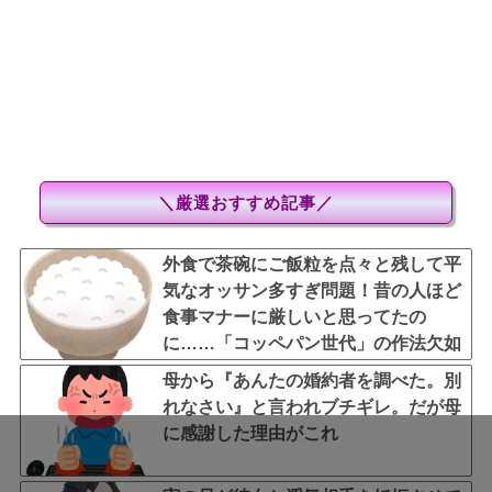
＼厳選おすすめ記事／
外食で茶碗にご飯粒を点々と残して平
気なオッサン多すぎ問題！昔の人ほど
食事マナーに厳しいと思ってたの
に……「コッペパン世代」の作法欠如
なのか単に老眼で見えていないだけな
母から『あんたの婚約者を調べた。別
のか？
れなさい』と言われブチギレ。だが母
に感謝した理由がこれ