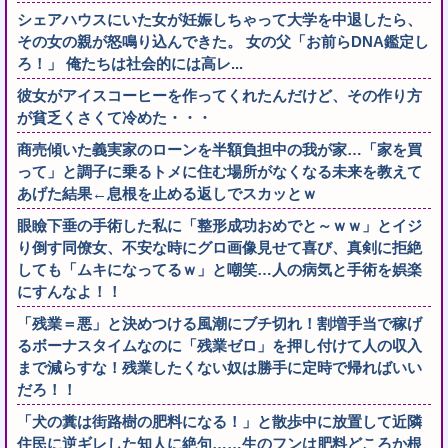
シェアハウスにいた女が妊娠しちゃって大学を中退したら、
その女の親が怒鳴り込んできた。 女の父「お前らDNA鑑定し
ろ！」 俺たちは社会的には高レ...
彼女がアイスコーヒーを作ってくれたんだけど、その作り方
が貧乏くさくて冷めた・・・
商売傾いた義実家のローンを半額負担中の我が家…「家を買
って」と調子に乗るトメに住む場所がなくなる未来を教えて
あげた結果←息根を止める返しでスカッとｗ
眼瞼下垂の手術した私に「整形成功おめでと～ｗｗ」とイジ
り倒す同僚女、不安な時にグロ画像見せて喜び、真剣に拒絶
しても「ムキになってるｗ」と嘲笑…人の病気と手術を娯楽
にすんなよ！！
「残業＝悪」と決めつける風潮にブチ切れ！割増手当で稼げ
るボーナスタイムなのに「残業ゼロ」を押し付けて人の収入
まで減らすな！残業したくない奴は勝手に定時で帰ればいい
だろ！！
「犬の糞は街路樹の肥料になる！」と散歩中に放置して近隣
住民に逆ギレした知人に絶句……生のフンは肥料どころか根