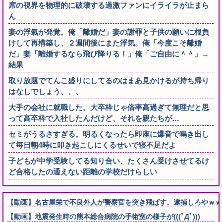
席の視界を物理的に破壊する過激ファンにイライラが止まら
ん
妻の浮氣が発覚。俺「離婚だ」妻の謝罪と子供の願いに根負
けして再構築し、２週間後にまた浮気。俺「今度こそ離婚
だ」妻「離婚するなら飛び降りる！」俺「ご自由に＾＾」→
結果
取り放題でてんこ盛りにしてるのはまあ見かけるが持ち帰り
はなしでしょう、、、
大手の会社に就職した。大卒枠じゃ倍率高過ぎて無理だと思
って高卒枠で入社したんだけど、それを親たちが…
セミがうるさすぎる。明るくなったら即座に爆音で鳴き出し
て毎日朝4時に叩き起こしにくるせいで寝不足だよ
子どもが中学受験してる知り合い、たくさん受けさせてるけ
ど合格したの通えない距離の学校だけらしい
【動画】名古屋栄で不良外人が警察官を突き飛ばす。逮捕しろやｗｗ
【動画】地震発生時の熊本総合病院の手術室の様子が(((ﾟДﾟ)))