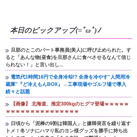
本日のピックアップ(=ﾟωﾟ)ﾉ
旦那のとこのパート事務員(美人)に呼び止められた。す
ると「あんな物(昼食)を旦那さんに食べさせるなんて信じ
られない！」と言い出し...
電気代1時間16円で全身冷却!? 全身を冷やす“人間用冷
蔵庫”『ど冷えもんBOX』→工事現場やゴルフ場で導入
続々と話題
【画像】 北海道、推定300kgのヒグマ登場ｗｗｗｗｗ
ｗｗｗｗｗｗｗｗｗｗｗｗｗｗｗ
日頃から「泥棒の9割は韓国人」と嫌韓発言を繰り返す
トメ！冬ソナにハマり私のヨン様グッズを勝手に持ち出