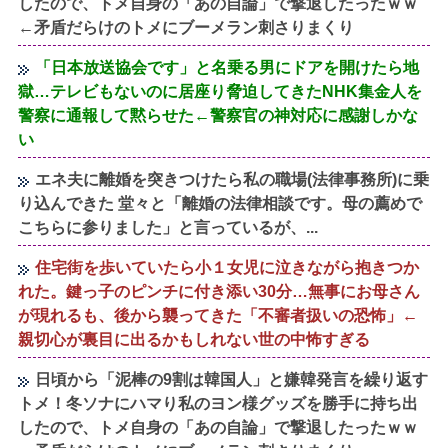
したので、トメ自身の「あの自論」で撃退したったｗｗ
←矛盾だらけのトメにブーメラン刺さりまくり
「日本放送協会です」と名乗る男にドアを開けたら地
獄…テレビもないのに居座り脅迫してきたNHK集金人を
警察に通報して黙らせた←警察官の神対応に感謝しかな
い
エネ夫に離婚を突きつけたら私の職場(法律事務所)に乗
り込んできた 堂々と「離婚の法律相談です。母の薦めで
こちらに参りました」と言っているが、...
住宅街を歩いていたら小１女児に泣きながら抱きつか
れた。鍵っ子のピンチに付き添い30分…無事にお母さん
が現れるも、後から襲ってきた「不審者扱いの恐怖」←
親切心が裏目に出るかもしれない世の中怖すぎる
日頃から「泥棒の9割は韓国人」と嫌韓発言を繰り返す
トメ！冬ソナにハマり私のヨン様グッズを勝手に持ち出
したので、トメ自身の「あの自論」で撃退したったｗｗ