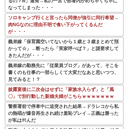
るの？w」連発→私の一言で部署内がめちゃくちゃに
なってしまった・・・
ソロキャンプ行くと言ったら同僚が強引に同行希望→
肉NGなのに理由不明で食い下がってくるんだ
が・・・
義弟嫁「保育園空いてないから１歳と３歳まとめて預
かって☆」→断ったら「実家呼べば？」と謎要求して
きたんだが・・・
義弟嫁の勤務先に「従業員ブログ」があって、そこを
書くのも仕事の一部らしくて大変だなあと思いつつ、
見てみると！？
披露宴後に二次会はせずに「家族水入らず」と「風
〇」で別行動した新婚夫婦がこちらｗｗｗｗｗｗｗ
警察署前で停車中に追突された結果→ドラレコから私
の熱唱が爆音再生され続け羞恥プレイ→正義は勝った
が私はﾀﾋんだ