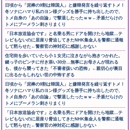
日頃から「泥棒の9割は韓国人」と嫌韓発言を繰り返すトメ！
冬ソナにハマり私のヨン様グッズを勝手に持ち出したので、
トメ自身の「あの自論」で撃退したったｗｗ←矛盾だらけの
トメにブーメラン刺さりまくり
「日本放送協会です」と名乗る男にドアを開けたら地獄…テ
レビもないのに居座り脅迫してきたNHK集金人を警察に通報
して黙らせた←警察官の神対応に感謝しかない
住宅街を歩いていたら小１女児に泣きながら抱きつかれた。
鍵っ子のピンチに付き添い30分…無事にお母さんが現れる
も、後から襲ってきた「不審者扱いの恐怖」←親切心が裏目
に出るかもしれない世の中怖すぎる
日頃から「泥棒の9割は韓国人」と嫌韓発言を繰り返すトメ！
冬ソナにハマり私のヨン様グッズを勝手に持ち出したので、
トメ自身の「あの自論」で撃退したったｗｗ←矛盾だらけの
トメにブーメラン刺さりまくり
「日本放送協会です」と名乗る男にドアを開けたら地獄…テ
レビもないのに居座り脅迫してきたNHK集金人を警察に通報
して黙らせた←警察官の神対応に感謝しかない