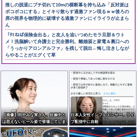
推しの脱退にブチ切れて10mの横断幕を持ち込み「反対派は
ボコボコにする」とイキり散らす過激ファン現るｗｗ後ろの
席の視界を物理的に破壊する過激ファンにイライラが止まら
ん
「ﾀﾋねば保険金出る」と友人を追いつめたモラ旦那＆ウト
メ！洗脳解いて弁護士と完全勝利。離婚届と家電＆裏口への
「うっかりアロンアルファ」を残して脱出←悔し泣きしなが
らやることがエグくて草
【画像】田中みな実さん、妊娠中と
日本人女性インフルエンサー、ライ
は思えないヒール姿で登場してしま
ブ配信中に自殺
う