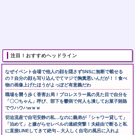
注目！おすすめヘッドライン
なぜイベント会場で他人の顔を隠さずSNSに無断で載せる
の？自分の顔も写り込んでてマジで胸糞悪いんだが！！食べ
物の画像上げたほうがよっぽど有意義だわ
職場を襲う歩く香害お局！プロレスラー風の見た目で自分を
「〇〇ちゃん」呼び、部下を鬱病で何人も潰してお菓子賄賂
でウハウハwｗｗ
切迫流産で自宅安静の私…なのに義弟が「シャワー貸して」
「泊めて」と嫌がらせレベルの連続突撃！夫経由で断ると私
に直接LINEしてきて絶句←大人しく自宅の風呂に入れよ