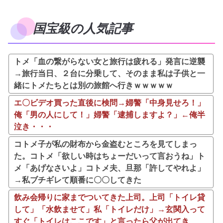
国宝級の人気記事
トメ「血の繋がらない女と旅行は疲れる」発言に逆襲
→旅行当日、２台に分乗して、そのまま私は子供と一
緒にトメたちとは別の旅館へ行きｗｗｗｗｗ
エ〇ビデオ買った直後に検問→婦警「中身見せろ！」
俺「男の人にして！」婦警「逮捕しますよ？」←俺半
泣き・・・
コトメ子が私の財布から金盗むところを見てしまっ
た。コトメ「欲しい時はちょーだいって言おうね」ト
メ「あげなさいよ」コトメ夫、旦那「許してやれよ」
→私ブチギレて順番に〇〇してきた
飲み会帰りに家までついてきた上司。上司「トイレ貸
して」「水飲ませて」私「トイレだけ」→玄関入って
すぐ「トイレはここです」と言ったら父が出てき