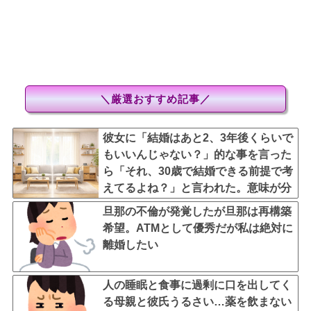
＼厳選おすすめ記事／
彼女に「結婚はあと2、3年後くらいで
もいいんじゃない？」的な事を言った
ら「それ、30歳で結婚できる前提で考
えてるよね？」と言われた。意味が分
からず聞き返したら…
旦那の不倫が発覚したが旦那は再構築
希望。ATMとして優秀だが私は絶対に
離婚したい
人の睡眠と食事に過剰に口を出してく
る母親と彼氏うるさい…薬を飲まない