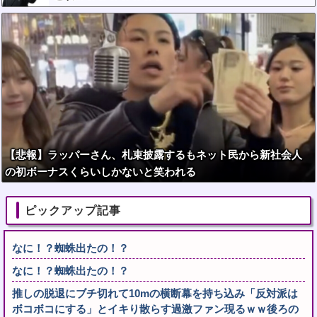
【悲報】ラッパーさん、札束披露するもネット民から新社会人
の初ボーナスくらいしかないと笑われる
ピックアップ記事
なに！？蜘蛛出たの！？
なに！？蜘蛛出たの！？
推しの脱退にブチ切れて10mの横断幕を持ち込み「反対派は
ボコボコにする」とイキり散らす過激ファン現るｗｗ後ろの