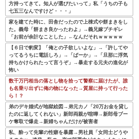
方持ってきて。知人が選びたいって」私「うちの子も
七五三なんですけど・・・」
家を建てた時に、田舎だったので上棟式や餅まきをし
た。義母「餅まき良かったわよ」→義兄嫁ブチギレ
「お前が余計なことした」←なんだそれｗｗｗｗｗ
【６日で豹変】「俺との子欲しいよな」→「許してや
ってるうちに電話しろ」→「ばーか」→「旦那に浮気
持ちかけられたって言うぞ」→暴走する元夫の進化が
怖い
数千万円相当の落とし物を拾って警察に届けたが、誰
も名乗り出ずに俺の物になった→質屋に持って行った
ら！？
弟のデキ婚式が地獄絵図→弟元カノ「20万お金を貸し
たのに返してくれない」新郎両親が喧嘩→新郎母ブー
ケ奪取で爆走→新婦ちゃんだけが被害者
私、酔って先輩の性癖を暴露→男社員「女同士どうや