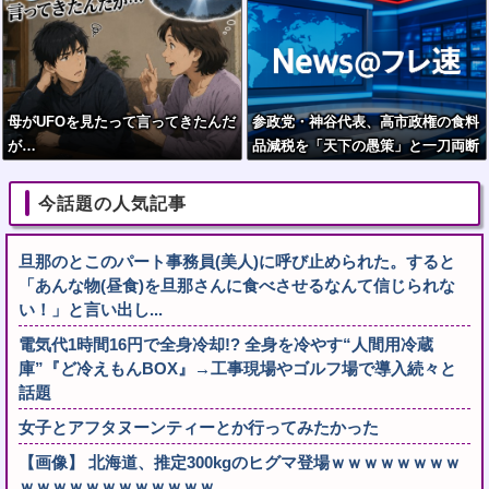
母がUFOを見たって言ってきたんだ
参政党・神谷代表、高市政権の食料
が…
品減税を「天下の愚策」と一刀両断
今話題の人気記事
旦那のとこのパート事務員(美人)に呼び止められた。すると
「あんな物(昼食)を旦那さんに食べさせるなんて信じられな
い！」と言い出し...
電気代1時間16円で全身冷却!? 全身を冷やす“人間用冷蔵
庫”『ど冷えもんBOX』→工事現場やゴルフ場で導入続々と
話題
女子とアフタヌーンティーとか行ってみたかった
【画像】 北海道、推定300kgのヒグマ登場ｗｗｗｗｗｗｗｗ
ｗｗｗｗｗｗｗｗｗｗｗｗ