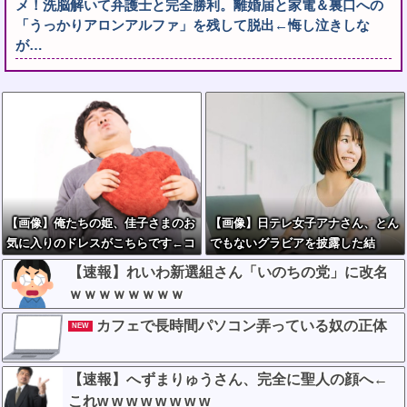
メ！洗脳解いて弁護士と完全勝利。離婚届と家電＆裏口への
「うっかりアロンアルファ」を残して脱出←悔し泣きしな
が…
【画像】俺たちの姫、佳子さまのお
【画像】日テレ女子アナさん、とん
気に入りのドレスがこちらです←コ
でもないグラビアを披露した結
レは可愛過ぎるw w w w w w w w
果・・・
【速報】れいわ新選組さん「いのちの党」に改名
ｗｗｗｗｗｗｗｗ
カフェで長時間パソコン弄っている奴の正体
NEW
【速報】へずまりゅうさん、完全に聖人の顔へ←
これw w w w w w w w