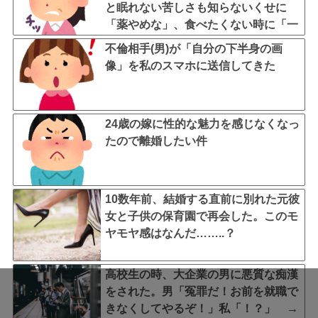
と眠れない苦しさも知らないくせに
「薬やめな」、食べたくない時に「一
口食べて」としつこい無神経すぎ
不倫相手(男)が「自分の下半身の画
る！！
像」を私のスマホに送信してきた
24歳の嫁に性的な魅力を感じなくなっ
たので離婚したい件
10数年前、結婚する直前に別れた元彼
女と子供の保育園で再会した。このモ
ヤモヤ感はなんだ……..？
高校生の時、大企業の男に悪質な痴漢
をされた。男「冤罪だ！お前を就職で
きなくしてやるぞ！」私「！？」 →