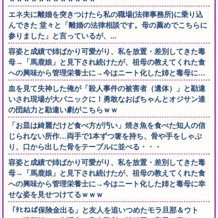
エネ夫に離婚を突きつけたら私の職場(法律事務所)に乗り込
んできた 堂々と「離婚の法律相談です。母の薦めでこちらに
参りました」と言っているが、...
容姿と成績で姉ばかり可愛がり、私を放置・差別してきた毒
母→「馬鹿娘」と見下され続けたが、祖母の教えてくれた食
への興味から管理栄養士に→今はニート化した姉と毒母に…
血を見て失神した俺が「殺人事件の被害者（遺体）」と勘違
いされ現場が大パニックに！勇敢なおばちゃんとオジサン達
の団結力と勘違い劇がこちらｗｗ
「お皿は綺麗だけど食べ方が汚い」焼き魚を食べた知人の信
じられない所作…両手で1本ずつ箸を持ち、骨や手をしゃぶ
り、口から出した骨をテーブルに並べる・・・
容姿と成績で姉ばかり可愛がり、私を放置・差別してきた毒
母→「馬鹿娘」と見下され続けたが、祖母の教えてくれた食
への興味から管理栄養士に→今はニート化した姉と毒母に幸
せな姿を見せつけてるｗｗｗ
「ﾀﾋねば保険金出る」と友人を追いつめたモラ旦那＆ウト