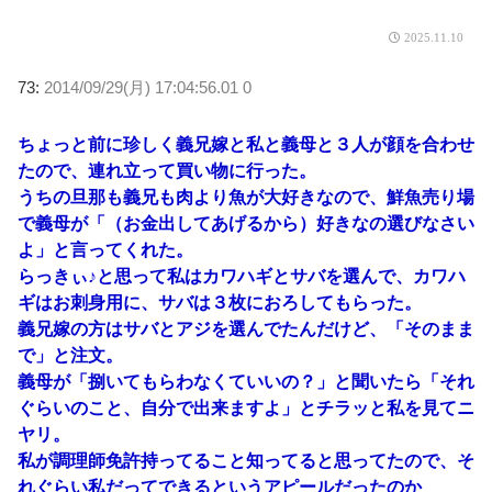
2025.11.10
73:
2014/09/29(月) 17:04:56.01 0
ちょっと前に珍しく義兄嫁と私と義母と３人が顔を合わせ
たので、連れ立って買い物に行った。
うちの旦那も義兄も肉より魚が大好きなので、鮮魚売り場
で義母が「（お金出してあげるから）好きなの選びなさい
よ」と言ってくれた。
らっきぃ♪と思って私はカワハギとサバを選んで、カワハ
ギはお刺身用に、サバは３枚におろしてもらった。
義兄嫁の方はサバとアジを選んでたんだけど、「そのまま
で」と注文。
義母が「捌いてもらわなくていいの？」と聞いたら「それ
ぐらいのこと、自分で出来ますよ」とチラッと私を見てニ
ヤリ。
私が調理師免許持ってること知ってると思ってたので、そ
れぐらい私だってできるというアピールだったのか