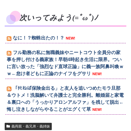
次いってみよう(=ﾟωﾟ)ﾉ
なに！？蜘蛛出たの！？
NEW!
フル勤務の私に無職義妹やニートコウト全員分の家
事を押し付ける義家族！早朝4時起き生活に限界。つい
に言い放った「強烈なド直球正論」に義一族阿鼻叫喚ｗ
ｗ←怠け者どもに正論のナイフをグサリ
NEW!
「ﾀﾋねば保険金出る」と友人を追いつめたモラ旦那
＆ウトメ！洗脳解いて弁護士と完全勝利。離婚届と家電
＆裏口への「うっかりアロンアルファ」を残して脱出←
悔し泣きしながらやることがエグくて草
NEW!
義両親・義兄弟・義姉妹