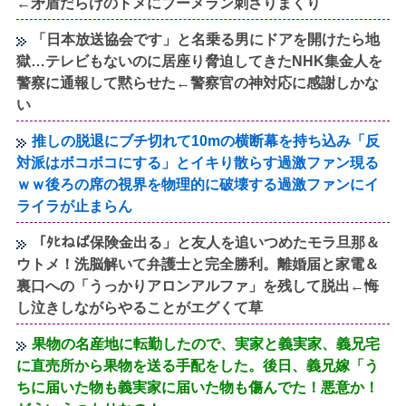
←矛盾だらけのトメにブーメラン刺さりまくり
「日本放送協会です」と名乗る男にドアを開けたら地
獄…テレビもないのに居座り脅迫してきたNHK集金人を
警察に通報して黙らせた←警察官の神対応に感謝しかな
い
推しの脱退にブチ切れて10mの横断幕を持ち込み「反
対派はボコボコにする」とイキり散らす過激ファン現る
ｗｗ後ろの席の視界を物理的に破壊する過激ファンにイ
ライラが止まらん
「ﾀﾋねば保険金出る」と友人を追いつめたモラ旦那＆
ウトメ！洗脳解いて弁護士と完全勝利。離婚届と家電＆
裏口への「うっかりアロンアルファ」を残して脱出←悔
し泣きしながらやることがエグくて草
果物の名産地に転勤したので、実家と義実家、義兄宅
に直売所から果物を送る手配をした。後日、義兄嫁「う
ちに届いた物も義実家に届いた物も傷んでた！悪意か！