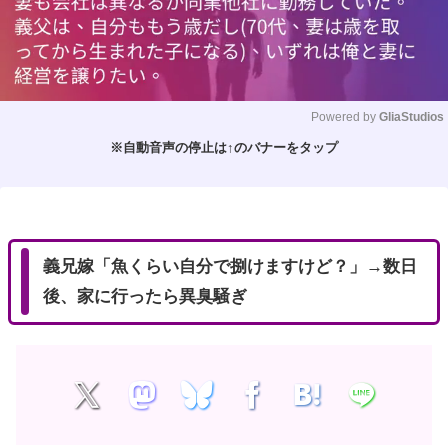
Powered by 
GliaStudios
※自動音声の停止は↑のバナーをタップ
M
u
t
e
義兄嫁「魚くらい自分で捌けますけど？」→数日
後、家に行ったら異臭騒ぎ