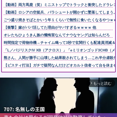
【動画】両方馬鹿（笑）ミニストップでトラックと衝突したドラレコ
【動画】ロシアの空挺兵、パラシュートが開かずに墜落してしまう。
ごつ盛り焼きそばとかいう年１くらいで無性に食いたくなるやつｗｗ
【衝撃】嫁がパパ活してた理由がヤバすぎるｗｗｗｗ 他
オレたちひょうきん族の懺悔室なんてナウなヤングは知らんだろ
時間指定で荷物待機→チャイム鳴って3秒で玄関行くも配達員消滅＆
「L／バジリスクIV XB（アクロス）」「eミリオンゴッド3CHB（メ
熊さん、人間が勝手に山壊した結果殺されてしまう…これ半分虐殺だ
【ビスティ打法】ガチで疑問なんだけどオカルト信者って台を休ませ
もっと読む
arrow_forward_ios