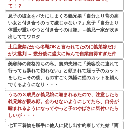
て！？
息子の彼女をバカにしまくる義兄娘「自分より背の高
い女と付き合うのって嫌じゃない？」息子「自分より
体重が重いやつと付き合うのは嫌」→義兄一家が吹き
出しててワロタ
土足厳禁だから冬靴OKと言われてたのに義弟嫁だけ
が大批判 → 数分後に盛大に転んで自業自得すぎた件
美容師の資格持ちの私。義弟夫婦に「美容院に連れて
行っても暴れて切れない」と頼まれて姪っ子のカット
をした→その後、ものすごく気軽に姪のカットを頼ん
でくるようになり・・・
うちの３歳児が義兄娘に噛まれるたので、注意したら
義兄嫁が恨み顔。会わせないようにしてたら、自分が
噛まれるようになってやっと子のやばさに気付いたら
しいが・・・
七五三着物を勝手に他人に貸し出す約束してた姑「両