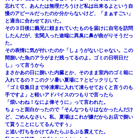
忘れてて、あんたは無理だろうけど私は出来るよという自
慢のアピールだったのか分からないけど、「まぁすごい」
と適当に合わせておいた。
その３日後に義兄に頼まれていたものを届けに自宅を訪問
したんだが、玄関入った途端に異臭に鼻が曲がりそうだっ
た。
その表情に気が付いたのか「しょうがないじゃない。この
間捌いた魚のアラがまだ残ってるのよ。ゴミの日明日だ
し」って言うから
まさかあの日に捌いた内臓とか、そのまま室内のゴミ箱に
入れてるの？このクソ暑い夏場に？とビックリして
「ゴミ収集日まで冷凍庫に入れて凍らせておくと言うのも
手ですよ」と軽いアドバイスのつもりで言ったら
「煩いわね！なによ偉そうに」って言われた。
ちょっと面白かったので「そんなつもりはなかったんだけ
ど、ごめんなさい。私、夏場はこれが嫌だからお店で捌い
て貰うことにしてるんですぅ」
と追い打ちをかけてみたらぷるぷる震えてた。