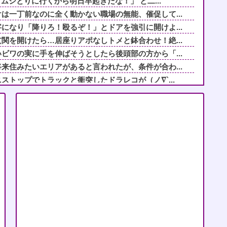
トムシとりに行くから明日早起きだな！」 と二...
は一丁前なのに全く動かない職場の無能、催促して...
になり「降りろ！殴るぞ！」とドアを強引に開けよ...
関を開けたら…居座りアポなしトメと鉢合わせ！絶...
ビワの実に手を伸ばそうとしたら後頭部の方から「...
来住みたいエリアがあると言われたが、条件が合わ...
ストップでトラックと衝突したドラレコが（ノ∇`...
パラシュートが開かずに墜落してしまう。
を理解した富山のツバメが賢い。
び出すメシマズトメ！出汁から取った絶品料理を作...
行軍？【再】
で、離婚したらどうなるのかを考えてしまいます。...