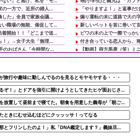
い」と逃げ、私を「モ...
甥(小学生)と義兄は 「カブ
の一方で、近所の婦人...
「やりますよ！」と返事だけ
した」全員で家族会議...
煽り運転の末に道路で大の字
職場の無能、催促して...
新しいペットを首に巻いて玄
開始！！「どこまで送...
ビワの木の上で一際でっかい
！」→女子大生「無理...
付き合っている恋人から、将
のおばさん「今時間な...
【動画】両方馬鹿（笑）ミニ
ったろ！」→結果ｗｗ...
【動画】ロシアの空挺兵、
が子供連れて家出...
【動画】自動ドアの仕組み
義両親に時給300...
「ウトの飯作りに来て」と呼
が旅行や趣味に勤しんでるのを見るとモヤモヤする・・・
！」→女子大生「無理...
【画像】雪に戯れる？雪中
が子供連れて家出...
最近家族といるのがストレス
ぞ！」とドアを強引に開けようとしてきたヒゲ面おじさ...
放置して昼前まで寝てた。朝食を用意した義母が「朝ご...
たときにむせ込むほどにクッッッサ！ってなる
とフリンしたのよ！」私「DNA鑑定します？」義妹旦...