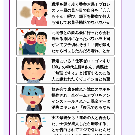
入れを持って登場ｗｗｗｗ
職場を襲う歩く香害お局！プロレ
スラー風の見た目で自分を「〇〇
ちゃん」呼び、部下を鬱病で何人
も潰してお菓子賄賂でウハウハw
ｗｗ
元同僚との飲み会に行ったら会社
辞める原因になったパワハラ上司
がいてブチ切れそう！「俺が鍛え
たから出世したんだろ奢れ」とか
何様のつもりだ？
職場にいる「仕事ゼロ・ゴマすり
100」の40代主婦Aさん、業務は
「無理ですぅ」と拒否するのに他
人に嫌われたくてヨイショとお菓
子配りだけ全力すぎる
飲み会で席を離れた隙にスマホを
操作され、全ゲームアプリをアン
インストールされた…課金データ
消失にキレると「復元できるなら
いいじゃん」「ゲーム如きで」と
実の母親から「運命の人と再会し
逆ギレして帰走
た、子供が成人したら離婚する」
とか告白されてマジで引いたんだ