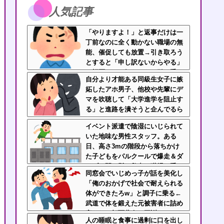
人気記事
「やりますよ！」と返事だけは一
丁前なのに全く動かない職場の無
能、催促しても放置→引き取ろう
とすると「申し訳ないからやる」
と拒否…やる気ないなら引き受け
自分より才能ある同級生女子に嫉
るなよ・・・
妬したアホ男子、他校や先輩にデ
マを吹聴して「大学進学を阻止す
る」と進路を潰そうと企んでるら
しい
イベント派遣で陰湿にいじられて
いた地味な男性スタッフ。ある
日、高さ3mの階段から落ちかけ
た子どもをパルクールで爆走＆ダ
イブし間一髪で救出！職場の手の
同窓会でいじめっ子が話を美化し
ひら返しと評価爆上げが凄まじか
「俺のおかげで社会で耐えられる
ったｗｗ
体ができたろw」と調子に乗る←
武道で体を鍛えた元被害者に詰め
寄られて顔面蒼白で平謝りｗｗｗ
人の睡眠と食事に過剰に口を出し