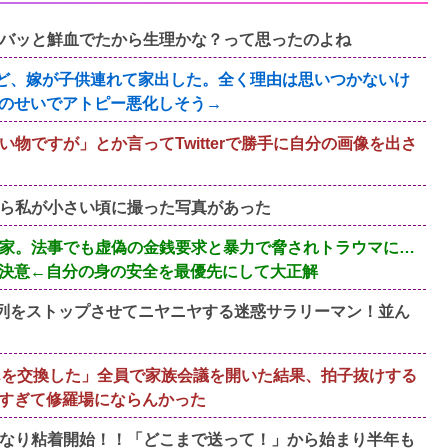
バッと鮮血でたから生理かな？って思ったのよね
すけど、嫁が子供連れて家出した。全く理由は思いつかないけ
のせいでアトピー悪化しそう→
物ですが」とか言ってTwitterで勝手に自分の画像を出さ
ら私が小さい頃に撮った写真があった
家。法事でも虚偽の金銭要求と暴力で脅されトラウマに…
決意←自分の身の安全を最優先にして大正解
、列をストップさせてニヤニヤする迷惑サラリーマン！並ん
んを交換した」全員で家族会議を開いた結果、拍子抜けする
すぎて修羅場にならんかった
なり粘着開始！！「どこまで送って！」から始まり半年も