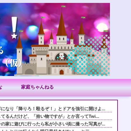
な
家庭ちゃんねる
になり「降りろ！殴るぞ！」とドアを強引に開けよ...
るんだけど、「拾い物ですが」とか言ってTwi...
の家に遊びに行ったら私が小さい頃に撮った写真が...