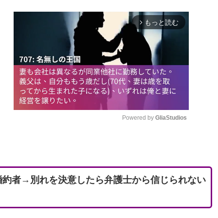
もっと読む
arrow_forward_ios
Powered by 
GliaStudios
M
u
t
婚約者→別れを決意したら弁護士から信じられない
e