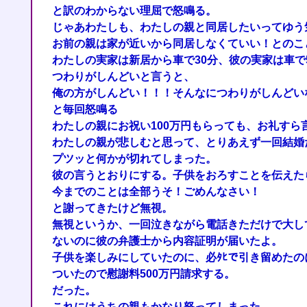
と訳のわからない理屈で怒鳴る。
じゃあわたしも、わたしの親と同居したいってゆう
お前の親は家が近いから同居しなくていい！とのこ
わたしの実家は新居から車で30分、彼の実家は車で
つわりがしんどいと言うと、
俺の方がしんどい！！！そんなにつわりがしんどい
と毎回怒鳴る
わたしの親にお祝い100万円もらっても、お礼すら
わたしの親が悲しむと思って、とりあえず一回結婚
プツッと何かが切れてしまった。
彼の言うとおりにする。子供をおろすことを伝えた
今までのことは全部うそ！ごめんなさい！
と謝ってきたけど無視。
無視というか、一回泣きながら電話きただけで大し
ないのに彼の弁護士から内容証明が届いたよ。
子供を楽しみにしていたのに、必ﾀﾋで引き留めた
ついたので慰謝料500万円請求する。
だった。
これにはうちの親もかなり怒ってしまった。