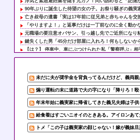
浮気と緊急避妊薬を隠す元カノ！問い詰めると「記憶がな
90年ぶりに誕生した待望の女の子。お祭り騒ぎの義実家
亡き叔母の遺書「実は17年前に従兄弟と赤ちゃんを交換
「やりますよ！」と返事だけは一丁前なのに全く動かない
元職場の要注意オバサン、引っ越し先でご近所になり粘着
鍵失くした男「45分だけ部屋に入れろ！何もしないから
【は？】 停車中、車にぶつけられた私「警察呼ぶ」相手
【悲報】 ワイ「ラーメン一袋だけじゃ足らんわ！二袋作
6/6私、結婚したい職業NO.1の公務員なんですけど、嫁
義実家「同居して自営業手伝え！」タダ働きさせようとする
未だに夫が奨学金を背負ってるんだけど、義両親
鍵失くした男「45分だけ部屋に入れろ！何もしないから
5/6私、結婚したい職業NO.1の公務員なんですけど、嫁
煽り運転の末に道路で大の字になり「降りろ！殴る
年末年始に義実家に帰省してきた義兄夫婦は子供を
給食着はすごいニオイのときある。アイロンあて
トメ「この子は義実家の顔じゃない！嫁が義妹旦那