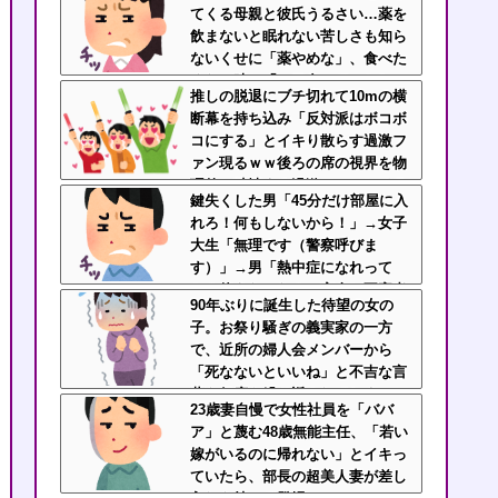
てくる母親と彼氏うるさい…薬を
飲まないと眠れない苦しさも知ら
ないくせに「薬やめな」、食べた
くない時に「一口食べて」としつ
推しの脱退にブチ切れて10mの横
こい無神経すぎる！！
断幕を持ち込み「反対派はボコボ
コにする」とイキり散らす過激フ
ァン現るｗｗ後ろの席の視界を物
理的に破壊する過激ファンにイラ
鍵失くした男「45分だけ部屋に入
イラが止まらん
れろ！何もしないから！」→女子
大生「無理です（警察呼びま
す）」→男「熱中症になれって
か！使えないな！」完全に不審者
90年ぶりに誕生した待望の女の
で草ｗｗｗ
子。お祭り騒ぎの義実家の一方
で、近所の婦人会メンバーから
「死なないといいね」と不吉な言
葉を何度も繰り返されてしま
23歳妻自慢で女性社員を「ババ
う・・・
ア」と蔑む48歳無能主任、「若い
嫁がいるのに帰れない」とイキっ
ていたら、部長の超美人妻が差し