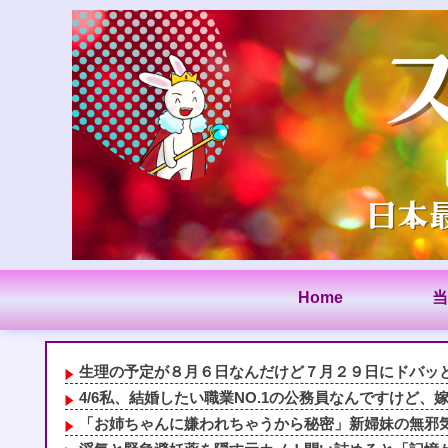
Home
当
生理の予定が８月６日なんだけど７月２９日にドバッと鮮
4/6私、結婚したい職業NO.1の公務員なんですけど、嫁
「お姉ちゃんに嫌われちゃうから秘密」新婦妹の無邪気な