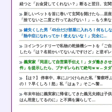
経つと「お金貸してくれない？」断ると翌日、玄関
新しいペットを首に巻いて玄関を開けたら…居座
「捨てないと二度と行ってあげない！」←もう来な
鍵失くした男「45分だけ部屋に入れろ！何もし
「熱中症になれってか！使えないな！」完全に...
コインランドリーで私物の乾燥機シートを「ご自
したら「は？名前かいてないんですけど」と逆ギレ
義実家「同居して自営業手伝え！」タダ働きさせ
件」を提示したら、ブチギレられて絶句ｗｗ←タダ
【は？】 停車中、車にぶつけられた私「警察呼
の！？早くしろ！怒」私「はぁ？」そこへ警...
年末年始に義実家に帰省してきた義兄夫婦は子供
はん用意してるのに」と不満を漏らして…