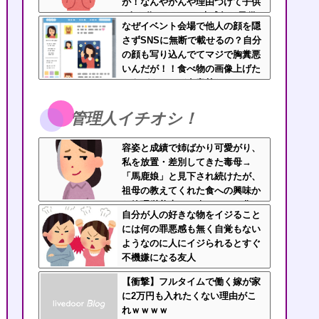
が！なんやかんや理由つけて子供
4人も作っておいて未成年の子供
なぜイベント会場で他人の顔を隠
に言う話かよ！
さずSNSに無断で載せるの？自分
の顔も写り込んでてマジで胸糞悪
いんだが！！食べ物の画像上げた
ほうがよっぽど有意義だわ
管理人イチオシ！
容姿と成績で姉ばかり可愛がり、
私を放置・差別してきた毒母→
「馬鹿娘」と見下され続けたが、
祖母の教えてくれた食への興味か
ら管理栄養士に→今はニート化し
自分が人の好きな物をイジること
た姉と毒母に幸せな姿を見せつけ
には何の罪悪感も無く自覚もない
てるｗｗｗ
ようなのに人にイジられるとすぐ
不機嫌になる友人
【衝撃】フルタイムで働く嫁が家
に2万円も入れたくない理由がこ
れｗｗｗｗ