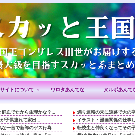
サイトについて
ワロタあんてな
ヌルポあんて
血でたから生理かな？...
煽り運転の末に道路で大の字
が子供連れて家出...
イラスト・漫画関係の仕事して
一言で新郎のゲス行為...
転校生と仲良くなってその子