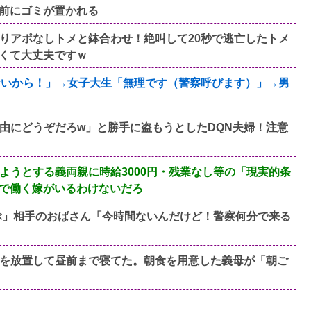
前にゴミが置かれる
りアポなしトメと鉢合わせ！絶叫して20秒で逃亡したトメ
くて大丈夫ですｗ
ないから！」→女子大生「無理です（警察呼びます）」→男
由にどうぞだろw」と勝手に盗もうとしたDQN夫婦！注意
ようとする義両親に時給3000円・残業なし等の「現実的条
で働く嫁がいるわけないだろ
ぶ」相手のおばさん「今時間ないんだけど！警察何分で来る
を放置して昼前まで寝てた。朝食を用意した義母が「朝ご