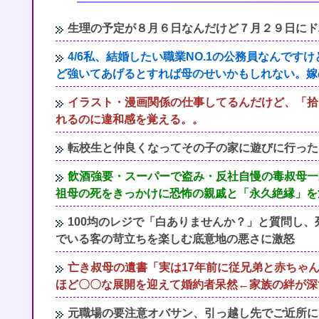
生理の予定が８月６日なんだけど７月２９日にド
4/6私、結婚したい職業NO.1の公務員なんで
ど強いてあげるとすれば母のせいかもしれない。嫁
イラスト・漫画関係の仕事してるんだけど、「拾い
れるのに違和感を覚える。。
転校生と仲良くなってその子の家に遊びに行った
飲酒強要・スーパーで盗み・反社自慢の毒叔母一
祖母の死をきっかけに恐怖の親戚と「永久絶縁」を
100均のレジで「白ありませんか？」と質問し
でいる客の苛立ちを楽しむ底意地の悪さに激怒
亡き叔母の遺書「実は17年前に従兄弟と赤ちゃ
ほど〇〇な展開を迎えて婚約者呆然←家族の絆が深
元職場の要注意オバサン、引っ越し先でご近所に