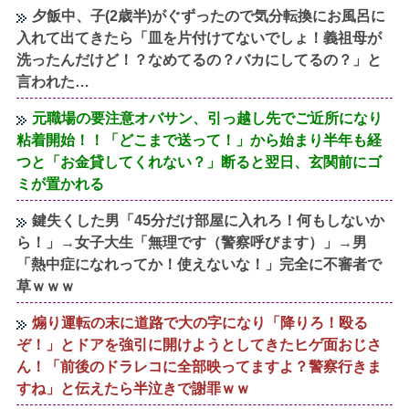
夕飯中、子(2歳半)がぐずったので気分転換にお風呂に
入れて出てきたら「皿を片付けてないでしょ！義祖母が
洗ったんだけど！？なめてるの？バカにしてるの？」と
言われた…
元職場の要注意オバサン、引っ越し先でご近所になり
粘着開始！！「どこまで送って！」から始まり半年も経
つと「お金貸してくれない？」断ると翌日、玄関前にゴ
ミが置かれる
鍵失くした男「45分だけ部屋に入れろ！何もしないか
ら！」→女子大生「無理です（警察呼びます）」→男
「熱中症になれってか！使えないな！」完全に不審者で
草ｗｗｗ
煽り運転の末に道路で大の字になり「降りろ！殴る
ぞ！」とドアを強引に開けようとしてきたヒゲ面おじさ
ん！「前後のドラレコに全部映ってますよ？警察行きま
すね」と伝えたら半泣きで謝罪ｗｗ