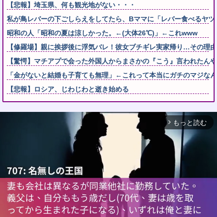
【悲報】埼玉県、何も観光地がない・・・
私が鳥レバーの下ごしらえをしてたら、Bママに「レバー食べるヤツの
昭和の人「昭和の夏は涼しかった。←(大体26℃)」←これwww
【修羅場】親に挨拶後に浮気バレ！彼女ブチギレ実家帰り…その理由
【驚愕】マチアプで会った外国人からまさかの『こう』言われたんや
「金がないと結婚も子育ても無理」←これって本当にガチのマジなん
【悲報】ロシア、じわじわと逝き始める
もっと読む
arrow_forward_ios