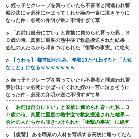
姪っ子とクレープを買っていたら不審者と間違われ警
察沙汰にｗ必死にかばってくれた姪の一言に泣きそうに
なった件←必死の弁明が逆に不憫すぎて草
「お前は自分に甘い」と家族に責められ育った私…３
０歳の時、真夏に重度の熱中症で救急搬送された結果→
会社の人たちから叩きつけられた「衝撃の事実」に絶句
【うわぁ】 都営団地住み、年収10万円上げると「大変
なこと」になるｗｗｗｗｗｗｗ
姪っ子とクレープを買っていたら不審者と間違われ警
察沙汰にｗ必死にかばってくれた姪の一言に泣きそうに
なった件←必死の弁明が逆に不憫すぎて草
「お前は自分に甘い」と家族に責められ育った私…３
０歳の時、真夏に重度の熱中症で救急搬送された結果→
会社の人たちから叩きつけられた「衝撃の事実」に絶句
【復讐】 ある職業の人材を育成する高校に通ってたん