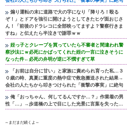
会社の人たちから叩きつけられた「衝撃の事実」に絶句
煽り運転の末に道路で大の字になり「降りろ！殴る
ぞ！」とドアを強引に開けようとしてきたヒゲ面おじさ
ん！「前後のドラレコに全部映ってますよ？警察行きま
すね」と伝えたら半泣きで謝罪ｗｗ
姪っ子とクレープを買っていたら不審者と間違われ警
察沙汰にｗ必死にかばってくれた姪の一言に泣きそうに
なった件←必死の弁明が逆に不憫すぎて草
「お前は自分に甘い」と家族に責められ育った私…３
０歳の時、真夏に重度の熱中症で救急搬送された結果→
会社の人たちから叩きつけられた「衝撃の事実」に絶句
俺「おっちゃん、何してるんですか…？」作業着の男
性「…」→歩道橋の上で目にした光景に言葉を失った…
～まだまだ続くよ～