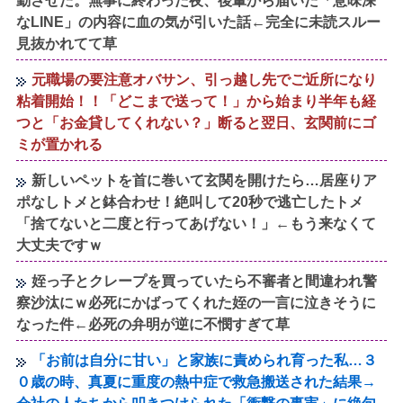
勤させた。無事に終わった夜、後輩から届いた「意味深
なLINE」の内容に血の気が引いた話←完全に未読スルー
見抜かれてて草
元職場の要注意オバサン、引っ越し先でご近所になり
粘着開始！！「どこまで送って！」から始まり半年も経
つと「お金貸してくれない？」断ると翌日、玄関前にゴ
ミが置かれる
新しいペットを首に巻いて玄関を開けたら…居座りア
ポなしトメと鉢合わせ！絶叫して20秒で逃亡したトメ
「捨てないと二度と行ってあげない！」←もう来なくて
大丈夫ですｗ
姪っ子とクレープを買っていたら不審者と間違われ警
察沙汰にｗ必死にかばってくれた姪の一言に泣きそうに
なった件←必死の弁明が逆に不憫すぎて草
「お前は自分に甘い」と家族に責められ育った私…３
０歳の時、真夏に重度の熱中症で救急搬送された結果→