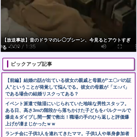
【放送事故】昔のドラマのレ◯プシーン、今見るとアウトすぎ
る・・・
ピックアップ記事
【前編】結婚の話が出ている彼女の親戚と母親が"エ〇バの証
人"ということが発覚して悩んでる。彼女の母親が「エ○バ」
である場合の結婚リスクってある？
イベント派遣で陰湿にいじられていた地味な男性スタッフ。
ある日、高さ3mの階段から落ちかけた子どもをパルクールで
爆走＆ダイブし間一髪で救出！職場の手のひら返しと評価爆
上げが凄まじかったｗｗ
ランチ会に子供3人を連れてきたママ。子供1人や単身参加者