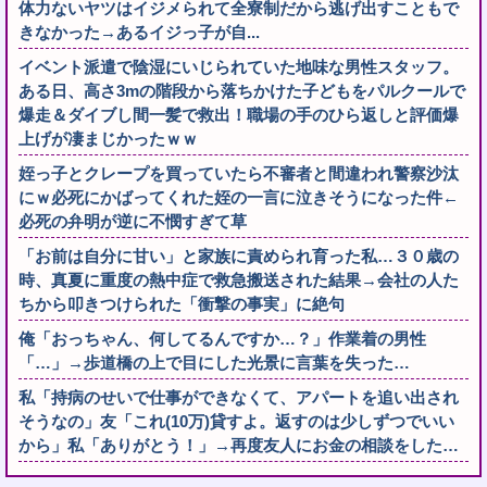
体力ないヤツはイジメられて全寮制だから逃げ出すこともで
きなかった→あるイジっ子が自...
イベント派遣で陰湿にいじられていた地味な男性スタッフ。
ある日、高さ3mの階段から落ちかけた子どもをパルクールで
爆走＆ダイブし間一髪で救出！職場の手のひら返しと評価爆
上げが凄まじかったｗｗ
姪っ子とクレープを買っていたら不審者と間違われ警察沙汰
にｗ必死にかばってくれた姪の一言に泣きそうになった件←
必死の弁明が逆に不憫すぎて草
「お前は自分に甘い」と家族に責められ育った私…３０歳の
時、真夏に重度の熱中症で救急搬送された結果→会社の人た
ちから叩きつけられた「衝撃の事実」に絶句
俺「おっちゃん、何してるんですか…？」作業着の男性
「…」→歩道橋の上で目にした光景に言葉を失った…
私「持病のせいで仕事ができなくて、アパートを追い出され
そうなの」友「これ(10万)貸すよ。返すのは少しずつでいい
から」私「ありがとう！」→再度友人にお金の相談をした…