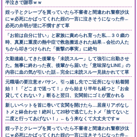
半泣きで謝罪ｗｗ
姪っ子とクレープを買っていたら不審者と間違われ警察沙汰
にｗ必死にかばってくれた姪の一言に泣きそうになった件←
必死の弁明が逆に不憫すぎて草
「お前は自分に甘い」と家族に責められ育った私…３０歳の
時、真夏に重度の熱中症で救急搬送された結果→会社の人た
ちから叩きつけられた「衝撃の事実」に絶句
欠勤連絡してきた後輩を「未読スルー」して強引に出勤させ
た。無事に終わった夜、後輩から届いた「意味深なLINE」の
内容に血の気が引いた話←完全に未読スルー見抜かれてて草
元職場の要注意オバサン、引っ越し先でご近所になり粘着開
始！！「どこまで送って！」から始まり半年も経つと「お金
貸してくれない？」断ると翌日、玄関前にゴミが置かれる
新しいペットを首に巻いて玄関を開けたら…居座りアポなし
トメと鉢合わせ！絶叫して20秒で逃亡したトメ「捨てないと
二度と行ってあげない！」←もう来なくて大丈夫ですｗ
姪っ子とクレープを買っていたら不審者と間違われ警察沙汰
にｗ必死にかばってくれた姪の一言に泣きそうになった件←