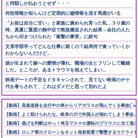
と同額しか払おうとせず・・・
何処情報か知らんけど定期的に嘘情報を流す馬鹿がいる
「お前は自分に甘い」と家族に責められ育った私…３０歳の
時、真夏に重度の熱中症で救急搬送された結果→会社の人た
ちから叩きつけられた「衝撃の事実」に絶句
文系学部卒ってどんな仕事に就くの？結局何で食っていくか
わからないんだけど...
娘が生まれて嫁への愛情が薄れ、職場の女とフリンして離婚
した。ところが、あるトラウマを抱えてしまい...
映画デートの予定をドタキャンされて、見てない映画のチケ
代を奢らされて、これはダメだと思って別れたよ
【動画】高速道路を走行中の車からリアガラスが飛んでくる事故(ﾟoﾟ
【動画】よく助けられたな。岐阜の川で外国人が溺れてしまう事故。
【動画】逃げる判断はやっ！埼玉でスマホ運転のプリウスに当て逃げ
【動画】ロシア軍のドローンをネット発射装置で撃墜するウクライナ