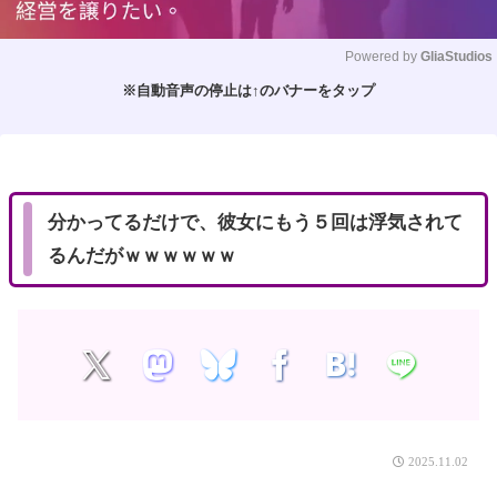
Powered by 
GliaStudios
※自動音声の停止は↑のバナーをタップ
M
u
t
e
分かってるだけで、彼女にもう５回は浮気されて
るんだがｗｗｗｗｗｗ
2025.11.02