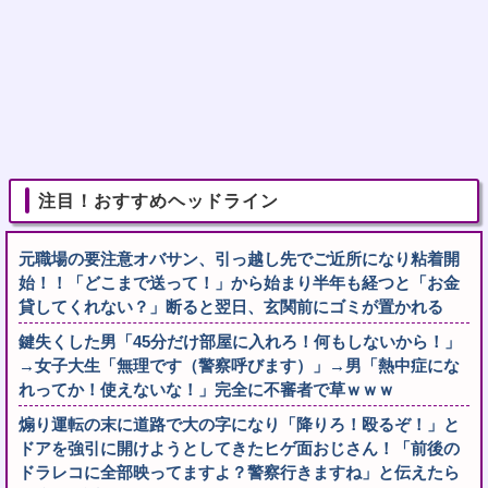
注目！おすすめヘッドライン
元職場の要注意オバサン、引っ越し先でご近所になり粘着開
始！！「どこまで送って！」から始まり半年も経つと「お金
貸してくれない？」断ると翌日、玄関前にゴミが置かれる
鍵失くした男「45分だけ部屋に入れろ！何もしないから！」
→女子大生「無理です（警察呼びます）」→男「熱中症にな
れってか！使えないな！」完全に不審者で草ｗｗｗ
煽り運転の末に道路で大の字になり「降りろ！殴るぞ！」と
ドアを強引に開けようとしてきたヒゲ面おじさん！「前後の
ドラレコに全部映ってますよ？警察行きますね」と伝えたら