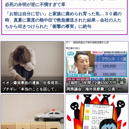
必死の弁明が逆に不憫すぎて草
「お前は自分に甘い」と家族に責められ育った私…３０歳の
時、真夏に重度の熱中症で救急搬送された結果→会社の人た
ちから叩きつけられた「衝撃の事実」に絶句
イオン爆発事故の遺族、社長発言に
【福岡】3年間で2億6500万円 福
ブチギレ「本当のことを話して」
岡県議会「海外視察費」公表