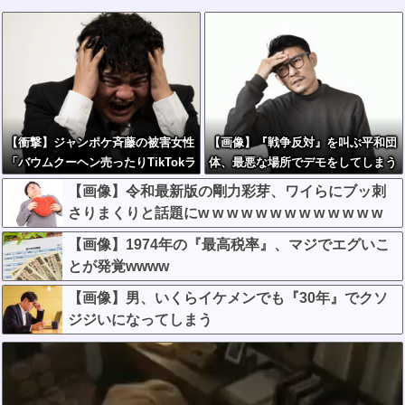
【衝撃】ジャンポケ斉藤の被害女性
【画像】『戦争反対』を叫ぶ平和団
「バウムクーヘン売ったりTikTokラ
体、最悪な場所でデモをしてしまう
イブしててムカついたから示談しな
【画像】令和最新版の剛力彩芽、ワイらにブッ刺
かった」←コレってさ…
さりまくりと話題にw w w w w w w w w w w w w
【画像】1974年の『最高税率』、マジでエグいこ
とが発覚wwww
【画像】男、いくらイケメンでも『30年』でクソ
ジジいになってしまう