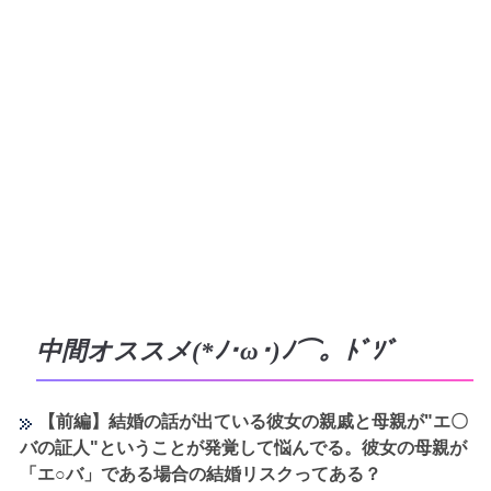
中間オススメ(*ﾉ･ω･)ﾉ⌒。ﾄﾞｿﾞ
【前編】結婚の話が出ている彼女の親戚と母親が"エ〇
バの証人"ということが発覚して悩んでる。彼女の母親が
「エ○バ」である場合の結婚リスクってある？