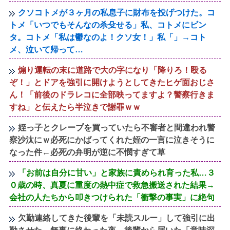
クソコトメが３ヶ月の私息子に財布を投げつけた。コ
トメ「いつでもそんなの杀殳せる」私、コトメにビン
タ。コトメ「私は鬱なのよ！クソ女！」私「」→コト
メ、泣いて帰って…
煽り運転の末に道路で大の字になり「降りろ！殴る
ぞ！」とドアを強引に開けようとしてきたヒゲ面おじさ
ん！「前後のドラレコに全部映ってますよ？警察行きま
すね」と伝えたら半泣きで謝罪ｗｗ
姪っ子とクレープを買っていたら不審者と間違われ警
察沙汰にｗ必死にかばってくれた姪の一言に泣きそうに
なった件←必死の弁明が逆に不憫すぎて草
「お前は自分に甘い」と家族に責められ育った私…３
０歳の時、真夏に重度の熱中症で救急搬送された結果→
会社の人たちから叩きつけられた「衝撃の事実」に絶句
欠勤連絡してきた後輩を「未読スルー」して強引に出