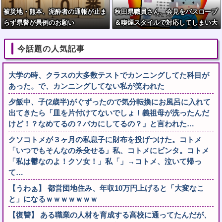
被災地・熊本、泥酔者の通報が止ま
秋田県職員さん、会見をバスローブ
らず県警が異例のお願い
＆喫煙スタイルで対応してしまい大
炎上ｗ
今話題の人気記事
大学の時、クラスの大多数テストでカンニングしてた科目が
あった。で、カンニングしてない私が笑われた
夕飯中、子(2歳半)がぐずったので気分転換にお風呂に入れて
出てきたら「皿を片付けてないでしょ！義祖母が洗ったんだ
けど！？なめてるの？バカにしてるの？」と言われた…
クソコトメが３ヶ月の私息子に財布を投げつけた。コトメ
「いつでもそんなの杀殳せる」私、コトメにビンタ。コトメ
「私は鬱なのよ！クソ女！」私「」→コトメ、泣いて帰っ
て…
【うわぁ】 都営団地住み、年収10万円上げると「大変なこ
と」になるｗｗｗｗｗｗｗ
【復讐】 ある職業の人材を育成する高校に通ってたんだが、