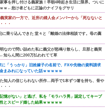
家事を押し付ける義家族！早朝4時起き生活に限界。ついに
ｗｗ←怠け者どもに正論のナイフをグサリ
の義実家の一方で、近所の婦人会メンバーから「死なないと
・・・
)に乗り込んできた 堂々と「離婚の法律相談です。母の薦
明なので問い詰めた私に義父が怒鳴り散らし、旦那と義実
←知らん間に200万払われてて草
家に「うっかり」旧姓嫁子の名前で、FXや先物の資料請求
金まみれになっていた話ｗｗｗｗｗ
た知人の信じられない所作…両手で1本ずつ箸を持ち、骨や
・・・
記憶がない」と逃げ、私を「モラハラ男」認定してキープ
性とスピード婚した結果ｗｗｗｗｗ