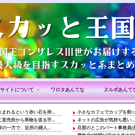
サイトについて
ワロタあんてな
ヌルポあんて
れるという赤い石を持...
小さなカフェでカップを割っ
売所から果物を送る手...
ネットの広告が気持ち悪い…
の一方で、近所の婦人...
旦那のとこのパート事務員(美