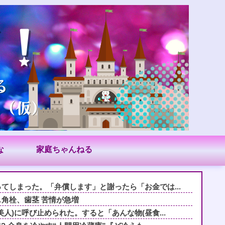
な
家庭ちゃんねる
てしまった。「弁償します」と謝ったら「お金では...
角栓、歯茎 苦情が急増
人)に呼び止められた。すると「あんな物(昼食...