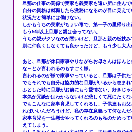
旦那の仕事の関係で実家も義実家も遠い所に住んで
自分の資格は就職したら激務になるのが目に見えて
状況だと簡単には働けない。
しかもうちの実家がちょい毒で、第一子の里帰り出
もう5年以上旦那と親は会ってない。
うちの親がクソなのが悪いけど、旦那と親の板挟み
別に仲良くしなくても良かったけど、もう少し大人
あと、旦那が休日家事やりながらお母さんはほんと
な～とか言われるのもすごく嫌。
言われるのが嫌で家事やっていると、旦那は子供た
でもそれでも自分は協力的な旦那がいるから恵まれ
ふとした時に旦那がお前にもう愛情ない、好きじゃ
本気か冗談かはわからないけど悲しくて死にたくな
でもこんなに家事育児してくれるし、子供達もお父
ればいいんだろうけど、私の存在意義って何なんだ
家事育児を一生懸命やってくれるのも私のためって
えてしまう。