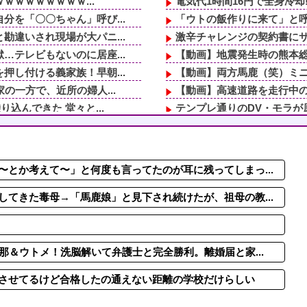
ｗｗｗｗｗｗｗｗ...
電気代1時間16円で全身冷却!
を「〇〇ちゃん」呼び...
「ウトの飯作りに来て」と呼
違いされ現場が大パニ...
激辛チャレンジの契約書にサ
テレビもないのに居座...
【動画】地震発生時の熊本総合病
し付ける義家族！早朝...
【動画】両方馬鹿（笑）ミニ
の一方で、近所の婦人...
【動画】高速道路を走行中の
込んできた 堂々と...
テンプレ通りのDV・モラが
「貯金なんてないよ...
人の睡眠と食事に過剰に口を
90年ぶりに誕生した待望の
毒母→「馬鹿娘」と見...
先生から電話があったんだけ
とか考えて〜」と何度も言ってたのが耳に残ってしまっ...
トメ！洗脳解いて弁護...
毎日暑いから雪に関連する
信じられない所作…両...
取り放題でてんこ盛りにして
てきた毒母→「馬鹿娘」と見下され続けたが、祖母の教...
那＆ウトメ！洗脳解いて弁護士と完全勝利。離婚届と家...
させてるけど合格したの通えない距離の学校だけらしい