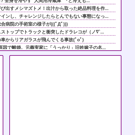
? 全身を冷やす“人間用冷蔵庫”『ど冷えも...
び出すメシマズトメ！出汁から取った絶品料理を作...
インし、チャレンジしたらとんでもない事態になっ...
院の手術室の様子が(((ﾟДﾟ)))
ストップでトラックと衝突したドラレコが（ノ∇`...
車からリアガラスが飛んでくる事故(ﾟoﾟ)
原因で離婚。元義実家に「うっかり」旧姓嫁子の名...
出してくる母親と彼氏うるさい…薬を飲まないと眠...
女の子。お祭り騒ぎの義実家の一方で、近所の婦人...
ど、「〜とか〜」「〜とか考えて〜」と何度も言っ...
映画でも観ようと「生きてこそ」を借りたのね
るのはまあ見かけるが持ち帰りはなしでしょう、、...