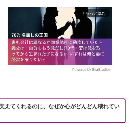
もっと読む
arrow_forward_ios
Powered by 
GliaStudios
M
u
t
支えてくれるのに、なぜか心がどんどん壊れてい
e