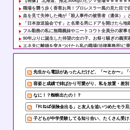
【画像】 北海道、推定300kgのヒグマ登場ｗｗｗｗｗｗ
職場を襲う歩く香害お局！プロレスラー風の見た目で自分
血を見て失神した俺が「殺人事件の被害者（遺体）」と勘
「日本放送協会です」と名乗る男にドアを開けたら地獄…
フル勤務の私に無職義妹やニートコウト全員分の家事を押
90年ぶりに誕生した待望の女の子。お祭り騒ぎの義実家
エネ夫に離婚を突きつけたら私の職場(法律事務所)に乗り
年収1500万の父が退職。父「退職金も渡したよな？」母
女子とアフタヌーンティーとか行ってみたかった
容姿と成績で姉ばかり可愛がり、私を放置・差別してきた
先生から電話があったんだけど、「〜とか〜」「〜
「ﾀﾋねば保険金出る」と友人を追いつめたモラ旦那＆ウ
「お皿は綺麗だけど食べ方が汚い」焼き魚を食べた知人の
容姿と成績で姉ばかり可愛がり、私を放置・差別し
なに！？蜘蛛出たの！？
「ﾀﾋねば保険金出る」と友人を追いつめたモラ旦
子どもが中学受験してる知り合い、たくさん受け