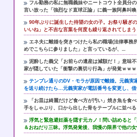
フル勤務の私に無職義妹やニートコウト全員分の
言い放った「強烈なド直球正論」に義一族阿鼻叫喚
90年ぶりに誕生した待望の女の子。お祭り騒ぎ
いいね」と不吉な言葉を何度も繰り返されてしまう
エネ夫に離婚を突きつけたら私の職場(法律事務所
めでこちらに参りました」と言っているが、...
泥酔した義父「お前らの遺産は減額だ！」意味不
家が隠していた「衝撃の裏切り行為」が発覚ｗｗｗ
テンプレ通りのDV・モラが原因で離婚。元義実
を送り続けたら…元義実家が電話番号を変更し、借
「お皿は綺麗だけど食べ方が汚い」焼き魚を食べ
手をしゃぶり、口から出した骨をテーブルに並べる
浮気と緊急避妊薬を隠す元カノ！問い詰めると「
＆おねだり三昧。浮気発覚後、我慢の限界で他の女