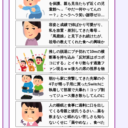
を保護、親も見当たらず近くの児
童館へ→「やだー何やってんの
ー？」とヘラヘラ笑い謝罪ゼロ…
事故寸前だったのに悪びれない放
容姿と成績で姉ばかり可愛がり、
置親なんなの？
私を放置・差別してきた毒母→
「馬鹿娘」と見下され続けたが、
祖母の教えてくれた食への興味か
ら管理栄養士に→今はニート化し
推しの脱退にブチ切れて10mの横
た姉と毒母に幸せな姿を見せつけ
断幕を持ち込み「反対派はボコボ
てるｗｗｗ
コにする」とイキり散らす過激フ
ァン現るｗｗ後ろの席の視界を物
理的に破壊する過激ファンにイラ
朝から家に突撃してきた先輩の小
イラが止まらん
4子が甥っ子用に買ったSwitchに
執着して部屋で大暴れ！コップ割
ってジュース撒き散らしてんのに
「お願いしたら貰えるかもｗ」と
人の睡眠と食事に過剰に口を出し
ヘラヘラ笑って片付けもしない…
てくる母親と彼氏うるさい…薬を
先輩にブチ切れそう
飲まないと眠れない苦しさも知ら
ないくせに「薬やめな」、食べた