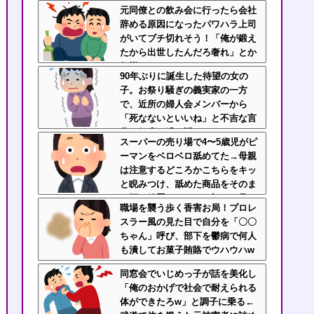
くない時に「一口食べて」としつ
元同僚との飲み会に行ったら会社
こい無神経すぎる！！
辞める原因になったパワハラ上司
がいてブチ切れそう！「俺が鍛え
たから出世したんだろ奢れ」とか
何様のつもりだ？
90年ぶりに誕生した待望の女の
子。お祭り騒ぎの義実家の一方
で、近所の婦人会メンバーから
「死なないといいね」と不吉な言
葉を何度も繰り返されてしま
スーパーの売り場で4〜5歳児がピ
う・・・
ーマンをベロベロ舐めてた→母親
は注意するどころかこちらをキッ
と睨みつけ、舐めた商品をそのま
ま棚へ放置…あんなの初めて見
職場を襲う歩く香害お局！プロレ
た・・・
スラー風の見た目で自分を「〇〇
ちゃん」呼び、部下を鬱病で何人
も潰してお菓子賄賂でウハウハw
ｗｗ
同窓会でいじめっ子が話を美化し
「俺のおかげで社会で耐えられる
体ができたろw」と調子に乗る←