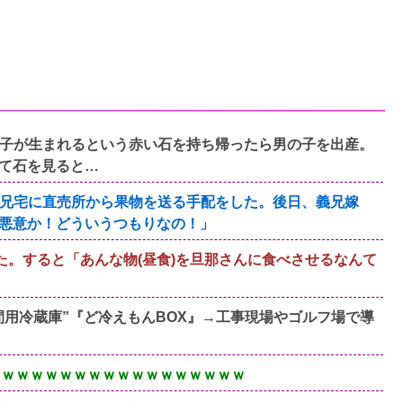
子が生まれるという赤い石を持ち帰ったら男の子を出産。
て石を見ると…
兄宅に直売所から果物を送る手配をした。後日、義兄嫁
悪意か！どういうつもりなの！」
た。すると「あんな物(昼食)を旦那さんに食べさせるなんて
人間用冷蔵庫”『ど冷えもんBOX』→工事現場やゴルフ場で導
ｗｗｗｗｗｗｗｗｗｗｗｗｗｗｗｗｗｗｗ