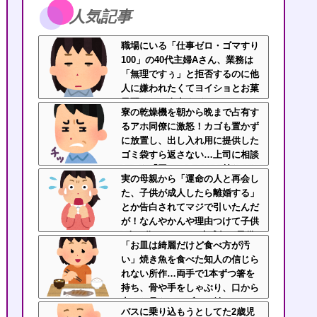
人気記事
職場にいる「仕事ゼロ・ゴマすり
100」の40代主婦Aさん、業務は
「無理ですぅ」と拒否するのに他
人に嫌われたくてヨイショとお菓
子配りだけ全力すぎる
寮の乾燥機を朝から晩まで占有す
るアホ同僚に激怒！カゴも置かず
に放置し、出し入れ用に提供した
ゴミ袋すら返さない…上司に相談
しても「困ってるのはお前だけだ
実の母親から「運命の人と再会し
から我慢しろ」←はぁ？！
た、子供が成人したら離婚する」
とか告白されてマジで引いたんだ
が！なんやかんや理由つけて子供
4人も作っておいて未成年の子供
「お皿は綺麗だけど食べ方が汚
に言う話かよ！
い」焼き魚を食べた知人の信じら
れない所作…両手で1本ずつ箸を
持ち、骨や手をしゃぶり、口から
出した骨をテーブルに並べ
バスに乗り込もうとしてた2歳児
る・・・