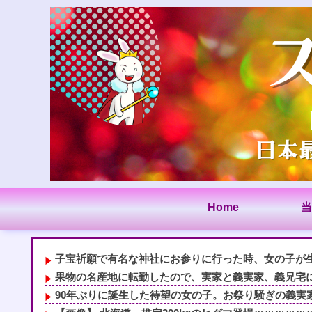
Home
当
子宝祈願で有名な神社にお参りに行った時、女の子が生ま
果物の名産地に転勤したので、実家と義実家、義兄宅に直
90年ぶりに誕生した待望の女の子。お祭り騒ぎの義実家