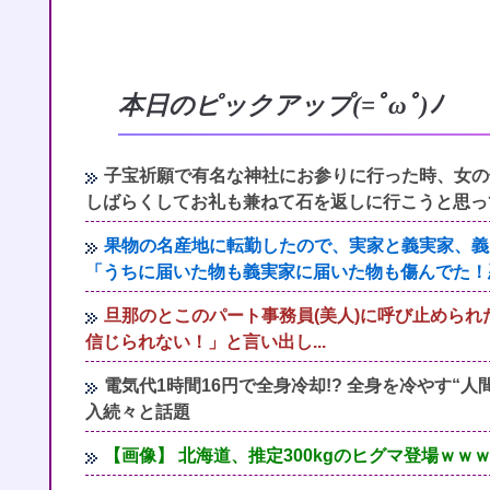
本日のピックアップ(=ﾟωﾟ)ﾉ
子宝祈願で有名な神社にお参りに行った時、女の
しばらくしてお礼も兼ねて石を返しに行こうと思っ
果物の名産地に転勤したので、実家と義実家、義
「うちに届いた物も義実家に届いた物も傷んでた！
旦那のとこのパート事務員(美人)に呼び止められ
信じられない！」と言い出し...
電気代1時間16円で全身冷却!? 全身を冷やす“
入続々と話題
【画像】 北海道、推定300kgのヒグマ登場ｗ