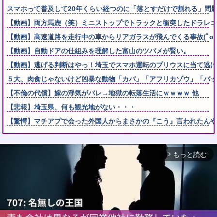
スマホって普及して20年くらい経つのに「落とすだけで割れる」問
【動画】両方馬鹿（笑）ミニストップでトラックと衝突したドラレコ
【動画】高速道路を走行中の車からリアガラスが飛んでくる事故(ﾟoﾟ
【動画】自動ドアの仕組みを理解した富山のツバメが賢い。
【動画】逃げる判断はやっ！埼玉でスマホ運転のプリウスに当て逃げ
５大、肉食じゃないけど凶暴な動物「カバ」「アフリカゾウ」「バッ
【不倫の代償】嫁の浮気がバレ→地獄の転落生活にｗｗｗｗ 他
【悲報】埼玉県、何も観光地がない・・・
【驚愕】マチアプで会った外国人からまさかの『こう』言われたんや
もっと読む
arrow_forward_ios