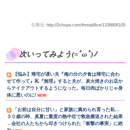
引用元:
http://2chspa.com/thread/live/1338806105
次いってみよう(=ﾟωﾟ)ﾉ
【悩み】帰宅が遅い夫『俺の分の夕食は帰宅に合わ
せて作って』私『無理』すると夫が、炭火焼きのお店か
らテイクアウトするようになった。毎日肉ばかりじゃ身
体に悪いのに!
NEW!
「お前は自分に甘い」と家族に責められ育った私…
３０歳の時、真夏に重度の熱中症で救急搬送された結果
→会社の人たちから叩きつけられた「衝撃の事実」に絶