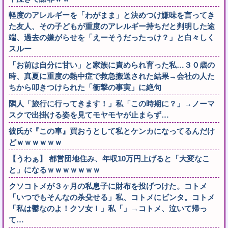
軽度のアレルギーを「わがまま」と決めつけ嫌味を言ってき
た友人、その子どもが重度のアレルギー持ちだと判明した途
端、過去の嫌がらせを「えーそうだったっけ？」と白々しく
スルー
「お前は自分に甘い」と家族に責められ育った私…３０歳の
時、真夏に重度の熱中症で救急搬送された結果→会社の人た
ちから叩きつけられた「衝撃の事実」に絶句
隣人「旅行に行ってきます！」私「この時期に？」→ノーマ
スクで出掛ける姿を見てモヤモヤが止まらず…
彼氏が『この車』買おうとして私とケンカになってるんだけ
どｗｗｗｗｗｗ
【うわぁ】 都営団地住み、年収10万円上げると「大変なこ
と」になるｗｗｗｗｗｗｗ
クソコトメが３ヶ月の私息子に財布を投げつけた。コトメ
「いつでもそんなの杀殳せる」私、コトメにビンタ。コトメ
「私は鬱なのよ！クソ女！」私「」→コトメ、泣いて帰っ
て…