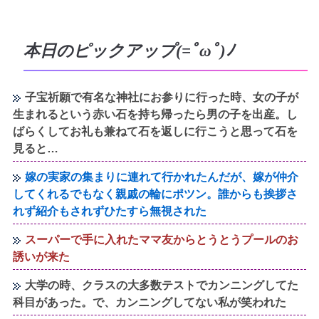
本日のピックアップ(=ﾟωﾟ)ﾉ
子宝祈願で有名な神社にお参りに行った時、女の子が
生まれるという赤い石を持ち帰ったら男の子を出産。し
ばらくしてお礼も兼ねて石を返しに行こうと思って石を
見ると…
嫁の実家の集まりに連れて行かれたんだが、嫁が仲介
してくれるでもなく親戚の輪にポツン。誰からも挨拶さ
れず紹介もされずひたすら無視された
スーパーで手に入れたママ友からとうとうプールのお
誘いが来た
大学の時、クラスの大多数テストでカンニングしてた
科目があった。で、カンニングしてない私が笑われた