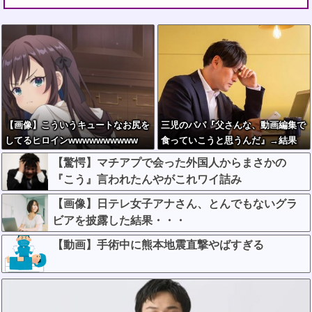
【画像】こういうキュートなお尻を
三児のパパ『父さんな、動画編集で
してるヒロインwwwwwwwwww
食っていこうと思うんだ』→結果
【驚愕】マチアプで会った外国人からまさかの
『こう』言われたんやがこれワイ詰み
か？？？？？？？
【画像】日テレ女子アナさん、とんでもないグラ
ビアを披露した結果・・・
【動画】手術中に熊本地震直撃やばすぎる