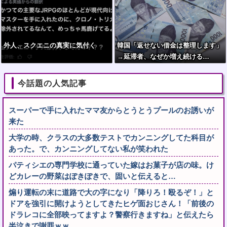
外人、スクエニの真実に気付く
韓国「返せない借金は整理します」
→延滞者、なぜか増え続ける…
今話題の人気記事
スーパーで手に入れたママ友からとうとうプールのお誘いが
来た
大学の時、クラスの大多数テストでカンニングしてた科目が
あった。で、カンニングしてない私が笑われた
パティシエの専門学校に通っていた嫁はお菓子が店の味。け
どカレーの野菜はぽきぽきで、固いと伝えると…
煽り運転の末に道路で大の字になり「降りろ！殴るぞ！」と
ドアを強引に開けようとしてきたヒゲ面おじさん！「前後の
ドラレコに全部映ってますよ？警察行きますね」と伝えたら
半泣きで謝罪ｗｗ