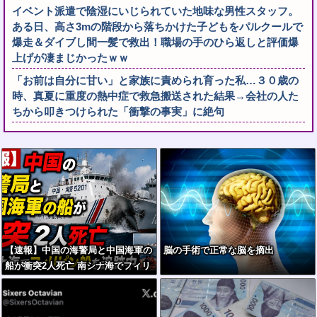
イベント派遣で陰湿にいじられていた地味な男性スタッフ。
ある日、高さ3mの階段から落ちかけた子どもをパルクールで
爆走＆ダイブし間一髪で救出！職場の手のひら返しと評価爆
上げが凄まじかったｗｗ
「お前は自分に甘い」と家族に責められ育った私…３０歳の
時、真夏に重度の熱中症で救急搬送された結果→会社の人た
ちから叩きつけられた「衝撃の事実」に絶句
【速報】中国の海警局と中国海軍の
脳の手術で正常な脳を摘出
船が衝突2人死亡 南シナ海でフィリ
ピン船を追跡中