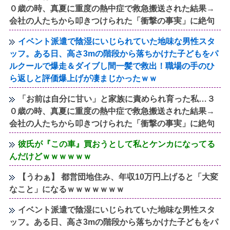
０歳の時、真夏に重度の熱中症で救急搬送された結果→
会社の人たちから叩きつけられた「衝撃の事実」に絶句
イベント派遣で陰湿にいじられていた地味な男性スタ
ッフ。ある日、高さ3mの階段から落ちかけた子どもをパ
ルクールで爆走＆ダイブし間一髪で救出！職場の手のひ
ら返しと評価爆上げが凄まじかったｗｗ
「お前は自分に甘い」と家族に責められ育った私…３
０歳の時、真夏に重度の熱中症で救急搬送された結果→
会社の人たちから叩きつけられた「衝撃の事実」に絶句
彼氏が『この車』買おうとして私とケンカになってる
んだけどｗｗｗｗｗｗ
【うわぁ】 都営団地住み、年収10万円上げると「大変
なこと」になるｗｗｗｗｗｗｗ
イベント派遣で陰湿にいじられていた地味な男性スタ
ッフ。ある日、高さ3mの階段から落ちかけた子どもをパ