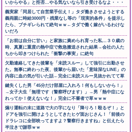
いからやる」と拒否…やる気ないなら引き受けるなよ・・・
義実家「同居して自営業手伝え！」タダ働きさせようとする
義両親に時給3000円・残業なし等の「現実的条件」を提示し
たら、ブチギレられて絶句ｗｗ←タダで働く嫁がいるわけな
いだろ
「お前は自分に甘い」と家族に責められ育った私…３０歳の
時、真夏に重度の熱中症で救急搬送された結果→会社の人た
ちから叩きつけられた「衝撃の事実」に絶句
欠勤連絡してきた後輩を「未読スルー」して強引に出勤させ
た。無事に終わった夜、後輩から届いた「意味深なLINE」の
内容に血の気が引いた話←完全に未読スルー見抜かれてて草
鍵失くした男「45分だけ部屋に入れろ！何もしないから！」
→女子大生「無理です（警察呼びます）」→男「熱中症にな
れってか！使えないな！」完全に不審者で草ｗｗｗ
煽り運転の末に道路で大の字になり「降りろ！殴るぞ！」と
ドアを強引に開けようとしてきたヒゲ面おじさん！「前後の
ドラレコに全部映ってますよ？警察行きますね」と伝えたら
半泣きで謝罪ｗｗ