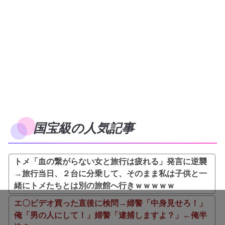
国宝級の人気記事
トメ「血の繋がらない女と旅行は疲れる」発言に逆襲
→旅行当日、２台に分乗して、そのまま私は子供と一
緒にトメたちとは別の旅館へ行きｗｗｗｗｗ
エ〇ビデオ買った直後に検問→婦警「中身見せろ！」
俺「男の人にして！」婦警「逮捕しますよ？」←俺半