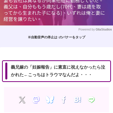
Powered by 
GliaStudios
※自動音声の停止は↑のバナーをタップ
M
u
t
e
義兄嫁の「妊娠報告」に素直に祝えなかったら泣
かれた←こっちはトラウマなんだよ・・・