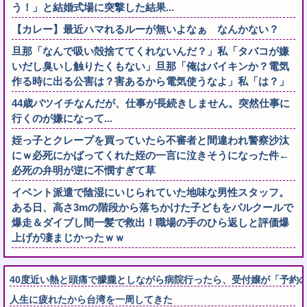
う！」と結婚式場に突撃した結果...
【カレー】最近ハマれるルーが無いよなぁ なんかない？
旦那「なんで吸い殻捨ててくれないんだ？」私「タバコが嫌
いだし臭いし触りたくもない」旦那「俺はバイキンか？電気
作る時に出る公害は？害あるから電気使うなよ」私「は？」
44歳バツイチなんだが、仕事が長続きしません。突然仕事に
行くのが嫌になって...
姪っ子とクレープを買っていたら不審者と間違われ警察沙汰
にｗ必死にかばってくれた姪の一言に泣きそうになった件←
必死の弁明が逆に不憫すぎて草
イベント派遣で陰湿にいじられていた地味な男性スタッフ。
ある日、高さ3mの階段から落ちかけた子どもをパルクールで
爆走＆ダイブし間一髪で救出！職場の手のひら返しと評価爆
上げが凄まじかったｗｗ
40度近い熱と頭痛で朦朧としながら病院行ったら、受付嬢が「予約の
人生に疲れたから台湾を一周してきた