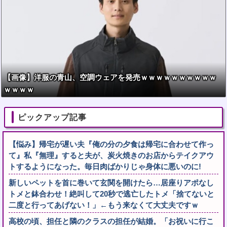
【画像】洋服の青山、空調ウェアを発売ｗｗｗｗｗｗｗｗｗｗ
ｗｗｗｗ
ピックアップ記事
【悩み】帰宅が遅い夫『俺の分の夕食は帰宅に合わせて作っ
て』私『無理』すると夫が、炭火焼きのお店からテイクアウ
トするようになった。毎日肉ばかりじゃ身体に悪いのに!
新しいペットを首に巻いて玄関を開けたら…居座りアポなし
トメと鉢合わせ！絶叫して20秒で逃亡したトメ「捨てないと
二度と行ってあげない！」←もう来なくて大丈夫ですｗ
高校の頃、担任と隣のクラスの担任が結婚。「お祝いに行こ