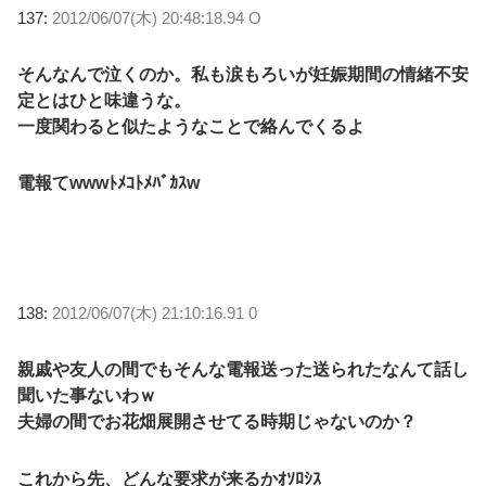
137:
2012/06/07(木) 20:48:18.94 O
そんなんで泣くのか。私も涙もろいが妊娠期間の情緒不安
定とはひと味違うな。
一度関わると似たようなことで絡んでくるよ
電報てwwwﾄﾒｺﾄﾒﾊﾞｶｽw
138:
2012/06/07(木) 21:10:16.91 0
親戚や友人の間でもそんな電報送った送られたなんて話し
聞いた事ないわｗ
夫婦の間でお花畑展開させてる時期じゃないのか？
これから先、どんな要求が来るかｵｿﾛｼｽ