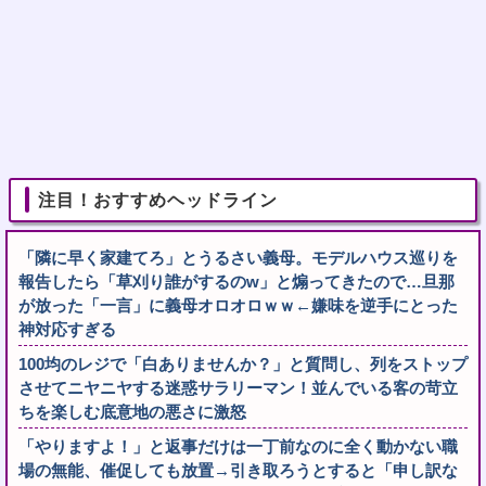
注目！おすすめヘッドライン
「隣に早く家建てろ」とうるさい義母。モデルハウス巡りを
報告したら「草刈り誰がするのw」と煽ってきたので…旦那
が放った「一言」に義母オロオロｗｗ←嫌味を逆手にとった
神対応すぎる
100均のレジで「白ありませんか？」と質問し、列をストップ
させてニヤニヤする迷惑サラリーマン！並んでいる客の苛立
ちを楽しむ底意地の悪さに激怒
「やりますよ！」と返事だけは一丁前なのに全く動かない職
場の無能、催促しても放置→引き取ろうとすると「申し訳な