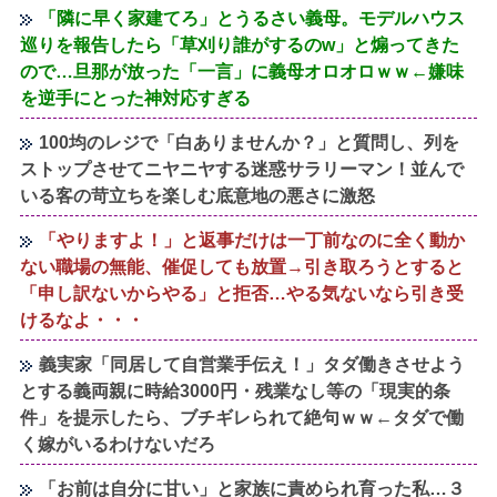
「隣に早く家建てろ」とうるさい義母。モデルハウス
巡りを報告したら「草刈り誰がするのw」と煽ってきた
ので…旦那が放った「一言」に義母オロオロｗｗ←嫌味
を逆手にとった神対応すぎる
100均のレジで「白ありませんか？」と質問し、列を
ストップさせてニヤニヤする迷惑サラリーマン！並んで
いる客の苛立ちを楽しむ底意地の悪さに激怒
「やりますよ！」と返事だけは一丁前なのに全く動か
ない職場の無能、催促しても放置→引き取ろうとすると
「申し訳ないからやる」と拒否…やる気ないなら引き受
けるなよ・・・
義実家「同居して自営業手伝え！」タダ働きさせよう
とする義両親に時給3000円・残業なし等の「現実的条
件」を提示したら、ブチギレられて絶句ｗｗ←タダで働
く嫁がいるわけないだろ
「お前は自分に甘い」と家族に責められ育った私…３