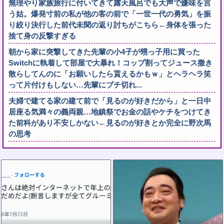
無理やり家族旅行に付いてきて露天風呂でも大声で嫌味を言
う姑。爆発寸前の私が他の客の前で「一世一代の勇気」を振
り絞り決行した前代未聞の返り討ちがこちら←身体を張った
捨て身の反撃すぎる
朝から家に突撃してきた先輩の小4子が甥っ子用に買った
Switchに執着して部屋で大暴れ！コップ割ってジュース撒き
散らしてんのに「お願いしたら貰えるかもｗ」とヘラヘラ笑
って片付けもしない…先輩にブチ切れ...
夫婦で建てる家の建て前で「見るのが好きだから」と一日中
居座る気満々の義両親…地鎮祭でお金の話やケチをつけてき
た前科があり不安しかない←見るのが好きとか完全に野次馬
の思考