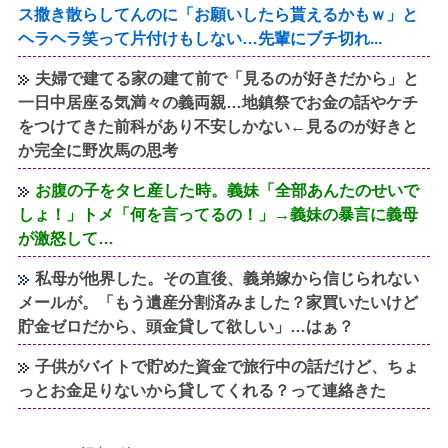
ス撒き散らしてんのに「お願いしたら貰えるかもｗ」と
ヘラヘラ笑って片付けもしない…先輩にブチ切れ...
夫婦で建てる家の建て前で「見るのが好きだから」と
一日中居座る気満々の義両親…地鎮祭でお金の話やケチ
をつけてきた前科があり不安しかない←見るのが好きと
か完全に野次馬の思考
お腹の子をタヒ産した時。義妹「全部あんたのせいで
しょ！」トメ「何を言ってるの！」→義妹の暴言に義母
が激怒して…
私母が他界した。その直後、義弟嫁から信じられない
メールが。「もう遺産分割済みました？家買いたいけど
貯金ゼロだから、頭金貸して欲しい」…はぁ？
子供がバイトで貯めた資金で旅行中の話だけど、ちょ
っとお金足りないから貸してくれる？って連絡きた