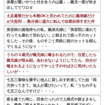
体重が重いやつと付き合うのは嫌」→義兄一家が吹き
出しててワロタ
土足厳禁だから冬靴OKと言われてたのに義弟嫁だけ
が大批判 → 数分後に盛大に転んで自業自得すぎた件
美容師の資格持ちの私。義弟夫婦に「美容院に連れて
行っても暴れて切れない」と頼まれて姪っ子のカット
をした→その後、ものすごく気軽に姪のカットを頼ん
でくるようになり・・・
うちの３歳児が義兄娘に噛まれるたので、注意したら
義兄嫁が恨み顔。会わせないようにしてたら、自分が
噛まれるようになってやっと子のやばさに気付いたら
しいが・・・
七五三着物を勝手に他人に貸し出す約束してた姑「両
方持ってきて。知人が選びたいって」私「うちの子も
七五三なんですけど・・・」
家を建てた時に、田舎だったので上棟式や餅まきをし
た。義母「餅まき良かったわよ」→義兄嫁ブチギレ