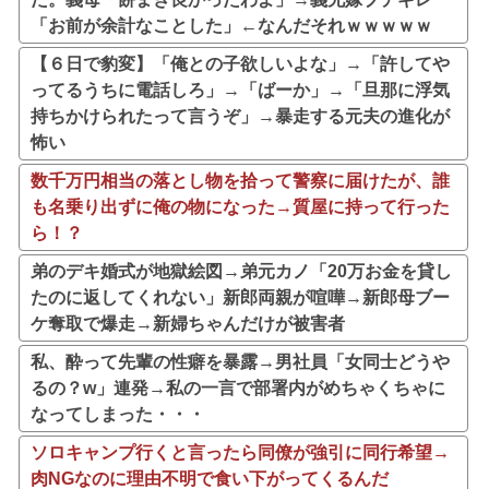
「お前が余計なことした」←なんだそれｗｗｗｗｗ
【６日で豹変】「俺との子欲しいよな」→「許してや
ってるうちに電話しろ」→「ばーか」→「旦那に浮気
持ちかけられたって言うぞ」→暴走する元夫の進化が
怖い
数千万円相当の落とし物を拾って警察に届けたが、誰
も名乗り出ずに俺の物になった→質屋に持って行った
ら！？
弟のデキ婚式が地獄絵図→弟元カノ「20万お金を貸し
たのに返してくれない」新郎両親が喧嘩→新郎母ブー
ケ奪取で爆走→新婦ちゃんだけが被害者
私、酔って先輩の性癖を暴露→男社員「女同士どうや
るの？w」連発→私の一言で部署内がめちゃくちゃに
なってしまった・・・
ソロキャンプ行くと言ったら同僚が強引に同行希望→
肉NGなのに理由不明で食い下がってくるんだ