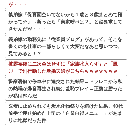
が・・・
義弟嫁「保育園空いてないから１歳と３歳まとめて預
かって☆」→断ったら「実家呼べば？」と謎要求して
きたんだが・・・
義弟嫁の勤務先に「従業員ブログ」があって、そこを
書くのも仕事の一部らしくて大変だなあと思いつつ、
見てみると！？
披露宴後に二次会はせずに「家族水入らず」と「風
〇」で別行動した新婚夫婦がこちらｗｗｗｗｗｗｗ
警察署前で停車中に追突された結果→ドラレコから私
の熱唱が爆音再生され続け羞恥プレイ→正義は勝った
が私はﾀﾋんだ
医者に止められても炭水化物祭りを続けた結果、40代
前半で痩せ始めた上司の「自業自得メニュー」があま
りに地獄だった件