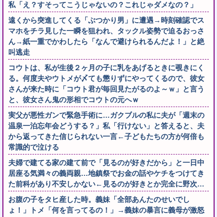
私「え？すそってこうじゃないの？これじゃダメなの？」
遠くから突進してくる「ぶつかり男」に遭遇→時刻確認でス
マホをチラ見した一瞬を狙われ、タックル姿勢で迫るおっさ
ん→紙一重でかわしたら「なんで避けられるんだよ！」と絶
叫逃走
コウトは、私が生後２ヶ月の子に乳をあげるときに覗きにく
る。何度夫やウトメが〆ても懲りずにやってくるので、彼女
さんが来た時に「コウト君が毎回見たがるのよ～ｗ」と言う
と、彼女さん鬼の形相でコウトの元へｗ
実父が悪性ガンで緊急手術に…ガクブルの私に夫が「週末の
温泉一泊忘年会どうする？」私「行けない」と答えると、夫
から返ってきた信じられない一言←子どもたちの方が何倍も
常識的で泣ける
夫婦で建てる家の建て前で「見るのが好きだから」と一日中
居座る気満々の義両親…地鎮祭でお金の話やケチをつけてき
た前科があり不安しかない←見るのが好きとか完全に野次…
お腹の子をタヒ産した時。義妹「全部あんたのせいでし
ょ！」トメ「何を言ってるの！」→義妹の暴言に義母が激怒