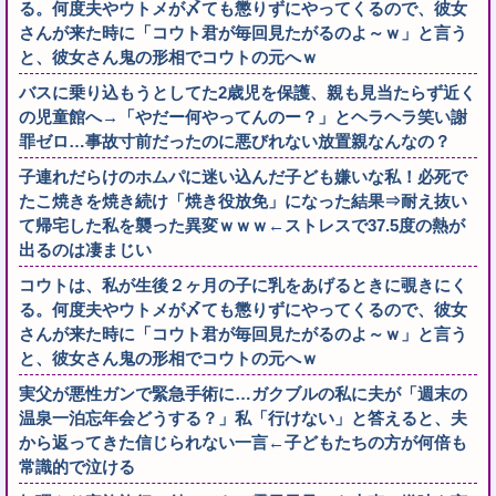
る。何度夫やウトメが〆ても懲りずにやってくるので、彼女
さんが来た時に「コウト君が毎回見たがるのよ～ｗ」と言う
と、彼女さん鬼の形相でコウトの元へｗ
バスに乗り込もうとしてた2歳児を保護、親も見当たらず近く
の児童館へ→「やだー何やってんのー？」とヘラヘラ笑い謝
罪ゼロ…事故寸前だったのに悪びれない放置親なんなの？
子連れだらけのホムパに迷い込んだ子ども嫌いな私！必死で
たこ焼きを焼き続け「焼き役放免」になった結果⇒耐え抜い
て帰宅した私を襲った異変ｗｗｗ←ストレスで37.5度の熱が
出るのは凄まじい
コウトは、私が生後２ヶ月の子に乳をあげるときに覗きにく
る。何度夫やウトメが〆ても懲りずにやってくるので、彼女
さんが来た時に「コウト君が毎回見たがるのよ～ｗ」と言う
と、彼女さん鬼の形相でコウトの元へｗ
実父が悪性ガンで緊急手術に…ガクブルの私に夫が「週末の
温泉一泊忘年会どうする？」私「行けない」と答えると、夫
から返ってきた信じられない一言←子どもたちの方が何倍も
常識的で泣ける