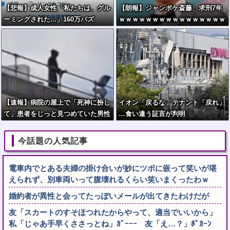
【悲報】成人女性「私たちは、グル
【朗報】ジャンポケ斎藤、求刑7年
ーミングされた...」160万バズ
ｗｗｗｗｗｗｗｗｗｗｗｗｗｗｗｗ
ｗｗｗｗｗｗｗｗｗｗｗｗｗｗｗｗ
ｗｗｗｗｗｗｗｗｗ
【速報】病院の屋上で「死神に扮し
イオン「戻るな」テナント「戻れ」
て」患者をじっと見つめていた男性
…食い違う証言が判明
を逮捕
今話題の人気記事
電車内でとある夫婦の掛け合いが妙にツボに嵌って笑いが堪
えられず、別車両いって腹壊れるくらい笑いまくったわｗ
婚約者が異性と会ってたっぽいメールが出てきたわけだが
友「スカートのすそほつれたからやって、適当でいいから」
私「じゃあ手早くささっとね」ｶﾞｰｰｰ 友「え…？」ﾎﾟｶｰﾝ