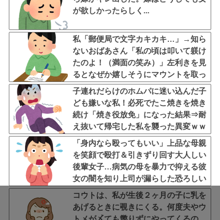
が欲しかったらしく...
私「郵便局で文字カキカキ…」→知ら
ないおばあさん「私の頃は叩いて躾け
たのよ！（満面の笑み）」左利きを見
るとなぜか嬉しそうにマウントを取っ
てくる老人なんなん？
子連れだらけのホムパに迷い込んだ子
ども嫌いな私！必死でたこ焼きを焼き
続け「焼き役放免」になった結果⇒耐
え抜いて帰宅した私を襲った異変ｗｗ
ｗ←ストレスで37.5度の熱が出るのは
「身内なら殴ってもいい」上品な母親
凄まじい
を笑顔で殴打＆引きずり回す大人しい
後輩女子…病気の母を暴力で抑える彼
女の闇を知り上司が漏らした恐ろしい
一言←第三者の介入が必要だろ
コウトは、私が生後２ヶ月の子に乳を
あげるときに覗きにくる。何度夫やウ
トメが〆ても懲りずにやってくるの