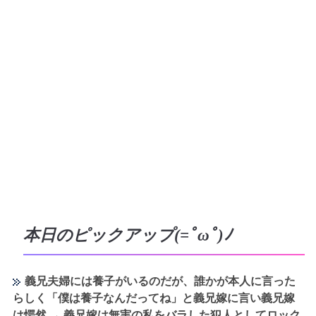
本日のピックアップ(=ﾟωﾟ)ﾉ
義兄夫婦には養子がいるのだが、誰かが本人に言った
らしく「僕は養子なんだってね」と義兄嫁に言い義兄嫁
は愕然 → 義兄嫁は無実の私をバラした犯人としてロック