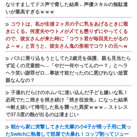
なりすましてドス声で脅した結果←声優スキルの無駄遣
いが最高すぎるｗｗｗ
コウトは、私が生後２ヶ月の子に乳をあげるときに覗
きにくる。何度夫やウトメが〆ても懲りずにやってくる
ので、彼女さんが来た時に「コウト君が毎回見たがるの
よ～ｗ」と言うと、彼女さん鬼の形相でコウトの元へｗ
バスに乗り込もうとしてた2歳児を保護、親も見当たら
ず近くの児童館へ→「やだー何やってんのー？」とヘラ
ヘラ笑い謝罪ゼロ…事故寸前だったのに悪びれない放置
親なんなの？
子連れだらけのホムパに迷い込んだ子ども嫌いな私！
必死でたこ焼きを焼き続け「焼き役放免」になった結果
⇒耐え抜いて帰宅した私を襲った異変ｗｗｗ←ストレス
で37.5度の熱が出るのは凄まじい
朝から家に突撃してきた先輩の小4子が甥っ子用に買っ
たSwitchに執着して部屋で大暴れ！コップ割ってジュー