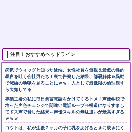
注目！おすすめヘッドライン
病気でウィッグと知った途端、女性社員を無視＆最低の性的
暴言を吐く会社男たち！裏で告発した結果、部署解体＆異動
で減給の地獄を見ることにｗｗ←人として最低限の倫理観す
ら欠如してる
専業主婦の私に毎日暴言電話をかけてくるトメ！声優学校で
培った声色チェンジで間違い電話ループ⇒極道になりすまし
てドス声で脅した結果←声優スキルの無駄遣いが最高すぎる
ｗｗｗ
コウトは、私が生後２ヶ月の子に乳をあげるときに覗きにく