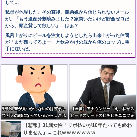
して…
私母が他界した。その直後、義弟嫁から信じられないメール
が。「もう遺産分割済みました？家買いたいけど貯金ゼロだ
から、頭金貸して欲しい」…はぁ？
風呂上がりにビールを注文しようとしたら出来上がった仲間
が「まだ残ってるよー」と飲みかけの瓶から俺のコップに勝
手に注いだ。
野獣先輩が見つからないのは整形し
【画像】アナウンサー「え、私がス
て別人の顔になっているから←これ
ピードスケートのピチピチユニフォ
ーム着るんですか…？ﾑﾁｨ！！」←
【悲報】31歳女性「リボ払いが10年たっても終わ
これはお前らに刺さるやろw w w w
りません」←これw w w w w w w
w w w w