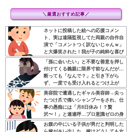
＼厳選おすすめ記事／
ネットに投稿した絵への応援コメン
ト、実は遠隔監視してた両親の自作自
演で「コメントつく訳ないじゃんｗ」
と大爆笑された！我が子の純粋な喜び
を踏みにじる毒親と絶縁を決断
「孫に会いたい」と不要な善意を押し
付けてくる義親に限界寸前なんだが…
断っても「なんで？」と引き下がら
ず、一度でも受け入れるとつけ上が
り、夫の注意も効果がなく、拒否し続
美容院で遭遇したギャル美容師→尖っ
けることで精神的に追い詰められてる
たつけ爪で痛いシャンプーをされ、仕
事の愚痴には「月8日休み！？贅
沢〜！」と連連呼…プロ意識ゼロの身
だしなみと、客に嫉妬してマウントを
お腹の中にいる子供が男だと判明した
取ってくるのが不快すぎ・・・
ら嫁がキレ出した。嫁はどうしても女