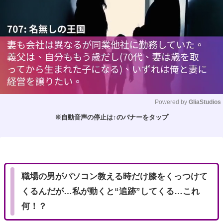
Powered by 
GliaStudios
※自動音声の停止は↑のバナーをタップ
M
u
t
e
職場の男がパソコン教える時だけ膝をくっつけて
くるんだが…私が動くと“追跡”してくる…これ
何！？