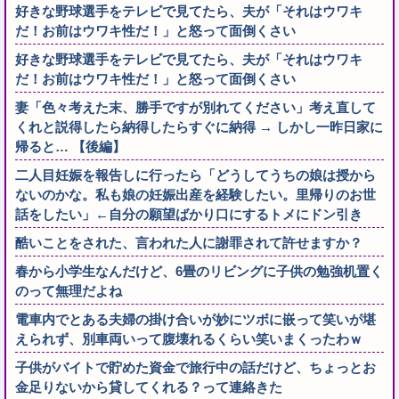
好きな野球選手をテレビで見てたら、夫が「それはウワキ
だ！お前はウワキ性だ！」と怒って面倒くさい
好きな野球選手をテレビで見てたら、夫が「それはウワキ
だ！お前はウワキ性だ！」と怒って面倒くさい
妻「色々考えた末、勝手ですが別れてください」考え直して
くれと説得したら納得したらすぐに納得 → しかし一昨日家に
帰ると… 【後編】
二人目妊娠を報告しに行ったら「どうしてうちの娘は授から
ないのかな。私も娘の妊娠出産を経験したい。里帰りのお世
話をしたい」←自分の願望ばかり口にするトメにドン引き
酷いことをされた、言われた人に謝罪されて許せますか？
春から小学生なんだけど、6畳のリビングに子供の勉強机置く
のって無理だよね
電車内でとある夫婦の掛け合いが妙にツボに嵌って笑いが堪
えられず、別車両いって腹壊れるくらい笑いまくったわｗ
子供がバイトで貯めた資金で旅行中の話だけど、ちょっとお
金足りないから貸してくれる？って連絡きた