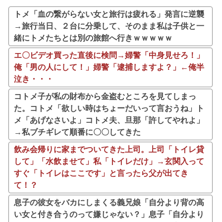
トメ「血の繋がらない女と旅行は疲れる」発言に逆襲
→旅行当日、２台に分乗して、そのまま私は子供と一
緒にトメたちとは別の旅館へ行きｗｗｗｗｗ
エ〇ビデオ買った直後に検問→婦警「中身見せろ！」
俺「男の人にして！」婦警「逮捕しますよ？」←俺半
泣き・・・
コトメ子が私の財布から金盗むところを見てしまっ
た。コトメ「欲しい時はちょーだいって言おうね」ト
メ「あげなさいよ」コトメ夫、旦那「許してやれよ」
→私ブチギレて順番に〇〇してきた
飲み会帰りに家までついてきた上司。上司「トイレ貸
して」「水飲ませて」私「トイレだけ」→玄関入って
すぐ「トイレはここです」と言ったら父が出てき
て！？
息子の彼女をバカにしまくる義兄娘「自分より背の高
い女と付き合うのって嫌じゃない？」息子「自分より