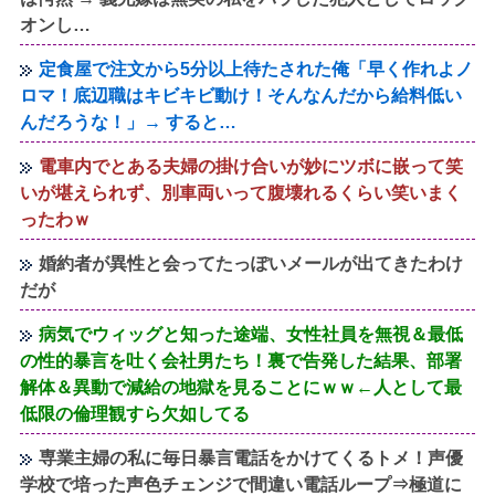
オンし…
定食屋で注文から5分以上待たされた俺「早く作れよノ
ロマ！底辺職はキビキビ動け！そんなんだから給料低い
んだろうな！」→ すると…
電車内でとある夫婦の掛け合いが妙にツボに嵌って笑
いが堪えられず、別車両いって腹壊れるくらい笑いまく
ったわｗ
婚約者が異性と会ってたっぽいメールが出てきたわけ
だが
病気でウィッグと知った途端、女性社員を無視＆最低
の性的暴言を吐く会社男たち！裏で告発した結果、部署
解体＆異動で減給の地獄を見ることにｗｗ←人として最
低限の倫理観すら欠如してる
専業主婦の私に毎日暴言電話をかけてくるトメ！声優
学校で培った声色チェンジで間違い電話ループ⇒極道に