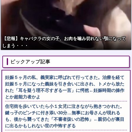
【悲報】キャバクラの女の子、お肉を噛み切れない顎になって
しまう・・・
ピックアップ記事
妊娠５ヶ月の私、義実家に呼ばれて行ってきた。治療を経て
妊娠５ヶ月になった義妹を引き合いに出され、トメから放た
れた「耳を疑う理不尽すぎる一言」に愕然←妊娠時期の操作
とか超能力者かよ
住宅街を歩いていたら小１女児に泣きながら抱きつかれた。
鍵っ子のピンチに付き添い30分…無事にお母さんが現れる
も、後から襲ってきた「不審者扱いの恐怖」←親切心が裏目
に出るかもしれない世の中怖すぎる