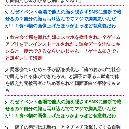
し面倒だし金かかるし別によくね？」
なぜイベント会場で他人の顔を隠さずSNSに無断で載
せるの？自分の顔も写り込んでてマジで胸糞悪いんだ
が！！食べ物の画像上げたほうがよっぽど有意義だわ
飲み会で席を離れた隙にスマホを操作され、全ゲーム
アプリをアンインストールされた…課金データ消失にキ
レると「復元できるならいいじゃん」「ゲーム如きで」
と逆ギレして帰走
同窓会でいじめっ子が話を美化し「俺のおかげで社会
で耐えられる体ができたろw」と調子に乗る←武道で体
を鍛えた元被害者に詰め寄られて顔面蒼白で平謝りｗｗ
ｗ
なぜイベント会場で他人の顔を隠さずSNSに無断で載
せるの？自分の顔も写り込んでてマジで胸糞悪いんだ
が！！食べ物の画像上げたほうがよっぽど有意義だわ
「嫁子の料理は未熟ね」とネチネチ攻撃してくる自称