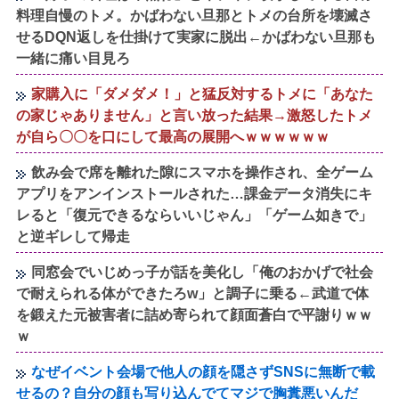
料理自慢のトメ。かばわない旦那とトメの台所を壊滅さ
せるDQN返しを仕掛けて実家に脱出←かばわない旦那も
一緒に痛い目見ろ
家購入に「ダメダメ！」と猛反対するトメに「あなた
の家じゃありません」と言い放った結果→激怒したトメ
が自ら〇〇を口にして最高の展開へｗｗｗｗｗｗ
飲み会で席を離れた隙にスマホを操作され、全ゲーム
アプリをアンインストールされた…課金データ消失にキ
レると「復元できるならいいじゃん」「ゲーム如きで」
と逆ギレして帰走
同窓会でいじめっ子が話を美化し「俺のおかげで社会
で耐えられる体ができたろw」と調子に乗る←武道で体
を鍛えた元被害者に詰め寄られて顔面蒼白で平謝りｗｗ
ｗ
なぜイベント会場で他人の顔を隠さずSNSに無断で載
せるの？自分の顔も写り込んでてマジで胸糞悪いんだ