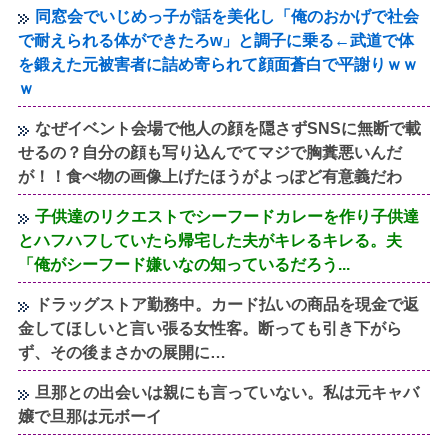
同窓会でいじめっ子が話を美化し「俺のおかげで社会
で耐えられる体ができたろw」と調子に乗る←武道で体
を鍛えた元被害者に詰め寄られて顔面蒼白で平謝りｗｗ
ｗ
なぜイベント会場で他人の顔を隠さずSNSに無断で載
せるの？自分の顔も写り込んでてマジで胸糞悪いんだ
が！！食べ物の画像上げたほうがよっぽど有意義だわ
子供達のリクエストでシーフードカレーを作り子供達
とハフハフしていたら帰宅した夫がキレるキレる。夫
「俺がシーフード嫌いなの知っているだろう...
ドラッグストア勤務中。カード払いの商品を現金で返
金してほしいと言い張る女性客。断っても引き下がら
ず、その後まさかの展開に…
旦那との出会いは親にも言っていない。私は元キャバ
嬢で旦那は元ボーイ