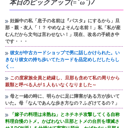
本日のピックアップ(=ﾟωﾟ)ﾉ
妊娠中の私「息子の名前は『パスタ』にするから」旦
那・親・友人「！？ やめなよそんな名前！」私「私が産
むんだから文句は言わせない！」現在、改名の手続き中
です・・・
彼女が中古カードショップで男に話しかけられた。い
きなり彼女の持ち歩いてたカードを品定めしだしたらし
く…
この度家族全員と絶縁し、旦那も含めて私の周りから
親類と呼べる人が１人もいなくなりました～
母と一緒の時に、明らかに足に障害がある方が歩いて
いた。母「なんであんな歩き方なの？ふざけてるの？」
「嫁子の料理は未熟ね」とネチネチ攻撃してくる自称
料理自慢のトメ。かばわない旦那とトメの台所を壊滅さ