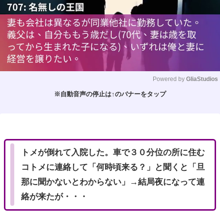
Powered by 
GliaStudios
※自動音声の停止は↑のバナーをタップ
M
u
t
e
トメが倒れて入院した。車で３０分位の所に住む
コトメに連絡して「何時頃来る？」と聞くと「旦
那に聞かないとわからない」→結局夜になって連
絡が来たが・・・