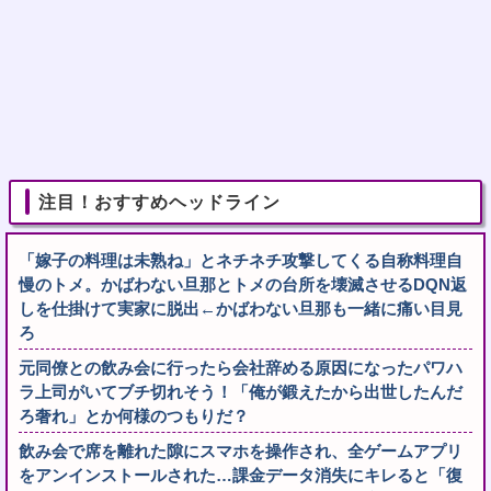
注目！おすすめヘッドライン
「嫁子の料理は未熟ね」とネチネチ攻撃してくる自称料理自
慢のトメ。かばわない旦那とトメの台所を壊滅させるDQN返
しを仕掛けて実家に脱出←かばわない旦那も一緒に痛い目見
ろ
元同僚との飲み会に行ったら会社辞める原因になったパワハ
ラ上司がいてブチ切れそう！「俺が鍛えたから出世したんだ
ろ奢れ」とか何様のつもりだ？
飲み会で席を離れた隙にスマホを操作され、全ゲームアプリ
をアンインストールされた…課金データ消失にキレると「復