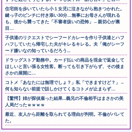
住宅街を歩いていたら小１女児に泣きながら抱きつかれた。
鍵っ子のピンチに付き添い30分…無事にお母さんが現れる
も、後から襲ってきた「不審者扱いの恐怖」←親切心が裏
目…
子供達のリクエストでシーフードカレーを作り子供達とハフ
ハフしていたら帰宅した夫がキレるキレる。夫「俺がシーフ
ード嫌いなの知っているだろう...
ドラッグストア勤務中。カード払いの商品を現金で返金して
ほしいと言い張る女性客。断っても引き下がらず、その後ま
さかの展開に…
コトメ「あなたには無理でしょ？」私「できますけど？」→
何も知らない前提で話しかけてくるコトメが止まらず…
【驚愕】姉が探偵雇った結果...義兄の不倫相手はまさかの美
人局だったｗｗｗｗ
最近、友人から距離を取られてる理由が判明。不倫がバレて
た。