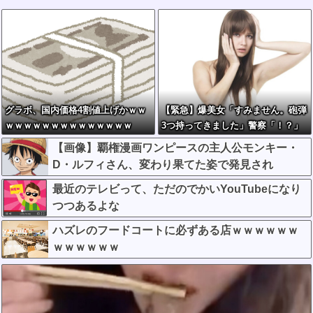
グラボ、国内価格4割値上げかｗｗ
【緊急】爆美女「すみません。砲弾
ｗｗｗｗｗｗｗｗｗｗｗｗｗｗ
3つ持ってきました」警察「！？」
自衛隊「！？」→結果w w w w w w
【画像】覇権漫画ワンピースの主人公モンキー・
w w
D・ルフィさん、変わり果てた姿で発見され
る・・・
最近のテレビって、ただのでかいYouTubeになり
つつあるよな
ハズレのフードコートに必ずある店ｗｗｗｗｗｗ
ｗｗｗｗｗｗ