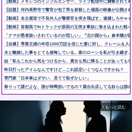
【動画】メキシコのインフルエンサー、ライブ配信中に襲撃されて死
【話題】河内長野市で警官が包丁男を射殺した場面の映像が公開され
【動画】名古屋栄で不良外人が警察官を突き飛ばす。逮捕しろやｗｗ
【動画】首都高で4tトラックが原因の玉突き事故に巻き込まれた軽
「クマが悪者扱いされているのが悲しい」『北の国から』倉本聰が語
【自爆】専業主婦の年収1000万説を信じた妻に対し、クレームを入
夫と離婚した事をとても後悔している。家のローンを私が引き継ぎ、生
姑「私もこれから気をつけるから、貴女も気に障ることがあっても
昨日打ったアイムなんですけど…これ設定いくつなんですかね？
専門家「日本車はダサい、見てて恥ずかしい」
祭りって謎だよな、誰が神輿担いでるの？屋台出店してる奴らは誰
もっと読む
arrow_forward_ios