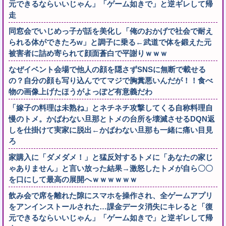
元できるならいいじゃん」「ゲーム如きで」と逆ギレして帰
走
同窓会でいじめっ子が話を美化し「俺のおかげで社会で耐え
られる体ができたろw」と調子に乗る←武道で体を鍛えた元
被害者に詰め寄られて顔面蒼白で平謝りｗｗｗ
なぜイベント会場で他人の顔を隠さずSNSに無断で載せる
の？自分の顔も写り込んでてマジで胸糞悪いんだが！！食べ
物の画像上げたほうがよっぽど有意義だわ
「嫁子の料理は未熟ね」とネチネチ攻撃してくる自称料理自
慢のトメ。かばわない旦那とトメの台所を壊滅させるDQN返
しを仕掛けて実家に脱出←かばわない旦那も一緒に痛い目見
ろ
家購入に「ダメダメ！」と猛反対するトメに「あなたの家じ
ゃありません」と言い放った結果→激怒したトメが自ら〇〇
を口にして最高の展開へｗｗｗｗｗｗ
飲み会で席を離れた隙にスマホを操作され、全ゲームアプリ
をアンインストールされた…課金データ消失にキレると「復
元できるならいいじゃん」「ゲーム如きで」と逆ギレして帰