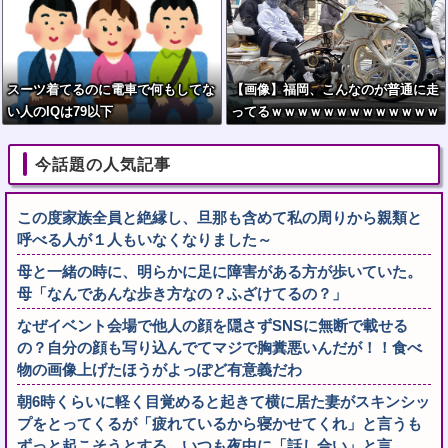
スーツ着てるのに電車で何もしてな
【画像】福岡、こんなのが普通に走
い人のIQは79以下
ってるｗｗｗｗｗｗｗｗｗｗｗｗｗ
ｗｗｗｗｗｗｗｗｗｗｗｗｗｗｗｗ
ｗｗｗｗｗｗｗｗｗｗｗ
今話題の人気記事
この度家族全員と絶縁し、旦那も含めて私の周りから親類と
呼べる人が１人もいなくなりました～
母と一緒の時に、明らかに足に障害がある方が歩いていた。
母「なんであんな歩き方なの？ふざけてるの？」
なぜイベント会場で他人の顔を隠さずSNSに無断で載せる
の？自分の顔も写り込んでてマジで胸糞悪いんだが！！食べ
物の画像上げたほうがよっぽど有意義だわ
朝6時くらいに軽く目覚めると起きて横に居た妻がスキンシッ
プをとってくるが「疲れているから寝かせてくれ」と言うも
ずっと起こそうとする。いつも夜中に「話し合い」と言…