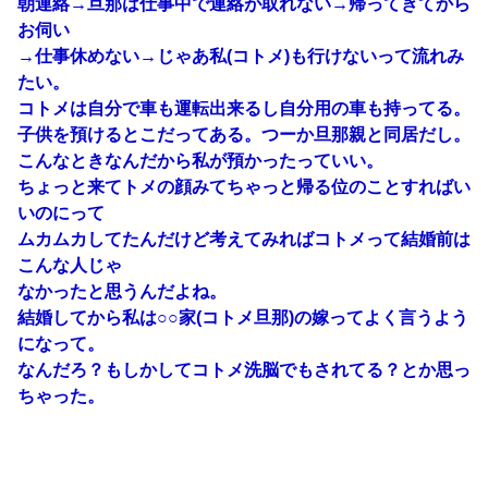
朝連絡→旦那は仕事中で連絡が取れない→帰ってきてから
お伺い
→仕事休めない→じゃあ私(コトメ)も行けないって流れみ
たい。
コトメは自分で車も運転出来るし自分用の車も持ってる。
子供を預けるとこだってある。つーか旦那親と同居だし。
こんなときなんだから私が預かったっていい。
ちょっと来てトメの顔みてちゃっと帰る位のことすればい
いのにって
ムカムカしてたんだけど考えてみればコトメって結婚前は
こんな人じゃ
なかったと思うんだよね。
結婚してから私は○○家(コトメ旦那)の嫁ってよく言うよう
になって。
なんだろ？もしかしてコトメ洗脳でもされてる？とか思っ
ちゃった。