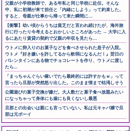
父親が小学校教師で、ある年私と同じ学校に赴任。そんな
中、私に初潮が来て担任と「内緒にしよう」って約束した。
すると、母親が仕事から帰って来た瞬間に…
【衝撃】幼い頃からうちは貧乏だと言われ続けたが、海外旅
行に行ったり今考えるとおかしいところがあった → 大学に入
るにあたり賃貸の契約で父親の年収を見たら…
ウトメに卵入りのお菓子などを食べさせられた息子が入院。
ウトメ『好き嫌いを許してるから軟弱になるんだ！』翌日の
バレンタインにある物でチョコレートを作り、ウトメに渡し
たら...
「まっちゃんぐらい稼いでたら最終的には許すかもｗ」って
言ったら旦那が突然怒り出した。このまま情まで枯渇しそう
公園遊びの菓子交換が嫌だ。大人数だと菓子食べ放題みたい
になっちゃって身体にも歯にも良くないし最悪
旦那との出会いは親にも言っていない。私は元キャバ嬢で旦
那は元ボーイ