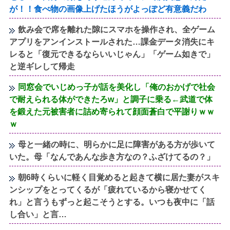
が！！食べ物の画像上げたほうがよっぽど有意義だわ
飲み会で席を離れた隙にスマホを操作され、全ゲーム
アプリをアンインストールされた…課金データ消失にキ
レると「復元できるならいいじゃん」「ゲーム如きで」
と逆ギレして帰走
同窓会でいじめっ子が話を美化し「俺のおかげで社会
で耐えられる体ができたろw」と調子に乗る←武道で体
を鍛えた元被害者に詰め寄られて顔面蒼白で平謝りｗｗ
ｗ
母と一緒の時に、明らかに足に障害がある方が歩いて
いた。母「なんであんな歩き方なの？ふざけてるの？」
朝6時くらいに軽く目覚めると起きて横に居た妻がスキ
ンシップをとってくるが「疲れているから寝かせてく
れ」と言うもずっと起こそうとする。いつも夜中に「話
し合い」と言…