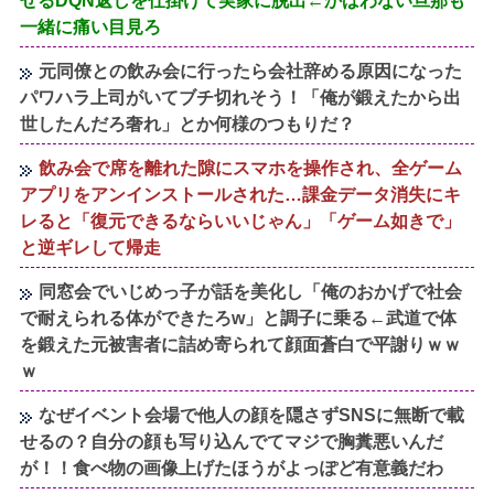
せるDQN返しを仕掛けて実家に脱出←かばわない旦那も
一緒に痛い目見ろ
元同僚との飲み会に行ったら会社辞める原因になった
パワハラ上司がいてブチ切れそう！「俺が鍛えたから出
世したんだろ奢れ」とか何様のつもりだ？
飲み会で席を離れた隙にスマホを操作され、全ゲーム
アプリをアンインストールされた…課金データ消失にキ
レると「復元できるならいいじゃん」「ゲーム如きで」
と逆ギレして帰走
同窓会でいじめっ子が話を美化し「俺のおかげで社会
で耐えられる体ができたろw」と調子に乗る←武道で体
を鍛えた元被害者に詰め寄られて顔面蒼白で平謝りｗｗ
ｗ
なぜイベント会場で他人の顔を隠さずSNSに無断で載
せるの？自分の顔も写り込んでてマジで胸糞悪いんだ
が！！食べ物の画像上げたほうがよっぽど有意義だわ