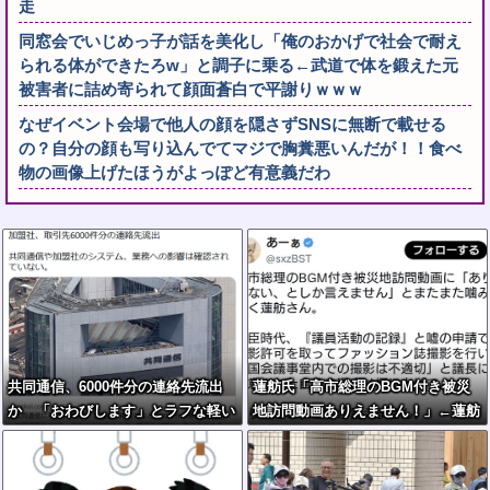
走
同窓会でいじめっ子が話を美化し「俺のおかげで社会で耐え
られる体ができたろw」と調子に乗る←武道で体を鍛えた元
被害者に詰め寄られて顔面蒼白で平謝りｗｗｗ
なぜイベント会場で他人の顔を隠さずSNSに無断で載せる
の？自分の顔も写り込んでてマジで胸糞悪いんだが！！食べ
物の画像上げたほうがよっぽど有意義だわ
共同通信、6000件分の連絡先流出
蓮舫氏「高市総理のBGM付き被災
か 「おわびします」とラフな軽い
地訪問動画ありえません！」←蓮舫
謝罪コメントを発表
氏の国会議事堂内撮影が掘り返され
る