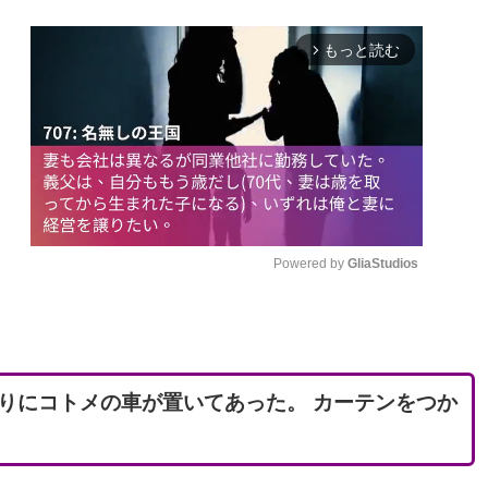
もっと読む
arrow_forward_ios
Powered by 
GliaStudios
M
u
t
りにコトメの車が置いてあった。 カーテンをつか
e