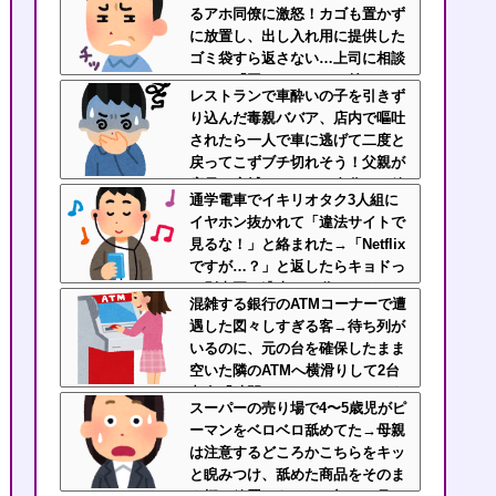
るアホ同僚に激怒！カゴも置かず
先輩にブチ切れそう
に放置し、出し入れ用に提供した
ゴミ袋すら返さない…上司に相談
しても「困ってるのはお前だけだ
レストランで車酔いの子を引きず
から我慢しろ」←はぁ？！
り込んだ毒親ババア、店内で嘔吐
されたら一人で車に逃げて二度と
戻ってこずブチ切れそう！父親が
店員と床拭いてるのに自分だけ放
通学電車でイキリオタク3人組に
置とか人間性疑うわ
イヤホン抜かれて「違法サイトで
見るな！」と絡まれた→「Netflix
ですが…？」と返したらキョドっ
て別車両へ逃走…20代にもなって
混雑する銀行のATMコーナーで遭
群れてイキってくんな
遇した図々しすぎる客→待ち列が
いるのに、元の台を確保したまま
空いた隣のATMへ横滑りして2台
占有「時間かかるねー」じゃねえ
スーパーの売り場で4〜5歳児がピ
よ横取りすんな！
ーマンをベロベロ舐めてた→母親
は注意するどころかこちらをキッ
と睨みつけ、舐めた商品をそのま