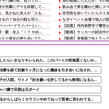
ャバ嬢の私、自力でロ...
弟が結婚したんだが、その相手
先輩にデマを吹聴して...
飲み会で席を離れた隙にスマ
見かねた友人が「人を...
住宅街を歩いていたら小１女
るの？自分の顔も写り...
なぜイベント会場で他人の顔
ーパードライバーとい...
【話題】河内長野市で警官
親・友人「！？ やめ...
【動画】サッカーの試合中の
り彼女の持ち歩いてた...
【動画】首都高で4tトラッ
フハフしていたら帰宅...
ゲーセンで、知らない親子に
。鍵っ子のピンチに付...
【詳しい奥様】私「子供の頃
るの？自分の顔も写り...
旦那と6年間シてない。旦那の
たらいきなりキレられた。このパートの性格悪くないか...
シップをとってくるが...
婚約者「結婚式どうする？」
て妊娠５ヶ月になった...
母と一緒の時に、明らかに足
療を経て妊娠５ヶ月になった義妹を引き合いに出され、...
が入院。ウトメ『好き嫌いを許してるから軟弱になるん...
ャバ嬢で旦那は元ボーイ
るからしばらくカラコンやめてねって医者に言われてる...