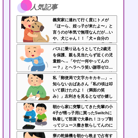
人気記事
義実家に連れて行く度にトメが
「ほーら、姪っ子が来たよ〜」と
言うのが本気で無理なんだが…い
や、犬じゃん！！「犬＝自分の
子」感覚なんだろうけど、我が子
バスに乗り込もうとしてた2歳児
を犬の親戚扱いされるの不快なん
を保護、親も見当たらず近くの児
だが
童館へ→「やだー何やってんの
ー？」とヘラヘラ笑い謝罪ゼロ…
事故寸前だったのに悪びれない放
私「郵便局で文字カキカキ…」→
置親なんなの？
知らないおばあさん「私の頃は叩
いて躾けたのよ！（満面の笑
み）」左利きを見るとなぜか嬉し
そうにマウントを取ってくる老人
朝から家に突撃してきた先輩の小
なんなん？
4子が甥っ子用に買ったSwitchに
執着して部屋で大暴れ！コップ割
ってジュース撒き散らしてんのに
「お願いしたら貰えるかもｗ」と
寮の乾燥機を朝から晩まで占有す
ヘラヘラ笑って片付けもしない…