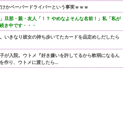
だけかペーパードライバーという事実ｗｗｗ
」旦那・親・友人「！？ やめなよそんな名前！」私「私が
続き中です・・・
。いきなり彼女の持ち歩いてたカードを品定めしだしたら
子が入院。ウトメ『好き嫌いを許してるから軟弱になるん
作り、ウトメに渡したら...