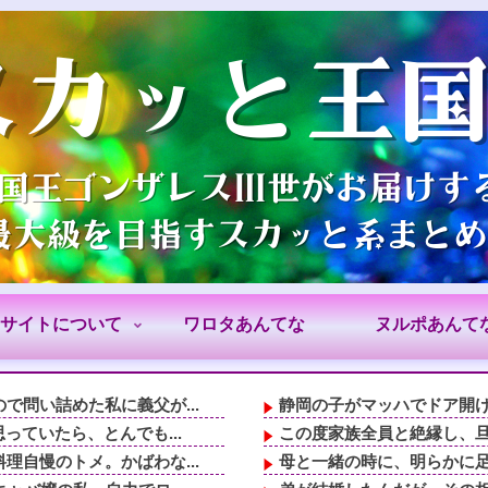
サイトについて
ワロタあんてな
ヌルポあんて
問い詰めた私に義父が...
静岡の子がマッハでドア開
っていたら、とんでも...
この度家族全員と絶縁し、旦
自慢のトメ。かばわな...
母と一緒の時に、明らかに足