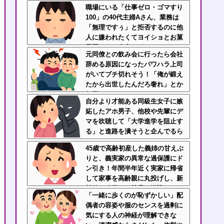
ま棚へ放置…あんなの初めて見
職場にいる「仕事ゼロ・ゴマすり
た・・・
100」の40代主婦Aさん、業務は
「無理ですぅ」と拒否するのに他
人に嫌われたくてヨイショとお菓
子配りだけ全力すぎる
元同僚との飲み会に行ったら会社
辞める原因になったパワハラ上司
がいてブチ切れそう！「俺が鍛え
たから出世したんだろ奢れ」とか
何様のつもりだ？
自分より才能ある同級生女子に嫉
妬したアホ男子、他校や先輩にデ
マを吹聴して「大学進学を阻止す
る」と進路を潰そうと企んでるら
しい
45歳で高齢初産した義姉の甘えぶ
りと、義実家の異常な過保護にド
ン引き！年間半年近く実家に帰省
して家事を高齢親に丸投げし、新
幹線の移動すら義兄に送迎させて
「一緒に歩くのが恥ずかしい」配
いた・・・
偶者の容姿や服のセンスを過剰に
気にする人の神経が理解できな