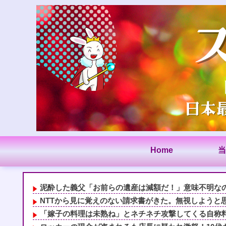
Home
当
泥酔した義父「お前らの遺産は減額だ！」意味不明なので
NTTから見に覚えのない請求書がきた。無視しようと思
「嫁子の料理は未熟ね」とネチネチ攻撃してくる自称料理