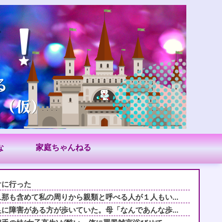
な
家庭ちゃんねる
けに行った
那も含めて私の周りから親類と呼べる人が１人もい...
に障害がある方が歩いていた。母「なんであんな歩...