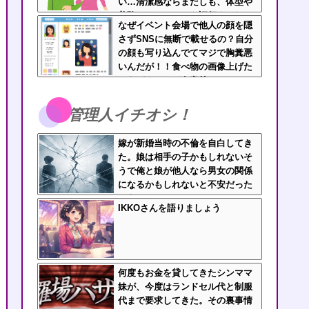
い…清潔感ならまだしも、体型や
美醜でパートナーを評価するなよ
なぜイベント会場で他人の顔を隠
さずSNSに無断で載せるの？自分
の顔も写り込んでてマジで胸糞悪
いんだが！！食べ物の画像上げた
ほうがよっぽど有意義だわ
管理人イチオシ！
嫁が新婚当時の不倫を自白してき
た。娘は相手の子かもしれないそ
うで俺と娘が他人なら男女の関係
になるかもしれないと不安だった
そうで…
IKKOさんを語りましょう
何度もお金を貸してきたシンママ
妹が、今度はランドセル代と制服
代まで要求してきた。その裏事情