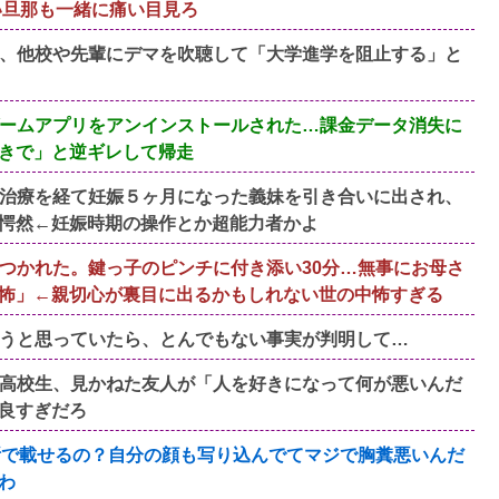
い旦那も一緒に痛い目見ろ
、他校や先輩にデマを吹聴して「大学進学を阻止する」と
ームアプリをアンインストールされた…課金データ消失に
きで」と逆ギレして帰走
治療を経て妊娠５ヶ月になった義妹を引き合いに出され、
愕然←妊娠時期の操作とか超能力者かよ
つかれた。鍵っ子のピンチに付き添い30分…無事にお母さ
怖」←親切心が裏目に出るかもしれない世の中怖すぎる
ようと思っていたら、とんでもない事実が判明して…
高校生、見かねた友人が「人を好きになって何が悪いんだ
良すぎだろ
断で載せるの？自分の顔も写り込んでてマジで胸糞悪いんだ
わ