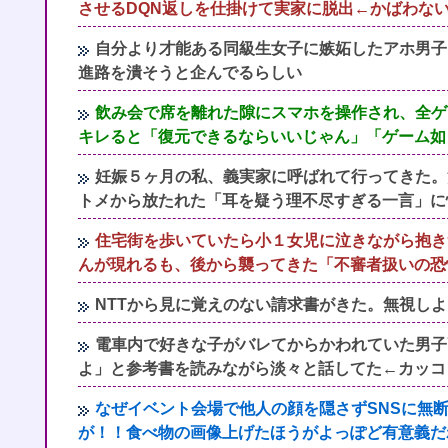
させるDQN返しを仕掛けて実家に脱出←かばわな
自分より才能ある同級生女子に嫉妬したアホ男子
進路を潰そうと企んでるらしい
飲み会で席を離れた隙にスマホを操作され、全ゲ
キレると「復元できるならいいじゃん」「ゲーム如
妊娠５ヶ月の私、義実家に呼ばれて行ってきた。
トメから放たれた「耳を疑う理不尽すぎる一言」に
住宅街を歩いていたら小１女児に泣きながら抱き
んが現れるも、後から襲ってきた「不審者扱いの恐
NTTから見に覚えのない請求書がきた。無視し
電車内で好きな子がバレてからかわれていた男子
よ」と参考書を読みながら淡々と話してた←カッコ
なぜイベント会場で他人の顔を隠さずSNSに無
が！！食べ物の画像上げたほうがよっぽど有意義だ