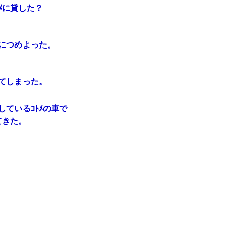
ﾒに貸した？
につめよった。
てしまった。
ているｺﾄﾒの車で
てきた。