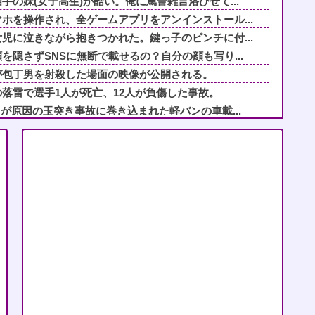
の妹(女子高生)が酷い。俺に罵詈雑言浴びせて...
ホを操作され、全ゲームアプリをアンインストール...
児に泣きながら抱きつかれた。鍵っ子のピンチに付...
を隠さずSNSに無断で載せるの？自分の顔も写り...
が包丁男を射殺した場面の映像が公開される。
落雷で選手1人が死亡、12人が負傷した事故。
クが原因の玉突き事故に巻き込まれた軽バンの車載...
「うちの子にぬいぐるみを取ってくれない？」と声...
いじめたやつの家に雑草の種を撒いてる！」住民「...
スマホを見るとセクシー動画を見ていた形跡が....
俺「離婚する可能性あるし面倒だし金かかるし別に...
に障害がある方が歩いていた。母「なんであんな歩...