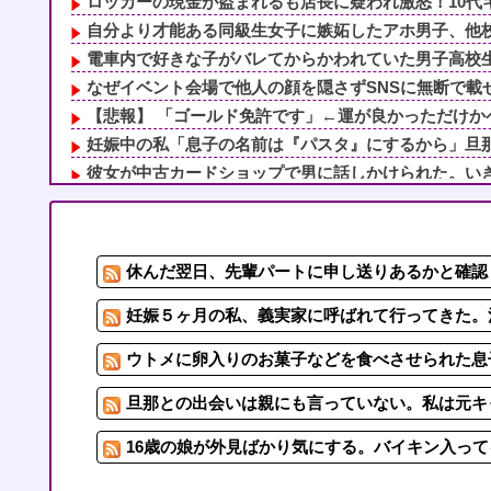
ロッカーの現金が盗まれるも店長に疑われ激怒！10代キ
自分より才能ある同級生女子に嫉妬したアホ男子、他校や
電車内で好きな子がバレてからかわれていた男子高校生、
なぜイベント会場で他人の顔を隠さずSNSに無断で載せ
【悲報】 「ゴールド免許です」←運が良かっただけかペ
妊娠中の私「息子の名前は『パスタ』にするから」旦那・
彼女が中古カードショップで男に話しかけられた。いきな
子供達のリクエストでシーフードカレーを作り子供達とハ
住宅街を歩いていたら小１女児に泣きながら抱きつかれた
なぜイベント会場で他人の顔を隠さずSNSに無断で載せ
休んだ翌日、先輩パートに申し送りあるかと確認し
朝6時くらいに軽く目覚めると起きて横に居た妻がスキン
妊娠５ヶ月の私、義実家に呼ばれて行ってきた。治療を経
妊娠５ヶ月の私、義実家に呼ばれて行ってきた。治
ウトメに卵入りのお菓子などを食べさせられた息子
旦那との出会いは親にも言っていない。私は元キ
16歳の娘が外見ばかり気にする。バイキン入って