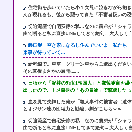
住宅街を歩いていたら小１女児に泣きながら抱き
んが現れるも、後から襲ってきた「不審者扱いの恐
切迫流産で自宅安静の私…なのに義弟が「シャワ
由で断ると私に直接LINEしてきて絶句←大人しく
義両親「空き家になるし住んでいいよ」私たち「
来事が待っていて…
新幹線で。車掌「グリーン車からご退出ください
その直後まさかの展開に…
日頃から「泥棒の9割は韓国人」と嫌韓発言を繰
出したので、トメ自身の「あの自論」で撃退したっ
血を見て失神した俺が「殺人事件の被害者（遺体
とオジサン達の団結力と勘違い劇がこちらｗｗ
切迫流産で自宅安静の私…なのに義弟が「シャワ
由で断ると私に直接LINEしてきて絶句←大人しく