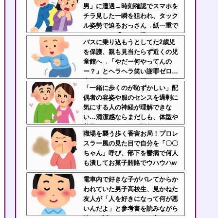
男」に遭遇→時刻確認でスマホを
チラ見した一瞬を狙われ、タック
ル姿勢で迫るおっさん→紙一重で
かわしたら「なんで避けられるん
バスに乗り込もうとしてた2歳児
だよ！」と絶叫逃走
を保護、親も見当たらず近くの児
童館へ→「やだー何やってんの
ー？」とヘラヘラ笑い謝罪ゼロ…
事故寸前だったのに悪びれない放
「一緒に歩くのが恥ずかしい」配
置親なんなの？
偶者の容姿や服のセンスを過剰に
気にする人の神経が理解できな
い…清潔感ならまだしも、体型や
美醜でパートナーを評価するなよ
職場を襲う歩く香害お局！プロレ
スラー風の見た目で自分を「〇〇
ちゃん」呼び、部下を鬱病で何人
も潰してお菓子賄賂でウハウハw
ｗｗ
電車内で好きな子がバレてからか
われていた男子高校生、見かねた
友人が「人を好きになって何が悪
いんだよ」と参考書を読みながら