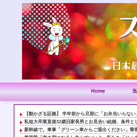
Home
当
【動かざる証拠】 半年前から旦那に「お弁当いらない」
私短大卒業直後32歳旧家長男とお見合い結婚、条件とし
新幹線で。車掌「グリーン車からご退出ください」乗客「