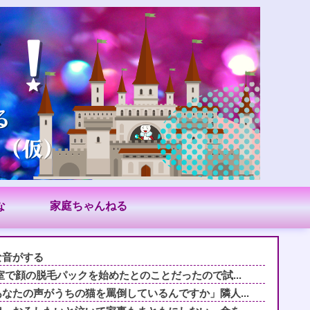
な
家庭ちゃんねる
な音がする
室で顔の脱毛パックを始めたとのことだったので試...
なたの声がうちの猫を罵倒しているんですか」隣人...