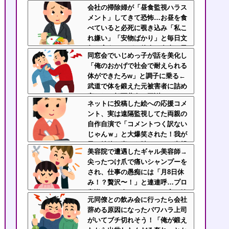
淡々と話してた←カッコ良すぎだ
会社の掃除婦が「昼食監視ハラス
ろ
メント」してきて恐怖…お昼を食
べていると必死に覗き込み「私こ
れ嫌い」「安物ばかり」と毎日文
句を言うんだが、他人の食事に異
同窓会でいじめっ子が話を美化し
様な執着を見せるのまじでストレ
「俺のおかげで社会で耐えられる
ス
体ができたろw」と調子に乗る←
武道で体を鍛えた元被害者に詰め
寄られて顔面蒼白で平謝りｗｗｗ
ネットに投稿した絵への応援コメ
ント、実は遠隔監視してた両親の
自作自演で「コメントつく訳ない
じゃんｗ」と大爆笑された！我が
子の純粋な喜びを踏みにじる毒親
美容院で遭遇したギャル美容師→
と絶縁を決断
尖ったつけ爪で痛いシャンプーを
され、仕事の愚痴には「月8日休
み！？贅沢〜！」と連連呼…プロ
意識ゼロの身だしなみと、客に嫉
元同僚との飲み会に行ったら会社
妬してマウントを取ってくるのが
辞める原因になったパワハラ上司
不快すぎ・・・
がいてブチ切れそう！「俺が鍛え