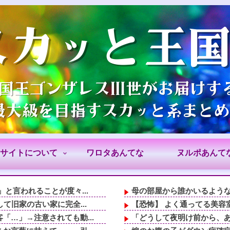
サイトについて
ワロタあんてな
ヌルポあんて
と言われることが度々...
母の部屋から誰かいるよう
て旧家の古い家に完全...
【恐怖】 よく通ってる美容
…」→注意されても動...
「どうして夜明け前から、あ