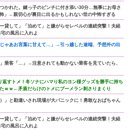
つかれた。鍵っ子のピンチに付き添い30分…無事にお母さ
怖」←親切心が裏目に出るかもしれない世の中怖すぎる
ー貸して」「泊めて」と嫌がらせレベルの連続突撃！夫経
自宅の風呂に入れよ
じゃあお言葉に甘えて…」→引っ越した途端、予想外の出
」乗客「…」→注意されても動かない乗客を見ていたら、
り返すトメ！冬ソナにハマり私のヨン様グッズを勝手に持ち
たｗｗ←矛盾だらけのトメにブーメラン刺さりまくり
）」と勘違いされ現場が大パニックに！勇敢なおばちゃん
ー貸して」「泊めて」と嫌がらせレベルの連続突撃！夫経
自宅の風呂に入れよ