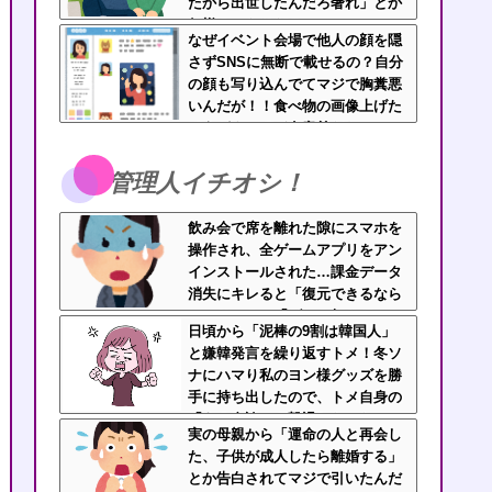
たから出世したんだろ奢れ」とか
何様のつもりだ？
なぜイベント会場で他人の顔を隠
さずSNSに無断で載せるの？自分
の顔も写り込んでてマジで胸糞悪
いんだが！！食べ物の画像上げた
ほうがよっぽど有意義だわ
管理人イチオシ！
飲み会で席を離れた隙にスマホを
操作され、全ゲームアプリをアン
インストールされた…課金データ
消失にキレると「復元できるなら
いいじゃん」「ゲーム如きで」と
日頃から「泥棒の9割は韓国人」
逆ギレして帰走
と嫌韓発言を繰り返すトメ！冬ソ
ナにハマり私のヨン様グッズを勝
手に持ち出したので、トメ自身の
「あの自論」で撃退したったｗｗ
実の母親から「運命の人と再会し
←矛盾だらけのトメにブーメラン
た、子供が成人したら離婚する」
刺さりまくり
とか告白されてマジで引いたんだ