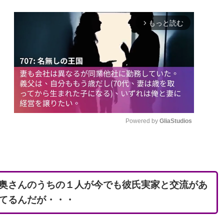
もっと読む
arrow_forward_ios
Powered by 
GliaStudios
M
u
t
奥さんのうちの１人が今でも彼氏実家と交流があ
e
てるんだが・・・