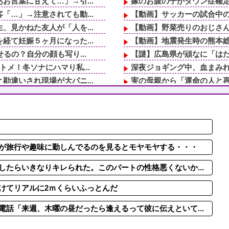
言葉に甘えて…」→引...
嫁のお腹の子がダウン症確定
…」→注意されても動...
【動画】サッカーの試合中の
見かねた友人が「人を...
【動画】野菜売りのおじさ
て妊娠５ヶ月になった...
【動画】地震発生時の熊本総合病
るの？自分の顔も写り...
【謎】広島県が頑なに「は
メ！冬ソナにハマり私...
深夜ジョギング中、血まみれ
違いされ現場が大パニ...
実の母親から「運命の人と再
分からないけどソイツ...
義両親「空き家になるし住ん
がりをパン1で世話し...
日頃から「泥棒の9割は韓国
一筆書いて下さい。将...
小6の頃、知的障害がある女
仕事してて遅くまで残...
未だに夫が奨学金を背負って
とか荷物もない。今日...
休んだ翌日、先輩パートに申
が旅行や趣味に勤しんでるのを見るとモヤモヤする・・・
たらいきなりキレられた。このパートの性格悪くないか...
けてリアルに2ｍくらいふっとんだ
話「来週、木曜の昼だったら逢えるって彼に伝えといて...