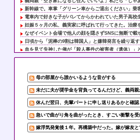
義両親「空き家になるし住んでいいよ」私たち「じゃあお
新幹線で。車掌「グリーン車からご退出ください」乗客「
電車内で好きな子がバレてからかわれていた男子高校生、
妊娠５ヶ月の私、義実家に呼ばれて行ってきた。治療を経
なぜイベント会場で他人の顔を隠さずSNSに無断で載せ
日頃から「泥棒の9割は韓国人」と嫌韓発言を繰り返すト
血を見て失神した俺が「殺人事件の被害者（遺体）」と勘
自杀殳するための道中で露出狂に出会った。自分でもよく
【報告者がキチ】帰宅すると嫁が息子（5ケ月）の風呂あ
【衝撃】母に靴投げつけて父側に逃亡した妹「相続放棄の
母の部屋から誰かいるような音がする
旦那の同僚女が旦那の元カノ。なのにしょっちゅうペアで
朝起きたら嫁がいない。出掛けたのかなと思ったけど、服
未だに夫が奨学金を背負ってるんだけど、義両親
休んだ翌日、先輩パートに申し送りあるかと確認し
急いで曲がり角を曲がったとき、すごい衝撃を受
嫁浮気発覚後１年。再構築中だった。嫁が嫁友と電