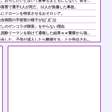
。おろしたいと泣いて家事もまともにしない。命を...
落雷で選手1人が死亡、12人が負傷した事故。
んにドローンを特攻させるおそロシア。
院の手術室の様子が(((ﾟДﾟ)))
だしのゲンコラボ喫茶」をやらない理由
泥酔リーマンを助けて通報した結果ｗｗ警察から強...
会した、子供が成人したら離婚する」とか告白され...
でいいよ」私たち「じゃあお言葉に甘えて…」→引...
人」と嫌韓発言を繰り返すトメ！冬ソナにハマり私...
子と神社でかくれんぼ。遊ぶふりして放置したらそ...
るんだけど、義両親が旅行や趣味に勤しんでるのを...
し送りあるかと確認したらいきなりキレられた。こ...