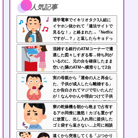
人気記事
通学電車でイキリオタク3人組に
イヤホン抜かれて「違法サイトで
見るな！」と絡まれた→「Netflix
ですが…？」と返したらキョドっ
て別車両へ逃走…20代にもなって
混雑する銀行のATMコーナーで遭
群れてイキってくんな
遇した図々しすぎる客→待ち列が
いるのに、元の台を確保したまま
空いた隣のATMへ横滑りして2台
占有「時間かかるねー」じゃねえ
実の母親から「運命の人と再会し
よ横取りすんな！
た、子供が成人したら離婚する」
とか告白されてマジで引いたんだ
が！なんやかんや理由つけて子供
4人も作っておいて未成年の子供
寮の乾燥機を朝から晩まで占有す
に言う話かよ！
るアホ同僚に激怒！カゴも置かず
に放置し、出し入れ用に提供した
ゴミ袋すら返さない…上司に相談
しても「困ってるのはお前だけだ
遠くから突進してくる「ぶつかり
から我慢しろ」←はぁ？！