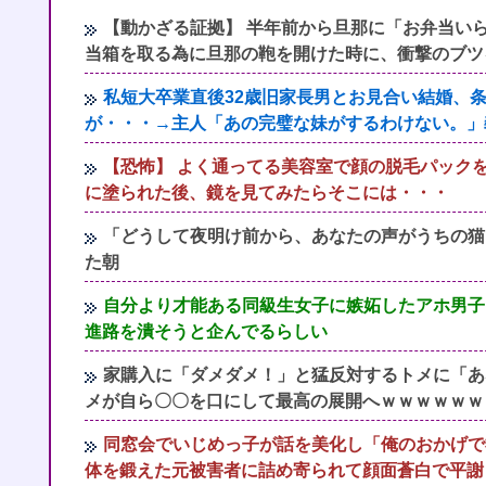
【動かざる証拠】 半年前から旦那に「お弁当いら
当箱を取る為に旦那の鞄を開けた時に、衝撃のブツ
私短大卒業直後32歳旧家長男とお見合い結婚、
が・・・→主人「あの完璧な妹がするわけない。」
【恐怖】 よく通ってる美容室で顔の脱毛パック
に塗られた後、鏡を見てみたらそこには・・・
「どうして夜明け前から、あなたの声がうちの猫
た朝
自分より才能ある同級生女子に嫉妬したアホ男子
進路を潰そうと企んでるらしい
家購入に「ダメダメ！」と猛反対するトメに「あ
メが自ら〇〇を口にして最高の展開へｗｗｗｗｗｗ
同窓会でいじめっ子が話を美化し「俺のおかげで
体を鍛えた元被害者に詰め寄られて顔面蒼白で平謝