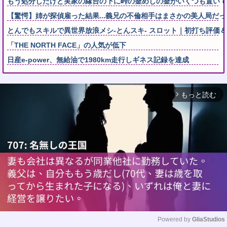
もう処分したけど実家の縁台の下に峠の釜めしの釜がいくつも置いて
【驚愕】姉が探偵雇った結果...義兄の不倫相手はまさかの美人局だっ
とんでもスキルで異世界放浪メシ-とんスキ- スロット｜初打ち評価＆感想
「THE NORTH FACE」の人気が低下
日産e-power、無給油で1980km走行しギネス記録を達成
もっと読む
arrow_forward_ios
Powered by 
GliaStudios