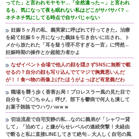
ってた」と言われモヤモヤ…「全然違った～」と言われ
るも、気になって夜も眠れない私はどこがサバサバ？←
ネチネチ気にしてる時点で自サバじゃない
妊娠５ヶ月の私、義実家に呼ばれて行ってきた。治療
を経て妊娠５ヶ月になった義妹を引き合いに出され、ト
メから放たれた「耳を疑う理不尽すぎる一言」に愕然←
妊娠時期の操作とか超能力者かよ
なぜイベント会場で他人の顔を隠さずSNSに無断で載
せるの？自分の顔も写り込んでてマジで胸糞悪いんだ
が！！食べ物の画像上げたほうがよっぽど有意義だわ
職場を襲う歩く香害お局！プロレスラー風の見た目で
自分を「〇〇ちゃん」呼び、部下を鬱病で何人も潰して
お菓子賄賂でウハウハwｗｗ
切迫流産で自宅安静の私…なのに義弟が「シャワー貸
して」「泊めて」と嫌がらせレベルの連続突撃！夫経由
で断ると私に直接LINEしてきて絶句←大人しく自宅の風