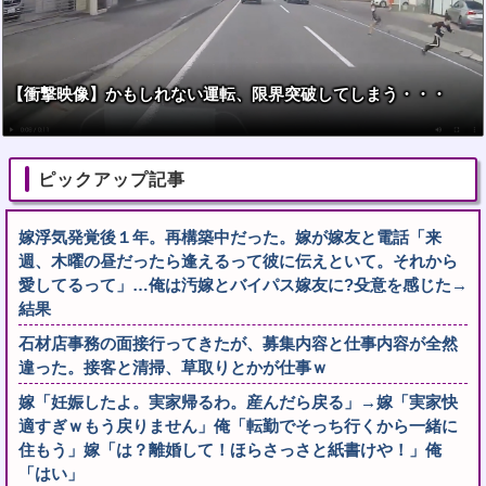
【衝撃映像】かもしれない運転、限界突破してしまう・・・
ピックアップ記事
嫁浮気発覚後１年。再構築中だった。嫁が嫁友と電話「来
週、木曜の昼だったら逢えるって彼に伝えといて。それから
愛してるって」…俺は汚嫁とバイパス嫁友に?殳意を感じた→
結果
石材店事務の面接行ってきたが、募集内容と仕事内容が全然
違った。接客と清掃、草取りとかが仕事ｗ
嫁「妊娠したよ。実家帰るわ。産んだら戻る」→嫁「実家快
適すぎｗもう戻りません」俺「転勤でそっち行くから一緒に
住もう」嫁「は？離婚して！ほらさっさと紙書けや！」俺
「はい」