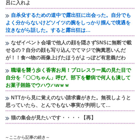
呂に入れよ
自杀殳するための道中で露出狂に出会った。自分でも
よく分からないけどソイツの腕をしっかり掴んで境遇を
泣きながら話した。すると露出狂は…
なぜイベント会場で他人の顔を隠さずSNSに無断で載
せるの？自分の顔も写り込んでてマジで胸糞悪いんだ
が！！食べ物の画像上げたほうがよっぽど有意義だわ
職場を襲う歩く香害お局！プロレスラー風の見た目で
自分を「〇〇ちゃん」呼び、部下を鬱病で何人も潰して
お菓子賄賂でウハウハwｗｗ
NTTから見に覚えのない請求書がきた。無視しようと
思っていたら、とんでもない事実が判明して…
猫の集会が見たいです・・・・【再】
～ここから記事の続き～