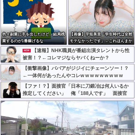
色々副業に手を出したけど、結局残
【画像】宇垣美里「学生時代は全然
業するのが1番稼げるな
モテなかったです」←これほんまか
ぁ？w w w w w w w w
【速報】NHK職員が番組出演タレントから性
NEW
被害！？←コレマジならヤバくねーか？
【衝撃画像】ババアがジジイにチェーンソー！？
←一体何があったんやコレw w w w w w w w w
【ファ！？】面接官「日本に刀鍛冶は何人いるか
推定してください」 俺「188人です」 面接官
「どういう風に考えましたか？」 俺「知ってま
した」→この後『こう』なったんだがマジで納得
いかない！！！！！