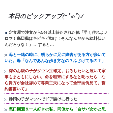
本日のピックアップ(=ﾟωﾟ)ﾉ
定食屋で注文から5分以上待たされた俺「早く作れよノ
ロマ！底辺職はキビキビ動け！そんなんだから給料低い
んだろうな！」→ すると…
母と一緒の時に、明らかに足に障害がある方が歩いて
いた。母「なんであんな歩き方なの？ふざけてるの？」
嫁のお腹の子がダウン症確定。おろしたいと泣いて家
事もまともにしない。命を粗末にするなと叱ったら「な
ら貴方が会社辞めて専業主夫になって全部面倒見て。誓
約書書いて」
静岡の子がマッハでドア開けに行った
悪口回避＆一人好きの私、同僚から「自サバ女かと思