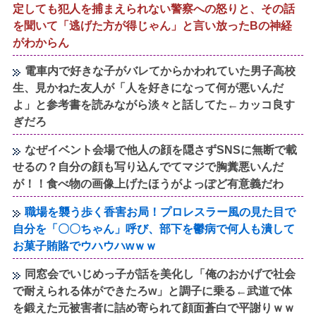
定しても犯人を捕まえられない警察への怒りと、その話
を聞いて「逃げた方が得じゃん」と言い放ったBの神経
がわからん
電車内で好きな子がバレてからかわれていた男子高校
生、見かねた友人が「人を好きになって何が悪いんだ
よ」と参考書を読みながら淡々と話してた←カッコ良す
ぎだろ
なぜイベント会場で他人の顔を隠さずSNSに無断で載
せるの？自分の顔も写り込んでてマジで胸糞悪いんだ
が！！食べ物の画像上げたほうがよっぽど有意義だわ
職場を襲う歩く香害お局！プロレスラー風の見た目で
自分を「〇〇ちゃん」呼び、部下を鬱病で何人も潰して
お菓子賄賂でウハウハwｗｗ
同窓会でいじめっ子が話を美化し「俺のおかげで社会
で耐えられる体ができたろw」と調子に乗る←武道で体
を鍛えた元被害者に詰め寄られて顔面蒼白で平謝りｗｗ