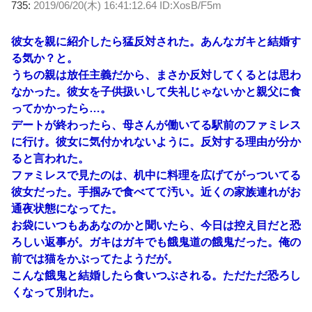
735:
2019/06/20(木) 16:41:12.64 ID:XosB/F5m
彼女を親に紹介したら猛反対された。あんなガキと結婚す
る気か？と。
うちの親は放任主義だから、まさか反対してくるとは思わ
なかった。彼女を子供扱いして失礼じゃないかと親父に食
ってかかったら…。
デートが終わったら、母さんが働いてる駅前のファミレス
に行け。彼女に気付かれないように。反対する理由が分か
ると言われた。
ファミレスで見たのは、机中に料理を広げてがっついてる
彼女だった。手掴みで食べてて汚い。近くの家族連れがお
通夜状態になってた。
お袋にいつもああなのかと聞いたら、今日は控え目だと恐
ろしい返事が。ガキはガキでも餓鬼道の餓鬼だった。俺の
前では猫をかぶってたようだが。
こんな餓鬼と結婚したら食いつぶされる。ただただ恐ろし
くなって別れた。