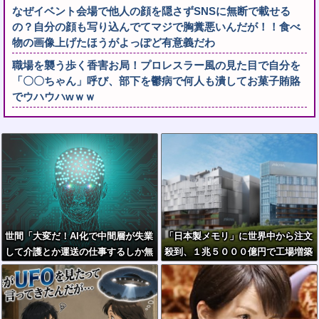
なぜイベント会場で他人の顔を隠さずSNSに無断で載せる
の？自分の顔も写り込んでてマジで胸糞悪いんだが！！食べ
物の画像上げたほうがよっぽど有意義だわ
職場を襲う歩く香害お局！プロレスラー風の見た目で自分を
「〇〇ちゃん」呼び、部下を鬱病で何人も潰してお菓子賄賂
でウハウハwｗｗ
世間「大変だ！AI化で中間層が失業
「日本製メモリ」に世界中から注文
して介護とか運送の仕事するしか無
殺到、１兆５０００億円で工場増築
くなるぞ！」←うん…うん？
へ