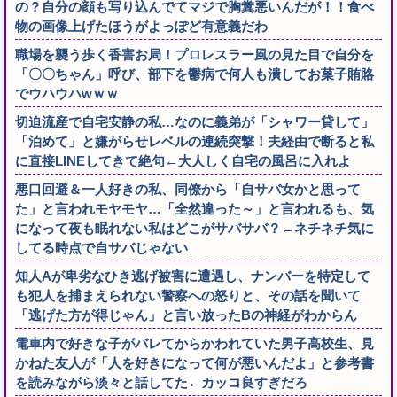
の？自分の顔も写り込んでてマジで胸糞悪いんだが！！食べ
物の画像上げたほうがよっぽど有意義だわ
職場を襲う歩く香害お局！プロレスラー風の見た目で自分を
「〇〇ちゃん」呼び、部下を鬱病で何人も潰してお菓子賄賂
でウハウハwｗｗ
切迫流産で自宅安静の私…なのに義弟が「シャワー貸して」
「泊めて」と嫌がらせレベルの連続突撃！夫経由で断ると私
に直接LINEしてきて絶句←大人しく自宅の風呂に入れよ
悪口回避＆一人好きの私、同僚から「自サバ女かと思って
た」と言われモヤモヤ…「全然違った～」と言われるも、気
になって夜も眠れない私はどこがサバサバ？←ネチネチ気に
してる時点で自サバじゃない
知人Aが卑劣なひき逃げ被害に遭遇し、ナンバーを特定して
も犯人を捕まえられない警察への怒りと、その話を聞いて
「逃げた方が得じゃん」と言い放ったBの神経がわからん
電車内で好きな子がバレてからかわれていた男子高校生、見
かねた友人が「人を好きになって何が悪いんだよ」と参考書
を読みながら淡々と話してた←カッコ良すぎだろ