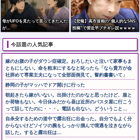
母がUFOを見たって言ってきたんだ
【悲報】高市首相の“個人的なSNS
が…
投稿”で習近平ブチギレ説ｗｗｗｗ
ｗ
今話題の人気記事
嫁のお腹の子がダウン症確定。おろしたいと泣いて家事もま
ともにしない。命を粗末にするなと叱ったら「なら貴方が会
社辞めて専業主夫になって全部面倒見て。誓約書書いて」
静岡の子がマッハでドア開けに行った
朝起きたら嫁がいない。出掛けたのかなと思ったけど、服と
か荷物もない。今日休みだから昼は近所のパスタ屋に行こう
って話してたのに・・・。電話も出ない。どういうこと…
自杀殳するための道中で露出狂に出会った。自分でもよく分
からないけどソイツの腕をしっかり掴んで境遇を泣きながら
話した。すると露出狂は…