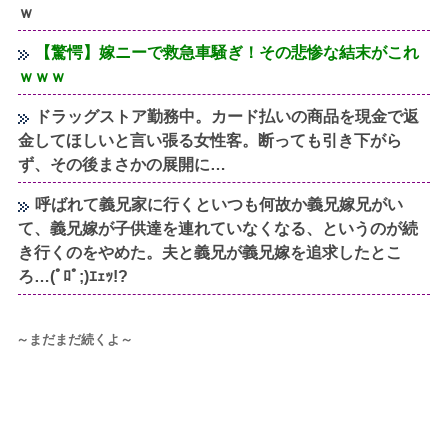
ｗ
【驚愕】嫁ニーで救急車騒ぎ！その悲惨な結末がこれ
ｗｗｗ
ドラッグストア勤務中。カード払いの商品を現金で返
金してほしいと言い張る女性客。断っても引き下がら
ず、その後まさかの展開に…
呼ばれて義兄家に行くといつも何故か義兄嫁兄がい
て、義兄嫁が子供達を連れていなくなる、というのが続
き行くのをやめた。夫と義兄が義兄嫁を追求したとこ
ろ…(ﾟﾛﾟ;)ｴｪｯ!?
～まだまだ続くよ～