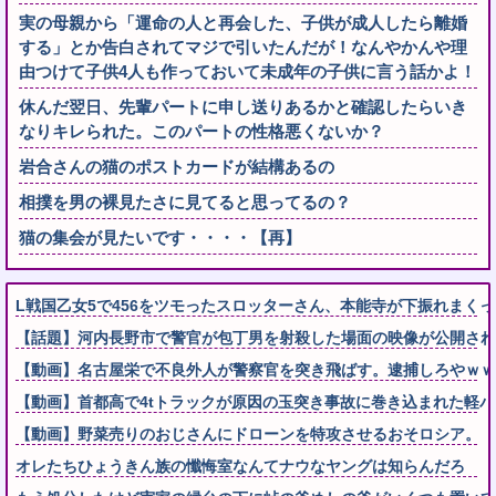
実の母親から「運命の人と再会した、子供が成人したら離婚
する」とか告白されてマジで引いたんだが！なんやかんや理
由つけて子供4人も作っておいて未成年の子供に言う話かよ！
休んだ翌日、先輩パートに申し送りあるかと確認したらいき
なりキレられた。このパートの性格悪くないか？
岩合さんの猫のポストカードが結構あるの
相撲を男の裸見たさに見てると思ってるの？
猫の集会が見たいです・・・・【再】
L戦国乙女5で456をツモったスロッターさん、本能寺が下振れまく
【話題】河内長野市で警官が包丁男を射殺した場面の映像が公開され
【動画】名古屋栄で不良外人が警察官を突き飛ばす。逮捕しろやｗｗ
【動画】首都高で4tトラックが原因の玉突き事故に巻き込まれた軽
【動画】野菜売りのおじさんにドローンを特攻させるおそロシア。
オレたちひょうきん族の懺悔室なんてナウなヤングは知らんだろ