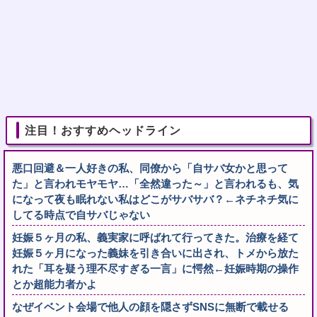
注目！おすすめヘッドライン
悪口回避＆一人好きの私、同僚から「自サバ女かと思って
た」と言われモヤモヤ…「全然違った～」と言われるも、気
になって夜も眠れない私はどこがサバサバ？←ネチネチ気に
してる時点で自サバじゃない
妊娠５ヶ月の私、義実家に呼ばれて行ってきた。治療を経て
妊娠５ヶ月になった義妹を引き合いに出され、トメから放た
れた「耳を疑う理不尽すぎる一言」に愕然←妊娠時期の操作
とか超能力者かよ
なぜイベント会場で他人の顔を隠さずSNSに無断で載せる