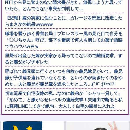
NTTから見に覚えのない請求書がきた。無視しようと思って
いたら、とんでもない事実が判明して…
【悲報】嫁の実家に住むことに…ガレージを部屋に改造した
らまさかの結果wwwww
職場を襲う歩く香害お局！プロレスラー風の見た目で自分を
「〇〇ちゃん」呼び、部下を鬱病で何人も潰してお菓子賄賂
でウハウハwｗｗ
里帰り出産した嫁が実家から帰ってこないので離婚要求。す
ると義父がブチギレた
呼ばれて義兄家に行くといつも何故か義兄嫁兄がいて、義兄
嫁が子供達を連れていなくなる、というのが続き行くのをや
めた。夫と義兄が義兄嫁を追求したところ…(ﾟﾛﾟ;)ｴｪｯ!?
切迫流産で自宅安静の私…なのに義弟が「シャワー貸して」
「泊めて」と嫌がらせレベルの連続突撃！夫経由で断ると私
に直接LINEしてきて絶句←大人しく自宅の風呂に入れよ