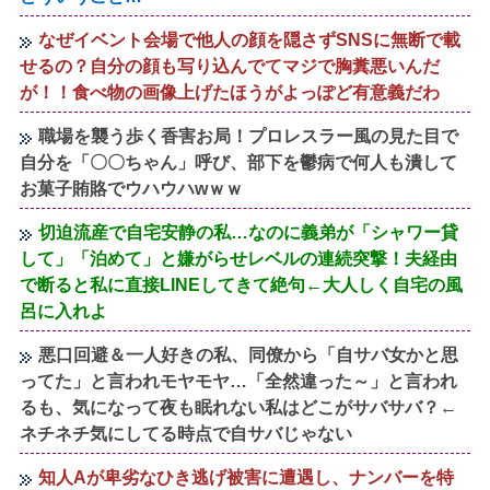
なぜイベント会場で他人の顔を隠さずSNSに無断で載
せるの？自分の顔も写り込んでてマジで胸糞悪いんだ
が！！食べ物の画像上げたほうがよっぽど有意義だわ
職場を襲う歩く香害お局！プロレスラー風の見た目で
自分を「〇〇ちゃん」呼び、部下を鬱病で何人も潰して
お菓子賄賂でウハウハwｗｗ
切迫流産で自宅安静の私…なのに義弟が「シャワー貸
して」「泊めて」と嫌がらせレベルの連続突撃！夫経由
で断ると私に直接LINEしてきて絶句←大人しく自宅の風
呂に入れよ
悪口回避＆一人好きの私、同僚から「自サバ女かと思
ってた」と言われモヤモヤ…「全然違った～」と言われ
るも、気になって夜も眠れない私はどこがサバサバ？←
ネチネチ気にしてる時点で自サバじゃない
知人Aが卑劣なひき逃げ被害に遭遇し、ナンバーを特