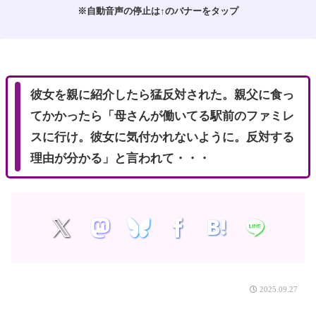
※自動音声の停止は↑のバナーをタップ
M
u
t
e
彼女を親に紹介したら猛反対された。親父に食っ
てかかったら「母さんが働いてる駅前のファミレ
スに行け。彼女に気付かれないように。反対する
理由が分かる」と言われて・・・
2025.09.27