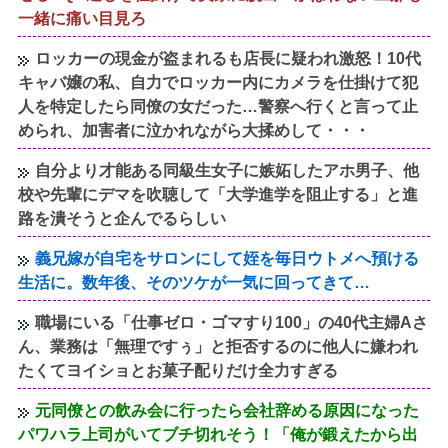
一緒に痛い目見ろ
ロッカーの現金が盗まれるも店長に疑われ激怒！10代
キャバ嬢の私、自力でロッカー内にカメラを仕掛けて犯
人を特定したら同僚の女だった…警察へ行くと言って止
められ、加害者に泣かれながら大揉めして・・・
自分より才能ある同級生女子に嫉妬したアホ男子、他
校や先輩にデマを吹聴して「大学進学を阻止する」と進
路を潰そうと企んでるらしい
義兄嫁が自宅をサロンにして姪を毎日ウトメへ預ける
生活に。数年後、そのツケが一気に回ってきて…
職場にいる「仕事ゼロ・ゴマすり100」の40代主婦Aさ
ん、業務は「無理ですぅ」と拒否するのに他人に嫌われ
たくてヨイショとお菓子配りだけ全力すぎる
元同僚との飲み会に行ったら会社辞める原因になった
パワハラ上司がいてブチ切れそう！「俺が鍛えたから出