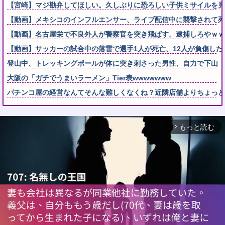
【宮崎】マジ勘弁してほしい。久しぶりに恐ろしい子供ミサイルを見
【動画】メキシコのインフルエンサー、ライブ配信中に襲撃されて死
【動画】名古屋栄で不良外人が警察官を突き飛ばす。逮捕しろやｗｗ
【動画】サッカーの試合中の落雷で選手1人が死亡、12人が負傷した
登山中、トレッキングポールが体に突き刺さった男性、自力で下山
大阪の「ガチでうまいラーメン」Tier表wwwwwww
パチンコ屋の経営なんてそんな難しくなくね？近隣店舗よりちょっと
もっと読む
arrow_forward_ios