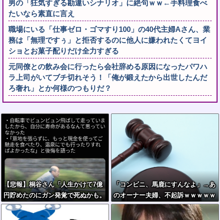
男の「狂気すぎる勘違いシナリオ」に絶句ｗｗ←手料理食べ
たいなら素直に言え
職場にいる「仕事ゼロ・ゴマすり100」の40代主婦Aさん、業
務は「無理ですぅ」と拒否するのに他人に嫌われたくてヨイ
ショとお菓子配りだけ全力すぎる
元同僚との飲み会に行ったら会社辞める原因になったパワハ
ラ上司がいてブチ切れそう！「俺が鍛えたから出世したんだ
ろ奢れ」とか何様のつもりだ？
【悲報】桐谷さん「人生かけて7億
「コンビニ、馬鹿にすんなよ」→あ
円貯めたのにガン発覚で死ぬかも。
のオーナー夫婦、不起訴ｗｗｗｗｗ
もっと素直に遊べばよかった」後悔
ｗｗｗｗ
の涙