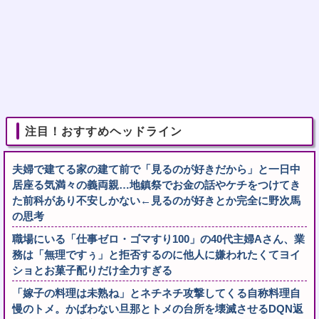
注目！おすすめヘッドライン
夫婦で建てる家の建て前で「見るのが好きだから」と一日中
居座る気満々の義両親…地鎮祭でお金の話やケチをつけてき
た前科があり不安しかない←見るのが好きとか完全に野次馬
の思考
職場にいる「仕事ゼロ・ゴマすり100」の40代主婦Aさん、業
務は「無理ですぅ」と拒否するのに他人に嫌われたくてヨイ
ショとお菓子配りだけ全力すぎる
「嫁子の料理は未熟ね」とネチネチ攻撃してくる自称料理自
慢のトメ。かばわない旦那とトメの台所を壊滅させるDQN返