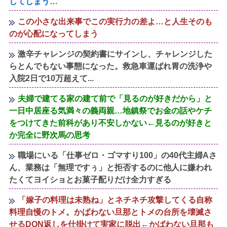
してしまう…
この小さな出来事でこの実行力の差よ…と人生そのも
のが心配になってしまう
激辛チャレンジの契約書にサインし、チャレンジした
らとんでもない事態になった。救急車運ばれ胃の洗浄や
入院2日で10万超えて...
夫婦で建てる家の建て前で「見るのが好きだから」と
一日中居座る気満々の義両親…地鎮祭でお金の話やケチ
をつけてきた前科があり不安しかない←見るのが好きと
か完全に野次馬の思考
職場にいる「仕事ゼロ・ゴマすり100」の40代主婦Aさ
ん、業務は「無理ですぅ」と拒否するのに他人に嫌われ
たくてヨイショとお菓子配りだけ全力すぎる
「嫁子の料理は未熟ね」とネチネチ攻撃してくる自称
料理自慢のトメ。かばわない旦那とトメの台所を壊滅さ
せるDQN返しを仕掛けて実家に脱出←かばわない旦那も