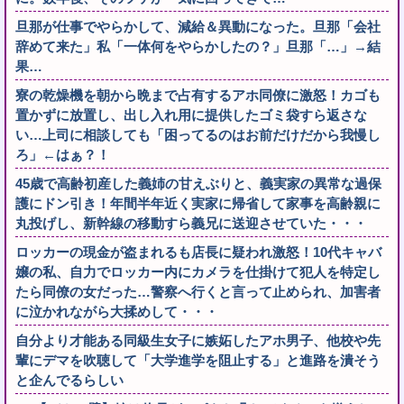
旦那が仕事でやらかして、減給＆異動になった。旦那「会社
辞めて来た」私「一体何をやらかしたの？」旦那「…」→結
果…
寮の乾燥機を朝から晩まで占有するアホ同僚に激怒！カゴも
置かずに放置し、出し入れ用に提供したゴミ袋すら返さな
い…上司に相談しても「困ってるのはお前だけだから我慢し
ろ」←はぁ？！
45歳で高齢初産した義姉の甘えぶりと、義実家の異常な過保
護にドン引き！年間半年近く実家に帰省して家事を高齢親に
丸投げし、新幹線の移動すら義兄に送迎させていた・・・
ロッカーの現金が盗まれるも店長に疑われ激怒！10代キャバ
嬢の私、自力でロッカー内にカメラを仕掛けて犯人を特定し
たら同僚の女だった…警察へ行くと言って止められ、加害者
に泣かれながら大揉めして・・・
自分より才能ある同級生女子に嫉妬したアホ男子、他校や先
輩にデマを吹聴して「大学進学を阻止する」と進路を潰そう
と企んでるらしい