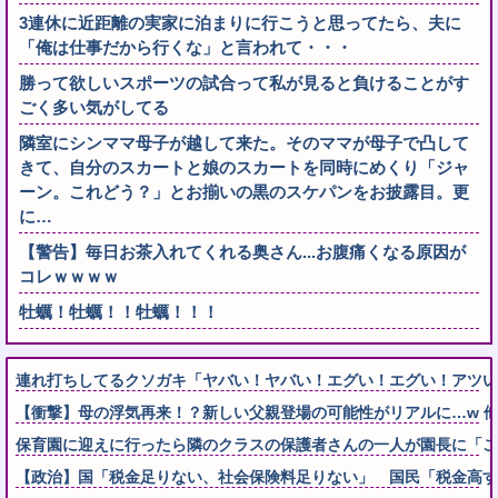
3連休に近距離の実家に泊まりに行こうと思ってたら、夫に
「俺は仕事だから行くな」と言われて・・・
勝って欲しいスポーツの試合って私が見ると負けることがす
ごく多い気がしてる
隣室にシンママ母子が越して来た。そのママが母子で凸して
きて、自分のスカートと娘のスカートを同時にめくり「ジャ
ーン。これどう？」とお揃いの黒のスケパンをお披露目。更
に…
【警告】毎日お茶入れてくれる奥さん...お腹痛くなる原因が
コレｗｗｗｗ
牡蠣！牡蠣！！牡蠣！！！
連れ打ちしてるクソガキ「ヤバい！ヤバい！エグい！エグい！アツい
【衝撃】母の浮気再来！？新しい父親登場の可能性がリアルに…w 
保育園に迎えに行ったら隣のクラスの保護者さんの一人が園長に「こ
【政治】国「税金足りない、社会保険料足りない」 国民「税金高す