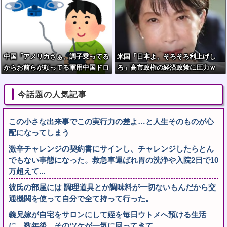
中国「アメリカさぁ、調子乗ってる
米国「日本よ、そろそろ利上げし
からお前らが頼ってる軍用中国ドロ
ろ」高市政権の経済政策に圧力ｗ
ーン輸出禁止するわw」
今話題の人気記事
この小さな出来事でこの実行力の差よ…と人生そのものが心
配になってしまう
激辛チャレンジの契約書にサインし、チャレンジしたらとん
でもない事態になった。救急車運ばれ胃の洗浄や入院2日で10
万超えて...
彼氏の部屋には 調理道具とか調味料が一切ないもんだから交
通機関を使って自分で全て持って行った。
義兄嫁が自宅をサロンにして姪を毎日ウトメへ預ける生活
に。数年後、そのツケが一気に回ってきて…