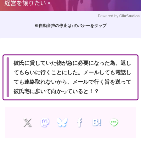
Powered by 
GliaStudios
※自動音声の停止は↑のバナーをタップ
M
u
t
e
彼氏に貸していた物が急に必要になった為、返し
てもらいに行くことにした。メールしても電話し
ても連絡取れないから、メールで行く旨を送って
彼氏宅に歩いて向かっていると！？