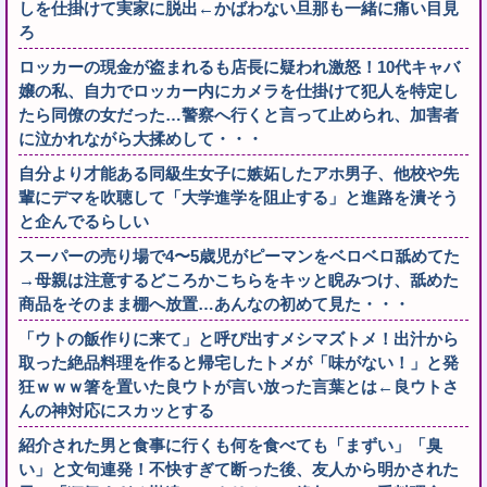
しを仕掛けて実家に脱出←かばわない旦那も一緒に痛い目見
ろ
ロッカーの現金が盗まれるも店長に疑われ激怒！10代キャバ
嬢の私、自力でロッカー内にカメラを仕掛けて犯人を特定し
たら同僚の女だった…警察へ行くと言って止められ、加害者
に泣かれながら大揉めして・・・
自分より才能ある同級生女子に嫉妬したアホ男子、他校や先
輩にデマを吹聴して「大学進学を阻止する」と進路を潰そう
と企んでるらしい
スーパーの売り場で4〜5歳児がピーマンをベロベロ舐めてた
→母親は注意するどころかこちらをキッと睨みつけ、舐めた
商品をそのまま棚へ放置…あんなの初めて見た・・・
「ウトの飯作りに来て」と呼び出すメシマズトメ！出汁から
取った絶品料理を作ると帰宅したトメが「味がない！」と発
狂ｗｗｗ箸を置いた良ウトが言い放った言葉とは←良ウトさ
んの神対応にスカッとする
紹介された男と食事に行くも何を食べても「まずい」「臭
い」と文句連発！不快すぎて断った後、友人から明かされた