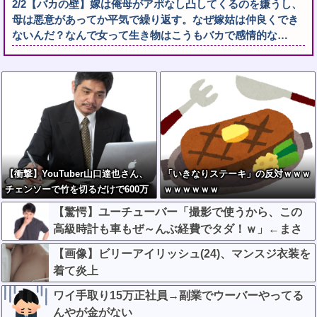
2/2【バカの壁】嫁は俺母がアポなし凸してくるのを嫌うし、
母は悪意があってか平気で繰り返す。なぜ嫁姑は仲良くでき
ないんだ？なんで女って生き物はこうもバカで感情的な…
【衝撃】YouTuber山口達也さん、
「いきなりステーキ」の反対ｗｗｗ
チェンソーで竹を切るだけで600万
ｗｗｗｗｗｗ
再生を突破してしまう←正直、こう
【驚愕】ユーチューバー「撮影で使うから、この
言うのでいいんだよなw w w w w w
高級時計も車もぜ～んぶ経費でタダ！ｗ」←まさ
w w
かコレ本気にしてる奴なんておらんよな？よな？w
【画像】ビリーアイリッシュ(24)、マンスジ衣装を
w w w w w w w w w w
着て炎上
ワイ手取り15万正社員→副業でウーバーやってる
んやが金がない