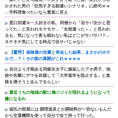
かされた男の「狂気すぎる勘違いシナリオ」に絶句ｗｗ
←手料理食べたいなら素直に言え
悪口回避＆一人好きの私、同僚から「自サバ女かと思
ってた」と言われモヤモヤ…「全然違った～」と言われ
るも、気になって夜も眠れない私はどこがサバサバ？←
ネチネチ気にしてる時点で自サバじゃない
【驚愕】保険屋の先輩と再会した結果…まさかのホテ
ルで…？！その後の展開がこれｗｗｗｗ
自分より才能ある同級生女子に嫉妬したアホ男子、他
校や先輩にデマを吹聴して「大学進学を阻止する」と進
路を潰そうと企んでるらしい
最近うちの地域の駅に鳩ジジイが現れるようになって
嫌になるわ
彼氏の部屋には 調理道具とか調味料が一切ないもんだ
から交通機関を使って自分で全て持って行った。