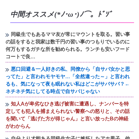
中間オススメ(*ﾉ･ω･)ﾉ⌒。ﾄﾞｿﾞ
同級生でもあるママ友が常にマウントを取る。習い事
の話をすると我家は数千円の習い事のつもりでいるのに
何万もするガチな所を勧められる。ランチも安いフード
コートで良…
悪口回避＆一人好きの私、同僚から「自サバ女かと思
ってた」と言われモヤモヤ…「全然違った～」と言われ
るも、気になって夜も眠れない私はどこがサバサバ？←
ネチネチ気にしてる時点で自サバじゃない
知人Aが卑劣なひき逃げ被害に遭遇し、ナンバーを特
定しても犯人を捕まえられない警察への怒りと、その話
を聞いて「逃げた方が得じゃん」と言い放ったBの神経
がわからん
自分より才能ある同級生女子に嫉妬したアホ男子、他