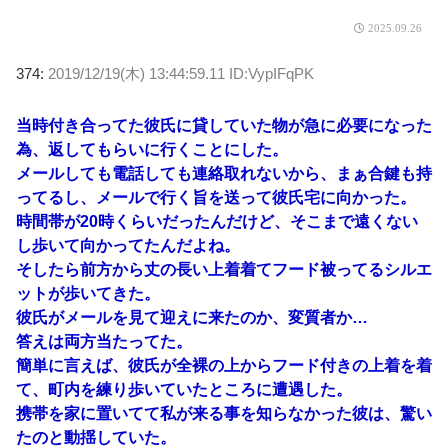
2025.09.26
374:
2019/12/19(木) 13:44:59.11 ID:VypIFqPK
当時付き合ってた彼氏に貸していた物が急に必要になった
為、返してもらいに行くことにした。
メールしても電話しても連絡取れないから、まぁ合鍵も持
ってるし、メールで行く旨を送って彼氏宅に向かった。
時間帯が20時くらいだったんだけど、そこまで遠くない
し歩いて向かってたんだよね。
そしたら前方から丈の長い上着着てフード被ってるシルエ
ットが歩いてきた。
彼氏がメールを見て迎えに来たのか、変質者か…
答えは両方当たってた。
簡単に言えば、彼氏が全裸の上からフード付きの上着を着
て、町内を練り歩いていたところに遭遇した。
携帯を家に置いてて私が来る事を知らなかった彼は、驚い
たのと動揺していた。