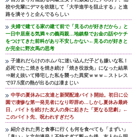
校や先輩にデマを吹聴して「大学進学を阻止する」と進
路を潰そうと企んでるらしい
夫婦で建てる家の建て前で「見るのが好きだから」と
一日中居座る気満々の義両親…地鎮祭でお金の話やケチ
をつけてきた前科があり不安しかない←見るのが好きと
か完全に野次馬の思考
子連れだらけのホムパに迷い込んだ子ども嫌いな私！
必死でたこ焼きを焼き続け「焼き役放免」になった結果
⇒耐え抜いて帰宅した私を襲った異変ｗｗｗ←ストレス
で37.5度の熱が出るのは凄まじい
中学の夏休みに友達と新聞配達バイト開始。初日に公
園で凄惨な第一発見者になり即辞め…しかし夏休み最終
日、バイトを続けた友人の身に起きた「更なる悲劇」←
このバイト先、呪われすぎだろ
紹介された男と食事に行くも何を食べても「まずい」
「臭い」と文句連発！不快すぎて断った後、友人から明