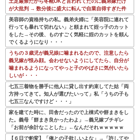
土足厳禁だから冬靴OKと言われてたのに義弟嫁だけ
が大批判 → 数分後に盛大に転んで自業自得すぎた件
美容師の資格持ちの私。義弟夫婦に「美容院に連れて
行っても暴れて切れない」と頼まれて姪っ子のカット
をした→その後、ものすごく気軽に姪のカットを頼ん
でくるようになり・・・
うちの３歳児が義兄娘に噛まれるたので、注意したら
義兄嫁が恨み顔。会わせないようにしてたら、自分が
噛まれるようになってやっと子のやばさに気付いたら
しいが・・・
七五三着物を勝手に他人に貸し出す約束してた姑「両
方持ってきて。知人が選びたいって」私「うちの子も
七五三なんですけど・・・」
家を建てた時に、田舎だったので上棟式や餅まきをし
た。義母「餅まき良かったわよ」→義兄嫁ブチギレ
「お前が余計なことした」←なんだそれｗｗｗｗｗ
【６日で豹変】「俺との子欲しいよな」→「許してや