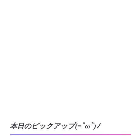
本日のピックアップ(=ﾟωﾟ)ﾉ