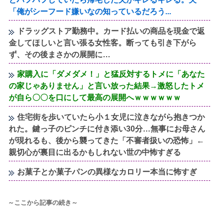
「俺がシーフード嫌いなの知っているだろう...
ドラッグストア勤務中。カード払いの商品を現金で返
金してほしいと言い張る女性客。断っても引き下がら
ず、その後まさかの展開に…
家購入に「ダメダメ！」と猛反対するトメに「あなた
の家じゃありません」と言い放った結果→激怒したトメ
が自ら〇〇を口にして最高の展開へｗｗｗｗｗｗ
住宅街を歩いていたら小１女児に泣きながら抱きつか
れた。鍵っ子のピンチに付き添い30分…無事にお母さん
が現れるも、後から襲ってきた「不審者扱いの恐怖」←
親切心が裏目に出るかもしれない世の中怖すぎる
お菓子とか菓子パンの異様なカロリー本当に怖すぎ
～ここから記事の続き～