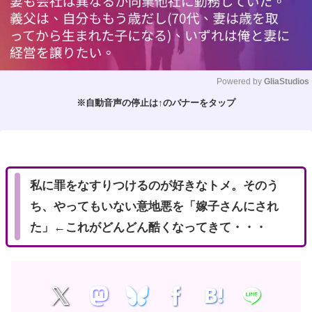
Powered by 
GliaStudios
※自動音声の停止は↑のバナーをタップ
M
u
t
e
私に罪をなすりつけるのが好きなトメ。そのう
ち、やってもいない意地悪を「嫁子さんにされ
た」←これがどんどん酷くなってきて・・・