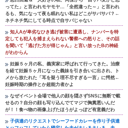
ってた」と言われモヤモヤ…「全然違った～」と言われ
るも、気になって夜も眠れない私はどこがサバサバ？←
ネチネチ気にしてる時点で自サバじゃない
知人Aが卑劣なひき逃げ被害に遭遇し、ナンバーを特
定しても犯人を捕まえられない警察への怒りと、その話
を聞いて「逃げた方が得じゃん」と言い放ったBの神経
がわからん
妊娠５ヶ月の私、義実家に呼ばれて行ってきた。治療
を経て妊娠５ヶ月になった義妹を引き合いに出され、ト
メから放たれた「耳を疑う理不尽すぎる一言」に愕然←
妊娠時期の操作とか超能力者かよ
なぜイベント会場で他人の顔を隠さずSNSに無断で載
せるの？自分の顔も写り込んでてマジで胸糞悪いんだ
が！！食べ物の画像上げたほうがよっぽど有意義だわ
子供達のリクエストでシーフードカレーを作り子供達
とハフハフしていたら帰宅した夫がキレるキレる。夫