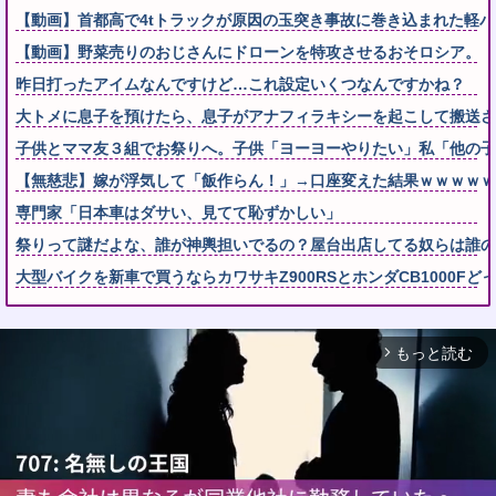
【動画】首都高で4tトラックが原因の玉突き事故に巻き込まれた軽
【動画】野菜売りのおじさんにドローンを特攻させるおそロシア。
昨日打ったアイムなんですけど…これ設定いくつなんですかね？
大トメに息子を預けたら、息子がアナフィラキシーを起こして搬送され
子供とママ友３組でお祭りへ。子供「ヨーヨーやりたい」私「他の子
【無慈悲】嫁が浮気して「飯作らん！」→口座変えた結果ｗｗｗｗｗ
専門家「日本車はダサい、見てて恥ずかしい」
祭りって謎だよな、誰が神輿担いでるの？屋台出店してる奴らは誰
大型バイクを新車で買うならカワサキZ900RSとホンダCB1000Fど
もっと読む
arrow_forward_ios