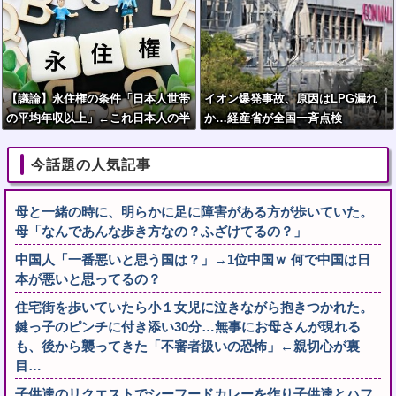
【議論】永住権の条件「日本人世帯
イオン爆発事故、原因はLPG漏れ
の平均年収以上」←これ日本人の半
か…経産省が全国一斉点検
分もクリアできないだろ
今話題の人気記事
母と一緒の時に、明らかに足に障害がある方が歩いていた。
母「なんであんな歩き方なの？ふざけてるの？」
中国人「一番悪いと思う国は？」→1位中国ｗ 何で中国は日
本が悪いと思ってるの？
住宅街を歩いていたら小１女児に泣きながら抱きつかれた。
鍵っ子のピンチに付き添い30分…無事にお母さんが現れる
も、後から襲ってきた「不審者扱いの恐怖」←親切心が裏
目…
子供達のリクエストでシーフードカレーを作り子供達とハフ