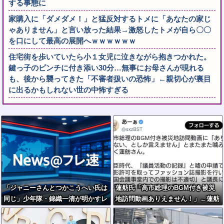
する事態に
家購入に「ダメダメ！」と猛反対するトメに「あなたの家じ
ゃありません」と言い放った結果→激怒したトメが自ら〇〇
を口にして最高の展開へｗｗｗｗｗｗ
住宅街を歩いていたら小１女児に泣きながら抱きつかれた。
鍵っ子のピンチに付き添い30分…無事にお母さんが現れる
も、後から襲ってきた「不審者扱いの恐怖」←親切心が裏目
に出るかもしれない世の中怖すぎる
「ジャニーさんとつかこうへい氏は
蓮舫氏「高市総理のBGM付き被災
同じ」少年隊・錦織一清が明かすレ
地訪問動画ありえません！」←蓮舫
ジェンドの共通点と我流の演出論
氏の国会議事堂内撮影が掘り返され
る