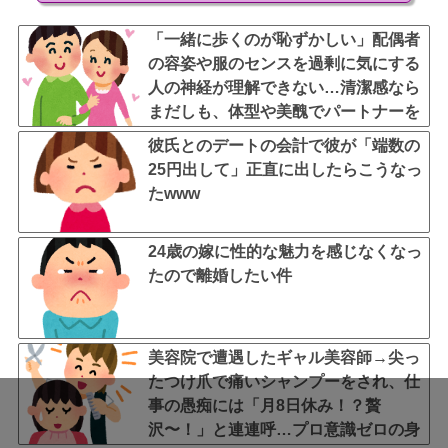
「一緒に歩くのが恥ずかしい」配偶者
の容姿や服のセンスを過剰に気にする
人の神経が理解できない…清潔感なら
まだしも、体型や美醜でパートナーを
評価するなよ
彼氏とのデートの会計で彼が「端数の
25円出して」正直に出したらこうなっ
たwww
24歳の嫁に性的な魅力を感じなくなっ
たので離婚したい件
美容院で遭遇したギャル美容師→尖っ
たつけ爪で痛いシャンプーをされ、仕
事の愚痴には「月8日休み！？贅
沢〜！」と連連呼…プロ意識ゼロの身