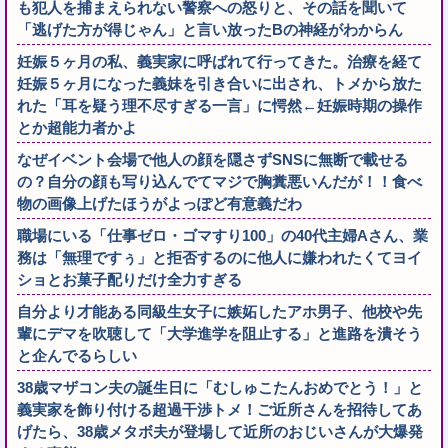
も犯人を捕まえられない警察への怒りと、その話を聞いて
「逃げた方が得じゃん」と言い放ったBの神経がわからん
妊娠５ヶ月の私、義実家に呼ばれて行ってきた。治療を経て
妊娠５ヶ月になった義妹を引き合いに出され、トメから放た
れた「耳を疑う理不尽すぎる一言」に愕然←妊娠時期の操作
とか超能力者かよ
なぜイベント会場で他人の顔を隠さずSNSに無断で載せる
の？自分の顔も写り込んでてマジで胸糞悪いんだが！！食べ
物の画像上げたほうがよっぽど有意義だわ
職場にいる「仕事ゼロ・ゴマすり100」の40代主婦Aさん、業
務は「無理ですぅ」と拒否するのに他人に嫌われたくてヨイ
ショとお菓子配りだけ全力すぎる
自分より才能ある同級生女子に嫉妬したアホ男子、他校や先
輩にデマを吹聴して「大学進学を阻止する」と進路を潰そう
と企んでるらしい
38歳マザコン夫の誕生日に「むしゅこたんおめでとう！」と
義実家を飾り付ける超過干渉トメ！ご近所さんを招待してあ
げたら、38歳メタボ夫が登場して近所のおじいさんが大爆発