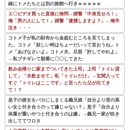
緒にトメたちとは別の旅館へ行きｗｗｗｗｗ
エ〇ビデオ買った直後に検問→婦警「中身見せろ！」
俺「男の人にして！」婦警「逮捕しますよ？」←俺半
泣き・・・
コトメ子が私の財布から金盗むところを見てしまっ
た。コトメ「欲しい時はちょーだいって言おうね」ト
メ「あげなさいよ」コトメ夫、旦那「許してやれよ」
→私ブチギレて順番に〇〇してきた
飲み会帰りに家までついてきた上司。上司「トイレ貸
して」「水飲ませて」私「トイレだけ」→玄関入って
すぐ「トイレはここです」と言ったら父が出てき
て！？
息子の彼女をバカにしまくる義兄娘「自分より背の高
い女と付き合うのって嫌じゃない？」息子「自分より
体重が重いやつと付き合うのは嫌」→義兄一家が吹き
出しててワロタ