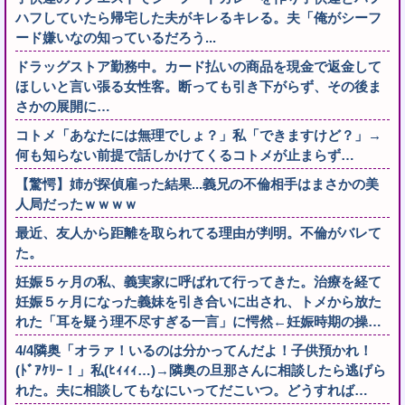
ハフしていたら帰宅した夫がキレるキレる。夫「俺がシーフ
ード嫌いなの知っているだろう...
ドラッグストア勤務中。カード払いの商品を現金で返金して
ほしいと言い張る女性客。断っても引き下がらず、その後ま
さかの展開に…
コトメ「あなたには無理でしょ？」私「できますけど？」→
何も知らない前提で話しかけてくるコトメが止まらず…
【驚愕】姉が探偵雇った結果...義兄の不倫相手はまさかの美
人局だったｗｗｗｗ
最近、友人から距離を取られてる理由が判明。不倫がバレて
た。
妊娠５ヶ月の私、義実家に呼ばれて行ってきた。治療を経て
妊娠５ヶ月になった義妹を引き合いに出され、トメから放た
れた「耳を疑う理不尽すぎる一言」に愕然←妊娠時期の操…
4/4隣奥「オラァ！いるのは分かってんだよ！子供預かれ！
(ﾄﾞｱｹﾘｰ！」私(ﾋｨｨｨ…)→隣奥の旦那さんに相談したら逃げら
れた。夫に相談してもなにいってだこいつ。どうすれば…