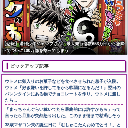
【悲報】週刊少年ジャンプさん、最大発行部数653万部から急降
下でついに100万部を割ってしまう
ピックアップ記事
ウトメに卵入りのお菓子などを食べさせられた息子が入院。
ウトメ『好き嫌いを許してるから軟弱になるんだ！』翌日の
バレンタインにある物でチョコレートを作り、ウトメに渡し
たら...
「まっちゃんぐらい稼いでたら最終的には許すかもｗ」って
言ったら旦那が突然怒り出した。このまま情まで枯渇しそう
38歳マザコン夫の誕生日に「むしゅこたんおめでとう！」と