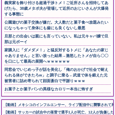
義実家を飾り付ける超過干渉トメ！ご近所さんを招待してあ
げたら、38歳メタボ夫が登場して近所のおじいさんが大爆発
する事態に
公園遊びの菓子交換が嫌だ。大人数だと菓子食べ放題みたい
になっちゃって身体にも歯にも良くないし最悪
旦那との出会いは親にも言っていない。私は元キャバ嬢で旦
那は元ボーイ
家購入に「ダメダメ！」と猛反対するトメに「あなたの家じ
ゃありません」と言い放った結果→激怒したトメが自ら〇〇
を口にして最高の展開へｗｗｗｗｗｗ
同窓会でいじめっ子が話を美化し「俺のおかげで社会で耐え
られる体ができたろw」と調子に乗る←武道で体を鍛えた元
被害者に詰め寄られて顔面蒼白で平謝りｗｗｗ
お菓子とか菓子パンの異様なカロリー本当に怖すぎ
【動画】メキシコのインフルエンサー、ライブ配信中に襲撃されて死
【動画】サッカーの試合中の落雷で選手1人が死亡、12人が負傷した