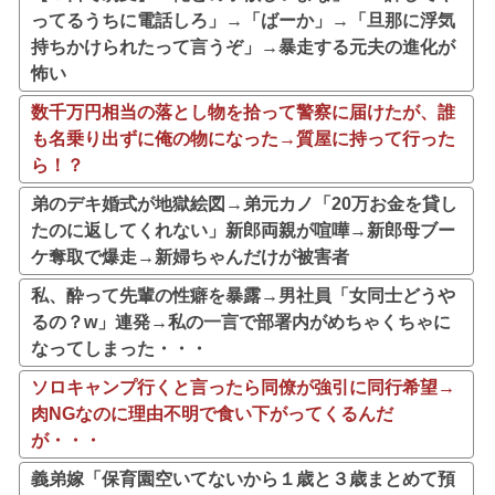
ってるうちに電話しろ」→「ばーか」→「旦那に浮気
持ちかけられたって言うぞ」→暴走する元夫の進化が
怖い
数千万円相当の落とし物を拾って警察に届けたが、誰
も名乗り出ずに俺の物になった→質屋に持って行った
ら！？
弟のデキ婚式が地獄絵図→弟元カノ「20万お金を貸し
たのに返してくれない」新郎両親が喧嘩→新郎母ブー
ケ奪取で爆走→新婦ちゃんだけが被害者
私、酔って先輩の性癖を暴露→男社員「女同士どうや
るの？w」連発→私の一言で部署内がめちゃくちゃに
なってしまった・・・
ソロキャンプ行くと言ったら同僚が強引に同行希望→
肉NGなのに理由不明で食い下がってくるんだ
が・・・
義弟嫁「保育園空いてないから１歳と３歳まとめて預