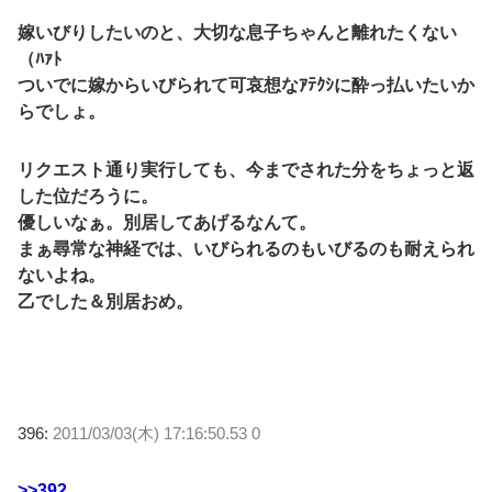
嫁いびりしたいのと、大切な息子ちゃんと離れたくない
（ﾊｧﾄ
ついでに嫁からいびられて可哀想なｱﾃｸｼに酔っ払いたいか
らでしょ。
リクエスト通り実行しても、今までされた分をちょっと返
した位だろうに。
優しいなぁ。別居してあげるなんて。
まぁ尋常な神経では、いびられるのもいびるのも耐えられ
ないよね。
乙でした＆別居おめ。
396:
2011/03/03(木) 17:16:50.53 0
>>392