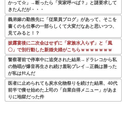
かって☆」→断ったら「実家呼べば？」と謎要求して
きたんだが・・・
義弟嫁の勤務先に「従業員ブログ」があって、そこを
書くのも仕事の一部らしくて大変だなあと思いつつ、
見てみると！？
披露宴後に二次会はせずに「家族水入らず」と「風
〇」で別行動した新婚夫婦がこちらｗｗｗｗｗｗｗ
警察署前で停車中に追突された結果→ドラレコから私
の熱唱が爆音再生され続け羞恥プレイ→正義は勝った
が私はﾀﾋんだ
医者に止められても炭水化物祭りを続けた結果、40代
前半で痩せ始めた上司の「自業自得メニュー」があま
りに地獄だった件