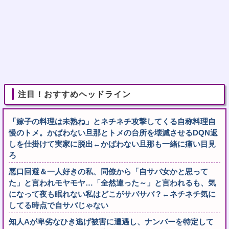
注目！おすすめヘッドライン
「嫁子の料理は未熟ね」とネチネチ攻撃してくる自称料理自
慢のトメ。かばわない旦那とトメの台所を壊滅させるDQN返
しを仕掛けて実家に脱出←かばわない旦那も一緒に痛い目見
ろ
悪口回避＆一人好きの私、同僚から「自サバ女かと思って
た」と言われモヤモヤ…「全然違った～」と言われるも、気
になって夜も眠れない私はどこがサバサバ？←ネチネチ気に
してる時点で自サバじゃない
知人Aが卑劣なひき逃げ被害に遭遇し、ナンバーを特定して