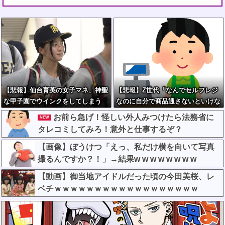
【悲報】仙台育英の女子マネ、神聖
【悲報】Z世代「なんでセルフレジ
な甲子園でウインクをしてしまう
なのに自分で商品通さないといけな
いんだ」
お前ら急げ！怪しい外人みつけたら法務省に
NEW
タレコミしてみろ！意外と仕事するぞ？
【画像】ぼうけつ「えっ、私だけ横を向いて写真
撮るんですか？！」→結果w w w w w w w w
【動画】御当地アイドルだった頃の今田美桜、レ
ベチｗｗｗｗｗｗｗｗｗｗｗｗｗｗｗｗｗｗ