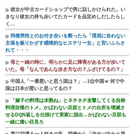
彼女が中古カードショップで男に話しかけられた。い
きなり彼女の持ち歩いてたカードを品定めしだしたらし
く…
同僚男性とのお付き合いを断ったら「理屈に合わない
主張を振りかざす感情的なヒステリー女」と言いふらさ
れて・・・
母と一緒の時に、明らかに足に障害がある方が歩いて
いた。母「なんであんな歩き方なの？ふざけてるの？」
中国人「一番悪いと思う国は？」→1位中国ｗ 何で中
国は日本が悪いと思ってるの？
「嫁子の料理は未熟ね」とネチネチ攻撃してくる自称
料理自慢のトメ。かばわない旦那とトメの台所を壊滅さ
せるDQN返しを仕掛けて実家に脱出←かばわない旦那も
一緒に痛い目見ろ
悪口回避＆一人好きの私、同僚から「自サバ女かと思