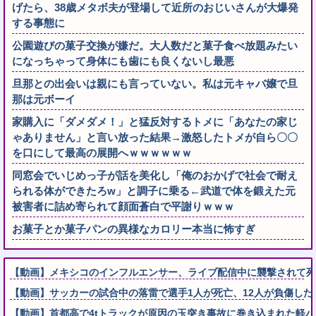
げたら、38歳メタボ夫が登場して近所のおじいさんが大爆発
する事態に
公園遊びの菓子交換が嫌だ。大人数だと菓子食べ放題みたい
になっちゃって身体にも歯にも良くないし最悪
旦那との出会いは親にも言っていない。私は元キャバ嬢で旦
那は元ボーイ
家購入に「ダメダメ！」と猛反対するトメに「あなたの家じ
ゃありません」と言い放った結果→激怒したトメが自ら〇〇
を口にして最高の展開へｗｗｗｗｗｗ
同窓会でいじめっ子が話を美化し「俺のおかげで社会で耐え
られる体ができたろw」と調子に乗る←武道で体を鍛えた元
被害者に詰め寄られて顔面蒼白で平謝りｗｗｗ
お菓子とか菓子パンの異様なカロリー本当に怖すぎ
【動画】メキシコのインフルエンサー、ライブ配信中に襲撃されて死
【動画】サッカーの試合中の落雷で選手1人が死亡、12人が負傷した
【動画】首都高で4tトラックが原因の玉突き事故に巻き込まれた軽