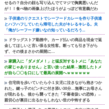
せるの？自分の顔も写り込んでてマジで胸糞悪いんだ
が！！食べ物の画像上げたほうがよっぽど有意義だわ
子供達のリクエストでシーフードカレーを作り子供達
とハフハフしていたら帰宅した夫がキレるキレる。夫
「俺がシーフード嫌いなの知っているだろう...
ドラッグストア勤務中。カード払いの商品を現金で返
金してほしいと言い張る女性客。断っても引き下がら
ず、その後まさかの展開に…
家購入に「ダメダメ！」と猛反対するトメに「あなた
の家じゃありません」と言い放った結果→激怒したトメ
が自ら〇〇を口にして最高の展開へｗｗｗｗｗｗ
住宅街を歩いていたら小１女児に泣きながら抱きつか
れた。鍵っ子のピンチに付き添い30分…無事にお母さん
が現れるも、後から襲ってきた「不審者扱いの恐怖」←
親切心が裏目に出るかもしれない世の中怖すぎる