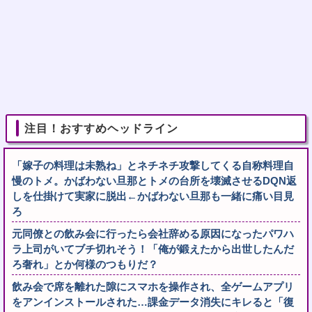
注目！おすすめヘッドライン
「嫁子の料理は未熟ね」とネチネチ攻撃してくる自称料理自
慢のトメ。かばわない旦那とトメの台所を壊滅させるDQN返
しを仕掛けて実家に脱出←かばわない旦那も一緒に痛い目見
ろ
元同僚との飲み会に行ったら会社辞める原因になったパワハ
ラ上司がいてブチ切れそう！「俺が鍛えたから出世したんだ
ろ奢れ」とか何様のつもりだ？
飲み会で席を離れた隙にスマホを操作され、全ゲームアプリ
をアンインストールされた…課金データ消失にキレると「復