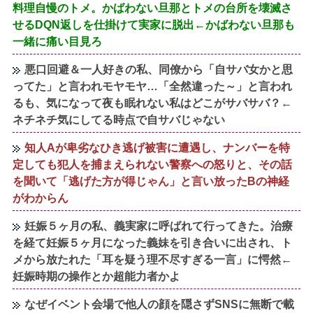
料理自慢のトメ。かばわない旦那とトメの台所を壊滅さ
せるDQN返しを仕掛けて実家に脱出←かばわない旦那も
一緒に痛い目見ろ
悪口回避＆一人好きの私、同僚から「自サバ女かと思
ってた」と言われモヤモヤ…「全然違った～」と言われ
るも、気になって夜も眠れない私はどこがサバサバ？←
ネチネチ気にしてる時点で自サバじゃない
知人Aが卑劣なひき逃げ被害に遭遇し、ナンバーを特
定しても犯人を捕まえられない警察への怒りと、その話
を聞いて「逃げた方が得じゃん」と言い放ったBの神経
がわからん
妊娠５ヶ月の私、義実家に呼ばれて行ってきた。治療
を経て妊娠５ヶ月になった義妹を引き合いに出され、ト
メから放たれた「耳を疑う理不尽すぎる一言」に愕然←
妊娠時期の操作とか超能力者かよ
なぜイベント会場で他人の顔を隠さずSNSに無断で載