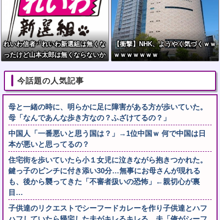
れいわ信者「れいわ新選組は無くな
【衝撃】NHK、ようやく気づくｗｗ
ったけど山本太郎は無くならないか
ｗｗｗｗｗｗｗ
らね。山本太郎Forever????」
今話題の人気記事
母と一緒の時に、明らかに足に障害がある方が歩いていた。
母「なんであんな歩き方なの？ふざけてるの？」
中国人「一番悪いと思う国は？」→1位中国ｗ 何で中国は日
本が悪いと思ってるの？
住宅街を歩いていたら小１女児に泣きながら抱きつかれた。
鍵っ子のピンチに付き添い30分…無事にお母さんが現れる
も、後から襲ってきた「不審者扱いの恐怖」←親切心が裏
目…
子供達のリクエストでシーフードカレーを作り子供達とハフ
ハフしていたら帰宅した夫がキレるキレる。夫「俺がシーフ