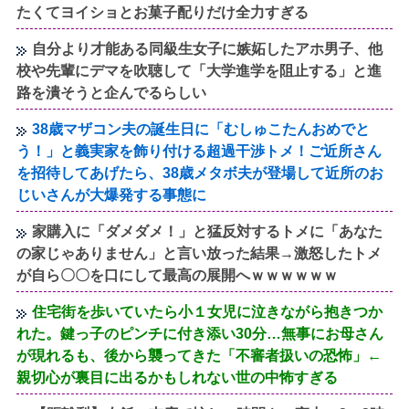
たくてヨイショとお菓子配りだけ全力すぎる
自分より才能ある同級生女子に嫉妬したアホ男子、他
校や先輩にデマを吹聴して「大学進学を阻止する」と進
路を潰そうと企んでるらしい
38歳マザコン夫の誕生日に「むしゅこたんおめでと
う！」と義実家を飾り付ける超過干渉トメ！ご近所さん
を招待してあげたら、38歳メタボ夫が登場して近所のお
じいさんが大爆発する事態に
家購入に「ダメダメ！」と猛反対するトメに「あなた
の家じゃありません」と言い放った結果→激怒したトメ
が自ら〇〇を口にして最高の展開へｗｗｗｗｗｗ
住宅街を歩いていたら小１女児に泣きながら抱きつか
れた。鍵っ子のピンチに付き添い30分…無事にお母さん
が現れるも、後から襲ってきた「不審者扱いの恐怖」←
親切心が裏目に出るかもしれない世の中怖すぎる