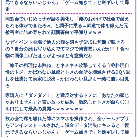
元できるならいいじゃん」「ゲーム如きで」と逆ギレして帰
走
同窓会でいじめっ子が話を美化し「俺のおかげで社会で耐え
られる体ができたろw」と調子に乗る←武道で体を鍛えた元
被害者に詰め寄られて顔面蒼白で平謝りｗｗｗ
なぜイベント会場で他人の顔を隠さずSNSに無断で載せる
の？自分の顔も写り込んでてマジで胸糞悪いんだが！！食べ
物の画像上げたほうがよっぽど有意義だわ
「嫁子の料理は未熟ね」とネチネチ攻撃してくる自称料理自
慢のトメ。かばわない旦那とトメの台所を壊滅させるDQN返
しを仕掛けて実家に脱出←かばわない旦那も一緒に痛い目見
ろ
家購入に「ダメダメ！」と猛反対するトメに「あなたの家じ
ゃありません」と言い放った結果→激怒したトメが自ら〇〇
を口にして最高の展開へｗｗｗｗｗｗ
飲み会で席を離れた隙にスマホを操作され、全ゲームアプリ
をアンインストールされた…課金データ消失にキレると「復
元できるならいいじゃん」「ゲーム如きで」と逆ギレして帰