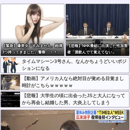
【緊急】爆美女「すみません。砲弾
【悲報】NHK番組に出演した性加害
3つ持ってきました」警察「！？」
者「酒飲んでて覚えてない」
自衛隊「！？」→結果w w w w w w
タイムマシーン3号さん、なんかちょうどいいポジ
w w
ションになる
【動画】アメリカ人なら絶対目が覚める目覚まし
時計がこちらｗｗｗｗｗ
【悲報】大学生の頃に出会ったJSと大人になって
から再会し結婚した男、大炎上してしまう