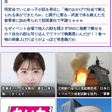
走
同窓会でいじめっ子が話を美化し「俺のおかげで社会で耐え
られる体ができたろw」と調子に乗る←武道で体を鍛えた元
被害者に詰め寄られて顔面蒼白で平謝りｗｗｗ
なぜイベント会場で他人の顔を隠さずSNSに無断で載せる
の？自分の顔も写り込んでてマジで胸糞悪いんだが！！食べ
物の画像上げたほうがよっぽど有意義だわ
渡邊渚さん、近況報告「最近は落ち
北朝鮮の金与正党総務部長、日本の
着いてきてます」
トマホーク発射試験を批判…「軍事
的選択肢」警告！