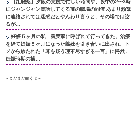
【距離梨】夕飯の支度で忙しい時間や、夜中の2〜3時
にジャンジャン電話してくる前の職場の同僚 あまり頻繁
に連絡されては迷惑だとやんわり言うと、その場では謝
るが…
妊娠５ヶ月の私、義実家に呼ばれて行ってきた。治療
を経て妊娠５ヶ月になった義妹を引き合いに出され、ト
メから放たれた「耳を疑う理不尽すぎる一言」に愕然←
妊娠時期の操…
～まだまだ続くよ～