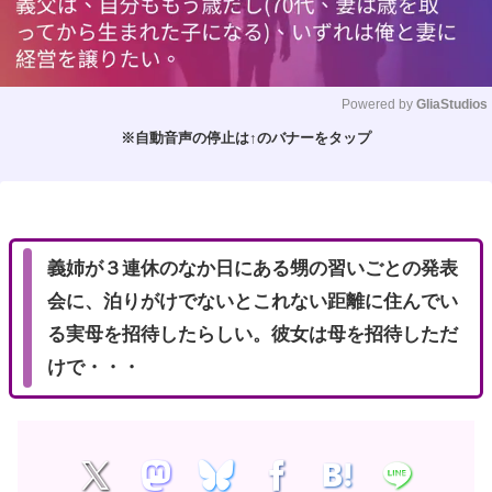
Powered by 
GliaStudios
※自動音声の停止は↑のバナーをタップ
M
u
t
e
義姉が３連休のなか日にある甥の習いごとの発表
会に、泊りがけでないとこれない距離に住んでい
る実母を招待したらしい。彼女は母を招待しただ
けで・・・