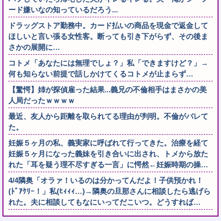
ード嫌いなの知っているだろう...
ドラッグストア勤務中。カード払いの商品を現金で返金して
ほしいと言い張る女性客。断っても引き下がらず、その後ま
さかの展開に…
コトメ「あなたには無理でしょ？」私「できますけど？」→
何も知らない前提で話しかけてくるコトメが止まらず…
【驚愕】姉が探偵雇った結果...義兄の不倫相手はまさかの美
人局だったｗｗｗｗ
最近、友人から距離を取られてる理由が判明。不倫がバレて
た。
妊娠５ヶ月の私、義実家に呼ばれて行ってきた。治療を経て
妊娠５ヶ月になった義妹を引き合いに出され、トメから放た
れた「耳を疑う理不尽すぎる一言」に愕然←妊娠時期の操…
4/4隣奥「オラァ！いるのは分かってんだよ！子供預かれ！
(ﾄﾞｱｹﾘｰ！」私(ﾋｨｨｨ…)→隣奥の旦那さんに相談したら逃げら
れた。夫に相談してもなにいってだこいつ。どうすれば…