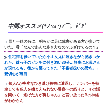
中間オススメ(*ﾉ･ω･)ﾉ⌒。ﾄﾞｿﾞ
母と一緒の時に、明らかに足に障害がある方が歩いて
いた。母「なんであんな歩き方なの？ふざけてるの？」
住宅街を歩いていたら小１女児に泣きながら抱きつか
れた。鍵っ子のピンチに付き添い30分…無事にお母さん
が現れるも、後から襲ってきた「不審者扱いの恐怖」←
親切心が裏目…
知人Aが卑劣なひき逃げ被害に遭遇し、ナンバーを特
定しても犯人を捕まえられない警察への怒りと、その話
を聞いて「逃げた方が得じゃん」と言い放ったBの神経
がわからん