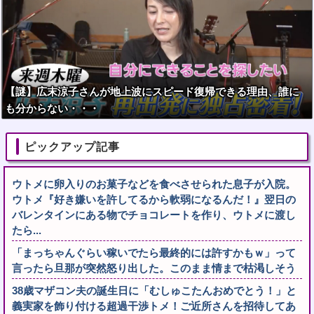
【謎】広末涼子さんが地上波にスピード復帰できる理由、誰に
も分からない・・・
ピックアップ記事
ウトメに卵入りのお菓子などを食べさせられた息子が入院。
ウトメ『好き嫌いを許してるから軟弱になるんだ！』翌日の
バレンタインにある物でチョコレートを作り、ウトメに渡し
たら...
「まっちゃんぐらい稼いでたら最終的には許すかもｗ」って
言ったら旦那が突然怒り出した。このまま情まで枯渇しそう
38歳マザコン夫の誕生日に「むしゅこたんおめでとう！」と
義実家を飾り付ける超過干渉トメ！ご近所さんを招待してあ