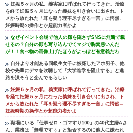
妊娠５ヶ月の私、義実家に呼ばれて行ってきた。治療
を経て妊娠５ヶ月になった義妹を引き合いに出され、ト
メから放たれた「耳を疑う理不尽すぎる一言」に愕然←
妊娠時期の操作とか超能力者かよ
なぜイベント会場で他人の顔を隠さずSNSに無断で載
せるの？自分の顔も写り込んでてマジで胸糞悪いんだ
が！！食べ物の画像上げたほうがよっぽど有意義だわ
自分より才能ある同級生女子に嫉妬したアホ男子、他
校や先輩にデマを吹聴して「大学進学を阻止する」と進
路を潰そうと企んでるらしい
妊娠５ヶ月の私、義実家に呼ばれて行ってきた。治療
を経て妊娠５ヶ月になった義妹を引き合いに出され、ト
メから放たれた「耳を疑う理不尽すぎる一言」に愕然←
妊娠時期の操作とか超能力者かよ
職場にいる「仕事ゼロ・ゴマすり100」の40代主婦Aさ
ん、業務は「無理ですぅ」と拒否するのに他人に嫌われ