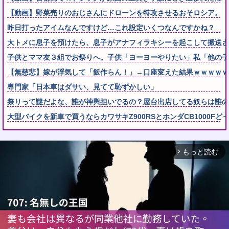
【動画】野菜売りのおじさんにドローンを特攻させるおそロシア。
昨日打ったアイムなんですけど…これ設定いくつなんですかね？
大トメに息子を預けたら、息子がアナフィラキシーを起こして搬送され
子供とママ友３組でお祭りへ。子供「ヨーヨーやりたい」私「他の子
【無慈悲】嫁が浮気して「飯作らん！」→口座変えた結果ｗｗｗｗｗ
専門家「日本車はダサい、見てて恥ずかしい」
祭りって謎だよな、誰が神輿担いでるの？屋台出店してる奴らは誰
大型バイクを新車で買うならカワサキZ900RSとホンダCB1000Fど
もっと読む
arrow_forward_ios