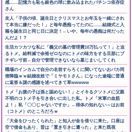
感……記憶力も恥も銀色の球に飲み込まれたパチンコ依存症
さん
友人「子供の頃、誕生日とクリスマスとお年玉を一緒にされ
て本当に嫌だった！」と毎年愚痴ってたのに……結婚式と入
籍を誕生日と同じ日に決定！←いや、毎年の愚痴は何だった
んだよ！？
生活カツカツな私に「義父の墓の管理費10万払って！」と迫
るトメ。給料減で余裕ゼロなのにトメの味方をする旦那にブ
チギレ寸前←自分で管理できないなら墓じまいしてくれ
職場のインカムで自分の名前すらろくに聞いてないおバカ同
僚降臨ｗｗ結婚改姓で「ミヤモトさん」になった途端に普通
に返答＆謎の感謝を述べてきて草wwwww
トメ「お腹の子は孫と認めない！」とイキるクソトメに父親
不明のコトメ子を引き合いに出した私。トメ「米軍の血筋
よ！」私「〇〇じゃないですか」←得体の知れない～はお前
（コトメ）のところだろｗ
「大金をひったくられた」と知人が金を借りに来た。口座は
空で借金もあり、昔は「置き引きに遭った」と来た既視