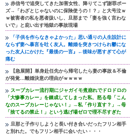
赤信号で追突してきた加害女性、降りてこず謝罪ポー
ズ→「わざとじゃないのに保険使うの！？」と大号泣ｗ
ｗ被害者の私を悪者扱いし、旦那まで「妻を強く言わな
いで」と庇い出す地獄の事故現場
「子供を作らなきゃよかった」思い通りの人生設計に
ならず妻へ暴言を吐く友人。離婚を突きつけられ鬱にな
った友人にかけた『最後の一言』←後味が悪すぎて心が
痛む
【急展開】単身赴任先から帰宅したら妻の事故＆不倫
が発覚…離婚決意の理由がｗｗｗｗ
スープカレー流行期にジャガイモ煮崩れでドロドロの
「大惨事カレー」を錬成してしまった私、怒る母「こん
なのスープカレーじゃない！」→私「作り直す？」→母
「捨てるの禁止！」という逃げ場ゼロで理不尽すぎた
旦那と子作りしようと長い付き合いだったフリン相手
と別れた。でもフリン相手に会いたい・・・