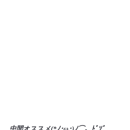
中間オススメ(*ﾉ･ω･)ﾉ⌒。ﾄﾞｿﾞ