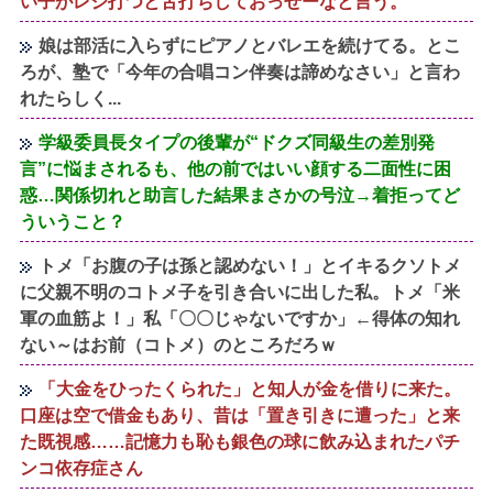
い子がレジ打つと舌打ちしておっせーなと言う。
娘は部活に入らずにピアノとバレエを続けてる。とこ
ろが、塾で「今年の合唱コン伴奏は諦めなさい」と言わ
れたらしく...
学級委員長タイプの後輩が“ドクズ同級生の差別発
言”に悩まされるも、他の前ではいい顔する二面性に困
惑…関係切れと助言した結果まさかの号泣→着拒ってど
ういうこと？
トメ「お腹の子は孫と認めない！」とイキるクソトメ
に父親不明のコトメ子を引き合いに出した私。トメ「米
軍の血筋よ！」私「〇〇じゃないですか」←得体の知れ
ない～はお前（コトメ）のところだろｗ
「大金をひったくられた」と知人が金を借りに来た。
口座は空で借金もあり、昔は「置き引きに遭った」と来
た既視感……記憶力も恥も銀色の球に飲み込まれたパチ
ンコ依存症さん