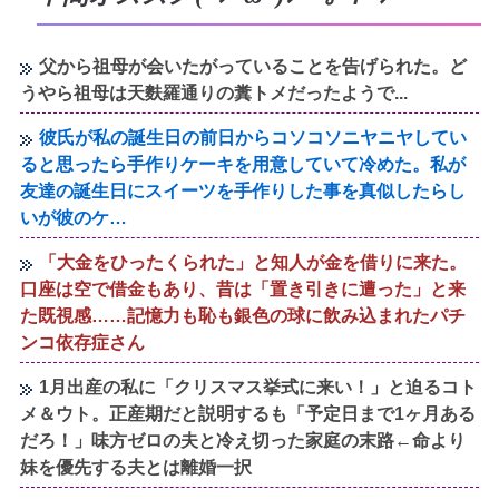
父から祖母が会いたがっていることを告げられた。ど
うやら祖母は天麩羅通りの糞トメだったようで...
彼氏が私の誕生日の前日からコソコソニヤニヤしてい
ると思ったら手作りケーキを用意していて冷めた。私が
友達の誕生日にスイーツを手作りした事を真似したらし
いが彼のケ…
「大金をひったくられた」と知人が金を借りに来た。
口座は空で借金もあり、昔は「置き引きに遭った」と来
た既視感……記憶力も恥も銀色の球に飲み込まれたパチ
ンコ依存症さん
1月出産の私に「クリスマス挙式に来い！」と迫るコト
メ＆ウト。正産期だと説明するも「予定日まで1ヶ月ある
だろ！」味方ゼロの夫と冷え切った家庭の末路←命より
妹を優先する夫とは離婚一択