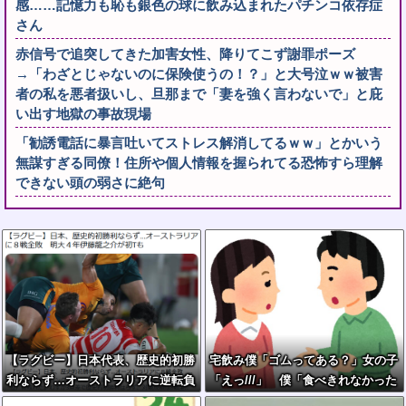
感……記憶力も恥も銀色の球に飲み込まれたパチンコ依存症
さん
赤信号で追突してきた加害女性、降りてこず謝罪ポーズ
→「わざとじゃないのに保険使うの！？」と大号泣ｗｗ被害
者の私を悪者扱いし、旦那まで「妻を強く言わないで」と庇
い出す地獄の事故現場
「勧誘電話に暴言吐いてストレス解消してるｗｗ」とかいう
無謀すぎる同僚！住所や個人情報を握られてる恐怖すら理解
できない頭の弱さに絶句
【ラグビー】日本代表、歴史的初勝
宅飲み僕「ゴムってある？」女の子
利ならず…オーストラリアに逆転負
「えっ///」 僕「食べきれなかった
け ８戦全敗
お菓子輪ゴムで縛りたくて」女の子