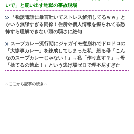
いで」と庇い出す地獄の事故現場
「勧誘電話に暴言吐いてストレス解消してるｗｗ」と
かいう無謀すぎる同僚！住所や個人情報を握られてる恐
怖すら理解できない頭の弱さに絶句
スープカレー流行期にジャガイモ煮崩れでドロドロの
「大惨事カレー」を錬成してしまった私、怒る母「こん
なのスープカレーじゃない！」→私「作り直す？」→母
「捨てるの禁止！」という逃げ場ゼロで理不尽すぎた
～ここから記事の続き～