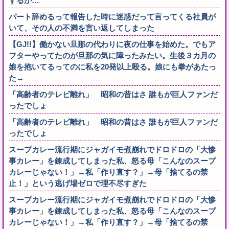
するか…
パート辞めるって報告した時に迷惑だって言ってくる社員が
いて、その人の不満を言い返してしまった
【GJ!!】働かない旦那の代わりに夜の仕事を始めた。でもア
フターやってたのが旦那の気に障ったみたい。生後３カ月の
娘を抱いてるってのに私を20発以上殴る。娘にも拳があたっ
た→
「高齢者のテレビ離れ」 昭和の昔はさ 誰もが巨人ファンだ
ったでしょ
「高齢者のテレビ離れ」 昭和の昔はさ 誰もが巨人ファンだ
ったでしょ
スープカレー流行期にジャガイモ煮崩れでドロドロの「大惨
事カレー」を錬成してしまった私、怒る母「こんなのスープ
カレーじゃない！」→私「作り直す？」→母「捨てるの禁
止！」という逃げ場ゼロで理不尽すぎた
スープカレー流行期にジャガイモ煮崩れでドロドロの「大惨
事カレー」を錬成してしまった私、怒る母「こんなのスープ
カレーじゃない！」→私「作り直す？」→母「捨てるの禁