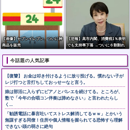
「⋯あ、そ、そっか///」
【画像】セブンイレブン、ついに神
【悲報】高市内閣、消費税1％表明
商品を販売
でも支持率下落 →ついに６割割れ
今話題の人気記事
【復讐】 お金は叩き付けるように放り投げる。慣れない子が
レジ打つと舌打ちしておっせーなと言う。
娘は部活に入らずにピアノとバレエを続けてる。ところが、
塾で「今年の合唱コン伴奏は諦めなさい」と言われたらし
く...
「勧誘電話に暴言吐いてストレス解消してるｗｗ」とかいう
無謀すぎる同僚！住所や個人情報を握られてる恐怖すら理解
できない頭の弱さに絶句