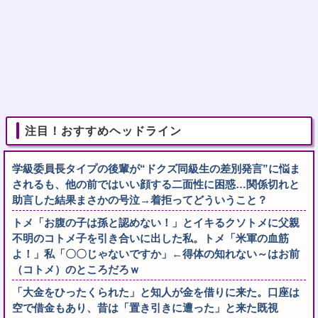
注目！おすすめヘッドライン
学級委員長タイプの後輩が“ドクズ同級生の差別発言”に悩ま
されるも、他の前ではいい顔する二面性に困惑…関係切れと
助言した結果まさかの号泣→着拒ってどういうこと？
トメ「お腹の子は孫と認めない！」とイキるクソトメに父親
不明のコトメ子を引き合いに出した私。トメ「米軍の血筋
よ！」私「〇〇じゃないですか」←得体の知れない～はお前
（コトメ）のところだろｗ
「大金をひったくられた」と知人が金を借りに来た。口座は
空で借金もあり、昔は「置き引きに遭った」と来た既視