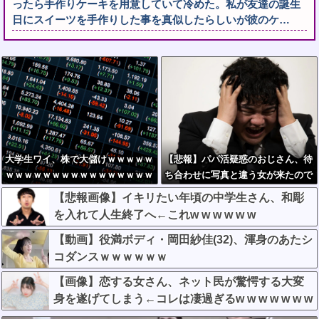
ったら手作りケーキを用意していて冷めた。私が友達の誕生
日にスイーツを手作りした事を真似したらしいが彼のケ…
大学生ワイ、株で大儲けｗｗｗｗｗ
【悲報】パパ活疑惑のおじさん、待
ｗｗｗｗｗｗｗｗｗｗｗｗｗｗｗｗ
ち合わせに写真と違う女が来たので
ｗｗ
逃げようとするも眼鏡を奪われ可哀
【悲報画像】イキリたい年頃の中学生さん、和彫
想なことになっているところを激写
を入れて人生終了へ←これw w w w w w
されてしまう…
【動画】役満ボディ・岡田紗佳(32)、渾身のあたシ
コダンスｗｗｗｗｗｗ
【画像】恋する女さん、ネット民が驚愕する大変
身を遂げてしまう←コレは凄過ぎるw w w w w w w
w