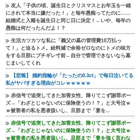
友人「子供の頃、誕生日とクリスマスとお年玉を一緒
にされて本当に嫌だった！」と毎年愚痴ってたのに……
結婚式と入籍を誕生日と同じ日に決定！←いや、毎年の
愚痴は何だったんだよ！？
生活カツカツな私に「義父の墓の管理費10万払っ
て！」と迫るトメ。給料減で余裕ゼロなのにトメの味方
をする旦那にブチギレ寸前←自分で管理できないなら墓
じまいしてくれ
【悲報】 婚約指輪が「たったの0.3ct」で毎日泣いてる
私がヤバすぎる理由がコレｗｗｗｗｗ
赤信号で追突してきた加害女性、降りてこず謝罪ポー
ズ→「わざとじゃないのに保険使うの！？」と大号泣ｗ
ｗ被害者の私を悪者扱いし、旦那まで「妻を...
赤信号で追突してきた加害女性、降りてこず謝罪ポー
ズ→「わざとじゃないのに保険使うの！？」と大号泣ｗ
ｗ被害者の私を悪者扱いし、旦那まで「妻を強く言わな