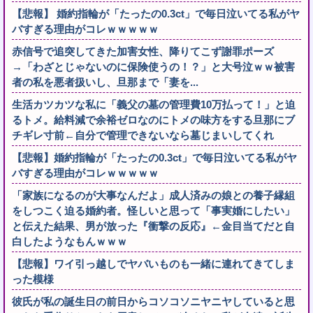
【悲報】 婚約指輪が「たったの0.3ct」で毎日泣いてる私がヤ
バすぎる理由がコレｗｗｗｗｗ
赤信号で追突してきた加害女性、降りてこず謝罪ポーズ
→「わざとじゃないのに保険使うの！？」と大号泣ｗｗ被害
者の私を悪者扱いし、旦那まで「妻を...
生活カツカツな私に「義父の墓の管理費10万払って！」と迫
るトメ。給料減で余裕ゼロなのにトメの味方をする旦那にブ
チギレ寸前←自分で管理できないなら墓じまいしてくれ
【悲報】婚約指輪が「たったの0.3ct」で毎日泣いてる私がヤ
バすぎる理由がコレｗｗｗｗｗ
「家族になるのが大事なんだよ」成人済みの娘との養子縁組
をしつこく迫る婚約者。怪しいと思って「事実婚にしたい」
と伝えた結果、男が放った『衝撃の反応』←金目当てだと自
白したようなもんｗｗｗ
【悲報】ワイ引っ越しでヤバいものも一緒に連れてきてしま
った模様
彼氏が私の誕生日の前日からコソコソニヤニヤしていると思