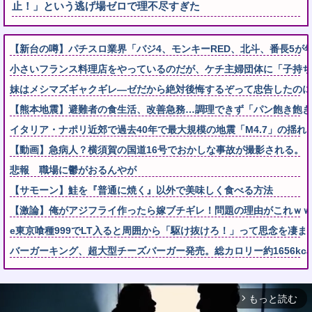
止！」という逃げ場ゼロで理不尽すぎた
【新台の噂】パチスロ業界「バジ4、モンキーRED、北斗、番長5
小さいフランス料理店をやっているのだが、ケチ主婦団体に「子持ちの
妹はメシマズギャクギレ―ゼだから絶対後悔するぞって忠告したのに
【熊本地震】避難者の食生活、改善急務…調理できず「パン飽き飽き
イタリア・ナポリ近郊で過去40年で最大規模の地震「M4.7」の揺れ
【動画】急病人？横須賀の国道16号でおかしな事故が撮影される。
悲報 職場に鬱がおるんやが
【サモーン】鮭を『普通に焼く』以外で美味しく食べる方法
【激論】俺がアジフライ作ったら嫁ブチギレ！問題の理由がこれｗｗ
e東京喰種999でLT入ると周囲から「駆け抜けろ！」って思念を凄ま
バーガーキング、超大型チーズバーガー発売。総カロリー約1656kcal 
もっと読む
arrow_forward_ios