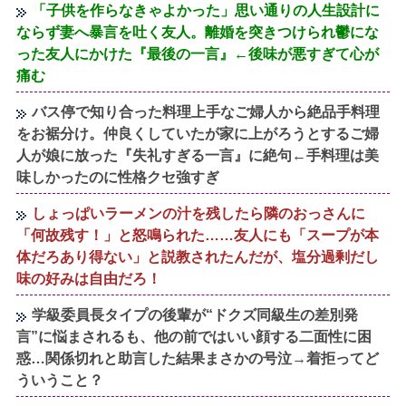
「子供を作らなきゃよかった」思い通りの人生設計に
ならず妻へ暴言を吐く友人。離婚を突きつけられ鬱にな
った友人にかけた『最後の一言』←後味が悪すぎて心が
痛む
バス停で知り合った料理上手なご婦人から絶品手料理
をお裾分け。仲良くしていたが家に上がろうとするご婦
人が娘に放った『失礼すぎる一言』に絶句←手料理は美
味しかったのに性格クセ強すぎ
しょっぱいラーメンの汁を残したら隣のおっさんに
「何故残す！」と怒鳴られた……友人にも「スープが本
体だろあり得ない」と説教されたんだが、塩分過剰だし
味の好みは自由だろ！
学級委員長タイプの後輩が“ドクズ同級生の差別発
言”に悩まされるも、他の前ではいい顔する二面性に困
惑…関係切れと助言した結果まさかの号泣→着拒ってど
ういうこと？