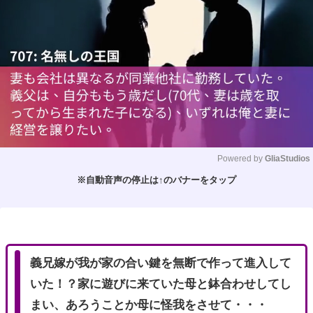
Powered by 
GliaStudios
※自動音声の停止は↑のバナーをタップ
M
u
t
e
義兄嫁が我が家の合い鍵を無断で作って進入して
いた！？家に遊びに来ていた母と鉢合わせしてし
まい、あろうことか母に怪我をさせて・・・