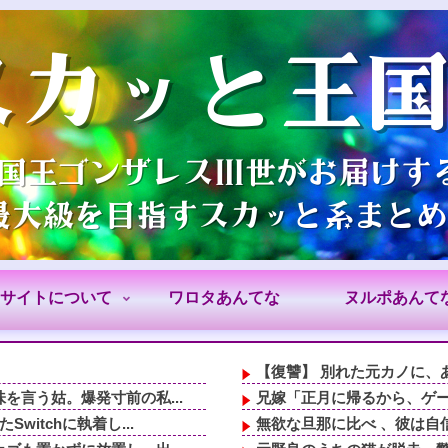
サイトについて
ワロタあんてな
ヌルポあんて
【復讐】 別れた元カノに、あ
言う姑。爆発寸前の私...
兄嫁「正月に帰るから、ゲー
itchに執着し...
無欲な旦那に比べ 、彼は自