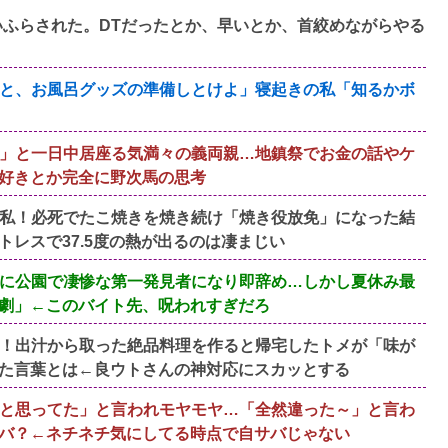
いふらされた。DTだったとか、早いとか、首絞めながらやる
と、お風呂グッズの準備しとけよ」寝起きの私「知るかボ
」と一日中居座る気満々の義両親…地鎮祭でお金の話やケ
好きとか完全に野次馬の思考
私！必死でたこ焼きを焼き続け「焼き役放免」になった結
レスで37.5度の熱が出るのは凄まじい
に公園で凄惨な第一発見者になり即辞め…しかし夏休み最
劇」←このバイト先、呪われすぎだろ
！出汁から取った絶品料理を作ると帰宅したトメが「味が
た言葉とは←良ウトさんの神対応にスカッとする
と思ってた」と言われモヤモヤ…「全然違った～」と言わ
バ？←ネチネチ気にしてる時点で自サバじゃない