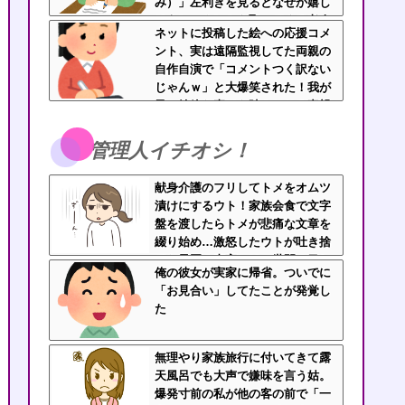
み）」左利きを見るとなぜか嬉し
そうにマウントを取ってくる老人
ネットに投稿した絵への応援コメ
なんなん？
ント、実は遠隔監視してた両親の
自作自演で「コメントつく訳ない
じゃんｗ」と大爆笑された！我が
子の純粋な喜びを踏みにじる毒親
と絶縁を決断
管理人イチオシ！
献身介護のフリしてトメをオムツ
漬けにするウト！家族会食で文字
盤を渡したらトメが悲痛な文章を
綴り始め…激怒したウトが吐き捨
てた最悪の真実とは←世間の目し
俺の彼女が実家に帰省。ついでに
か気にしてない最低旦那だった
「お見合い」してたことが発覚し
た
無理やり家族旅行に付いてきて露
天風呂でも大声で嫌味を言う姑。
爆発寸前の私が他の客の前で「一