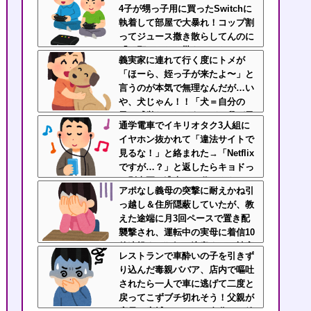
4子が甥っ子用に買ったSwitchに
ス
執着して部屋で大暴れ！コップ割
ってジュース撒き散らしてんのに
「お願いしたら貰えるかもｗ」と
義実家に連れて行く度にトメが
ヘラヘラ笑って片付けもしない…
「ほーら、姪っ子が来たよ〜」と
先輩にブチ切れそう
言うのが本気で無理なんだが…い
や、犬じゃん！！「犬＝自分の
子」感覚なんだろうけど、我が子
通学電車でイキリオタク3人組に
を犬の親戚扱いされるの不快なん
イヤホン抜かれて「違法サイトで
だが
見るな！」と絡まれた→「Netflix
ですが…？」と返したらキョドっ
て別車両へ逃走…20代にもなって
アポなし義母の突撃に耐えかね引
群れてイキってくんな
っ越し＆住所隠蔽していたが、教
えた途端に月3回ペースで置き配
襲撃され、運転中の実母に着信10
件連投する狂気→注意すると被害
レストランで車酔いの子を引きず
妄想でこちらを悪人扱い・・
り込んだ毒親ババア、店内で嘔吐
されたら一人で車に逃げて二度と
戻ってこずブチ切れそう！父親が