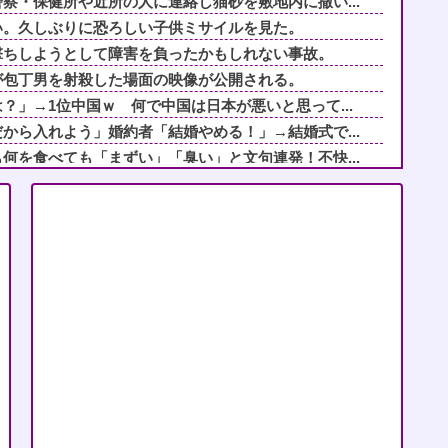
察・保健所や近所の人に連絡し猫砂を敷地内に撒い...
い。久しぶりに恐ろしい子供ミサイルを見た。
撃ちしようとして障害を負ったかもしれない事故。
が包丁男を射殺した場面の映像が公開される。
？」→1位中国ｗ 何で中国は日本が悪いと思って...
から入れよう」婚約者「結婚やめる！」→結婚式で...
何を食べても「まずい」「臭い」と文句連発！不快...
チネチ攻撃してくる自称料理自慢のトメ。かばわな...
だから！(ﾄﾞﾔｧ」俺「確かに俺は高卒だけど...
チネチ攻撃してくる自称料理自慢のトメ。かばわな...
付きまとっている。ふるさと納税も頼みたいけれど...
事を辞めたんだけど、事務所に入ろうとしたら「入...