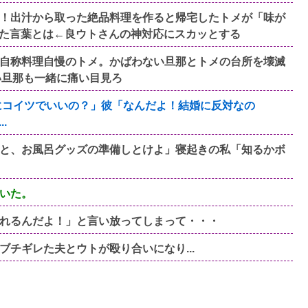
！出汁から取った絶品料理を作ると帰宅したトメが「味が
た言葉とは←良ウトさんの神対応にスカッとする
自称料理自慢のトメ。かばわない旦那とトメの台所を壊滅
い旦那も一緒に痛い目見ろ
にコイツでいいの？」彼「なんだよ！結婚に反対なの
.
と、お風呂グッズの準備しとけよ」寝起きの私「知るかボ
いた。
れるんだよ！」と言い放ってしまって・・・
チギレた夫とウトが殴り合いになり...