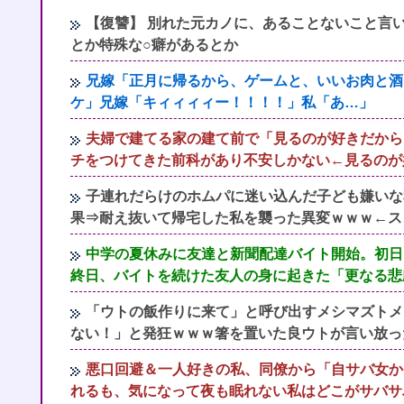
【復讐】 別れた元カノに、あることないこと言
とか特殊な○癖があるとか
兄嫁「正月に帰るから、ゲームと、いいお肉と酒
ケ」兄嫁「キィィィィー！！！！」私「あ…」
夫婦で建てる家の建て前で「見るのが好きだから
チをつけてきた前科があり不安しかない←見るのが
子連れだらけのホムパに迷い込んだ子ども嫌いな
果⇒耐え抜いて帰宅した私を襲った異変ｗｗｗ←スト
中学の夏休みに友達と新聞配達バイト開始。初日
終日、バイトを続けた友人の身に起きた「更なる悲
「ウトの飯作りに来て」と呼び出すメシマズトメ
ない！」と発狂ｗｗｗ箸を置いた良ウトが言い放っ
悪口回避＆一人好きの私、同僚から「自サバ女か
れるも、気になって夜も眠れない私はどこがサバサ