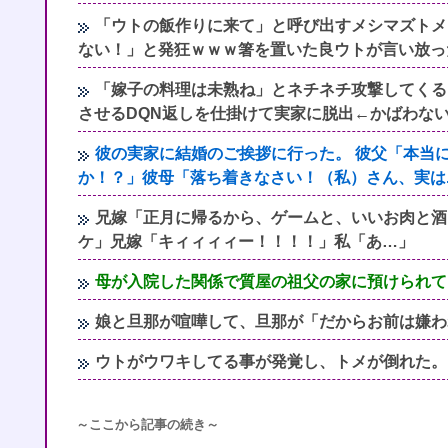
「ウトの飯作りに来て」と呼び出すメシマズトメ
ない！」と発狂ｗｗｗ箸を置いた良ウトが言い放っ
「嫁子の料理は未熟ね」とネチネチ攻撃してくる
させるDQN返しを仕掛けて実家に脱出←かばわな
彼の実家に結婚のご挨拶に行った。 彼父「本当
か！？」彼母「落ち着きなさい！（私）さん、実は..
兄嫁「正月に帰るから、ゲームと、いいお肉と酒
ケ」兄嫁「キィィィィー！！！！」私「あ…」
母が入院した関係で質屋の祖父の家に預けられて
娘と旦那が喧嘩して、旦那が「だからお前は嫌わ
ウトがウワキしてる事が発覚し、トメが倒れた。ブ
～ここから記事の続き～