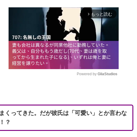
もっと読む
arrow_forward_ios
Powered by 
GliaStudios
M
u
t
まくってきた。だが彼氏は「可愛い」とか言わな
e
！？