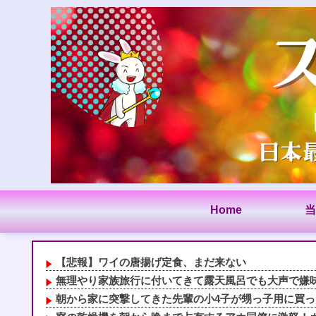
Home
当
【悲報】ワイの唐揚げ定食、まだ来ない
無理やり家族旅行に付いてきて露天風呂でも大声で嫌味を
朝から家に突撃してきた先輩の小4子が甥っ子用に買ったSw