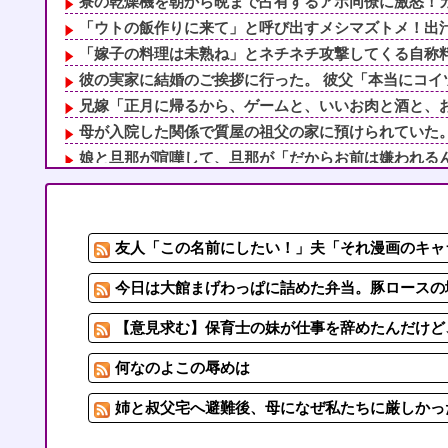
寮の乾燥機を朝から晩まで占有するアホ同僚に激怒！カゴ
「ウトの飯作りに来て」と呼び出すメシマズトメ！出汁か
「嫁子の料理は未熟ね」とネチネチ攻撃してくる自称料理
彼の実家に結婚のご挨拶に行った。 彼父「本当にコイツ
兄嫁「正月に帰るから、ゲームと、いいお肉と酒と、お風
母が入院した関係で質屋の祖父の家に預けられていた
娘と旦那が喧嘩して、旦那が「だからお前は嫌われるんだ
【悲報】 有吉、一般人に「ド正論」を叩きつけて炎上
我が家は色々あって姉妹仲も親との仲もよくなく、自分は
紹介された男と食事に行くも何を食べても「まずい」「臭
友人「この名前にしたい！」夫「それ漫画のキャ
職場にいる「仕事ゼロ・ゴマすり100」の40代主婦Aさん
子育てが一段落しふと元カレのことが懐かしくなって恋愛
今日は大館まげわっぱに詰めた弁当。豚ロースの
【意見求む】保育士の妹が仕事を辞めたんだけど、
何なのよこの辱めは
姉と叔父宅へ避難後、母になぜ私たちに厳しかった