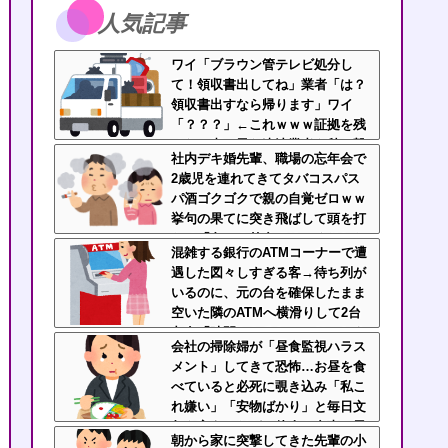
人気記事
ワイ「ブラウン管テレビ処分し
て！領収書出してね」業者「は？
領収書出すなら帰ります」ワイ
「？？？」←これｗｗｗ証拠を残
せない真っ黒な違法業者を秒で撃
社内デキ婚先輩、職場の忘年会で
退
2歳児を連れてきてタバコスパス
パ酒ゴクゴクで親の自覚ゼロｗｗ
挙句の果てに突き飛ばして頭を打
たせ「久々の外食でゆっくりした
混雑する銀行のATMコーナーで遭
いんだよ！」にドン引き
遇した図々しすぎる客→待ち列が
いるのに、元の台を確保したまま
空いた隣のATMへ横滑りして2台
占有「時間かかるねー」じゃねえ
会社の掃除婦が「昼食監視ハラス
よ横取りすんな！
メント」してきて恐怖…お昼を食
べていると必死に覗き込み「私こ
れ嫌い」「安物ばかり」と毎日文
句を言うんだが、他人の食事に異
朝から家に突撃してきた先輩の小
様な執着を見せるのまじでストレ