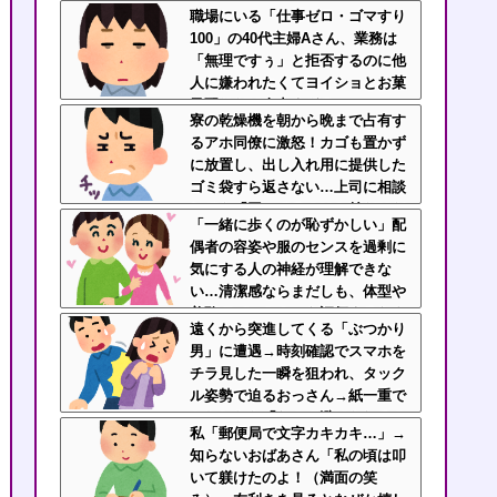
店員と床拭いてるのに自分だけ放
職場にいる「仕事ゼロ・ゴマすり
置とか人間性疑うわ
100」の40代主婦Aさん、業務は
「無理ですぅ」と拒否するのに他
人に嫌われたくてヨイショとお菓
子配りだけ全力すぎる
寮の乾燥機を朝から晩まで占有す
るアホ同僚に激怒！カゴも置かず
に放置し、出し入れ用に提供した
ゴミ袋すら返さない…上司に相談
しても「困ってるのはお前だけだ
「一緒に歩くのが恥ずかしい」配
から我慢しろ」←はぁ？！
偶者の容姿や服のセンスを過剰に
気にする人の神経が理解できな
い…清潔感ならまだしも、体型や
美醜でパートナーを評価するなよ
遠くから突進してくる「ぶつかり
男」に遭遇→時刻確認でスマホを
チラ見した一瞬を狙われ、タック
ル姿勢で迫るおっさん→紙一重で
かわしたら「なんで避けられるん
私「郵便局で文字カキカキ…」→
だよ！」と絶叫逃走
知らないおばあさん「私の頃は叩
いて躾けたのよ！（満面の笑