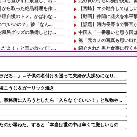
も置かずに放置し、出...
元野良のうちの猫が脱走。警
ら取った絶品料理を作...
【宮崎】マジ勘弁してほし
自慢のトメ。かばわな...
【動画】仲間に花火を水平
でいいの？」彼「なん...
【話題】河内長野市で警官
呂グッズの準備しとけ...
中国人「一番悪いと思う国は
。
俺「元カノの写真も思い出だ
よ！」と言い放ってし...
紹介された男と食事に行くも
ｗｗｗｗｗｗｗｗ
「嫁子の料理は未熟ね」とネ
逃げるように家を出て...
嫁「子供が優秀なのは私が大卒
い」と文句連発！不快...
「嫁子の料理は未熟ね」とネ
ラだろ…」→子供の名付けを巡って夫婦が大揉めになり…
、業務は「無理で...
冷凍庫パンパン問題がずっと
関係のスレを読み漁っ...
【意見求む】保育士の妹が仕
塩こうじ＆ガーリック焼き
事務所に入ろうとしたら「入らなくていい！」と私物や...
のか尋ねた。すると「本当は世の中は辛くて厳しいもの...