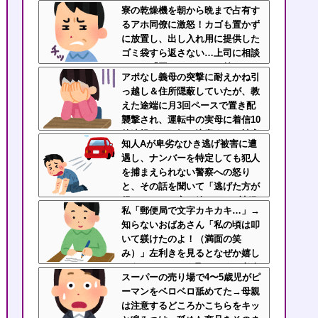
たせ「久々の外食でゆっくりした
寮の乾燥機を朝から晩まで占有す
いんだよ！」にドン引き
るアホ同僚に激怒！カゴも置かず
に放置し、出し入れ用に提供した
ゴミ袋すら返さない…上司に相談
しても「困ってるのはお前だけだ
アポなし義母の突撃に耐えかね引
から我慢しろ」←はぁ？！
っ越し＆住所隠蔽していたが、教
えた途端に月3回ペースで置き配
襲撃され、運転中の実母に着信10
件連投する狂気→注意すると被害
知人Aが卑劣なひき逃げ被害に遭
妄想でこちらを悪人扱い・・
遇し、ナンバーを特定しても犯人
を捕まえられない警察への怒り
と、その話を聞いて「逃げた方が
得じゃん」と言い放ったBの神経
私「郵便局で文字カキカキ…」→
がわからん
知らないおばあさん「私の頃は叩
いて躾けたのよ！（満面の笑
み）」左利きを見るとなぜか嬉し
そうにマウントを取ってくる老人
スーパーの売り場で4〜5歳児がピ
なんなん？
ーマンをベロベロ舐めてた→母親
は注意するどころかこちらをキッ