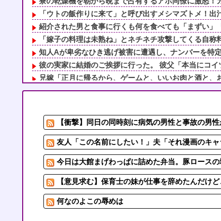
寮の乾燥機を朝から晩まで占有するアホ同僚に激怒！カゴ
「ウトの飯作りに来て」と呼び出すメシマズトメ！出汁か
紹介された男と食事に行くも何を食べても「まずい」「臭
「嫁子の料理は未熟ね」とネチネチ攻撃してくる自称料理
知人Aが卑劣なひき逃げ被害に遭遇し、ナンバーを特定し
彼の実家に結婚のご挨拶に行った。 彼父「本当にコイツ
兄嫁「正月に帰るから、ゲームと、いいお肉と酒と、お風
【悲報】 有吉、一般人に「ド正論」を叩きつけて炎上
【悲報】ワイの唐揚げ定食、まだ来ない
我が家は色々あって姉妹仲も親との仲もよくなく、自分は
【衝撃】同日の同時刻に病気の男性と事故の男性が
紹介された男と食事に行くも何を食べても「まずい」「臭
職場にいる「仕事ゼロ・ゴマすり100」の40代主婦Aさん
友人「この名前にしたい！」夫「それ漫画のキャ
今日は大館まげわっぱに詰めた弁当。豚ロースの
【意見求む】保育士の妹が仕事を辞めたんだけど、
何なのよこの辱めは