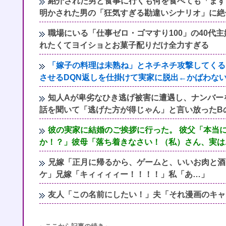
紹介された男と食事に行くも何を食べても「まず
明かされた男の「狂気すぎる勘違いシナリオ」に絶
職場にいる「仕事ゼロ・ゴマすり100」の40代
れたくてヨイショとお菓子配りだけ全力すぎる
「嫁子の料理は未熟ね」とネチネチ攻撃してくる
させるDQN返しを仕掛けて実家に脱出←かばわな
知人Aが卑劣なひき逃げ被害に遭遇し、ナンバー
話を聞いて「逃げた方が得じゃん」と言い放ったB
彼の実家に結婚のご挨拶に行った。 彼父「本当
か！？」彼母「落ち着きなさい！（私）さん、実は..
兄嫁「正月に帰るから、ゲームと、いいお肉と酒
ケ」兄嫁「キィィィィー！！！！」私「あ…」
友人「この名前にしたい！」夫「それ漫画のキャ