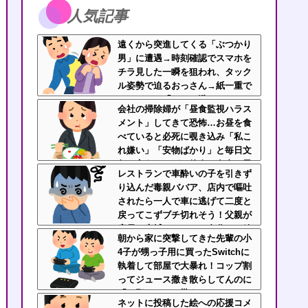
人気記事
遠くから突進してくる「ぶつかり
男」に遭遇→時刻確認でスマホを
チラ見した一瞬を狙われ、タック
ル姿勢で迫るおっさん→紙一重で
かわしたら「なんで避けられるん
会社の掃除婦が「昼食監視ハラス
だよ！」と絶叫逃走
メント」してきて恐怖…お昼を食
べていると必死に覗き込み「私こ
れ嫌い」「安物ばかり」と毎日文
句を言うんだが、他人の食事に異
レストランで車酔いの子を引きず
様な執着を見せるのまじでストレ
り込んだ毒親ババア、店内で嘔吐
ス
されたら一人で車に逃げて二度と
戻ってこずブチ切れそう！父親が
店員と床拭いてるのに自分だけ放
朝から家に突撃してきた先輩の小
置とか人間性疑うわ
4子が甥っ子用に買ったSwitchに
執着して部屋で大暴れ！コップ割
ってジュース撒き散らしてんのに
「お願いしたら貰えるかもｗ」と
ネットに投稿した絵への応援コメ
ヘラヘラ笑って片付けもしない…