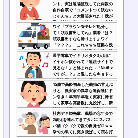
ント、実は遠隔監視してた両親の
先輩にブチ切れそう
自作自演で「コメントつく訳ない
じゃんｗ」と大爆笑された！我が
子の純粋な喜びを踏みにじる毒親
ワイ「ブラウン管テレビ処分し
と絶縁を決断
て！領収書出してね」業者「は？
領収書出すなら帰ります」ワイ
「？？？」←これｗｗｗ証拠を残
せない真っ黒な違法業者を秒で撃
通学電車でイキリオタク3人組に
退
イヤホン抜かれて「違法サイトで
見るな！」と絡まれた→「Netflix
ですが…？」と返したらキョドっ
て別車両へ逃走…20代にもなって
45歳で高齢初産した義姉の甘えぶ
群れてイキってくんな
りと、義実家の異常な過保護にド
ン引き！年間半年近く実家に帰省
して家事を高齢親に丸投げし、新
幹線の移動すら義兄に送迎させて
社内デキ婚先輩、職場の忘年会で
いた・・・
2歳児を連れてきてタバコスパス
パ酒ゴクゴクで親の自覚ゼロｗｗ
挙句の果てに突き飛ばして頭を打