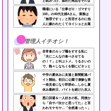
と睨みつけ、舐めた商品をそのま
ま棚へ放置…あんなの初めて見
職場にいる「仕事ゼロ・ゴマすり
た・・・
100」の40代主婦Aさん、業務は
「無理ですぅ」と拒否するのに他
人に嫌われたくてヨイショとお菓
子配りだけ全力すぎる
管理人イチオシ！
非常食のカップ麺をすする私に
「夫にこんなの食べさせてる
の！？」と叫ぶトメ。うるさいの
で、熱々しなちくを額にピタッと
貼り付け、チャーシューを持ち上
中学の夏休みに友達と新聞配達バ
げたらｗｗｗｗｗ
イト開始。初日に公園で凄惨な第
一発見者になり即辞め…しかし夏
休み最終日、バイトを続けた友人
の身に起きた「更なる悲劇」←こ
悪口回避＆一人好きの私、同僚か
のバイト先、呪われすぎだろ
ら「自サバ女かと思ってた」と言
われモヤモヤ…「全然違った～」