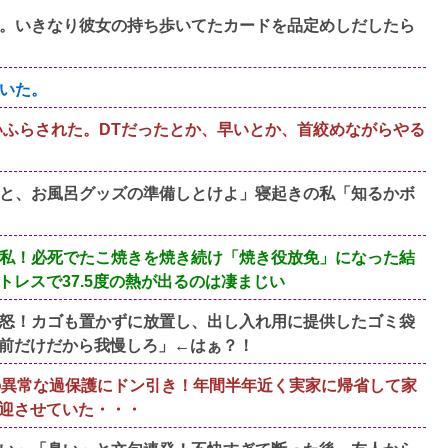
。いきなり彼女の持ち歩いてたカードを品定めしだしたら
いた。
いふらされた。DTだったとか、早いとか、首絞めながらやる
と、お風呂グッズの準備しとけよ」寝起きの私「知るかボ
私！必死でたこ焼きを焼き続け「焼き役放免」になった結
レスで37.5度の熱が出るのは凄まじい
怒！カゴも置かずに放置し、出し入れ用に提供したゴミ袋
前だけだから我慢しろ」←はぁ？！
の異常な過保護にドン引き！年間半年近く実家に帰省して家
迎させていた・・・