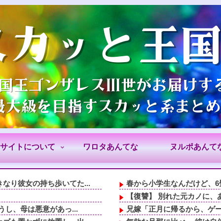
サイトについて
ワロタあんてな
ヌルポあんて
り彼女の持ち歩いてた...
春から小学生なんだけど、
。
【復讐】 別れた元カノに、あ
し、母は悪意があっ...
兄嫁「正月に帰るから、ゲー