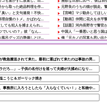
も置かずに放置し、出...
無欲な旦那に比べ 、彼は自
ら取った絶品料理を作...
元野良のうちの猫が脱走。警
い」と文句連発！不快...
【宮崎】マジ勘弁してほし
自慢のトメ。かばわな...
【動画】仲間に花火を水平
ても犯人を捕まえられ...
【話題】河内長野市で警官
でいいの？」彼「なん...
中国人「一番悪いと思う国は
呂グッズの準備しとけ...
俺「元カノの写真も思い出だ
ｗｗｗｗｗｗｗｗ
紹介された男と食事に行くも
「嫁子の料理は未熟ね」とネ
逃げるように家を出て...
嫁「子供が優秀なのは私が大卒
救急搬送されて来た。最初に運ばれて来たのは事故の男...
い」と文句連発！不快...
「嫁子の料理は未熟ね」とネ
、業務は「無理で...
冷凍庫パンパン問題がずっと
ラだろ…」→子供の名付けを巡って夫婦が大揉めになり…
塩こうじ＆ガーリック焼き
事務所に入ろうとしたら「入らなくていい！」と私物や...