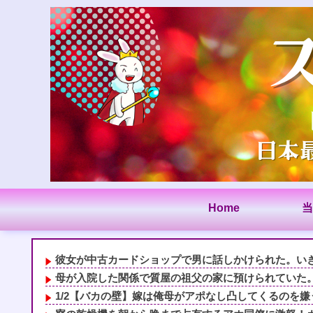
Home
当
彼女が中古カードショップで男に話しかけられた。いきな
母が入院した関係で質屋の祖父の家に預けられていた
1/2【バカの壁】嫁は俺母がアポなし凸してくるのを嫌う