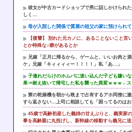
彼女が中古カードショップで男に話しかけられた
しく…
母が入院した関係で質屋の祖父の家に預けられて
【復讐】 別れた元カノに、あることないこと言
とか特殊な○癖があるとか
兄嫁「正月に帰るから、ゲームと、いいお肉と酒
ケ」兄嫁「キィィィィー！！！！」私「あ…」
子連れだらけのホムパに迷い込んだ子ども嫌いな
果⇒耐え抜いて帰宅した私を襲った異変ｗｗｗ←スト
寮の乾燥機を朝から晩まで占有するアホ同僚に激
すら返さない…上司に相談しても「困ってるのはお
45歳で高齢初産した義姉の甘えぶりと、義実家
事を高齢親に丸投げし、新幹線の移動すら義兄に送