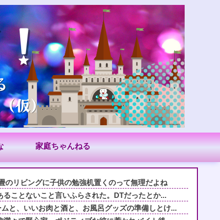
な
家庭ちゃんねる
6畳のリビングに子供の勉強机置くのって無理だよね
ることないこと言いふらされた。DTだったとか...
ムと、いいお肉と酒と、お風呂グッズの準備しとけ...