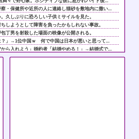
信満々で野心家。ポジティブな彼に惹かれバイト後...
察・保健所や近所の人に連絡し猫砂を敷地内に撒い...
い。久しぶりに恐ろしい子供ミサイルを見た。
撃ちしようとして障害を負ったかもしれない事故。
が包丁男を射殺した場面の映像が公開される。
？」→1位中国ｗ 何で中国は日本が悪いと思って...
から入れよう」婚約者「結婚やめる！」→結婚式で...
何を食べても「まずい」「臭い」と文句連発！不快...
チネチ攻撃してくる自称料理自慢のトメ。かばわな...
だから！(ﾄﾞﾔｧ」俺「確かに俺は高卒だけど...
チネチ攻撃してくる自称料理自慢のトメ。かばわな...
付きまとっている。ふるさと納税も頼みたいけれど...