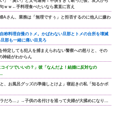
い」「臭い」と文句連発！不快すぎて断った後、友人から
句ｗｗ←手料理食べたいなら素直に言え
主婦Aさん、業務は「無理ですぅ」と拒否するのに他人に嫌わ
自称料理自慢のトメ。かばわない旦那とトメの台所を壊滅
い旦那も一緒に痛い目見ろ
を特定しても犯人を捕まえられない警察への怒りと、その
の神経がわからん
にコイツでいいの？」彼「なんだよ！結婚に反対なの
.
と、お風呂グッズの準備しとけよ」寝起きの私「知るかボ
ラだろ…」→子供の名付けを巡って夫婦が大揉めになり…