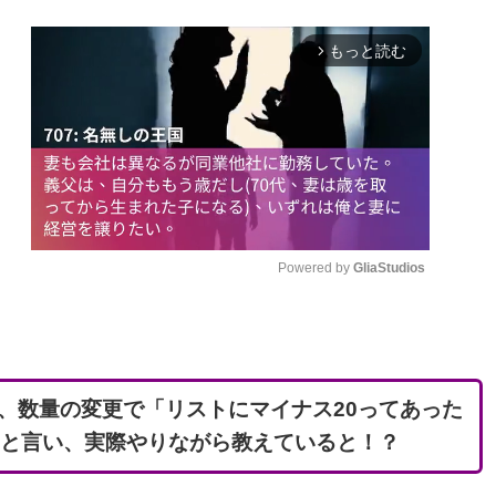
もっと読む
arrow_forward_ios
Powered by 
GliaStudios
M
u
t
、数量の変更で「リストにマイナス20ってあった
e
」と言い、実際やりながら教えていると！？