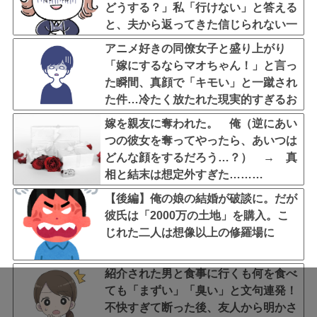
どうする？」私「行けない」と答える
と、夫から返ってきた信じられない一
言←子どもたちの方が何倍も常識的で
アニメ好きの同僚女子と盛り上がり
泣ける
「嫁にするならマオちゃん！」と言っ
た瞬間、真顔で「キモい」と一蹴され
た件…冷たく放たれた現実的すぎるお
説教に絶句←オタクのノリをリアルで
嫁を親友に奪われた。 俺（逆にあい
出すとそうなる
つの彼女を奪ってやったら、あいつは
どんな顔をするだろう…？） → 真
相と結末は想定外すぎた………
【後編】俺の娘の結婚が破談に。だが
彼氏は「2000万の土地」を購入。こ
じれた二人は想像以上の修羅場に
紹介された男と食事に行くも何を食べ
ても「まずい」「臭い」と文句連発！
不快すぎて断った後、友人から明かさ