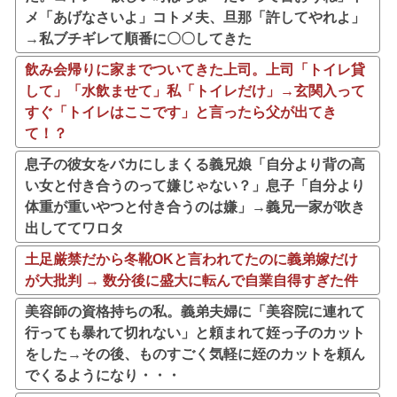
メ「あげなさいよ」コトメ夫、旦那「許してやれよ」
→私ブチギレて順番に〇〇してきた
飲み会帰りに家までついてきた上司。上司「トイレ貸
して」「水飲ませて」私「トイレだけ」→玄関入って
すぐ「トイレはここです」と言ったら父が出てき
て！？
息子の彼女をバカにしまくる義兄娘「自分より背の高
い女と付き合うのって嫌じゃない？」息子「自分より
体重が重いやつと付き合うのは嫌」→義兄一家が吹き
出しててワロタ
土足厳禁だから冬靴OKと言われてたのに義弟嫁だけ
が大批判 → 数分後に盛大に転んで自業自得すぎた件
美容師の資格持ちの私。義弟夫婦に「美容院に連れて
行っても暴れて切れない」と頼まれて姪っ子のカット
をした→その後、ものすごく気軽に姪のカットを頼ん
でくるようになり・・・