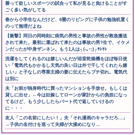
勝って欲しいスポーツの試合って私が見ると負けることがす
ごく多い気がしてる
春から小学生なんだけど、6畳のリビングに子供の勉強机置く
のって無理だよね
【衝撃】同日の同時刻に病気の男性と事故の男性が救急搬送
されて来た。最初に運ばれて来たのは事故の男?生で、イケメ
ンだったが中身ザンネン。もう1人は┐(-｡ｰ;)┌ﾔﾚﾔﾚ
洗濯をしてくれるのは嬉しいんだが浴室乾燥機をほぼ毎日使
い「電気代もかかるし天気の良い日は外で干してくれたら嬉
しい」と子なしの専業主婦の妻に伝えたらブチ切れ。電気代
は別に
夫「お前が独身時代に買ったマンションを手放せ。もしくは
貸しに出せ」←今は妊娠してローンが家計からの負担になっ
てるけど、もう少ししたらパート代で返していけるの
に・・・
友人「この名前にしたい！」夫「それ漫画のキャラだろ…」
→子供の名付けを巡って夫婦が大揉めになり…