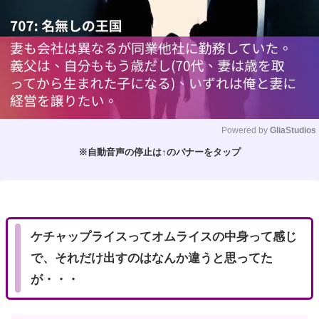
Powered by 
GliaStudios
※自動音声の停止は↑のバナーをタップ
M
u
t
e
ケチャップライスってオムライスの中身って感じ
で、それだけ出すのはなんか違うと思ってた
が・・・