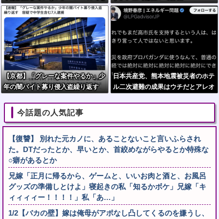
経産省が否定
【京都】「グレーな案件やるか」少
日本共産党、熊本地震被災者のホテ
年の闇バイト募り侵入盗繰り返す
ル二次避難の成果はウチだとアレオ
容疑で中学生2人含む7人逮捕
レ詐欺をはじめる
今話題の人気記事
【復讐】 別れた元カノに、あることないこと言いふらされ
た。DTだったとか、早いとか、首絞めながらやるとか特殊な
○癖があるとか
兄嫁「正月に帰るから、ゲームと、いいお肉と酒と、お風呂
グッズの準備しとけよ」寝起きの私「知るかボケ」兄嫁「キ
ィィィィー！！！！」私「あ…」
1/2【バカの壁】嫁は俺母がアポなし凸してくるのを嫌うし、