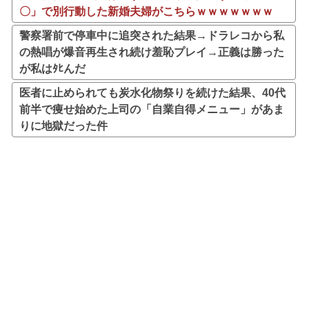
〇」で別行動した新婚夫婦がこちらｗｗｗｗｗｗｗ
警察署前で停車中に追突された結果→ドラレコから私
の熱唱が爆音再生され続け羞恥プレイ→正義は勝った
が私はﾀﾋんだ
医者に止められても炭水化物祭りを続けた結果、40代
前半で痩せ始めた上司の「自業自得メニュー」があま
りに地獄だった件