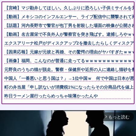
【宮崎】マジ勘弁してほしい。久しぶりに恐ろしい子供ミサイルを見
【動画】メキシコのインフルエンサー、ライブ配信中に襲撃されて死
【話題】河内長野市で警官が包丁男を射殺した場面の映像が公開され
【動画】名古屋栄で不良外人が警察官を突き飛ばす。逮捕しろやｗｗ
エクスアリーナ松戸がディスクアップ2を撤去したらしくディスクア
【因果応報】元嫁が元彼と再婚、その驚愕の理由がヤバすぎたｗｗｗ
【画像】福岡、こんなのが普通に走ってるｗｗｗｗｗｗｗｗｗｗｗｗ
元野良のうちの猫が脱走。警察・保健所や近所の人に連絡し猫砂を敷地
中国人「一番悪いと思う国は？」→1位中国ｗ 何で中国は日本が悪
町の弁当屋「申し訳ないが消費税1%になったらその分商品代を値上
昨日ラーメン屋行ったらめっちゃ味薄かったんや
もっと読む
arrow_forward_ios