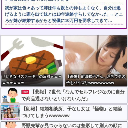
我が家は色々あって姉妹仲も親との仲もよくなく、自分は逃
げるように家を出て妹とは10年連絡すらしてなかった → とこ
ろが妹が結婚するからと祝儀に10万円を要求してきて…
「いきなりステーキ」の反対ｗｗｗ
【画像】前田敦子さん、お乳で男の
ｗｗｗｗｗｗ
子をパイズリwwwwwwwww
【悲報】Z世代「なんでセルフレジなのに自分
NEW
で商品通さないといけないんだ」
【朗報】結婚相談所、子なし女は『怪物』と結論
づけてしまうwwwwww
野獣先輩が見つからないのは整形して別人の顔に