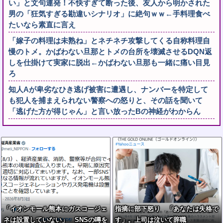
い」と文句連発！不快すぎて断った後、友人から明かされた
男の「狂気すぎる勘違いシナリオ」に絶句ｗｗ←手料理食べ
たいなら素直に言え
「嫁子の料理は未熟ね」とネチネチ攻撃してくる自称料理自
慢のトメ。かばわない旦那とトメの台所を壊滅させるDQN返
しを仕掛けて実家に脱出←かばわない旦那も一緒に痛い目見
ろ
知人Aが卑劣なひき逃げ被害に遭遇し、ナンバーを特定して
も犯人を捕まえられない警察への怒りと、その話を聞いて
「逃げた方が得じゃん」と言い放ったBの神経がわからん
「イオンモール熊本にガスコージェ
指摘に部下怒り 「あなたは失格で
ネは設置していない」 SNSの噂を
す」。上司は泣いて辞職