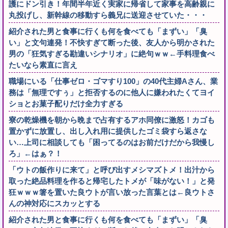
護にドン引き！年間半年近く実家に帰省して家事を高齢親に
丸投げし、新幹線の移動すら義兄に送迎させていた・・・
紹介された男と食事に行くも何を食べても「まずい」「臭
い」と文句連発！不快すぎて断った後、友人から明かされた
男の「狂気すぎる勘違いシナリオ」に絶句ｗｗ←手料理食べ
たいなら素直に言え
職場にいる「仕事ゼロ・ゴマすり100」の40代主婦Aさん、業
務は「無理ですぅ」と拒否するのに他人に嫌われたくてヨイ
ショとお菓子配りだけ全力すぎる
寮の乾燥機を朝から晩まで占有するアホ同僚に激怒！カゴも
置かずに放置し、出し入れ用に提供したゴミ袋すら返さな
い…上司に相談しても「困ってるのはお前だけだから我慢し
ろ」←はぁ？！
「ウトの飯作りに来て」と呼び出すメシマズトメ！出汁から
取った絶品料理を作ると帰宅したトメが「味がない！」と発
狂ｗｗｗ箸を置いた良ウトが言い放った言葉とは←良ウトさ
んの神対応にスカッとする
紹介された男と食事に行くも何を食べても「まずい」「臭