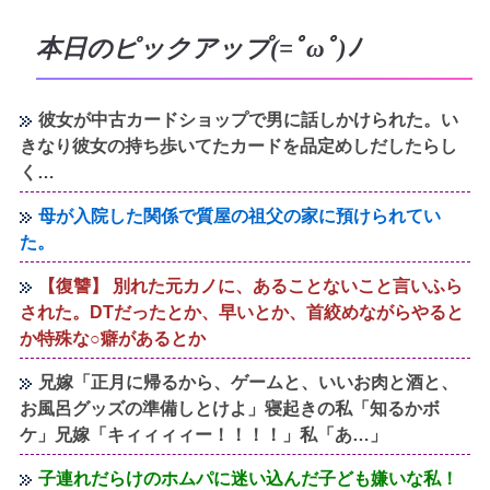
本日のピックアップ(=ﾟωﾟ)ﾉ
彼女が中古カードショップで男に話しかけられた。い
きなり彼女の持ち歩いてたカードを品定めしだしたらし
く…
母が入院した関係で質屋の祖父の家に預けられてい
た。
【復讐】 別れた元カノに、あることないこと言いふら
された。DTだったとか、早いとか、首絞めながらやると
か特殊な○癖があるとか
兄嫁「正月に帰るから、ゲームと、いいお肉と酒と、
お風呂グッズの準備しとけよ」寝起きの私「知るかボ
ケ」兄嫁「キィィィィー！！！！」私「あ…」
子連れだらけのホムパに迷い込んだ子ども嫌いな私！