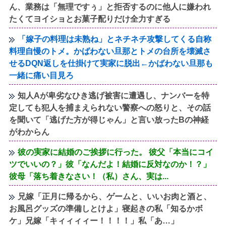
ん、業務は「無理ですぅ」と拒否するのに他人に嫌われ
たくてヨイショとお菓子配りだけ全力すぎる
「嫁子の料理は未熟ね」とネチネチ攻撃してくる自称
料理自慢のトメ。かばわない旦那とトメの台所を壊滅さ
せるDQN返しを仕掛けて実家に脱出←かばわない旦那も
一緒に痛い目見ろ
知人Aが卑劣なひき逃げ被害に遭遇し、ナンバーを特
定しても犯人を捕まえられない警察への怒りと、その話
を聞いて「逃げた方が得じゃん」と言い放ったBの神経
がわからん
彼の実家に結婚のご挨拶に行った。 彼父「本当にコイ
ツでいいの？」彼「なんだよ！結婚に反対なのか！？」
彼母「落ち着きなさい！（私）さん、実は...
兄嫁「正月に帰るから、ゲームと、いいお肉と酒と、
お風呂グッズの準備しとけよ」寝起きの私「知るかボ
ケ」兄嫁「キィィィィー！！！！」私「あ…」