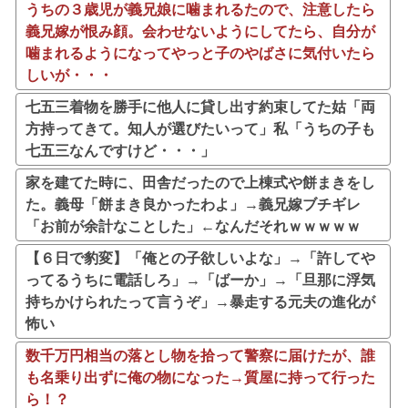
うちの３歳児が義兄娘に噛まれるたので、注意したら
義兄嫁が恨み顔。会わせないようにしてたら、自分が
噛まれるようになってやっと子のやばさに気付いたら
しいが・・・
七五三着物を勝手に他人に貸し出す約束してた姑「両
方持ってきて。知人が選びたいって」私「うちの子も
七五三なんですけど・・・」
家を建てた時に、田舎だったので上棟式や餅まきをし
た。義母「餅まき良かったわよ」→義兄嫁ブチギレ
「お前が余計なことした」←なんだそれｗｗｗｗｗ
【６日で豹変】「俺との子欲しいよな」→「許してや
ってるうちに電話しろ」→「ばーか」→「旦那に浮気
持ちかけられたって言うぞ」→暴走する元夫の進化が
怖い
数千万円相当の落とし物を拾って警察に届けたが、誰
も名乗り出ずに俺の物になった→質屋に持って行った
ら！？