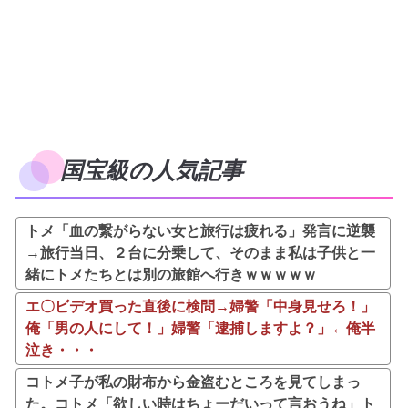
国宝級の人気記事
トメ「血の繋がらない女と旅行は疲れる」発言に逆襲
→旅行当日、２台に分乗して、そのまま私は子供と一
緒にトメたちとは別の旅館へ行きｗｗｗｗｗ
エ〇ビデオ買った直後に検問→婦警「中身見せろ！」
俺「男の人にして！」婦警「逮捕しますよ？」←俺半
泣き・・・
コトメ子が私の財布から金盗むところを見てしまっ
た。コトメ「欲しい時はちょーだいって言おうね」ト