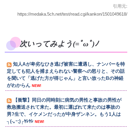
引用元:
https://medaka.5ch.net/test/read.cgi/kankon/1501049618/
次いってみよう(=ﾟωﾟ)ﾉ
知人Aが卑劣なひき逃げ被害に遭遇し、ナンバーを特
定しても犯人を捕まえられない警察への怒りと、その話
を聞いて「逃げた方が得じゃん」と言い放ったBの神経
がわからん
NEW!
【衝撃】同日の同時刻に病気の男性と事故の男性が
救急搬送されて来た。最初に運ばれて来たのは事故の
男?生で、イケメンだったが中身ザンネン。もう1人は
┐(-｡ｰ;)┌ﾔﾚﾔﾚ
NEW!