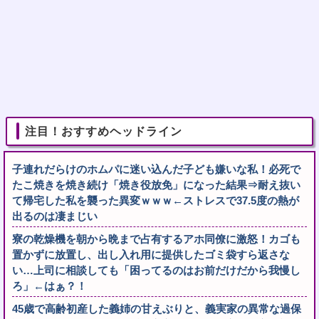
注目！おすすめヘッドライン
子連れだらけのホムパに迷い込んだ子ども嫌いな私！必死で
たこ焼きを焼き続け「焼き役放免」になった結果⇒耐え抜い
て帰宅した私を襲った異変ｗｗｗ←ストレスで37.5度の熱が
出るのは凄まじい
寮の乾燥機を朝から晩まで占有するアホ同僚に激怒！カゴも
置かずに放置し、出し入れ用に提供したゴミ袋すら返さな
い…上司に相談しても「困ってるのはお前だけだから我慢し
ろ」←はぁ？！
45歳で高齢初産した義姉の甘えぶりと、義実家の異常な過保