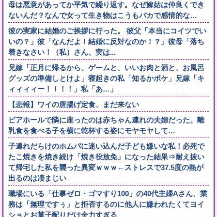
母は悪意があってか平気で繰り返す。なぜ嫁姑は仲良くでき
ないんだ？なんで女って生き物はこうもバカで感情的な…
彼の実家に結婚のご挨拶に行った。 彼父「本当にコイツでい
いの？」彼「なんだよ！結婚に反対なのか！？」彼母「落ち
着きなさい！（私）さん、実は...
兄嫁「正月に帰るから、ゲームと、いいお肉と酒と、お風呂
グッズの準備しとけよ」寝起きの私「知るかボケ」兄嫁「キ
ィィィィー！！！！」私「あ…」
【悲報】ワイの唐揚げ定食、まだ来ない
ビアホールで隣に座ったのは赤ちゃん連れの夫婦だった。離
乳食を食べる子を横に乾杯する姿にモヤモヤして…
子連れだらけのホムパに迷い込んだ子ども嫌いな私！必死で
たこ焼きを焼き続け「焼き役放免」になった結果⇒耐え抜い
て帰宅した私を襲った異変ｗｗｗ←ストレスで37.5度の熱が
出るのは凄まじい
職場にいる「仕事ゼロ・ゴマすり100」の40代主婦Aさん、業
務は「無理ですぅ」と拒否するのに他人に嫌われたくてヨイ
ショとお菓子配りだけ全力すぎる