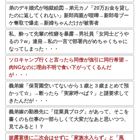
弟のデキ婚式が地獄絵図→弟元カノ「20万お金を貸し
たのに返してくれない」新郎両親が喧嘩→新郎母ブー
ケ奪取で爆走→新婦ちゃんだけが被害者
私、酔って先輩の性癖を暴露→男社員「女同士どうや
るの？w」連発→私の一言で部署内がめちゃくちゃに
なってしまった・・・
ソロキャンプ行くと言ったら同僚が強引に同行希望→
肉NGなのに理由不明で食い下がってくるんだ
が・・・
義弟嫁「保育園空いてないから１歳と３歳まとめて預
かって☆」→断ったら「実家呼べば？」と謎要求して
きたんだが・・・
義弟嫁の勤務先に「従業員ブログ」があって、そこを
書くのも仕事の一部らしくて大変だなあと思いつつ、
見てみると！？
披露宴後に二次会はせずに「家族水入らず」と「風