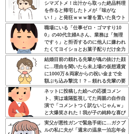
シマズトメ！出汁から取った絶品料理
を作ると帰宅したトメが「味がな
い！」と発狂ｗｗｗ箸を置いた良ウト
が言い放った言葉とは←良ウトさんの
職場にいる「仕事ゼロ・ゴマすり10
神対応にスカッとする
0」の40代主婦Aさん、業務は「無理
ですぅ」と拒否するのに他人に嫌われ
たくてヨイショとお菓子配りだけ全力
すぎる
結婚目前の頼れる先輩が魂の抜けた顔
に…理由を聞いたら未上場の仮想通貨
に1000万＆両家からの祝い金まで全
額ぶち込み撃沈！？←頼れる先輩の要
素どこ行ったんだよ
ネットに投稿した絵への応援コメン
ト、実は遠隔監視してた両親の自作自
演で「コメントつく訳ないじゃんｗ」
と大爆笑された！我が子の純粋な喜び
を踏みにじる毒親と絶縁を決断
実父が悪性ガンで緊急手術に…ガクブ
ルの私に夫が「週末の温泉一泊忘年会