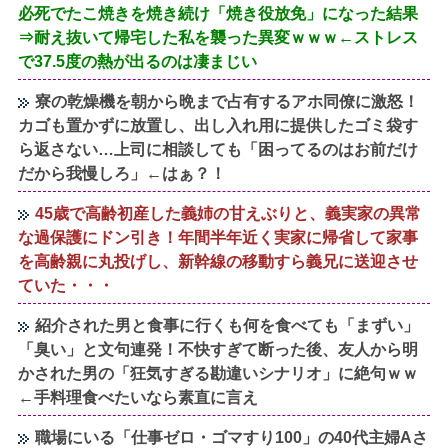
必死でたこ焼きを焼き続け「焼き役放免」になった結果
⇒耐え抜いて帰宅した私を襲った異変ｗｗｗ←ストレス
で37.5度の熱が出るのは凄まじい
寮の乾燥機を朝から晩まで占有するアホ同僚に激怒！
カゴも置かずに放置し、出し入れ用に提供したゴミ袋す
ら返さない…上司に相談しても「困ってるのはお前だけ
だから我慢しろ」←はぁ？！
45歳で高齢初産した義姉の甘えぶりと、義実家の異常
な過保護にドン引き！年間半年近く実家に帰省して家事
を高齢親に丸投げし、新幹線の移動すら義兄に送迎させ
ていた・・・
紹介された男と食事に行くも何を食べても「まずい」
「臭い」と文句連発！不快すぎて断った後、友人から明
かされた男の「狂気すぎる勘違いシナリオ」に絶句ｗｗ
←手料理食べたいなら素直に言え
職場にいる「仕事ゼロ・ゴマすり100」の40代主婦Aさ