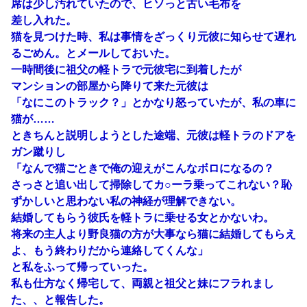
席は少し汚れていたので、ヒソっと古い毛布を
差し入れた。
猫を見つけた時、私は事情をざっくり元彼に知らせて遅れ
るごめん。とメールしておいた。
一時間後に祖父の軽トラで元彼宅に到着したが
マンションの部屋から降りて来た元彼は
「なにこのトラック？」とかなり怒っていたが、私の車に
猫が……
ときちんと説明しようとした途端、元彼は軽トラのドアを
ガン蹴りし
「なんで猫ごときで俺の迎えがこんなボロになるの？
さっさと追い出して掃除してカ○ーラ乗ってこれない？恥
ずかしいと思わない私の神経が理解できない。
結婚してもらう彼氏を軽トラに乗せる女とかないわ。
将来の主人より野良猫の方が大事なら猫に結婚してもらえ
よ、もう終わりだから連絡してくんな」
と私をふって帰っていった。
私も仕方なく帰宅して、両親と祖父と妹にフラれまし
た、、と報告した。