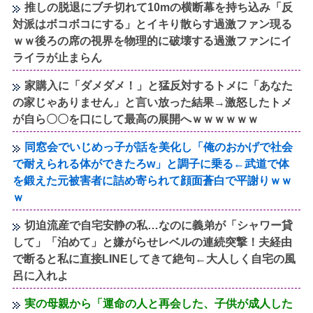
推しの脱退にブチ切れて10mの横断幕を持ち込み「反
対派はボコボコにする」とイキり散らす過激ファン現る
ｗｗ後ろの席の視界を物理的に破壊する過激ファンにイ
ライラが止まらん
家購入に「ダメダメ！」と猛反対するトメに「あなた
の家じゃありません」と言い放った結果→激怒したトメ
が自ら〇〇を口にして最高の展開へｗｗｗｗｗｗ
同窓会でいじめっ子が話を美化し「俺のおかげで社会
で耐えられる体ができたろw」と調子に乗る←武道で体
を鍛えた元被害者に詰め寄られて顔面蒼白で平謝りｗｗ
ｗ
切迫流産で自宅安静の私…なのに義弟が「シャワー貸
して」「泊めて」と嫌がらせレベルの連続突撃！夫経由
で断ると私に直接LINEしてきて絶句←大人しく自宅の風
呂に入れよ
実の母親から「運命の人と再会した、子供が成人した