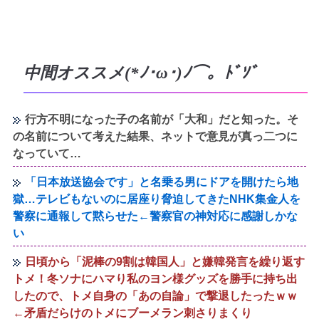
中間オススメ(*ﾉ･ω･)ﾉ⌒。ﾄﾞｿﾞ
行方不明になった子の名前が「大和」だと知った。そ
の名前について考えた結果、ネットで意見が真っ二つに
なっていて…
「日本放送協会です」と名乗る男にドアを開けたら地
獄…テレビもないのに居座り脅迫してきたNHK集金人を
警察に通報して黙らせた←警察官の神対応に感謝しかな
い
日頃から「泥棒の9割は韓国人」と嫌韓発言を繰り返す
トメ！冬ソナにハマり私のヨン様グッズを勝手に持ち出
したので、トメ自身の「あの自論」で撃退したったｗｗ
←矛盾だらけのトメにブーメラン刺さりまくり