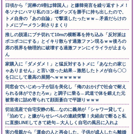
日頃から「泥棒の9割は韓国人」と嫌韓発言を繰り返すトメ！
冬ソナにハマり私のヨン様グッズを勝手に持ち出したので、
トメ自身の「あの自論」で撃退したったｗｗ←矛盾だらけの
トメにブーメラン刺さりまくり
推しの脱退にブチ切れて10mの横断幕を持ち込み「反対派は
ボコボコにする」とイキり散らす過激ファン現るｗｗ後ろの
席の視界を物理的に破壊する過激ファンにイライラが止まら
ん
家購入に「ダメダメ！」と猛反対するトメに「あなたの家じ
ゃありません」と言い放った結果→激怒したトメが自ら〇〇
を口にして最高の展開へｗｗｗｗｗｗ
同窓会でいじめっ子が話を美化し「俺のおかげで社会で耐え
られる体ができたろw」と調子に乗る←武道で体を鍛えた元
被害者に詰め寄られて顔面蒼白で平謝りｗｗｗ
切迫流産で自宅安静の私…なのに義弟が「シャワー貸して」
「泊めて」と嫌がらせレベルの連続突撃！夫経由で断ると私
に直接LINEしてきて絶句←大人しく自宅の風呂に入れよ
実の母親から「運命の人と再会した、子供が成人したら離婚