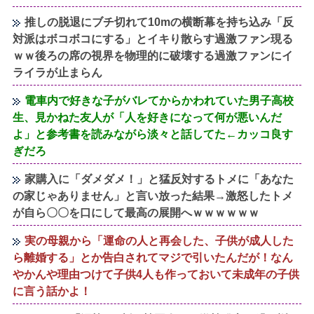
推しの脱退にブチ切れて10mの横断幕を持ち込み「反
対派はボコボコにする」とイキり散らす過激ファン現る
ｗｗ後ろの席の視界を物理的に破壊する過激ファンにイ
ライラが止まらん
電車内で好きな子がバレてからかわれていた男子高校
生、見かねた友人が「人を好きになって何が悪いんだ
よ」と参考書を読みながら淡々と話してた←カッコ良す
ぎだろ
家購入に「ダメダメ！」と猛反対するトメに「あなた
の家じゃありません」と言い放った結果→激怒したトメ
が自ら〇〇を口にして最高の展開へｗｗｗｗｗｗ
実の母親から「運命の人と再会した、子供が成人した
ら離婚する」とか告白されてマジで引いたんだが！なん
やかんや理由つけて子供4人も作っておいて未成年の子供
に言う話かよ！