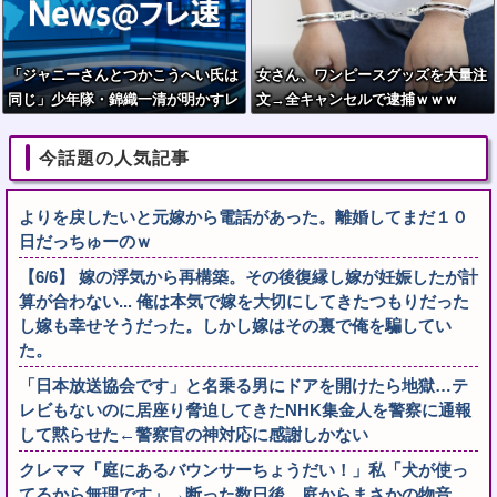
「ジャニーさんとつかこうへい氏は
女さん、ワンピースグッズを大量注
同じ」少年隊・錦織一清が明かすレ
文→全キャンセルで逮捕ｗｗｗ
ジェンドの共通点と我流の演出論
今話題の人気記事
よりを戻したいと元嫁から電話があった。離婚してまだ１０
日だっちゅーのｗ
【6/6】 嫁の浮気から再構築。その後復縁し嫁が妊娠したが計
算が合わない... 俺は本気で嫁を大切にしてきたつもりだった
し嫁も幸せそうだった。しかし嫁はその裏で俺を騙してい
た。
「日本放送協会です」と名乗る男にドアを開けたら地獄…テ
レビもないのに居座り脅迫してきたNHK集金人を警察に通報
して黙らせた←警察官の神対応に感謝しかない
クレママ「庭にあるバウンサーちょうだい！」私「犬が使っ
てるから無理です」→断った数日後、庭からまさかの物音