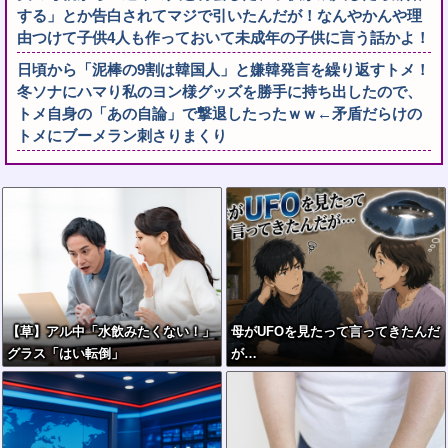
する」とか告白されてマジで引いたんだが！なんやかんや理
由つけて子供4人も作っておいて未成年の子供に言う話かよ！
日頃から「泥棒の9割は韓国人」と嫌韓発言を繰り返すトメ！
冬ソナにハマり私のヨン様グッズを勝手に持ち出したので、
トメ自身の「あの自論」で撃退したったｗｗ←矛盾だらけの
トメにブーメラン刺さりまくり
【草】アル中「水飲みたくない！」
母がUFOを見たって言ってきたんだ
グラス「はい転倒」
が…