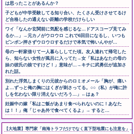
は思ったことがあるんか？
子どもが中学受験してる知り合い、たくさん受けさせてるけ
ど合格したの通えない距離の学校だけらしい
ワイ「なんか玄関前に気配を感じるな…ドアスコープ見てみ
るか…」→元カノがウロウロ これで6回目になるし、いつも
ピンポン押さずウロウロするだけで本気で怖いんやが…
母の一軒家借りて一人暮らししてた頃。友人連れて帰宅した
ら、知らない女性が風呂に入ってた→女「私はあなたの母の
妹の彼氏の娘ですけど！」意味が…→キチに武勇伝が追加さ
れた話。
別れた浮気しまくりの元彼からのロミオメール「胸が、痛い
よ…ずっと俺の胸にはくぎが刺さってる。○○（私）が俺に許
しを乞わない限り消えないだろう…」←はぁ？
妊娠中の嫁「私はご飯があまり食べられないのに！あなた
は！！」俺「じゃあ外で食べてくるよ」→ すると…
【大地震】専門家「南海トラフだけでなく直下型地震にも注意を」…