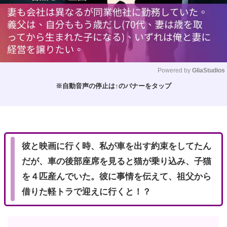
Powered by 
GliaStudios
※自動音声の停止は↑のバナーをタップ
M
u
t
e
彼と映画に行く時、私が車を出す約束をしてたん
だが、車の後部座席を見ると猫が乗り込み、子猫
を４匹産んでいた。彼に事情を伝えて、祖父から
借りた軽トラで迎えに行くと！？