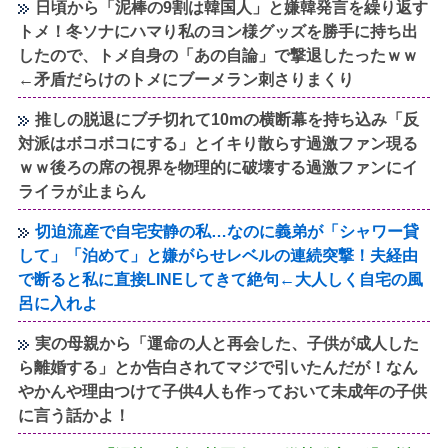
日頃から「泥棒の9割は韓国人」と嫌韓発言を繰り返す
トメ！冬ソナにハマり私のヨン様グッズを勝手に持ち出
したので、トメ自身の「あの自論」で撃退したったｗｗ
←矛盾だらけのトメにブーメラン刺さりまくり
推しの脱退にブチ切れて10mの横断幕を持ち込み「反
対派はボコボコにする」とイキり散らす過激ファン現る
ｗｗ後ろの席の視界を物理的に破壊する過激ファンにイ
ライラが止まらん
切迫流産で自宅安静の私…なのに義弟が「シャワー貸
して」「泊めて」と嫌がらせレベルの連続突撃！夫経由
で断ると私に直接LINEしてきて絶句←大人しく自宅の風
呂に入れよ
実の母親から「運命の人と再会した、子供が成人した
ら離婚する」とか告白されてマジで引いたんだが！なん
やかんや理由つけて子供4人も作っておいて未成年の子供
に言う話かよ！