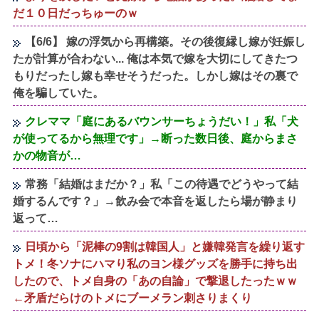
だ１０日だっちゅーのｗ
【6/6】 嫁の浮気から再構築。その後復縁し嫁が妊娠し
たが計算が合わない... 俺は本気で嫁を大切にしてきたつ
もりだったし嫁も幸せそうだった。しかし嫁はその裏で
俺を騙していた。
クレママ「庭にあるバウンサーちょうだい！」私「犬
が使ってるから無理です」→断った数日後、庭からまさ
かの物音が…
常務「結婚はまだか？」私「この待遇でどうやって結
婚するんです？」→飲み会で本音を返したら場が静まり
返って…
日頃から「泥棒の9割は韓国人」と嫌韓発言を繰り返す
トメ！冬ソナにハマり私のヨン様グッズを勝手に持ち出
したので、トメ自身の「あの自論」で撃退したったｗｗ
←矛盾だらけのトメにブーメラン刺さりまくり