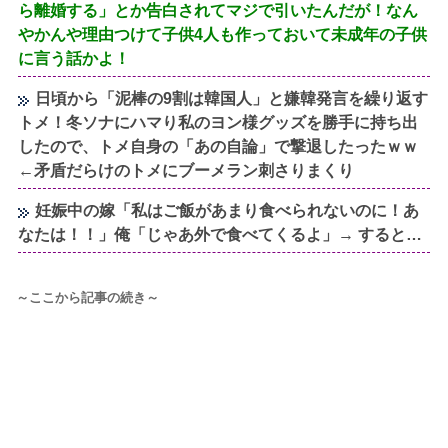
ら離婚する」とか告白されてマジで引いたんだが！なん
やかんや理由つけて子供4人も作っておいて未成年の子供
に言う話かよ！
日頃から「泥棒の9割は韓国人」と嫌韓発言を繰り返す
トメ！冬ソナにハマり私のヨン様グッズを勝手に持ち出
したので、トメ自身の「あの自論」で撃退したったｗｗ
←矛盾だらけのトメにブーメラン刺さりまくり
妊娠中の嫁「私はご飯があまり食べられないのに！あ
なたは！！」俺「じゃあ外で食べてくるよ」→ すると…
～ここから記事の続き～