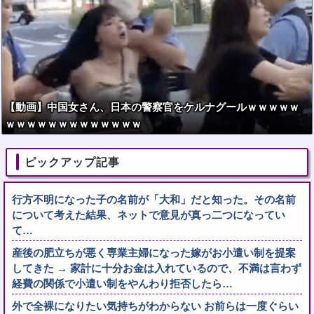
【動画】中国女さん、日本の警察官をケルナグールｗｗｗｗｗ
ｗｗｗｗｗｗｗｗｗｗｗｗｗ
ピックアップ記事
行方不明になった子の名前が「大和」だと知った。その名前
について考えた結果、ネットで意見が真っ二つになってい
て…
産後の肥立ちが悪く専業主婦になった嫁がお小遣い制を提案
してきた → 家計に十分お金は入れているので、不満は言わず
経費の関係で小遣い制をやんわり拒否したら…
外で全裸になりたい気持ちがわからない お前らは一度ぐらい