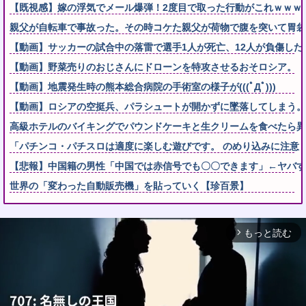
【既視感】嫁の浮気でメール爆弾！2度目で取った行動がこれｗｗｗ 
親父が自転車で事故った。その時コケた親父が荷物で腹を突いて胃袋
【動画】サッカーの試合中の落雷で選手1人が死亡、12人が負傷した
【動画】野菜売りのおじさんにドローンを特攻させるおそロシア。
【動画】地震発生時の熊本総合病院の手術室の様子が(((ﾟДﾟ)))
【動画】ロシアの空挺兵、パラシュートが開かずに墜落してしまう。
高級ホテルのバイキングでパウンドケーキと生クリームを食べたら異
「パチンコ・パチスロは適度に楽しむ遊びです。 のめり込みに注意
【悲報】中国籍の男性「中国では赤信号でも〇〇できます」←ヤバす
世界の「変わった自動販売機」を貼っていく【珍百景】
もっと読む
arrow_forward_ios