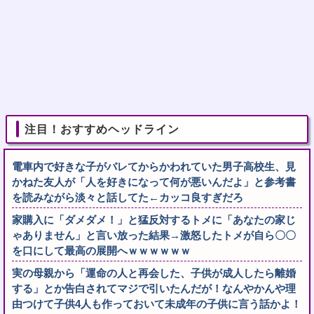
注目！おすすめヘッドライン
電車内で好きな子がバレてからかわれていた男子高校生、見
かねた友人が「人を好きになって何が悪いんだよ」と参考書
を読みながら淡々と話してた←カッコ良すぎだろ
家購入に「ダメダメ！」と猛反対するトメに「あなたの家じ
ゃありません」と言い放った結果→激怒したトメが自ら〇〇
を口にして最高の展開へｗｗｗｗｗｗ
実の母親から「運命の人と再会した、子供が成人したら離婚
する」とか告白されてマジで引いたんだが！なんやかんや理
由つけて子供4人も作っておいて未成年の子供に言う話かよ！