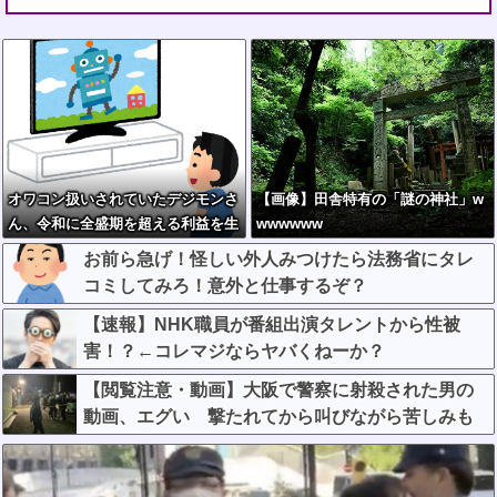
オワコン扱いされていたデジモンさ
【画像】田舎特有の「謎の神社」w
ん、令和に全盛期を超える利益を生
wwwwww
み出していた
お前ら急げ！怪しい外人みつけたら法務省にタレ
コミしてみろ！意外と仕事するぞ？
【速報】NHK職員が番組出演タレントから性被
害！？←コレマジならヤバくねーか？
【閲覧注意・動画】大阪で警察に射殺された男の
動画、エグい 撃たれてから叫びながら苦しみも
がいて死ぬ