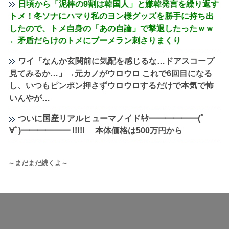
日頃から「泥棒の9割は韓国人」と嫌韓発言を繰り返す
トメ！冬ソナにハマり私のヨン様グッズを勝手に持ち出
したので、トメ自身の「あの自論」で撃退したったｗｗ
←矛盾だらけのトメにブーメラン刺さりまくり
ワイ「なんか玄関前に気配を感じるな…ドアスコープ
見てみるか…」→元カノがウロウロ これで6回目になる
し、いつもピンポン押さずウロウロするだけで本気で怖
いんやが…
ついに国産リアルヒューマノイドｷﾀ━━━━━━(ﾟ
∀ﾟ)━━━━━━ !!!!! 本体価格は500万円から
～まだまだ続くよ～