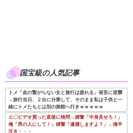
国宝級の人気記事
トメ「血の繋がらない女と旅行は疲れる」発言に逆襲
→旅行当日、２台に分乗して、そのまま私は子供と一
緒にトメたちとは別の旅館へ行きｗｗｗｗｗ
エ〇ビデオ買った直後に検問→婦警「中身見せろ！」
俺「男の人にして！」婦警「逮捕しますよ？」←俺半
泣き・・・