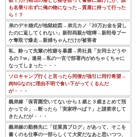
数千万円相当の落とし物を拾って警察に届けたが、誰
も名乗り出ずに俺の物になった→質屋に持って行った
ら！？
弟のデキ婚式が地獄絵図→弟元カノ「20万お金を貸し
たのに返してくれない」新郎両親が喧嘩→新郎母ブー
ケ奪取で爆走→新婦ちゃんだけが被害者
私、酔って先輩の性癖を暴露→男社員「女同士どうや
るの？w」連発→私の一言で部署内がめちゃくちゃに
なってしまった・・・
ソロキャンプ行くと言ったら同僚が強引に同行希望→
肉NGなのに理由不明で食い下がってくるんだ
が・・・
義弟嫁「保育園空いてないから１歳と３歳まとめて預
かって☆」→断ったら「実家呼べば？」と謎要求して
きたんだが・・・
義弟嫁の勤務先に「従業員ブログ」があって、そこを
書くのも仕事の一部らしくて大変だなあと思いつつ、