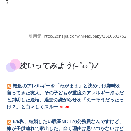
う
引用元:
http://2chspa.com/thread/baby/1516591752
次いってみよう(=ﾟωﾟ)ﾉ
軽度のアレルギーを「わがまま」と決めつけ嫌味を
言ってきた友人、その子どもが重度のアレルギー持ちだ
と判明した途端、過去の嫌がらせを「えーそうだったっ
け？」と白々しくスルー
NEW!
6/6私、結婚したい職業NO.1の公務員なんですけど、
嫁が子供連れて家出した。全く理由は思いつかないけど