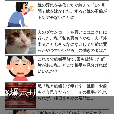
暴露しちゃった結果wwwwww..
嫁の浮気を確信したが敢えて「1ヶ月
間」嫁を泳がせた。すると嫁の不倫が
トンデモないことに...
夫のダウンコートを買いにユニクロに
行った。私「私も買おうかな」夫「外
出ることもそんなにないし７年前に買
ったやつでいいだろ」共働きの頃はこ
んな人じゃなかったのに・・・
これまで結婚手前で3回も破談した経
験がある私。どこで相手を見分ければ
いいんだ？
私「私と結婚して幸せ？」旦那「お前
もそう思うだろ？」→その返事が忘れ
られず、後日まさかの展開に…
100均のレジで「白ありませんか？」