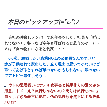
本日のピックアップ(=ﾟωﾟ)ﾉ
会社の仲良しメンバーで忘年会をした。社員Ａ「呼ば
れてない！」私（なぜ今年も呼ばれると思うのか…）→
Ａは『食べ物』になると豹変・・・
6/6私、結婚したい職業NO.1の公務員なんですけど、
嫁が子供連れて家出した。全く理由は思いつかないけど
強いてあげるとすれば母のせいかもしれない。嫁のせい
でアトピー悪化しそう→
ウトの還暦祝いにホテル食事会と孫手作りの湯のみを
用意。トメ「え？旅行じゃないの？周りは旅行なのに」
図々しすぎる暴言に絶句←孫の気持ちを無下にする最低
ババア