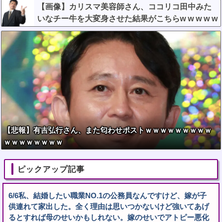
【画像】カリスマ美容師さん、ココリコ田中みた
いなチー牛を大変身させた結果がこちらw w w w w
w w w w w w
【悲報】有吉弘行さん、また匂わせポストｗｗｗｗｗｗｗｗｗ
ｗｗｗｗｗｗｗｗ
ピックアップ記事
6/6私、結婚したい職業NO.1の公務員なんですけど、嫁が子
供連れて家出した。全く理由は思いつかないけど強いてあげ
るとすれば母のせいかもしれない。嫁のせいでアトピー悪化