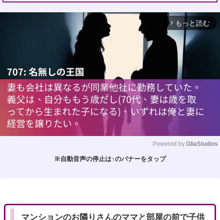
もっと読む
arrow_forward_ios
Powered by 
GliaStudios
※自動音声の停止は↑のバナーをタップ
M
u
t
e
マンションのお隣りさんのママと部屋の前で子供