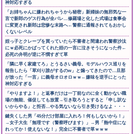
神対応すぎる
「お姉ちゃんに嫌われちゃうから秘密」新婦妹の無邪気な一
言で新郎のゲス行為が全バレ…修羅場と化した式場は食事会
に変更され新郎は悲惨な末路へ←警察に通報されてもおかし
くないレベル
姪っ子とクレープを買っていたら不審者と間違われ警察沙汰
にｗ必死にかばってくれた姪の一言に泣きそうになった件←
必死の弁明が逆に不憫すぎて草
「隣に早く家建てろ」とうるさい義母。モデルハウス巡りを
報告したら「草刈り誰がするのw」と煽ってきたので…旦那
が放った「一言」に義母オロオロｗｗ←嫌味を逆手にとった
神対応すぎる
「やりますよ！」と返事だけは一丁前なのに全く動かない職
場の無能、催促しても放置→引き取ろうとすると「申し訳な
いからやる」と拒否…やる気ないなら引き受けるなよ・・・
鍵失くした男「45分だけ部屋に入れろ！何もしないから！」
→女子大生「無理です（警察呼びます）」→男「熱中症にな
れってか！使えないな！」完全に不審者で草ｗｗｗ