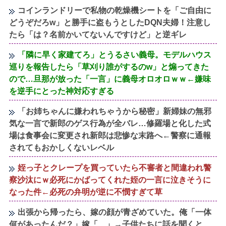
コインランドリーで私物の乾燥機シートを「ご自由に
どうぞだろw」と勝手に盗もうとしたDQN夫婦！注意し
たら「は？名前かいてないんですけど」と逆ギレ
「隣に早く家建てろ」とうるさい義母。モデルハウス
巡りを報告したら「草刈り誰がするのw」と煽ってきた
ので…旦那が放った「一言」に義母オロオロｗｗ←嫌味
を逆手にとった神対応すぎる
「お姉ちゃんに嫌われちゃうから秘密」新婦妹の無邪
気な一言で新郎のゲス行為が全バレ…修羅場と化した式
場は食事会に変更され新郎は悲惨な末路へ←警察に通報
されてもおかしくないレベル
姪っ子とクレープを買っていたら不審者と間違われ警
察沙汰にｗ必死にかばってくれた姪の一言に泣きそうに
なった件←必死の弁明が逆に不憫すぎて草
出張から帰ったら、嫁の顔が青ざめていた。俺「一体
何があったんだ？」嫁「…」→子供たちに話を聞くと…