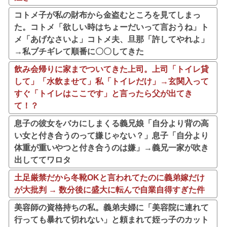
コトメ子が私の財布から金盗むところを見てしまっ
た。コトメ「欲しい時はちょーだいって言おうね」ト
メ「あげなさいよ」コトメ夫、旦那「許してやれよ」
→私ブチギレて順番に〇〇してきた
飲み会帰りに家までついてきた上司。上司「トイレ貸
して」「水飲ませて」私「トイレだけ」→玄関入って
すぐ「トイレはここです」と言ったら父が出てき
て！？
息子の彼女をバカにしまくる義兄娘「自分より背の高
い女と付き合うのって嫌じゃない？」息子「自分より
体重が重いやつと付き合うのは嫌」→義兄一家が吹き
出しててワロタ
土足厳禁だから冬靴OKと言われてたのに義弟嫁だけ
が大批判 → 数分後に盛大に転んで自業自得すぎた件
美容師の資格持ちの私。義弟夫婦に「美容院に連れて
行っても暴れて切れない」と頼まれて姪っ子のカット