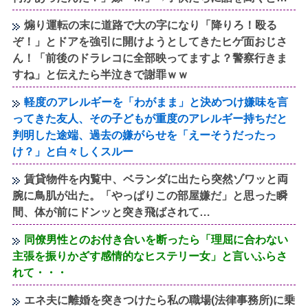
煽り運転の末に道路で大の字になり「降りろ！殴る
ぞ！」とドアを強引に開けようとしてきたヒゲ面おじさ
ん！「前後のドラレコに全部映ってますよ？警察行きま
すね」と伝えたら半泣きで謝罪ｗｗ
軽度のアレルギーを「わがまま」と決めつけ嫌味を言
ってきた友人、その子どもが重度のアレルギー持ちだと
判明した途端、過去の嫌がらせを「えーそうだったっ
け？」と白々しくスルー
賃貸物件を内覧中、ベランダに出たら突然ゾワッと両
腕に鳥肌が出た。「やっぱりこの部屋嫌だ」と思った瞬
間、体が前にドンッと突き飛ばされて…
同僚男性とのお付き合いを断ったら「理屈に合わない
主張を振りかざす感情的なヒステリー女」と言いふらさ
れて・・・
エネ夫に離婚を突きつけたら私の職場(法律事務所)に乗