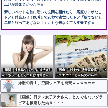
上げが凄まじかったｗｗ
新しいペットを首に巻いて玄関を開けたら…居座りアポなし
トメと鉢合わせ！絶叫して20秒で逃亡したトメ「捨てないと
二度と行ってあげない！」←もう来なくて大丈夫ですｗ
【衝撃】浅田真央ちゃんの婚活条件
【画像】1974年の『最高税率』、マ
がこちら←むしろコレは普通じゃ
ジでエグいことが発覚wwww
ね？w w w w w w w w
洋服の青山、空調ウェアを発売ｗｗｗｗｗｗ
【画像】日テレ女子アナさん、とんでもないグラ
ビアを披露した結果・・・