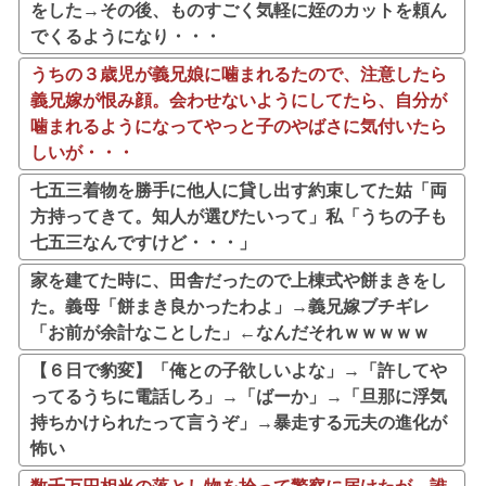
をした→その後、ものすごく気軽に姪のカットを頼ん
でくるようになり・・・
うちの３歳児が義兄娘に噛まれるたので、注意したら
義兄嫁が恨み顔。会わせないようにしてたら、自分が
噛まれるようになってやっと子のやばさに気付いたら
しいが・・・
七五三着物を勝手に他人に貸し出す約束してた姑「両
方持ってきて。知人が選びたいって」私「うちの子も
七五三なんですけど・・・」
家を建てた時に、田舎だったので上棟式や餅まきをし
た。義母「餅まき良かったわよ」→義兄嫁ブチギレ
「お前が余計なことした」←なんだそれｗｗｗｗｗ
【６日で豹変】「俺との子欲しいよな」→「許してや
ってるうちに電話しろ」→「ばーか」→「旦那に浮気
持ちかけられたって言うぞ」→暴走する元夫の進化が
怖い