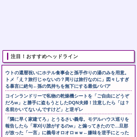
注目！おすすめヘッドライン
ウトの還暦祝いにホテル食事会と孫手作りの湯のみを用意。
トメ「え？旅行じゃないの？周りは旅行なのに」図々しすぎ
る暴言に絶句←孫の気持ちを無下にする最低ババア
コインランドリーで私物の乾燥機シートを「ご自由にどうぞ
だろw」と勝手に盗もうとしたDQN夫婦！注意したら「は？
名前かいてないんですけど」と逆ギレ
「隣に早く家建てろ」とうるさい義母。モデルハウス巡りを
報告したら「草刈り誰がするのw」と煽ってきたので…旦那
が放った「一言」に義母オロオロｗｗ←嫌味を逆手にとった