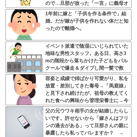
ので…旦那が放った「一言」に義母オ
ロオロｗｗ←嫌味を逆手にとった神対
1年前に嫁と「子供を作る条件で」結
応すぎる
婚。だが嫁が子供を作れない体だと知
ったので離婚へ。
イベント派遣で陰湿にいじられていた
地味な男性スタッフ。ある日、高さ3
mの階段から落ちかけた子どもをパル
クールで爆走＆ダイブし間一髪で救
出！職場の手のひら返しと評価爆上げ
容姿と成績で姉ばかり可愛がり、私を
が凄まじかったｗｗ
放置・差別してきた毒母→「馬鹿娘」
と見下され続けたが、祖母の教えてく
れた食への興味から管理栄養士に→今
はニート化した姉と毒母に幸せな姿を
父の元ウワキ相手の女が結婚したらし
見せつけてるｗｗｗ
いです。許せないから「嫁さんはフリ
ンの過去がある」って旦那さんの親に
暴露したら私ってバレますか？ →