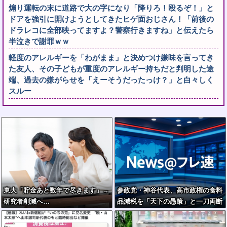
煽り運転の末に道路で大の字になり「降りろ！殴るぞ！」と
ドアを強引に開けようとしてきたヒゲ面おじさん！「前後の
ドラレコに全部映ってますよ？警察行きますね」と伝えたら
半泣きで謝罪ｗｗ
軽度のアレルギーを「わがまま」と決めつけ嫌味を言ってき
た友人、その子どもが重度のアレルギー持ちだと判明した途
端、過去の嫌がらせを「えーそうだったっけ？」と白々しく
スルー
東大「貯金あと数年で尽きます」→
参政党・神谷代表、高市政権の食料
研究者削減へ…
品減税を「天下の愚策」と一刀両断