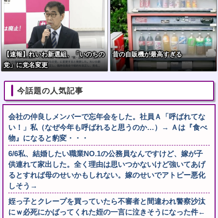
【速報】れいわ新選組、「いのちの
昔の自販機が最高すぎる
党」に党名変更
今話題の人気記事
会社の仲良しメンバーで忘年会をした。社員Ａ「呼ばれてな
い！」私（なぜ今年も呼ばれると思うのか…）→ Ａは『食べ
物』になると豹変・・・
6/6私、結婚したい職業NO.1の公務員なんですけど、嫁が子
供連れて家出した。全く理由は思いつかないけど強いてあげ
るとすれば母のせいかもしれない。嫁のせいでアトピー悪化
しそう→
姪っ子とクレープを買っていたら不審者と間違われ警察沙汰
にｗ必死にかばってくれた姪の一言に泣きそうになった件←