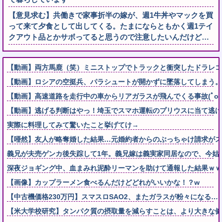
【意見求む】共働きで家事折半の嫁が、週1牛丼やマックを買
って来て夕食として出してくる。たまにならともかく週1テイ
クアウト品とかサボってると思うので注意したいんだけど…
【動画】両方馬鹿（笑）ミニストップでトラックと衝突したドラレコ
【動画】ロシアの空挺兵、パラシュートが開かずに墜落してしまう。
【動画】高速道路を走行中の車からリアガラスが飛んでくる事故(ﾟoﾟ
【動画】逃げる判断はやっ！埼玉でスマホ運転のプリウスに当て逃げ
実際に料理してみて驚いたこと挙げてけ→
【唖然】友人が略奪婚した結果…元婚約者からのぶっちゃけ請求がス
義兄が夫売ゲンカ後失踪して1年。義兄嫁は義実家同居なので、今姑
深夜ジョギング中、血まみれ泥酔リーマンを助けて通報した結果ｗｗ
【画像】カップラーメン食べるんだけどどれがいいかな！？w
【中古機価格230万円】スマスロSAO2、またガラスが粉々になる…
【米大学校研究】タンパク質の摂取量を減らすことは、より大きな健