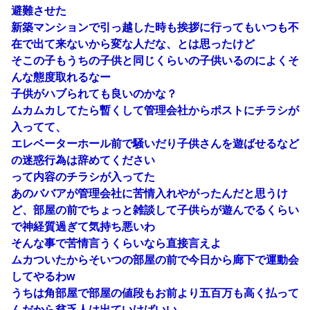
避難させた
新築マンションで引っ越した時も挨拶に行ってもいつも不
在で出て来ないから変な人だな、とは思ったけど
そこの子もうちの子供と同じくらいの子供いるのによくそ
んな態度取れるなー
子供がハブられても良いのかな？
ムカムカしてたら暫くして管理会社からポストにチラシが
入ってて、
エレベーターホール前で騒いだり子供さんを遊ばせるなど
の迷惑行為は辞めてください
って内容のチラシが入ってた
あのババアが管理会社に苦情入れやがったんだと思うけ
ど、部屋の前でちょっと雑談して子供らが遊んでるくらい
で神経質過ぎて気持ち悪いわ
そんな事で苦情言うくらいなら直接言えよ
ムカついたからそいつの部屋の前で今日から廊下で運動会
してやるわw
うちは角部屋で部屋の値段もお前より五百万も高く払って
んだから貧乏人は出ていけばいい