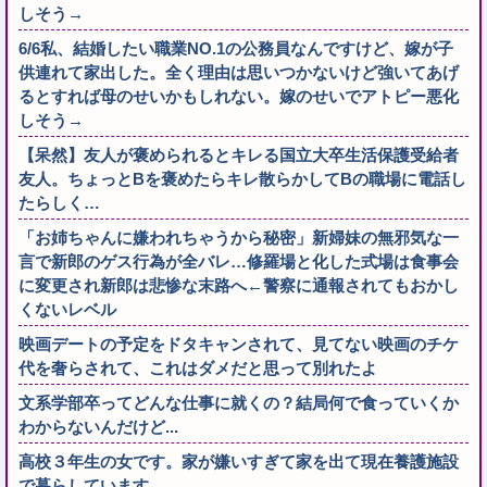
しそう→
6/6私、結婚したい職業NO.1の公務員なんですけど、嫁が子
供連れて家出した。全く理由は思いつかないけど強いてあげ
るとすれば母のせいかもしれない。嫁のせいでアトピー悪化
しそう→
【呆然】友人が褒められるとキレる国立大卒生活保護受給者
友人。ちょっとBを褒めたらキレ散らかしてBの職場に電話し
たらしく…
「お姉ちゃんに嫌われちゃうから秘密」新婦妹の無邪気な一
言で新郎のゲス行為が全バレ…修羅場と化した式場は食事会
に変更され新郎は悲惨な末路へ←警察に通報されてもおかし
くないレベル
映画デートの予定をドタキャンされて、見てない映画のチケ
代を奢らされて、これはダメだと思って別れたよ
文系学部卒ってどんな仕事に就くの？結局何で食っていくか
わからないんだけど...
高校３年生の女です。家が嫌いすぎて家を出て現在養護施設
で暮らしています