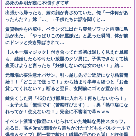
必死の弁明が逆に不憫すぎて草
出張から帰ったら、嫁の顔が青ざめていた。俺「一体何があ
ったんだ？」嫁「…」→子供たちに話を聞くと…
賃貸物件を内覧中、ベランダに出たら突然ゾワッと両腕に鳥
肌が出た。「やっぱりこの部屋嫌だ」と思った瞬間、体が前
にドンッと突き飛ばされて…
【スキー場マジック】付き合ってた当初は逞しく見えた旦那
も、結婚したらやりたい放題のクソ男に。子供できなくて検
査受けようと言ったら「妊娠しないのは女のせい！」結…
元職場の要注意オバサン、引っ越し先でご近所になり粘着開
始！！「どこまで送って！」から始まり半年も経つと「お金
貸してくれない？」断ると翌日、玄関前にゴミが置かれる
鍵失くした男「45分だけ部屋に入れろ！何もしないから！」
→女子大生「無理です（警察呼びます）」→男「熱中症にな
れってか！使えないな！」完全に不審者で草ｗｗｗ
イベント派遣で陰湿にいじられていた地味な男性スタッフ。
ある日、高さ3mの階段から落ちかけた子どもをパルクールで
爆走＆ダイブし間一髪で救出！職場の手のひら返しと評価爆