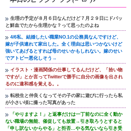
生理の予定が８月６日なんだけど７月２９日にドバッ
と鮮血でたから生理かな？って思ったのよね
4/6私、結婚したい職業NO.1の公務員なんですけど、
嫁が子供連れて家出した。全く理由は思いつかないけど
強いてあげるとすれば母のせいかもしれない。嫁のせい
でアトピー悪化しそう→
イラスト・漫画関係の仕事してるんだけど、「拾い物
ですが」とか言ってTwitterで勝手に自分の画像を出され
るのに違和感を覚える。。
転校生と仲良くなってその子の家に遊びに行ったら私
が小さい頃に撮った写真があった
「やりますよ！」と返事だけは一丁前なのに全く動か
ない職場の無能、催促しても放置→引き取ろうとすると
「申し訳ないからやる」と拒否…やる気ないなら引き受