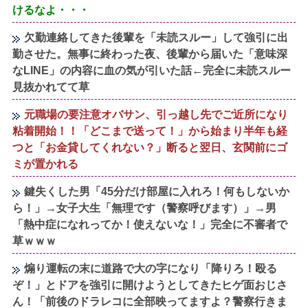
けるなよ・・・
欠勤連絡してきた後輩を「未読スルー」して強引に出
勤させた。無事に終わった夜、後輩から届いた「意味深
なLINE」の内容に血の気が引いた話←完全に未読スルー
見抜かれてて草
元職場の要注意オバサン、引っ越し先でご近所になり
粘着開始！！「どこまで送って！」から始まり半年も経
つと「お金貸してくれない？」断ると翌日、玄関前にゴ
ミが置かれる
鍵失くした男「45分だけ部屋に入れろ！何もしないか
ら！」→女子大生「無理です（警察呼びます）」→男
「熱中症になれってか！使えないな！」完全に不審者で
草ｗｗｗ
煽り運転の末に道路で大の字になり「降りろ！殴る
ぞ！」とドアを強引に開けようとしてきたヒゲ面おじさ
ん！「前後のドラレコに全部映ってますよ？警察行きま