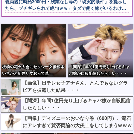
義両親に時給3000円・残業なし等の「現実的条件」を提示し
たら、ブチギレられて絶句ｗｗ←タダで働く嫁がいるわけ…
板橋の花火大会にセクシー女優松本
【闇深】年間1億円売り上げるキャ
いちかと新井リマおって草
バ嬢が自殺配信したらしい・・・
【画像】日テレ女子アナさん、とんでもないグラ
ビアを披露した結果・・・
【闇深】年間1億円売り上げるキャバ嬢が自殺配信
したらしい・・・
【画像】ディズニーのおいなり巻（600円）、流石
にアレすぎて賛否両論の大炎上をしてしまうw w w
w w w w