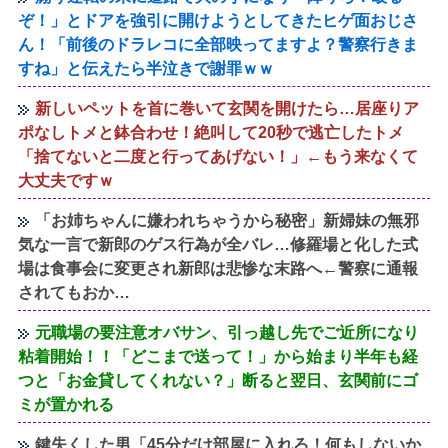
ぞ！」とドアを強引に開けようとしてきたヒゲ面おじさ
ん！「前後のドラレコに全部映ってますよ？警察行きま
すね」と伝えたら半泣きで謝罪ｗｗ
新しいペットを首に巻いて玄関を開けたら…居座りア
ポなしトメと鉢合わせ！絶叫して20秒で逃亡したトメ
「捨てないと二度と行ってあげない！」←もう来なくて
大丈夫ですｗ
「お姉ちゃんに嫌われちゃうから秘密」新婦妹の無邪
気な一言で新郎のゲス行為が全バレ…修羅場と化した式
場は食事会に変更され新郎は悲惨な末路へ←警察に通報
されてもおか…
元職場の要注意オバサン、引っ越し先でご近所になり
粘着開始！！「どこまで送って！」から始まり半年も経
つと「お金貸してくれない？」断ると翌日、玄関前にゴ
ミが置かれる
鍵失くした男「45分だけ部屋に入れろ！何もしないか