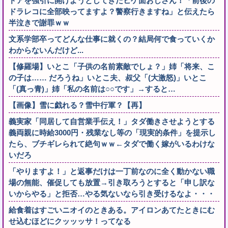
ドアを強引に開けようとしてきたヒゲ面おじさん！「前後の
ドラレコに全部映ってますよ？警察行きますね」と伝えたら
半泣きで謝罪ｗｗ
文系学部卒ってどんな仕事に就くの？結局何で食っていくか
わからないんだけど...
【修羅場】いとこ「子供の名前素敵でしょ？」姉「将来、こ
の子は…… だろうね」いとこ夫、叔父「(大激怒)」いとこ
「(真っ青)」姉「私の名前は○○です」→すると…
【画像】雪に戯れる？雪中行軍？【再】
義実家「同居して自営業手伝え！」タダ働きさせようとする
義両親に時給3000円・残業なし等の「現実的条件」を提示し
たら、ブチギレられて絶句ｗｗ←タダで働く嫁がいるわけな
いだろ
「やりますよ！」と返事だけは一丁前なのに全く動かない職
場の無能、催促しても放置→引き取ろうとすると「申し訳な
いからやる」と拒否…やる気ないなら引き受けるなよ・・・
給食着はすごいニオイのときある。アイロンあてたときにむ
せ込むほどにクッッッサ！ってなる