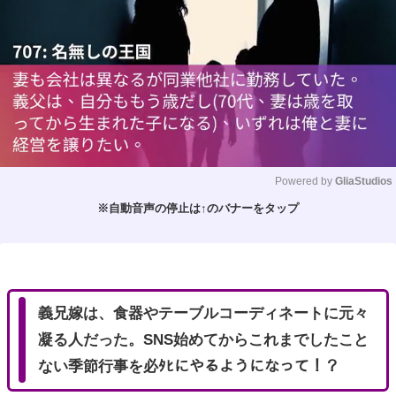
Powered by 
GliaStudios
※自動音声の停止は↑のバナーをタップ
M
u
t
e
義兄嫁は、食器やテーブルコーディネートに元々
凝る人だった。SNS始めてからこれまでしたこと
ない季節行事を必ﾀﾋにやるようになって！？