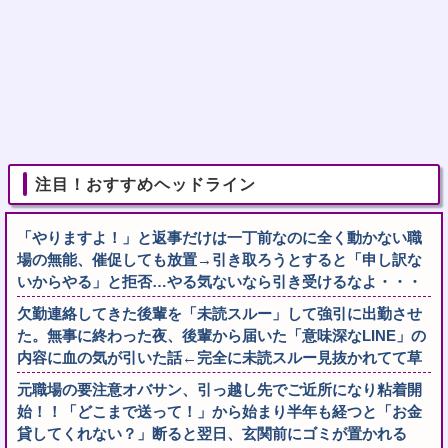
注目！おすすめヘッドライン
「やりますよ！」と返事だけは一丁前なのに全く動かない職
場の無能、催促しても放置→引き取ろうとすると「申し訳な
いからやる」と拒否…やる気ないなら引き受けるなよ・・・
欠勤連絡してきた後輩を「未読スルー」して強引に出勤させ
た。無事に終わった夜、後輩から届いた「意味深なLINE」の
内容に血の気が引いた話←完全に未読スルー見抜かれてて草
元職場の要注意オバサン、引っ越し先でご近所になり粘着開
始！！「どこまで送って！」から始まり半年も経つと「お金
貸してくれない？」断ると翌日、玄関前にゴミが置かれる