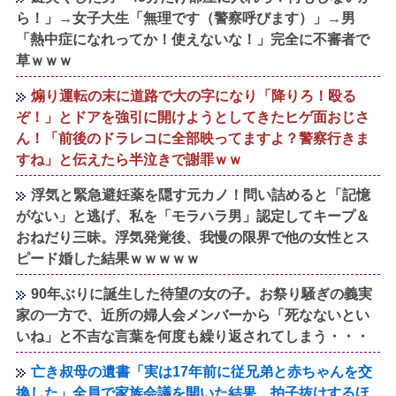
ら！」→女子大生「無理です（警察呼びます）」→男
「熱中症になれってか！使えないな！」完全に不審者で
草ｗｗｗ
煽り運転の末に道路で大の字になり「降りろ！殴る
ぞ！」とドアを強引に開けようとしてきたヒゲ面おじさ
ん！「前後のドラレコに全部映ってますよ？警察行きま
すね」と伝えたら半泣きで謝罪ｗｗ
浮気と緊急避妊薬を隠す元カノ！問い詰めると「記憶
がない」と逃げ、私を「モラハラ男」認定してキープ＆
おねだり三昧。浮気発覚後、我慢の限界で他の女性とス
ピード婚した結果ｗｗｗｗｗ
90年ぶりに誕生した待望の女の子。お祭り騒ぎの義実
家の一方で、近所の婦人会メンバーから「死なないとい
いね」と不吉な言葉を何度も繰り返されてしまう・・・
亡き叔母の遺書「実は17年前に従兄弟と赤ちゃんを交
換した」全員で家族会議を開いた結果、拍子抜けするほ