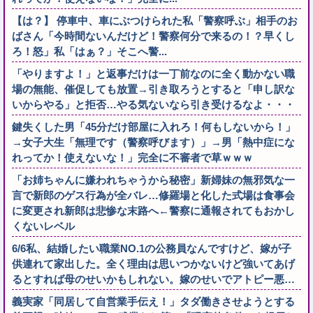
【は？】 停車中、車にぶつけられた私「警察呼ぶ」相手のお
ばさん「今時間ないんだけど！警察何分で来るの！？早くし
ろ！怒」私「はぁ？」そこへ警...
「やりますよ！」と返事だけは一丁前なのに全く動かない職
場の無能、催促しても放置→引き取ろうとすると「申し訳な
いからやる」と拒否…やる気ないなら引き受けるなよ・・・
鍵失くした男「45分だけ部屋に入れろ！何もしないから！」
→女子大生「無理です（警察呼びます）」→男「熱中症にな
れってか！使えないな！」完全に不審者で草ｗｗｗ
「お姉ちゃんに嫌われちゃうから秘密」新婦妹の無邪気な一
言で新郎のゲス行為が全バレ…修羅場と化した式場は食事会
に変更され新郎は悲惨な末路へ←警察に通報されてもおかし
くないレベル
6/6私、結婚したい職業NO.1の公務員なんですけど、嫁が子
供連れて家出した。全く理由は思いつかないけど強いてあげ
るとすれば母のせいかもしれない。嫁のせいでアトピー悪…
義実家「同居して自営業手伝え！」タダ働きさせようとする