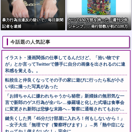
暴力行為法違反の疑いで、毎日新聞
かつて650万部を誇った「週刊少年
記者を逮捕
ジャンプ」、発行部数が初の100万
部割れ
今話題の人気記事
イラスト・漫画関係の仕事してるんだけど、「拾い物です
が」とか言ってTwitterで勝手に自分の画像を出されるのに違
和感を覚える。。
転校生と仲良くなってその子の家に遊びに行ったら私が小さ
い頃に撮った写真があった
「お姉ちゃんに嫌われちゃうから秘密」新婦妹の無邪気な一
言で新郎のゲス行為が全バレ…修羅場と化した式場は食事会
に変更され新郎は悲惨な末路へ←警察に通報されてもおか…
鍵失くした男「45分だけ部屋に入れろ！何もしないから！」
→女子大生「無理です（警察呼びます）」→男「熱中症にな
れってか！使えないな！」完全に...