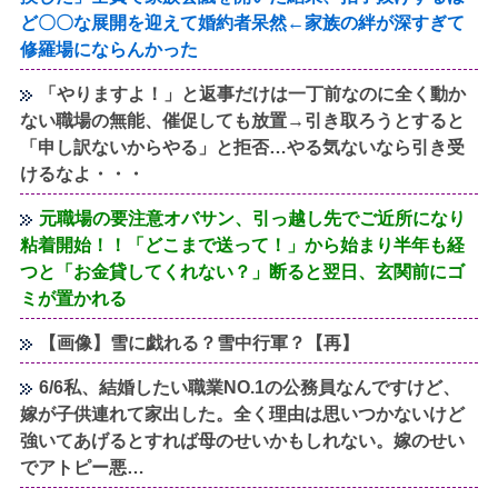
ど〇〇な展開を迎えて婚約者呆然←家族の絆が深すぎて
修羅場にならんかった
「やりますよ！」と返事だけは一丁前なのに全く動か
ない職場の無能、催促しても放置→引き取ろうとすると
「申し訳ないからやる」と拒否…やる気ないなら引き受
けるなよ・・・
元職場の要注意オバサン、引っ越し先でご近所になり
粘着開始！！「どこまで送って！」から始まり半年も経
つと「お金貸してくれない？」断ると翌日、玄関前にゴ
ミが置かれる
【画像】雪に戯れる？雪中行軍？【再】
6/6私、結婚したい職業NO.1の公務員なんですけど、
嫁が子供連れて家出した。全く理由は思いつかないけど
強いてあげるとすれば母のせいかもしれない。嫁のせい
でアトピー悪…