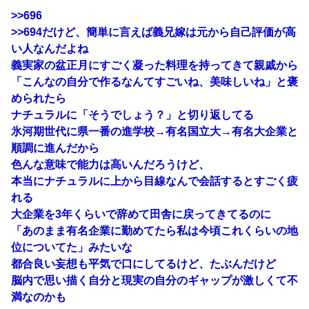
>>696
>>694
だけど、簡単に言えば義兄嫁は元から自己評価が高
い人なんだよね
義実家の盆正月にすごく凝った料理を持ってきて親戚から
「こんなの自分で作るなんてすごいね、美味しいね」と褒
められたら
ナチュラルに「そうでしょう？」と切り返してる
氷河期世代に県一番の進学校→有名国立大→有名大企業と
順調に進んだから
色んな意味で能力は高いんだろうけど、
本当にナチュラルに上から目線なんで会話するとすごく疲
れる
大企業を3年くらいで辞めて田舎に戻ってきてるのに
「あのまま有名企業に勤めてたら私は今頃これくらいの地
位についてた」みたいな
都合良い妄想も平気で口にしてるけど、たぶんだけど
脳内で思い描く自分と現実の自分のギャップが激しくて不
満なのかも