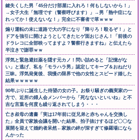
鍵失くした男「45分だけ部屋に入れろ！何もしないから！」
→女子大生「無理です（警察呼びます）」→男「熱中症にな
れってか！使えないな！」完全に不審者で草ｗｗｗ
煽り運転の末に道路で大の字になり「降りろ！殴るぞ！」と
ドアを強引に開けようとしてきたヒゲ面おじさん！「前後の
ドラレコに全部映ってますよ？警察行きますね」と伝えたら
半泣きで謝罪ｗｗ
浮気と緊急避妊薬を隠す元カノ！問い詰めると「記憶がな
い」と逃げ、私を「モラハラ男」認定してキープ＆おねだり
三昧。浮気発覚後、我慢の限界で他の女性とスピード婚した
結果ｗｗｗｗｗ
90年ぶりに誕生した待望の女の子。お祭り騒ぎの義実家の一
方で、近所の婦人会メンバーから「死なないといいね」と不
吉な言葉を何度も繰り返されてしまう・・・
亡き叔母の遺書「実は17年前に従兄弟と赤ちゃんを交換し
た」全員で家族会議を開いた結果、拍子抜けするほど〇〇な
展開を迎えて婚約者呆然←家族の絆が深すぎて修羅場になら
んかった