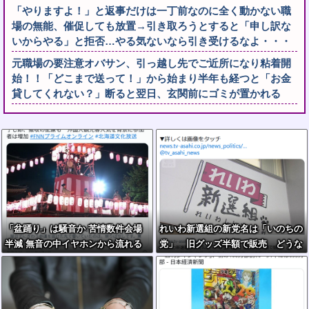
「やりますよ！」と返事だけは一丁前なのに全く動かない職
場の無能、催促しても放置→引き取ろうとすると「申し訳な
いからやる」と拒否…やる気ないなら引き受けるなよ・・・
元職場の要注意オバサン、引っ越し先でご近所になり粘着開
始！！「どこまで送って！」から始まり半年も経つと「お金
貸してくれない？」断ると翌日、玄関前にゴミが置かれる
「盆踊り」は騒音か 苦情数件会場
れいわ新選組の新党名は「いのちの
半減 無音の中イヤホンから流れる
党」 旧グッズ半額で販売 どうな
曲に合わせ踊るサイレント盆ダンス
る秘書給与疑惑
も