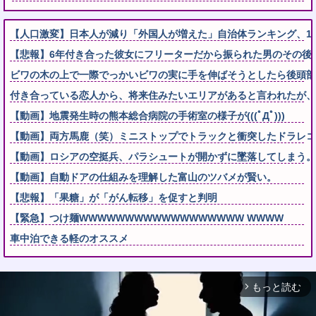
【人口激変】日本人が減り「外国人が増えた」自治体ランキング、1位大
【悲報】6年付き合った彼女にフリーターだから振られた男のその後が
ビワの木の上で一際でっかいビワの実に手を伸ばそうとしたら後頭部
付き合っている恋人から、将来住みたいエリアがあると言われたが、
【動画】地震発生時の熊本総合病院の手術室の様子が(((ﾟДﾟ)))
【動画】両方馬鹿（笑）ミニストップでトラックと衝突したドラレコ
【動画】ロシアの空挺兵、パラシュートが開かずに墜落してしまう。
【動画】自動ドアの仕組みを理解した富山のツバメが賢い。
【悲報】「果糖」が「がん転移」を促すと判明
【緊急】つけ麺WWWWWWWWWWWWWWWWWW WWWW
車中泊できる軽のオススメ
もっと読む
arrow_forward_ios