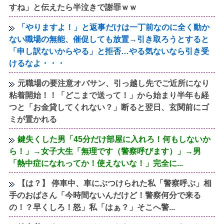
すね」と伝えたら半泣きで謝罪ｗｗ
「やりますよ！」と返事だけは一丁前なのに全く動か
ない職場の無能、催促しても放置→引き取ろうとすると
「申し訳ないからやる」と拒否…やる気ないなら引き受
けるなよ・・・
元職場の要注意オバサン、引っ越し先でご近所になり
粘着開始！！「どこまで送って！」から始まり半年も経
つと「お金貸してくれない？」断ると翌日、玄関前にゴ
ミが置かれる
鍵失くした男「45分だけ部屋に入れろ！何もしないか
ら！」→女子大生「無理です（警察呼びます）」→男
「熱中症になれってか！使えないな！」完全に...
【は？】 停車中、車にぶつけられた私「警察呼ぶ」相
手のおばさん「今時間ないんだけど！警察何分で来る
の！？早くしろ！怒」私「はぁ？」そこへ警...