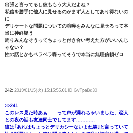
出張と言ってるし彼ももう大人だよね？
私信を勝手に他人に見せるのがまず人としてあり得ないの
に
デリケートな問題についての喧嘩をみんなに見せるって本
当に神経疑う
周りみんなそうってちょっと付き合い考えた方がいいんじ
ゃない？
性の話とかもベラベラ喋ってそうで本当に無理信頼ゼロ
242:
2019/01/15(火) 15:15:55.01 ID:GvTpaBd30
>>241
このレス見た時あぁ……って声が漏れちゃいました、恋人
との夜の話も友達同士でしてます…………
彼は｢あれはちょっとデリカシーないよね笑｣と言っていて