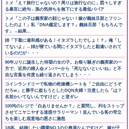
トメ「え？旅行じゃないの？周りは旅行なのに」図々しすぎ
る暴言に絶句←孫の気持ちを無下にする最低ババア
トメ「この子は義実家の顔じゃない！嫁が義妹旦那とフリン
したのよ！」私「DNA鑑定します？」義妹旦那「もちろんで
す」→結果…
姉「下着に違和感がある！イタズラしたでしょ！？」俺「し
てないよ」←姉が寝ている間にイタズラしたと勘違いされて
いるのだが・・・
90年ぶりに誕生した待望の女の子。お祭り騒ぎの義実家の一
方で、近所の婦人会メンバーから「死なないといいね」と不
吉な言葉を何度も繰り返されてしまう・・・
コインランドリーで私物の乾燥機シートを「ご自由にどうぞ
だろw」と勝手に盗もうとしたDQN夫婦！注意したら「は？
名前かいてないんですけど」と逆ギレ
100均のレジで「白ありませんか？」と質問し、列をストップ
させてニヤニヤする迷惑サラリーマン！並んでいる客の苛立
ちを楽しむ底意地の悪さに激怒
1/6私、結婚したい職業NO.1の公務員なんですけど、嫁が子