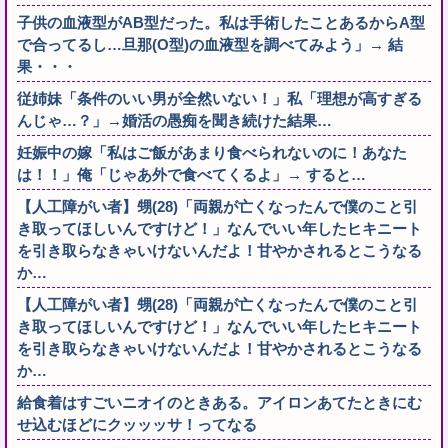
子供の血液型がAB型だった。私は手術したことあるからA型
で合ってるし…旦那(O型)の血液型を調べてみよう」→ 結
果・・・
従姉妹「条件のいい男が全然いない！」私「理想が高すぎる
んじゃ…？」→婚活の愚痴を聞き続けた結果…
妊娠中の嫁「私はご飯があまり食べられないのに！あなた
は！！」俺「じゃあ外で食べてくるよ」→ すると…
【人工障がい者】甥(28)「両親が亡くなったんで僕のこと引
き取ってほしいんですけど！」なんでいい年したヒキニート
を引き取らなきゃいけないんだよ！甘やかされるとこうなる
か…
【人工障がい者】甥(28)「両親が亡くなったんで僕のこと引
き取ってほしいんですけど！」なんでいい年したヒキニート
を引き取らなきゃいけないんだよ！甘やかされるとこうなる
か…
給食着はすごいニオイのときある。アイロンあてたときにむ
せ込むほどにクッッッサ！ってなる