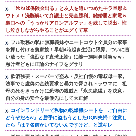
「ﾀﾋねば保険金出る」と友人を追いつめたモラ旦那＆
ウトメ！洗脳解いて弁護士と完全勝利。離婚届と家電＆
裏口への「うっかりアロンアルファ」を残して脱出←悔
し泣きしながらやることがエグくて草
フル勤務の私に無職義妹やニートコウト全員分の家事
を押し付ける義家族！早朝4時起き生活に限界。ついに言
い放った「強烈なド直球正論」に義一族阿鼻叫喚ｗｗ←
怠け者どもに正論のナイフをグサリ
飲酒強要・スーパーで盗み・反社自慢の毒叔母一家。
法事でも虚偽の金銭要求と暴力で脅されトラウマに…祖
母の死をきっかけに恐怖の親戚と「永久絶縁」を決意←
自分の身の安全を最優先にして大正解
コインランドリーで私物の乾燥機シートを「ご自由に
どうぞだろw」と勝手に盗もうとしたDQN夫婦！注意し
たら「は？名前かいてないんですけど」と逆ギレ