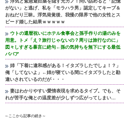
浮気と緊急避妊薬を隠す元カノ！問い詰めると「記憶
がない」と逃げ、私を「モラハラ男」認定してキープ＆
おねだり三昧。浮気発覚後、我慢の限界で他の女性とス
ピード婚した結果ｗｗｗｗｗ
ウトの還暦祝いにホテル食事会と孫手作りの湯のみを
用意。トメ「え？旅行じゃないの？周りは旅行なのに」
図々しすぎる暴言に絶句←孫の気持ちを無下にする最低
ババア
姉「下着に違和感がある！イタズラしたでしょ！？」
俺「してないよ」←姉が寝ている間にイタズラしたと勘
違いされているのだが・・・
妻はわかりやすい愛情表現を求めるタイプ。でも、そ
れが苦手な俺との温度差が少しずつ広がってしまい…
～ここから記事の続き～