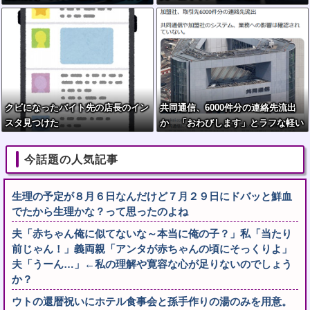
クビになったバイト先の店長のイン
共同通信、6000件分の連絡先流出
スタ見つけた
か 「おわびします」とラフな軽い
謝罪コメントを発表
今話題の人気記事
生理の予定が８月６日なんだけど７月２９日にドバッと鮮血
でたから生理かな？って思ったのよね
夫「赤ちゃん俺に似てないな～本当に俺の子？」私「当たり
前じゃん！」義両親「アンタが赤ちゃんの頃にそっくりよ」
夫「うーん…」←私の理解や寛容な心が足りないのでしょう
か？
ウトの還暦祝いにホテル食事会と孫手作りの湯のみを用意。