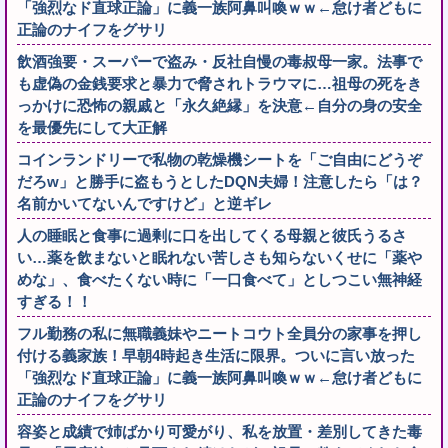
「強烈なド直球正論」に義一族阿鼻叫喚ｗｗ←怠け者どもに
正論のナイフをグサリ
飲酒強要・スーパーで盗み・反社自慢の毒叔母一家。法事で
も虚偽の金銭要求と暴力で脅されトラウマに…祖母の死をき
っかけに恐怖の親戚と「永久絶縁」を決意←自分の身の安全
を最優先にして大正解
コインランドリーで私物の乾燥機シートを「ご自由にどうぞ
だろw」と勝手に盗もうとしたDQN夫婦！注意したら「は？
名前かいてないんですけど」と逆ギレ
人の睡眠と食事に過剰に口を出してくる母親と彼氏うるさ
い…薬を飲まないと眠れない苦しさも知らないくせに「薬や
めな」、食べたくない時に「一口食べて」としつこい無神経
すぎる！！
フル勤務の私に無職義妹やニートコウト全員分の家事を押し
付ける義家族！早朝4時起き生活に限界。ついに言い放った
「強烈なド直球正論」に義一族阿鼻叫喚ｗｗ←怠け者どもに
正論のナイフをグサリ
容姿と成績で姉ばかり可愛がり、私を放置・差別してきた毒