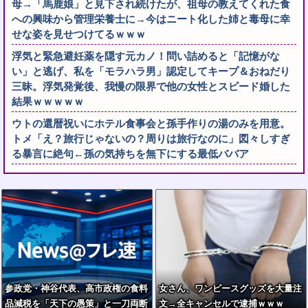
母→「馬鹿娘」と見下され続けたが、祖母の教えてくれた食
への興味から管理栄養士に→今はニート化した姉と毒母に幸
せな姿を見せつけてるｗｗｗ
浮気と緊急避妊薬を隠す元カノ！問い詰めると「記憶がな
い」と逃げ、私を「モラハラ男」認定してキープ＆おねだり
三昧。浮気発覚後、我慢の限界で他の女性とスピード婚した
結果ｗｗｗｗｗ
ウトの還暦祝いにホテル食事会と孫手作りの湯のみを用意。
トメ「え？旅行じゃないの？周りは旅行なのに」図々しすぎ
る暴言に絶句←孫の気持ちを無下にする最低ババア
参政党・神谷代表、高市政権の食料
女さん、ワンピースグッズを大量注
品減税を「天下の愚策」と一刀両断
文→全キャンセルで逮捕ｗｗｗ