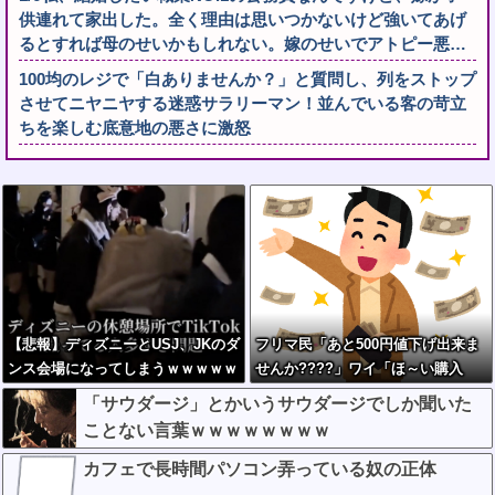
供連れて家出した。全く理由は思いつかないけど強いてあげ
るとすれば母のせいかもしれない。嫁のせいでアトピー悪…
100均のレジで「白ありませんか？」と質問し、列をストップ
させてニヤニヤする迷惑サラリーマン！並んでいる客の苛立
ちを楽しむ底意地の悪さに激怒
【悲報】ディズニーとUSJ、JKのダ
フリマ民「あと500円値下げ出来ま
ンス会場になってしまうｗｗｗｗｗ
せんか????」ワイ「ほ～い購入
ｗ」
「サウダージ」とかいうサウダージでしか聞いた
ことない言葉ｗｗｗｗｗｗｗｗ
カフェで長時間パソコン弄っている奴の正体