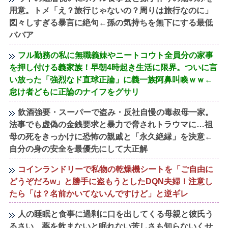
用意。トメ「え？旅行じゃないの？周りは旅行なのに」
図々しすぎる暴言に絶句←孫の気持ちを無下にする最低
ババア
フル勤務の私に無職義妹やニートコウト全員分の家事
を押し付ける義家族！早朝4時起き生活に限界。ついに言
い放った「強烈なド直球正論」に義一族阿鼻叫喚ｗｗ←
怠け者どもに正論のナイフをグサリ
飲酒強要・スーパーで盗み・反社自慢の毒叔母一家。
法事でも虚偽の金銭要求と暴力で脅されトラウマに…祖
母の死をきっかけに恐怖の親戚と「永久絶縁」を決意←
自分の身の安全を最優先にして大正解
コインランドリーで私物の乾燥機シートを「ご自由に
どうぞだろw」と勝手に盗もうとしたDQN夫婦！注意し
たら「は？名前かいてないんですけど」と逆ギレ
人の睡眠と食事に過剰に口を出してくる母親と彼氏う
るさい…薬を飲まないと眠れない苦しさも知らないくせ