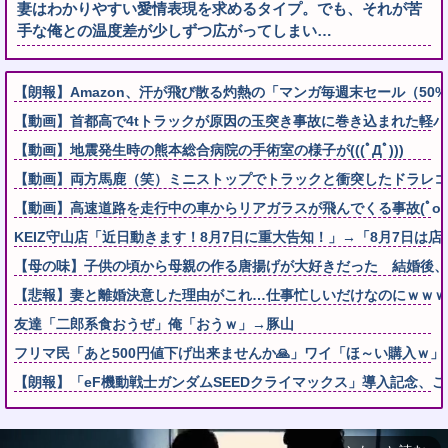
妻はわかりやすい愛情表現を求めるタイプ。でも、それが苦
手な俺との温度差が少しずつ広がってしまい…
【朗報】Amazon、汗が飛び散る灼熱の「マンガ毎週末セール（50
【動画】首都高で4tトラックが原因の玉突き事故に巻き込まれた軽
【動画】地震発生時の熊本総合病院の手術室の様子が(((ﾟДﾟ)))
【動画】両方馬鹿（笑）ミニストップでトラックと衝突したドラレコ
【動画】高速道路を走行中の車からリアガラスが飛んでくる事故(ﾟoﾟ
KEIZ守山店「近日動きます！8月7日に重大告知！」→「8月7日は
【母の味】子供の頃から母親の作る唐揚げが大好きだった 結婚後、
【悲報】妻と離婚決意した理由がこれ…仕事忙しいだけなのにｗｗｗ
友達「二郎系食おうぜ」俺「おうｗ」→豚山
フリマ民「あと500円値下げ出来ませんか🙏」ワイ「ほ～い購入ｗ」
【朗報】「eF機動戦士ガンダムSEEDクライマックス」導入記念