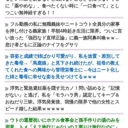
に「薬やめな」、食べたくない時に「一口食べて」とし
つこい無神経すぎる！！
フル勤務の私に無職義妹やニートコウト全員分の家事
を押し付ける義家族！早朝4時起き生活に限界。ついに言
い放った「強烈なド直球正論」に義一族阿鼻叫喚ｗｗ←
怠け者どもに正論のナイフをグサリ
容姿と成績で姉ばかり可愛がり、私を放置・差別して
きた毒母→「馬鹿娘」と見下され続けたが、祖母の教え
てくれた食への興味から管理栄養士に→今はニート化し
た姉と毒母に幸せな姿を見せつけてるｗｗｗ
浮気と緊急避妊薬を隠す元カノ！問い詰めると「記憶
がない」と逃げ、私を「モラハラ男」認定してキープ＆
おねだり三昧。浮気発覚後、我慢の限界で他の女性とス
ピード婚した結果ｗｗｗｗｗ
ウトの還暦祝いにホテル食事会と孫手作りの湯のみを
用意。トメ「え？旅行じゃないの？周りは旅行なのに」