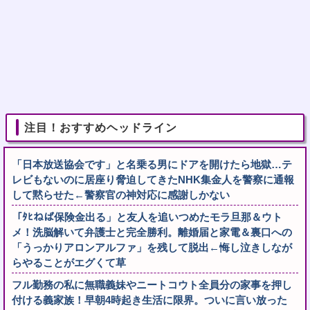
注目！おすすめヘッドライン
「日本放送協会です」と名乗る男にドアを開けたら地獄…テ
レビもないのに居座り脅迫してきたNHK集金人を警察に通報
して黙らせた←警察官の神対応に感謝しかない
「ﾀﾋねば保険金出る」と友人を追いつめたモラ旦那＆ウト
メ！洗脳解いて弁護士と完全勝利。離婚届と家電＆裏口への
「うっかりアロンアルファ」を残して脱出←悔し泣きしなが
らやることがエグくて草
フル勤務の私に無職義妹やニートコウト全員分の家事を押し
付ける義家族！早朝4時起き生活に限界。ついに言い放った