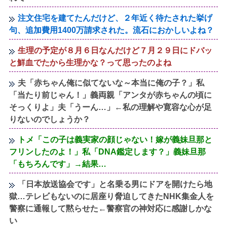
注文住宅を建てたんだけど、２年近く待たされた挙げ
句、追加費用1400万請求された。流石におかしいよね？
生理の予定が８月６日なんだけど７月２９日にドバッ
と鮮血でたから生理かな？って思ったのよね
夫「赤ちゃん俺に似てないな～本当に俺の子？」私
「当たり前じゃん！」義両親「アンタが赤ちゃんの頃に
そっくりよ」夫「うーん…」←私の理解や寛容な心が足
りないのでしょうか？
トメ「この子は義実家の顔じゃない！嫁が義妹旦那と
フリンしたのよ！」私「DNA鑑定します？」義妹旦那
「もちろんです」→結果…
「日本放送協会です」と名乗る男にドアを開けたら地
獄…テレビもないのに居座り脅迫してきたNHK集金人を
警察に通報して黙らせた←警察官の神対応に感謝しかな
い