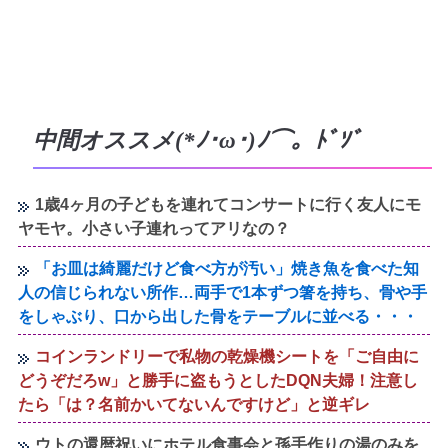
中間オススメ(*ﾉ･ω･)ﾉ⌒。ﾄﾞｿﾞ
1歳4ヶ月の子どもを連れてコンサートに行く友人にモ
ヤモヤ。小さい子連れってアリなの？
「お皿は綺麗だけど食べ方が汚い」焼き魚を食べた知
人の信じられない所作…両手で1本ずつ箸を持ち、骨や手
をしゃぶり、口から出した骨をテーブルに並べる・・・
コインランドリーで私物の乾燥機シートを「ご自由に
どうぞだろw」と勝手に盗もうとしたDQN夫婦！注意し
たら「は？名前かいてないんですけど」と逆ギレ
ウトの還暦祝いにホテル食事会と孫手作りの湯のみを