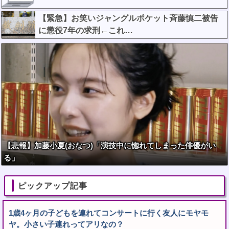
【緊急】お笑いジャングルポケット斉藤慎二被告
に懲役7年の求刑←これ…
【悲報】加藤小夏(おなつ)「演技中に惚れてしまった俳優がい
る」
ピックアップ記事
1歳4ヶ月の子どもを連れてコンサートに行く友人にモヤモ
ヤ。小さい子連れってアリなの？