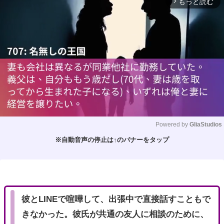
もっと読む
arrow_forward_ios
Powered by 
GliaStudios
※自動音声の停止は↑のバナーをタップ
M
u
t
e
彼とLINEで喧嘩して、出張中で直接話すこともで
きなかった。彼氏が共通の友人に相談のために、