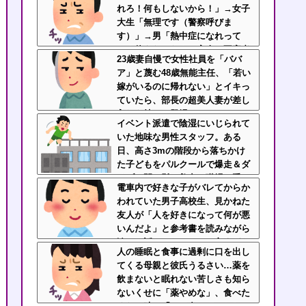
れろ！何もしないから！」→女子
大生「無理です（警察呼びま
す）」→男「熱中症になれって
か！使えないな！」完全に不審者
23歳妻自慢で女性社員を「ババ
で草ｗｗｗ
ア」と蔑む48歳無能主任、「若い
嫁がいるのに帰れない」とイキっ
ていたら、部長の超美人妻が差し
入れを持って登場ｗｗｗｗ
イベント派遣で陰湿にいじられて
いた地味な男性スタッフ。ある
日、高さ3mの階段から落ちかけ
た子どもをパルクールで爆走＆ダ
イブし間一髪で救出！職場の手の
電車内で好きな子がバレてからか
ひら返しと評価爆上げが凄まじか
われていた男子高校生、見かねた
ったｗｗ
友人が「人を好きになって何が悪
いんだよ」と参考書を読みながら
淡々と話してた←カッコ良すぎだ
人の睡眠と食事に過剰に口を出し
ろ
てくる母親と彼氏うるさい…薬を
飲まないと眠れない苦しさも知ら
ないくせに「薬やめな」、食べた