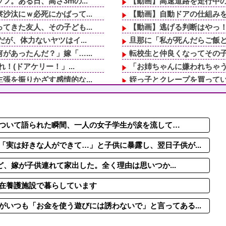
。ある日、高さ3mの...
【動画】高速道路を走行中の
汰にｗ必死にかばって...
【動画】自動ドアの仕組み
きた友人、その子ども...
【動画】逃げる判断はやっ！
が、体力ないヤツはイ...
旦那に「私が死んだらご飯
あったんだ？」嫁「…...
転校生と仲良くなってその子
！(ドアケリー！」...
「お姉ちゃんに嫌われちゃう
を振りかざす感情的な...
姪っ子とクレープを買ってい
鳥肌が出た。「やっぱ...
休日に甥っ子をアポなし託児
レビでも見せといてw...
【動画】インドの本格スト
汰にｗ必死にかばって...
義実家「同居して自営業手伝え
ついて語られた瞬間、一人の女子学生が涙を流して…
那も、結婚したらやり...
軽度のアレルギーを「わがま
しトメと鉢合わせ！絶...
転校生と仲良くなってその子
実は好きな人ができて…」と子供に暴露し、翌日子供が...
けど、嫁が子供連れて家出した。全く理由は思いつか...
在養護施設で暮らしています
いつも「お金を使う遊びには誘わないで」と言ってある...