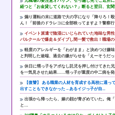
元職場の要注意オバサン、引っ越し先でご近所に
経つと「お金貸してくれない？」断ると翌日、玄関
煽り運転の末に道路で大の字になり「降りろ！殴
ん！「前後のドラレコに全部映ってますよ？警察行
イベント派遣で陰湿にいじられていた地味な男性
パルクールで爆走＆ダイブし間一髪で救出！職場の
軽度のアレルギーを「わがまま」と決めつけ嫌味
と判明した途端、過去の嫌がらせを「えーそうだっ
休日に甥っ子をアポなし託児を押し付けてきた兄
を一気見させた結果……甥っ子が重度の中二病を発
【復讐】 ある職業の人材を育成する高校に通っ
出すこともできなかった→あるイジっ子が自...
出張から帰ったら、嫁の顔が青ざめていた。俺「
と…