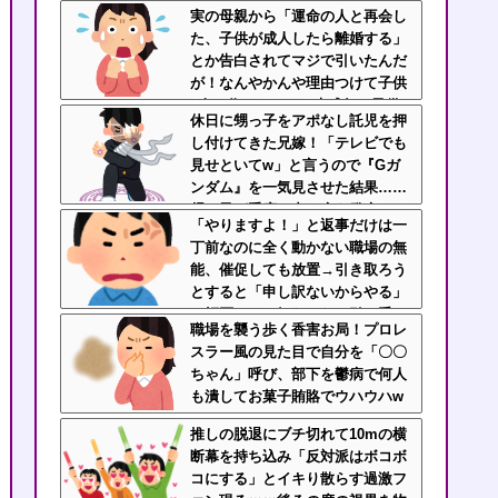
くない時に「一口食べて」としつ
実の母親から「運命の人と再会し
こい無神経すぎる！！
た、子供が成人したら離婚する」
とか告白されてマジで引いたんだ
が！なんやかんや理由つけて子供
4人も作っておいて未成年の子供
休日に甥っ子をアポなし託児を押
に言う話かよ！
し付けてきた兄嫁！「テレビでも
見せといてw」と言うので『Gガ
ンダム』を一気見させた結果……
甥っ子が重度の中二病を発症して
「やりますよ！」と返事だけは一
家で大暴れｗｗ
丁前なのに全く動かない職場の無
能、催促しても放置→引き取ろう
とすると「申し訳ないからやる」
と拒否…やる気ないなら引き受け
職場を襲う歩く香害お局！プロレ
るなよ・・・
スラー風の見た目で自分を「〇〇
ちゃん」呼び、部下を鬱病で何人
も潰してお菓子賄賂でウハウハw
ｗｗ
推しの脱退にブチ切れて10mの横
断幕を持ち込み「反対派はボコボ
コにする」とイキり散らす過激フ