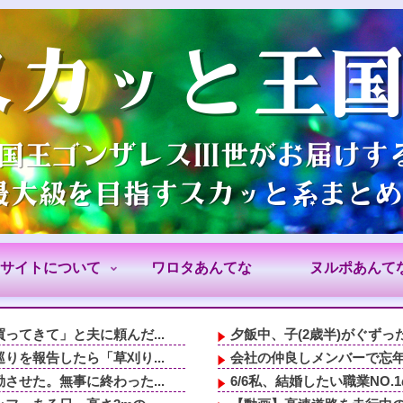
サイトについて
ワロタあんてな
ヌルポあんて
てきて」と夫に頼んだ...
夕飯中、子(2歳半)がぐずっ
を報告したら「草刈り...
会社の仲良しメンバーで忘年
せた。無事に終わった...
6/6私、結婚したい職業NO