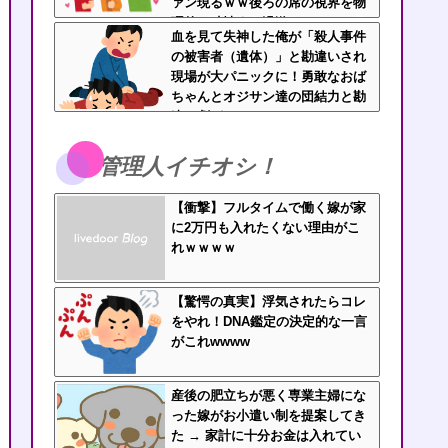
ァン現るｗｗ後ろの席の視界を物
理的に破壊する過激ファンにイラ
血を見て失神した俺が「殺人事件
イラが止まらん
の被害者（遺体）」と勘違いされ
現場が大パニックに！勇敢なおば
ちゃんとオジサン達の団結力と勘
違い劇がこちらｗｗ
管理人イチオシ！
【衝撃】フルタイムで働く嫁が家
に2万円も入れたくない理由がこ
れｗｗｗｗ
【驚愕の真実】浮気されたらコレ
をやれ！DNA鑑定の決定的な一言
がこれwwww
産後の肥立ちが悪く専業主婦にな
った嫁がお小遣い制を提案してき
た → 家計に十分お金は入れてい