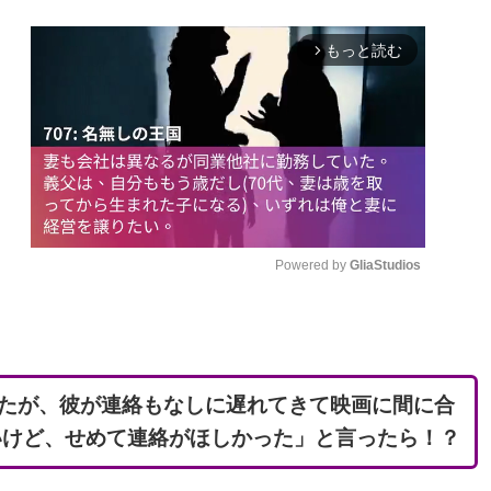
もっと読む
arrow_forward_ios
Powered by 
GliaStudios
M
u
t
たが、彼が連絡もなしに遅れてきて映画に間に合
e
いけど、せめて連絡がほしかった」と言ったら！？