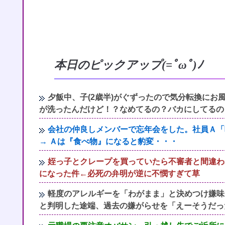
本日のピックアップ(=ﾟωﾟ)ﾉ
夕飯中、子(2歳半)がぐずったので気分転換に
が洗ったんだけど！？なめてるの？バカにしてるの
会社の仲良しメンバーで忘年会をした。社員Ａ「
→ Ａは『食べ物』になると豹変・・・
姪っ子とクレープを買っていたら不審者と間違わ
になった件←必死の弁明が逆に不憫すぎて草
軽度のアレルギーを「わがまま」と決めつけ嫌味
と判明した途端、過去の嫌がらせを「えーそうだっ