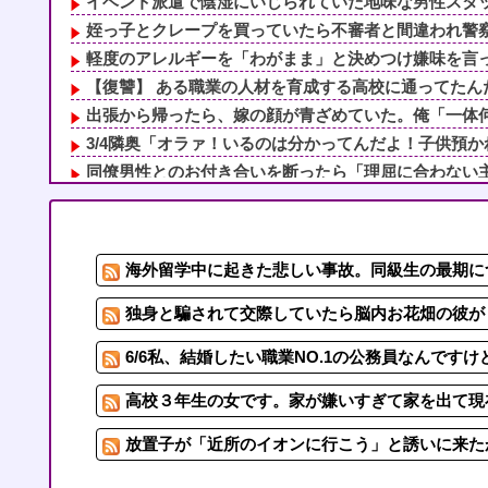
イベント派遣で陰湿にいじられていた地味な男性スタッフ
姪っ子とクレープを買っていたら不審者と間違われ警察沙
軽度のアレルギーを「わがまま」と決めつけ嫌味を言って
【復讐】 ある職業の人材を育成する高校に通ってたんだ
出張から帰ったら、嫁の顔が青ざめていた。俺「一体何が
3/4隣奥「オラァ！いるのは分かってんだよ！子供預かれ
同僚男性とのお付き合いを断ったら「理屈に合わない主張
賃貸物件を内覧中、ベランダに出たら突然ゾワッと両腕に
休日に甥っ子をアポなし託児を押し付けてきた兄嫁！「テ
姪っ子とクレープを買っていたら不審者と間違われ警察沙
海外留学中に起きた悲しい事故。同級生の最期に
【スキー場マジック】付き合ってた当初は逞しく見えた旦
新しいペットを首に巻いて玄関を開けたら…居座りアポな
独身と騙されて交際していたら脳内お花畑の彼が「
6/6私、結婚したい職業NO.1の公務員なんです
高校３年生の女です。家が嫌いすぎて家を出て現
放置子が「近所のイオンに行こう」と誘いに来たが