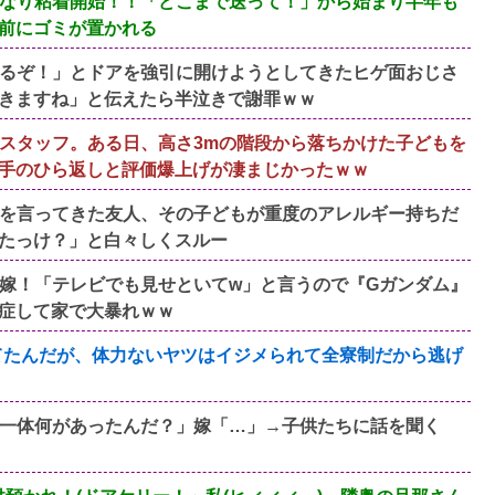
なり粘着開始！！「どこまで送って！」から始まり半年も
前にゴミが置かれる
るぞ！」とドアを強引に開けようとしてきたヒゲ面おじさ
きますね」と伝えたら半泣きで謝罪ｗｗ
スタッフ。ある日、高さ3mの階段から落ちかけた子どもを
手のひら返しと評価爆上げが凄まじかったｗｗ
を言ってきた友人、その子どもが重度のアレルギー持ちだ
たっけ？」と白々しくスルー
嫁！「テレビでも見せといてw」と言うので『Gガンダム』
症して家で大暴れｗｗ
てたんだが、体力ないヤツはイジメられて全寮制だから逃げ
一体何があったんだ？」嫁「…」→子供たちに話を聞く