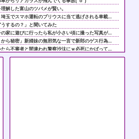
車からリアガラスが飛んでくる事故(ﾟoﾟ)
を理解した富山のツバメが賢い。
埼玉でスマホ運転のプリウスに当て逃げされる車載...
どうするの？」と聞いてみた
の家に遊びに行ったら私が小さい頃に撮った写真が...
から秘密」新婦妹の無邪気な一言で新郎のゲス行為...
たら不審者と間違われ警察沙汰にｗ必死にかばって...
を押し付けてきた兄嫁！「テレビでも見せといてw...
リートスイーツ、これはマジで美味そうな雰囲気
！」タダ働きさせようとする義両親に時給300...
ま」と決めつけ嫌味を言ってきた友人、その子ども...
の家に遊びに行ったら私が小さい頃に撮った写真が...