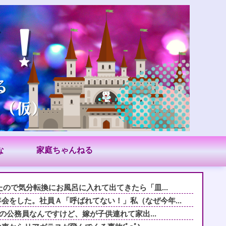
な
家庭ちゃんねる
たので気分転換にお風呂に入れて出てきたら「皿...
会をした。社員Ａ「呼ばれてない！」私（なぜ今年...
.1の公務員なんですけど、嫁が子供連れて家出...