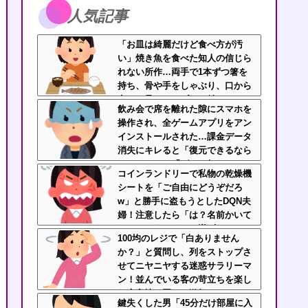
人気記事
「お皿は綺麗だけど食べ方が汚
い」焼き魚を食べた知人の信じら
れない所作…両手で1本ずつ箸を
持ち、骨や手をしゃぶり、口から
出した骨をテーブルに並べ
飲み会で席を離れた隙にスマホを
る・・・
操作され、全ゲームアプリをアン
インストールされた…課金データ
消失にキレると「復元できるなら
いいじゃん」「ゲーム如きで」と
コインランドリーで私物の乾燥機
逆ギレして帰走
シートを「ご自由にどうぞだろ
w」と勝手に盗もうとしたDQN夫
婦！注意したら「は？名前かいて
ないんですけど」と逆ギレ
100均のレジで「白ありません
か？」と質問し、列をストップさ
せてニヤニヤする迷惑サラリーマ
ン！並んでいる客の苛立ちを楽し
む底意地の悪さに激怒
鍵失くした男「45分だけ部屋に入