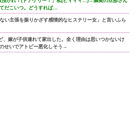
供預かれ！(ドアケリー！」私(ヒィィィ…)→隣奥の旦那さん
てだこいつ。どうすれば…
ない主張を振りかざす感情的なヒステリー女」と言いふら
すけど、嫁が子供連れて家出した。全く理由は思いつかないけ
のせいでアトピー悪化しそう→