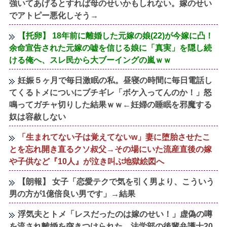
強いてあげるとすれば母のせいかもしれない。嫁のせい
でアトピー悪化しそう→
【托卵】 18年前に離婚した元嫁の娘(22)が今嫁に凸！
余命宣告された元嫁の嘘を信じる娘に「真実」を隠し続
ける俺へ、スレ民から大ブーイングの嵐ｗｗ
妊娠５ヶ月で毎日激眠の私。昼寝の時間に毎日電話し
てくるトメについにブチギレ「ボケ入ってんのか！」怒
鳴ってガチャ切りした結果ｗｗ←妊婦の睡眠を邪魔する
奴は容赦しない
「生まれてない子は覚えてないw」妻に堕胎させたこ
とを忘れ開き直るクソ叔父→その場にいた流産直後の嫁
や子供など『10人』が泣き叫ぶ地獄絵図へ
【朗報】 女子「恋愛テクで気を引く男より、こういう
男の方が1億倍良い男です」→結果
浮気夫とトメ「レスだったのは嫁のせい！」虚偽の噂
を流され離婚を突きつけられた。法学部の後輩弁護士20