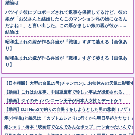
結論は
バツイチ彼にプロポーズされて返事を保留してるけど、彼の
娘が「お父さんと結婚したらこのマンション私の物になるん
だよね！」と言い出した。この厚かましい娘の親が彼か…→
結論は
昭和生まれの嫁が作る弁当が『戦後』すぎて萎える【画像あ
り】
昭和生まれの嫁が作る弁当が『戦後』すぎて萎える【画像あ
り】
【日本横断】大型の台風15号(チャンホン)…お盆休みの天気に影響
【動画】これはお見事。中国重慶市で珍しい事故が撮影される。
【動画】タイのティパンコーン王子が日本人女性とデートか？
【動画】DJI Neo2で釣りの自撮りをしようとした男の悲劇（ノ∇`）
甥(小学生)と義兄は 「カブトムシとりに行くから明日早起きだな！
銀シャリ・橋本「映画館でなんでみんなポップコーン食べたいんです