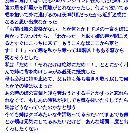
別室に逃げてはいたもののマンションに住んでたために姉
達の居る部屋から距離がとれなかったし、何より泣いてる
甥を抱いて外に逃げるのは夜0時頃だったから近所迷惑に
なると思い出来なかった
「お前は親の資格がない」とか何とかトドメの一言を姉に
向かってぶつけたら、「わかった」と返す姉の声が聞こえ
るとすぐにこっちに来て「もうこんな奴ここから落と
す！！！」って甥を私から奪って10階以上もある窓から
落とそうとした
私は「だめ！！それだけは絶対にだめ！！」ととにかく叫
んで姉に背を向けしゃがみ必死に抵抗した
母も必死に姉を止めて、父も姉も落ち着きを取り戻して何
とかその場は収まった
あの時の姉の言葉と甥を奪おうとする手とかずっと忘れら
れなくて、もしあの時私が少しでも気を抜いたりしてたら
甥はどうなっていたのかなと思う
今でも姉はクズみたいな生活送ってるみたいでまぁでも何
とか甥は元気にしてるみたいだけど、あんな場面二度と出
くわしたくない