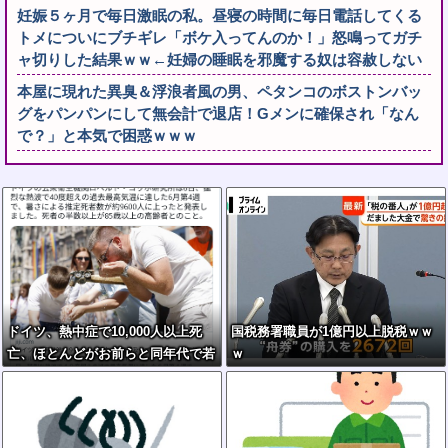
妊娠５ヶ月で毎日激眠の私。昼寝の時間に毎日電話してくる
トメについにブチギレ「ボケ入ってんのか！」怒鳴ってガチ
ャ切りした結果ｗｗ←妊婦の睡眠を邪魔する奴は容赦しない
本屋に現れた異臭＆浮浪者風の男、ペタンコのボストンバッ
グをパンパンにして無会計で退店！Gメンに確保され「なん
で？」と本気で困惑ｗｗｗ
ドイツ、熱中症で10,000人以上死
国税務署職員が1億円以上脱税ｗｗ
亡、ほとんどがお前らと同年代で若
ｗ
者は元気????