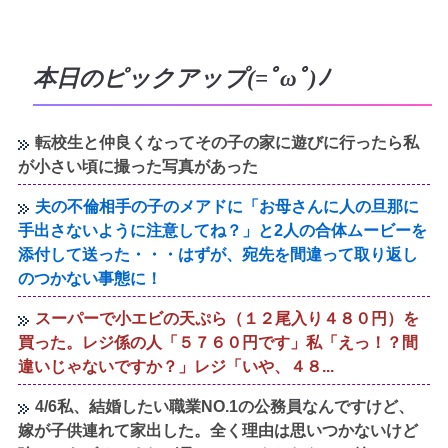
本日のピックアップ(=ﾟωﾟ)ﾉ
転校生と仲良くなってその子の家に遊びに行ったら私
が小さい頃に撮った写真があった
夫の不倫相手の子のメアドに「お母さんに人の旦那に
手出さないように注意してね？」と2人の合体ムービーを
添付して送った・・・はずが、宛先を間違って取り返し
のつかない事態に！
スーパーで小エビの天ぷら（１２尾入り４８０円）を
買った。レジ係の人「５７６０円です」私「えっ！？間
違いじゃないですか？」レジ「いや、４８...
4/6私、結婚したい職業NO.1の公務員なんですけど、
嫁が子供連れて家出した。全く理由は思いつかないけど