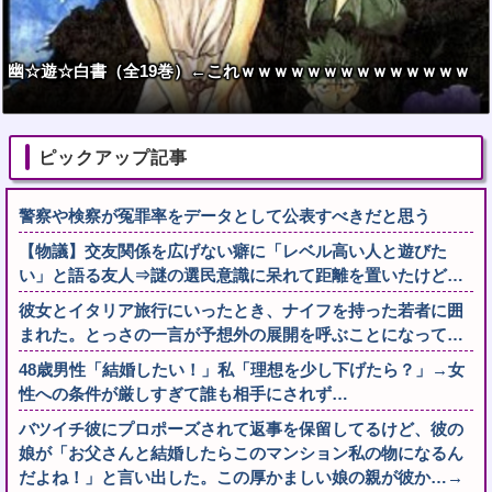
幽☆遊☆白書（全19巻）←これｗｗｗｗｗｗｗｗｗｗｗｗｗｗ
ピックアップ記事
警察や検察が冤罪率をデータとして公表すべきだと思う
【物議】交友関係を広げない癖に「レベル高い人と遊びた
い」と語る友人⇒謎の選民意識に呆れて距離を置いたけど…
彼女とイタリア旅行にいったとき、ナイフを持った若者に囲
まれた。とっさの一言が予想外の展開を呼ぶことになって…
48歳男性「結婚したい！」私「理想を少し下げたら？」→女
性への条件が厳しすぎて誰も相手にされず…
バツイチ彼にプロポーズされて返事を保留してるけど、彼の
娘が「お父さんと結婚したらこのマンション私の物になるん
だよね！」と言い出した。この厚かましい娘の親が彼か…→