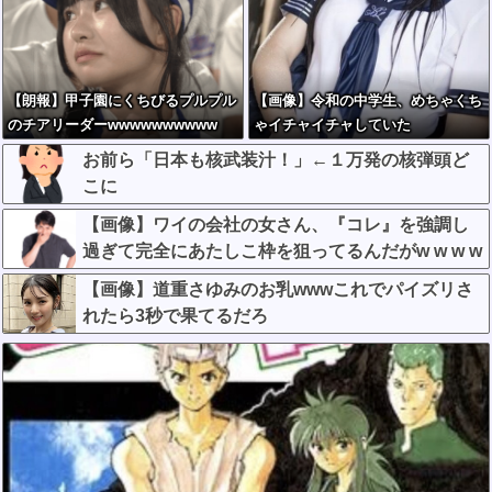
【朗報】甲子園にくちびるプルプル
【画像】令和の中学生、めちゃくち
のチアリーダーwwwwwwwwww
ゃイチャイチャしていた
お前ら「日本も核武装汁！」←１万発の核弾頭ど
こに
【画像】ワイの会社の女さん、『コレ』を強調し
過ぎて完全にあたしこ枠を狙ってるんだがw w w w
w w w w w w w w
【画像】道重さゆみのお乳wwwこれでパイズリさ
れたら3秒で果てるだろ