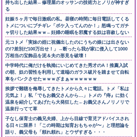
持ち出した結果←修理屋のオッサンの技術力とノリが神すぎ
る
妊娠５ヶ月で毎日激眠の私。昼寝の時間に毎日電話してくる
トメについにブチギレ「ボケ入ってんのか！」怒鳴ってガチ
ャ切りした結果ｗｗ←妊婦の睡眠を邪魔する奴は容赦しない
元コトメ「実妹の姪に祝儀出したのにうちの娘には出さない
の!?差別だ100万出せ！」→断ったら我が家に侵入して1000
万相当の宝飾品を泥＆夫の形見を破壊！
中学時代に俺だけを執拗にいじめてきた秀才のA！推薦入試
の朝、奴の習性を利用して道端のガラス破片を踏ませて自転
車をパンクさせたｗｗｗざまぁｗｗｗｗｗｗ
挨拶で難聴を侮辱してきたトメから久々に電話。トメ「私は
元気よ！」私「でもお義父さんから…」トメの『痔』に効く
温泉を紹介してあげたら大発狂した←お義父さんノリノリで
温泉行ってて草
子なし保育士の義兄夫婦、上から目線で育児アドバイスされ
る日々に限界！「この時期は知育おもちゃが〜」と理想論を
語り、義父母も「頼れ頼れ」とウザすぎる・・・