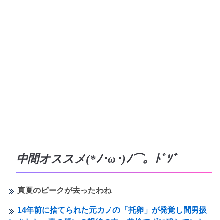
中間オススメ(*ﾉ･ω･)ﾉ⌒。ﾄﾞｿﾞ
真夏のピークが去ったわね
14年前に捨てられた元カノの「托卵」が発覚し間男扱