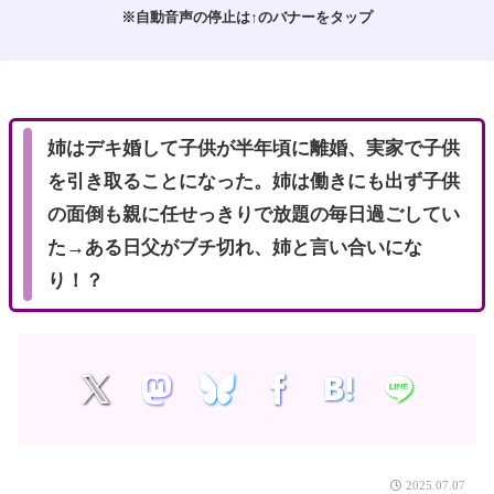
※自動音声の停止は↑のバナーをタップ
M
u
t
e
姉はデキ婚して子供が半年頃に離婚、実家で子供
を引き取ることになった。姉は働きにも出ず子供
の面倒も親に任せっきりで放題の毎日過ごしてい
た→ある日父がブチ切れ、姉と言い合いにな
り！？
2025.07.07