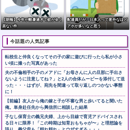
【朗報】今年が酷暑過ぎて蚊が全く
配達員だが、日本人って意外なほど
居ない件
アホが多いなと思う
今話題の人気記事
転校生と仲良くなってその子の家に遊びに行ったら私が小さ
い頃に撮った写真があった
夫の不倫相手の子のメアドに「お母さんに人の旦那に手出さ
ないように注意してね？」と2人の合体ムービーを添付して送
った・・・はずが、宛先を間違って取り返しのつかない事態
に！
【前編】友人から俺の嫁と子が不審な男と歩いてると聞いた
俺。単身赴任先から興信所に相談した結果
子なし保育士の義兄夫婦、上から目線で育児アドバイスされ
る日々に限界！「この時期は知育おもちゃが〜」と理想論を
語り、義父母も「頼れ頼れ」とウザすぎる・・・