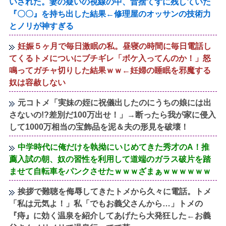
いされた。妻の疑いの視線の中、昔捨てずに残していた
『〇〇』を持ち出した結果←修理屋のオッサンの技術力
とノリが神すぎる
妊娠５ヶ月で毎日激眠の私。昼寝の時間に毎日電話し
てくるトメについにブチギレ「ボケ入ってんのか！」怒
鳴ってガチャ切りした結果ｗｗ←妊婦の睡眠を邪魔する
奴は容赦しない
元コトメ「実妹の姪に祝儀出したのにうちの娘には出
さないの!?差別だ100万出せ！」→断ったら我が家に侵入
して1000万相当の宝飾品を泥＆夫の形見を破壊！
中学時代に俺だけを執拗にいじめてきた秀才のA！推
薦入試の朝、奴の習性を利用して道端のガラス破片を踏
ませて自転車をパンクさせたｗｗｗざまぁｗｗｗｗｗｗ
挨拶で難聴を侮辱してきたトメから久々に電話。トメ
「私は元気よ！」私「でもお義父さんから…」トメの
『痔』に効く温泉を紹介してあげたら大発狂した←お義