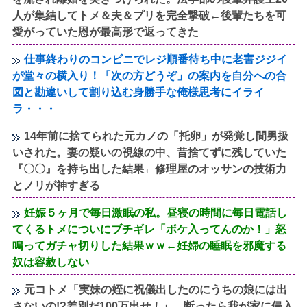
人が集結してトメ＆夫＆プリを完全撃破←後輩たちを可
愛がっていた恩が最高形で返ってきた
仕事終わりのコンビニでレジ順番待ち中に老害ジジイ
が堂々の横入り！「次の方どうぞ」の案内を自分への合
図と勘違いして割り込む身勝手な俺様思考にイライ
ラ・・・
14年前に捨てられた元カノの「托卵」が発覚し間男扱
いされた。妻の疑いの視線の中、昔捨てずに残していた
『〇〇』を持ち出した結果←修理屋のオッサンの技術力
とノリが神すぎる
妊娠５ヶ月で毎日激眠の私。昼寝の時間に毎日電話し
てくるトメについにブチギレ「ボケ入ってんのか！」怒
鳴ってガチャ切りした結果ｗｗ←妊婦の睡眠を邪魔する
奴は容赦しない
元コトメ「実妹の姪に祝儀出したのにうちの娘には出
さないの!?差別だ100万出せ！」→断ったら我が家に侵入