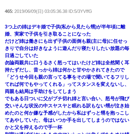
465:
2019/06/09(日) 03:05:36.38 ID:5/3YVffG
3つ上の姉はデキ婚で子供(私から見たら甥)が半年頃に離
婚、実家で子供を引き取ることになった
だけど姉は働きにも出ず子供の面倒も親(主に母)に任せっ
きりで自分は好きなように遊んだり寝たりしたい放題の毎
日過ごしていた
勿論両親共に口うるさく怒ってはいたけど姉は全然聞く耳
持たずだし、昔っから姉は何かと甘やかされてきたので
「どうせ今回も親の言ってる事をその場で聞いてるフリし
てれば何でもやってくれる」ってスタンスを変えないし、
両親も結局は手助けをしてしまう
でもある日ついに父がブチ切れ姉と言い合い、怒号が飛び
交いそんな状況の中スヤスヤと眠れる訳もない甥が泣き始
めたのと何か嫌な予感がしたから私はずっと甥を抱っこし
てあやしていた、母はいつか手を出してしまうのではない
かと父を抑えるので手一杯