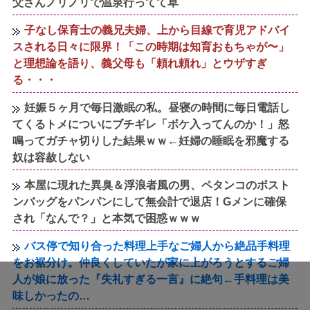
父さんノリノリで温泉行ってて草
子なし保育士の義兄夫婦、上から目線で育児アドバイ
スされる日々に限界！「この時期は知育おもちゃが〜」
と理想論を語り、義父母も「頼れ頼れ」とウザすぎ
る・・・
妊娠５ヶ月で毎日激眠の私。昼寝の時間に毎日電話し
てくるトメについにブチギレ「ボケ入ってんのか！」怒
鳴ってガチャ切りした結果ｗｗ←妊婦の睡眠を邪魔する
奴は容赦しない
本屋に現れた異臭＆浮浪者風の男、ペタンコのボスト
ンバッグをパンパンにして無会計で退店！Gメンに確保
され「なんで？」と本気で困惑ｗｗｗ
バス停で知り合った料理上手なご婦人から絶品手料理
をお裾分け。仲良くしていたが家に上がろうとするご婦
人が娘に放った『失礼すぎる一言』に絶句←手料理は美
味しかったの…