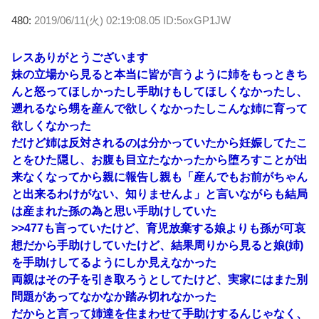
480:
2019/06/11(火) 02:19:08.05 ID:5oxGP1JW
レスありがとうございます
妹の立場から見ると本当に皆が言うように姉をもっときち
んと怒ってほしかったし手助けもしてほしくなかったし、
遡れるなら甥を産んで欲しくなかったしこんな姉に育って
欲しくなかった
だけど姉は反対されるのは分かっていたから妊娠してたこ
とをひた隠し、お腹も目立たなかったから堕ろすことが出
来なくなってから親に報告し親も「産んでもお前がちゃん
と出来るわけがない、知りませんよ」と言いながらも結局
は産まれた孫の為と思い手助けしていた
>>477
も言っていたけど、育児放棄する娘よりも孫が可哀
想だから手助けしていたけど、結果周りから見ると娘(姉)
を手助けしてるようにしか見えなかった
両親はその子を引き取ろうとしてたけど、実家にはまた別
問題があってなかなか踏み切れなかった
だからと言って姉達を住まわせて手助けするんじゃなく、