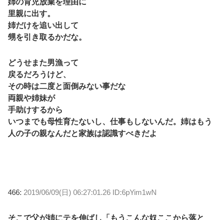
姉の育児放棄を理由に
里親に出す。
姉だけを追い出して
甥を引き取るかだな。
どうせまた男漁って
戻るだろうけど、
その時は二度と面倒みない事だな
両親や姉妹が
手助けするから
いつまでも母性育たないし、仕事もしないんだ。姉はもう
人の子の親なんだと家族は認識すべきだよ
466:
2019/06/09(日) 06:27:01.26 ID:6pYim1wN
そこで父が姉にテを伸ばし「もうこんな奴ここから落と