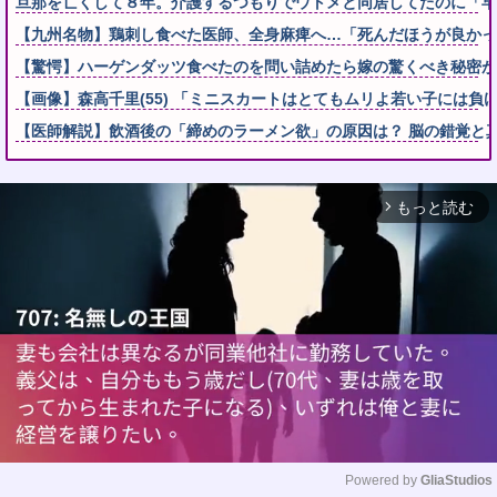
旦那を亡くして８年。介護するつもりでウトメと同居してたのに「早
【九州名物】鶏刺し食べた医師、全身麻痺へ…「死んだほうが良か
【驚愕】ハーゲンダッツ食べたのを問い詰めたら嫁の驚くべき秘密が
【画像】森高千里(55) 「ミニスカートはとてもムリよ若い子には負ける
【医師解説】飲酒後の「締めのラーメン欲」の原因は？ 脳の錯覚と
もっと読む
arrow_forward_ios
Powered by 
GliaStudios