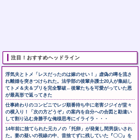
注目！おすすめヘッドライン
浮気夫とトメ「レスだったのは嫁のせい！」虚偽の噂を流さ
れ離婚を突きつけられた。法学部の後輩弁護士20人が集結し
てトメ＆夫＆プリを完全撃破←後輩たちを可愛がっていた恩
が最高形で返ってきた
仕事終わりのコンビニでレジ順番待ち中に老害ジジイが堂々
の横入り！「次の方どうぞ」の案内を自分への合図と勘違い
して割り込む身勝手な俺様思考にイライラ・・・
14年前に捨てられた元カノの「托卵」が発覚し間男扱いされ
た。妻の疑いの視線の中、昔捨てずに残していた『〇〇』を