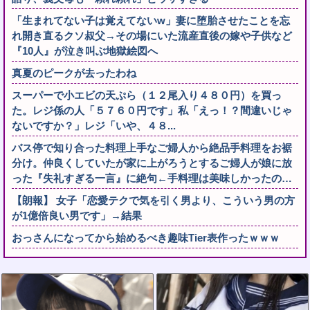
「生まれてない子は覚えてないw」妻に堕胎させたことを忘
れ開き直るクソ叔父→その場にいた流産直後の嫁や子供など
『10人』が泣き叫ぶ地獄絵図へ
真夏のピークが去ったわね
スーパーで小エビの天ぷら（１２尾入り４８０円）を買っ
た。レジ係の人「５７６０円です」私「えっ！？間違いじゃ
ないですか？」レジ「いや、４８...
バス停で知り合った料理上手なご婦人から絶品手料理をお裾
分け。仲良くしていたが家に上がろうとするご婦人が娘に放
った『失礼すぎる一言』に絶句←手料理は美味しかったの…
【朗報】 女子「恋愛テクで気を引く男より、こういう男の方
が1億倍良い男です」→結果
おっさんになってから始めるべき趣味Tier表作ったｗｗｗ