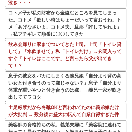
泣き・・・
コトメ子が私の財布から金盗むところを見てしまっ
た。コトメ「欲しい時はちょーだいって言おうね」ト
メ「あげなさいよ」コトメ夫、旦那「許してやれよ」
→私ブチギレて順番に〇〇してきた
飲み会帰りに家までついてきた上司。上司「トイレ貸
して」「水飲ませて」私「トイレだけ」→玄関入って
すぐ「トイレはここです」と言ったら父が出てき
て！？
息子の彼女をバカにしまくる義兄娘「自分より背の高
い女と付き合うのって嫌じゃない？」息子「自分より
体重が重いやつと付き合うのは嫌」→義兄一家が吹き
出しててワロタ
土足厳禁だから冬靴OKと言われてたのに義弟嫁だけ
が大批判 → 数分後に盛大に転んで自業自得すぎた件
美容師の資格持ちの私。義弟夫婦に「美容院に連れて
行っても暴れて切れない」と頼まれて姪っ子のカット