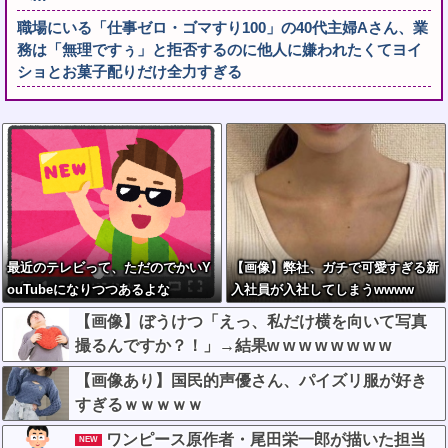
職場にいる「仕事ゼロ・ゴマすり100」の40代主婦Aさん、業
務は「無理ですぅ」と拒否するのに他人に嫌われたくてヨイ
ショとお菓子配りだけ全力すぎる
最近のテレビって、ただのでかいY
【画像】弊社、ガチで可愛すぎる新
ouTubeになりつつあるよな
入社員が入社してしまうwwww
【画像】ぼうけつ「えっ、私だけ横を向いて写真
撮るんですか？！」→結果w w w w w w w w
【画像あり】国民的声優さん、パイズリ服が好き
すぎるｗｗｗｗｗ
ワンピース原作者・尾田栄一郎が描いた担当
NEW