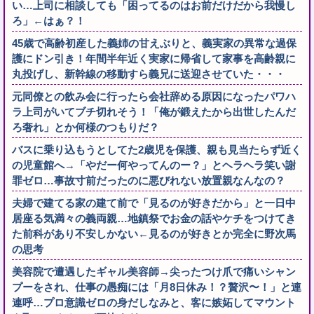
い…上司に相談しても「困ってるのはお前だけだから我慢し
ろ」←はぁ？！
45歳で高齢初産した義姉の甘えぶりと、義実家の異常な過保
護にドン引き！年間半年近く実家に帰省して家事を高齢親に
丸投げし、新幹線の移動すら義兄に送迎させていた・・・
元同僚との飲み会に行ったら会社辞める原因になったパワハ
ラ上司がいてブチ切れそう！「俺が鍛えたから出世したんだ
ろ奢れ」とか何様のつもりだ？
バスに乗り込もうとしてた2歳児を保護、親も見当たらず近く
の児童館へ→「やだー何やってんのー？」とヘラヘラ笑い謝
罪ゼロ…事故寸前だったのに悪びれない放置親なんなの？
夫婦で建てる家の建て前で「見るのが好きだから」と一日中
居座る気満々の義両親…地鎮祭でお金の話やケチをつけてき
た前科があり不安しかない←見るのが好きとか完全に野次馬
の思考
美容院で遭遇したギャル美容師→尖ったつけ爪で痛いシャン
プーをされ、仕事の愚痴には「月8日休み！？贅沢〜！」と連
連呼…プロ意識ゼロの身だしなみと、客に嫉妬してマウント