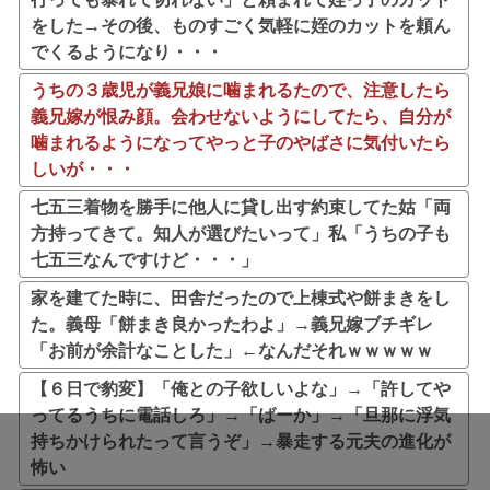
をした→その後、ものすごく気軽に姪のカットを頼ん
でくるようになり・・・
うちの３歳児が義兄娘に噛まれるたので、注意したら
義兄嫁が恨み顔。会わせないようにしてたら、自分が
噛まれるようになってやっと子のやばさに気付いたら
しいが・・・
七五三着物を勝手に他人に貸し出す約束してた姑「両
方持ってきて。知人が選びたいって」私「うちの子も
七五三なんですけど・・・」
家を建てた時に、田舎だったので上棟式や餅まきをし
た。義母「餅まき良かったわよ」→義兄嫁ブチギレ
「お前が余計なことした」←なんだそれｗｗｗｗｗ
【６日で豹変】「俺との子欲しいよな」→「許してや
ってるうちに電話しろ」→「ばーか」→「旦那に浮気
持ちかけられたって言うぞ」→暴走する元夫の進化が
怖い