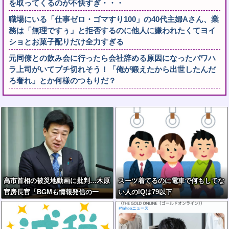
を取ってくるのが不快すぎ・・・
職場にいる「仕事ゼロ・ゴマすり100」の40代主婦Aさん、業
務は「無理ですぅ」と拒否するのに他人に嫌われたくてヨイ
ショとお菓子配りだけ全力すぎる
元同僚との飲み会に行ったら会社辞める原因になったパワハ
ラ上司がいてブチ切れそう！「俺が鍛えたから出世したんだ
ろ奢れ」とか何様のつもりだ？
高市首相の被災地動画に批判…木原
スーツ着てるのに電車で何もしてな
官房長官「BGMも情報発信の一
い人のIQは79以下
つ」