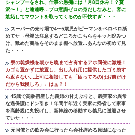
シャンプーをされ、仕事の愚痴には「月8日休み！？贅
沢〜！」と連連呼…プロ意識ゼロの身だしなみと、客に
嫉妬してマウントを取ってくるのが不快すぎ・・・
スーパーの売り場で4〜5歳児がピーマンをベロベロ舐
めてた→母親は注意するどころかこちらをキッと睨みつ
け、舐めた商品をそのまま棚へ放置…あんなの初めて見
た・・・
寮の乾燥機を朝から晩まで占有するアホ同僚に激怒！
カゴも置かずに放置し、出し入れ用に提供したゴミ袋す
ら返さない…上司に相談しても「困ってるのはお前だけ
だから我慢しろ」←はぁ？！
45歳で高齢初産した義姉の甘えぶりと、義実家の異常
な過保護にドン引き！年間半年近く実家に帰省して家事
を高齢親に丸投げし、新幹線の移動すら義兄に送迎させ
ていた・・・
元同僚との飲み会に行ったら会社辞める原因になった