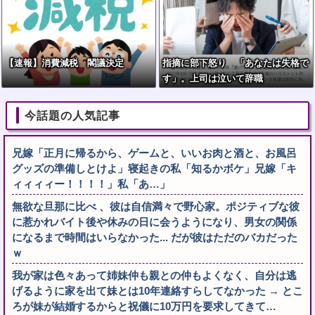
【速報】消費減税 閣議決定
指摘に部下怒り 「あなたは失格で
す」。上司は泣いて辞職
今話題の人気記事
兄嫁「正月に帰るから、ゲームと、いいお肉と酒と、お風呂
グッズの準備しとけよ」寝起きの私「知るかボケ」兄嫁「キ
ィィィィー！！！！」私「あ…」
無欲な旦那に比べ 、彼は自信満々で野心家。ポジティブな彼
に惹かれバイト後や休みの日に会うようになり、男女の関係
になるまで時間はいらなかった... だが彼はただのバカだった
ｗ
我が家は色々あって姉妹仲も親との仲もよくなく、自分は逃
げるように家を出て妹とは10年連絡すらしてなかった → とこ
ろが妹が結婚するからと祝儀に10万円を要求してきて…