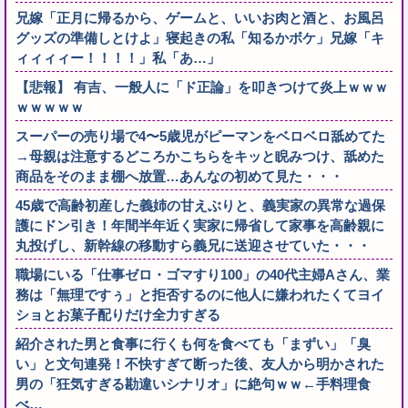
兄嫁「正月に帰るから、ゲームと、いいお肉と酒と、お風呂
グッズの準備しとけよ」寝起きの私「知るかボケ」兄嫁「キ
ィィィィー！！！！」私「あ…」
【悲報】 有吉、一般人に「ド正論」を叩きつけて炎上ｗｗｗ
ｗｗｗｗｗ
スーパーの売り場で4〜5歳児がピーマンをベロベロ舐めてた
→母親は注意するどころかこちらをキッと睨みつけ、舐めた
商品をそのまま棚へ放置…あんなの初めて見た・・・
45歳で高齢初産した義姉の甘えぶりと、義実家の異常な過保
護にドン引き！年間半年近く実家に帰省して家事を高齢親に
丸投げし、新幹線の移動すら義兄に送迎させていた・・・
職場にいる「仕事ゼロ・ゴマすり100」の40代主婦Aさん、業
務は「無理ですぅ」と拒否するのに他人に嫌われたくてヨイ
ショとお菓子配りだけ全力すぎる
紹介された男と食事に行くも何を食べても「まずい」「臭
い」と文句連発！不快すぎて断った後、友人から明かされた
男の「狂気すぎる勘違いシナリオ」に絶句ｗｗ←手料理食
べ…