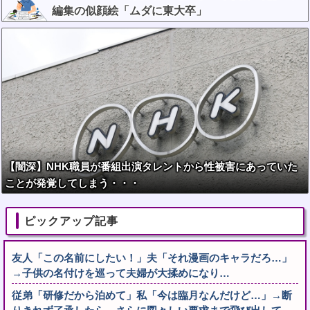
編集の似顔絵「ムダに東大卒」
【闇深】NHK職員が番組出演タレントから性被害にあっていた
ことが発覚してしまう・・・
ピックアップ記事
友人「この名前にしたい！」夫「それ漫画のキャラだろ…」
→子供の名付けを巡って夫婦が大揉めになり…
従弟「研修だから泊めて」私「今は臨月なんだけど…」→断