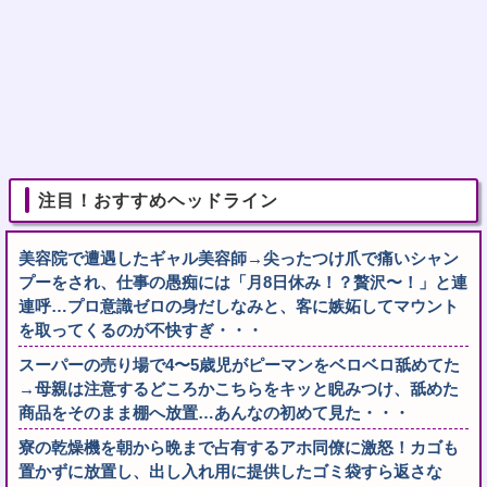
注目！おすすめヘッドライン
美容院で遭遇したギャル美容師→尖ったつけ爪で痛いシャン
プーをされ、仕事の愚痴には「月8日休み！？贅沢〜！」と連
連呼…プロ意識ゼロの身だしなみと、客に嫉妬してマウント
を取ってくるのが不快すぎ・・・
スーパーの売り場で4〜5歳児がピーマンをベロベロ舐めてた
→母親は注意するどころかこちらをキッと睨みつけ、舐めた
商品をそのまま棚へ放置…あんなの初めて見た・・・
寮の乾燥機を朝から晩まで占有するアホ同僚に激怒！カゴも
置かずに放置し、出し入れ用に提供したゴミ袋すら返さな