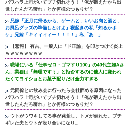
パワハラ上司がいてブチ切れそう！「俺が鍛えたから出
世したんだろ奢れ」とか何様のつもりだ？
兄嫁「正月に帰るから、ゲームと、いいお肉と酒と、
お風呂グッズの準備しとけよ」寝起きの私「知るかボ
ケ」兄嫁「キィィィィー！！！！」私「あ…」
【悲報】 有吉、一般人に「ド正論」を叩きつけて炎上
ｗｗｗｗｗｗｗｗ
職場にいる「仕事ゼロ・ゴマすり100」の40代主婦Aさ
ん、業務は「無理ですぅ」と拒否するのに他人に嫌われ
たくてヨイショとお菓子配りだけ全力すぎる
元同僚との飲み会に行ったら会社辞める原因になった
パワハラ上司がいてブチ切れそう！「俺が鍛えたから出
世したんだろ奢れ」とか何様のつもりだ？
ウトがウワキしてる事が発覚し、トメが倒れた。ブチ
ギレた夫とウトが殴り合いになり...