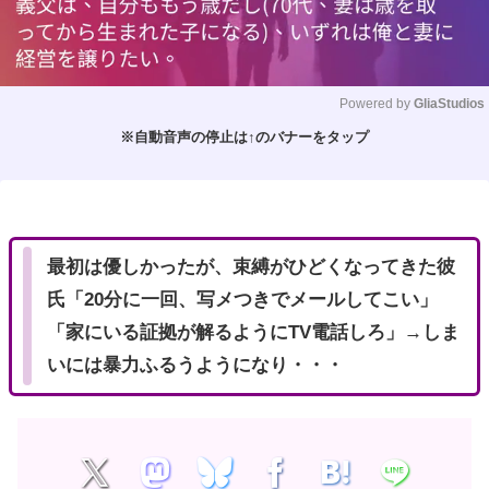
Powered by 
GliaStudios
※自動音声の停止は↑のバナーをタップ
M
u
t
e
最初は優しかったが、束縛がひどくなってきた彼
氏「20分に一回、写メつきでメールしてこい」
「家にいる証拠が解るようにTV電話しろ」→しま
いには暴力ふるうようになり・・・