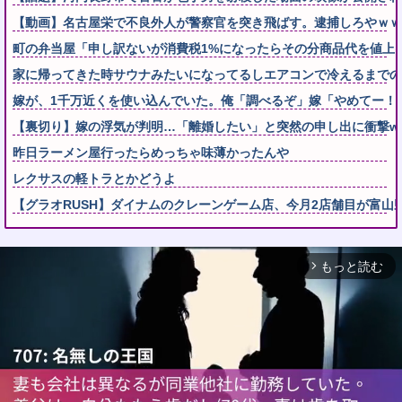
【動画】名古屋栄で不良外人が警察官を突き飛ばす。逮捕しろやｗｗ
町の弁当屋「申し訳ないが消費税1%になったらその分商品代を値上
家に帰ってきた時サウナみたいになってるしエアコンで冷えるまでの
嫁が、1千万近くを使い込んでいた。俺「調べるぞ」嫁「やめてー！(
【裏切り】嫁の浮気が判明…「離婚したい」と突然の申し出に衝撃ww
昨日ラーメン屋行ったらめっちゃ味薄かったんや
レクサスの軽トラとかどうよ
【グラオRUSH】ダイナムのクレーンゲーム店、今月2店舗目が富山
もっと読む
arrow_forward_ios