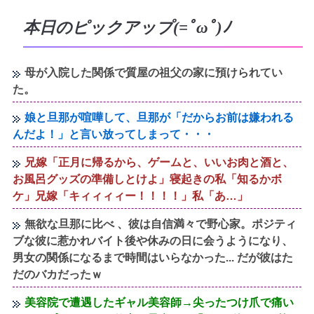
本日のピックアップ(=ﾟωﾟ)ﾉ
母が入院した関係で質屋の祖父の家に預けられてい
た。
娘と旦那が喧嘩して、旦那が「だからお前は嫌われる
んだよ！」と言い放ってしまって・・・
兄嫁「正月に帰るから、ゲームと、いいお肉と酒と、
お風呂グッズの準備しとけよ」寝起きの私「知るかボ
ケ」兄嫁「キィィィィー！！！！」私「あ…」
無欲な旦那に比べ 、彼は自信満々で野心家。ポジティ
ブな彼に惹かれバイト後や休みの日に会うようになり、
男女の関係になるまで時間はいらなかった... だが彼はた
だのバカだったｗ
美容院で遭遇したギャル美容師→尖ったつけ爪で痛い