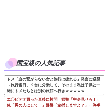
国宝級の人気記事
トメ「血の繋がらない女と旅行は疲れる」発言に逆襲
→旅行当日、２台に分乗して、そのまま私は子供と一
緒にトメたちとは別の旅館へ行きｗｗｗｗｗ
エ〇ビデオ買った直後に検問→婦警「中身見せろ！」
俺「男の人にして！」婦警「逮捕しますよ？」←俺半