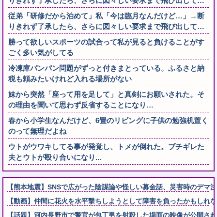
りきれず了承したら、さらに図々しい要求まで飛び出して…
従弟「研修だから泊めて」私「今は臨月なんだけど…」→断
りきれず了承したら、さらに図々しい要求まで飛び出して…
勝って欲しいスポーツの試合って私が見ると負けることがす
ごく多い気がしてる
冷凍庫パンパン問題がずっと付きまとっている。ふるさと納
税も頼みたいけれど入れる場所がない
妹から突然「座って用を足して」と真剣にお願いされた。そ
の理由を聞いて思わず反省することになり…
春から小学生なんだけど、6畳のリビングに子供の勉強机置く
のって無理だよね
ウトがウワキしてる事が発覚し、トメが倒れた。ブチギレた
夫とウトが殴り合いになり...
【熊本地震】SNSで広がった陰謀論や怪しい募金話、災害時のデマ
【動画】仲間に花火を水平撃ちしようとして障害を負ったかもしれな
【話題】河内長野市で警官が包丁男を射殺した場面の映像が公開され