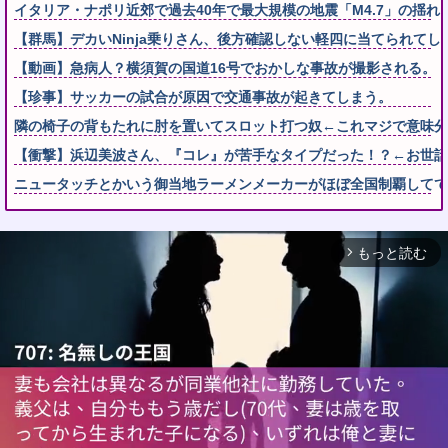
イタリア・ナポリ近郊で過去40年で最大規模の地震「M4.7」の揺れ
【群馬】デカいNinja乗りさん、後方確認しない軽四に当てられてし
【動画】急病人？横須賀の国道16号でおかしな事故が撮影される。
【珍事】サッカーの試合が原因で交通事故が起きてしまう。
隣の椅子の背もたれに肘を置いてスロット打つ奴←これマジで意味分
【衝撃】浜辺美波さん、『コレ』が苦手なタイプだった！？←お世話してあげ
ニュータッチとかいう御当地ラーメンメーカーがほぼ全国制覇してて
もっと読む
arrow_forward_ios