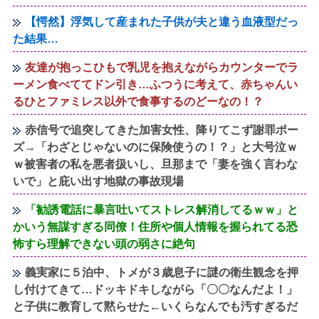
【愕然】浮気して産まれた子供が夫と違う血液型だっ
た結果…
友達が抱っこひもで乳児を抱えながらカウンターでラ
ーメン食べててドン引き…ふつうに考えて、赤ちゃんい
るひとファミレス以外で食事するのどーなの！？
赤信号で追突してきた加害女性、降りてこず謝罪ポー
ズ→「わざとじゃないのに保険使うの！？」と大号泣ｗ
ｗ被害者の私を悪者扱いし、旦那まで「妻を強く言わな
いで」と庇い出す地獄の事故現場
「勧誘電話に暴言吐いてストレス解消してるｗｗ」と
かいう無謀すぎる同僚！住所や個人情報を握られてる恐
怖すら理解できない頭の弱さに絶句
義実家に５泊中、トメが３歳息子に謎の衛生観念を押
し付けてきて…ドッキドキしながら「〇〇なんだよ！」
と子供に教育して黙らせた←いくらなんでも汚すぎるだ