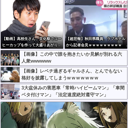
【動画】高校生さん、文化祭でコー
【超悲報】秋田県職員、ラブホテル
ヒーカップを作って大盛りあがり←
から記者会見ｗｗｗｗｗｗｗｗｗ
なんかどっかで見たことあると話題
【画像】この中で誰を抱きたいか見解が別れる六
に
人衆wwwwww
【画像】レベチ過ぎるギャルさん、とんでもない
格好を披露してしまうw w w w w w w
3大盆休みの害悪車「常時ハイビームマン」「車間
ベタ付けマン」「法定速度絶対遵守マン」