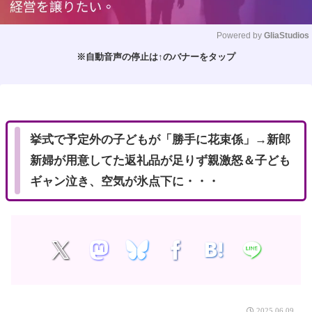
Powered by 
GliaStudios
※自動音声の停止は↑のバナーをタップ
M
u
t
e
挙式で予定外の子どもが「勝手に花束係」→新郎
新婦が用意してた返礼品が足りず親激怒＆子ども
ギャン泣き、空気が氷点下に・・・
2025.06.09