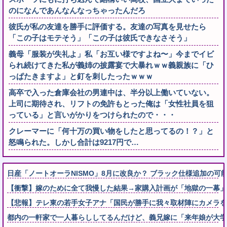
のになんであんなんなっちゃったんだろ
彼氏が私の友達を勝手に評価する。友達の写真を見せたら
「この子はモテそう」「この子は彼氏できなさそう」
義母「服装が失礼よ」私「お互い様ですよね〜」今までイビ
られ続けてきた私が義姉の披露宴で大暴れｗｗ義親族に「ひ
っぱたきますよ」と釘を刺したったｗｗｗ
高卒で入った倉庫会社の男連中は、半分以上働いていない。
上司に期待され、リフトの免許もとった俺は「女性社員を狙
っている」と言いがかりをつけられたので・・・
クレーマーに「何十万の買い物をしたと思ってるの！？」と
怒鳴られた。しかし合計は9217円で…
日産「ノートオーラNISMO」8月に改良か？ ブラック仕様追加の可
【衝撃】嫁のために全て我慢した結果→家購入計画が「地獄の一幕」
【悲報】テレ東の若手女子アナ「国民が勝手に我々取材陣にカメラを
都内の一軒家で一人暮らししてるんだけど、義兄嫁に「来年娘が大学