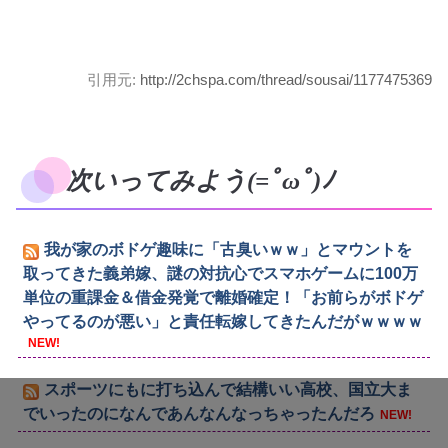
引用元:
http://2chspa.com/thread/sousai/1177475369
次いってみよう(=ﾟωﾟ)ﾉ
我が家のボドゲ趣味に「古臭いｗｗ」とマウントを
取ってきた義弟嫁、謎の対抗心でスマホゲームに100万
単位の重課金＆借金発覚で離婚確定！「お前らがボドゲ
やってるのが悪い」と責任転嫁してきたんだがｗｗｗｗ
NEW!
スポーツにもに打ち込んで結構いい高校、国立大ま
でいったのになんであんなんなっちゃったんだろ
NEW!