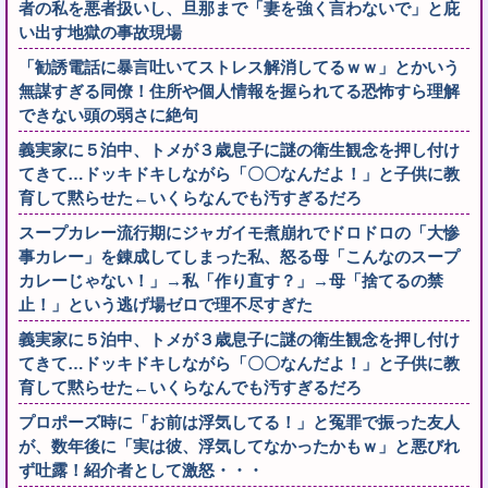
者の私を悪者扱いし、旦那まで「妻を強く言わないで」と庇
い出す地獄の事故現場
「勧誘電話に暴言吐いてストレス解消してるｗｗ」とかいう
無謀すぎる同僚！住所や個人情報を握られてる恐怖すら理解
できない頭の弱さに絶句
義実家に５泊中、トメが３歳息子に謎の衛生観念を押し付け
てきて…ドッキドキしながら「〇〇なんだよ！」と子供に教
育して黙らせた←いくらなんでも汚すぎるだろ
スープカレー流行期にジャガイモ煮崩れでドロドロの「大惨
事カレー」を錬成してしまった私、怒る母「こんなのスープ
カレーじゃない！」→私「作り直す？」→母「捨てるの禁
止！」という逃げ場ゼロで理不尽すぎた
義実家に５泊中、トメが３歳息子に謎の衛生観念を押し付け
てきて…ドッキドキしながら「〇〇なんだよ！」と子供に教
育して黙らせた←いくらなんでも汚すぎるだろ
プロポーズ時に「お前は浮気してる！」と冤罪で振った友人
が、数年後に「実は彼、浮気してなかったかもｗ」と悪びれ
ず吐露！紹介者として激怒・・・