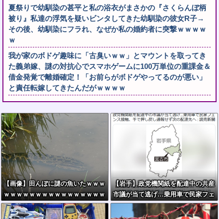
夏祭りで幼馴染の甚平と私の浴衣がまさかの『さくらんぼ柄
被り』私達の浮気を疑いビンタしてきた幼馴染の彼女R子→
その後、幼馴染にフラれ、なぜか私の婚約者に突撃ｗｗｗｗ
ｗ
我が家のボドゲ趣味に「古臭いｗｗ」とマウントを取ってき
た義弟嫁、謎の対抗心でスマホゲームに100万単位の重課金＆
借金発覚で離婚確定！「お前らがボドゲやってるのが悪い」
と責任転嫁してきたんだがｗｗｗｗ
【画像】田んぼに謎の魚いたｗｗｗ
【岩手】政党機関紙を配達中の共産
ｗｗｗｗｗｗｗｗｗｗｗｗｗｗｗｗ
市議が当て逃げ…乗用車で民家フェ
ｗｗｗ
ンス接触、手で押し戻し通報せず次
の配達先へ 宮古