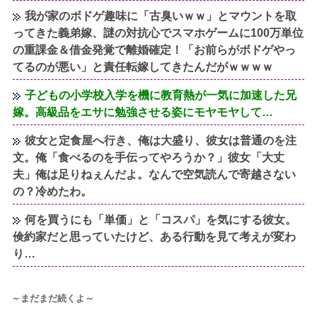
我が家のボドゲ趣味に「古臭いｗｗ」とマウントを取
ってきた義弟嫁、謎の対抗心でスマホゲームに100万単位
の重課金＆借金発覚で離婚確定！「お前らがボドゲやっ
てるのが悪い」と責任転嫁してきたんだがｗｗｗｗ
子どもの小学校入学を機に教育熱が一気に加速した兄
嫁。高級品をエサに勉強させる姿にモヤモヤして…
彼女と定食屋へ行き、俺は大盛り、彼女は普通のを注
文。俺「食べるのを手伝ってやろうか？」彼女「大丈
夫」俺は足りねぇんだよ。なんで空気読んで寄越さない
の？冷めたわ。
何を買うにも「単価」と「コスパ」を気にする彼女。
倹約家だと思っていたけど、ある行動を見て考えが変わ
り…
～まだまだ続くよ～