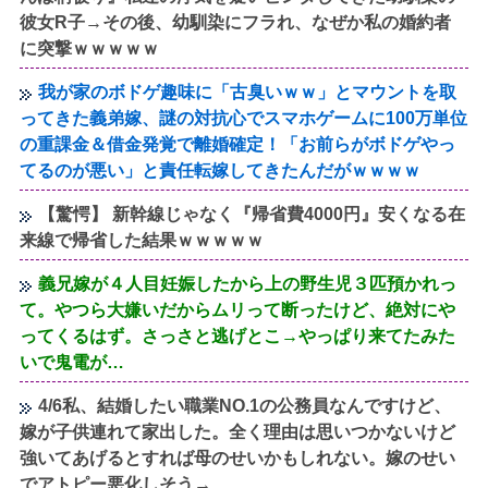
彼女R子→その後、幼馴染にフラれ、なぜか私の婚約者
に突撃ｗｗｗｗｗ
我が家のボドゲ趣味に「古臭いｗｗ」とマウントを取
ってきた義弟嫁、謎の対抗心でスマホゲームに100万単位
の重課金＆借金発覚で離婚確定！「お前らがボドゲやっ
てるのが悪い」と責任転嫁してきたんだがｗｗｗｗ
【驚愕】 新幹線じゃなく『帰省費4000円』安くなる在
来線で帰省した結果ｗｗｗｗｗ
義兄嫁が４人目妊娠したから上の野生児３匹預かれっ
て。やつら大嫌いだからムリって断ったけど、絶対にや
ってくるはず。さっさと逃げとこ→やっぱり来てたみた
いで鬼電が…
4/6私、結婚したい職業NO.1の公務員なんですけど、
嫁が子供連れて家出した。全く理由は思いつかないけど
強いてあげるとすれば母のせいかもしれない。嫁のせい
でアトピー悪化しそう→