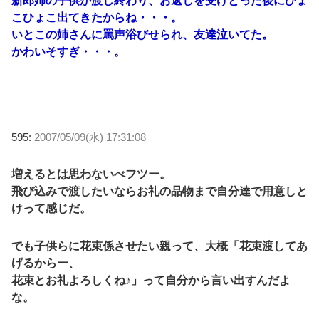
新郎姉の子供が渡し終わり、お返しを受けとった後にひょ
こひょこ出てきたからね・・・。
いとこの姉さんに罵声浴びせられ、友達泣いてた。
かわいそすぎ・・・。
595:
2007/05/09(水) 17:31:08
増えるとは思わないべフツー。
飛び込みで渡したいならお礼の品物まで自分達で用意しと
けって感じだ。
でも子供らに花束係させたい親って、大概「花束渡してあ
げるからー、
花束とお礼よろしくね♪」って自分から言い出すんだよ
な。