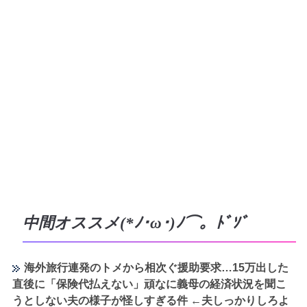
中間オススメ(*ﾉ･ω･)ﾉ⌒。ﾄﾞｿﾞ
海外旅行連発のトメから相次ぐ援助要求…15万出した
直後に「保険代払えない」頑なに義母の経済状況を聞こ
うとしない夫の様子が怪しすぎる件 ←夫しっかりしろよ