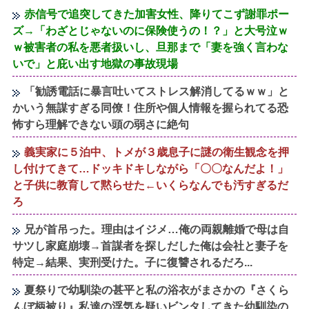
赤信号で追突してきた加害女性、降りてこず謝罪ポー
ズ→「わざとじゃないのに保険使うの！？」と大号泣ｗ
ｗ被害者の私を悪者扱いし、旦那まで「妻を強く言わな
いで」と庇い出す地獄の事故現場
「勧誘電話に暴言吐いてストレス解消してるｗｗ」と
かいう無謀すぎる同僚！住所や個人情報を握られてる恐
怖すら理解できない頭の弱さに絶句
義実家に５泊中、トメが３歳息子に謎の衛生観念を押
し付けてきて…ドッキドキしながら「〇〇なんだよ！」
と子供に教育して黙らせた←いくらなんでも汚すぎるだ
ろ
兄が首吊った。理由はイジメ…俺の両親離婚で母は自
サツし家庭崩壊→首謀者を探しだした俺は会社と妻子を
特定→結果、実刑受けた。子に復讐されるだろ...
夏祭りで幼馴染の甚平と私の浴衣がまさかの『さくら
んぼ柄被り』私達の浮気を疑いビンタしてきた幼馴染の