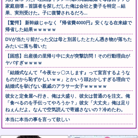
家庭崩壊→首謀者を探しだした俺は会社と妻子を特定→結
果、実刑受けた。子に復讐されるだろ...
【驚愕】 新幹線じゃなく『帰省費4000円』安くなる在来線で
帰省した結果ｗｗｗｗｗ
DVが当たり前だった父は母と別居したとたん憑き物が落ちた
みたいに落ち着いた
【困惑】出産後の里帰り中に夫が突撃訪問！その行動理由が
ヤバすぎｗｗｗｗ
「結婚式なんて『今夜セッ〇スします』って宣言するような
ものだから恥ずかしいｗｗ」とかいう頭おかしすぎる理由で
結婚式を挙げない親戚のアラサー女子ｗｗｗｗｗ
彼女と定食屋へ行き、俺は大盛り、彼女は普通のを注文。俺
「食べるのを手伝ってやろうか？」彼女「大丈夫」俺は足り
ねぇんだよ。なんで空気読んで寄越さないの？冷めたわ。
本当に本当の事を言って欲しい