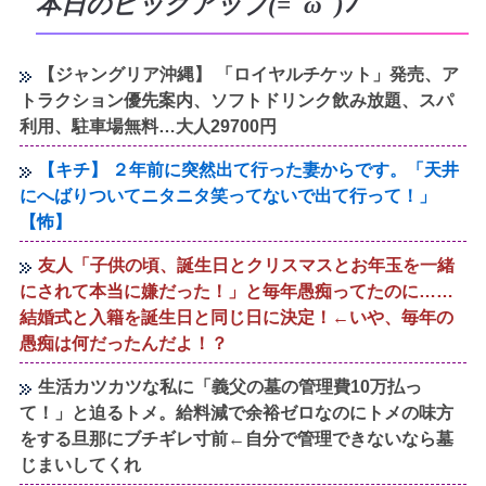
本日のピックアップ(=ﾟωﾟ)ﾉ
【ジャングリア沖縄】 「ロイヤルチケット」発売、ア
トラクション優先案内、ソフトドリンク飲み放題、スパ
利用、駐車場無料…大人29700円
【キチ】 ２年前に突然出て行った妻からです。「天井
にへばりついてニタニタ笑ってないで出て行って！」
【怖】
友人「子供の頃、誕生日とクリスマスとお年玉を一緒
にされて本当に嫌だった！」と毎年愚痴ってたのに……
結婚式と入籍を誕生日と同じ日に決定！←いや、毎年の
愚痴は何だったんだよ！？
生活カツカツな私に「義父の墓の管理費10万払っ
て！」と迫るトメ。給料減で余裕ゼロなのにトメの味方
をする旦那にブチギレ寸前←自分で管理できないなら墓
じまいしてくれ