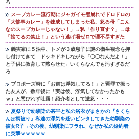
ろ
スープカレー流行期にジャガイモ煮崩れでドロドロの
「大惨事カレー」を錬成してしまった私、怒る母「こん
なのスープカレーじゃない！」→私「作り直す？」→母
「捨てるの禁止！」という逃げ場ゼロで理不尽すぎた
義実家に５泊中、トメが３歳息子に謎の衛生観念を押
し付けてきて…ドッキドキしながら「〇〇なんだよ！」
と子供に教育して黙らせた←いくらなんでも汚すぎるだ
ろ
プロポーズ時に「お前は浮気してる！」と冤罪で振っ
た友人が、数年後に「実は彼、浮気してなかったかも
ｗ」と悪びれず吐露！紹介者として激怒・・・
夏祭りで幼馴染の甚平と私の浴衣がまさかの『さくら
んぼ柄被り』私達の浮気を疑いビンタしてきた幼馴染の
彼女R子→その後、幼馴染にフラれ、なぜか私の婚約者
に突撃ｗｗｗｗｗ