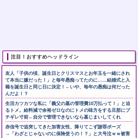
注目！おすすめヘッドライン
友人「子供の頃、誕生日とクリスマスとお年玉を一緒にされ
て本当に嫌だった！」と毎年愚痴ってたのに……結婚式と入
籍を誕生日と同じ日に決定！←いや、毎年の愚痴は何だった
んだよ！？
生活カツカツな私に「義父の墓の管理費10万払って！」と迫
るトメ。給料減で余裕ゼロなのにトメの味方をする旦那にブ
チギレ寸前←自分で管理できないなら墓じまいしてくれ
赤信号で追突してきた加害女性、降りてこず謝罪ポーズ
→「わざとじゃないのに保険使うの！？」と大号泣ｗｗ被害