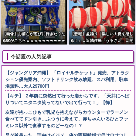
【画像】お前らが遊びに行きたくな
【悲報】盆踊り「楽しい！夏を感じ
る家がこちらｗｗｗｗｗｗｗｗｗｗ
る！」→近隣住民「うるさい」→開
ｗｗｗｗｗｗｗｗｗｗｗｗｗｗｗｗ
催場所半減
ｗｗｗｗｗｗ
今話題の人気記事
【ジャングリア沖縄】 「ロイヤルチケット」発売、アトラク
ション優先案内、ソフトドリンク飲み放題、スパ利用、駐車
場無料…大人29700円
【キチ】 ２年前に突然出て行った妻からです。「天井にへば
りついてニタニタ笑ってないで出て行って！」【怖】
友達が抱っこひもで乳児を抱えながらカウンターでラーメン
食べててドン引き…ふつうに考えて、赤ちゃんいるひとファ
ミレス以外で食事するのどーなの！？
兄が首吊った。理由はイジメ…俺の両親離婚で母は自サツし