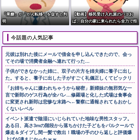
「果糖」が「がん転移」を促すと判
【動画】移民受け入れ派のパヨお
明
ば、自分の家に来られたら全力で拒
否るｗｗｗｗｗｗｗｗｗｗｗｗ
今話題の人気記事
元彼は別れた後にメールで借金を申し込んできたので、会っ
てその場で消費者金融へ連れて行った…
子供ができなかった姉に、双子の片方を姉夫婦に養子に出し
た。すると、養子に出した子がすごく礼儀正しくてビックリ
「お姉ちゃんに嫌われちゃうから秘密」新婦妹の無邪気な一
言で新郎のゲス行為が全バレ…修羅場と化した式場は食事会
に変更され新郎は悲惨な末路へ←警察に通報されてもおかし
くないレベル
イベント派遣で陰湿にいじられていた地味な男性スタッフ。
ある日、高さ3mの階段から落ちかけた子どもをパルクールで
爆走＆ダイブし間一髪で救出！職場の手のひら返しと評価爆
上げが凄まじかったｗｗ