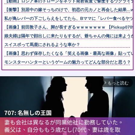
【動画】ロシア軍のドローンをネット発射装置で撃墜するウクライナ
【衝撃】別居中の嫁そっちのけで、初恋の元カノと再会した結果…w
私が鳥レバーの下ごしらえをしてたら、Bママに「レバー食べるヤツの
【画像】前田敦子さん、脚が長すぎるｗｗｗｗｗｗｗ 【Pickup07091
娘夫婦は隔年で顔出しに来たりもするが、爺ちゃんの俺には来よう
スイスポって馬鹿にされるような車か？
【画像】思わず保存したくなる「笑える画像・最高な画像」貼ってい
モンスターハンターというゲームの魅力ってどんな部分だと思う？
もっと読む
arrow_forward_ios