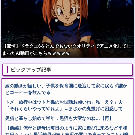
【驚愕】ドラクエ6をとんでもないクオリティでアニメ化してし
まったAI動画がこちらｗｗｗｗｗ
ピックアップ記事
嫁の動きが怪しい。子供を保育園に送迎して家に戻らず誰か
とコーヒーを飲んでる
トメ「旅行中はウトと孫のお世話お願いね」私「え？」夫
「それくらいやってやれよ」→まさかの丸投げに困惑して…
黒猫と暮らし始めて半年，黒猫も大変なのね…【再】
【前編】俺母と嫁母は毎日のように家に遊びに来るなど平和
な日々 しかし最近俺母が嫁と嫁母の悪口を言ってたことが発