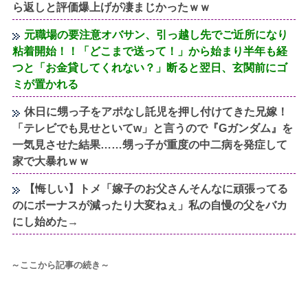
ら返しと評価爆上げが凄まじかったｗｗ
元職場の要注意オバサン、引っ越し先でご近所になり
粘着開始！！「どこまで送って！」から始まり半年も経
つと「お金貸してくれない？」断ると翌日、玄関前にゴ
ミが置かれる
休日に甥っ子をアポなし託児を押し付けてきた兄嫁！
「テレビでも見せといてw」と言うので『Gガンダム』を
一気見させた結果……甥っ子が重度の中二病を発症して
家で大暴れｗｗ
【悔しい】トメ「嫁子のお父さんそんなに頑張ってる
のにボーナスが減ったり大変ねぇ」私の自慢の父をバカ
にし始めた→
～ここから記事の続き～