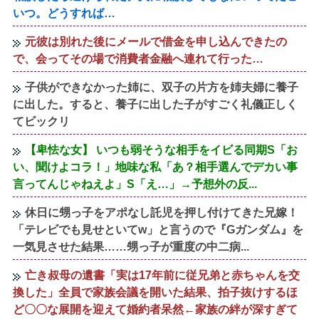
いつ。どうすれば…
元彼は別れた後にメールで借金を申し込んできたの
で、会ってその場で消費者金融へ連れて行った…
子供ができなかった姉に、双子の片方を姉夫婦に養子
に出した。すると、養子に出した子がすごく礼儀正しく
てビックリ
【卑怯な女】 いつも弱そうな相手をイビる同期S「お
い、聞けよコラ！」地味な私「あ？相手選んでデカい事
言ってんじゃねえよ」S「え…」→予想外の反...
休日に甥っ子をアポなし託児を押し付けてきた兄嫁！
「テレビでも見せといてw」と言うので『Gガンダム』を
一気見させた結果……甥っ子が重度の中二病...
亡き叔母の遺書「実は17年前に従兄弟と赤ちゃんを交
換した」全員で家族会議を開いた結果、拍子抜けするほ
ど〇〇な展開を迎えて婚約者呆然←家族の絆が深すぎて