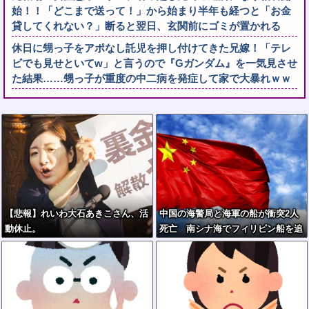
始！！「どこまで送って！」から始まり半年も経つと「お金
貸してくれない？」断ると翌日、玄関前にゴミが置かれる
休日に甥っ子をアポなし託児を押し付けてきた兄嫁！「テレ
ビでも見せといてw」と言うので『Gガンダム』を一気見させ
た結果……甥っ子が重度の中二病を発症して家で大暴れｗｗ
【悲報】れいわ大石あきこさん、活
中国の海警局と海軍の船が衝突2人
動休止。
死亡 南シナ海でフィリピン船を追
跡中、公表までに1年