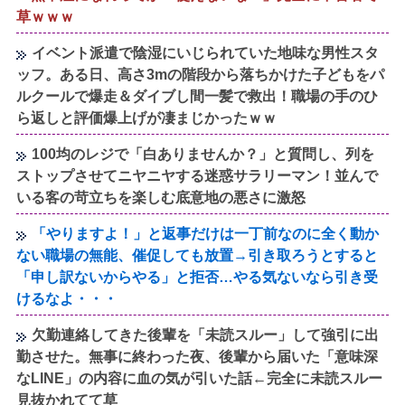
草ｗｗｗ
イベント派遣で陰湿にいじられていた地味な男性スタ
ッフ。ある日、高さ3mの階段から落ちかけた子どもをパ
ルクールで爆走＆ダイブし間一髪で救出！職場の手のひ
ら返しと評価爆上げが凄まじかったｗｗ
100均のレジで「白ありませんか？」と質問し、列を
ストップさせてニヤニヤする迷惑サラリーマン！並んで
いる客の苛立ちを楽しむ底意地の悪さに激怒
「やりますよ！」と返事だけは一丁前なのに全く動か
ない職場の無能、催促しても放置→引き取ろうとすると
「申し訳ないからやる」と拒否…やる気ないなら引き受
けるなよ・・・
欠勤連絡してきた後輩を「未読スルー」して強引に出
勤させた。無事に終わった夜、後輩から届いた「意味深
なLINE」の内容に血の気が引いた話←完全に未読スルー
見抜かれてて草