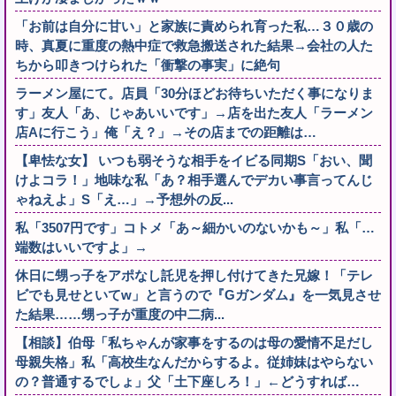
「お前は自分に甘い」と家族に責められ育った私…３０歳の
時、真夏に重度の熱中症で救急搬送された結果→会社の人た
ちから叩きつけられた「衝撃の事実」に絶句
ラーメン屋にて。店員「30分ほどお待ちいただく事になりま
す」友人「あ、じゃあいいです」→店を出た友人「ラーメン
店Aに行こう」俺「え？」→その店までの距離は…
【卑怯な女】 いつも弱そうな相手をイビる同期S「おい、聞
けよコラ！」地味な私「あ？相手選んでデカい事言ってんじ
ゃねえよ」S「え…」→予想外の反...
私「3507円です」コトメ「あ～細かいのないかも～」私「…
端数はいいですよ」→
休日に甥っ子をアポなし託児を押し付けてきた兄嫁！「テレ
ビでも見せといてw」と言うので『Gガンダム』を一気見させ
た結果……甥っ子が重度の中二病...
【相談】伯母「私ちゃんが家事をするのは母の愛情不足だし
母親失格」私「高校生なんだからするよ。従姉妹はやらない
の？普通するでしょ」父「土下座しろ！」←どうすれば…