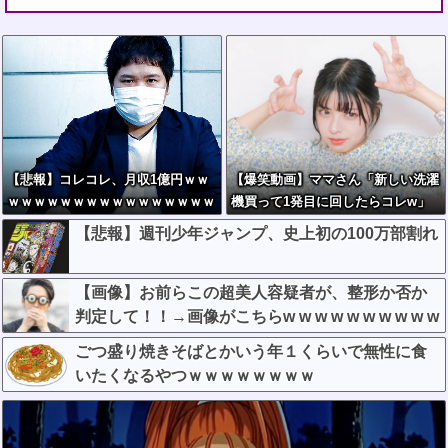
【悲報】コレコレ、月収1億円ｗｗ
【爆笑動画】ママさん「新しい洗濯
ｗｗｗｗｗｗｗｗｗｗｗｗｗｗｗｗ
機買って1発目に回したらコレw」
ｗｗ
←こwれwはw w w w w w w w w w
【悲報】週刊少年ジャンプ、史上初の100万部割れ
【画像】お前らこの超美人容疑者が、整形か否か
判定して！！→画像がこちらw w w w w w w w w w
ごつ盛り焼きそばとかいう年１くらいで無性に食
いたくなるやつｗｗｗｗｗｗｗｗ