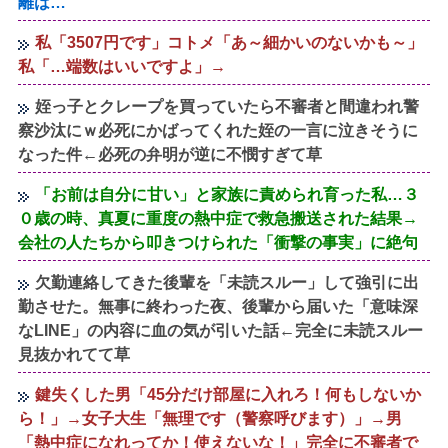
離は…
私「3507円です」コトメ「あ～細かいのないかも～」
私「…端数はいいですよ」→
姪っ子とクレープを買っていたら不審者と間違われ警
察沙汰にｗ必死にかばってくれた姪の一言に泣きそうに
なった件←必死の弁明が逆に不憫すぎて草
「お前は自分に甘い」と家族に責められ育った私…３
０歳の時、真夏に重度の熱中症で救急搬送された結果→
会社の人たちから叩きつけられた「衝撃の事実」に絶句
欠勤連絡してきた後輩を「未読スルー」して強引に出
勤させた。無事に終わった夜、後輩から届いた「意味深
なLINE」の内容に血の気が引いた話←完全に未読スルー
見抜かれてて草
鍵失くした男「45分だけ部屋に入れろ！何もしないか
ら！」→女子大生「無理です（警察呼びます）」→男
「熱中症になれってか！使えないな！」完全に不審者で