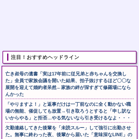
注目！おすすめヘッドライン
亡き叔母の遺書「実は17年前に従兄弟と赤ちゃんを交換し
た」全員で家族会議を開いた結果、拍子抜けするほど〇〇な
展開を迎えて婚約者呆然←家族の絆が深すぎて修羅場になら
んかった
「やりますよ！」と返事だけは一丁前なのに全く動かない職
場の無能、催促しても放置→引き取ろうとすると「申し訳な
いからやる」と拒否…やる気ないなら引き受けるなよ・・・
欠勤連絡してきた後輩を「未読スルー」して強引に出勤させ
た。無事に終わった夜、後輩から届いた「意味深なLINE」の