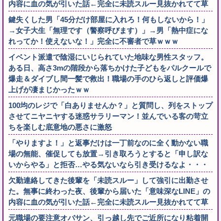
内容に血の気が引いた話←完全に未読スルー見抜かれてて草
鍵失くした男「45分だけ部屋に入れろ！何もしないから！」
→女子大生「無理です（警察呼びます）」→男「熱中症にな
れってか！使えないな！」完全に不審者で草ｗｗｗ
イベント派遣で陰湿にいじられていた地味な男性スタッフ。
ある日、高さ3mの階段から落ちかけた子どもをパルクールで
爆走＆ダイブし間一髪で救出！職場の手のひら返しと評価爆
上げが凄まじかったｗｗ
100均のレジで「白ありませんか？」と質問し、列をストップ
させてニヤニヤする迷惑サラリーマン！並んでいる客の苛立
ちを楽しむ底意地の悪さに激怒
「やりますよ！」と返事だけは一丁前なのに全く動かない職
場の無能、催促しても放置→引き取ろうとすると「申し訳な
いからやる」と拒否…やる気ないなら引き受けるなよ・・・
欠勤連絡してきた後輩を「未読スルー」して強引に出勤させ
た。無事に終わった夜、後輩から届いた「意味深なLINE」の
内容に血の気が引いた話←完全に未読スルー見抜かれてて草
元職場の要注意オバサン、引っ越し先でご近所になり粘着開