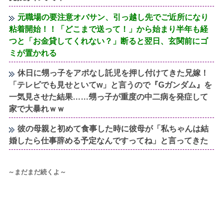
元職場の要注意オバサン、引っ越し先でご近所になり
粘着開始！！「どこまで送って！」から始まり半年も経
つと「お金貸してくれない？」断ると翌日、玄関前にゴ
ミが置かれる
休日に甥っ子をアポなし託児を押し付けてきた兄嫁！
「テレビでも見せといてw」と言うので『Gガンダム』を
一気見させた結果……甥っ子が重度の中二病を発症して
家で大暴れｗｗ
彼の母親と初めて食事した時に彼母が「私ちゃんは結
婚したら仕事辞める予定なんですってね」と言ってきた
～まだまだ続くよ～