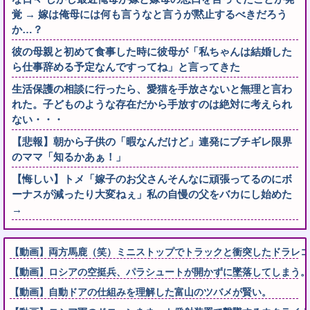
覚 → 嫁は俺母には何も言うなと言うが黙止するべきだろう
か…？
彼の母親と初めて食事した時に彼母が「私ちゃんは結婚した
ら仕事辞める予定なんですってね」と言ってきた
生活保護の相談に行ったら、愛猫を手放さないと無理と言わ
れた。子どものような存在だから手放すのは絶対に考えられ
ない・・・
【悲報】朝から子供の「暇なんだけど」連発にブチギレ限界
のママ「知るかあぁ！」
【悔しい】トメ「嫁子のお父さんそんなに頑張ってるのにボ
ーナスが減ったり大変ねぇ」私の自慢の父をバカにし始めた
→
【動画】両方馬鹿（笑）ミニストップでトラックと衝突したドラレコ
【動画】ロシアの空挺兵、パラシュートが開かずに墜落してしまう。
【動画】自動ドアの仕組みを理解した富山のツバメが賢い。