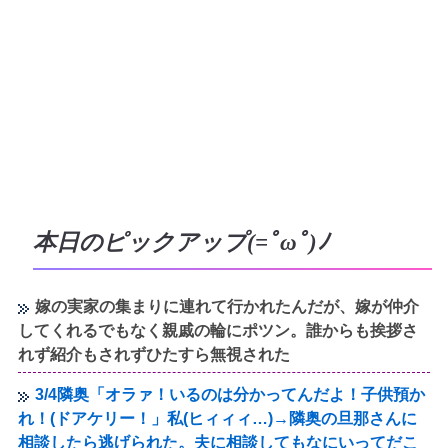
本日のピックアップ(=ﾟωﾟ)ﾉ
嫁の実家の集まりに連れて行かれたんだが、嫁が仲介
してくれるでもなく親戚の輪にポツン。誰からも挨拶さ
れず紹介もされずひたすら無視された
3/4隣奥「オラァ！いるのは分かってんだよ！子供預か
れ！(ドアケリー！」私(ヒィィィ…)→隣奥の旦那さんに
相談したら逃げられた。夫に相談してもなにいってだこ