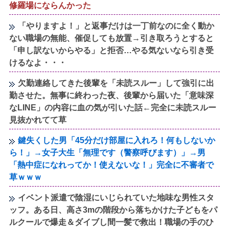
修羅場にならんかった
「やりますよ！」と返事だけは一丁前なのに全く動か
ない職場の無能、催促しても放置→引き取ろうとすると
「申し訳ないからやる」と拒否…やる気ないなら引き受
けるなよ・・・
欠勤連絡してきた後輩を「未読スルー」して強引に出
勤させた。無事に終わった夜、後輩から届いた「意味深
なLINE」の内容に血の気が引いた話←完全に未読スルー
見抜かれてて草
鍵失くした男「45分だけ部屋に入れろ！何もしないか
ら！」→女子大生「無理です（警察呼びます）」→男
「熱中症になれってか！使えないな！」完全に不審者で
草ｗｗｗ
イベント派遣で陰湿にいじられていた地味な男性スタ
ッフ。ある日、高さ3mの階段から落ちかけた子どもをパ
ルクールで爆走＆ダイブし間一髪で救出！職場の手のひ