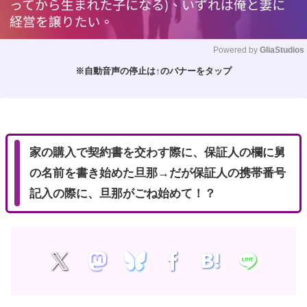
Powered by 
GliaStudios
※自動音声の停止は↑のバナーをタップ
M
u
t
e
家の購入で契約書を交わす際に、保証人の欄に舅
の名前を書き始めた旦那→だが保証人の携帯番号
記入の際に、旦那がごね始めて！？