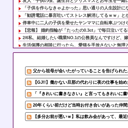
友人「子供の頃、誕生日とクリスマスとお年玉を一緒にさ
「子供を作らなきゃよかった」思い通りの人生設計になら
「勧誘電話に暴言吐いてストレス解消してるｗｗ」とかい
停車中に二人の子供を乗せたヤンママに自転車ぶつけられ
【悲報】 婚約指輪が「たったの0.3ct」で毎日泣いてる
2/6私、結婚したい職業NO.1の公務員なんですけど、嫁
生活保護の相談に行ったら、愛猫を手放さないと無理と言
赤信号で追突してきた加害女性、降りてこず謝罪ポーズ→
「勧誘電話に暴言吐いてストレス解消してるｗｗ」とかい
【悲報】ワイ引っ越しでヤバいものも一緒に連れてき
父から祖母が会いたがっていることを告げられた。
最近の若者はお金ない！旅行も行けない何も買えない
「子供を作らなきゃよかった」思い通りの人生設計になら
【GJ!!】働かない旦那の代わりに夜の仕事を始め
「『きれいに書きなさい』と言ってもきれいに書
20年くらい前だけど当時お付き合いがあった仲
【多分お前が悪いｗ】私は飲み会があって、最近彼