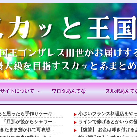
サイトについて
ワロタあんてな
ヌルポあんて
思ったら手作りケーキ...
小さいフランス料理店をやっ
旦那が後からシャワー...
ラインで稼げるとかいうの登
たまま捌かれて可哀想...
【復讐】 お金は叩き付ける