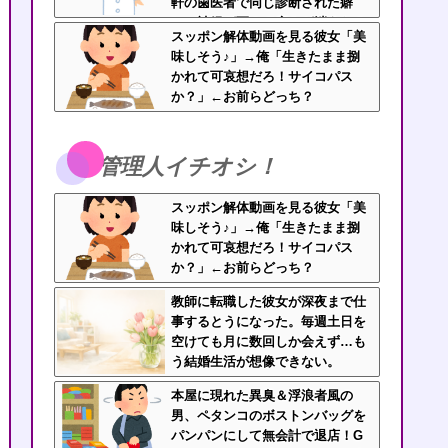
軒の歯医者で同じ診断された癖
に、神経が死んで痛みが消えたの
スッポン解体動画を見る彼女「美
を「治った」と錯覚して逆ギレす
味しそう♪」→俺「生きたまま捌
る地獄の迷惑ジジイに遭遇
かれて可哀想だろ！サイコパス
か？」←お前らどっち？
管理人イチオシ！
スッポン解体動画を見る彼女「美
味しそう♪」→俺「生きたまま捌
かれて可哀想だろ！サイコパス
か？」←お前らどっち？
教師に転職した彼女が深夜まで仕
事するとうになった。毎週土日を
空けても月に数回しか会えず…も
う結婚生活が想像できない。
本屋に現れた異臭＆浮浪者風の
男、ペタンコのボストンバッグを
パンパンにして無会計で退店！G