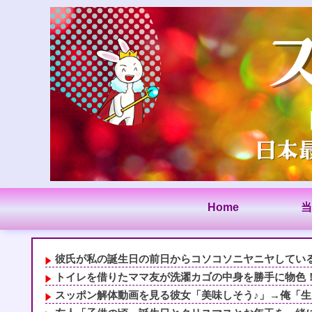
Home
当
彼氏が私の誕生日の前日からコソコソニヤニヤしていると
トイレを借りたママ友が洗濯カゴの中身を勝手に物色！「
スッポン解体動画を見る彼女「美味しそう♪」→俺「生き