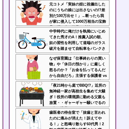
説明しても頑なに嘘つき扱いして
元コトメ「実妹の姪に祝儀出した
くるのなんなん？
のにうちの娘には出さないの!?差
別だ100万出せ！」→断ったら我
が家に侵入して1000万相当の宝飾
品を泥＆夫の形見を破壊！
中学時代に俺だけを執拗にいじめ
てきた秀才のA！推薦入試の朝、
奴の習性を利用して道端のガラス
破片を踏ませて自転車をパンクさ
せたｗｗｗざまぁｗｗｗｗｗｗ
なぜ保育園は「仕事終わりの買い
物」や「休日の預かり」に厳しく
怒るのか？「お金を払ってるんだ
から自由だろ」主張する保護者 vs
「保育欠如のための施設」と諭す
「夜21時から庭でBBQ!?」近所の
保育士
無神経一家が高校生を集めて大騒
ぎ！役所の環境課に勤める父親も
放置・・ギャーギャー騒いでるの
に何で注意しないの？
歯医者の待合室で「抜歯と言われ
たのに痛みが消えた！訴えてや
る！」と怒鳴り散らす60代男！2