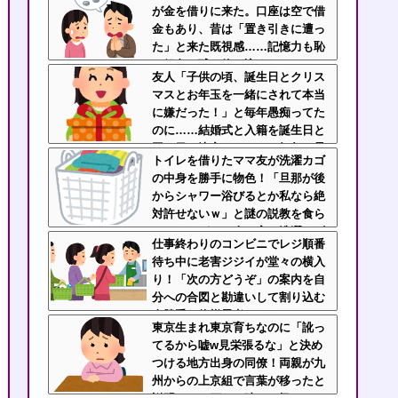
が金を借りに来た。口座は空で借
金もあり、昔は「置き引きに遭っ
た」と来た既視感……記憶力も恥
も銀色の球に飲み込まれたパチン
友人「子供の頃、誕生日とクリス
コ依存症さん
マスとお年玉を一緒にされて本当
に嫌だった！」と毎年愚痴ってた
のに……結婚式と入籍を誕生日と
同じ日に決定！←いや、毎年の愚
トイレを借りたママ友が洗濯カゴ
痴は何だったんだよ！？
の中身を勝手に物色！「旦那が後
からシャワー浴びるとか私なら絶
対許せないｗ」と謎の説教を食ら
ったんだが……人の家の洗濯カゴ
仕事終わりのコンビニでレジ順番
のぞくなよ
待ち中に老害ジジイが堂々の横入
り！「次の方どうぞ」の案内を自
分への合図と勘違いして割り込む
身勝手な俺様思考にイライ
東京生まれ東京育ちなのに「訛っ
ラ・・・
てるから嘘w見栄張るな」と決め
つける地方出身の同僚！両親が九
州からの上京組で言葉が移ったと