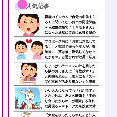
人気記事
職場のインカムで自分の名前すら
ろくに聞いてないおバカ同僚降臨
ｗｗ結婚改姓で「ミヤモトさん」
になった途端に普通に返答＆謎の
感謝を述べてきて草wwwww
プロポーズ時に「お前は浮気して
る！」と冤罪で振った友人が、数
年後に「実は彼、浮気してなかっ
たかもｗ」と悪びれず吐露！紹介
者として激怒・・・
しょっぱいラーメンの汁を残した
ら隣のおっさんに「何故残す！」
と怒鳴られた……友人にも「スー
プが本体だろあり得ない」と説教
されたんだが、塩分過剰だし味の
いい大人になっても「顔が全て」
好みは自由だろ！
と思い込み、友人の離婚を「不釣
り合いだからw」と嘲笑する哀れ
な男現るｗｗトーク力も投資の才
能もあるBくんを叩いてドヤる顔
「大金をひったくられた」と知人
ファン男の浅はかさにガチで絶句