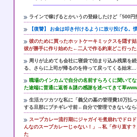
ラインで稼げるとかいうの登録したけど「500円
【復讐】 お金は叩き付けるように放り投げる。
彼のために買ったホットケーキミックスを隠す姑
彼が勝手に作り始めた←二人で作る約束どこ行った
周りが止めても会社に寝袋で泊まり込み残業を続
る、さらに上司が帰るのを待って戻ってくる始末…
職場のインカムで自分の名前すらろくに聞いてな
た途端に普通に返答＆謎の感謝を述べてきて草www
生活カツカツな私に「義父の墓の管理費10万払
する旦那にブチギレ寸前←自分で管理できないなら
スープカレー流行期にジャガイモ煮崩れでドロド
んなのスープカレーじゃない！」→私「作り直す？
た