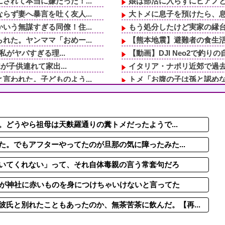
れて本当に嫌だった！...
娘は部活に入らずにピアノと
ず妻へ暴言を吐く友人...
大トメに息子を預けたら、息
う無謀すぎる同僚！住...
もう処分したけど実家の縁
た。ヤンママ「おめー...
【熊本地震】避難者の食生活
私がヤバすぎる理...
【動画】DJI Neo2で釣
が子供連れて家出...
イタリア・ナポリ近郊で過去
われた。子どものよう...
トメ「お腹の子は孫と認めな
「わざとじゃないのに...
「家族になるのが大事なんだ
う無謀すぎる同僚！住...
【鬼嫁】離婚後も家に居座
てしまった模様
父から祖母が会いたがってい
どうやら祖母は天麩羅通りの糞トメだったようで...
！←言うほどか？
父から祖母が会いたがってい
ず妻へ暴言を吐く友人...
旦那と子作りしようと長い付
た。でもアフターやってたのが旦那の気に障ったみた...
いてくれない」って、それ自体毒親の言う常套句だろ
間が神社に赤いものを身につけちゃいけないと言ってた
氏と別れたこともあったのか、無茶苦茶に飲んだ。【再...