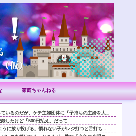
な
家庭ちゃんねる
ているのだが、ケチ主婦団体に「子持ちの主婦を大...
録したけど「500円払え」だって
ように放り投げる。慣れない子がレジ打つと舌打ち...