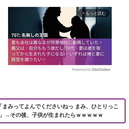
もっと読む
arrow_forward_ios
Powered by 
GliaStudios
M
u
t
「まみってよんでくださいねっ まみ、ひとりっこ
e
」→その後、子供が生まれたらｗｗｗｗｗ