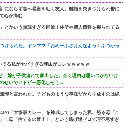
計にならず妻へ暴言を吐く友人。離婚を突きつけられ鬱に
て心が痛む
」とかいう無謀すぎる同僚！住所や個人情報を握られてる
つけられた。ヤンママ「おめーふざけんなよっ！ぶつかっ
日泣いてる私がヤバすぎる理由がコレｗｗｗｗｗ
すけど、嫁が子供連れて家出した。全く理由は思いつかないけ
のせいでアトピー悪化しそう→
無理と言われた。子どものような存在だから手放すのは絶
ロの「大惨事カレー」を錬成してしまった私、怒る母「こ
」→母「捨てるの禁止！」という逃げ場ゼロで理不尽すぎ