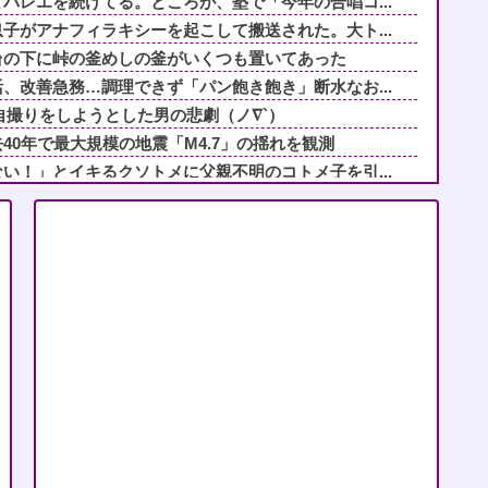
バレエを続けてる。ところが、塾で「今年の合唱コ...
子がアナフィラキシーを起こして搬送された。大ト...
台の下に峠の釜めしの釜がいくつも置いてあった
、改善急務…調理できず「パン飽き飽き」断水なお...
りの自撮りをしようとした男の悲劇（ノ∇`）
40年で最大規模の地震「M4.7」の揺れを観測
い！」とイキるクソトメに父親不明のコトメ子を引...
よ」成人済みの娘との養子縁組をしつこく迫る婚約...
るとかマジで無理ゲーｗｗｗｗ
ることを告げられた。どうやら祖母は天麩羅通りの...
ることを告げられた。どうやら祖母は天麩羅通りの...
き合いだったフリン相手と別れた。でもフリン相手...