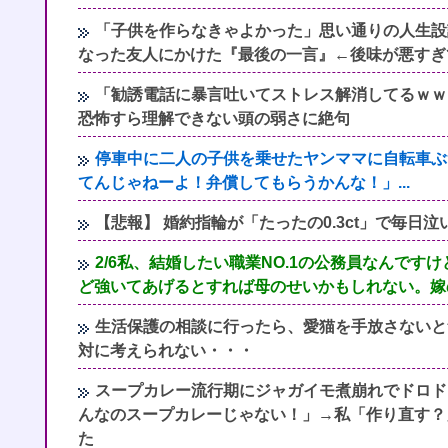
「子供を作らなきゃよかった」思い通りの人生設
なった友人にかけた『最後の一言』←後味が悪すぎ
「勧誘電話に暴言吐いてストレス解消してるｗｗ
恐怖すら理解できない頭の弱さに絶句
停車中に二人の子供を乗せたヤンママに自転車ぶ
てんじゃねーよ！弁償してもらうかんな！」...
【悲報】 婚約指輪が「たったの0.3ct」で毎
2/6私、結婚したい職業NO.1の公務員なんで
ど強いてあげるとすれば母のせいかもしれない。嫁
生活保護の相談に行ったら、愛猫を手放さないと
対に考えられない・・・
スープカレー流行期にジャガイモ煮崩れでドロド
んなのスープカレーじゃない！」→私「作り直す？
た