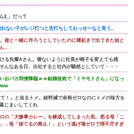
払え」だって
慣れない子がレジ打つと舌打ちしておっせーなと言う。
。彼と一緒に作ろうとしていたのに寝起きで出てきた姑と
ん…
ける先輩Aさん。寝ないように社長が椅子を変えても残
そんなある日、出社すると社内が騒然としていて・・・
いおバカ同僚降臨ｗｗ結婚改姓で「ミヤモトさん」になっ
ww
って！」と迫るトメ。給料減で余裕ゼロなのにトメの味方を
墓じまいしてくれ
ロの「大惨事カレー」を錬成してしまった私、怒る母「こ
」→母「捨てるの禁止！」という逃げ場ゼロで理不尽すぎ