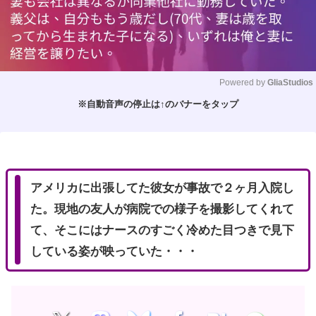
Powered by 
GliaStudios
※自動音声の停止は↑のバナーをタップ
M
u
t
e
アメリカに出張してた彼女が事故で２ヶ月入院し
た。現地の友人が病院での様子を撮影してくれて
て、そこにはナースのすごく冷めた目つきで見下
している姿が映っていた・・・