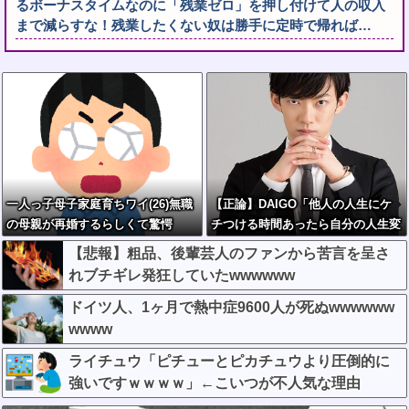
るボーナスタイムなのに「残業ゼロ」を押し付けて人の収入
まで減らすな！残業したくない奴は勝手に定時で帰れば…
一人っ子母子家庭育ちワイ(26)無職
【正論】DAIGO「他人の人生にケ
の母親が再婚するらしくて驚愕
チつける時間あったら自分の人生変
えるために使え。お前らの人生が終
【悲報】粗品、後輩芸人のファンから苦言を呈さ
わってることは変わらんぞ」
れブチギレ発狂していたwwwwww
ドイツ人、1ヶ月で熱中症9600人が死ぬwwwwww
wwww
ライチュウ「ピチューとピカチュウより圧倒的に
強いですｗｗｗｗ」←こいつが不人気な理由