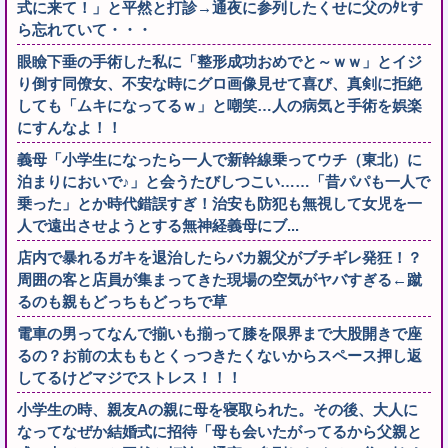
式に来て！」と平然と打診→通夜に参列したくせに父のﾀﾋす
ら忘れていて・・・
眼瞼下垂の手術した私に「整形成功おめでと～ｗｗ」とイジ
り倒す同僚女、不安な時にグロ画像見せて喜び、真剣に拒絶
しても「ムキになってるｗ」と嘲笑…人の病気と手術を娯楽
にすんなよ！！
義母「小学生になったら一人で新幹線乗ってウチ（東北）に
泊まりにおいで♪」と会うたびしつこい……「昔パパも一人で
乗った」とか時代錯誤すぎ！治安も防犯も無視して女児を一
人で遠出させようとする無神経義母にブ...
店内で暴れるガキを退治したらバカ親父がブチギレ発狂！？
周囲の客と店員が集まってきた現場の空気がヤバすぎる←蹴
るのも親もどっちもどっちで草
電車の男ってなんで揃いも揃って膝を限界まで大股開きで座
るの？お前の太ももとくっつきたくないからスペース押し返
してるけどマジでストレス！！！
小学生の時、親友Aの親に母を寝取られた。その後、大人に
なってなぜか結婚式に招待「母も会いたがってるから父親と