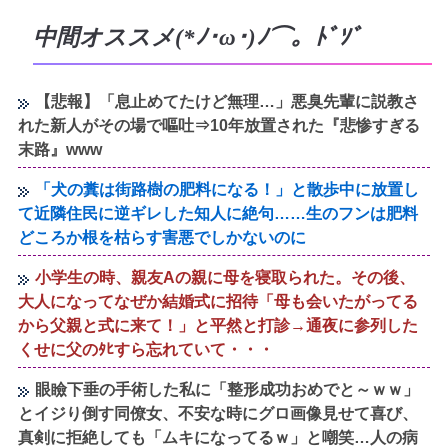
中間オススメ(*ﾉ･ω･)ﾉ⌒。ﾄﾞｿﾞ
【悲報】「息止めてたけど無理…」悪臭先輩に説教さ
れた新人がその場で嘔吐⇒10年放置された『悲惨すぎる
末路』www
「犬の糞は街路樹の肥料になる！」と散歩中に放置し
て近隣住民に逆ギレした知人に絶句……生のフンは肥料
どころか根を枯らす害悪でしかないのに
小学生の時、親友Aの親に母を寝取られた。その後、
大人になってなぜか結婚式に招待「母も会いたがってる
から父親と式に来て！」と平然と打診→通夜に参列した
くせに父のﾀﾋすら忘れていて・・・
眼瞼下垂の手術した私に「整形成功おめでと～ｗｗ」
とイジり倒す同僚女、不安な時にグロ画像見せて喜び、
真剣に拒絶しても「ムキになってるｗ」と嘲笑…人の病