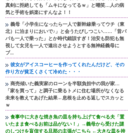
真剣に拒絶しても「ムキになってるｗ」と嘲笑…人の病
気と手術を娯楽にすんなよ！！
義母「小学生になったら一人で新幹線乗ってウチ（東
北）に泊まりにおいで♪」と会うたびしつこい……「昔パ
パも一人で乗った」とか時代錯誤すぎ！治安も防犯も無
視して女児を一人で遠出させようとする無神経義母に
ブ...
彼女がアイスコーヒーを作ってくれたんだけど、その
作り方が貧乏くさくて冷めた・・・
商売傾いた義実家のローンを半額負担中の我が家…
「家を買って」と調子に乗るトメに住む場所がなくなる
未来を教えてあげた結果←息根を止める返しでスカッと
ｗ
食事中に大きな焼き魚の皿を持ち上げて食べる夫「置
いたまま食べるお前は品がない！」→義母から受けた謎
のしつけを盲信する旦那の主張がこちら ←大きな皿を持