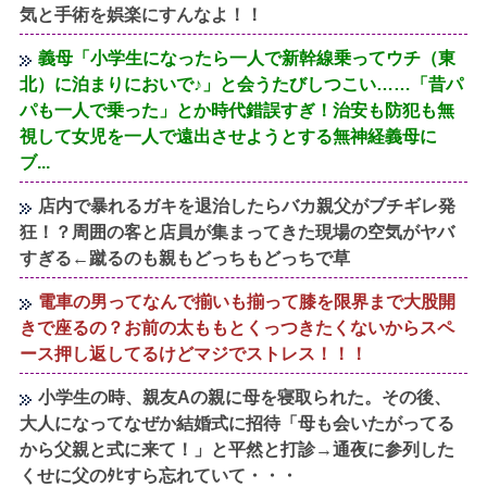
気と手術を娯楽にすんなよ！！
義母「小学生になったら一人で新幹線乗ってウチ（東
北）に泊まりにおいで♪」と会うたびしつこい……「昔パ
パも一人で乗った」とか時代錯誤すぎ！治安も防犯も無
視して女児を一人で遠出させようとする無神経義母に
ブ...
店内で暴れるガキを退治したらバカ親父がブチギレ発
狂！？周囲の客と店員が集まってきた現場の空気がヤバ
すぎる←蹴るのも親もどっちもどっちで草
電車の男ってなんで揃いも揃って膝を限界まで大股開
きで座るの？お前の太ももとくっつきたくないからスペ
ース押し返してるけどマジでストレス！！！
小学生の時、親友Aの親に母を寝取られた。その後、
大人になってなぜか結婚式に招待「母も会いたがってる
から父親と式に来て！」と平然と打診→通夜に参列した
くせに父のﾀﾋすら忘れていて・・・