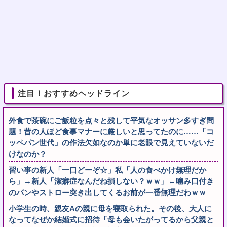
注目！おすすめヘッドライン
外食で茶碗にご飯粒を点々と残して平気なオッサン多すぎ問
題！昔の人ほど食事マナーに厳しいと思ってたのに……「コ
ッペパン世代」の作法欠如なのか単に老眼で見えていないだ
けなのか？
習い事の新人「一口どーぞ☆」私「人の食べかけ無理だか
ら」→新人「潔癖症なんだね損しない？ｗｗ」←噛み口付き
のパンやストロー突き出してくるお前が一番無理だわｗｗ
小学生の時、親友Aの親に母を寝取られた。その後、大人に
なってなぜか結婚式に招待「母も会いたがってるから父親と