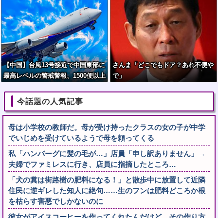
【中国】台風13号接近で中国東部に
さんま「どこでもドア？あれ不便や
最高レベルの警戒警報、1500便以上
で」
が欠航
今話題の人気記事
母は小学校の教師だ。母が受け持ったクラスの女の子が中学
でいじめを受けているようで母を頼ってくる
私「ハンバーグに髪の毛が…」店員「申し訳ありません」→
夫婦でファミレスに行き、店員に指摘したところ…
「犬の糞は街路樹の肥料になる！」と散歩中に放置して近隣
住民に逆ギレした知人に絶句……生のフンは肥料どころか根
を枯らす害悪でしかないのに
彼女がアイスコーヒーを作ってくれたんだけど、その作り方