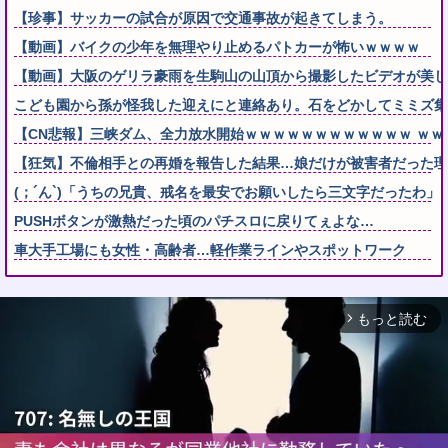
【珍事】サッカーの試合が原因で交通事故が起きてしまう。
【動画】バイクの少年を無理やり止めるパトカーが怖いｗｗｗｗ
【動画】大阪のゲリラ豪雨を生駒山の山頂から撮影したビデオが美し
こども園から孫が怪我した迎えにと連絡あり。石をどかしてミミズ集
【CN悲報】三峡ダム、全力放水開始ｗｗｗｗｗｗｗｗｗｗｗｗ ｗｗ
【狂気】不倫相手との再婚を報告した結果…娘だけが被害者だった理
(；´ん`)「うちの兄貴、戒名を最安でお願いしたら三文字だったわ」
PUSHボタンが激熱だった頃のパチスロに戻りてぇよな…
車大手工場にも女性・高齢者…軽作業ラインやスポットワーク
もっと読む
arrow_forward_ios