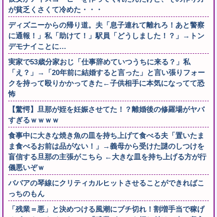
が貧乏くさくて冷めた・・・
ディズニーからの帰り道。夫「息子連れて離れろ！あと警察
に通報！」私「助けて！」駅員「どうしました！？」→トン
デモナイことに…
実家で53歳分家おじ「仕事辞めていつうちに来る？」私
「え？」→「20年前に結婚すると言った」と言い張りフォー
クを持って殴りかかってきた←子供相手に本気になってて恐
怖
【驚愕】旦那が姪を妊娠させてた！？離婚後の修羅場がヤバ
すぎるｗｗｗｗ
食事中に大きな焼き魚の皿を持ち上げて食べる夫「置いたま
ま食べるお前は品がない！」→義母から受けた謎のしつけを
盲信する旦那の主張がこちら ←大きな皿を持ち上げる方が行
儀悪いぞｗ
ババアの琴線にクリティカルヒットさせることができればこ
っちのもん
「残業＝悪」と決めつける風潮にブチ切れ！割増手当で稼げ