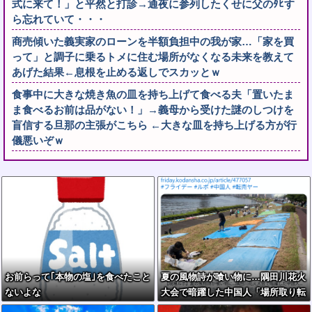
式に来て！」と平然と打診→通夜に参列したくせに父のﾀﾋす
ら忘れていて・・・
商売傾いた義実家のローンを半額負担中の我が家…「家を買
って」と調子に乗るトメに住む場所がなくなる未来を教えて
あげた結果←息根を止める返しでスカッとｗ
食事中に大きな焼き魚の皿を持ち上げて食べる夫「置いたま
ま食べるお前は品がない！」→義母から受けた謎のしつけを
盲信する旦那の主張がこちら ←大きな皿を持ち上げる方が行
儀悪いぞｗ
お前らって｢本物の塩｣を食べたこと
夏の風物詩が喰い物に…隅田川花火
ないよな
大会で暗躍した中国人「場所取り転
売ヤー」の高笑い