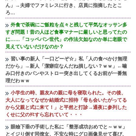
ん」→夫婦でファミレスに行き、店員に指摘したとこ
ろ…
外食で茶碗にご飯粒を点々と残して平気なオッサン多
すぎ問題！昔の人ほど食事マナーに厳しいと思ってたの
に……「コッペパン世代」の作法欠如なのか単に老眼で
見えていないだけなのか？
習い事の新人「一口どーぞ☆」私「人の食べかけ無理
だから」→新人「潔癖症なんだね損しない？ｗｗ」←噛
み口付きのパンやストロー突き出してくるお前が一番無
理だわｗｗ
小学生の時、親友Aの親に母を寝取られた。その後、
大人になってなぜか結婚式に招待「母も会いたがってる
から父親と式に来て！」と平然と打診→通夜に参列した
くせに父のﾀﾋすら忘れていて・・・
眼瞼下垂の手術した私に「整形成功おめでと～ｗｗ」
とイジり倒す同僚女、不安な時にグロ画像見せて喜び、