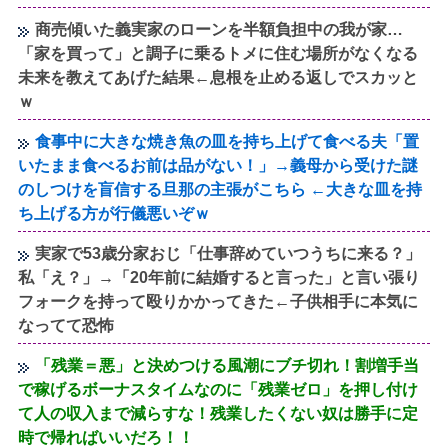
商売傾いた義実家のローンを半額負担中の我が家…
「家を買って」と調子に乗るトメに住む場所がなくなる
未来を教えてあげた結果←息根を止める返しでスカッと
ｗ
食事中に大きな焼き魚の皿を持ち上げて食べる夫「置
いたまま食べるお前は品がない！」→義母から受けた謎
のしつけを盲信する旦那の主張がこちら ←大きな皿を持
ち上げる方が行儀悪いぞｗ
実家で53歳分家おじ「仕事辞めていつうちに来る？」
私「え？」→「20年前に結婚すると言った」と言い張り
フォークを持って殴りかかってきた←子供相手に本気に
なってて恐怖
「残業＝悪」と決めつける風潮にブチ切れ！割増手当
で稼げるボーナスタイムなのに「残業ゼロ」を押し付け
て人の収入まで減らすな！残業したくない奴は勝手に定
時で帰ればいいだろ！！