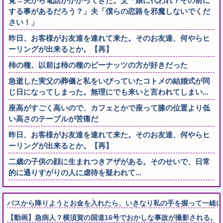
覚→夫から電話がかかってきた。父「娘に代われ？その前に
する事があるだろう？」夫「僕らの恋路を邪魔しないでくだ
さい！」
昨日、お客様がお友達を連れて来た。そのお友達、何やらヒ
ーリングが出来るとか。【再】
柿の種、以前は柿の種のピーナッツの方が好きだった
急逝した実父の葬儀と私をいびっていたコトメの結婚式が同
じ日になってしまった。無理にでも来いと言われてしまい...
座高がすごく高いので、カフェとかで座って膝の位置より低
い高さのテーブルが苦痛だ
昨日、お客様がお友達を連れて来た。そのお友達、何やらヒ
ーリングが出来るとか。【再】
二歳の子供の顔に生まれつきアザがある。そのせいで、日常
的に通りすがりの人に虐待を疑われて...
バスから降りようとお金を入れたら、いきなり私の手を握って一緒に降
【動画】急病人？横須賀の国道16号でおかしな事故が撮影される。