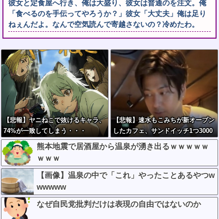
彼女と定食屋へ行き、俺は大盛り、彼女は普通のを注文。俺
「食べるのを手伝ってやろうか？」彼女「大丈夫」俺は足り
ねぇんだよ。なんで空気読んで寄越さないの？冷めたわ。
【悲報】ヤニねこで抜けるキャラ、
【悲報】速水もこみちが新オープン
74%が一致してしまう・・・
したカフェ、サンドイッチ1つ3000
円ｗｗｗｗｗｗｗｗｗｗｗｗｗ
熊本地震で居酒屋から温泉が湧き出るｗｗｗｗｗ
ｗｗｗ
【画像】温泉の中で「これ」やったことあるやつw
wwwww
なぜ自民党批判だけは表現の自由ではないのか