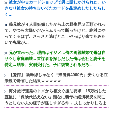
彼女が中古カードショップで男に話しかけられた。い
きなり彼女の持ち歩いてたカードを品定めしだしたらし
く…
義兄嫁が４人目妊娠したから上の野生児３匹預かれっ
て。やつら大嫌いだからムリって断ったけど、絶対にや
ってくるはず。さっさと逃げとこ→やっぱり来てたみた
いで鬼電が…
兄が首吊った。理由はイジメ…俺の両親離婚で母は自
サツし家庭崩壊→首謀者を探しだした俺は会社と妻子を
特定→結果、実刑受けた。子に復讐されるだろ...
【驚愕】 新幹線じゃなく『帰省費4000円』安くなる在
来線で帰省した結果ｗｗｗｗｗ
海外旅行連発のトメから相次ぐ援助要求…15万出した
直後に「保険代払えない」頑なに義母の経済状況を聞こ
うとしない夫の様子が怪しすぎる件 ←夫しっかりしろよ