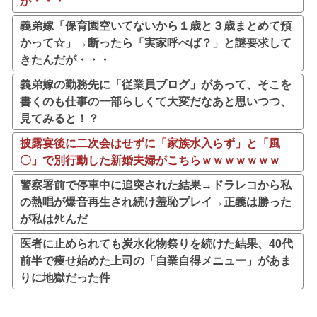
が・・・
義弟嫁「保育園空いてないから１歳と３歳まとめて預
かって☆」→断ったら「実家呼べば？」と謎要求して
きたんだが・・・
義弟嫁の勤務先に「従業員ブログ」があって、そこを
書くのも仕事の一部らしくて大変だなあと思いつつ、
見てみると！？
披露宴後に二次会はせずに「家族水入らず」と「風
〇」で別行動した新婚夫婦がこちらｗｗｗｗｗｗｗ
警察署前で停車中に追突された結果→ドラレコから私
の熱唱が爆音再生され続け羞恥プレイ→正義は勝った
が私はﾀﾋんだ
医者に止められても炭水化物祭りを続けた結果、40代
前半で痩せ始めた上司の「自業自得メニュー」があま
りに地獄だった件