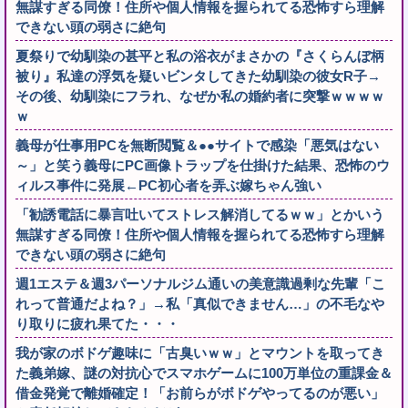
無謀すぎる同僚！住所や個人情報を握られてる恐怖すら理解
できない頭の弱さに絶句
夏祭りで幼馴染の甚平と私の浴衣がまさかの『さくらんぼ柄
被り』私達の浮気を疑いビンタしてきた幼馴染の彼女R子→
その後、幼馴染にフラれ、なぜか私の婚約者に突撃ｗｗｗｗ
ｗ
義母が仕事用PCを無断閲覧＆●●サイトで感染「悪気はない
～」と笑う義母にPC画像トラップを仕掛けた結果、恐怖のウ
ィルス事件に発展←PC初心者を弄ぶ嫁ちゃん強い
「勧誘電話に暴言吐いてストレス解消してるｗｗ」とかいう
無謀すぎる同僚！住所や個人情報を握られてる恐怖すら理解
できない頭の弱さに絶句
週1エステ＆週3パーソナルジム通いの美意識過剰な先輩「こ
れって普通だよね？」→私「真似できません…」の不毛なや
り取りに疲れ果てた・・・
我が家のボドゲ趣味に「古臭いｗｗ」とマウントを取ってき
た義弟嫁、謎の対抗心でスマホゲームに100万単位の重課金＆
借金発覚で離婚確定！「お前らがボドゲやってるのが悪い」