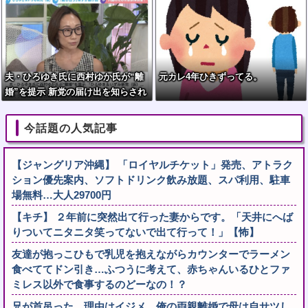
夫・ひろゆき氏に西村ゆか氏が“離
元カレ4年ひきずってる。
婚”を提示 新党の届け出を知らされ
ず激怒「信頼関係が保てず夫婦を続
けるのは無理」
今話題の人気記事
【ジャングリア沖縄】 「ロイヤルチケット」発売、アトラク
ション優先案内、ソフトドリンク飲み放題、スパ利用、駐車
場無料…大人29700円
【キチ】 ２年前に突然出て行った妻からです。「天井にへば
りついてニタニタ笑ってないで出て行って！」【怖】
友達が抱っこひもで乳児を抱えながらカウンターでラーメン
食べててドン引き…ふつうに考えて、赤ちゃんいるひとファ
ミレス以外で食事するのどーなの！？
兄が首吊った。理由はイジメ…俺の両親離婚で母は自サツし