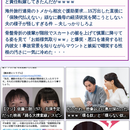
と責任転嫁してきたんだがｗｗｗｗ
海外旅行連発のトメから相次ぐ援助要求…15万出した直後に
「保険代払えない」頑なに義母の経済状況を聞こうとしない
夫の様子が怪しすぎる件 ←夫しっかりしろよ
骨盤骨折の後輩が階段でスカートの裾を上げて慎重に降りて
る姿を見て「お姫様気取りｗｗ」と爆笑・悪口を連発する社
内彼女！事故背景を知りながらマウントと嫉妬で嘲笑する性
根の汚さに一気に冷めた・・・
【フジ】佐藤二朗（57） 主演予定
ちいかわ、想像以上に奥が深かった
だった映画『踊る大捜査線』スピン
ｗｗｗ「喋る奴」と「喋らない奴」
オフ作品の撮影中止が正式に決定
で人格に差がある模様