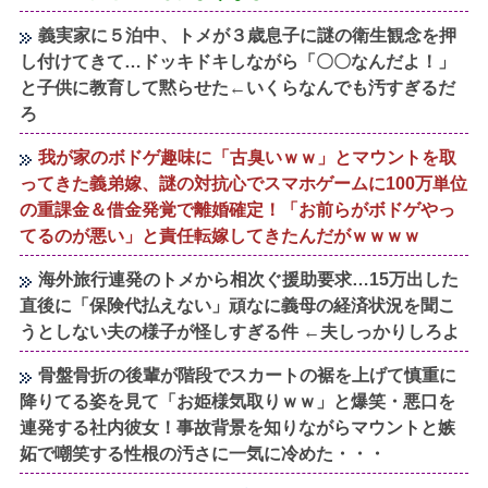
義実家に５泊中、トメが３歳息子に謎の衛生観念を押
し付けてきて…ドッキドキしながら「〇〇なんだよ！」
と子供に教育して黙らせた←いくらなんでも汚すぎるだ
ろ
我が家のボドゲ趣味に「古臭いｗｗ」とマウントを取
ってきた義弟嫁、謎の対抗心でスマホゲームに100万単位
の重課金＆借金発覚で離婚確定！「お前らがボドゲやっ
てるのが悪い」と責任転嫁してきたんだがｗｗｗｗ
海外旅行連発のトメから相次ぐ援助要求…15万出した
直後に「保険代払えない」頑なに義母の経済状況を聞こ
うとしない夫の様子が怪しすぎる件 ←夫しっかりしろよ
骨盤骨折の後輩が階段でスカートの裾を上げて慎重に
降りてる姿を見て「お姫様気取りｗｗ」と爆笑・悪口を
連発する社内彼女！事故背景を知りながらマウントと嫉
妬で嘲笑する性根の汚さに一気に冷めた・・・