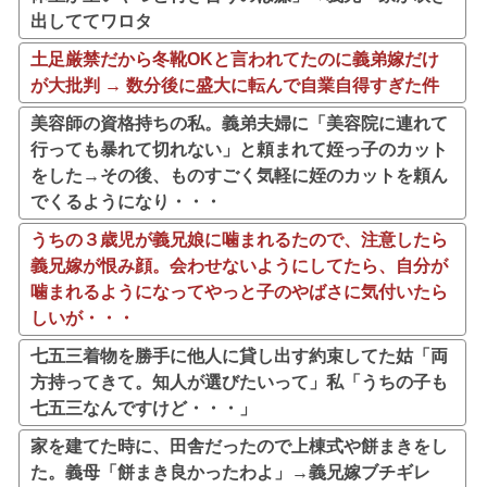
出しててワロタ
土足厳禁だから冬靴OKと言われてたのに義弟嫁だけ
が大批判 → 数分後に盛大に転んで自業自得すぎた件
美容師の資格持ちの私。義弟夫婦に「美容院に連れて
行っても暴れて切れない」と頼まれて姪っ子のカット
をした→その後、ものすごく気軽に姪のカットを頼ん
でくるようになり・・・
うちの３歳児が義兄娘に噛まれるたので、注意したら
義兄嫁が恨み顔。会わせないようにしてたら、自分が
噛まれるようになってやっと子のやばさに気付いたら
しいが・・・
七五三着物を勝手に他人に貸し出す約束してた姑「両
方持ってきて。知人が選びたいって」私「うちの子も
七五三なんですけど・・・」
家を建てた時に、田舎だったので上棟式や餅まきをし
た。義母「餅まき良かったわよ」→義兄嫁ブチギレ