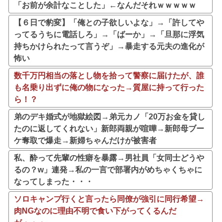
「お前が余計なことした」←なんだそれｗｗｗｗｗ
【６日で豹変】「俺との子欲しいよな」→「許してや
ってるうちに電話しろ」→「ばーか」→「旦那に浮気
持ちかけられたって言うぞ」→暴走する元夫の進化が
怖い
数千万円相当の落とし物を拾って警察に届けたが、誰
も名乗り出ずに俺の物になった→質屋に持って行った
ら！？
弟のデキ婚式が地獄絵図→弟元カノ「20万お金を貸し
たのに返してくれない」新郎両親が喧嘩→新郎母ブー
ケ奪取で爆走→新婦ちゃんだけが被害者
私、酔って先輩の性癖を暴露→男社員「女同士どうや
るの？w」連発→私の一言で部署内がめちゃくちゃに
なってしまった・・・
ソロキャンプ行くと言ったら同僚が強引に同行希望→
肉NGなのに理由不明で食い下がってくるんだ