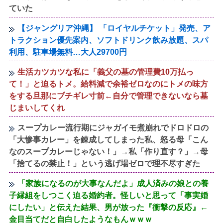
ていた
【ジャングリア沖縄】 「ロイヤルチケット」発売、ア
トラクション優先案内、ソフトドリンク飲み放題、スパ
利用、駐車場無料…大人29700円
生活カツカツな私に「義父の墓の管理費10万払っ
て！」と迫るトメ。給料減で余裕ゼロなのにトメの味方
をする旦那にブチギレ寸前←自分で管理できないなら墓
じまいしてくれ
スープカレー流行期にジャガイモ煮崩れでドロドロの
「大惨事カレー」を錬成してしまった私、怒る母「こん
なのスープカレーじゃない！」→私「作り直す？」→母
「捨てるの禁止！」という逃げ場ゼロで理不尽すぎた
「家族になるのが大事なんだよ」成人済みの娘との養
子縁組をしつこく迫る婚約者。怪しいと思って「事実婚
にしたい」と伝えた結果、男が放った『衝撃の反応』←
金目当てだと自白したようなもんｗｗｗ