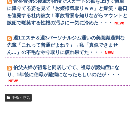
骨盤骨折の後輩が階段でスカートの裾を上げて慎重
に降りてる姿を見て「お姫様気取りｗｗ」と爆笑・悪口
を連発する社内彼女！事故背景を知りながらマウントと
嫉妬で嘲笑する性根の汚さに一気に冷めた・・・
NEW!
週1エステ＆週3パーソナルジム通いの美意識過剰な
先輩「これって普通だよね？」→私「真似できませ
ん…」の不毛なやり取りに疲れ果てた・・・
NEW!
伯父夫婦が祖母と同居してて、祖母が認知症にな
り、1年後に伯母が難病になったらしいのだが・・・
NEW!
不倫・浮気