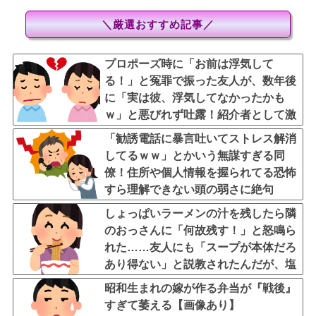
＼厳選おすすめ記事／
プロポーズ時に「お前は浮気して
る！」と冤罪で振った友人が、数年後
に「実は彼、浮気してなかったかも
ｗ」と悪びれず吐露！紹介者として激
怒・・・
「勧誘電話に暴言吐いてストレス解消
してるｗｗ」とかいう無謀すぎる同
僚！住所や個人情報を握られてる恐怖
すら理解できない頭の弱さに絶句
しょっぱいラーメンの汁を残したら隣
のおっさんに「何故残す！」と怒鳴ら
れた……友人にも「スープが本体だろ
あり得ない」と説教されたんだが、塩
分過剰だし味の好みは自由だろ！
昭和生まれの嫁が作る弁当が『戦後』
すぎて萎える【画像あり】