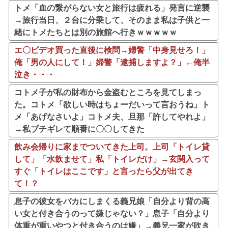
トメ「血の繋がらない女と旅行は疲れる」発言に逆襲
→旅行当日、２台に分乗して、そのまま私は子供と一
緒にトメたちとは別の旅館へ行きｗｗｗｗｗ
エ〇ビデオ買った直後に検問→婦警「中身見せろ！」
俺「男の人にして！」婦警「逮捕しますよ？」←俺半
泣き・・・
コトメ子が私の財布から金盗むところを見てしまっ
た。コトメ「欲しい時はちょーだいって言おうね」ト
メ「あげなさいよ」コトメ夫、旦那「許してやれよ」
→私ブチギレて順番に〇〇してきた
飲み会帰りに家までついてきた上司。上司「トイレ貸
して」「水飲ませて」私「トイレだけ」→玄関入って
すぐ「トイレはここです」と言ったら父が出てき
て！？
息子の彼女をバカにしまくる義兄娘「自分より背の高
い女と付き合うのって嫌じゃない？」息子「自分より
体重が重いやつと付き合うのは嫌」→義兄一家が吹き