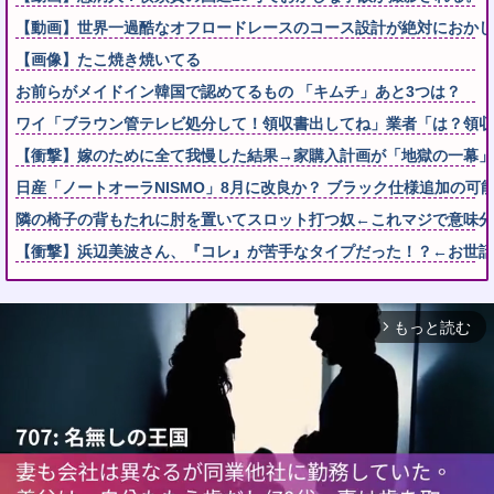
【動画】世界一過酷なオフロードレースのコース設計が絶対におかし
【画像】たこ焼き焼いてる
お前らがメイドイン韓国で認めてるもの 「キムチ」あと3つは？
ワイ「ブラウン管テレビ処分して！領収書出してね」業者「は？領収
【衝撃】嫁のために全て我慢した結果→家購入計画が「地獄の一幕」
日産「ノートオーラNISMO」8月に改良か？ ブラック仕様追加の可
隣の椅子の背もたれに肘を置いてスロット打つ奴←これマジで意味分
【衝撃】浜辺美波さん、『コレ』が苦手なタイプだった！？←お世話してあげ
もっと読む
arrow_forward_ios