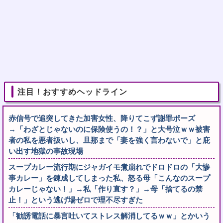
注目！おすすめヘッドライン
赤信号で追突してきた加害女性、降りてこず謝罪ポーズ
→「わざとじゃないのに保険使うの！？」と大号泣ｗｗ被害
者の私を悪者扱いし、旦那まで「妻を強く言わないで」と庇
い出す地獄の事故現場
スープカレー流行期にジャガイモ煮崩れでドロドロの「大惨
事カレー」を錬成してしまった私、怒る母「こんなのスープ
カレーじゃない！」→私「作り直す？」→母「捨てるの禁
止！」という逃げ場ゼロで理不尽すぎた
「勧誘電話に暴言吐いてストレス解消してるｗｗ」とかいう