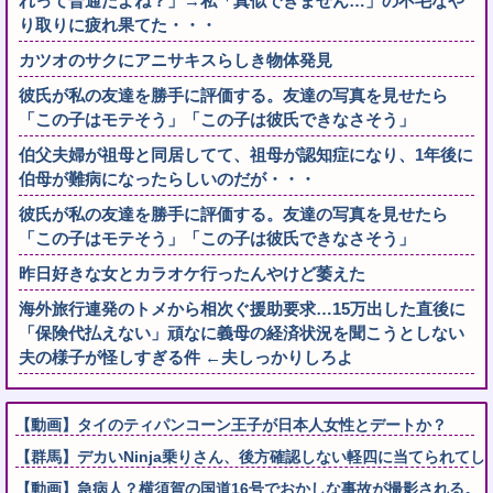
れって普通だよね？」→私「真似できません…」の不毛なや
り取りに疲れ果てた・・・
カツオのサクにアニサキスらしき物体発見
彼氏が私の友達を勝手に評価する。友達の写真を見せたら
「この子はモテそう」「この子は彼氏できなさそう」
伯父夫婦が祖母と同居してて、祖母が認知症になり、1年後に
伯母が難病になったらしいのだが・・・
彼氏が私の友達を勝手に評価する。友達の写真を見せたら
「この子はモテそう」「この子は彼氏できなさそう」
昨日好きな女とカラオケ行ったんやけど萎えた
海外旅行連発のトメから相次ぐ援助要求…15万出した直後に
「保険代払えない」頑なに義母の経済状況を聞こうとしない
夫の様子が怪しすぎる件 ←夫しっかりしろよ
【動画】タイのティパンコーン王子が日本人女性とデートか？
【群馬】デカいNinja乗りさん、後方確認しない軽四に当てられてし
【動画】急病人？横須賀の国道16号でおかしな事故が撮影される。