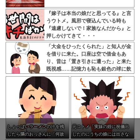
『嫁子は本当の娘だと思ってる』と言
うウトメ。風邪で寝込んでいる時も
『遠慮しないで！家族なんだから』と
押しかけてきて・・・
「大金をひったくられた」と知人が金
を借りに来た。口座は空で借金もあ
り、昔は「置き引きに遭った」と来た
既視感……記憶力も恥も銀色の球に飲
み込まれたパチンコ依存症さん
しょっぱいラーメンの汁を残
元コトメ「実妹の姪に祝儀出
したら隣のおっさんに「何故
したのにうちの娘には出さな