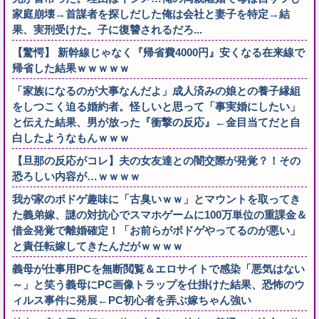
家庭崩壊→首謀者を探しだした俺は会社と妻子を特定→結
果、実刑受けた。子に復讐されるだろ...
【驚愕】 新幹線じゃなく『帰省費4000円』安くなる在来線で
帰省した結果ｗｗｗｗｗ
「家族になるのが大事なんだよ」成人済みの娘との養子縁組
をしつこく迫る婚約者。怪しいと思って「事実婚にしたい」
と伝えた結果、男が放った『衝撃の反応』←金目当てだと自
白したようなもんｗｗｗ
【旦那の反応がコレ】夫の女友達との闇交際が発覚？！その
恐ろしい内容が…ｗｗｗｗ
我が家のボドゲ趣味に「古臭いｗｗ」とマウントを取ってき
た義弟嫁、謎の対抗心でスマホゲームに100万単位の重課金＆
借金発覚で離婚確定！「お前らがボドゲやってるのが悪い」
と責任転嫁してきたんだがｗｗｗｗ
義母が仕事用PCを無断閲覧＆エロサイトで感染「悪気はない
～」と笑う義母にPC画像トラップを仕掛けた結果、恐怖のウ
ィルス事件に発展←PC初心者を弄ぶ嫁ちゃん強い