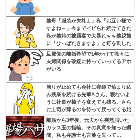
義母「服装が失礼よ」私「お互い様で
すよね～」今までイビられ続けてきた
私が義姉の披露宴で大暴れｗｗ義親族
に「ひっぱたきますよ」と釘を刺した
ったｗｗｗ
旦那側の離婚希望で1年かけて徐々に
夫婦関係を破綻に持っていってるアホ
がいる
周りが止めても会社に寝袋で泊まり込
み残業を続ける先輩Aさん。寝ないよ
うに社長が椅子を変えても残る、さら
に上司が帰るのを待って戻ってくる始
末…そんなある日、出社すると社内が
離婚から3年後、元夫から突然届いた
騒然としていて・・・
ガラス玉の指輪。その真意を知った瞬
間、私も弁護士も言葉を失って…