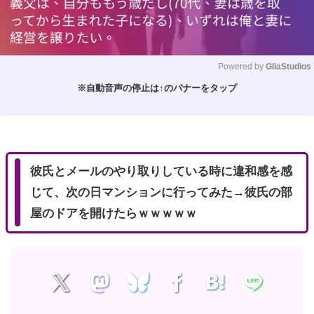
Powered by 
GliaStudios
※自動音声の停止は↑のバナーをタップ
M
u
t
e
彼氏とメールのやり取りしている時に違和感を感
じて、次の日マンションに行ってみた→彼氏の部
屋のドアを開けたらｗｗｗｗｗ