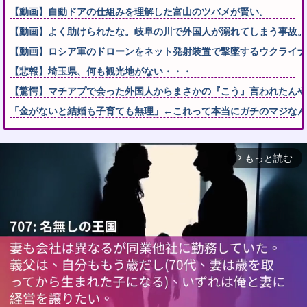
【動画】自動ドアの仕組みを理解した富山のツバメが賢い。
【動画】よく助けられたな。岐阜の川で外国人が溺れてしまう事故。
【動画】ロシア軍のドローンをネット発射装置で撃墜するウクライナ
【悲報】埼玉県、何も観光地がない・・・
【驚愕】マチアプで会った外国人からまさかの『こう』言われたんや
「金がないと結婚も子育ても無理」←これって本当にガチのマジなん
もっと読む
arrow_forward_ios