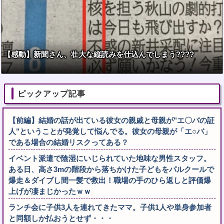
【感動】新聞さん、壮大な縦読みを仕込んでしまう????
ピックアップ記事
【前編】結婚の話が出ている彼女の親戚と母親が"エ〇バの証
人"ということが発覚して悩んでる。彼女の母親が「エ○バ」
である場合の結婚リスクってある？
イベント派遣で陰湿にいじられていた地味な男性スタッフ。
ある日、高さ3mの階段から落ちかけた子どもをパルクールで
爆走＆ダイブし間一髪で救出！職場の手のひら返しと評価爆
上げが凄まじかったｗｗ
ランチ会に子供3人を連れてきたママ。子供1人や単身参加者
と同額しか払おうとせず・・・