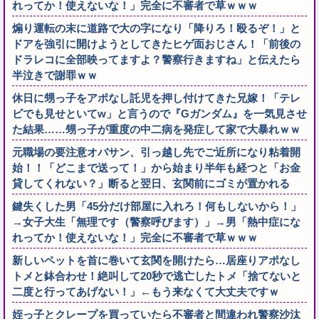
れってか！使えないな！」完全に不審者で草ｗｗｗ
煽り運転の末に道路で大の字になり「降りろ！殴るぞ！」と
ドアを強引に開けようとしてきたヒゲ面おじさん！「前後の
ドラレコに全部映ってますよ？警察行きますね」と伝えたら
半泣きで謝罪ｗｗ
休日に甥っ子をアポなし託児を押し付けてきた兄嫁！「テレ
ビでも見せといてw」と言うので『Gガンダム』を一気見させ
た結果……甥っ子が重度の中二病を発症して家で大暴れｗｗ
元職場の要注意オバサン、引っ越し先でご近所になり粘着開
始！！「どこまで送って！」から始まり半年も経つと「お金
貸してくれない？」断ると翌日、玄関前にゴミが置かれる
鍵失くした男「45分だけ部屋に入れろ！何もしないから！」
→女子大生「無理です（警察呼びます）」→男「熱中症にな
れってか！使えないな！」完全に不審者で草ｗｗｗ
新しいペットを首に巻いて玄関を開けたら…居座りアポなし
トメと鉢合わせ！絶叫して20秒で逃亡したトメ「捨てないと
二度と行ってあげない！」←もう来なくて大丈夫ですｗ
姪っ子とクレープを買っていたら不審者と間違われ警察沙汰