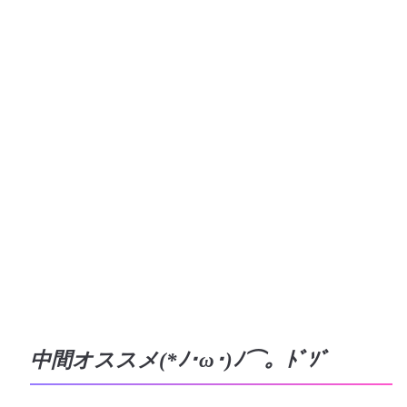
中間オススメ(*ﾉ･ω･)ﾉ⌒。ﾄﾞｿﾞ