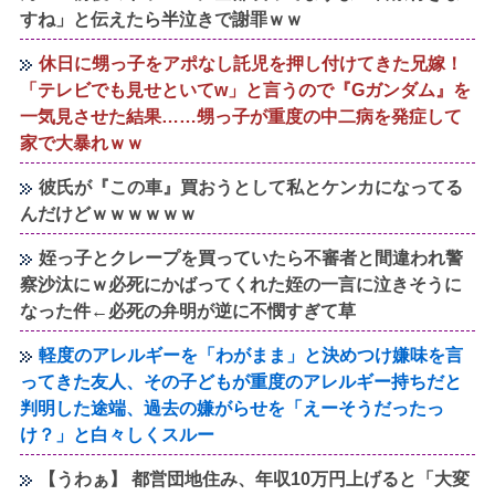
すね」と伝えたら半泣きで謝罪ｗｗ
休日に甥っ子をアポなし託児を押し付けてきた兄嫁！
「テレビでも見せといてw」と言うので『Gガンダム』を
一気見させた結果……甥っ子が重度の中二病を発症して
家で大暴れｗｗ
彼氏が『この車』買おうとして私とケンカになってる
んだけどｗｗｗｗｗｗ
姪っ子とクレープを買っていたら不審者と間違われ警
察沙汰にｗ必死にかばってくれた姪の一言に泣きそうに
なった件←必死の弁明が逆に不憫すぎて草
軽度のアレルギーを「わがまま」と決めつけ嫌味を言
ってきた友人、その子どもが重度のアレルギー持ちだと
判明した途端、過去の嫌がらせを「えーそうだったっ
け？」と白々しくスルー
【うわぁ】 都営団地住み、年収10万円上げると「大変