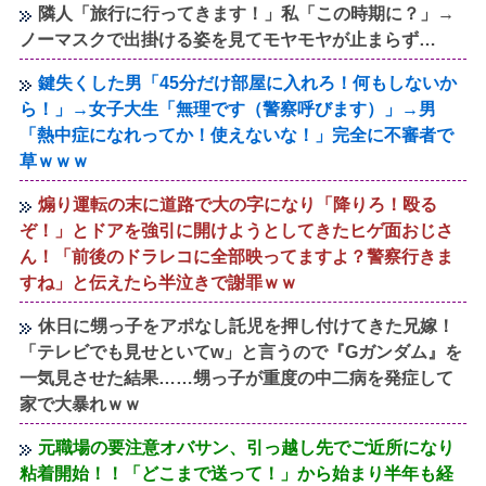
隣人「旅行に行ってきます！」私「この時期に？」→
ノーマスクで出掛ける姿を見てモヤモヤが止まらず…
鍵失くした男「45分だけ部屋に入れろ！何もしないか
ら！」→女子大生「無理です（警察呼びます）」→男
「熱中症になれってか！使えないな！」完全に不審者で
草ｗｗｗ
煽り運転の末に道路で大の字になり「降りろ！殴る
ぞ！」とドアを強引に開けようとしてきたヒゲ面おじさ
ん！「前後のドラレコに全部映ってますよ？警察行きま
すね」と伝えたら半泣きで謝罪ｗｗ
休日に甥っ子をアポなし託児を押し付けてきた兄嫁！
「テレビでも見せといてw」と言うので『Gガンダム』を
一気見させた結果……甥っ子が重度の中二病を発症して
家で大暴れｗｗ
元職場の要注意オバサン、引っ越し先でご近所になり
粘着開始！！「どこまで送って！」から始まり半年も経