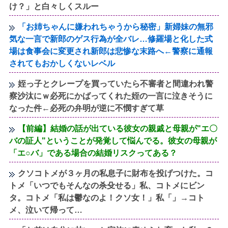
け？」と白々しくスルー
「お姉ちゃんに嫌われちゃうから秘密」新婦妹の無邪
気な一言で新郎のゲス行為が全バレ…修羅場と化した式
場は食事会に変更され新郎は悲惨な末路へ←警察に通報
されてもおかしくないレベル
姪っ子とクレープを買っていたら不審者と間違われ警
察沙汰にｗ必死にかばってくれた姪の一言に泣きそうに
なった件←必死の弁明が逆に不憫すぎて草
【前編】結婚の話が出ている彼女の親戚と母親が"エ〇
バの証人"ということが発覚して悩んでる。彼女の母親が
「エ○バ」である場合の結婚リスクってある？
クソコトメが３ヶ月の私息子に財布を投げつけた。コ
トメ「いつでもそんなの杀殳せる」私、コトメにビン
タ。コトメ「私は鬱なのよ！クソ女！」私「」→コト
メ、泣いて帰って…