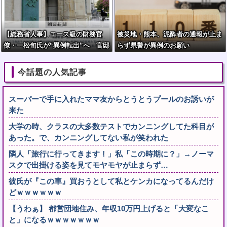
【総務省人事】エース級の財務官
被災地・熊本、泥酔者の通報が止ま
僚・一松旬氏が“異例転出”へ 官邸
らず県警が異例のお願い
幹部「協力的でなかったから」
今話題の人気記事
スーパーで手に入れたママ友からとうとうプールのお誘いが
来た
大学の時、クラスの大多数テストでカンニングしてた科目が
あった。で、カンニングしてない私が笑われた
隣人「旅行に行ってきます！」私「この時期に？」→ノーマ
スクで出掛ける姿を見てモヤモヤが止まらず…
彼氏が『この車』買おうとして私とケンカになってるんだけ
どｗｗｗｗｗｗ
【うわぁ】 都営団地住み、年収10万円上げると「大変なこ
と」になるｗｗｗｗｗｗｗ