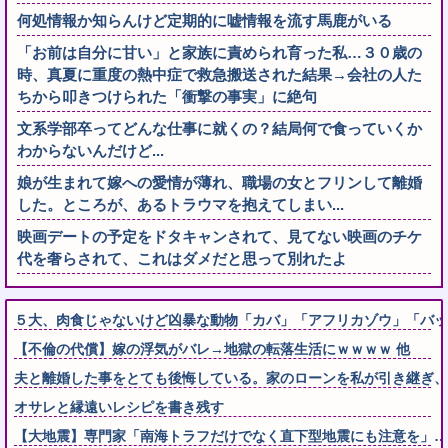
何処情報か知らんけど定期的に嘘情報を流す馬鹿がいる
「お前は自分に甘い」と家族に責められ育った私…３０歳の
時、真夏に重度の熱中症で救急搬送された結果→会社の人た
ちから叩きつけられた「衝撃の事実」に絶句
文系学部卒ってどんな仕事に就くの？結局何で食っていくか
わからないんだけど...
娘が生まれて嫁への愛情が薄れ、職場の女とフリンして離婚
した。ところが、あるトラウマを抱えてしまい...
映画デートの予定をドタキャンされて、見てない映画のチケ
代を奢らされて、これはダメだと思って別れたよ
５大、肉食じゃないけど凶暴な動物「カバ」「アフリカゾウ」「バッ
【不倫の代償】嫁の浮気がバレ→地獄の転落生活にｗｗｗｗ 他
夫と離婚した事をとても後悔している。家のローンを私が引き継ぎ、生
オサレと縁遠いレシピを書き残す
【大地震】専門家「南海トラフだけでなく直下型地震にも注意を」…