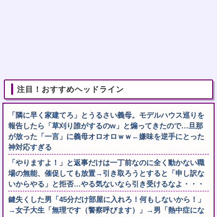
注目！おすすめヘッドライン
「隣に早く家建てろ」とうるさい義母。モデルハウス巡りを
報告したら「草刈り誰がするのw」と煽ってきたので…旦那
が放った「一言」に義母オロオロｗｗ←嫌味を逆手にとった
神対応すぎる
「やりますよ！」と返事だけは一丁前なのに全く動かない職
場の無能、催促しても放置→引き取ろうとすると「申し訳な
いからやる」と拒否…やる気ないなら引き受けるなよ・・・
鍵失くした男「45分だけ部屋に入れろ！何もしないから！」
→女子大生「無理です（警察呼びます）」→男「熱中症にな