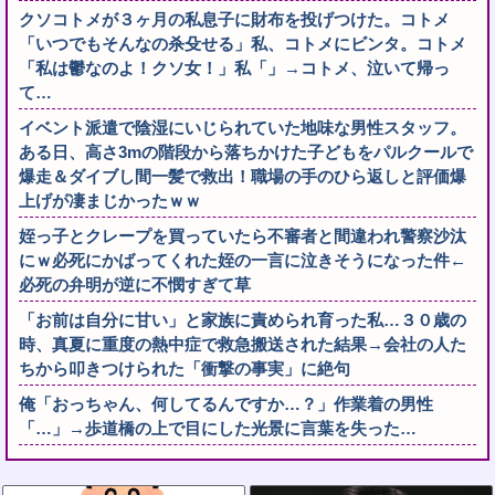
クソコトメが３ヶ月の私息子に財布を投げつけた。コトメ
「いつでもそんなの杀殳せる」私、コトメにビンタ。コトメ
「私は鬱なのよ！クソ女！」私「」→コトメ、泣いて帰っ
て…
イベント派遣で陰湿にいじられていた地味な男性スタッフ。
ある日、高さ3mの階段から落ちかけた子どもをパルクールで
爆走＆ダイブし間一髪で救出！職場の手のひら返しと評価爆
上げが凄まじかったｗｗ
姪っ子とクレープを買っていたら不審者と間違われ警察沙汰
にｗ必死にかばってくれた姪の一言に泣きそうになった件←
必死の弁明が逆に不憫すぎて草
「お前は自分に甘い」と家族に責められ育った私…３０歳の
時、真夏に重度の熱中症で救急搬送された結果→会社の人た
ちから叩きつけられた「衝撃の事実」に絶句
俺「おっちゃん、何してるんですか…？」作業着の男性
「…」→歩道橋の上で目にした光景に言葉を失った…