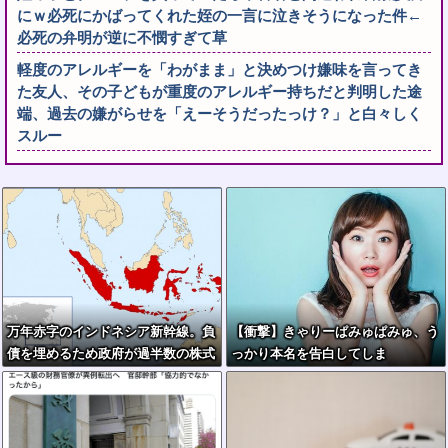
にｗ必死にかばってくれた姪の一言に泣きそうになった件←
必死の弁明が逆に不憫すぎて草
軽度のアレルギーを「わがまま」と決めつけ嫌味を言ってき
た友人、その子どもが重度のアレルギー持ちだと判明した途
端、過去の嫌がらせを「えーそうだったっけ？」と白々しく
スルー
万年赤字のインドネシア新幹線。負
【衝撃】きゃりーぱみゅぱみゅ、う
債を埋めるため政府が過半数の株式
っかり本名を告白してしま
を引き受ける
う！！！！！