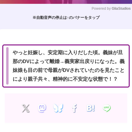
Powered by 
GliaStudios
※自動音声の停止は↑のバナーをタップ
M
u
t
e
やっと妊娠し、安定期に入りだした頃。義妹が旦
那のDVによって離婚→義実家出戻りになった。義
妹娘も目の前で母親がDVされていたのを見たこと
により親子共々、精神的に不安定な状態で！？