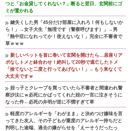
つと「お金貸してくれない？」断ると翌日、玄関前にゴ
ミが置かれる
鍵失くした男「45分だけ部屋に入れろ！何もしないか
ら！」→女子大生「無理です（警察呼びます）」→男
「熱中症になれってか！使えないな！」完全に不審者で
草ｗｗｗ
新しいペットを首に巻いて玄関を開けたら…居座りア
ポなしトメと鉢合わせ！絶叫して20秒で逃亡したトメ
「捨てないと二度と行ってあげない！」←もう来なくて
大丈夫ですｗ
姪っ子とクレープを買っていたら不審者と間違われ警
察沙汰にｗ必死にかばってくれた姪の一言に泣きそうに
なった件←必死の弁明が逆に不憫すぎて草
軽度のアレルギーを「わがまま」と決めつけ嫌味を言
ってきた友人、その子どもが重度のアレルギー持ちだと
判明した途端、過去の嫌がらせを「えーそうだったっ