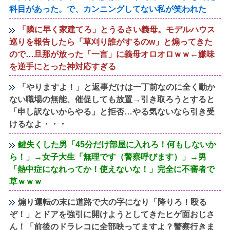
科目があった。で、カンニングしてない私が笑われた
「隣に早く家建てろ」とうるさい義母。モデルハウス
巡りを報告したら「草刈り誰がするのw」と煽ってきた
ので…旦那が放った「一言」に義母オロオロｗｗ←嫌味
を逆手にとった神対応すぎる
「やりますよ！」と返事だけは一丁前なのに全く動か
ない職場の無能、催促しても放置→引き取ろうとすると
「申し訳ないからやる」と拒否…やる気ないなら引き受
けるなよ・・・
鍵失くした男「45分だけ部屋に入れろ！何もしないか
ら！」→女子大生「無理です（警察呼びます）」→男
「熱中症になれってか！使えないな！」完全に不審者で
草ｗｗｗ
煽り運転の末に道路で大の字になり「降りろ！殴る
ぞ！」とドアを強引に開けようとしてきたヒゲ面おじさ
ん！「前後のドラレコに全部映ってますよ？警察行きま