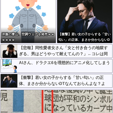
洋服の青山、空調ウェアを発売ｗｗ
【衝撃】若い女の子からする「甘い
ｗｗｗｗ
匂い」の正体、まさか分からないD
Tなんておらんよな？よな？w w w
【悲報】同性愛者女さん「女と付き合うの地獄す
w w w w w w w w
ぎる、男はどうやって耐えてんの？」←コレは同
意せざるおえないと話題に
AIさん、ドラクエ6を理想的にアニメ化してしまう
【衝撃】若い女の子からする「甘い匂い」の正
体、まさか分からないDTなんておらんよな？よ
な？w w w w w w w w w w w