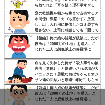
ら放たれた「耳を疑う理不尽すぎる一
言」に愕然←妊娠時期の操作とか超能
寮の乾燥機を朝から晩まで占有するア
力者かよ
ホ同僚に激怒！カゴも置かずに放置
し、出し入れ用に提供したゴミ袋すら
返さない…上司に相談しても「困って
るのはお前だけだから我慢しろ」←は
【後編】俺の娘の結婚が破談に。だが
ぁ？！
彼氏は「2000万の土地」を購入。こ
じれた二人は想像以上の修羅場に
血を見て失神した俺が「殺人事件の被
害者（遺体）」と勘違いされ現場が大
パニックに！勇敢なおばちゃんとオジ
サン達の団結力と勘違い劇がこちらｗ
ｗ
【前編】俺の娘の結婚が破談に。だが
彼氏は「2000万の土地」を購入。こ
じれた二人は想像以上の修羅場に