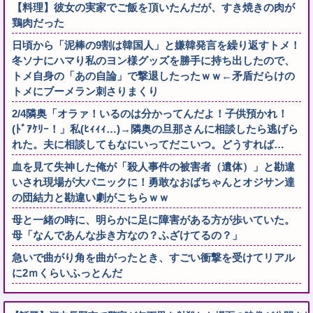
【料理】彼女の実家でご飯を頂いたんだが、すき焼きの肉が
鶏肉だった
日頃から「泥棒の9割は韓国人」と嫌韓発言を繰り返すトメ！
冬ソナにハマり私のヨン様グッズを勝手に持ち出したので、
トメ自身の「あの自論」で撃退したったｗｗ←矛盾だらけの
トメにブーメラン刺さりまくり
2/4隣奥「オラァ！いるのは分かってんだよ！子供預かれ！
(ﾄﾞｱｹﾘｰ！」私(ﾋｨｨｨ…)→隣奥の旦那さんに相談したら逃げら
れた。夫に相談してもなにいってだこいつ。どうすれば…
血を見て失神した俺が「殺人事件の被害者（遺体）」と勘違
いされ現場が大パニックに！勇敢なおばちゃんとオジサン達
の団結力と勘違い劇がこちらｗｗ
母と一緒の時に、明らかに足に障害がある方が歩いていた。
母「なんであんな歩き方なの？ふざけてるの？」
急いで曲がり角を曲がったとき、すごい衝撃を受けてリアル
に2ｍくらいふっとんだ