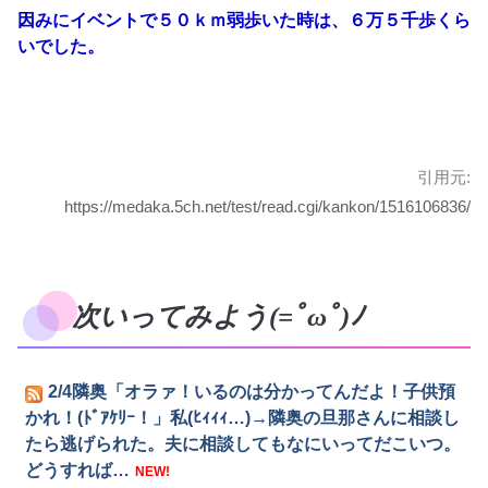
因みにイベントで５０ｋｍ弱歩いた時は、６万５千歩くら
いでした。
引用元:
https://medaka.5ch.net/test/read.cgi/kankon/1516106836/
次いってみよう(=ﾟωﾟ)ﾉ
2/4隣奥「オラァ！いるのは分かってんだよ！子供預
かれ！(ﾄﾞｱｹﾘｰ！」私(ﾋｨｨｨ…)→隣奥の旦那さんに相談し
たら逃げられた。夫に相談してもなにいってだこいつ。
どうすれば…
NEW!