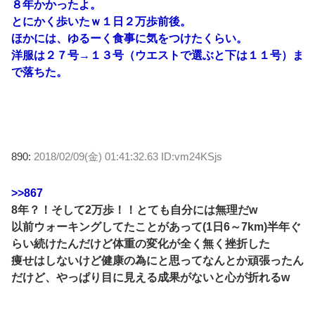
８年かかったよ。
とにかく歩いたｗ１日２万歩前後。
ほかには、ゆるーく食事に気をつけたくらい。
洋服は２７号→１３号（ウエストで選ぶと下は１１号）ま
で落ちた。
890:
2018/02/09(金) 01:41:32.63 ID:vm24KSjs
>>867
8年？！そして2万歩！！とても自分には無理だw
以前ウォーキングしてたことがあって(1日6～7km)半年ぐ
らい続けたんだけど体重の変化が全く無く挫折した
痩せはしないけど健康の為にと思ってなんとか頑張ったん
だけど、やっぱり目に見える成果がないと心が折れるw