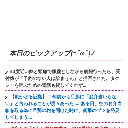
本日のピックアップ(=ﾟωﾟ)ﾉ
40度近い熱と頭痛で朦朧としながら病院行ったら、受
付嬢が「予約のない人は診ません」と拒否された。タク
シーを呼ぶための電話も貸してくれず...
【動かざる証拠】 半年前から旦那に「お弁当いらな
い」と言われることが度々あった → ある日、空のお弁当
箱を取る為に旦那の鞄を開けた時に、衝撃のブツを発見
してしまう…