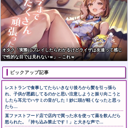
オタク「実際にプレイしたらわかるけどライザは友達って感じ
で性的な目では見れないｗ」←これｗ
ピックアップ記事
レストランで食事してたらいきなり後ろから髪を引っ張ら
れ、子供が悪戯してるのかと思い注意しようと振り向こうと
したら耳元でハサミの音がした！妙に頭が軽くなったと思っ
たら…
某ファストフード店で店内で買った水を使って薬を飲んだら
怒られた。「持ち込み禁止です！」と大きな声で…