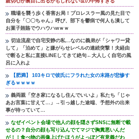
親切心が裏目に出るかもしれない世の中怖すぎる
職場を襲う歩く香害お局！プロレスラー風の見た目で
自分を「〇〇ちゃん」呼び、部下を鬱病で何人も潰して
お菓子賄賂でウハウハwｗｗ
切迫流産で自宅安静の私…なのに義弟が「シャワー貸
して」「泊めて」と嫌がらせレベルの連続突撃！夫経由
で断ると私に直接LINEしてきて絶句←大人しく自宅の風
呂に入れよ
【肥満】 103キロで彼氏にフラれた女の末路が悲惨す
ぎるｗｗｗｗ
義両親「空き家になるし住んでいいよ」私たち「じゃ
あお言葉に甘えて…」→引っ越した途端、予想外の出来
事が待っていて…
なぜイベント会場で他人の顔を隠さずSNSに無断で載
せるの？自分の顔も写り込んでてマジで胸糞悪いんだ
が！！食べ物の画像上げたほうがよっぽど有意義だわ