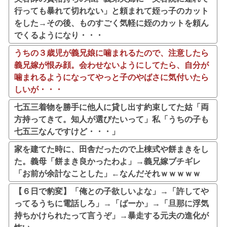
行っても暴れて切れない」と頼まれて姪っ子のカット
をした→その後、ものすごく気軽に姪のカットを頼ん
でくるようになり・・・
うちの３歳児が義兄娘に噛まれるたので、注意したら
義兄嫁が恨み顔。会わせないようにしてたら、自分が
噛まれるようになってやっと子のやばさに気付いたら
しいが・・・
七五三着物を勝手に他人に貸し出す約束してた姑「両
方持ってきて。知人が選びたいって」私「うちの子も
七五三なんですけど・・・」
家を建てた時に、田舎だったので上棟式や餅まきをし
た。義母「餅まき良かったわよ」→義兄嫁ブチギレ
「お前が余計なことした」←なんだそれｗｗｗｗｗ
【６日で豹変】「俺との子欲しいよな」→「許してや
ってるうちに電話しろ」→「ばーか」→「旦那に浮気
持ちかけられたって言うぞ」→暴走する元夫の進化が