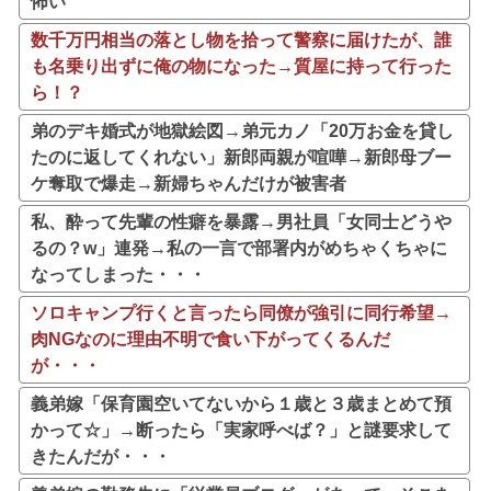
怖い
数千万円相当の落とし物を拾って警察に届けたが、誰
も名乗り出ずに俺の物になった→質屋に持って行った
ら！？
弟のデキ婚式が地獄絵図→弟元カノ「20万お金を貸し
たのに返してくれない」新郎両親が喧嘩→新郎母ブー
ケ奪取で爆走→新婦ちゃんだけが被害者
私、酔って先輩の性癖を暴露→男社員「女同士どうや
るの？w」連発→私の一言で部署内がめちゃくちゃに
なってしまった・・・
ソロキャンプ行くと言ったら同僚が強引に同行希望→
肉NGなのに理由不明で食い下がってくるんだ
が・・・
義弟嫁「保育園空いてないから１歳と３歳まとめて預
かって☆」→断ったら「実家呼べば？」と謎要求して
きたんだが・・・