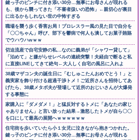
鍵っ子のピンチに付き添い30分…無事にお母さんが現れる
も、後から襲ってきた「不審者扱いの恐怖」←親切心が裏目
に出るかもしれない世の中怖すぎる
職場を襲う歩く香害お局！プロレスラー風の見た目で自分を
「〇〇ちゃん」呼び、部下を鬱病で何人も潰してお菓子賄賂
でウハウハwｗｗ
切迫流産で自宅安静の私…なのに義弟が「シャワー貸して」
「泊めて」と嫌がらせレベルの連続突撃！夫経由で断ると私
に直接LINEしてきて絶句←大人しく自宅の風呂に入れよ
38歳マザコン夫の誕生日に「むしゅこたんおめでとう！」と
義実家を飾り付ける超過干渉トメ！ご近所さんを招待してあ
げたら、38歳メタボ夫が登場して近所のおじいさんが大爆発
する事態に
家購入に「ダメダメ！」と猛反対するトメに「あなたの家じ
ゃありません」と言い放った結果→激怒したトメが自ら〇〇
を口にして最高の展開へｗｗｗｗｗｗ
住宅街を歩いていたら小１女児に泣きながら抱きつかれた。
鍵っ子のピンチに付き添い30分…無事にお母さんが現れる