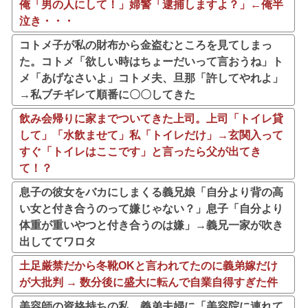
俺「男の人にして！」婦警「逮捕しますよ？」←俺半
泣き・・・
コトメ子が私の財布から金盗むところを見てしまっ
た。コトメ「欲しい時はちょーだいって言おうね」ト
メ「あげなさいよ」コトメ夫、旦那「許してやれよ」
→私ブチギレて順番に〇〇してきた
飲み会帰りに家までついてきた上司。上司「トイレ貸
して」「水飲ませて」私「トイレだけ」→玄関入って
すぐ「トイレはここです」と言ったら父が出てき
て！？
息子の彼女をバカにしまくる義兄娘「自分より背の高
い女と付き合うのって嫌じゃない？」息子「自分より
体重が重いやつと付き合うのは嫌」→義兄一家が吹き
出しててワロタ
土足厳禁だから冬靴OKと言われてたのに義弟嫁だけ
が大批判 → 数分後に盛大に転んで自業自得すぎた件
美容師の資格持ちの私。義弟夫婦に「美容院に連れて