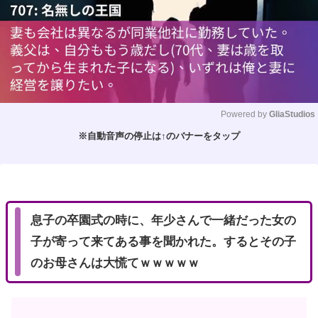
Powered by 
GliaStudios
※自動音声の停止は↑のバナーをタップ
M
u
t
e
息子の卒園式の時に、年少さんで一緒だった女の
子が寄って来てある事を聞かれた。するとその子
のお母さんは大慌てｗｗｗｗｗ