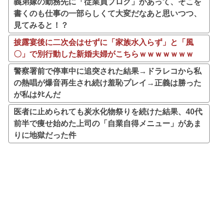
義弟嫁の勤務先に「従業員ブログ」があって、そこを
書くのも仕事の一部らしくて大変だなあと思いつつ、
見てみると！？
披露宴後に二次会はせずに「家族水入らず」と「風
〇」で別行動した新婚夫婦がこちらｗｗｗｗｗｗｗ
警察署前で停車中に追突された結果→ドラレコから私
の熱唱が爆音再生され続け羞恥プレイ→正義は勝った
が私はﾀﾋんだ
医者に止められても炭水化物祭りを続けた結果、40代
前半で痩せ始めた上司の「自業自得メニュー」があま
りに地獄だった件