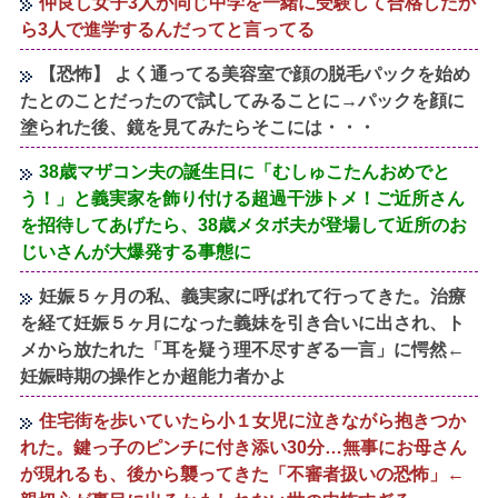
仲良し女子3人が同じ中学を一緒に受験して合格したか
ら3人で進学するんだってと言ってる
【恐怖】 よく通ってる美容室で顔の脱毛パックを始め
たとのことだったので試してみることに→パックを顔に
塗られた後、鏡を見てみたらそこには・・・
38歳マザコン夫の誕生日に「むしゅこたんおめでと
う！」と義実家を飾り付ける超過干渉トメ！ご近所さん
を招待してあげたら、38歳メタボ夫が登場して近所のお
じいさんが大爆発する事態に
妊娠５ヶ月の私、義実家に呼ばれて行ってきた。治療
を経て妊娠５ヶ月になった義妹を引き合いに出され、ト
メから放たれた「耳を疑う理不尽すぎる一言」に愕然←
妊娠時期の操作とか超能力者かよ
住宅街を歩いていたら小１女児に泣きながら抱きつか
れた。鍵っ子のピンチに付き添い30分…無事にお母さん
が現れるも、後から襲ってきた「不審者扱いの恐怖」←