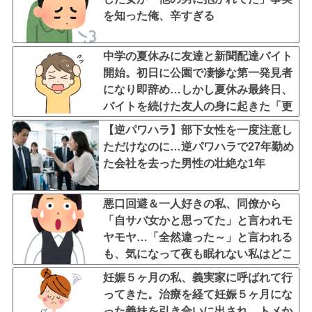
を知った俺、辛すぎる
中学の夏休みに友達と新聞配達バイト
開始。初日に公園で凄惨な第一発見者
になり即辞め…しかし夏休み最終日、
バイトを続けた友人の身に起きた「更
なる悲劇」←このバイト先、呪われす
【逆パワハラ】部下女性を一度注意し
ぎだろ
ただけなのに…逆パワハラで27年勤め
た会社を去った男性の壮絶な1年
悪口回避＆一人好きの私、同僚から
「自サバ女かと思ってた」と言われモ
ヤモヤ…「全然違った～」と言われる
も、気になって夜も眠れない私はどこ
がサバサバ？←ネチネチ気にしてる時
妊娠５ヶ月の私、義実家に呼ばれて行
点で自サバじゃない
ってきた。治療を経て妊娠５ヶ月にな
った義妹を引き合いに出され、トメか