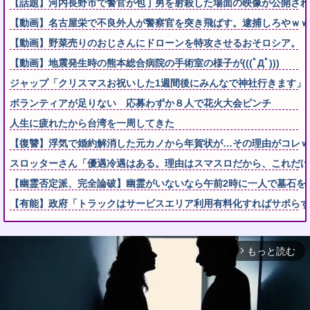
【話題】河内長野市で警官が包丁男を射殺した場面の映像が公開され
【動画】名古屋栄で不良外人が警察官を突き飛ばす。逮捕しろやｗｗ
【動画】野菜売りのおじさんにドローンを特攻させるおそロシア。
【動画】地震発生時の熊本総合病院の手術室の様子が(((ﾟДﾟ)))
ジャップ「クリスマスお祝いした1週間後にみんなで神社行きます」
ボランティアが足りない 応募わずか８人で花火大会ピンチ
人生に疲れたから台湾を一周してきた
【復讐】浮気で婚約解消した元カノから年賀状が…その理由がコレｗ
スロッターさん「優遇冷遇はある。理由はスマスロだから、これだけ
【幽霊否定派、完全論破】幽霊がいないなら午前2時に一人で墓石を
【有能】政府「トラックはサービスエリア利用有料化すればサボらず
もっと読む
arrow_forward_ios