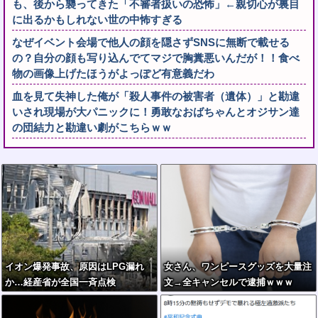
も、後から襲ってきた「不審者扱いの恐怖」←親切心が裏目
に出るかもしれない世の中怖すぎる
なぜイベント会場で他人の顔を隠さずSNSに無断で載せる
の？自分の顔も写り込んでてマジで胸糞悪いんだが！！食べ
物の画像上げたほうがよっぽど有意義だわ
血を見て失神した俺が「殺人事件の被害者（遺体）」と勘違
いされ現場が大パニックに！勇敢なおばちゃんとオジサン達
の団結力と勘違い劇がこちらｗｗ
イオン爆発事故、原因はLPG漏れ
女さん、ワンピースグッズを大量注
か…経産省が全国一斉点検
文→全キャンセルで逮捕ｗｗｗ