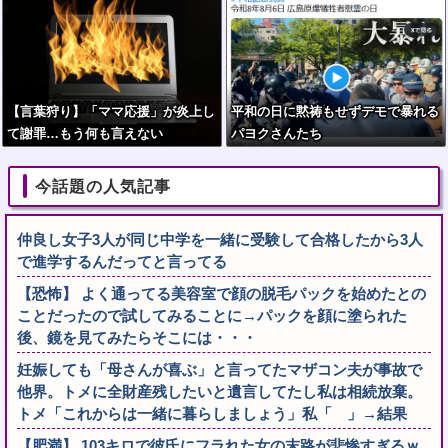
【言葉狩り】「ママ応援」が炎上し
平和の日に黙祷もせずデモで暴れる
て謝罪…もう何も言えない
パヨクさんたち
今話題の人気記事
仲良し女子3人が同じ中学を一緒に受験して合格したから3人
で進学するんだってと言ってる
【恐怖】 よく通ってる美容室で顔の脱毛パックを始めたとの
ことだったので試してみることに→パックを顔に塗られた
後、鏡を見てみたらそこには・・・
妊娠しても「母さんが喜ぶ」と言ってたマザコン夫が事故で
他界。トメに全財産残したいと遺言してたし私は相続放棄。
トメ「これからは一緒に暮らしましょう」私「 」→結果
【肥満】 103キロで彼氏にフラれた女の末路が悲惨すぎるｗ