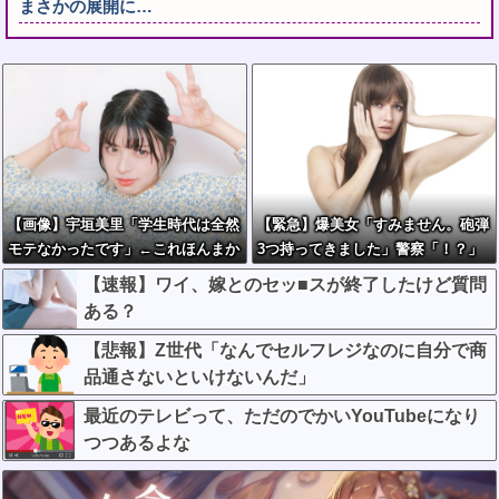
まさかの展開に…
【画像】宇垣美里「学生時代は全然
【緊急】爆美女「すみません。砲弾
モテなかったです」←これほんまか
3つ持ってきました」警察「！？」
ぁ？w w w w w w w w
自衛隊「！？」→結果w w w w w w
【速報】ワイ、嫁とのセッ■スが終了したけど質問
w w
ある？
【悲報】Z世代「なんでセルフレジなのに自分で商
品通さないといけないんだ」
最近のテレビって、ただのでかいYouTubeになり
つつあるよな