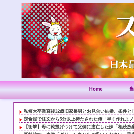
Home
当
私短大卒業直後32歳旧家長男とお見合い結婚、条件とし
定食屋で注文から5分以上待たされた俺「早く作れよノロ
【衝撃】母に靴投げつけて父側に逃亡した妹「相続放棄の