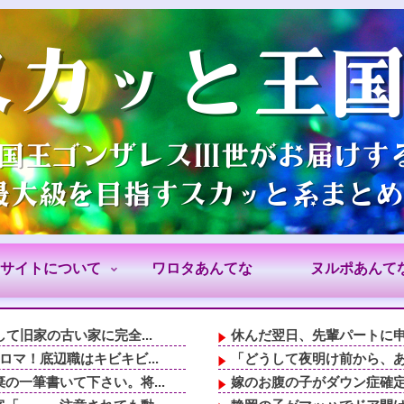
サイトについて
ワロタあんてな
ヌルポあんて
て旧家の古い家に完全...
休んだ翌日、先輩パートに申
マ！底辺職はキビキビ...
「どうして夜明け前から、あ
一筆書いて下さい。将...
嫁のお腹の子がダウン症確定