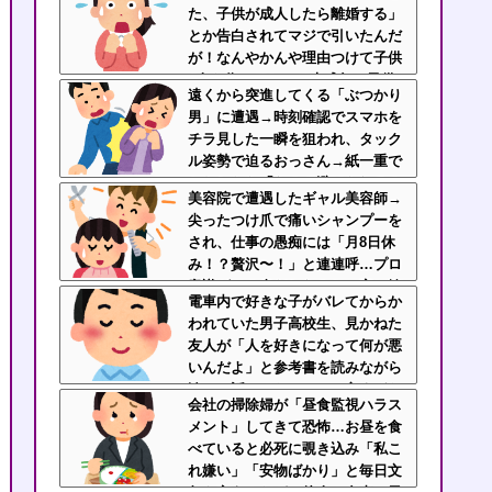
た、子供が成人したら離婚する」
とか告白されてマジで引いたんだ
が！なんやかんや理由つけて子供
4人も作っておいて未成年の子供
遠くから突進してくる「ぶつかり
に言う話かよ！
男」に遭遇→時刻確認でスマホを
チラ見した一瞬を狙われ、タック
ル姿勢で迫るおっさん→紙一重で
かわしたら「なんで避けられるん
美容院で遭遇したギャル美容師→
だよ！」と絶叫逃走
尖ったつけ爪で痛いシャンプーを
され、仕事の愚痴には「月8日休
み！？贅沢〜！」と連連呼…プロ
意識ゼロの身だしなみと、客に嫉
電車内で好きな子がバレてからか
妬してマウントを取ってくるのが
われていた男子高校生、見かねた
不快すぎ・・・
友人が「人を好きになって何が悪
いんだよ」と参考書を読みながら
淡々と話してた←カッコ良すぎだ
会社の掃除婦が「昼食監視ハラス
ろ
メント」してきて恐怖…お昼を食
べていると必死に覗き込み「私こ
れ嫌い」「安物ばかり」と毎日文