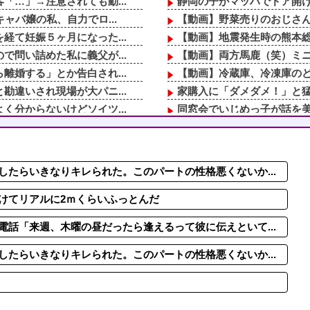
…」→注意されても動...
静岡の子がマッハでドア開
ャバ嬢の私、自力でロ...
【動画】野菜売りのおじさ
て妊娠５ヶ月になった...
【動画】地震発生時の熊本総合病
問い詰めた私に義父が...
【動画】両方馬鹿（笑）ミニ
婚する」とか告白され...
【動画】冷蔵庫、冷凍庫の
違いされ現場が大パニ...
家購入に「ダメダメ！」と猛
分からないけどソイツ...
同窓会でいじめっ子が話を美
っていたら、とんでも...
なぜイベント会場で他人の顔
仕事してて遅くまで残...
【恐怖】元キラキラ娘が友
とか荷物もない。今日...
中国人「一番悪いと思う国は
たらいきなりキレられた。このパートの性格悪くないか...
兄嫁が子供達を連れて...
入院数日前、夜中に目が覚め
」「泊めて」と嫌がら...
石材店事務の面接行ってきた
けてリアルに2ｍくらいふっとんだ
話「来週、木曜の昼だったら逢えるって彼に伝えといて...
たらいきなりキレられた。このパートの性格悪くないか...