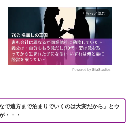
もっと読む
arrow_forward_ios
Powered by 
GliaStudios
M
u
t
なで遠方まで泊まりでいくのは大変だから」とウ
e
が・・・