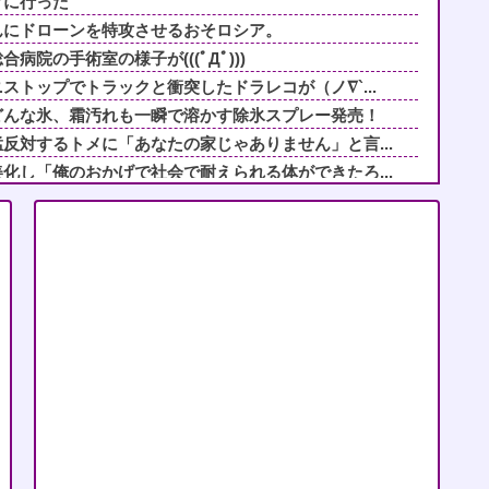
けに行った
んにドローンを特攻させるおそロシア。
院の手術室の様子が(((ﾟДﾟ)))
ストップでトラックと衝突したドラレコが（ノ∇`...
どんな氷、霜汚れも一瞬で溶かす除氷スプレー発売！
反対するトメに「あなたの家じゃありません」と言...
化し「俺のおかげで社会で耐えられる体ができたろ...
を隠さずSNSに無断で載せるの？自分の顔も写り...
達に全スカンされ醜く変貌…その驚愕の理由ｗｗｗｗ
？」→1位中国ｗ 何で中国は日本が悪いと思って...
たら体が動かなくて、目だけで周囲を見回したら、...
が、募集内容と仕事内容が全然違った。接客と清掃...