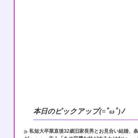
本日のピックアップ(=ﾟωﾟ)ﾉ
私短大卒業直後32歳旧家長男とお見合い結婚、