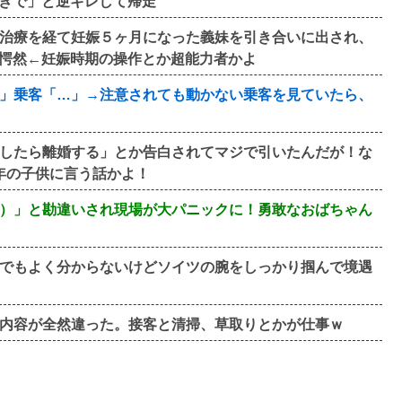
きで」と逆ギレして帰走
治療を経て妊娠５ヶ月になった義妹を引き合いに出され、
愕然←妊娠時期の操作とか超能力者かよ
」乗客「…」→注意されても動かない乗客を見ていたら、
したら離婚する」とか告白されてマジで引いたんだが！な
年の子供に言う話かよ！
）」と勘違いされ現場が大パニックに！勇敢なおばちゃん
でもよく分からないけどソイツの腕をしっかり掴んで境遇
内容が全然違った。接客と清掃、草取りとかが仕事ｗ