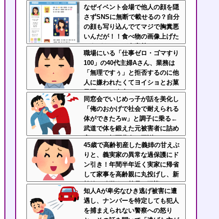
句を言うんだが、他人の食事に異
なぜイベント会場で他人の顔を隠
様な執着を見せるのまじでストレ
さずSNSに無断で載せるの？自分
ス
の顔も写り込んでてマジで胸糞悪
いんだが！！食べ物の画像上げた
ほうがよっぽど有意義だわ
職場にいる「仕事ゼロ・ゴマすり
100」の40代主婦Aさん、業務は
「無理ですぅ」と拒否するのに他
人に嫌われたくてヨイショとお菓
子配りだけ全力すぎる
同窓会でいじめっ子が話を美化し
「俺のおかげで社会で耐えられる
体ができたろw」と調子に乗る←
武道で体を鍛えた元被害者に詰め
寄られて顔面蒼白で平謝りｗｗｗ
45歳で高齢初産した義姉の甘えぶ
りと、義実家の異常な過保護にド
ン引き！年間半年近く実家に帰省
して家事を高齢親に丸投げし、新
幹線の移動すら義兄に送迎させて
知人Aが卑劣なひき逃げ被害に遭
いた・・・
遇し、ナンバーを特定しても犯人
を捕まえられない警察への怒り