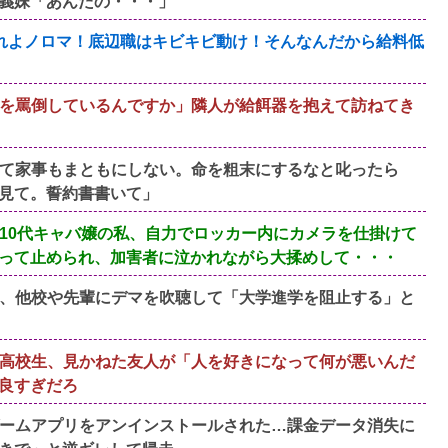
義妹「あんたの・・・」
れよノロマ！底辺職はキビキビ動け！そんなんだから給料低
を罵倒しているんですか」隣人が給餌器を抱えて訪ねてき
て家事もまともにしない。命を粗末にするなと叱ったら
見て。誓約書書いて」
10代キャバ嬢の私、自力でロッカー内にカメラを仕掛けて
って止められ、加害者に泣かれながら大揉めして・・・
、他校や先輩にデマを吹聴して「大学進学を阻止する」と
高校生、見かねた友人が「人を好きになって何が悪いんだ
良すぎだろ
ームアプリをアンインストールされた…課金データ消失に