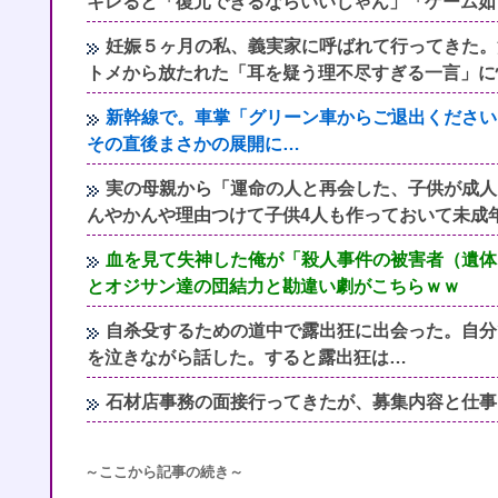
キレると「復元できるならいいじゃん」「ゲーム如
妊娠５ヶ月の私、義実家に呼ばれて行ってきた。
トメから放たれた「耳を疑う理不尽すぎる一言」に
新幹線で。車掌「グリーン車からご退出ください
その直後まさかの展開に…
実の母親から「運命の人と再会した、子供が成人
んやかんや理由つけて子供4人も作っておいて未成
血を見て失神した俺が「殺人事件の被害者（遺体
とオジサン達の団結力と勘違い劇がこちらｗｗ
自杀殳するための道中で露出狂に出会った。自分
を泣きながら話した。すると露出狂は…
石材店事務の面接行ってきたが、募集内容と仕事
～ここから記事の続き～