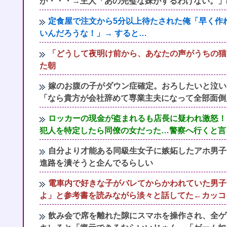
が・・・→主人「あの完璧な妹がするわけない。」
定食屋で注文から5分以上待たされた俺「早く作
いんだろうな！」→ すると…
「どうして夜明け前から、あなたの声がうちの猫
た朝
嫁のお腹の子がダウン症確定。おろしたいと泣い
「なら貴方が会社辞めて専業主夫になって全部面倒
ロッカーの現金が盗まれるも店長に疑われ激怒！
犯人を特定したら同僚の女だった…警察へ行くと言
自分より才能ある同級生女子に嫉妬したアホ男子
進路を潰そうと企んでるらしい
電車内で好きな子がバレてからかわれていた男子
よ」と参考書を読みながら淡々と話してた←カッコ
飲み会で席を離れた隙にスマホを操作され、全ゲ