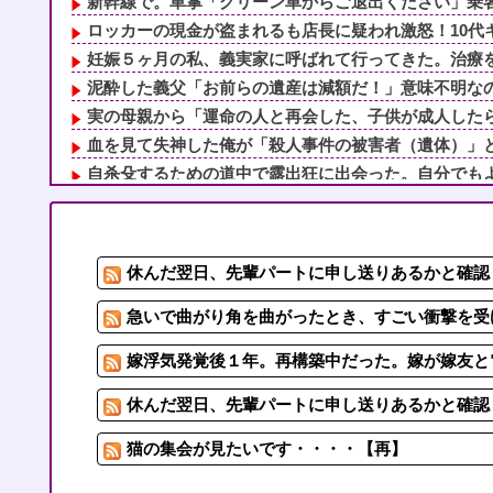
新幹線で。車掌「グリーン車からご退出ください」乗客「
ロッカーの現金が盗まれるも店長に疑われ激怒！10代キ
妊娠５ヶ月の私、義実家に呼ばれて行ってきた。治療を経
泥酔した義父「お前らの遺産は減額だ！」意味不明なので
実の母親から「運命の人と再会した、子供が成人したら離
血を見て失神した俺が「殺人事件の被害者（遺体）」と勘
自杀殳するための道中で露出狂に出会った。自分でもよく
NTTから見に覚えのない請求書がきた。無視しようと思
旦那の同僚女が旦那の元カノ。なのにしょっちゅうペアで
朝起きたら嫁がいない。出掛けたのかなと思ったけど、服
休んだ翌日、先輩パートに申し送りあるかと確認し
呼ばれて義兄家に行くといつも何故か義兄嫁兄がいて、義
切迫流産で自宅安静の私…なのに義弟が「シャワー貸して
急いで曲がり角を曲がったとき、すごい衝撃を受
嫁浮気発覚後１年。再構築中だった。嫁が嫁友と電
休んだ翌日、先輩パートに申し送りあるかと確認し
猫の集会が見たいです・・・・【再】