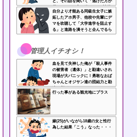
と、その話を聞いて「逃げた方が
得じゃん」と言い放ったBの神経
自分より才能ある同級生女子に嫉
がわからん
妬したアホ男子、他校や先輩にデ
マを吹聴して「大学進学を阻止す
る」と進路を潰そうと企んでるら
しい
管理人イチオシ！
血を見て失神した俺が「殺人事件
の被害者（遺体）」と勘違いされ
現場が大パニックに！勇敢なおば
ちゃんとオジサン達の団結力と勘
違い劇がこちらｗｗ
行った事がある観光地にプラス
嫁(25)がいながら18歳の女と性行
為した結果「こう」なった・・・