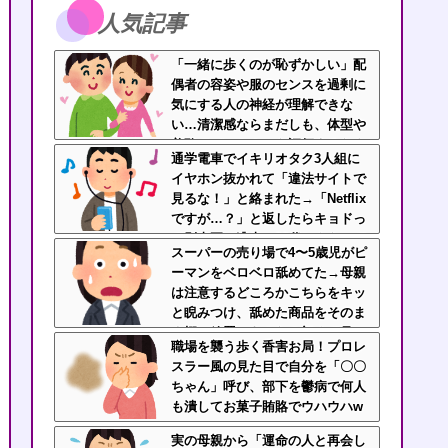
人気記事
「一緒に歩くのが恥ずかしい」配
偶者の容姿や服のセンスを過剰に
気にする人の神経が理解できな
い…清潔感ならまだしも、体型や
美醜でパートナーを評価するなよ
通学電車でイキリオタク3人組に
イヤホン抜かれて「違法サイトで
見るな！」と絡まれた→「Netflix
ですが…？」と返したらキョドっ
て別車両へ逃走…20代にもなって
スーパーの売り場で4〜5歳児がピ
群れてイキってくんな
ーマンをベロベロ舐めてた→母親
は注意するどころかこちらをキッ
と睨みつけ、舐めた商品をそのま
ま棚へ放置…あんなの初めて見
職場を襲う歩く香害お局！プロレ
た・・・
スラー風の見た目で自分を「〇〇
ちゃん」呼び、部下を鬱病で何人
も潰してお菓子賄賂でウハウハw
ｗｗ
実の母親から「運命の人と再会し