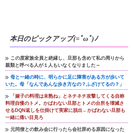
本日のピックアップ(=ﾟωﾟ)ﾉ
この度家族全員と絶縁し、旦那も含めて私の周りから
親類と呼べる人が１人もいなくなりました～
母と一緒の時に、明らかに足に障害がある方が歩いて
いた。母「なんであんな歩き方なの？ふざけてるの？」
「嫁子の料理は未熟ね」とネチネチ攻撃してくる自称
料理自慢のトメ。かばわない旦那とトメの台所を壊滅さ
せるDQN返しを仕掛けて実家に脱出←かばわない旦那も
一緒に痛い目見ろ
元同僚との飲み会に行ったら会社辞める原因になった