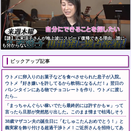
【謎】広末涼子さんが地上波にスピード復帰できる理由、誰に
も分からない・・・
ピックアップ記事
ウトメに卵入りのお菓子などを食べさせられた息子が入院。
ウトメ『好き嫌いを許してるから軟弱になるんだ！』翌日の
バレンタインにある物でチョコレートを作り、ウトメに渡し
たら...
「まっちゃんぐらい稼いでたら最終的には許すかもｗ」って
言ったら旦那が突然怒り出した。このまま情まで枯渇しそう
38歳マザコン夫の誕生日に「むしゅこたんおめでとう！」と
義実家を飾り付ける超過干渉トメ！ご近所さんを招待してあ