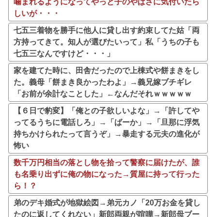
噛まれるようになってやっと子のやばさに気付いたら
しいが・・・
七五三着物を勝手に他人に貸し出す約束してた姑「両
方持ってきて。知人が選びたいって」私「うちの子も
七五三なんですけど・・・」
家を建てた時に、田舎だったので上棟式や餅まきをし
た。義母「餅まき良かったわよ」→義兄嫁ブチギレ
「お前が余計なことした」←なんだそれｗｗｗｗｗ
【６日で豹変】「俺との子欲しいよな」→「許してや
ってるうちに電話しろ」→「ばーか」→「旦那に浮気
持ちかけられたって言うぞ」→暴走する元夫の進化が
怖い
数千万円相当の落とし物を拾って警察に届けたが、誰
も名乗り出ずに俺の物になった→質屋に持って行った
ら！？
弟のデキ婚式が地獄絵図→弟元カノ「20万お金を貸し
たのに返してくれない」新郎両親が喧嘩→新郎母ブー