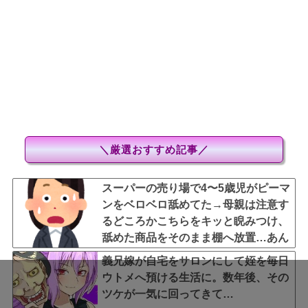
＼厳選おすすめ記事／
スーパーの売り場で4〜5歳児がピーマ
ンをベロベロ舐めてた→母親は注意す
るどころかこちらをキッと睨みつけ、
舐めた商品をそのまま棚へ放置…あん
なの初めて見た・・・
義兄嫁が自宅をサロンにして姪を毎日
ウトメへ預ける生活に。数年後、その
ツケが一気に回ってきて…