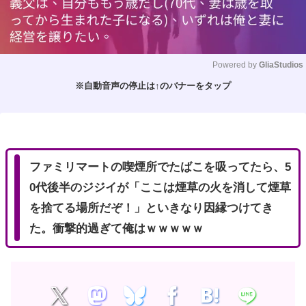
Powered by 
GliaStudios
※自動音声の停止は↑のバナーをタップ
M
u
t
e
ファミリマートの喫煙所でたばこを吸ってたら、5
0代後半のジジイが「ここは煙草の火を消して煙草
を捨てる場所だぞ！」といきなり因縁つけてき
た。衝撃的過ぎて俺はｗｗｗｗｗ