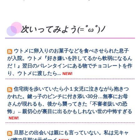
次いってみよう(=ﾟωﾟ)ﾉ
ウトメに卵入りのお菓子などを食べさせられた息子
が入院。ウトメ『好き嫌いを許してるから軟弱になるん
だ！』翌日のバレンタインにある物でチョコレートを作
り、ウトメに渡したら...
NEW!
住宅街を歩いていたら小１女児に泣きながら抱きつ
かれた。鍵っ子のピンチに付き添い30分…無事にお母
さんが現れるも、後から襲ってきた「不審者扱いの恐
怖」←親切心が裏目に出るかもしれない世の中怖すぎる
NEW!
旦那との出会いは親にも言っていない。私は元キャ