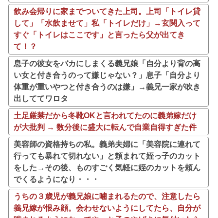
飲み会帰りに家までついてきた上司。上司「トイレ貸
して」「水飲ませて」私「トイレだけ」→玄関入って
すぐ「トイレはここです」と言ったら父が出てき
て！？
息子の彼女をバカにしまくる義兄娘「自分より背の高
い女と付き合うのって嫌じゃない？」息子「自分より
体重が重いやつと付き合うのは嫌」→義兄一家が吹き
出しててワロタ
土足厳禁だから冬靴OKと言われてたのに義弟嫁だけ
が大批判 → 数分後に盛大に転んで自業自得すぎた件
美容師の資格持ちの私。義弟夫婦に「美容院に連れて
行っても暴れて切れない」と頼まれて姪っ子のカット
をした→その後、ものすごく気軽に姪のカットを頼ん
でくるようになり・・・
うちの３歳児が義兄娘に噛まれるたので、注意したら
義兄嫁が恨み顔。会わせないようにしてたら、自分が