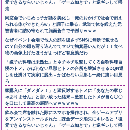
元できるならいいじゃん」「ゲーム如きで」と逆ギレして帰
走
同窓会でいじめっ子が話を美化し「俺のおかげで社会で耐え
られる体ができたろw」と調子に乗る←武道で体を鍛えた元
被害者に詰め寄られて顔面蒼白で平謝りｗｗｗ
なぜイベント会場で他人の顔を隠さずSNSに無断で載せる
の？自分の顔も写り込んでてマジで胸糞悪いんだが！！食べ
物の画像上げたほうがよっぽど有意義だわ
「嫁子の料理は未熟ね」とネチネチ攻撃してくる自称料理自
慢のトメ。かばわない旦那とトメの台所を壊滅させるDQN返
しを仕掛けて実家に脱出←かばわない旦那も一緒に痛い目見
ろ
家購入に「ダメダメ！」と猛反対するトメに「あなたの家じ
ゃありません」と言い放った結果→激怒したトメが自ら〇〇
を口にして最高の展開へｗｗｗｗｗｗ
飲み会で席を離れた隙にスマホを操作され、全ゲームアプリ
をアンインストールされた…課金データ消失にキレると「復
元できるならいいじゃん」「ゲーム如きで」と逆ギレして帰