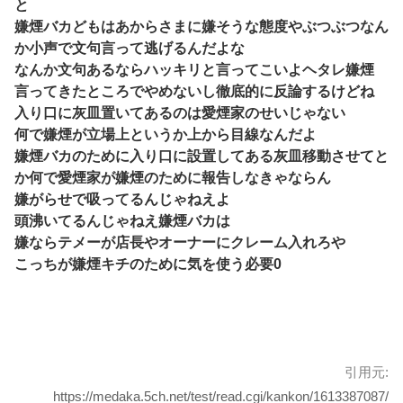
と
嫌煙バカどもはあからさまに嫌そうな態度やぶつぶつなん
か小声で文句言って逃げるんだよな
なんか文句あるならハッキリと言ってこいよヘタレ嫌煙
言ってきたところでやめないし徹底的に反論するけどね
入り口に灰皿置いてあるのは愛煙家のせいじゃない
何で嫌煙が立場上というか上から目線なんだよ
嫌煙バカのために入り口に設置してある灰皿移動させてと
か何で愛煙家が嫌煙のために報告しなきゃならん
嫌がらせで吸ってるんじゃねえよ
頭沸いてるんじゃねえ嫌煙バカは
嫌ならテメーが店長やオーナーにクレーム入れろや
こっちが嫌煙キチのために気を使う必要0
引用元:
https://medaka.5ch.net/test/read.cgi/kankon/1613387087/