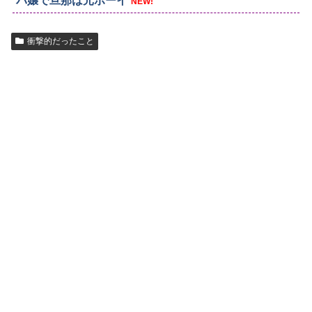
バ嬢で旦那は元ボーイ
NEW!
衝撃的だったこと