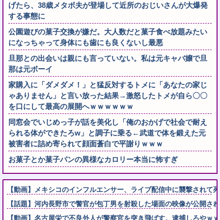
げたら、38歳メタボ夫が登場して近所のおじいさんが大爆発
する事態に
公園遊びの菓子交換が嫌だ。大人数だと菓子食べ放題みたい
になっちゃって身体にも歯にも良くないし最悪
旦那との出会いは親にも言っていない。私は元キャバ嬢で旦
那は元ボーイ
家購入に「ダメダメ！」と猛反対するトメに「あなたの家じ
ゃありません」と言い放った結果→激怒したトメが自ら〇〇
を口にして最高の展開へｗｗｗｗｗｗ
同窓会でいじめっ子が話を美化し「俺のおかげで社会で耐え
られる体ができたろw」と調子に乗る←武道で体を鍛えた元
被害者に詰め寄られて顔面蒼白で平謝りｗｗｗ
お菓子とか菓子パンの異様なカロリー本当に怖すぎ
【動画】メキシコのインフルエンサー、ライブ配信中に襲撃されて死
【話題】河内長野市で警官が包丁男を射殺した場面の映像が公開され
【動画】名古屋栄で不良外人が警察官を突き飛ばす。逮捕しろやｗｗ