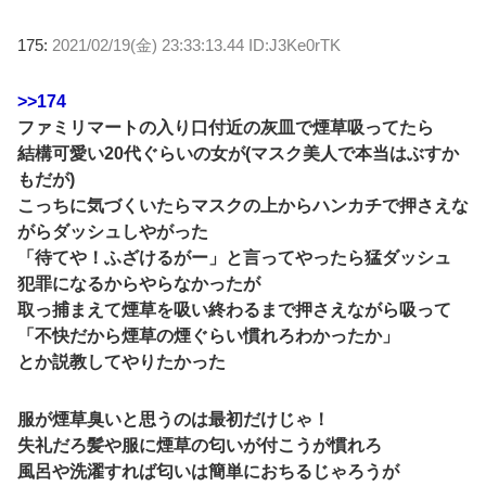
175:
2021/02/19(金) 23:33:13.44 ID:J3Ke0rTK
>>174
ファミリマートの入り口付近の灰皿で煙草吸ってたら
結構可愛い20代ぐらいの女が(マスク美人で本当はぶすか
もだが)
こっちに気づくいたらマスクの上からハンカチで押さえな
がらダッシュしやがった
「待てや！ふざけるがー」と言ってやったら猛ダッシュ
犯罪になるからやらなかったが
取っ捕まえて煙草を吸い終わるまで押さえながら吸って
「不快だから煙草の煙ぐらい慣れろわかったか」
とか説教してやりたかった
服が煙草臭いと思うのは最初だけじゃ！
失礼だろ髪や服に煙草の匂いが付こうが慣れろ
風呂や洗濯すれば匂いは簡単におちるじゃろうが