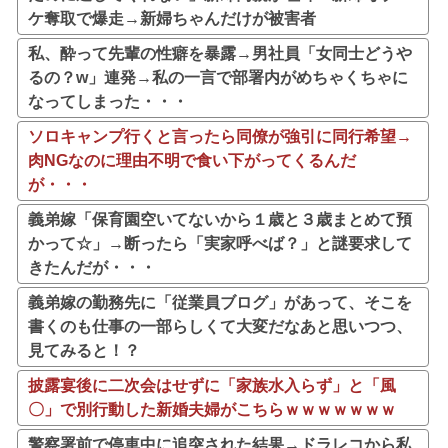
ケ奪取で爆走→新婦ちゃんだけが被害者
私、酔って先輩の性癖を暴露→男社員「女同士どうや
るの？w」連発→私の一言で部署内がめちゃくちゃに
なってしまった・・・
ソロキャンプ行くと言ったら同僚が強引に同行希望→
肉NGなのに理由不明で食い下がってくるんだ
が・・・
義弟嫁「保育園空いてないから１歳と３歳まとめて預
かって☆」→断ったら「実家呼べば？」と謎要求して
きたんだが・・・
義弟嫁の勤務先に「従業員ブログ」があって、そこを
書くのも仕事の一部らしくて大変だなあと思いつつ、
見てみると！？
披露宴後に二次会はせずに「家族水入らず」と「風
〇」で別行動した新婚夫婦がこちらｗｗｗｗｗｗｗ
警察署前で停車中に追突された結果→ドラレコから私