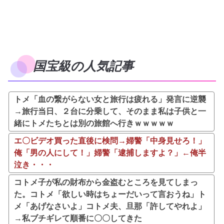
国宝級の人気記事
トメ「血の繋がらない女と旅行は疲れる」発言に逆襲
→旅行当日、２台に分乗して、そのまま私は子供と一
緒にトメたちとは別の旅館へ行きｗｗｗｗｗ
エ〇ビデオ買った直後に検問→婦警「中身見せろ！」
俺「男の人にして！」婦警「逮捕しますよ？」←俺半
泣き・・・
コトメ子が私の財布から金盗むところを見てしまっ
た。コトメ「欲しい時はちょーだいって言おうね」ト
メ「あげなさいよ」コトメ夫、旦那「許してやれよ」
→私ブチギレて順番に〇〇してきた