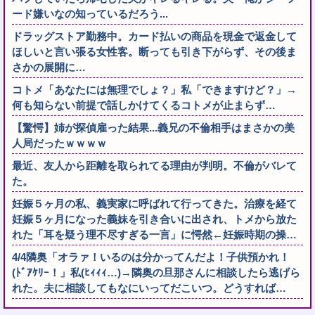
ード嫌いなの知っているだろう...
ドラッグストア勤務中。カード払いの商品を現金で返金して
ほしいと言い張る女性客。断っても引き下がらず、その後ま
さかの展開に…
コトメ「あなたには無理でしょ？」私「できますけど？」→
何も知らない前提で話しかけてくるコトメが止まらず…
【驚愕】姉が探偵雇った結果...義兄の不倫相手はまさかの美
人局だったｗｗｗｗ
最近、友人から距離を取られてる理由が判明。不倫がバレて
た。
妊娠５ヶ月の私、義実家に呼ばれて行ってきた。治療を経て
妊娠５ヶ月になった義妹を引き合いに出され、トメから放た
れた「耳を疑う理不尽すぎる一言」に愕然←妊娠時期の操…
4/4隣奥「オラァ！いるのは分かってんだよ！子供預かれ！
(ﾄﾞｱｹﾘｰ！」私(ﾋｨｨｨ…)→隣奥の旦那さんに相談したら逃げら
れた。夫に相談してもなにいってだこいつ。どうすれば…