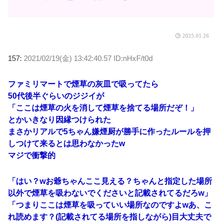
2025.01.26
157:
2021/02/19(金) 13:42:40.57 ID:nHxF/t0d
ファミリマートで煙草の灰皿で吸ってたら
50代後半ぐらいのジジイが
「ここは煙草の火を消して煙草を捨てる場所だぞ！」
とかいきなり因縁つけられた
まさかリアルで5ちゃん嫌煙厨が勝手に作ったルールを押
しつけて来るとは思わなかったw
マジで衝撃的
「はい？wお爺ちゃんここ見える？ちゃんと指定した場所
以外で煙草を吸わないでくださいと記載されてるだろw」
「つまりここは煙草を吸っていい場所なのですよwあ、こ
れ読めます？(記載されてる場所を指しながら)目大丈夫で