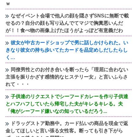
ｗ
なぜイベント会場で他人の顔を隠さずSNSに無断で載
せるの？自分の顔も写り込んでてマジで胸糞悪いんだ
が！！食べ物の画像上げたほうがよっぽど有意義だわ
彼女が中古カードショップで男に話しかけられた。い
きなり彼女の持ち歩いてたカードを品定めしだしたらし
く…
同僚男性とのお付き合いを断ったら「理屈に合わない
主張を振りかざす感情的なヒステリー女」と言いふらさ
れて・・・
子供達のリクエストでシーフードカレーを作り子供達
とハフハフしていたら帰宅した夫がキレるキレる。夫
「俺がシーフード嫌いなの知っているだろう...
ドラッグストア勤務中。カード払いの商品を現金で返
金してほしいと言い張る女性客。断っても引き下がら