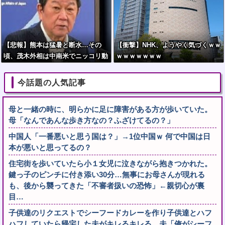
【悲報】熊本は猛暑と断水…その
【衝撃】NHK、ようやく気づくｗｗ
頃、茂木外相は中南米でニッコリ動
ｗｗｗｗｗｗｗ
画公開
今話題の人気記事
母と一緒の時に、明らかに足に障害がある方が歩いていた。
母「なんであんな歩き方なの？ふざけてるの？」
中国人「一番悪いと思う国は？」→1位中国ｗ 何で中国は日
本が悪いと思ってるの？
住宅街を歩いていたら小１女児に泣きながら抱きつかれた。
鍵っ子のピンチに付き添い30分…無事にお母さんが現れる
も、後から襲ってきた「不審者扱いの恐怖」←親切心が裏
目…
子供達のリクエストでシーフードカレーを作り子供達とハフ
ハフしていたら帰宅した夫がキレるキレる。夫「俺がシーフ