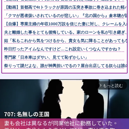
【動画】首都高で4tトラックが原因の玉突き事故に巻き込まれた軽
「クマが悪者扱いされているのが悲しい」『北の国から』倉本聰が語
【自爆】専業主婦の年収1000万説を信じた妻に対し、クレームを入
夫と離婚した事をとても後悔している。家のローンを私が引き継ぎ、生
姑「私もこれから気をつけるから、貴女も気に障ることがあっても
昨日打ったアイムなんですけど…これ設定いくつなんですかね？
専門家「日本車はダサい、見てて恥ずかしい」
祭りって謎だよな、誰が神輿担いでるの？屋台出店してる奴らは誰
もっと読む
arrow_forward_ios