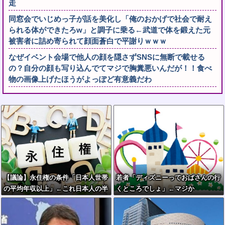
走
同窓会でいじめっ子が話を美化し「俺のおかげで社会で耐え
られる体ができたろw」と調子に乗る←武道で体を鍛えた元
被害者に詰め寄られて顔面蒼白で平謝りｗｗｗ
なぜイベント会場で他人の顔を隠さずSNSに無断で載せる
の？自分の顔も写り込んでてマジで胸糞悪いんだが！！食べ
物の画像上げたほうがよっぽど有意義だわ
【議論】永住権の条件「日本人世帯
若者「ディズニーっておばさんの行
の平均年収以上」←これ日本人の半
くところでしょ」←マジか
分もクリアできないだろ