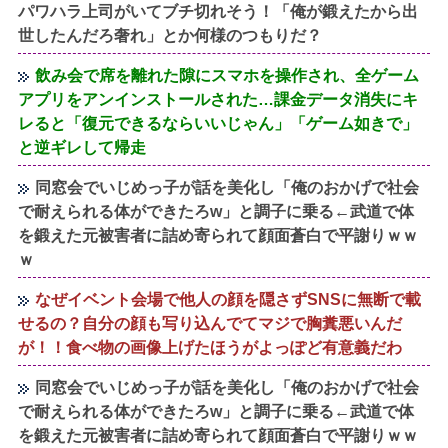
パワハラ上司がいてブチ切れそう！「俺が鍛えたから出
世したんだろ奢れ」とか何様のつもりだ？
飲み会で席を離れた隙にスマホを操作され、全ゲーム
アプリをアンインストールされた…課金データ消失にキ
レると「復元できるならいいじゃん」「ゲーム如きで」
と逆ギレして帰走
同窓会でいじめっ子が話を美化し「俺のおかげで社会
で耐えられる体ができたろw」と調子に乗る←武道で体
を鍛えた元被害者に詰め寄られて顔面蒼白で平謝りｗｗ
ｗ
なぜイベント会場で他人の顔を隠さずSNSに無断で載
せるの？自分の顔も写り込んでてマジで胸糞悪いんだ
が！！食べ物の画像上げたほうがよっぽど有意義だわ
同窓会でいじめっ子が話を美化し「俺のおかげで社会
で耐えられる体ができたろw」と調子に乗る←武道で体
を鍛えた元被害者に詰め寄られて顔面蒼白で平謝りｗｗ