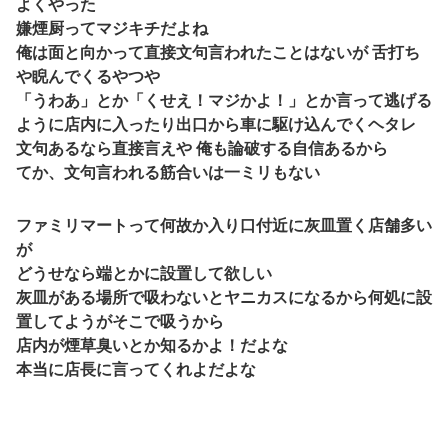
よくやった
嫌煙厨ってマジキチだよね
俺は面と向かって直接文句言われたことはないが 舌打ち
や睨んでくるやつや
「うわあ」とか「くせえ！マジかよ！」とか言って逃げる
ように店内に入ったり出口から車に駆け込んでくヘタレ
文句あるなら直接言えや 俺も論破する自信あるから
てか、文句言われる筋合いは一ミリもない
ファミリマートって何故か入り口付近に灰皿置く店舗多い
が
どうせなら端とかに設置して欲しい
灰皿がある場所で吸わないとヤニカスになるから何処に設
置してようがそこで吸うから
店内が煙草臭いとか知るかよ！だよな
本当に店長に言ってくれよだよな