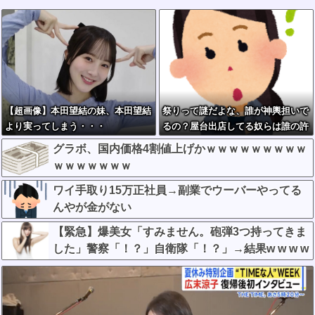
【超画像】本田望結の妹、本田望結
祭りって謎だよな、誰が神輿担いで
より実ってしまう・・・
るの？屋台出店してる奴らは誰の許
可を得て商売してるの？
グラボ、国内価格4割値上げかｗｗｗｗｗｗｗｗｗ
ｗｗｗｗｗｗｗ
ワイ手取り15万正社員→副業でウーバーやってる
んやが金がない
【緊急】爆美女「すみません。砲弾3つ持ってきま
した」警察「！？」自衛隊「！？」→結果w w w w
w w w w