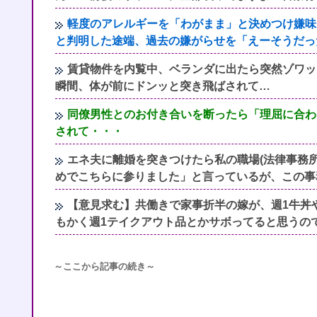
軽度のアレルギーを「わがまま」と決めつけ嫌味
と判明した途端、過去の嫌がらせを「えーそうだっ
賃貸物件を内覧中、ベランダに出たら突然ゾワッ
瞬間、体が前にドンッと突き飛ばされて…
同僚男性とのお付き合いを断ったら「理屈に合わ
されて・・・
エネ夫に離婚を突きつけたら私の職場(法律事務所
めでこちらに参りました」と言っているが、この事
【意見求む】共働きで家事折半の嫁が、週1牛丼
もかく週1テイクアウト品とかサボってると思うの
～ここから記事の続き～