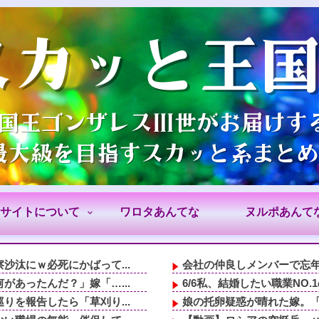
サイトについて
ワロタあんてな
ヌルポあんて
汰にｗ必死にかばって...
会社の仲良しメンバーで忘年
あったんだ？」嫁「…...
6/6私、結婚したい職業NO
を報告したら「草刈り...
娘の托卵疑惑が晴れた嫁。「