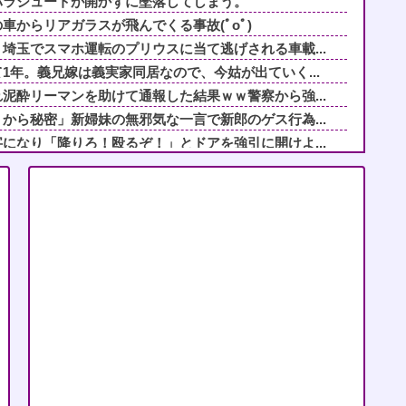
パラシュートが開かずに墜落してしまう。
車からリアガラスが飛んでくる事故(ﾟoﾟ)
埼玉でスマホ運転のプリウスに当て逃げされる車載...
1年。義兄嫁は義実家同居なので、今姑が出ていく...
泥酔リーマンを助けて通報した結果ｗｗ警察から強...
から秘密」新婦妹の無邪気な一言で新郎のゲス行為...
になり「降りろ！殴るぞ！」とドアを強引に開けよ...
れていた地味な男性スタッフ。ある日、高さ3mの...
年のように届くの
の家に遊びに行ったら私が小さい頃に撮った写真が...
ンされて、見てない映画のチケ代を奢らされて、こ...
こう」と誘いに来たがいつも「お金を使う遊びには...