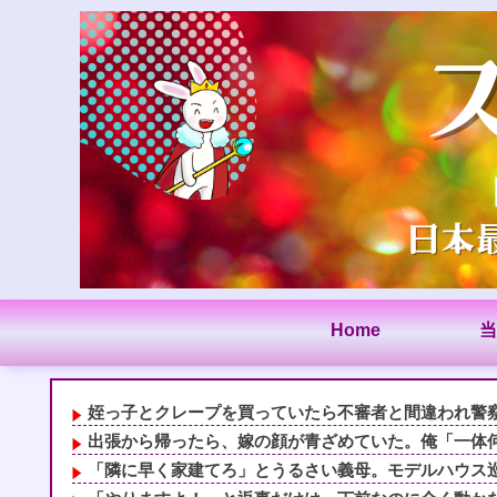
Home
当
姪っ子とクレープを買っていたら不審者と間違われ警察沙
出張から帰ったら、嫁の顔が青ざめていた。俺「一体何が
「隣に早く家建てろ」とうるさい義母。モデルハウス巡り