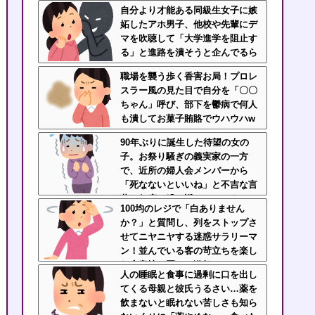
ら管理栄養士に→今はニート化し
自分より才能ある同級生女子に嫉
た姉と毒母に幸せな姿を見せつけ
妬したアホ男子、他校や先輩にデ
てるｗｗｗ
マを吹聴して「大学進学を阻止す
る」と進路を潰そうと企んでるら
しい
職場を襲う歩く香害お局！プロレ
スラー風の見た目で自分を「〇〇
ちゃん」呼び、部下を鬱病で何人
も潰してお菓子賄賂でウハウハw
ｗｗ
90年ぶりに誕生した待望の女の
子。お祭り騒ぎの義実家の一方
で、近所の婦人会メンバーから
「死なないといいね」と不吉な言
葉を何度も繰り返されてしま
100均のレジで「白ありません
う・・・
か？」と質問し、列をストップさ
せてニヤニヤする迷惑サラリーマ
ン！並んでいる客の苛立ちを楽し
む底意地の悪さに激怒
人の睡眠と食事に過剰に口を出し
てくる母親と彼氏うるさい…薬を
飲まないと眠れない苦しさも知ら