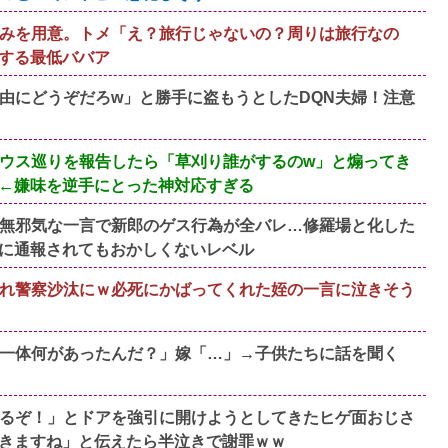
みを用意。トメ「え？旅行じゃないの？周りは旅行なの
する最低ババア
由にどうぞだろw」と勝手に盗もうとしたDQN夫婦！注意
ウス巡りを報告したら「草刈り誰がするのw」と煽ってき
←嫌味を逆手にとった神対応すぎる
無邪気な一言で新郎のゲス行為が全バレ…修羅場と化した
に通報されてもおかしくないレベル
れ警察沙汰にｗ必死にかばってくれた姪の一言に泣きそう
一体何があったんだ？」嫁「…」→子供たちに話を聞く
るぞ！」とドアを強引に開けようとしてきたヒゲ面おじさ
きますね」と伝えたら半泣きで謝罪ｗｗ