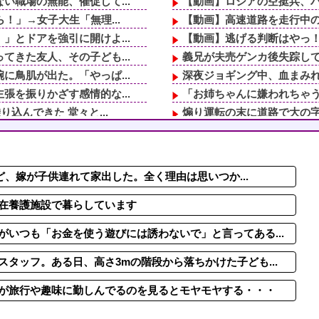
職場の無能、催促して...
【動画】ロシアの空挺兵、
！」→女子大生「無理...
【動画】高速道路を走行中の
とドアを強引に開けよ...
【動画】逃げる判断はやっ！
きた友人、その子ども...
義兄が夫売ゲンカ後失踪して
鳥肌が出た。「やっぱ...
深夜ジョギング中、血まみれ
を振りかざす感情的な...
「お姉ちゃんに嫌われちゃう
込んできた 堂々と...
煽り運転の末に道路で大の字
ちょうどいい、その話...
イベント派遣で陰湿にいじら
那も、結婚したらやり...
前の住人あての郵便物が毎
しトメと鉢合わせ！絶...
転校生と仲良くなってその子
けど、嫁が子供連れて家出した。全く理由は思いつか...
きた友人、その子ども...
映画デートの予定をドタキャ
いいよね」旦那「余計...
放置子が「近所のイオンに行
在養護施設で暮らしています
いつも「お金を使う遊びには誘わないで」と言ってある...
タッフ。ある日、高さ3mの階段から落ちかけた子ども...
が旅行や趣味に勤しんでるのを見るとモヤモヤする・・・