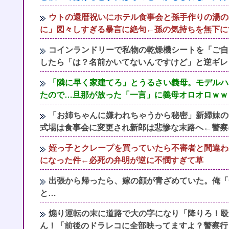
ウトの還暦祝いにホテル食事会と孫手作りの湯の
に」図々しすぎる暴言に絶句←孫の気持ちを無下に
コインランドリーで私物の乾燥機シートを「ご自
したら「は？名前かいてないんですけど」と逆ギレ
「隣に早く家建てろ」とうるさい義母。モデルハ
たので…旦那が放った「一言」に義母オロオロｗｗ
「お姉ちゃんに嫌われちゃうから秘密」新婦妹の
式場は食事会に変更され新郎は悲惨な末路へ←警察
姪っ子とクレープを買っていたら不審者と間違わ
になった件←必死の弁明が逆に不憫すぎて草
出張から帰ったら、嫁の顔が青ざめていた。俺「
と…
煽り運転の末に道路で大の字になり「降りろ！殴
ん！「前後のドラレコに全部映ってますよ？警察行