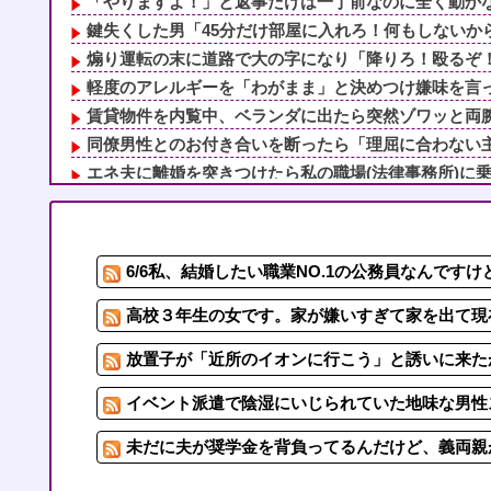
「やりますよ！」と返事だけは一丁前なのに全く動かない
鍵失くした男「45分だけ部屋に入れろ！何もしないから
煽り運転の末に道路で大の字になり「降りろ！殴るぞ！」
軽度のアレルギーを「わがまま」と決めつけ嫌味を言って
賃貸物件を内覧中、ベランダに出たら突然ゾワッと両腕に
同僚男性とのお付き合いを断ったら「理屈に合わない主張
エネ夫に離婚を突きつけたら私の職場(法律事務所)に乗り
母「おばあちゃんが従兄弟と結婚させようとしてる」私「
【スキー場マジック】付き合ってた当初は逞しく見えた旦
新しいペットを首に巻いて玄関を開けたら…居座りアポな
6/6私、結婚したい職業NO.1の公務員なんです
軽度のアレルギーを「わがまま」と決めつけ嫌味を言って
旦那の祖父が亡くなった。私「エプロン持って行った方が
高校３年生の女です。家が嫌いすぎて家を出て現
放置子が「近所のイオンに行こう」と誘いに来たが
イベント派遣で陰湿にいじられていた地味な男性ス
未だに夫が奨学金を背負ってるんだけど、義両親