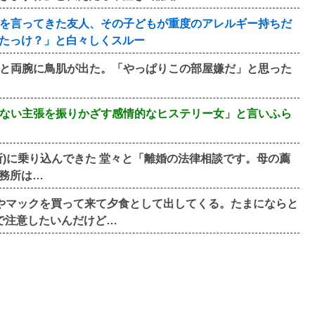
を言ってきた友人、その子どもが重度のアレルギー持ちだ
たっけ？」と白々しくスルー
と両腕に鳥肌が出た。「やっぱりこの部屋嫌だ」と思った
ない主張を振りかざす感情的なヒステリー女」と言いふら
)に乗り込んできた 堂々と「離婚の法律相談です。母の薦
務所は…
やマックを買って来て夕食として出してくる。たまにならと
で注意したいんだけど…