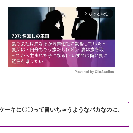
もっと読む
arrow_forward_ios
Powered by 
GliaStudios
M
u
t
ケーキに〇〇って書いちゃうようなバカなのに、
e