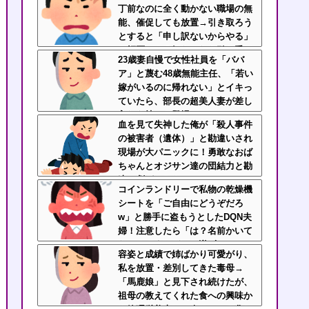
丁前なのに全く動かない職場の無
能、催促しても放置→引き取ろう
とすると「申し訳ないからやる」
と拒否…やる気ないなら引き受け
23歳妻自慢で女性社員を「ババ
るなよ・・・
ア」と蔑む48歳無能主任、「若い
嫁がいるのに帰れない」とイキっ
ていたら、部長の超美人妻が差し
入れを持って登場ｗｗｗｗ
血を見て失神した俺が「殺人事件
の被害者（遺体）」と勘違いされ
現場が大パニックに！勇敢なおば
ちゃんとオジサン達の団結力と勘
違い劇がこちらｗｗ
コインランドリーで私物の乾燥機
シートを「ご自由にどうぞだろ
w」と勝手に盗もうとしたDQN夫
婦！注意したら「は？名前かいて
ないんですけど」と逆ギレ
容姿と成績で姉ばかり可愛がり、
私を放置・差別してきた毒母→
「馬鹿娘」と見下され続けたが、
祖母の教えてくれた食への興味か