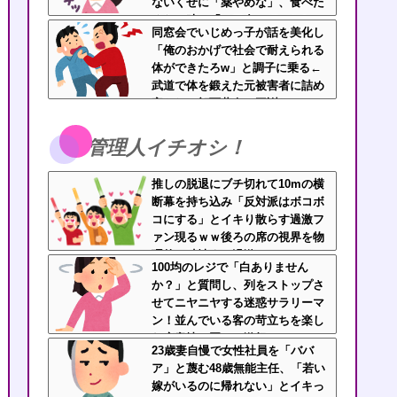
ないくせに「薬やめな」、食べた
くない時に「一口食べて」としつ
同窓会でいじめっ子が話を美化し
こい無神経すぎる！！
「俺のおかげで社会で耐えられる
体ができたろw」と調子に乗る←
武道で体を鍛えた元被害者に詰め
寄られて顔面蒼白で平謝りｗｗｗ
管理人イチオシ！
推しの脱退にブチ切れて10mの横
断幕を持ち込み「反対派はボコボ
コにする」とイキり散らす過激フ
ァン現るｗｗ後ろの席の視界を物
理的に破壊する過激ファンにイラ
100均のレジで「白ありません
イラが止まらん
か？」と質問し、列をストップさ
せてニヤニヤする迷惑サラリーマ
ン！並んでいる客の苛立ちを楽し
む底意地の悪さに激怒
23歳妻自慢で女性社員を「ババ
ア」と蔑む48歳無能主任、「若い
嫁がいるのに帰れない」とイキっ