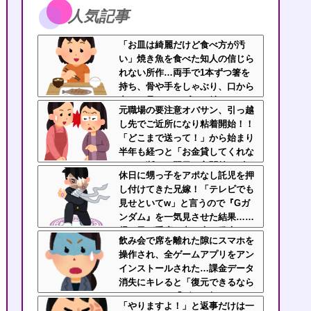
人気記事
「お皿は綺麗だけど食べ方が汚
い」焼き魚を食べた知人の信じら
れない所作…両手で1本ずつ箸を
持ち、骨や手をしゃぶり、口から
出した骨をテーブルに並べ
元職場の要注意オバサン、引っ越
る・・・
し先でご近所になり粘着開始！！
「どこまで送って！」から始まり
半年も経つと「お金貸してくれな
い？」断ると翌日、玄関前にゴミ
休日に甥っ子をアポなし託児を押
が置かれる
し付けてきた兄嫁！「テレビでも
見せといてw」と言うので『Gガ
ンダム』を一気見させた結果……
甥っ子が重度の中二病を発症して
飲み会で席を離れた隙にスマホを
家で大暴れｗｗ
操作され、全ゲームアプリをアン
インストールされた…課金データ
消失にキレると「復元できるなら
いいじゃん」「ゲーム如きで」と
「やりますよ！」と返事だけは一
逆ギレして帰走