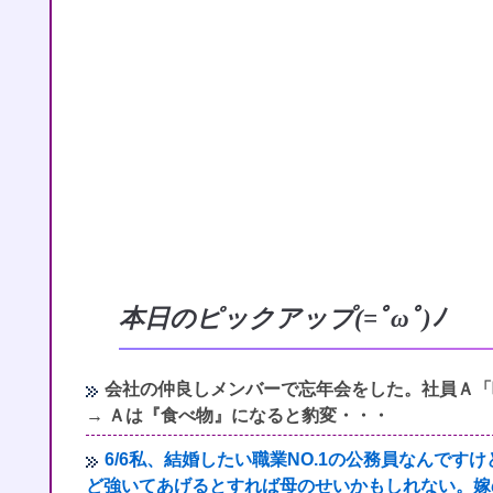
本日のピックアップ(=ﾟωﾟ)ﾉ
会社の仲良しメンバーで忘年会をした。社員Ａ「
→ Ａは『食べ物』になると豹変・・・
6/6私、結婚したい職業NO.1の公務員なんで
ど強いてあげるとすれば母のせいかもしれない。嫁