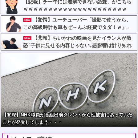
【悲報】チー牛には理解できない恋愛、がこちら
ｗｗｗｗｗｗｗｗｗｗｗｗｗｗｗｗｗｗｗｗｗ
【驚愕】ユーチューバー「撮影で使うから、
NEW
この高級時計も車もぜ～んぶ経費でタダ！ｗ」←
まさかコレ本気にしてる奴なんておらんよな？よ
【悲報】ちいかわの映画を見たイラン人が激
NEW
な？w w w w w w w w w w w
怒｢子供に見せる内容じゃない｡悪影響は計り知れ
ない｣←これw w w w w w w w w
【闇深】NHK職員が番組出演タレントから性被害にあっていた
ことが発覚してしまう・・・