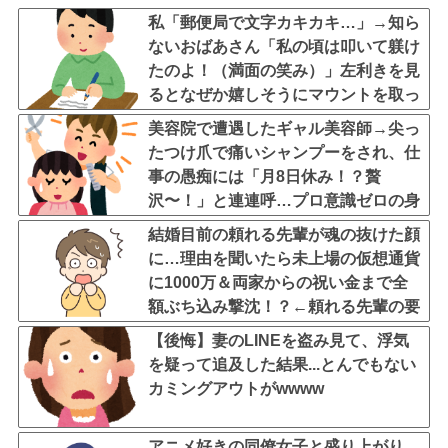
私「郵便局で文字カキカキ…」→知ら
ないおばあさん「私の頃は叩いて躾け
たのよ！（満面の笑み）」左利きを見
るとなぜか嬉しそうにマウントを取っ
てくる老人なんなん？
美容院で遭遇したギャル美容師→尖っ
たつけ爪で痛いシャンプーをされ、仕
事の愚痴には「月8日休み！？贅
沢〜！」と連連呼…プロ意識ゼロの身
だしなみと、客に嫉妬してマウントを
結婚目前の頼れる先輩が魂の抜けた顔
取ってくるのが不快すぎ・・・
に…理由を聞いたら未上場の仮想通貨
に1000万＆両家からの祝い金まで全
額ぶち込み撃沈！？←頼れる先輩の要
素どこ行ったんだよ
【後悔】妻のLINEを盗み見て、浮気
を疑って追及した結果...とんでもない
カミングアウトがwwww
アニメ好きの同僚女子と盛り上がり