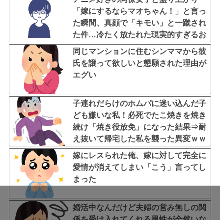
「嫁にするならマオちゃん！」と言っ
た瞬間、真顔で「キモい」と一蹴され
た件…冷たく放たれた現実的すぎるお
説教に絶句←オタクのノリをリアルで
同じマンションに住むシンママから彼
出すとそうなる
氏を譲って欲しいと懇願された理由が
エグい
子連れだらけのホムパに迷い込んだ子
ども嫌いな私！必死でたこ焼きを焼き
続け「焼き役放免」になった結果⇒耐
え抜いて帰宅した私を襲った異変ｗｗ
ｗ←ストレスで37.5度の熱が出るのは
嫁にレスられた俺、嫁に対して完全に
凄まじい
愛情が消えてしまい「こう」言ってし
まった
婚活中なんだけど夫婦の営み無しの関
係を受け入れてくれる男性が全然いな