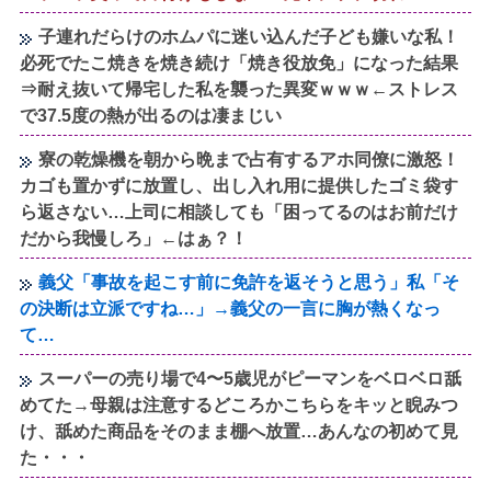
子連れだらけのホムパに迷い込んだ子ども嫌いな私！
必死でたこ焼きを焼き続け「焼き役放免」になった結果
⇒耐え抜いて帰宅した私を襲った異変ｗｗｗ←ストレス
で37.5度の熱が出るのは凄まじい
寮の乾燥機を朝から晩まで占有するアホ同僚に激怒！
カゴも置かずに放置し、出し入れ用に提供したゴミ袋す
ら返さない…上司に相談しても「困ってるのはお前だけ
だから我慢しろ」←はぁ？！
義父「事故を起こす前に免許を返そうと思う」私「そ
の決断は立派ですね…」→義父の一言に胸が熱くなっ
て…
スーパーの売り場で4〜5歳児がピーマンをベロベロ舐
めてた→母親は注意するどころかこちらをキッと睨みつ
け、舐めた商品をそのまま棚へ放置…あんなの初めて見
た・・・