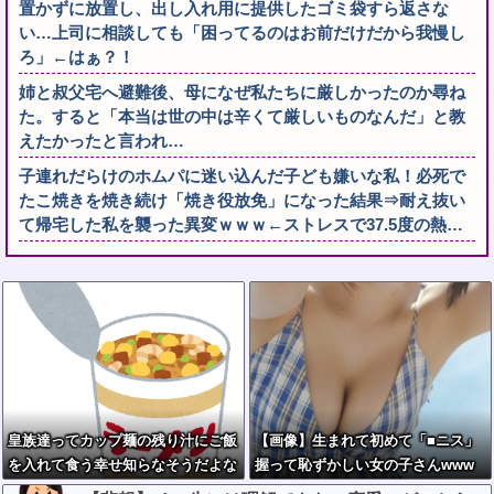
置かずに放置し、出し入れ用に提供したゴミ袋すら返さな
い…上司に相談しても「困ってるのはお前だけだから我慢し
ろ」←はぁ？！
姉と叔父宅へ避難後、母になぜ私たちに厳しかったのか尋ね
た。すると「本当は世の中は辛くて厳しいものなんだ」と教
えたかったと言われ…
子連れだらけのホムパに迷い込んだ子ども嫌いな私！必死で
たこ焼きを焼き続け「焼き役放免」になった結果⇒耐え抜い
て帰宅した私を襲った異変ｗｗｗ←ストレスで37.5度の熱…
皇族達ってカップ麺の残り汁にご飯
【画像】生まれて初めて「■ニス」
を入れて食う幸せ知らなそうだよな
握って恥ずかしい女の子さんwww
ｗ