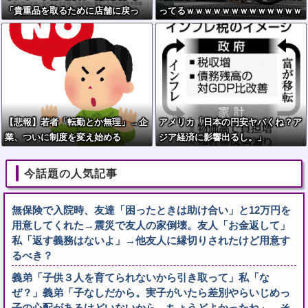
「貴重品を取るために店舗に戻っ
ってるｗｗｗｗｗｗｗｗｗｗｗｗｗ
た」と連絡があった 戻れ指示して
ｗｗｗｗｗｗｗｗｗｗｗｗｗｗｗｗ
ない
ｗｗｗｗｗｗｗｗｗｗｗ
【悲報】若者「転勤とか無理」→企
アメリカ「日本の円安ヤバくね？ア
業、ついに制度を変え始める
ジア経済に影響出るし。」
今話題の人気記事
無保険で入院時、友達「困ったときは助け合い」と12万円を
用意してくれた→震災で友人の家倒壊。友人「お金返して」
私「返す義務はないよ」→他友人に縁切りされたけど用意す
るべき？
義弟「子供３人を育てられないから引き取って」私「な
ぜ？」義弟「子なしだから。実子がいたら差別やらいじめっ
子の心配があるけどいないから、ちょうどよかったね」→そ