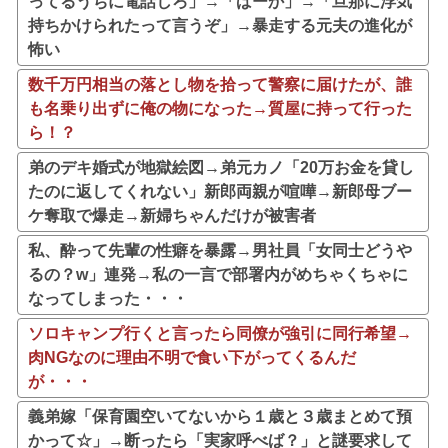
ってるうちに電話しろ」→「ばーか」→「旦那に浮気
持ちかけられたって言うぞ」→暴走する元夫の進化が
怖い
数千万円相当の落とし物を拾って警察に届けたが、誰
も名乗り出ずに俺の物になった→質屋に持って行った
ら！？
弟のデキ婚式が地獄絵図→弟元カノ「20万お金を貸し
たのに返してくれない」新郎両親が喧嘩→新郎母ブー
ケ奪取で爆走→新婦ちゃんだけが被害者
私、酔って先輩の性癖を暴露→男社員「女同士どうや
るの？w」連発→私の一言で部署内がめちゃくちゃに
なってしまった・・・
ソロキャンプ行くと言ったら同僚が強引に同行希望→
肉NGなのに理由不明で食い下がってくるんだ
が・・・
義弟嫁「保育園空いてないから１歳と３歳まとめて預
かって☆」→断ったら「実家呼べば？」と謎要求して