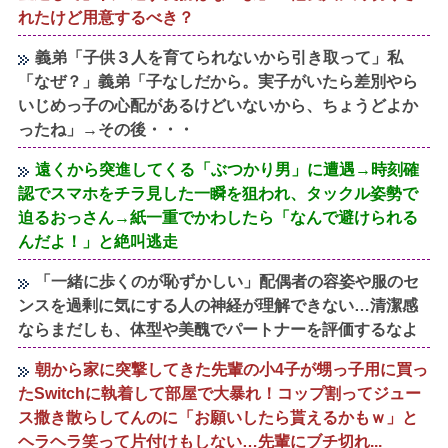
れたけど用意するべき？
義弟「子供３人を育てられないから引き取って」私
「なぜ？」義弟「子なしだから。実子がいたら差別やら
いじめっ子の心配があるけどいないから、ちょうどよか
ったね」→その後・・・
遠くから突進してくる「ぶつかり男」に遭遇→時刻確
認でスマホをチラ見した一瞬を狙われ、タックル姿勢で
迫るおっさん→紙一重でかわしたら「なんで避けられる
んだよ！」と絶叫逃走
「一緒に歩くのが恥ずかしい」配偶者の容姿や服のセ
ンスを過剰に気にする人の神経が理解できない…清潔感
ならまだしも、体型や美醜でパートナーを評価するなよ
朝から家に突撃してきた先輩の小4子が甥っ子用に買っ
たSwitchに執着して部屋で大暴れ！コップ割ってジュー
ス撒き散らしてんのに「お願いしたら貰えるかもｗ」と
ヘラヘラ笑って片付けもしない…先輩にブチ切れ...