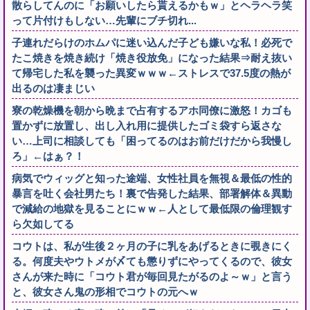
散らしてんのに「お願いしたら貰えるかもｗ」とヘラヘラ笑
って片付けもしない…先輩にブチ切れ...
子連れだらけのホムパに迷い込んだ子ども嫌いな私！必死で
たこ焼きを焼き続け「焼き役放免」になった結果⇒耐え抜い
て帰宅した私を襲った異変ｗｗｗ←ストレスで37.5度の熱が
出るのは凄まじい
寮の乾燥機を朝から晩まで占有するアホ同僚に激怒！カゴも
置かずに放置し、出し入れ用に提供したゴミ袋すら返さな
い…上司に相談しても「困ってるのはお前だけだから我慢し
ろ」←はぁ？！
病気でウィッグと知った途端、女性社員を無視＆最低の性的
暴言を吐く会社男たち！裏で告発した結果、部署解体＆異動
で減給の地獄を見ることにｗｗ←人として最低限の倫理観す
ら欠如してる
コウトは、私が生後２ヶ月の子に乳をあげるときに覗きにく
る。何度夫やウトメが〆ても懲りずにやってくるので、彼女
さんが来た時に「コウト君が毎回見たがるのよ～ｗ」と言う
と、彼女さん鬼の形相でコウトの元へｗ