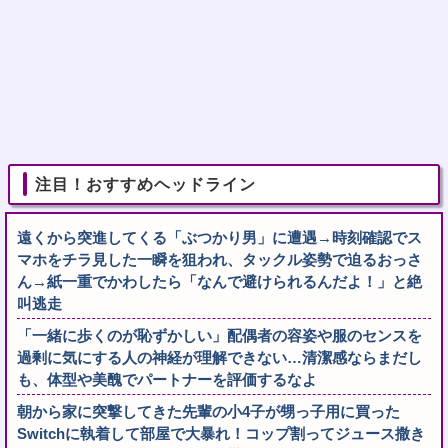
注目！おすすめヘッドライン
遠くから突進してくる「ぶつかり男」に遭遇→時刻確認でス
マホをチラ見した一瞬を狙われ、タックル姿勢で迫るおっさ
ん→紙一重でかわしたら「なんで避けられるんだよ！」と絶
叫逃走
「一緒に歩くのが恥ずかしい」配偶者の容姿や服のセンスを
過剰に気にする人の神経が理解できない…清潔感ならまだし
も、体型や美醜でパートナーを評価するなよ
朝から家に突撃してきた先輩の小4子が甥っ子用に買った
Switchに執着して部屋で大暴れ！コップ割ってジュース撒き