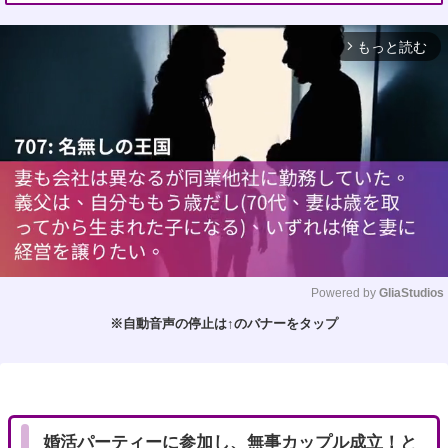
もっと読む
arrow_forward_ios
Powered by 
GliaStudios
※自動音声の停止は↑のバナーをタップ
M
u
t
e
婚活パーティーに参加し、無事カップル成立！と