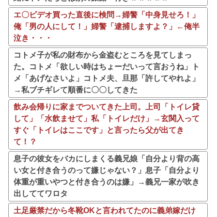
エ〇ビデオ買った直後に検問→婦警「中身見せろ！」
俺「男の人にして！」婦警「逮捕しますよ？」←俺半
泣き・・・
コトメ子が私の財布から金盗むところを見てしまっ
た。コトメ「欲しい時はちょーだいって言おうね」ト
メ「あげなさいよ」コトメ夫、旦那「許してやれよ」
→私ブチギレて順番に〇〇してきた
飲み会帰りに家までついてきた上司。上司「トイレ貸
して」「水飲ませて」私「トイレだけ」→玄関入って
すぐ「トイレはここです」と言ったら父が出てき
て！？
息子の彼女をバカにしまくる義兄娘「自分より背の高
い女と付き合うのって嫌じゃない？」息子「自分より
体重が重いやつと付き合うのは嫌」→義兄一家が吹き
出しててワロタ
土足厳禁だから冬靴OKと言われてたのに義弟嫁だけ