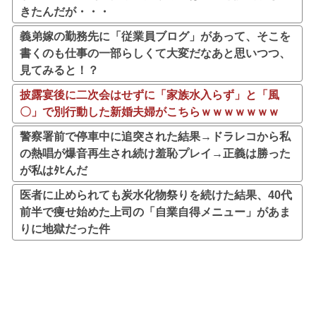
きたんだが・・・
義弟嫁の勤務先に「従業員ブログ」があって、そこを
書くのも仕事の一部らしくて大変だなあと思いつつ、
見てみると！？
披露宴後に二次会はせずに「家族水入らず」と「風
〇」で別行動した新婚夫婦がこちらｗｗｗｗｗｗｗ
警察署前で停車中に追突された結果→ドラレコから私
の熱唱が爆音再生され続け羞恥プレイ→正義は勝った
が私はﾀﾋんだ
医者に止められても炭水化物祭りを続けた結果、40代
前半で痩せ始めた上司の「自業自得メニュー」があま
りに地獄だった件