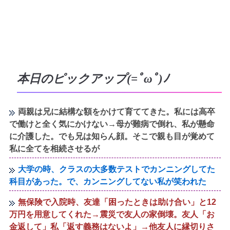
本日のピックアップ(=ﾟωﾟ)ﾉ
両親は兄に結構な額をかけて育ててきた。私には高卒
で働けと全く気にかけない→母が難病で倒れ、私が懸命
に介護した。でも兄は知らん顔。そこで親も目が覚めて
私に全てを相続させるが
大学の時、クラスの大多数テストでカンニングしてた
科目があった。で、カンニングしてない私が笑われた
無保険で入院時、友達「困ったときは助け合い」と12
万円を用意してくれた→震災で友人の家倒壊。友人「お
金返して」私「返す義務はないよ」→他友人に縁切りさ