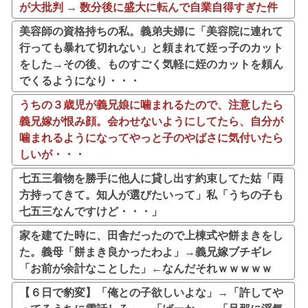
が大批判 → 数分後に盛大に転んで自業自得すぎた件
美容師の資格持ちの私。義弟夫婦に「美容院に連れて
行っても暴れて切れない」と頼まれて姪っ子のカット
をした→その後、ものすごく気軽に姪のカットを頼ん
でくるようになり・・・
うちの３歳児が義兄娘に噛まれるたので、注意したら
義兄嫁が恨み顔。会わせないようにしてたら、自分が
噛まれるようになってやっと子のやばさに気付いたら
しいが・・・
七五三着物を勝手に他人に貸し出す約束してた姑「両
方持ってきて。知人が選びたいって」私「うちの子も
七五三なんですけど・・・」
家を建てた時に、田舎だったので上棟式や餅まきをし
た。義母「餅まき良かったわよ」→義兄嫁ブチギレ
「お前が余計なことした」←なんだそれｗｗｗｗｗ
【６日で豹変】「俺との子欲しいよな」→「許してや