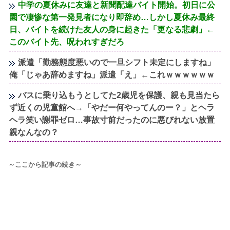
中学の夏休みに友達と新聞配達バイト開始。初日に公
園で凄惨な第一発見者になり即辞め…しかし夏休み最終
日、バイトを続けた友人の身に起きた「更なる悲劇」←
このバイト先、呪われすぎだろ
派遣「勤務態度悪いので一旦シフト未定にしますね」
俺「じゃあ辞めますね」派遣「え」←これｗｗｗｗｗｗ
バスに乗り込もうとしてた2歳児を保護、親も見当たら
ず近くの児童館へ→「やだー何やってんのー？」とヘラ
ヘラ笑い謝罪ゼロ…事故寸前だったのに悪びれない放置
親なんなの？
～ここから記事の続き～