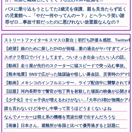
バスに乗り込もうとしてた2歳児を保護、親も見当たらず近く
の児童館へ→「やだー何やってんのー？」とヘラヘラ笑い謝
罪ゼロ…事故寸前だったのに悪びれない放置親なんなの？
ストリートファイター6 スマスロ新台｜初打ち評価＆感想、Twitter
【絶望】娘のために探したDVDが発端…妻の過去がヤバすぎてメンタ
スポクラ窓口でバイトしてます。ついさっき出会ったいい人の話。
【動画】走り屋が先行のスクーターに猛スピードで突っ込む事故。
【熊本地震】SNSで広がった陰謀論や怪しい募金話、災害時のデマ
【動画】メキシコのインフルエンサー、ライブ配信中に襲撃されて死
【話題】河内長野市で警官が包丁男を射殺した場面の映像が公開され
【少子化】そりゃ子供が増えるわけがない…｢大卒の3割が無職かア
誰も言わないけど冷やし中華って言うほどうまくないよね
なんでメーカーは萌え系の機種を荒波仕様で出すんだろうな
【画像】日本さん、避難所が各国と比べて優秀過ぎると話題に