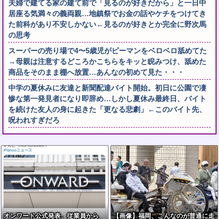
夫婦で建てる家の建て前で「見るのが好きだから」と一日中
居座る気満々の義両親…地鎮祭でお金の話やケチをつけてき
た前科があり不安しかない←見るのが好きとか完全に野次馬
の思考
スーパーの売り場で4〜5歳児がピーマンをベロベロ舐めてた
→母親は注意するどころかこちらをキッと睨みつけ、舐めた
商品をそのまま棚へ放置…あんなの初めて見た・・・
中学の夏休みに友達と新聞配達バイト開始。初日に公園で凄
惨な第一発見者になり即辞め…しかし夏休み最終日、バイト
を続けた友人の身に起きた「更なる悲劇」←このバイト先、
呪われすぎだろ
オンワード公式発表 従業員から
【画像】福岡、こんなのが普通に走