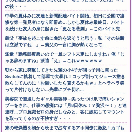
の後・・・
中学の夏休みに友達と新聞配達バイト開始。初日に公園で凄
惨な第一発見者になり即辞め…しかし夏休み最終日、バイト
を続けた友人の身に起きた「更なる悲劇」←このバイト先…
義父「事故を起こす前に免許を返そうと思う」私「その決断
は立派ですね…」→義父の一言に胸が熱くなって…
派遣「勤務態度悪いので一旦シフト未定にしますね」俺「じ
ゃあ辞めますね」派遣「え」←これｗｗｗｗｗｗ
朝から家に突撃してきた先輩の小4子が甥っ子用に買った
Switchに執着して部屋で大暴れ！コップ割ってジュース撒き
散らしてんのに「お願いしたら貰えるかもｗ」とヘラヘラ笑
って片付けもしない…先輩にブチ切れ...
美容院で遭遇したギャル美容師→尖ったつけ爪で痛いシャン
プーをされ、仕事の愚痴には「月8日休み！？贅沢〜！」と連
連呼…プロ意識ゼロの身だしなみと、客に嫉妬してマウント
を取ってくるのが不快すぎ・・・
寮の乾燥機を朝から晩まで占有するアホ同僚に激怒！カゴも