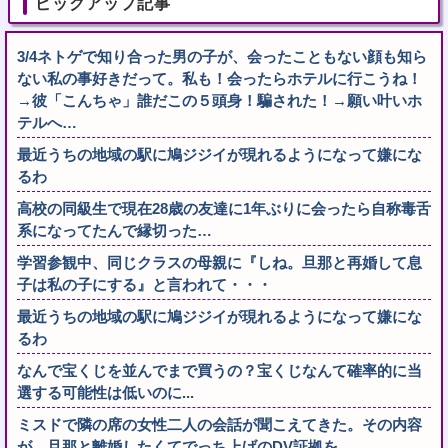
ピックアップ記事
3/4ネトゲで知り合った男の子が、会ったこともない顔も知ら
ない私の事好きだって。私も！会ったらホテルに行こうね！
→彼「こんちゃ」誰だこの５頭身！騙された！→願い叶いホ
テルへ…
最近うちの地域の駅に鳩ジジイが現れるようになって嫌にな
るわ
高校の同級生で現在28歳の友達に1年ぶりに会ったら自称毒舌
系になってたんで縁切った…
学習参観中、同じクラスの母親に『しね。旦那と再婚して息
子は私の子にする』と言われて・・・
最近うちの地域の駅に鳩ジジイが現れるようになって嫌にな
るわ
なんで宝くじを並んでまで買うの？宝くじなんて確率的に当
選する可能性は低いのに...
ミスドで隣の席の女性二人の会話が聞こえてきた。その内容
が、旦那と離婚したくてでっち上げのDV証拠を...