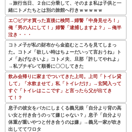
→旅行当日、２台に分乗して、そのまま私は子供と一
緒にトメたちとは別の旅館へ行きｗｗｗｗｗ
エ〇ビデオ買った直後に検問→婦警「中身見せろ！」
俺「男の人にして！」婦警「逮捕しますよ？」←俺半
泣き・・・
コトメ子が私の財布から金盗むところを見てしまっ
た。コトメ「欲しい時はちょーだいって言おうね」ト
メ「あげなさいよ」コトメ夫、旦那「許してやれよ」
→私ブチギレて順番に〇〇してきた
飲み会帰りに家までついてきた上司。上司「トイレ貸
して」「水飲ませて」私「トイレだけ」→玄関入って
すぐ「トイレはここです」と言ったら父が出てき
て！？
息子の彼女をバカにしまくる義兄娘「自分より背の高
い女と付き合うのって嫌じゃない？」息子「自分より
体重が重いやつと付き合うのは嫌」→義兄一家が吹き
出しててワロタ