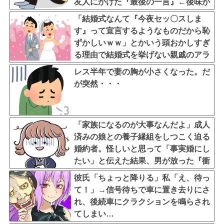
友人にかけた『最後の一言』←後味が
悪すぎて心が痛む
「結婚式なんて『今夜セッ〇スしま
す』って宣言するようなものだから恥
ずかしいｗｗ」とかいう頭おかしすぎ
る理由で結婚式を挙げない親戚のアラ
サー女子ｗｗｗｗｗ
レス半年で妻の胸が小さくなった。だ
が突然・・・
「家族になるのが大事なんだよ」成人
済みの娘との養子縁組をしつこく迫る
婚約者。怪しいと思って「事実婚にし
たい」と伝えた結果、男が放った『衝
撃の反応』←金目当てだと自白したよ
彼氏「ちょっと降りる」私「え、待っ
うなもんｗｗｗ
て！」→信号待ちで車に置き去りにさ
れ、後続車にクラクションを鳴らされ
てしまい…