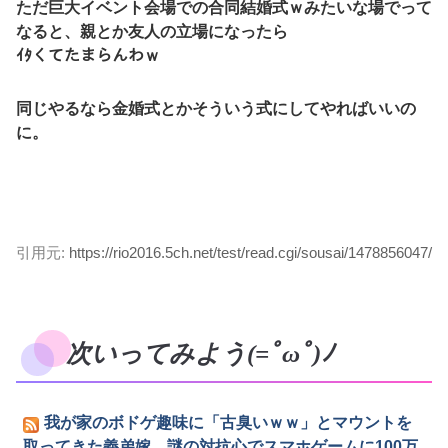
ただ巨大イベント会場での合同結婚式ｗみたいな場でって
なると、親とか友人の立場になったら
ｲﾀくてたまらんわｗ
同じやるなら金婚式とかそういう式にしてやればいいの
に。
引用元:
https://rio2016.5ch.net/test/read.cgi/sousai/1478856047/
次いってみよう(=ﾟωﾟ)ﾉ
我が家のボドゲ趣味に「古臭いｗｗ」とマウントを
取ってきた義弟嫁、謎の対抗心でスマホゲームに100万