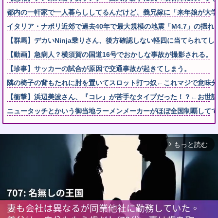
都内の一軒家で一人暮らししてるんだけど、義兄嫁に「来年娘が大学
イタリア・ナポリ近郊で過去40年で最大規模の地震「M4.7」の揺れ
【群馬】デカいNinja乗りさん、後方確認しない軽四に当てられてし
【動画】急病人？横須賀の国道16号でおかしな事故が撮影される。
【珍事】サッカーの試合が原因で交通事故が起きてしまう。
隣の椅子の背もたれに肘を置いてスロット打つ奴←これマジで意味分
【衝撃】浜辺美波さん、『コレ』が苦手なタイプだった！？←お世話してあげ
ニュータッチとかいう御当地ラーメンメーカーがほぼ全国制覇してて
もっと読む
arrow_forward_ios