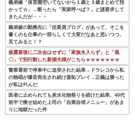
義弟嫁「保育園空いてないから１歳と３歳まとめて預
かって☆」→断ったら「実家呼べば？」と謎要求して
きたんだが・・・
義弟嫁の勤務先に「従業員ブログ」があって、そこを
書くのも仕事の一部らしくて大変だなあと思いつつ、
見てみると！？
披露宴後に二次会はせずに「家族水入らず」と「風
〇」で別行動した新婚夫婦がこちらｗｗｗｗｗｗｗ
警察署前で停車中に追突された結果→ドラレコから私
の熱唱が爆音再生され続け羞恥プレイ→正義は勝った
が私はﾀﾋんだ
医者に止められても炭水化物祭りを続けた結果、40代
前半で痩せ始めた上司の「自業自得メニュー」があま
りに地獄だった件