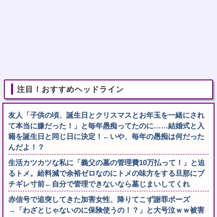
注目！おすすめヘッドライン
友人「子供の頃、誕生日とクリスマスとお年玉を一緒にされ
て本当に嫌だった！」と毎年愚痴ってたのに……結婚式と入
籍を誕生日と同じ日に決定！←いや、毎年の愚痴は何だった
んだよ！？
生活カツカツな私に「義父の墓の管理費10万払って！」と迫
るトメ。給料減で余裕ゼロなのにトメの味方をする旦那にブ
チギレ寸前←自分で管理できないなら墓じまいしてくれ
赤信号で追突してきた加害女性、降りてこず謝罪ポーズ
→「わざとじゃないのに保険使うの！？」と大号泣ｗｗ被害