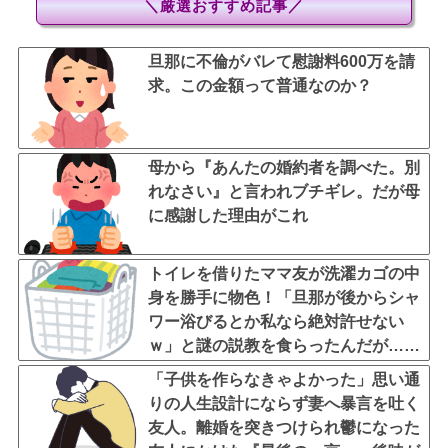
＼厳選おすすめ記事／
旦那に不倫がバレて慰謝料600万を請
求。この金額って普通なのか？
母から『あんたの婚約者を調べた。別
れなさい』と言われブチギレ。だが母
に感謝した理由がこれ
トイレを借りたママ友が洗濯カゴの中
身を勝手に物色！「旦那が後からシャ
ワー浴びるとか私なら絶対許せない
ｗ」と謎の説教を食らったんだが……
人の家の洗濯カゴのぞくなよ
「子供を作らなきゃよかった」思い通
りの人生設計にならず妻へ暴言を吐く
友人。離婚を突きつけられ鬱になった