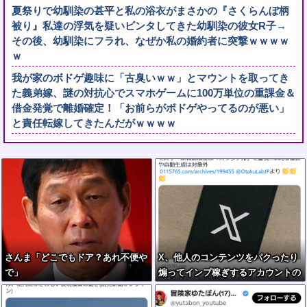
夏祭りで幼馴染の甚平と私の浴衣がまさかの『さくらんぼ柄
被り』私達の浮気を疑いビンタしてきた幼馴染の彼女R子→
その後、幼馴染にフラれ、なぜか私の婚約者に突撃ｗｗｗｗ
ｗ
我が家のボドゲ趣味に「古臭いｗｗ」とマウントを取ってき
た義弟嫁、謎の対抗心でスマホゲームに100万単位の重課金＆
借金発覚で離婚確定！「お前らがボドゲやってるのが悪い」
と責任転嫁してきたんだがｗｗｗｗ
さんま「どこでもドア？あれ不便や
X、他人のコンテンツをパクったり
で」
煽ってインプ稼ぎするアカウントの
収益化停止。今後はオリジナル重視