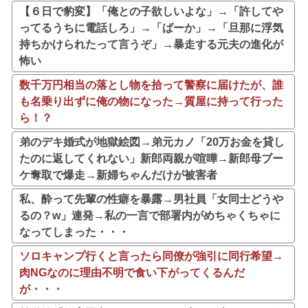
【６日で豹変】「俺との子欲しいよな」→「許してや
ってるうちに電話しろ」→「ばーか」→「旦那に浮気
持ちかけられたって言うぞ」→暴走する元夫の進化が
怖い
数千万円相当の落とし物を拾って警察に届けたが、誰
も名乗り出ずに俺の物になった→質屋に持って行った
ら！？
弟のデキ婚式が地獄絵図→弟元カノ「20万お金を貸し
たのに返してくれない」新郎両親が喧嘩→新郎母ブー
ケ奪取で爆走→新婦ちゃんだけが被害者
私、酔って先輩の性癖を暴露→男社員「女同士どうや
るの？w」連発→私の一言で部署内がめちゃくちゃに
なってしまった・・・
ソロキャンプ行くと言ったら同僚が強引に同行希望→
肉NGなのに理由不明で食い下がってくるんだ
が・・・