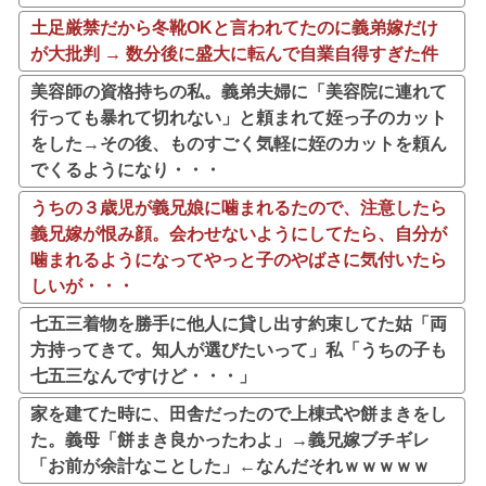
土足厳禁だから冬靴OKと言われてたのに義弟嫁だけ
が大批判 → 数分後に盛大に転んで自業自得すぎた件
美容師の資格持ちの私。義弟夫婦に「美容院に連れて
行っても暴れて切れない」と頼まれて姪っ子のカット
をした→その後、ものすごく気軽に姪のカットを頼ん
でくるようになり・・・
うちの３歳児が義兄娘に噛まれるたので、注意したら
義兄嫁が恨み顔。会わせないようにしてたら、自分が
噛まれるようになってやっと子のやばさに気付いたら
しいが・・・
七五三着物を勝手に他人に貸し出す約束してた姑「両
方持ってきて。知人が選びたいって」私「うちの子も
七五三なんですけど・・・」
家を建てた時に、田舎だったので上棟式や餅まきをし
た。義母「餅まき良かったわよ」→義兄嫁ブチギレ
「お前が余計なことした」←なんだそれｗｗｗｗｗ