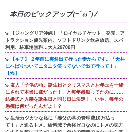
本日のピックアップ(=ﾟωﾟ)ﾉ
【ジャングリア沖縄】 「ロイヤルチケット」発売、ア
トラクション優先案内、ソフトドリンク飲み放題、スパ
利用、駐車場無料…大人29700円
【キチ】 ２年前に突然出て行った妻からです。「天井
にへばりついてニタニタ笑ってないで出て行って！」
【怖】
友人「子供の頃、誕生日とクリスマスとお年玉を一緒
にされて本当に嫌だった！」と毎年愚痴ってたのに……
結婚式と入籍を誕生日と同じ日に決定！←いや、毎年の
愚痴は何だったんだよ！？
生活カツカツな私に「義父の墓の管理費10万払っ
て！」と迫るトメ。給料減で余裕ゼロなのにトメの味方