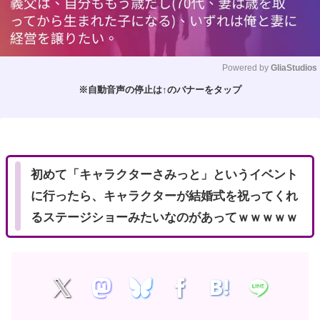
Powered by 
GliaStudios
※自動音声の停止は↑のバナーをタップ
M
u
t
e
初めて「キャラクターさみっと」というイベント
に行ったら、キャラクターが結婚式を祝ってくれ
るステージショーみたいなのがあってｗｗｗｗｗ