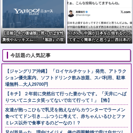
【芸能】今の価値観に照らせば女性
パさん「中国が日本を占領するのっ
蔑視やルッキズム… 『落語』の世
てすごく簡単だと思うよ。西日本の
界もセリフ変更や改作、現代にふさ
原発にミサイルを撃ち込めばいい」
わしい表現模索の動き
今話題の人気記事
【ジャングリア沖縄】 「ロイヤルチケット」発売、アトラク
ション優先案内、ソフトドリンク飲み放題、スパ利用、駐車
場無料…大人29700円
【キチ】 ２年前に突然出て行った妻からです。「天井にへば
りついてニタニタ笑ってないで出て行って！」【怖】
友達が抱っこひもで乳児を抱えながらカウンターでラーメン
食べててドン引き…ふつうに考えて、赤ちゃんいるひとファ
ミレス以外で食事するのどーなの！？
兄が首吊った。理由はイジメ…俺の両親離婚で母は自サツし