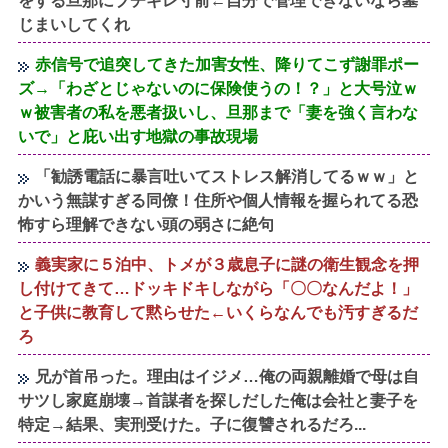
をする旦那にブチギレ寸前←自分で管理できないなら墓
じまいしてくれ
赤信号で追突してきた加害女性、降りてこず謝罪ポー
ズ→「わざとじゃないのに保険使うの！？」と大号泣ｗ
ｗ被害者の私を悪者扱いし、旦那まで「妻を強く言わな
いで」と庇い出す地獄の事故現場
「勧誘電話に暴言吐いてストレス解消してるｗｗ」と
かいう無謀すぎる同僚！住所や個人情報を握られてる恐
怖すら理解できない頭の弱さに絶句
義実家に５泊中、トメが３歳息子に謎の衛生観念を押
し付けてきて…ドッキドキしながら「〇〇なんだよ！」
と子供に教育して黙らせた←いくらなんでも汚すぎるだ
ろ
兄が首吊った。理由はイジメ…俺の両親離婚で母は自
サツし家庭崩壊→首謀者を探しだした俺は会社と妻子を
特定→結果、実刑受けた。子に復讐されるだろ...