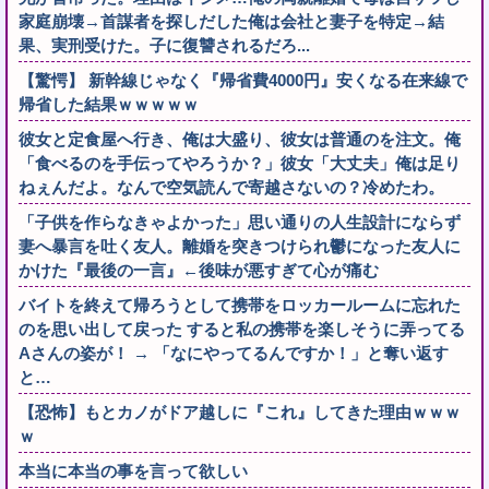
家庭崩壊→首謀者を探しだした俺は会社と妻子を特定→結
果、実刑受けた。子に復讐されるだろ...
【驚愕】 新幹線じゃなく『帰省費4000円』安くなる在来線で
帰省した結果ｗｗｗｗｗ
彼女と定食屋へ行き、俺は大盛り、彼女は普通のを注文。俺
「食べるのを手伝ってやろうか？」彼女「大丈夫」俺は足り
ねぇんだよ。なんで空気読んで寄越さないの？冷めたわ。
「子供を作らなきゃよかった」思い通りの人生設計にならず
妻へ暴言を吐く友人。離婚を突きつけられ鬱になった友人に
かけた『最後の一言』←後味が悪すぎて心が痛む
バイトを終えて帰ろうとして携帯をロッカールームに忘れた
のを思い出して戻った すると私の携帯を楽しそうに弄ってる
Aさんの姿が！ → 「なにやってるんですか！」と奪い返す
と…
【恐怖】もとカノがドア越しに『これ』してきた理由ｗｗｗ
ｗ
本当に本当の事を言って欲しい