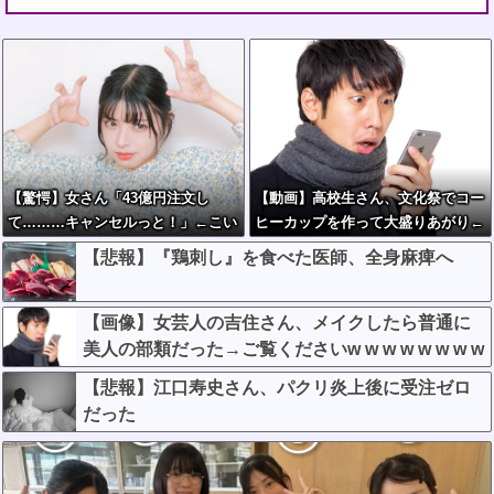
【驚愕】女さん「43億円注文し
【動画】高校生さん、文化祭でコー
て………キャンセルっと！」←こい
ヒーカップを作って大盛りあがり←
つの目的って一体なんな
なんかどっかで見たことあると話題
【悲報】『鶏刺し』を食べた医師、全身麻痺へ
の？？？？？？？
に
【画像】女芸人の吉住さん、メイクしたら普通に
美人の部類だった→ご覧くださいw w w w w w w w
【悲報】江口寿史さん、パクリ炎上後に受注ゼロ
だった