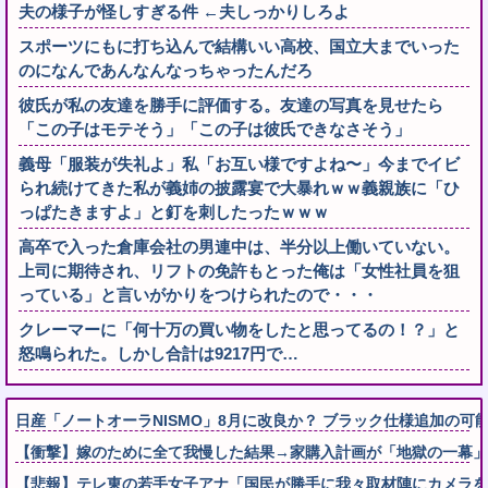
夫の様子が怪しすぎる件 ←夫しっかりしろよ
スポーツにもに打ち込んで結構いい高校、国立大までいった
のになんであんなんなっちゃったんだろ
彼氏が私の友達を勝手に評価する。友達の写真を見せたら
「この子はモテそう」「この子は彼氏できなさそう」
義母「服装が失礼よ」私「お互い様ですよね〜」今までイビ
られ続けてきた私が義姉の披露宴で大暴れｗｗ義親族に「ひ
っぱたきますよ」と釘を刺したったｗｗｗ
高卒で入った倉庫会社の男連中は、半分以上働いていない。
上司に期待され、リフトの免許もとった俺は「女性社員を狙
っている」と言いがかりをつけられたので・・・
クレーマーに「何十万の買い物をしたと思ってるの！？」と
怒鳴られた。しかし合計は9217円で…
日産「ノートオーラNISMO」8月に改良か？ ブラック仕様追加の可
【衝撃】嫁のために全て我慢した結果→家購入計画が「地獄の一幕」
【悲報】テレ東の若手女子アナ「国民が勝手に我々取材陣にカメラを