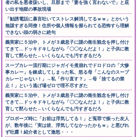
者の私を悪者扱いし、旦那まで「妻を強く言わないで」と庇
い出す地獄の事故現場
「勧誘電話に暴言吐いてストレス解消してるｗｗ」とかいう
無謀すぎる同僚！住所や個人情報を握られてる恐怖すら理解
できない頭の弱さに絶句
義実家に５泊中、トメが３歳息子に謎の衛生観念を押し付け
てきて…ドッキドキしながら「〇〇なんだよ！」と子供に教
育して黙らせた←いくらなんでも汚すぎるだろ
スープカレー流行期にジャガイモ煮崩れでドロドロの「大惨
事カレー」を錬成してしまった私、怒る母「こんなのスープ
カレーじゃない！」→私「作り直す？」→母「捨てるの禁
止！」という逃げ場ゼロで理不尽すぎた
義実家に５泊中、トメが３歳息子に謎の衛生観念を押し付け
てきて…ドッキドキしながら「〇〇なんだよ！」と子供に教
育して黙らせた←いくらなんでも汚すぎるだろ
プロポーズ時に「お前は浮気してる！」と冤罪で振った友人
が、数年後に「実は彼、浮気してなかったかもｗ」と悪びれ
ず吐露！紹介者として激怒・・・