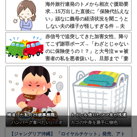
海外旅行連発のトメから相次ぐ援助要
求…15万出した直後に「保険代払えな
い」頑なに義母の経済状況を聞こうと
しない夫の様子が怪しすぎる件 ←夫
しっかりしろよ
赤信号で追突してきた加害女性、降り
てこず謝罪ポーズ→「わざとじゃない
のに保険使うの！？」と大号泣ｗｗ被
害者の私を悪者扱いし、旦那まで「妻
を強く言わないで」と庇い出す地獄の
事故現場
帰省した私（29歳事務職）
トイレを借りたママ友が洗濯
「ハンバーグ食べたい」→オ
カゴの中身を勝手に物色！
カン「ハンバーグに唐揚げサ
「旦那が後からシャワー浴び
【ジャングリア沖縄】 「ロイヤルチケット」発売、アト