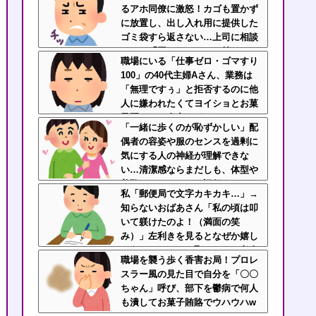
るアホ同僚に激怒！カゴも置かず
に放置し、出し入れ用に提供した
ゴミ袋すら返さない…上司に相談
しても「困ってるのはお前だけだ
職場にいる「仕事ゼロ・ゴマすり
から我慢しろ」←はぁ？！
100」の40代主婦Aさん、業務は
「無理ですぅ」と拒否するのに他
人に嫌われたくてヨイショとお菓
子配りだけ全力すぎる
「一緒に歩くのが恥ずかしい」配
偶者の容姿や服のセンスを過剰に
気にする人の神経が理解できな
い…清潔感ならまだしも、体型や
美醜でパートナーを評価するなよ
私「郵便局で文字カキカキ…」→
知らないおばあさん「私の頃は叩
いて躾けたのよ！（満面の笑
み）」左利きを見るとなぜか嬉し
そうにマウントを取ってくる老人
職場を襲う歩く香害お局！プロレ
なんなん？
スラー風の見た目で自分を「〇〇
ちゃん」呼び、部下を鬱病で何人
も潰してお菓子賄賂でウハウハw