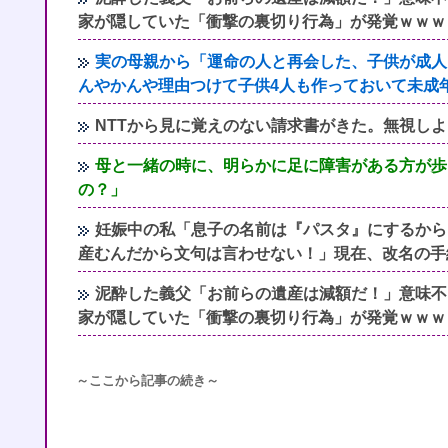
家が隠していた「衝撃の裏切り行為」が発覚ｗｗｗ
実の母親から「運命の人と再会した、子供が成人
んやかんや理由つけて子供4人も作っておいて未成
NTTから見に覚えのない請求書がきた。無視し
母と一緒の時に、明らかに足に障害がある方が歩
の？」
妊娠中の私「息子の名前は『パスタ』にするから
産むんだから文句は言わせない！」現在、改名の手
泥酔した義父「お前らの遺産は減額だ！」意味不
家が隠していた「衝撃の裏切り行為」が発覚ｗｗｗ
～ここから記事の続き～