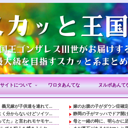
サイトについて
ワロタあんてな
ヌルポあんて
兄嫁が子供達を連れて...
嫁のお腹の子がダウン症確定
分からないけどソイツ...
静岡の子がマッハでドア開
た」と言われモヤモヤ...
母と一緒の時に、明らかに足