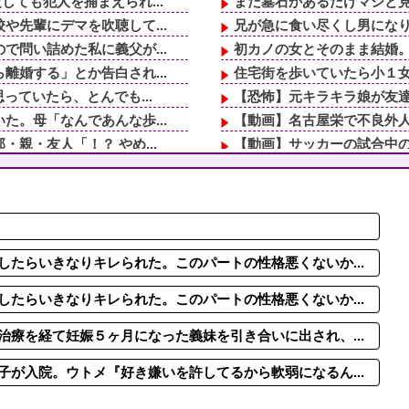
ても犯人を捕まえられ...
まだ墓石があるだけマシと
先輩にデマを吹聴して...
兄が急に食い尽くし男になり
問い詰めた私に義父が...
初カノの女とそのまま結婚。
婚する」とか告白され...
住宅街を歩いていたら小１女
っていたら、とんでも...
【恐怖】元キラキラ娘が友
。母「なんであんな歩...
【動画】名古屋栄で不良外
親・友人「！？ やめ...
【動画】サッカーの試合中の
ーパードライバーとい...
【動画】野菜売りのおじさ
」「泊めて」と嫌がら...
誕生日プレゼント何が良い
問い詰めた私に義父が...
２年付き合ってる彼女がいる
。鍵っ子のピンチに付...
子宝祈願で有名な神社にお参
るの？自分の顔も写り...
【詳しい奥様】私「子供の頃
たらいきなりキレられた。このパートの性格悪くないか...
たらいきなりキレられた。このパートの性格悪くないか...
療を経て妊娠５ヶ月になった義妹を引き合いに出され、...
が入院。ウトメ『好き嫌いを許してるから軟弱になるん...