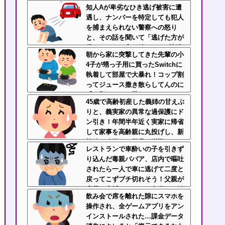
ｗｗ
知人Aが卑劣なひき逃げ被害に遭
遇し、ナンバーを特定しても犯人
を捕まえられない警察への怒り
と、その話を聞いて「逃げた方が
得じゃん」と言い放ったBの神経
朝から家に突撃してきた先輩の小
がわからん
4子が甥っ子用に買ったSwitchに
執着して部屋で大暴れ！コップ割
ってジュース撒き散らしてんのに
「お願いしたら貰えるかもｗ」と
45歳で高齢初産した義姉の甘えぶ
ヘラヘラ笑って片付けもしない…
りと、義実家の異常な過保護にド
先輩にブチ切れそう
ン引き！年間半年近く実家に帰省
して家事を高齢親に丸投げし、新
幹線の移動すら義兄に送迎させて
レストランで車酔いの子を引きず
いた・・・
り込んだ毒親ババア、店内で嘔吐
されたら一人で車に逃げて二度と
戻ってこずブチ切れそう！父親が
店員と床拭いてるのに自分だけ放
飲み会で席を離れた隙にスマホを
置とか人間性疑うわ
操作され、全ゲームアプリをアン
インストールされた…課金データ