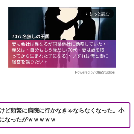
もっと読む
arrow_forward_ios
Powered by 
GliaStudios
M
u
t
けど頻繁に病院に行かなきゃならなくなった。小
e
になったがｗｗｗｗｗ