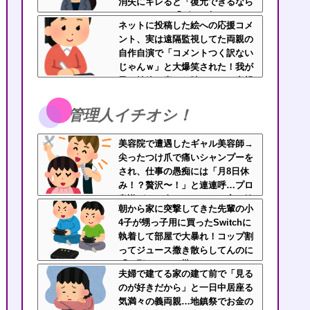
消失にキレると「復元できるなら
いいじゃん」「ゲーム如きで」と
ネットに投稿した絵への応援コメ
逆ギレして帰走
ント、実は遠隔監視してた両親の
自作自演で「コメントつく訳ない
じゃんｗ」と大爆笑された！我が
子の純粋な喜びを踏みにじる毒親
と絶縁を決断
管理人イチオシ！
美容院で遭遇したギャル美容師→
尖ったつけ爪で痛いシャンプーを
され、仕事の愚痴には「月8日休
み！？贅沢〜！」と連連呼…プロ
意識ゼロの身だしなみと、客に嫉
朝から家に突撃してきた先輩の小
妬してマウントを取ってくるのが
4子が甥っ子用に買ったSwitchに
不快すぎ・・・
執着して部屋で大暴れ！コップ割
ってジュース撒き散らしてんのに
「お願いしたら貰えるかもｗ」と
夫婦で建てる家の建て前で「見る
ヘラヘラ笑って片付けもしない…
のが好きだから」と一日中居座る
先輩にブチ切れそう
気満々の義両親…地鎮祭でお金の