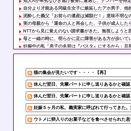
知人Aが卑劣なひき逃げ被害に遭遇し、ナンバーを特定し
自分より才能ある同級生女子に嫉妬したアホ男子、他校や
泥酔した義父「お前らの遺産は減額だ！」意味不明なので
実の母親から「運命の人と再会した、子供が成人したら離
NTTから見に覚えのない請求書がきた。無視しようと思
母と一緒の時に、明らかに足に障害がある方が歩いていた
妊娠中の私「息子の名前は『パスタ』にするから」旦那・
【悲報】 「ゴールド免許です」←運が良かっただけかペ
切迫流産で自宅安静の私…なのに義弟が「シャワー貸して
泥酔した義父「お前らの遺産は減額だ！」意味不明なので
猫の集会が見たいです・・・・【再】
住宅街を歩いていたら小１女児に泣きながら抱きつかれた
なぜイベント会場で他人の顔を隠さずSNSに無断で載せ
休んだ翌日、先輩パートに申し送りあるかと確認し
休んだ翌日、先輩パートに申し送りあるかと確認し
妊娠５ヶ月の私、義実家に呼ばれて行ってきた。治
ウトメに卵入りのお菓子などを食べさせられた息子