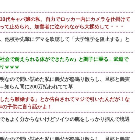
10代キャバ嬢の私、自力でロッカー内にカメラを仕掛けて
って止められ、加害者に泣かれながら大揉めして・・・
、他校や先輩にデマを吹聴して「大学進学を阻止する」と
社会で耐えられる体ができたろw」と調子に乗る←武道で
りｗｗｗ
明なので問い詰めた私に義父が怒鳴り散らし、旦那と義実
←知らん間に200万払われてて草
したら離婚する」とか告白されてマジで引いたんだが！な
年の子供に言う話かよ！
でもよく分からないけどソイツの腕をしっかり掴んで境遇
明なので問い詰めた私に義父が怒鳴り散らし、旦那と義実