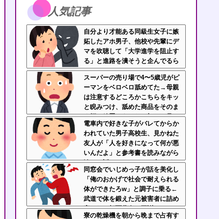
人気記事
自分より才能ある同級生女子に嫉
妬したアホ男子、他校や先輩にデ
マを吹聴して「大学進学を阻止す
る」と進路を潰そうと企んでるら
しい
スーパーの売り場で4〜5歳児がピ
ーマンをベロベロ舐めてた→母親
は注意するどころかこちらをキッ
と睨みつけ、舐めた商品をそのま
ま棚へ放置…あんなの初めて見
電車内で好きな子がバレてからか
た・・・
われていた男子高校生、見かねた
友人が「人を好きになって何が悪
いんだよ」と参考書を読みながら
淡々と話してた←カッコ良すぎだ
同窓会でいじめっ子が話を美化し
ろ
「俺のおかげで社会で耐えられる
体ができたろw」と調子に乗る←
武道で体を鍛えた元被害者に詰め
寄られて顔面蒼白で平謝りｗｗｗ
寮の乾燥機を朝から晩まで占有す