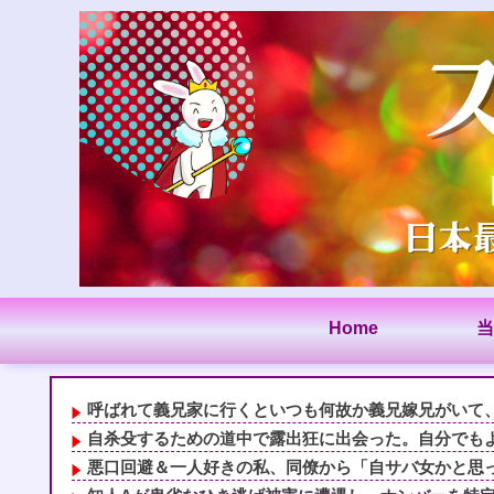
Home
当
呼ばれて義兄家に行くといつも何故か義兄嫁兄がいて、義
自杀殳するための道中で露出狂に出会った。自分でもよく
悪口回避＆一人好きの私、同僚から「自サバ女かと思って