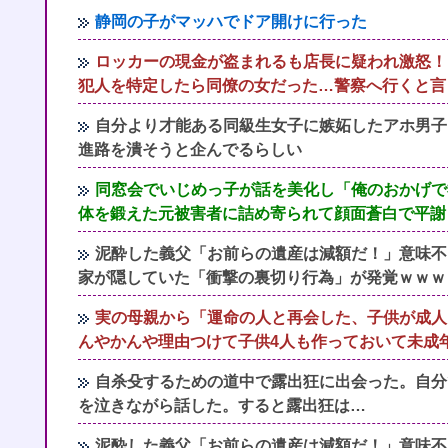
静岡の子がマッハでドア開けに行った
ロッカーの現金が盗まれるも店長に疑われ激怒！
犯人を特定したら同僚の女だった…警察へ行くと言
自分より才能ある同級生女子に嫉妬したアホ男子
進路を潰そうと企んでるらしい
同窓会でいじめっ子が話を美化し「俺のおかげで
体を鍛えた元被害者に詰め寄られて顔面蒼白で平謝
泥酔した義父「お前らの遺産は減額だ！」意味不
家が隠していた「衝撃の裏切り行為」が発覚ｗｗｗ
実の母親から「運命の人と再会した、子供が成人
んやかんや理由つけて子供4人も作っておいて未成
自杀殳するための道中で露出狂に出会った。自分
を泣きながら話した。すると露出狂は…
泥酔した義父「お前らの遺産は減額だ！」意味不