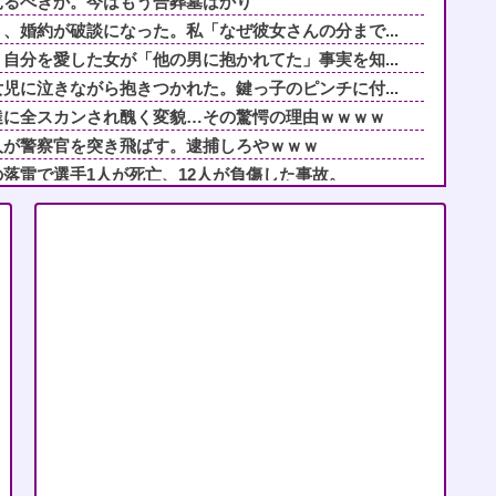
見るべきか。今はもう合葬墓ばかり
、婚約が破談になった。私「なぜ彼女さんの分まで...
自分を愛した女が「他の男に抱かれてた」事実を知...
児に泣きながら抱きつかれた。鍵っ子のピンチに付...
達に全スカンされ醜く変貌…その驚愕の理由ｗｗｗｗ
人が警察官を突き飛ばす。逮捕しろやｗｗｗ
落雷で選手1人が死亡、12人が負傷した事故。
んにドローンを特攻させるおそロシア。
？と聞かれたから
んだが、妊娠したので生まれる前に籍を入れたいと...
りに行った時、女の子が生まれるという赤い石を持...
いじめたやつの家に雑草の種を撒いてる！」住民「...