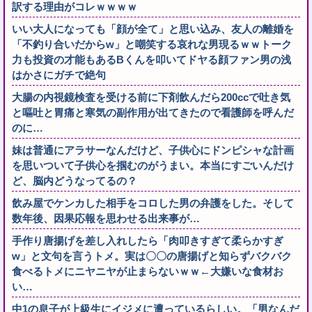
訳する理由がコレｗｗｗｗ
いい大人になっても「顔が全て」と思い込み、友人の離婚を
「不釣り合いだからw」と嘲笑する哀れな男現るｗｗトーク
力も投資の才能もあるBくんを叩いてドヤる顔ファン男の浅
はかさにガチで絶句
大腸の内視鏡検査を受ける前に下剤飲んだら200ccで吐き気
と嘔吐と胃痛と寒気の副作用が出てきたので看護師を呼んだ
のに…
妹は普通にアラサーなんだけど、子供心にドンピシャな計画
を思いついて子供心を掴むのがうまい。本当にすごいんだけ
ど、脳内どうなってるの？
飲み屋でケンカした相手をコロした男の弁護をした。そして
数年後、因果応報を思わせる出来事が…
手作り唐揚げを差し入れしたら「肉叩きすぎて柔らかすぎ
w」と文句を言うトメ。実は〇〇の唐揚げと知らずバクバク
食べるトメにニヤニヤが止まらないｗｗ←大嫌いな食材お
い…
中1の息子が上級生にイジメに遭っているらしい。「男なんだ