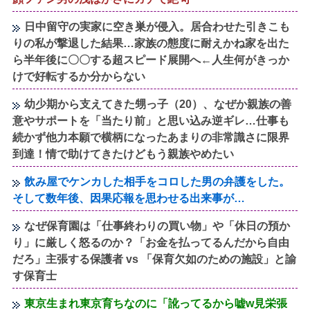
日中留守の実家に空き巣が侵入。居合わせた引きこも
りの私が撃退した結果…家族の態度に耐えかね家を出た
ら半年後に〇〇する超スピード展開へ←人生何がきっか
けで好転するか分からない
幼少期から支えてきた甥っ子（20）、なぜか親族の善
意やサポートを「当たり前」と思い込み逆ギレ…仕事も
続かず他力本願で横柄になったあまりの非常識さに限界
到達！情で助けてきたけどもう親族やめたい
飲み屋でケンカした相手をコロした男の弁護をした。
そして数年後、因果応報を思わせる出来事が…
なぜ保育園は「仕事終わりの買い物」や「休日の預か
り」に厳しく怒るのか？「お金を払ってるんだから自由
だろ」主張する保護者 vs 「保育欠如のための施設」と諭
す保育士
東京生まれ東京育ちなのに「訛ってるから嘘w見栄張