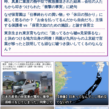
時、真夏に重度の熱中症で救急搬送された結果→会社の人た
ちから叩きつけられた「衝撃の事実」に絶句
なぜ保育園は「仕事終わりの買い物」や「休日の預かり」に
厳しく怒るのか？「お金を払ってるんだから自由だろ」主張
する保護者 vs 「保育欠如のための施設」と諭す保育士
東京生まれ東京育ちなのに「訛ってるから嘘w見栄張るな」
と決めつける地方出身の同僚！両親が九州からの上京組で言
葉が移ったと説明しても頑なに嘘つき扱いしてくるのなんな
ん？
日本共産党の街宣車が電柱に衝突
【画像】日本ってなんでここ埋め立
「居眠りをしてしまった」同乗して
てないの？
いた県議を含め男女3人重傷