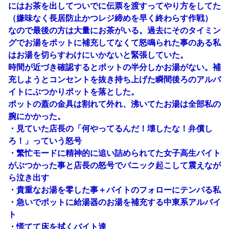
にはお茶を出してついでに伝票を渡すってやり方をしてた
（嫌味なく長居防止かつレジ締めを早く終わらす作戦）
なので最後の方は大量にお茶がいる。過去にそのタイミン
グでお湯をポットに補充してなくて怒鳴られた事のある私
はお湯を切らすわけにいかないと緊張していた。
時間が近づき確認するとポットの半分しかお湯がない。補
充しようとコンセントを抜き持ち上げた瞬間後ろのアルバ
イトにぶつかりポットを落とした。
ポットの蓋の金具は割れて外れ、沸いてたお湯は全部私の
腕にかかった。
・見ていた店長の「何やってるんだ！壊したな！弁償し
ろ！」っていう怒号
・繁忙モードに精神的に追い詰められてた女子高生バイト
がぶつかった事と店長の怒号でパニック起こして震えなが
ら泣き出す
・貴重なお湯を零した事＋バイトのフォローにテンパる私
・急いでポットに給湯器のお湯を補充する中東系アルバイ
ト
・慌てて床を拭くバイト達