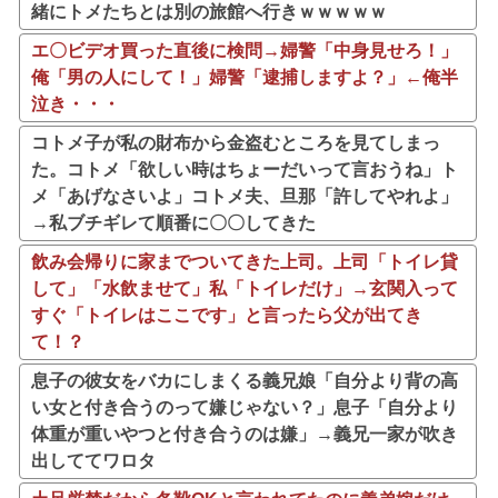
緒にトメたちとは別の旅館へ行きｗｗｗｗｗ
エ〇ビデオ買った直後に検問→婦警「中身見せろ！」
俺「男の人にして！」婦警「逮捕しますよ？」←俺半
泣き・・・
コトメ子が私の財布から金盗むところを見てしまっ
た。コトメ「欲しい時はちょーだいって言おうね」ト
メ「あげなさいよ」コトメ夫、旦那「許してやれよ」
→私ブチギレて順番に〇〇してきた
飲み会帰りに家までついてきた上司。上司「トイレ貸
して」「水飲ませて」私「トイレだけ」→玄関入って
すぐ「トイレはここです」と言ったら父が出てき
て！？
息子の彼女をバカにしまくる義兄娘「自分より背の高
い女と付き合うのって嫌じゃない？」息子「自分より
体重が重いやつと付き合うのは嫌」→義兄一家が吹き
出しててワロタ