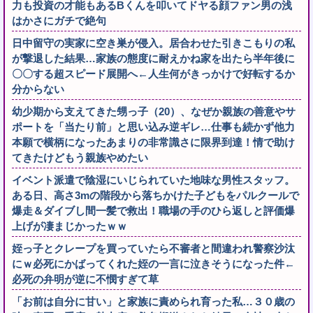
力も投資の才能もあるBくんを叩いてドヤる顔ファン男の浅
はかさにガチで絶句
日中留守の実家に空き巣が侵入。居合わせた引きこもりの私
が撃退した結果…家族の態度に耐えかね家を出たら半年後に
〇〇する超スピード展開へ←人生何がきっかけで好転するか
分からない
幼少期から支えてきた甥っ子（20）、なぜか親族の善意やサ
ポートを「当たり前」と思い込み逆ギレ…仕事も続かず他力
本願で横柄になったあまりの非常識さに限界到達！情で助け
てきたけどもう親族やめたい
イベント派遣で陰湿にいじられていた地味な男性スタッフ。
ある日、高さ3mの階段から落ちかけた子どもをパルクールで
爆走＆ダイブし間一髪で救出！職場の手のひら返しと評価爆
上げが凄まじかったｗｗ
姪っ子とクレープを買っていたら不審者と間違われ警察沙汰
にｗ必死にかばってくれた姪の一言に泣きそうになった件←
必死の弁明が逆に不憫すぎて草
「お前は自分に甘い」と家族に責められ育った私…３０歳の