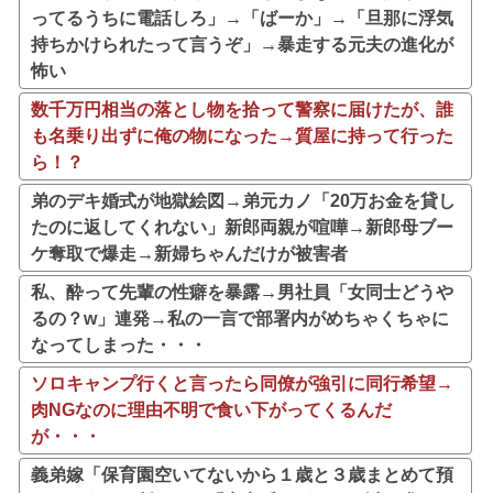
ってるうちに電話しろ」→「ばーか」→「旦那に浮気
持ちかけられたって言うぞ」→暴走する元夫の進化が
怖い
数千万円相当の落とし物を拾って警察に届けたが、誰
も名乗り出ずに俺の物になった→質屋に持って行った
ら！？
弟のデキ婚式が地獄絵図→弟元カノ「20万お金を貸し
たのに返してくれない」新郎両親が喧嘩→新郎母ブー
ケ奪取で爆走→新婦ちゃんだけが被害者
私、酔って先輩の性癖を暴露→男社員「女同士どうや
るの？w」連発→私の一言で部署内がめちゃくちゃに
なってしまった・・・
ソロキャンプ行くと言ったら同僚が強引に同行希望→
肉NGなのに理由不明で食い下がってくるんだ
が・・・
義弟嫁「保育園空いてないから１歳と３歳まとめて預