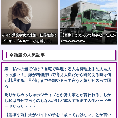
イオン爆発事故の遺族、社長発言に
【画像】この人って無事だったんか
ブチギレ「本当のことを話して」
いwwwwwwww
今話題の人気記事
嫁「私への当て付け？自宅で料理する人も料理上手な人も大
っっ嫌い！」嫁が料理嫌いで育児大変だから時間ある時は俺
が料理する、片付けまで全部やるって言うと嫁がヒスって困
る
周りからめっちゃポジティブとか努力家とか言われる。しか
し私は自分で言うのもなんだけど成人するまで人生ハードモ
ードだった・・・
【崩壊寸前】夫がバイトの子を「放っておけない」とか言い