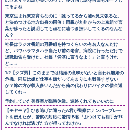
のび太ママの話が長いのって、多分同じ話を何回もループし
てるよね
東京生まれ東京育ちなのに「訛ってるから嘘w見栄張るな」
と決めつける地方出身の同僚！両親が九州からの上京組で言
葉が移ったと説明しても頑なに嘘つき扱いしてくるのなんな
ん？
社長はラジオ番組の冠番組を持つくらいの有名人なんだけ
ど、パワハラマタハラ当たり前の老害。病院に行っただけで
退職勧告を受けた。社長「労基に言うなよ！」と言うけれ
ど…→
1/2【クズ男】このままでは結婚の意味がないと言われ離婚の
危機。同居は嫌だ仕事も嫌だってあまりにも我儘すぎない
か？嫁の方が収入多いんだから俺の代わりにバイクの借金返
してくれ→
予約していた美容室が臨時休業。連絡くれてもいいのに
【モヤモヤ】ひき逃げに遭ったA君が警察にナンバープレー
トを伝えたが、警察の対応に驚愕!B君『ぶつけても相手がﾀﾋ
んでなければ逃げた方が得ってわけか』