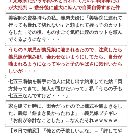
土足厳禁だから冬靴OKと言われてたのに義弟嫁だけ
が大批判 → 数分後に盛大に転んで自業自得すぎた件
美容師の資格持ちの私。義弟夫婦に「美容院に連れて
行っても暴れて切れない」と頼まれて姪っ子のカット
をした→その後、ものすごく気軽に姪のカットを頼ん
でくるようになり・・・
うちの３歳児が義兄娘に噛まれるたので、注意したら
義兄嫁が恨み顔。会わせないようにしてたら、自分が
噛まれるようになってやっと子のやばさに気付いたら
しいが・・・
七五三着物を勝手に他人に貸し出す約束してた姑「両
方持ってきて。知人が選びたいって」私「うちの子も
七五三なんですけど・・・」
家を建てた時に、田舎だったので上棟式や餅まきをし
た。義母「餅まき良かったわよ」→義兄嫁ブチギレ
「お前が余計なことした」←なんだそれｗｗｗｗｗ
【６日で豹変】「俺との子欲しいよな」→「許してや