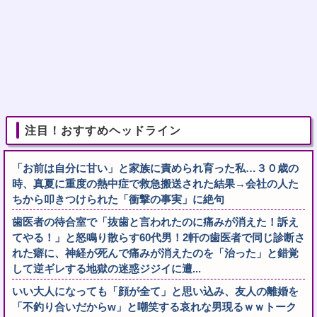
注目！おすすめヘッドライン
「お前は自分に甘い」と家族に責められ育った私…３０歳の
時、真夏に重度の熱中症で救急搬送された結果→会社の人た
ちから叩きつけられた「衝撃の事実」に絶句
歯医者の待合室で「抜歯と言われたのに痛みが消えた！訴え
てやる！」と怒鳴り散らす60代男！2軒の歯医者で同じ診断さ
れた癖に、神経が死んで痛みが消えたのを「治った」と錯覚
して逆ギレする地獄の迷惑ジジイに遭...
いい大人になっても「顔が全て」と思い込み、友人の離婚を
「不釣り合いだからw」と嘲笑する哀れな男現るｗｗトーク