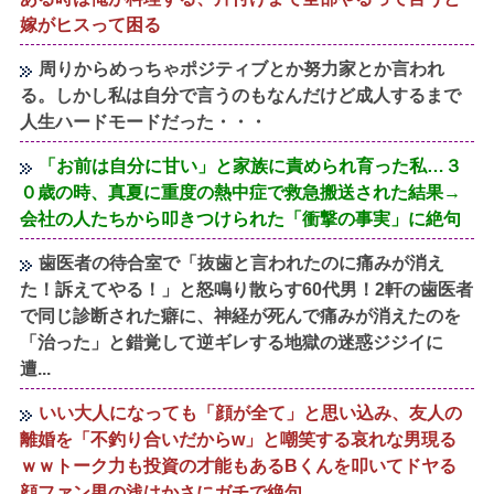
嫁がヒスって困る
周りからめっちゃポジティブとか努力家とか言われ
る。しかし私は自分で言うのもなんだけど成人するまで
人生ハードモードだった・・・
「お前は自分に甘い」と家族に責められ育った私…３
０歳の時、真夏に重度の熱中症で救急搬送された結果→
会社の人たちから叩きつけられた「衝撃の事実」に絶句
歯医者の待合室で「抜歯と言われたのに痛みが消え
た！訴えてやる！」と怒鳴り散らす60代男！2軒の歯医者
で同じ診断された癖に、神経が死んで痛みが消えたのを
「治った」と錯覚して逆ギレする地獄の迷惑ジジイに
遭...
いい大人になっても「顔が全て」と思い込み、友人の
離婚を「不釣り合いだからw」と嘲笑する哀れな男現る
ｗｗトーク力も投資の才能もあるBくんを叩いてドヤる
顔ファン男の浅はかさにガチで絶句