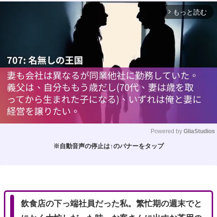
もっと読む
arrow_forward_ios
Powered by 
GliaStudios
※自動音声の停止は↑のバナーをタップ
M
u
t
e
飲食店の下っ端社員だった私。繁忙期の週末でと