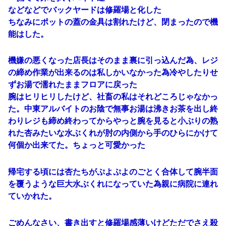
などなどでバックヤードは修羅場と化した
ちなみにポットの蓋の金具は割れたけど、閉まったので機
能はした。
機嫌の悪くなった店長はそのまま裏に引っ込んだ為、レジ
の締め作業が出来るのは私しかいなかった為冷やしたりせ
ずお湯で濡れたままフロアに戻った
腕はヒリヒリしたけど、社畜の私はそれどころじゃなかっ
た。中東アルバイトのお陰で無事お湯は沸きお茶を出し終
わりレジも締め終わってからやっと腕を見ると小ぶりの熟
れた杏みたいな水ぶくれが肘の内側から手のひらにかけて
何個か出来てた。ちょっと可愛かった
帰宅する頃には杏たちがぷよぷよのごとく合体して腕半面
を覆うような巨大水ぶくれになっていた為親に病院に連れ
ていかれた。
ごめんなさい、書き出すと修羅場感薄いけどただでさえ殺