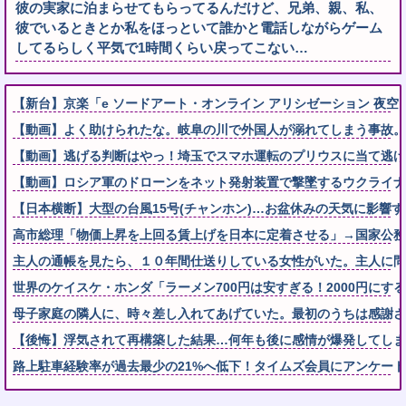
彼の実家に泊まらせてもらってるんだけど、兄弟、親、私、
彼でいるときとか私をほっといて誰かと電話しながらゲーム
してるらしく平気で1時間くらい戻ってこない…
【新台】京楽「e ソードアート・オンライン アリシゼーション 夜
【動画】よく助けられたな。岐阜の川で外国人が溺れてしまう事故。
【動画】逃げる判断はやっ！埼玉でスマホ運転のプリウスに当て逃げ
【動画】ロシア軍のドローンをネット発射装置で撃墜するウクライナ
【日本横断】大型の台風15号(チャンホン)…お盆休みの天気に影響
高市総理「物価上昇を上回る賃上げを日本に定着させる」→国家公務員の
主人の通帳を見たら、１０年間仕送りしている女性がいた。主人に問い
世界のケイスケ・ホンダ「ラーメン700円は安すぎる！2000円にす
母子家庭の隣人に、時々差し入れてあげていた。最初のうちは感謝され
【後悔】浮気されて再構築した結果…何年も後に感情が爆発してしま
路上駐車経験率が過去最少の21%へ低下！タイムズ会員にアンケート