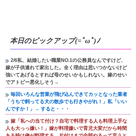
本日のピックアップ(=ﾟωﾟ)ﾉ
2/6私、結婚したい職業NO.1の公務員なんですけど、
嫁が子供連れて家出した。全く理由は思いつかないけど
強いてあげるとすれば母のせいかもしれない。嫁のせい
でアトピー悪化しそう→
毎回いろんな営業が飛び込んできてカッとなった業者
「うちで飼ってる犬の散歩でも行きやがれ！」私「いい
んですか！」→ すると・・・
嫁「私への当て付け？自宅で料理する人も料理上手な
人も大っっ嫌い！」嫁が料理嫌いで育児大変だから時間
ある時は俺が料理する、片付けまで全部やるって言うと