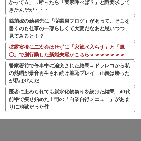
かって☆」→断ったら「実家呼べば？」と謎要求して
きたんだが・・・
義弟嫁の勤務先に「従業員ブログ」があって、そこを
書くのも仕事の一部らしくて大変だなあと思いつつ、
見てみると！？
披露宴後に二次会はせずに「家族水入らず」と「風
〇」で別行動した新婚夫婦がこちらｗｗｗｗｗｗｗ
警察署前で停車中に追突された結果→ドラレコから私
の熱唱が爆音再生され続け羞恥プレイ→正義は勝った
が私はﾀﾋんだ
医者に止められても炭水化物祭りを続けた結果、40代
前半で痩せ始めた上司の「自業自得メニュー」があま
りに地獄だった件