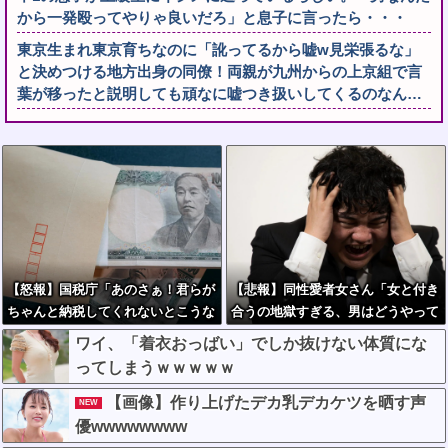
から一発殴ってやりゃ良いだろ」と息子に言ったら・・・
東京生まれ東京育ちなのに「訛ってるから嘘w見栄張るな」
と決めつける地方出身の同僚！両親が九州からの上京組で言
葉が移ったと説明しても頑なに嘘つき扱いしてくるのなん…
【怒報】国税庁「あのさぁ！君らが
【悲報】同性愛者女さん「女と付き
ちゃんと納税してくれないとこうな
合うの地獄すぎる、男はどうやって
っちゃうけどどうする？！」←これ
耐えてんの？」←コレは同意せざる
ワイ、「着衣おっばい」でしか抜けない体質にな
w w w w w w w w
おえないと話題に
ってしまうｗｗｗｗｗ
【画像】作り上げたデカ乳デカケツを晒す声
NEW
優wwwwwwww