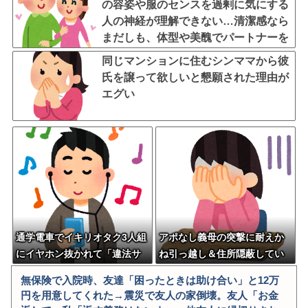
の容姿や服のセンスを過剰に気にする
人の神経が理解できない…清潔感なら
まだしも、体型や美醜でパートナーを
評価するなよ
同じマンションに住むシンママから彼
氏を譲って欲しいと懇願された理由が
エグい
通学電車でイキリオタク3人組
アポなし義母の突撃に耐えか
にイヤホン抜かれて「違法サ
ね引っ越し＆住所隠蔽してい
イトで見るな！」と絡まれた
たが、教えた途端に月3回ペー
無保険で入院時、友達「困ったときは助け合い」と12万
→「Netflixですが…？」と返
スで置き配襲撃され、運転中
円を用意してくれた→震災で友人の家倒壊。友人「お金
したらキョドって別車両へ逃
の実母に着信10件連投する狂