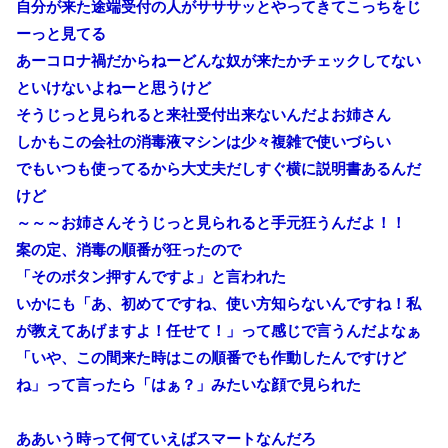
自分が来た途端受付の人がサササッとやってきてこっちをじ
ーっと見てる
あーコロナ禍だからねーどんな奴が来たかチェックしてない
といけないよねーと思うけど
そうじっと見られると来社受付出来ないんだよお姉さん
しかもこの会社の消毒液マシンは少々複雑で使いづらい
でもいつも使ってるから大丈夫だしすぐ横に説明書あるんだ
けど
～～～お姉さんそうじっと見られると手元狂うんだよ！！
案の定、消毒の順番が狂ったので
「そのボタン押すんですよ」と言われた
いかにも「あ、初めてですね、使い方知らないんですね！私
が教えてあげますよ！任せて！」って感じで言うんだよなぁ
「いや、この間来た時はこの順番でも作動したんですけど
ね」って言ったら「はぁ？」みたいな顔で見られた
ああいう時って何ていえばスマートなんだろ