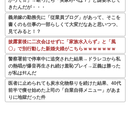
かって☆」→断ったら「実家呼べば？」と謎要求して
きたんだが・・・
義弟嫁の勤務先に「従業員ブログ」があって、そこを
書くのも仕事の一部らしくて大変だなあと思いつつ、
見てみると！？
披露宴後に二次会はせずに「家族水入らず」と「風
〇」で別行動した新婚夫婦がこちらｗｗｗｗｗｗｗ
警察署前で停車中に追突された結果→ドラレコから私
の熱唱が爆音再生され続け羞恥プレイ→正義は勝った
が私はﾀﾋんだ
医者に止められても炭水化物祭りを続けた結果、40代
前半で痩せ始めた上司の「自業自得メニュー」があま
りに地獄だった件