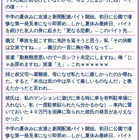
の後・・・
中学の夏休みに友達と新聞配達バイト開始。初日に公園で凄
惨な第一発見者になり即辞め…しかし夏休み最終日、バイト
を続けた友人の身に起きた「更なる悲劇」←このバイト先…
義父「事故を起こす前に免許を返そうと思う」私「その決断
は立派ですね…」→義父の一言に胸が熱くなって…
派遣「勤務態度悪いので一旦シフト未定にしますね」俺「じ
ゃあ辞めますね」派遣「え」←これｗｗｗｗｗｗ
姉と叔父宅へ避難後、母になぜ私たちに厳しかったのか尋ね
た。すると「本当は世の中は辛くて厳しいものなんだ」と教
えたかったと言われ…
彼氏は、私のマンションに遊びに来る時に車を有料駐車場に
入れない。私（一度駐禁貼られたら分かるかな）→車内に置
いておいた４０万円を泥棒に取られた彼氏の発言がありえな
かった！
中学の夏休みに友達と新聞配達バイト開始。初日に公園で凄
惨な第一発見者になり即辞め…しかし夏休み最終日、バイト