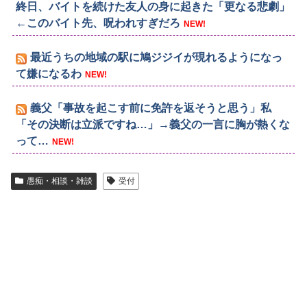
終日、バイトを続けた友人の身に起きた「更なる悲劇」
←このバイト先、呪われすぎだろ
NEW!
最近うちの地域の駅に鳩ジジイが現れるようになっ
て嫌になるわ
NEW!
義父「事故を起こす前に免許を返そうと思う」私
「その決断は立派ですね…」→義父の一言に胸が熱くな
って…
NEW!
愚痴・相談・雑談
受付