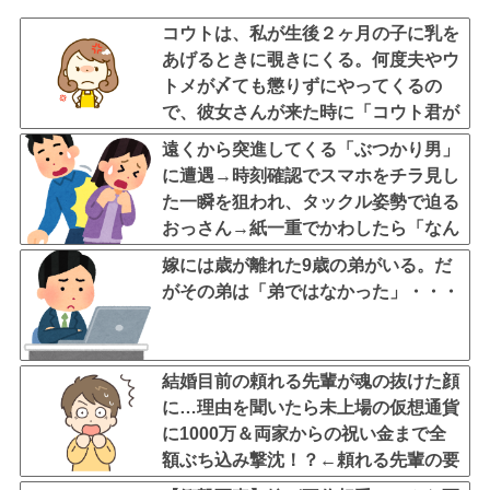
コウトは、私が生後２ヶ月の子に乳を
あげるときに覗きにくる。何度夫やウ
トメが〆ても懲りずにやってくるの
で、彼女さんが来た時に「コウト君が
毎回見たがるのよ～ｗ」と言うと、彼
遠くから突進してくる「ぶつかり男」
女さん鬼の形相でコウトの元へｗ
に遭遇→時刻確認でスマホをチラ見し
た一瞬を狙われ、タックル姿勢で迫る
おっさん→紙一重でかわしたら「なん
で避けられるんだよ！」と絶叫逃走
嫁には歳が離れた9歳の弟がいる。だ
がその弟は「弟ではなかった」・・・
結婚目前の頼れる先輩が魂の抜けた顔
に…理由を聞いたら未上場の仮想通貨
に1000万＆両家からの祝い金まで全
額ぶち込み撃沈！？←頼れる先輩の要
素どこ行ったんだよ