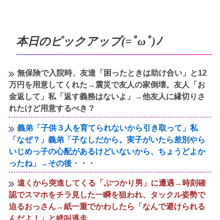
本日のピックアップ(=ﾟωﾟ)ﾉ
無保険で入院時、友達「困ったときは助け合い」と12
万円を用意してくれた→震災で友人の家倒壊。友人「お
金返して」私「返す義務はないよ」→他友人に縁切りさ
れたけど用意するべき？
義弟「子供３人を育てられないから引き取って」私
「なぜ？」義弟「子なしだから。実子がいたら差別やら
いじめっ子の心配があるけどいないから、ちょうどよか
ったね」→その後・・・
遠くから突進してくる「ぶつかり男」に遭遇→時刻確
認でスマホをチラ見した一瞬を狙われ、タックル姿勢で
迫るおっさん→紙一重でかわしたら「なんで避けられる
んだよ！」と絶叫逃走