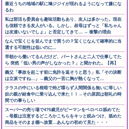
最近うちの地域の駅に鳩ジジイが現れるようになって嫌にな
るわ
私は部活も委員会も趣味活動もあり、友人は多かった。現在
も信頼できる友人がいる。しかし、叔母はずっと「私ちゃん
は友達いないでしょ」と否定してきて… → 衝撃の理由
なんで宝くじを並んでまで買うの？宝くじなんて確率的に当
選する可能性は低いのに...
早朝から働いてるんだけど、パートさんと二人で仕事してた
ら 突然「低い男の声がしなかった？」と聞かれた。【再】
義父「事故を起こす前に免許を返そうと思う」私「その決断
は立派ですね…」→義父の一言に胸が熱くなって…
クラスの中にいる根暗で殆ど喋らず人間関係も無いに等しい
奴の親が給食中に乗り込んで来た！！→その原因は朝礼の時
間での事らしい
スーパーの売り場で4?5歳児がピーマンをベロベロ舐めてた
→母親は注意するどころかこちらをキッと睨みつけ、舐めた
商品をそのまま棚へ放置…あんなの初めて見た・・・