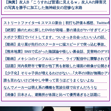
【胸糞】友人B「こうすれば普通に見えるｗ」友人Aの障害児
の写真を勝手に加工した無神経女の悲惨な末路
ストリートファイター6 スマスロ新台｜初打ち評価＆感想、Twitter
【絶望】娘のために探したDVDが発端…妻の過去がヤバすぎてメンタ
スポクラ窓口でバイトしてます。ついさっき出会ったいい人の話。
【動画】走り屋が先行のスクーターに猛スピードで突っ込む事故。
【熊本地震】SNSで広がった陰謀論や怪しい募金話、災害時のデマ
【動画】メキシコのインフルエンサー、ライブ配信中に襲撃されて死
【話題】河内長野市で警官が包丁男を射殺した場面の映像が公開され
【少子化】そりゃ子供が増えるわけがない…｢大卒の3割が無職かア
誰も言わないけど冷やし中華って言うほどうまくないよね
なんでメーカーは萌え系の機種を荒波仕様で出すんだろうな
【画像】日本さん、避難所が各国と比べて優秀過ぎると話題に