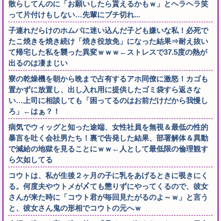
散らしてんのに「お願いしたら貰えるかもｗ」とヘラヘラ笑
って片付けもしない…先輩にブチ切れ...
子連れだらけのホムパに迷い込んだ子ども嫌いな私！必死で
たこ焼きを焼き続け「焼き役放免」になった結果⇒耐え抜い
て帰宅した私を襲った異変ｗｗｗ←ストレスで37.5度の熱が
出るのは凄まじい
寮の乾燥機を朝から晩まで占有するアホ同僚に激怒！カゴも
置かずに放置し、出し入れ用に提供したゴミ袋すら返さな
い…上司に相談しても「困ってるのはお前だけだから我慢し
ろ」←はぁ？！
病気でウィッグと知った途端、女性社員を無視＆最低の性的
暴言を吐く会社男たち！裏で告発した結果、部署解体＆異動
で減給の地獄を見ることにｗｗ←人として最低限の倫理観す
ら欠如してる
コウトは、私が生後２ヶ月の子に乳をあげるときに覗きにく
る。何度夫やウトメが〆ても懲りずにやってくるので、彼女
さんが来た時に「コウト君が毎回見たがるのよ～ｗ」と言う
と、彼女さん鬼の形相でコウトの元へｗ