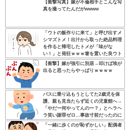
【衝撃写真】嫁が不倫相手とこんな写
真を撮ってたんだがwwww
「ウトの飯作りに来て」と呼び出すメ
シマズトメ！出汁から取った絶品料理
を作ると帰宅したトメが「味がな
い！」と発狂ｗｗｗ箸を置いた良ウト
が言い放った言葉とは←良ウトさんの
【衝撃】嫁が強引に別居→叩けば埃が
神対応にスカッとする
出ると思ったらやっぱりｗｗｗｗ
バスに乗り込もうとしてた2歳児を保
護、親も見当たらず近くの児童館へ→
「やだー何やってんのー？」とヘラヘ
ラ笑い謝罪ゼロ…事故寸前だったのに
悪びれない放置親なんなの？
「一緒に歩くのが恥ずかしい」配偶者