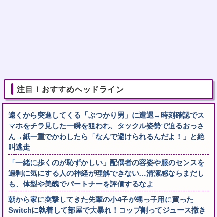
注目！おすすめヘッドライン
遠くから突進してくる「ぶつかり男」に遭遇→時刻確認でス
マホをチラ見した一瞬を狙われ、タックル姿勢で迫るおっさ
ん→紙一重でかわしたら「なんで避けられるんだよ！」と絶
叫逃走
「一緒に歩くのが恥ずかしい」配偶者の容姿や服のセンスを
過剰に気にする人の神経が理解できない…清潔感ならまだし
も、体型や美醜でパートナーを評価するなよ
朝から家に突撃してきた先輩の小4子が甥っ子用に買った
Switchに執着して部屋で大暴れ！コップ割ってジュース撒き