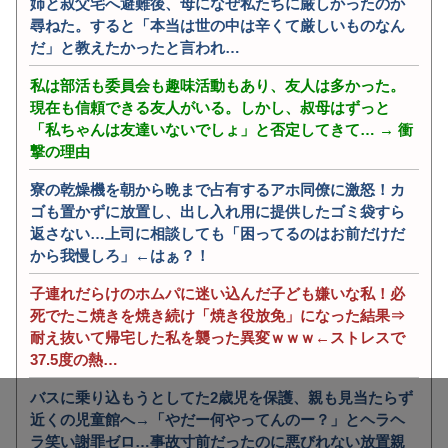
姉と叔父宅へ避難後、母になぜ私たちに厳しかったのか
尋ねた。すると「本当は世の中は辛くて厳しいものなん
だ」と教えたかったと言われ…
私は部活も委員会も趣味活動もあり、友人は多かった。
現在も信頼できる友人がいる。しかし、叔母はずっと
「私ちゃんは友達いないでしょ」と否定してきて… → 衝
撃の理由
寮の乾燥機を朝から晩まで占有するアホ同僚に激怒！カ
ゴも置かずに放置し、出し入れ用に提供したゴミ袋すら
返さない…上司に相談しても「困ってるのはお前だけだ
から我慢しろ」←はぁ？！
子連れだらけのホムパに迷い込んだ子ども嫌いな私！必
死でたこ焼きを焼き続け「焼き役放免」になった結果⇒
耐え抜いて帰宅した私を襲った異変ｗｗｗ←ストレスで
37.5度の熱…
バスに乗り込もうとしてた2歳児を保護、親も見当たらず
近くの児童館へ→「やだー何やってんのー？」とヘラヘ
ラ笑い謝罪ゼロ…事故寸前だったのに悪びれない放置親