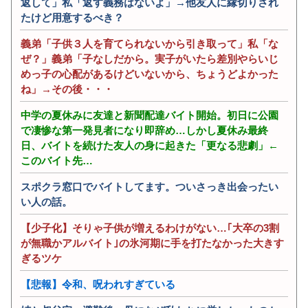
返して」私「返す義務はないよ」→他友人に縁切りされ
走…20代にもなって群れてイ
気→注意すると被害妄想でこ
たけど用意するべき？
キってくんな
ちらを悪人扱い・・
義弟「子供３人を育てられないから引き取って」私「な
ぜ？」義弟「子なしだから。実子がいたら差別やらいじ
めっ子の心配があるけどいないから、ちょうどよかった
ね」→その後・・・
中学の夏休みに友達と新聞配達バイト開始。初日に公園
で凄惨な第一発見者になり即辞め…しかし夏休み最終
日、バイトを続けた友人の身に起きた「更なる悲劇」←
このバイト先…
スポクラ窓口でバイトしてます。ついさっき出会ったい
い人の話。
【少子化】そりゃ子供が増えるわけがない…｢大卒の3割
が無職かアルバイト｣の氷河期に手を打たなかった大きす
ぎるツケ
【悲報】令和、呪われすぎている