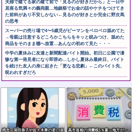
夫婦で建てる家の建て前で「見るのが好きだから」と一日中
居座る気満々の義両親…地鎮祭でお金の話やケチをつけてき
た前科があり不安しかない←見るのが好きとか完全に野次馬
の思考
スーパーの売り場で4〜5歳児がピーマンをベロベロ舐めてた
→母親は注意するどころかこちらをキッと睨みつけ、舐めた
商品をそのまま棚へ放置…あんなの初めて見た・・・
中学の夏休みに友達と新聞配達バイト開始。初日に公園で凄
惨な第一発見者になり即辞め…しかし夏休み最終日、バイト
を続けた友人の身に起きた「更なる悲劇」←このバイト先、
呪われすぎだろ
残念 深田恭子や佐々木希の若い頃
高市首相の消費税1％案、地方が一