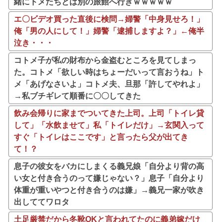
緒にトメたちとは別の旅館へ行きｗｗｗｗｗ
エ〇ビデオ買った直後に検問→婦警「中身見せろ！」
俺「男の人にして！」婦警「逮捕しますよ？」←俺半
泣き・・・
コトメ子が私の財布から金盗むところを見てしまっ
た。コトメ「欲しい時はちょーだいって言おうね」ト
メ「あげなさいよ」コトメ夫、旦那「許してやれよ」
→私ブチギレて順番に〇〇してきた
飲み会帰りに家までついてきた上司。上司「トイレ貸
して」「水飲ませて」私「トイレだけ」→玄関入って
すぐ「トイレはここです」と言ったら父が出てき
て！？
息子の彼女をバカにしまくる義兄娘「自分より背の高
い女と付き合うのって嫌じゃない？」息子「自分より
体重が重いやつと付き合うのは嫌」→義兄一家が吹き
出しててワロタ
土足厳禁だから冬靴OKと言われてたのに義弟嫁だけ