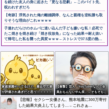
を続けた友人の身に起きた「更なる悲劇」←このバイト先、
呪われすぎだろ
【奇跡】浮気された俺の離婚調停、なんと親権を逆転勝ち取
りそうな理由がこれｗｗｗｗ
子連れだらけのホムパに迷い込んだ子ども嫌いな私！必死で
たこ焼きを焼き続け「焼き役放免」になった結果⇒耐え抜い
て帰宅した私を襲った異変ｗｗｗ←ストレスで37.5度の熱…
家庭菜園やってるけど、最近空芯菜
【衝撃】芸人「YouTuberなんて全
が評価され過ぎだと思う！！！！！
員おもんないやん笑」←そもそもこ
れが始まりなんだと思うんだがどう
【悲報】セクシー女優さん、熊本地震に300万寄付
思う？？？？？
した結果大炎上してしまう…←これさぁ…