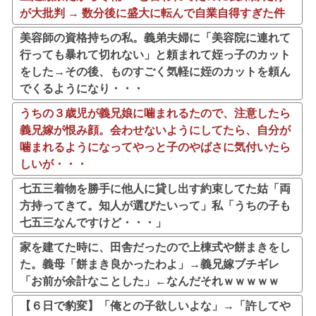
が大批判 → 数分後に盛大に転んで自業自得すぎた件
美容師の資格持ちの私。義弟夫婦に「美容院に連れて
行っても暴れて切れない」と頼まれて姪っ子のカット
をした→その後、ものすごく気軽に姪のカットを頼ん
でくるようになり・・・
うちの３歳児が義兄娘に噛まれるたので、注意したら
義兄嫁が恨み顔。会わせないようにしてたら、自分が
噛まれるようになってやっと子のやばさに気付いたら
しいが・・・
七五三着物を勝手に他人に貸し出す約束してた姑「両
方持ってきて。知人が選びたいって」私「うちの子も
七五三なんですけど・・・」
家を建てた時に、田舎だったので上棟式や餅まきをし
た。義母「餅まき良かったわよ」→義兄嫁ブチギレ
「お前が余計なことした」←なんだそれｗｗｗｗｗ
【６日で豹変】「俺との子欲しいよな」→「許してや