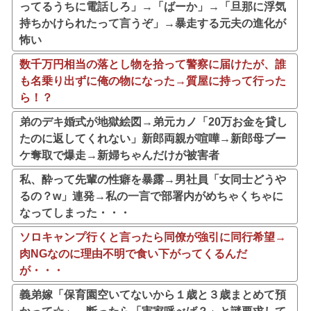
ってるうちに電話しろ」→「ばーか」→「旦那に浮気
持ちかけられたって言うぞ」→暴走する元夫の進化が
怖い
数千万円相当の落とし物を拾って警察に届けたが、誰
も名乗り出ずに俺の物になった→質屋に持って行った
ら！？
弟のデキ婚式が地獄絵図→弟元カノ「20万お金を貸し
たのに返してくれない」新郎両親が喧嘩→新郎母ブー
ケ奪取で爆走→新婦ちゃんだけが被害者
私、酔って先輩の性癖を暴露→男社員「女同士どうや
るの？w」連発→私の一言で部署内がめちゃくちゃに
なってしまった・・・
ソロキャンプ行くと言ったら同僚が強引に同行希望→
肉NGなのに理由不明で食い下がってくるんだ
が・・・
義弟嫁「保育園空いてないから１歳と３歳まとめて預