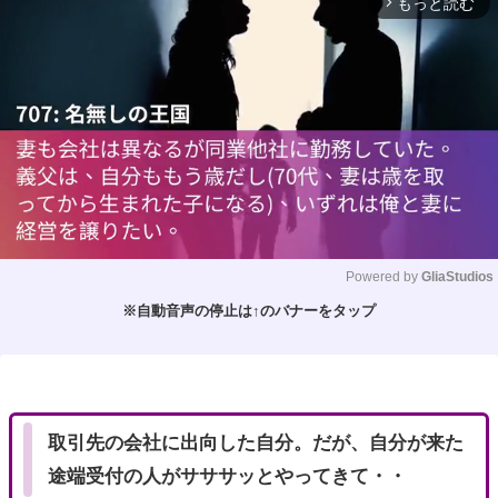
もっと読む
arrow_forward_ios
Powered by 
GliaStudios
※自動音声の停止は↑のバナーをタップ
M
u
t
e
取引先の会社に出向した自分。だが、自分が来た
途端受付の人がサササッとやってきて・・