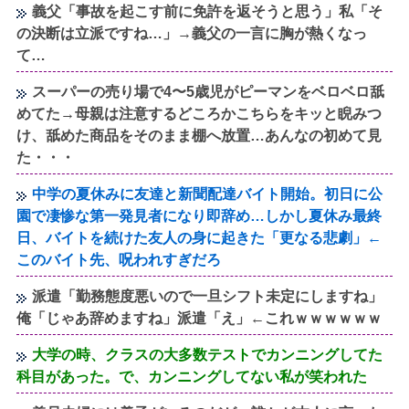
義父「事故を起こす前に免許を返そうと思う」私「そ
の決断は立派ですね…」→義父の一言に胸が熱くなっ
て…
スーパーの売り場で4〜5歳児がピーマンをベロベロ舐
めてた→母親は注意するどころかこちらをキッと睨みつ
け、舐めた商品をそのまま棚へ放置…あんなの初めて見
た・・・
中学の夏休みに友達と新聞配達バイト開始。初日に公
園で凄惨な第一発見者になり即辞め…しかし夏休み最終
日、バイトを続けた友人の身に起きた「更なる悲劇」←
このバイト先、呪われすぎだろ
派遣「勤務態度悪いので一旦シフト未定にしますね」
俺「じゃあ辞めますね」派遣「え」←これｗｗｗｗｗｗ
大学の時、クラスの大多数テストでカンニングしてた
科目があった。で、カンニングしてない私が笑われた