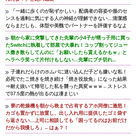
「一緒に歩くのが恥ずかしい」配偶者の容姿や服のセ
ンスを過剰に気にする人の神経が理解できない…清潔感
ならまだしも、体型や美醜でパートナーを評価するなよ
朝から家に突撃してきた先輩の小4子が甥っ子用に買っ
たSwitchに執着して部屋で大暴れ！コップ割ってジュー
ス撒き散らしてんのに「お願いしたら貰えるかもｗ」と
ヘラヘラ笑って片付けもしない…先輩にブチ切れ...
子連れだらけのホムパに迷い込んだ子ども嫌いな私！
必死でたこ焼きを焼き続け「焼き役放免」になった結果
⇒耐え抜いて帰宅した私を襲った異変ｗｗｗ←ストレス
で37.5度の熱が出るのは凄まじい
寮の乾燥機を朝から晩まで占有するアホ同僚に激怒！
カゴも置かずに放置し、出し入れ用に提供したゴミ袋す
ら返さない…上司に相談しても「困ってるのはお前だけ
だから我慢しろ」←はぁ？！