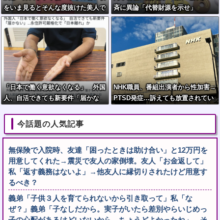
をいま見るとそんな度抜けた美人で
斉に異論「代替財源を示せ」
はない
「日本で働く意欲なくなる」 外国
NHK職員、番組出演者から性加害→
人、自活できても新要件「届かな
PTSD発症…訴えても放置されてい
い」…永住許可厳格化で「日本離
た模様
れ」か
今話題の人気記事
無保険で入院時、友達「困ったときは助け合い」と12万円を
用意してくれた→震災で友人の家倒壊。友人「お金返して」
私「返す義務はないよ」→他友人に縁切りされたけど用意す
るべき？
義弟「子供３人を育てられないから引き取って」私「な
ぜ？」義弟「子なしだから。実子がいたら差別やらいじめっ
子の心配があるけどいないから、ちょうどよかったね」→そ