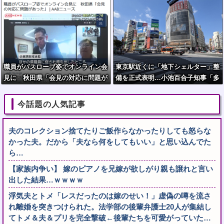
職員がバスローブ姿でオンライン会
東京駅近くに「地下シェルター」整
見に 秋田県「会見の対応に問題が
備を正式表明…小池百合子知事「多
あった」
くの方が滞在、施設整備の効果高
い」
今話題の人気記事
夫のコレクション捨てたりご飯作らなかったりしても怒らな
かった夫。だから「夫なら何をしてもいい」と思い込んでた
ら…
【家族内争い】 嫁のピアノを兄嫁が欲しがり親も譲れと言い
出した結果…ｗｗｗｗ
浮気夫とトメ「レスだったのは嫁のせい！」虚偽の噂を流さ
れ離婚を突きつけられた。法学部の後輩弁護士20人が集結し
てトメ＆夫＆プリを完全撃破←後輩たちを可愛がっていた…