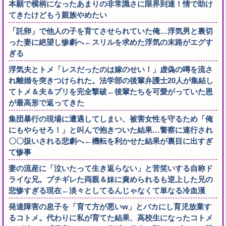
本願で横柄になったあまりの非常識さに限界到達！情で助け
てきたけどもう親族やめたい
「託卵」で他人の子を育てさせられていた俺…浮気男と裏切
った妻に絶望し惨劇へ←スリルを求めた浮気の末路がエグす
ぎる
浮気夫とトメ「レスだったのは嫁のせい！」虚偽の噂を流さ
れ離婚を突きつけられた。法学部の後輩弁護士20人が集結し
てトメ＆夫＆プリを完全撃破←後輩たちを可愛がっていた恩
が最高形で返ってきた
集団暴行の現場に遭遇してしまい、被害女性を守るため「俺
にもやらせろ！」と叫んで抱きついた結果…警察に連行され
〇〇扱いされる悲劇へ←機転を利かせた結果が裏目に出すぎ
て惨事
妻の流産に「泣いたって生き返らない」と苦笑いする自称ド
ライな兄。ブチギレた両親＆妹に責められるも逆上した兄の
悲惨すぎる現在←淡々としてるんじゃなくて単なる冷血漢
発達障害の息子を「育て方が悪いw」とバカにし育児放棄す
るコトメ。代わりに私が育てた結果、高校生になったコトメ