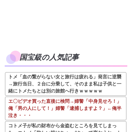
国宝級の人気記事
トメ「血の繋がらない女と旅行は疲れる」発言に逆襲
→旅行当日、２台に分乗して、そのまま私は子供と一
緒にトメたちとは別の旅館へ行きｗｗｗｗｗ
エ〇ビデオ買った直後に検問→婦警「中身見せろ！」
俺「男の人にして！」婦警「逮捕しますよ？」←俺半
泣き・・・
コトメ子が私の財布から金盗むところを見てしまっ