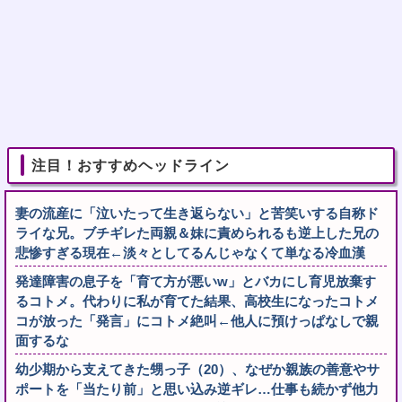
注目！おすすめヘッドライン
妻の流産に「泣いたって生き返らない」と苦笑いする自称ド
ライな兄。ブチギレた両親＆妹に責められるも逆上した兄の
悲惨すぎる現在←淡々としてるんじゃなくて単なる冷血漢
発達障害の息子を「育て方が悪いw」とバカにし育児放棄す
るコトメ。代わりに私が育てた結果、高校生になったコトメ
コが放った「発言」にコトメ絶叫←他人に預けっぱなしで親
面するな
幼少期から支えてきた甥っ子（20）、なぜか親族の善意やサ
ポートを「当たり前」と思い込み逆ギレ…仕事も続かず他力