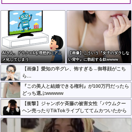
AIさん、ドラクエ6を理想的にアニ
【画像】こういう『女子のダラしな
メ化してしまう
い背中』に勃起する奴wwww
【画像】愛知の半グレ、怖すぎる→御尊顔がこち
ら…
『この美人と結婚できる権利』が100万円だったら
どっち選ぶwwwww
【衝撃】ジャンポケ斉藤の被害女性「バウムクー
ヘン売ったりTikTokライブしててムカついたから
示談しなかった」←コレってさ…