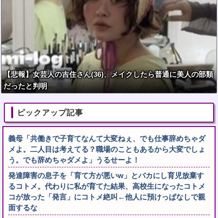
【悲報】女芸人の吉住さん(36)、メイクしたら普通に美人の部類
だったと判明
ピックアップ記事
義母「共働きで子育てなんて大変ねぇ、でも仕事辞めちゃダ
メよ。二人目は考えてる？職場のこともあるから大変でしょ
う。でも辞めちゃダメよ」うるせーよ！
発達障害の息子を「育て方が悪いw」とバカにし育児放棄す
るコトメ。代わりに私が育てた結果、高校生になったコトメ
コが放った「発言」にコトメ絶叫←他人に預けっぱなしで親
面するな