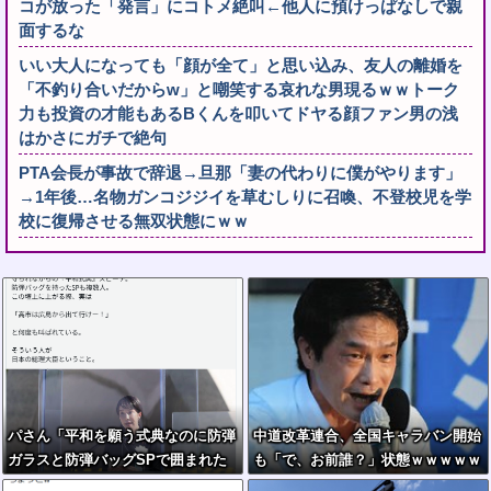
コが放った「発言」にコトメ絶叫←他人に預けっぱなしで親
面するな
いい大人になっても「顔が全て」と思い込み、友人の離婚を
「不釣り合いだからw」と嘲笑する哀れな男現るｗｗトーク
力も投資の才能もあるBくんを叩いてドヤる顔ファン男の浅
はかさにガチで絶句
PTA会長が事故で辞退→旦那「妻の代わりに僕がやります」
→1年後…名物ガンコジジイを草むしりに召喚、不登校児を学
校に復帰させる無双状態にｗｗ
パさん「平和を願う式典なのに防弾
中道改革連合、全国キャラバン開始
ガラスと防弾バッグSPで囲まれた
も「で、お前誰？」状態ｗｗｗｗｗ
壇上でスピーチする人が総理大臣」