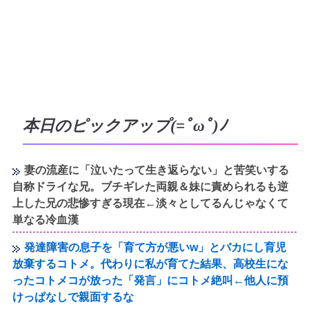
本日のピックアップ(=ﾟωﾟ)ﾉ
妻の流産に「泣いたって生き返らない」と苦笑いする
自称ドライな兄。ブチギレた両親＆妹に責められるも逆
上した兄の悲惨すぎる現在←淡々としてるんじゃなくて
単なる冷血漢
発達障害の息子を「育て方が悪いw」とバカにし育児
放棄するコトメ。代わりに私が育てた結果、高校生にな
ったコトメコが放った「発言」にコトメ絶叫←他人に預
けっぱなしで親面するな