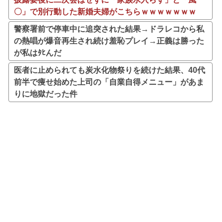
〇」で別行動した新婚夫婦がこちらｗｗｗｗｗｗｗ
警察署前で停車中に追突された結果→ドラレコから私
の熱唱が爆音再生され続け羞恥プレイ→正義は勝った
が私はﾀﾋんだ
医者に止められても炭水化物祭りを続けた結果、40代
前半で痩せ始めた上司の「自業自得メニュー」があま
りに地獄だった件