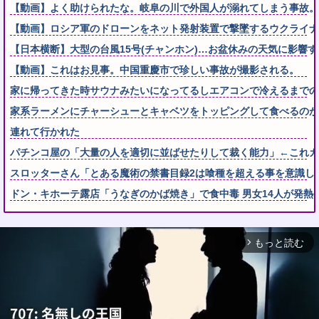
【動画】よく助けられたな。岐阜の川で外国人が溺れてしまう事故。
【動画】ロシア軍のドローンをネット発射装置で撃墜するウクライナ
【日本横断】大型の台風15号(チャンホン)…お盆休みの天気に影響
【動画】これはお見事。中国重慶市で珍しい事故が撮影される。
家に帰ってきた時サウナみたいになってるしエアコンで冷えるまでの
家系ラーメンにチャーシューとキャベツをトッピングして食べるのが
連れて行かれた
パチンコ屋の「大量の人を適切に並ばせたりして裁く能力」←これガ
スロッターさん「とある魔術の禁書目録2は喰種を超える事を意識し
ドン・キホーテ露店「うなぎのかば焼き」で食中毒 男女14人が発熱
もっと読む
arrow_forward_ios