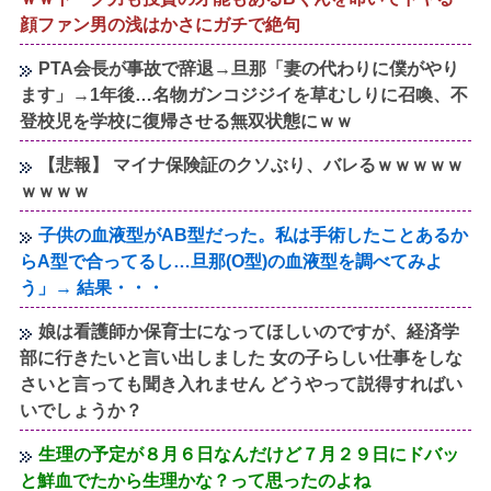
顔ファン男の浅はかさにガチで絶句
PTA会長が事故で辞退→旦那「妻の代わりに僕がやり
ます」→1年後…名物ガンコジジイを草むしりに召喚、不
登校児を学校に復帰させる無双状態にｗｗ
【悲報】 マイナ保険証のクソぶり、バレるｗｗｗｗｗ
ｗｗｗｗ
子供の血液型がAB型だった。私は手術したことあるか
らA型で合ってるし…旦那(O型)の血液型を調べてみよ
う」→ 結果・・・
娘は看護師か保育士になってほしいのですが、経済学
部に行きたいと言い出しました 女の子らしい仕事をしな
さいと言っても聞き入れません どうやって説得すればい
いでしょうか？
生理の予定が８月６日なんだけど７月２９日にドバッ
と鮮血でたから生理かな？って思ったのよね