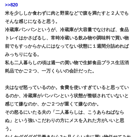
>>820
米を少ししか食わずに肉と野菜などで腹を満たすと２人でも
そんな感じになると思う。
冷蔵庫パンパンというが、冷蔵庫が大容量でなければ、食品
トレイはかさばるし、常時冷蔵いる飲み物や調味料で買い物
前でもすっからかんにはなってない状態に１週間分詰めれば
みっちりになる。
私も二人暮らしの頃は週一の買い物で生鮮食品プラス生活消
耗品でかご２つ、一万くらいの会計だった。
夫はなぜ怒っているのか。食費を使いすぎていると思ってい
るのか、冷蔵庫がパンパンという状態が整頓されていないと
感じて嫌なのか、かご２つが重くて嫌なのか。
その怒るにいたる夫の「二人暮らしは、こうあらねばなら
ぬ」という強いこだわりの方にメスを入れた方がいいと思
う。
なんかグダグダ共働きなら2ヶ月くらい夫に買い物任せてみれ