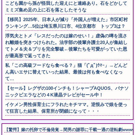
こども園から孫が怪我した迎えにと連絡あり。石をどかして
ミミズ集め足の上に石を落としたそうな
【移民】2025年、日本人が減り「外国人が増えた」市区町村
ランキング…5位は埼玉県川口市、4位京都市 トップ3は？
浮気夫とトメ「レスだったのは嫁のせい！」虚偽の噂を流さ
れ離婚を突きつけられた。法学部の後輩弁護士20人が集結し
てトメ＆夫＆プリを完全撃破←後輩たちを可愛がっていた恩
が最高形で返ってきた
私「この高級フードなら食べる？」猫「(ﾟдﾟ)ｳﾏｰ」→どんど
ん高いエサに替えていった結果、最後は何も食べなくなっ
て…
【セール】レグザの100インチも！シャープAQUOS、パナソ
ニックビエラなどの４K液晶テレビがセール中！
イケメン男性保育士にフラれたキチママ。逆恨みで娘を使っ
て狂言した結果、保育所が閉鎖になって・・・
【驚愕】嫁の托卵で不倫発覚→間男の謝罪に千載一遇の逆転劇wwww