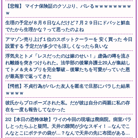
【悲報】 マイナ保険証のクソぶり、バレるｗｗｗｗｗｗｗｗ
ｗ
生理の予定が８月６日なんだけど７月２９日にドバッと鮮血
でたから生理かな？って思ったのよね
アマゾン売り上げ１位のスポットクーラーを 安く買った 今日
設置する 予定だが多少でも涼しくなったら良いな
浮気夫とトメ「レスだったのは嫁のせい！」虚偽の噂を流さ
れ離婚を突きつけられた。法学部の後輩弁護士20人が集結し
てトメ＆夫＆プリを完全撃破←後輩たちを可愛がっていた恩
が最高形で返ってきた
【愕然】不貞行為がバレた友人を匿名で旦那にバラした結果
ｗｗｗｗ
彼氏からプロポーズされた私。だが彼は自分の両親に私の存
在を一度も報告してなかった
2/2【本日の恐怖体験】ワイの今回の現場は廃病院。病室バラ
しとったらふと疑問。天井の隙間が少なスギィ！→なんでこ
んなとこにポテチの袋が…？なんで天井の先に布団がある…