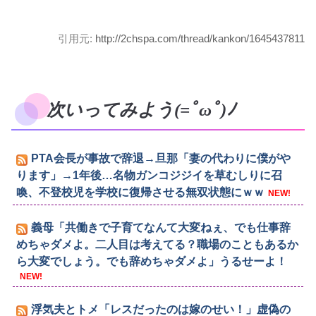
引用元:
http://2chspa.com/thread/kankon/1645437811
次いってみよう(=ﾟωﾟ)ﾉ
PTA会長が事故で辞退→旦那「妻の代わりに僕がや
ります」→1年後…名物ガンコジジイを草むしりに召
喚、不登校児を学校に復帰させる無双状態にｗｗ
NEW!
義母「共働きで子育てなんて大変ねぇ、でも仕事辞
めちゃダメよ。二人目は考えてる？職場のこともあるか
ら大変でしょう。でも辞めちゃダメよ」うるせーよ！
NEW!
浮気夫とトメ「レスだったのは嫁のせい！」虚偽の