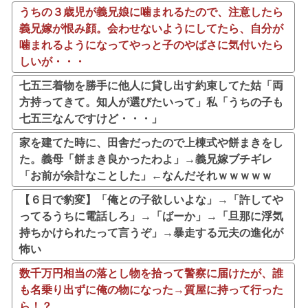
うちの３歳児が義兄娘に噛まれるたので、注意したら
義兄嫁が恨み顔。会わせないようにしてたら、自分が
噛まれるようになってやっと子のやばさに気付いたら
しいが・・・
七五三着物を勝手に他人に貸し出す約束してた姑「両
方持ってきて。知人が選びたいって」私「うちの子も
七五三なんですけど・・・」
家を建てた時に、田舎だったので上棟式や餅まきをし
た。義母「餅まき良かったわよ」→義兄嫁ブチギレ
「お前が余計なことした」←なんだそれｗｗｗｗｗ
【６日で豹変】「俺との子欲しいよな」→「許してや
ってるうちに電話しろ」→「ばーか」→「旦那に浮気
持ちかけられたって言うぞ」→暴走する元夫の進化が
怖い
数千万円相当の落とし物を拾って警察に届けたが、誰
も名乗り出ずに俺の物になった→質屋に持って行った
ら！？