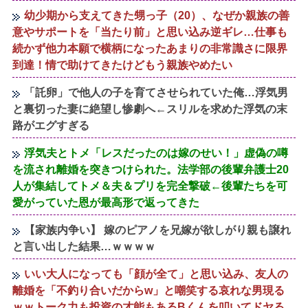
幼少期から支えてきた甥っ子（20）、なぜか親族の善
意やサポートを「当たり前」と思い込み逆ギレ…仕事も
続かず他力本願で横柄になったあまりの非常識さに限界
到達！情で助けてきたけどもう親族やめたい
「託卵」で他人の子を育てさせられていた俺…浮気男
と裏切った妻に絶望し惨劇へ←スリルを求めた浮気の末
路がエグすぎる
浮気夫とトメ「レスだったのは嫁のせい！」虚偽の噂
を流され離婚を突きつけられた。法学部の後輩弁護士20
人が集結してトメ＆夫＆プリを完全撃破←後輩たちを可
愛がっていた恩が最高形で返ってきた
【家族内争い】 嫁のピアノを兄嫁が欲しがり親も譲れ
と言い出した結果…ｗｗｗｗ
いい大人になっても「顔が全て」と思い込み、友人の
離婚を「不釣り合いだからw」と嘲笑する哀れな男現る
ｗｗトーク力も投資の才能もあるBくんを叩いてドヤる