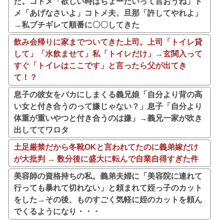
た。コトメ「欲しい時はちょーだいって言おうね」ト
メ「あげなさいよ」コトメ夫、旦那「許してやれよ」
→私ブチギレて順番に〇〇してきた
飲み会帰りに家までついてきた上司。上司「トイレ貸
して」「水飲ませて」私「トイレだけ」→玄関入って
すぐ「トイレはここです」と言ったら父が出てき
て！？
息子の彼女をバカにしまくる義兄娘「自分より背の高
い女と付き合うのって嫌じゃない？」息子「自分より
体重が重いやつと付き合うのは嫌」→義兄一家が吹き
出しててワロタ
土足厳禁だから冬靴OKと言われてたのに義弟嫁だけ
が大批判 → 数分後に盛大に転んで自業自得すぎた件
美容師の資格持ちの私。義弟夫婦に「美容院に連れて
行っても暴れて切れない」と頼まれて姪っ子のカット
をした→その後、ものすごく気軽に姪のカットを頼ん
でくるようになり・・・