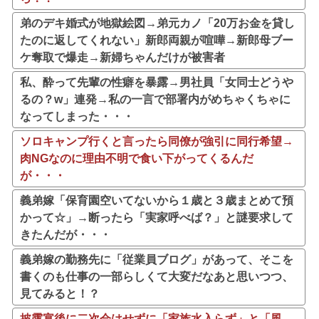
弟のデキ婚式が地獄絵図→弟元カノ「20万お金を貸し
たのに返してくれない」新郎両親が喧嘩→新郎母ブー
ケ奪取で爆走→新婦ちゃんだけが被害者
私、酔って先輩の性癖を暴露→男社員「女同士どうや
るの？w」連発→私の一言で部署内がめちゃくちゃに
なってしまった・・・
ソロキャンプ行くと言ったら同僚が強引に同行希望→
肉NGなのに理由不明で食い下がってくるんだ
が・・・
義弟嫁「保育園空いてないから１歳と３歳まとめて預
かって☆」→断ったら「実家呼べば？」と謎要求して
きたんだが・・・
義弟嫁の勤務先に「従業員ブログ」があって、そこを
書くのも仕事の一部らしくて大変だなあと思いつつ、
見てみると！？
披露宴後に二次会はせずに「家族水入らず」と「風