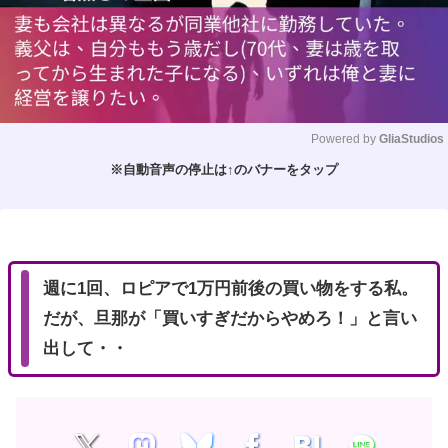
Powered by 
GliaStudios
※自動音声の停止は↑のバナーをタップ
M
u
t
e
週に1回、ロピアで1万円前後の買い物をする私。
だが、旦那が「買いすぎだからやめろ！」と言い
出して・・