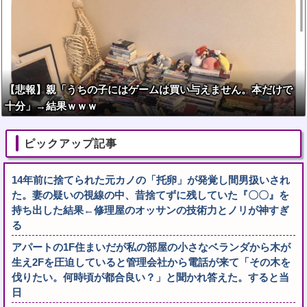
【悲報】親「うちの子にはゲームは買い与えません。本だけで
十分」→結果ｗｗｗ
ピックアップ記事
14年前に捨てられた元カノの「托卵」が発覚し間男扱いされ
た。妻の疑いの視線の中、昔捨てずに残していた『〇〇』を
持ち出した結果←修理屋のオッサンの技術力とノリが神すぎ
る
アパートの1F住まいだが私の部屋の小さなベランダから木が
生え2Fを圧迫していると管理会社から電話が来て「その木を
伐りたい。何時頃が都合良い？」と聞かれ答えた。すると当
日