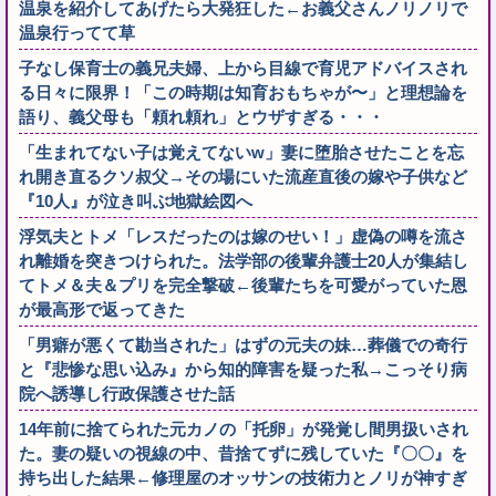
温泉を紹介してあげたら大発狂した←お義父さんノリノリで
温泉行ってて草
子なし保育士の義兄夫婦、上から目線で育児アドバイスされ
る日々に限界！「この時期は知育おもちゃが〜」と理想論を
語り、義父母も「頼れ頼れ」とウザすぎる・・・
「生まれてない子は覚えてないw」妻に堕胎させたことを忘
れ開き直るクソ叔父→その場にいた流産直後の嫁や子供など
『10人』が泣き叫ぶ地獄絵図へ
浮気夫とトメ「レスだったのは嫁のせい！」虚偽の噂を流さ
れ離婚を突きつけられた。法学部の後輩弁護士20人が集結し
てトメ＆夫＆プリを完全撃破←後輩たちを可愛がっていた恩
が最高形で返ってきた
「男癖が悪くて勘当された」はずの元夫の妹…葬儀での奇行
と『悲惨な思い込み』から知的障害を疑った私→こっそり病
院へ誘導し行政保護させた話
14年前に捨てられた元カノの「托卵」が発覚し間男扱いされ
た。妻の疑いの視線の中、昔捨てずに残していた『〇〇』を
持ち出した結果←修理屋のオッサンの技術力とノリが神すぎ