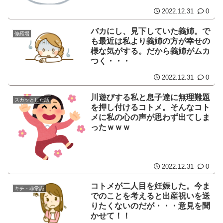
2022.12.31
0
バカにし、見下していた義姉。で
修羅場
も最近は私より義姉の方が幸せの
様な気がする。だから義姉がムカ
つく・・・
2022.12.31
0
川遊びする私と息子達に無理難題
スカッとした話
を押し付けるコトメ。そんなコト
メに私の心の声が思わず出てしま
ったｗｗｗ
2022.12.31
0
コトメが二人目を妊娠した。今ま
キチ・非常識
でのことを考えると出産祝いを送
りたくないのだが・・・意見を聞
かせて！！