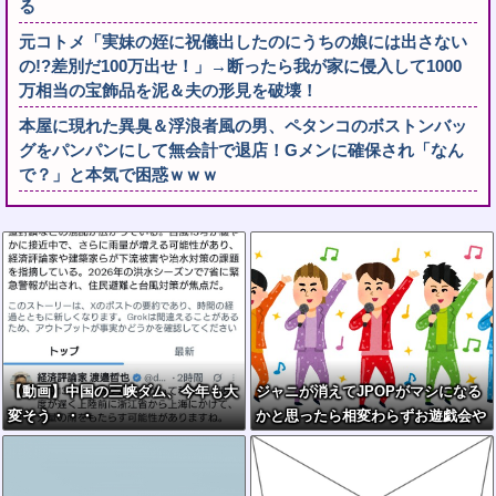
る
元コトメ「実妹の姪に祝儀出したのにうちの娘には出さない
の!?差別だ100万出せ！」→断ったら我が家に侵入して1000
万相当の宝飾品を泥＆夫の形見を破壊！
本屋に現れた異臭＆浮浪者風の男、ペタンコのボストンバッ
グをパンパンにして無会計で退店！Gメンに確保され「なん
で？」と本気で困惑ｗｗｗ
【動画】中国の三峡ダム、今年も大
ジャニが消えてJPOPがマシになる
変そう・・・
かと思ったら相変わらずお遊戯会や
ってて笑う