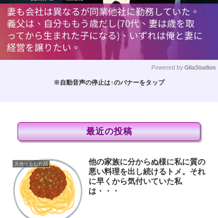
Powered by 
GliaStudios
※自動音声の停止は↑のバナーをタップ
M
u
t
e
最近の投稿
他の家族に分からぬ様に私に質の
スカッとした話
悪い料理を出し続けるトメ。それ
に早くから気付いていた私
は・・・