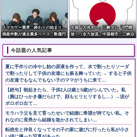
スマホゲー業界、終わりの始まり…
中国「大洪水！」三峡ダム「9門開
倒産件数が過去最多ペース「数億円
放！（全力放流」中国都市「三峡沿
かけても爆ﾀﾋ」
線の道路水没」中国政府「高速道路
封鎖！」中国ダム「緊急放流に合わ
今話題の人気記事
せて開門（土砂崩れ発生」→
夏に手作りの冷やし飴の原液を作って、水で割ったりソーダ
で割ったりして子供の友達にも振る舞っていた → すると子供
の友達でもなんでもない子のママがうちに来て…
【絶句】朝起きたら、子供2人(2歳と5歳)がシんでいた。私
（腕はひっかき傷だらけで、顔もヒリヒリするし…）→涙が
ボロボロ出て…
モラハラ父を見て育ったせいで結婚に希望が持てない私。そ
れなのに長男から結婚を急かされてしまい…
転校生と仲良くなってその子の家に遊びに行ったら私が小さ
い頃に撮った写真があった