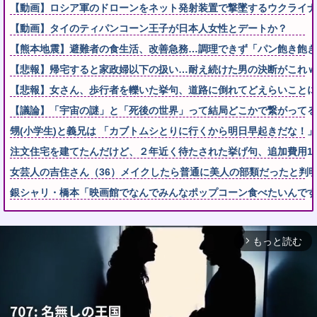
【動画】ロシア軍のドローンをネット発射装置で撃墜するウクライナ
【動画】タイのティパンコーン王子が日本人女性とデートか？
【熊本地震】避難者の食生活、改善急務…調理できず「パン飽き飽き
【悲報】帰宅すると家政婦以下の扱い…耐え続けた男の決断がこれｗ
【悲報】女さん、歩行者を轢いた挙句、道路に倒れてどえらいことになってし
【議論】「宇宙の謎」と「死後の世界」って結局どこかで繋がってる
甥(小学生)と義兄は 「カブトムシとりに行くから明日早起きだな！
注文住宅を建てたんだけど、２年近く待たされた挙げ句、追加費用14
女芸人の吉住さん（36）メイクしたら普通に美人の部類だったと判
銀シャリ・橋本「映画館でなんでみんなポップコーン食べたいんです
もっと読む
arrow_forward_ios