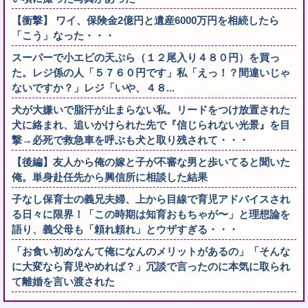
【衝撃】 ワイ、保険金2億円と遺産6000万円を相続したら
「こう」なった・・・
スーパーで小エビの天ぷら（１２尾入り４８０円）を買っ
た。レジ係の人「５７６０円です」私「えっ！？間違いじゃ
ないですか？」レジ「いや、４８...
犬が大嫌いで脂汗が止まらない私。リードをつけ放置された
犬に絡まれ、追いかけられた先で『信じられない光景』を目
撃→必死で救急車を呼ぶも犬と取り残されて・・・
【後編】友人から俺の嫁と子が不審な男と歩いてると聞いた
俺。単身赴任先から興信所に相談した結果
子なし保育士の義兄夫婦、上から目線で育児アドバイスされ
る日々に限界！「この時期は知育おもちゃが〜」と理想論を
語り、義父母も「頼れ頼れ」とウザすぎる・・・
「お食い初めなんて俺になんのメリットがあるの」「そんな
に大変なら育児やめれば？」冗談で言ったのに本気に取られ
て離婚を言い渡された