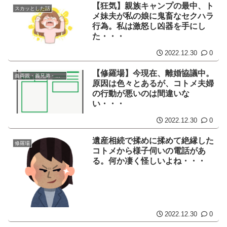
【狂気】親族キャンプの最中、ト
スカッとした話
メ妹夫が私の娘に鬼畜なセクハラ
行為。私は激怒し凶器を手にし
た・・・
2022.12.30
0
【修羅場】今現在、離婚協議中。
義両親・義兄弟・義姉妹
原因は色々とあるが、コトメ夫婦
の行動が悪いのは間違いな
い・・・
2022.12.30
0
遺産相続で揉めに揉めて絶縁した
修羅場
コトメから様子伺いの電話があ
る。何か凄く怪しいよね・・・
2022.12.30
0