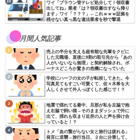
ワイ「ブラウン管テレビ処分して！領収書
出してね」業者「は？領収書出すなら帰り
ます」ワイ「？？？」←これｗｗｗ証拠を
残せない真っ黒な違法業者を秒で撃退
月間人気記事
売上の半分を支える超有能な先輩をクビに
した元職場、直後に9割の取引先から「あの
人がいないなら無理」と契約解除され、ボ
ーナスどころか驚きの危機になっていた
学校にハーフの女の子が転校してきた。今
写真見てもすごい可愛くて、佐々木希を大
人しくさせて外人っぽくした感じで！？
地震で揺れてる最中、旦那が私を左脇で抱
え右脇で飼い猫→そのままダッシュで外に
出て、揺れも収まり近所の人と声を掛け合
っていると！？
トメ「血の繋がらない女と旅行は疲れる」
発言に逆襲→旅行当日、２台に分乗して、