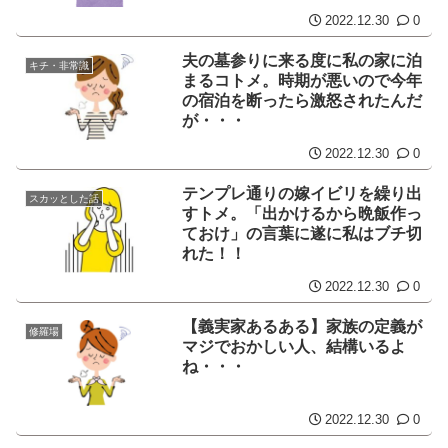
2022.12.30
0
夫の墓参りに来る度に私の家に泊
キチ・非常識
まるコトメ。時期が悪いので今年
の宿泊を断ったら激怒されたんだ
が・・・
2022.12.30
0
テンプレ通りの嫁イビリを繰り出
スカッとした話
すトメ。「出かけるから晩飯作っ
ておけ」の言葉に遂に私はブチ切
れた！！
2022.12.30
0
【義実家あるある】家族の定義が
修羅場
マジでおかしい人、結構いるよ
ね・・・
2022.12.30
0