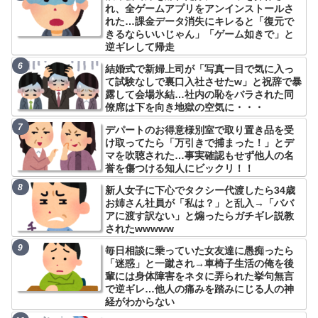
れ、全ゲームアプリをアンインストールさ
れた…課金データ消失にキレると「復元で
きるならいいじゃん」「ゲーム如きで」と
逆ギレして帰走
結婚式で新婦上司が「写真一目で気に入っ
て試験なしで裏口入社させたw」と祝辞で暴
露して会場氷結…社内の恥をバラされた同
僚席は下を向き地獄の空気に・・・
デパートのお得意様別室で取り置き品を受
け取ってたら「万引きで捕まった！」とデ
マを吹聴された…事実確認もせず他人の名
誉を傷つける知人にビックリ！！
新人女子に下心でタクシー代渡したら34歳
お姉さん社員が「私は？」と乱入→「ババ
アに渡す訳ない」と煽ったらガチギレ説教
されたwwwww
毎日相談に乗っていた女友達に愚痴ったら
「迷惑」と一蹴され→車椅子生活の俺を後
輩には身体障害をネタに弄られた挙句無言
で逆ギレ…他人の痛みを踏みにじる人の神
経がわからない