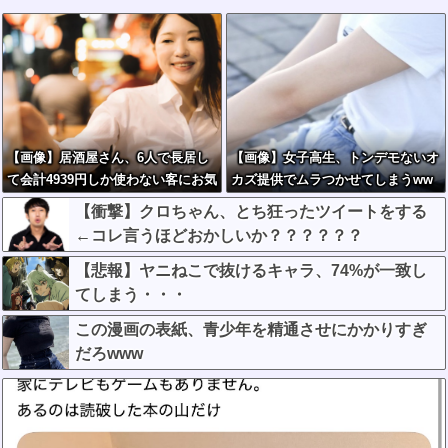
【画像】居酒屋さん、6人で長居し
【画像】女子高生、トンデモないオ
て会計4939円しか使わない客にお気
カズ提供でムラつかせてしまうww
持ち表明してしまう←コレどっちが
w
【衝撃】クロちゃん、とち狂ったツイートをする
悪いんや？？？？？？
←コレ言うほどおかしいか？？？？？？
【悲報】ヤニねこで抜けるキャラ、74%が一致し
てしまう・・・
この漫画の表紙、青少年を精通させにかかりすぎ
だろwww