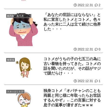
2022.12.31
2
「あなたの世話にはならない」と
義両親・義兄弟・義姉妹
私に宣言したトメとコトメ。色々
あった末に二人は立て続けに他界
した・・・
2022.12.31
0
コトメがうちの子の七五三の為に
修羅場
古い着物を持ってきた。コトメの
話を聞いたのだが、その話がマジ
で謎だらけ・・・
2022.12.31
1
独身コトメ「オバチャンのことも
スカッとした話
両親と同じ様に年取ったらお世話
するんやぞ」←この言葉に対する
息子の返事が凄すぎたｗｗｗ