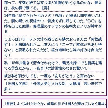
猫って、年数が経てば立つほど距離が近くなるのかな。最近
は、枕の横で寝てる。【再】
14年前に捨てられた元カノの「托卵」が発覚し間男扱いされ
た。妻の疑いの視線の中、昔捨てずに残していた『〇〇』を
持ち出した結果←修理屋のオッサンの技術力とノリが神すぎ
る
しょっぱいラーメンの汁を残したら隣のおっさんに「何故残
す！」と怒鳴られた……友人にも「スープが本体だろあり得
ない」と説教されたんだが、塩分過剰だし味の好みは自由だ
ろ！
私「15年共働きで貯金それだけ？」義兄夫婦「でも新築を建
てる予定だから」→あまりの計画性のなさに驚いて…
彼は私が何かしても、一度も「ありがとう」と言わない
【外国人問題】「外国人受け入れ反対」大幅増 若い世代で
多く
【動画】よく助けられたな。岐阜の川で外国人が溺れてしまう事故。