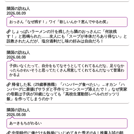
隣国の訪ね人
2026.08.09
おっさん「なぜ残す！」ワイ「欲しいんか？恵んでやるわ笑」
しょっぱいラーメンの汁を残したら隣のおっさんに「何故残
す！」と怒鳴られた……友人にも「スープが本体だろあり得ない」と
説教されたんだが、塩分過剰だし味の好みは自由だろ！
隣国の訪ね人
2026.08.08
子供いなくたって、自分をもてなそうとしてくれてるんだな、足りなか
ったらかわいそうと思ってたくさん用意してくれてるんだなって普通わ
かるよ
帰省した私（29歳事務職）「ハンバーグ食べたい」→オカン「ハ
ンバーグに唐揚げサラダと手作りコーンスープ添えたで！」なぜ実家
の母親は子供が30歳になっても「高校生運動部レベルのガッツリ
飯」を作ってしまうのか？
隣国の訪ね人
2026.08.08
あーきもちがわるい
中学時代に俺だけを執拗にいじめてきた秀才のA！推薦入試の朝、