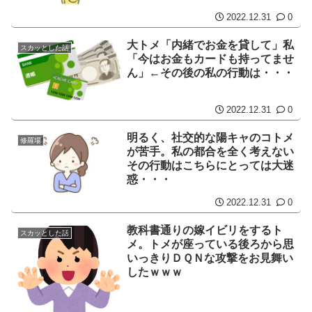
2022.12.31
0
大トメ「内緒でお金を貸して」私
スカッとした話
「今はお金もカードも持ってませ
ん」←その後の私の行動は・・・
2022.12.31
0
明るく、社交的な陽キャのコトメ
修羅場
が苦手。私の都合を全く考えない
その行動はこちらにとっては大迷
惑・・・
2022.12.31
0
教科書通りの嫁イビリをするト
スカッとした話
メ。トメが座っている後ろから思
いっきりＤＱＮな攻撃をお見舞い
したｗｗｗ