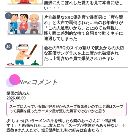
無残に刃こぼれした愛刀を見て本当に悲し
い・・・
片方義足なのに優先席で暴言男に「席を譲
れ」と大声で罵倒された…当のお年寄りが
「この人足悪いから」と止めても無視し、
降り際に差別的な捨て台詞まで吐くキチに
遭遇してしまった
会社のBBQのスイカ割りで彼女からの大切
な高価サングラスを上に置かれ破壊され
た…上司含め全員で爆笑されガチギレ
Newコメント
隣国の訪ね人
2026.08.09
スープに入っている麺が好きだからスープ塩気多いのでは？通はスープ
って廃棄を嫌ったラーメン屋が流した流言ではないかと思う
しょっぱいラーメンの汁を残したら隣のおっさんに「何故残
す！」と怒鳴られた……友人にも「スープが本体だろあり得ない」と
説教されたんだが、塩分過剰だし味の好みは自由だろ！