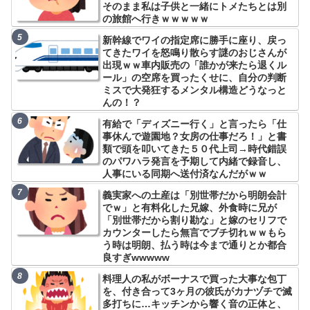
そのまま私は子供と一緒にトメたちとは別
の旅館へ行きｗｗｗｗｗ
新幹線でワイの指定席に勝手に座り、戻っ
てきたワイを怒鳴り散らす謎のおじさんが
出現ｗｗ車内販売の「誰かが来たら退くル
ール」の空席を買ったくせに、自分の判断
ミスで大発狂するメンタル構造どうなっと
んの！？
有給で「ディズニー行く」と言ったら「仕
事休んで遊園地？女房の仕事だろ！」と書
類で頭を叩いてきた５０代上司→時代錯誤
のパワハラ発言を予期して内緒で録音し、
人事にいる同期へ送付済なんだがｗｗ
義実家への土産は「別世帯だから明朗会計
でｗ」と有料化した兄嫁、外食時に兄が
「別世帯だから割り勘な」と嫁のセリフで
カウンターしたら無言でブチ切れｗｗもら
う時は明朗、払う時は今まで通りとか都合
良すぎwwwww
料理人の私がボーナスで買った大事な包丁
を、付き合って3ヶ月の彼氏がカナヅチで滅
多打ちに…キッチンから響く音の正体と、