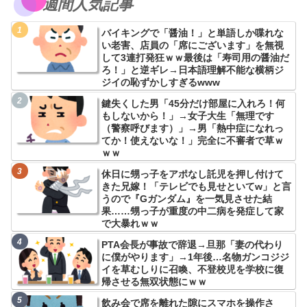
週間人気記事
バイキングで「醤油！」と単語しか喋れな
い老害、店員の「席にございます」を無視
して3連打発狂ｗｗ最後は「寿司用の醤油だ
ろ！」と逆ギレ→日本語理解不能な横柄ジ
ジイの恥ずかしすぎるwww
鍵失くした男「45分だけ部屋に入れろ！何
もしないから！」→女子大生「無理です
（警察呼びます）」→男「熱中症になれっ
てか！使えないな！」完全に不審者で草ｗ
ｗｗ
休日に甥っ子をアポなし託児を押し付けて
きた兄嫁！「テレビでも見せといてw」と言
うので『Gガンダム』を一気見させた結
果……甥っ子が重度の中二病を発症して家
で大暴れｗｗ
PTA会長が事故で辞退→旦那「妻の代わり
に僕がやります」→1年後…名物ガンコジジ
イを草むしりに召喚、不登校児を学校に復
帰させる無双状態にｗｗ
飲み会で席を離れた隙にスマホを操作さ