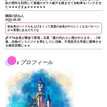
奴の習性を利用して道端のガラス破片を踏ませて自転車をパンクさせ
たｗｗｗざまぁｗｗｗｗｗｗ
隣国の訪ね人
2026.08.08
前会長がハードルを上げまくって直後の会長がやりにくくなるパターン
かｗ普通にあるだろうな
PTA会長が事故で辞退→旦那「妻の代わりに僕がやります」→1年
後…名物ガンコジジイを草むしりに召喚、不登校児を学校に復帰させ
る無双状態にｗｗ
ｘプロフィール