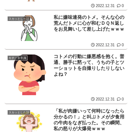
2022.12.31
0
私に嫌味連発のトメ。そんな心の
スカッとした話
荒んだトメに心が和むＤＱＮ返し
をお見舞いして差し上げたｗｗｗ
2022.12.31
0
コトメの行動に嫌悪感を抱く。普
キチ・非常識
通、勝手に黙って、うちの子とツ
ーショットを自撮りしたりしない
よね？
2022.12.31
0
「私が肉嫌いって何時になったら
スカッとした話
分かるの！」と叫ぶトメが夕食用
の牛肉をなぎ払った。その瞬間、
私の怒りが大爆発ｗｗｗ